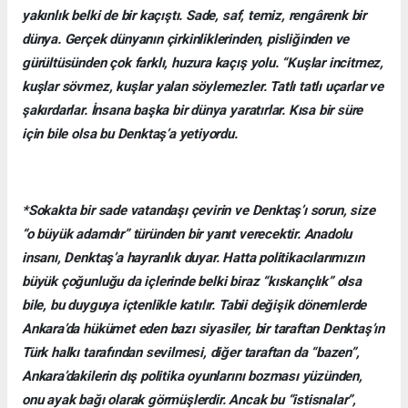
yakınlık belki de bir kaçıştı. Sade, saf, temiz, rengârenk bir
dünya. Gerçek dünyanın çirkinliklerinden, pisliğinden ve
gürültüsünden çok farklı, huzura kaçış yolu. “Kuşlar incitmez,
kuşlar sövmez, kuşlar yalan söylemezler. Tatlı tatlı uçarlar ve
şakırdarlar. İnsana başka bir dünya yaratırlar. Kısa bir süre
için bile olsa bu Denktaş’a yetiyordu.
*Sokakta bir sade vatandaşı çevirin ve Denktaş’ı sorun, size
“o büyük adamdır” türünden bir yanıt verecektir. Anadolu
insanı, Denktaş’a hayranlık duyar. Hatta politikacılarımızın
büyük çoğunluğu da içlerinde belki biraz “kıskançlık” olsa
bile, bu duyguya içtenlikle katılır. Tabii değişik dönemlerde
Ankara’da hükümet eden bazı siyasiler, bir taraftan Denktaş’ın
Türk halkı tarafından sevilmesi, diğer taraftan da “bazen”,
Ankara’dakilerin dış politika oyunlarını bozması yüzünden,
onu ayak bağı olarak görmüşlerdir. Ancak bu “istisnalar”,