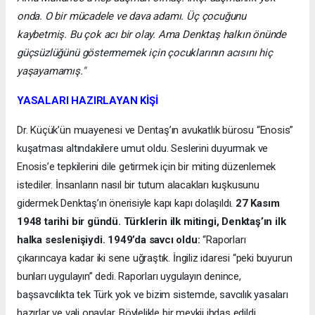
onda. O bir mücadele ve dava adamı. Üç çocuğunu
kaybetmiş. Bu çok acı bir olay. Ama Denktaş halkın önünde
güçsüzlüğünü göstermemek için çocuklarının acısını hiç
yaşayamamış."
YASALARI HAZIRLAYAN KİŞİ
Dr. Küçük’ün muayenesi ve Dentaş’ın avukatlık bürosu “Enosis”
kuşatması altındakilere umut oldu. Seslerini duyurmak ve
Enosis’e tepkilerini dile getirmek için bir miting düzenlemek
istediler. İnsanların nasıl bir tutum alacakları kuşkusunu
gidermek Denktaş’ın önerisiyle kapı kapı dolaşıldı.
27 Kasım
1948 tarihi bir gündü. Türklerin ilk mitingi, Denktaş’ın ilk
halka seslenişiydi. 1949’da savcı oldu:
“Raporları
çıkarıncaya kadar iki sene uğraştık. İngiliz idaresi “peki buyurun
bunları uygulayın” dedi. Raporları uygulayın denince,
başsavcılıkta tek Türk yok ve bizim sistemde, savcılık yasaları
hazırlar ve vali onaylar. Böylelikle bir mevkii ihdas edildi.