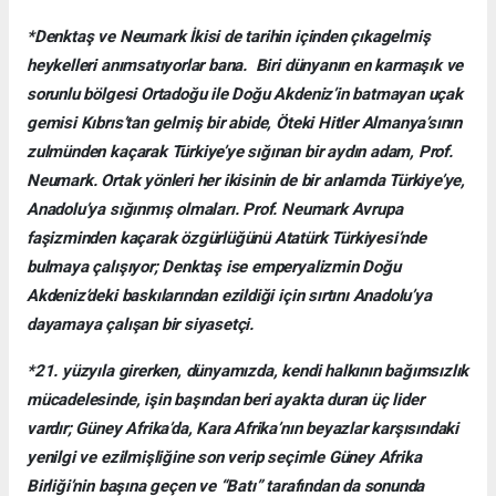
*Denktaş ve Neumark İkisi de tarihin içinden çıkagelmiş
heykelleri anımsatıyorlar bana. Biri dünyanın en karmaşık ve
sorunlu bölgesi Ortadoğu ile Doğu Akdeniz’in batmayan uçak
gemisi Kıbrıs’tan gelmiş bir abide, Öteki Hitler Almanya’sının
zulmünden kaçarak Türkiye’ye sığınan bir aydın adam, Prof.
Neumark. Ortak yönleri her ikisinin de bir anlamda Türkiye’ye,
Anadolu’ya sığınmış olmaları. Prof. Neumark Avrupa
faşizminden kaçarak özgürlüğünü Atatürk Türkiyesi’nde
bulmaya çalışıyor; Denktaş ise emperyalizmin Doğu
Akdeniz’deki baskılarından ezildiği için sırtını Anadolu’ya
dayamaya çalışan bir siyasetçi.
*21. yüzyıla girerken, dünyamızda, kendi halkının bağımsızlık
mücadelesinde, işin başından beri ayakta duran üç lider
vardır; Güney Afrika’da, Kara Afrika’nın beyazlar karşısındaki
yenilgi ve ezilmişliğine son verip seçimle Güney Afrika
Birliği’nin başına geçen ve “Batı” tarafından da sonunda