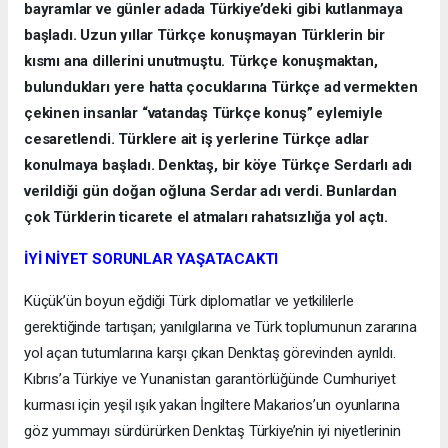
bayramlar ve günler adada Türkiye’deki gibi kutlanmaya
başladı. Uzun yıllar Türkçe konuşmayan Türklerin bir
kısmı ana dillerini unutmuştu. Türkçe konuşmaktan,
bulundukları yere hatta çocuklarına Türkçe ad vermekten
çekinen insanlar “vatandaş Türkçe konuş” eylemiyle
cesaretlendi. Türklere ait iş yerlerine Türkçe adlar
konulmaya başladı. Denktaş, bir köye Türkçe Serdarlı adı
verildiği gün doğan oğluna Serdar adı verdi. Bunlardan
çok Türklerin ticarete el atmaları rahatsızlığa yol açtı.
İYİ NİYET SORUNLAR YAŞATACAKTI
Küçük’ün boyun eğdiği Türk diplomatlar ve yetkililerle
gerektiğinde tartışan; yanılgılarına ve Türk toplumunun zararına
yol açan tutumlarına karşı çıkan Denktaş görevinden ayrıldı.
Kıbrıs’a Türkiye ve Yunanistan garantörlüğünde Cumhuriyet
kurması için yeşil ışık yakan İngiltere Makarios’un oyunlarına
göz yummayı sürdürürken Denktaş Türkiye’nin iyi niyetlerinin