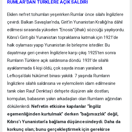
RUMLAR’DAN TÜRKLERE AÇIK SALDIRI
Ekilen nefret tohumları yeşerirken Rumlar önce silahı İngilizlere
çevirdi. Balkan Savaşları'nda, Girit'in Yunanistan Krallığı'na dâhil
edilmesi sırasında yükselen “Enosis”(ilhak) sözcüğü yayılıyordu.
Kıbrıs’ı Girit gibi Yunanistan topraklarına katmak için 1921’de
halk oylaması yapıp Yunanistan ile birleşme istediler. Bu
dayatmayı geri çeviren İngilizlere karşı çıkış 1925’ten sonra
Rumların Türklere açık saldırısına döndü. 1931’de silahlı
ayaklanmada 6 kişi öldü, çok sayıda insan yaralandı.
Lefkoşa’daki hükûmet binası yakıldı. 7 yaşında Rumların
İngilizlere silahlı saldırısına ve eylemcilerin idam edilmesine
tanık olan Rauf Denktaş’ı dehşete düşüren aile dostları,
komşuları, babasının yakın arkadaşları olan Rumların ağzından
dökülenlerdi.
Nefretin etkisine kapılanlar “İngiliz
egemenliğinden kurtulmak” derken “bağımsızlık” değil,
Kıbrıs’ı Yunanistan’a bağlama düşüncesindeydi. Daha da
korkunç olan; bunu gerçekleştirmek için gerekirse