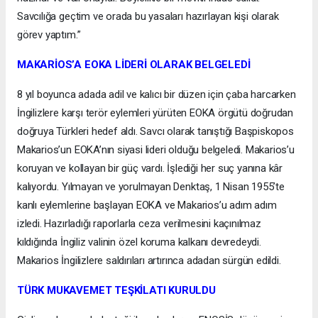
Savcılığa geçtim ve orada bu yasaları hazırlayan kişi olarak
görev yaptım.”
MAKARİOS’A EOKA LİDERİ OLARAK BELGELEDİ
8 yıl boyunca adada adil ve kalıcı bir düzen için çaba harcarken
İngilizlere karşı terör eylemleri yürüten EOKA örgütü doğrudan
doğruya Türkleri hedef aldı. Savcı olarak tanıştığı Başpiskopos
Makarios’un EOKA’nın siyasi lideri olduğu belgeledi. Makarios’u
koruyan ve kollayan bir güç vardı. İşlediği her suç yanına kâr
kalıyordu. Yılmayan ve yorulmayan Denktaş, 1 Nisan 1955’te
kanlı eylemlerine başlayan EOKA ve Makarios’u adım adım
izledi. Hazırladığı raporlarla ceza verilmesini kaçınılmaz
kıldığında İngiliz valinin özel koruma kalkanı devredeydi.
Makarios İngilizlere saldırıları artırınca adadan sürgün edildi.
TÜRK MUKAVEMET TEŞKİLATI KURULDU