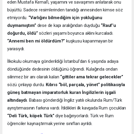
eden Mustafa Kemal’i, yaşamını ve savaşımını anlatarak onu
büyüttü. Sadece resimlerinden tanıdığı annesinden kimse söz
etmiyordu.
“Varlığını bilmediğim için yokluğunu
duymamıştım”
dese de kapı aralığından duyduğu
“Rauf’u
doğurdu, öldü”
sözleri yaşamı boyunca aklını kurcaladı.
“Annemi ben mi öldürdüm?”
kuşkusu kapanmayan bir
yarasıydı.
İlkokulu okumaya gönderildiği İstanbul’dan 6 yaşında adaya
döndüğünde dedesinin öldüğünü öğrendi. Kulağında ondan
silinmez bir anı olarak kalan
“gittiler ama tekrar gelecekler”
sözü çınlayıp durdu.
Kıbrıs “böl, parçala, yönet” politikasıyla
güneş batmayan imparatorluk kuran İngilizlerin işgali
altındaydı
. Babası gönderdiği İngiliz yatılı okulunda Rum/Türk
ayrıştırmasının farkına vardı. İtildikleri ilk kavgada Rum çocukları
“Deli Türk, köpek Türk”
diye bağırıyorlardı. Türk ve Rum
öğrenciler kaynaştırmak yerine sınıfları ayrıldı.