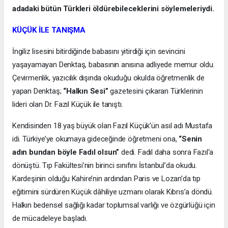
adadaki bütün Türkleri öldürebileceklerini söylemeleriydi.
KÜÇÜK İLE TANIŞMA
İngiliz lisesini bitirdiğinde babasını yitirdiği için sevincini
yaşayamayan Denktaş, babasının anısına adliyede memur oldu.
Çevirmenlik, yazıcılık dışında okuduğu okulda öğretmenlik de
yapan Denktaş;
“Halkın Sesi”
gazetesini çıkaran Türklerinin
lideri olan Dr. Fazıl Küçük ile tanıştı.
Kendisinden 18 yaş büyük olan Fazıl Küçük’ün asıl adı Mustafa
idi. Türkiye’ye okumaya gideceğinde öğretmeni ona,
“Senin
adın bundan böyle Fadıl olsun”
dedi. Fadıl daha sonra Fazıl‘a
dönüştü. Tıp Fakültesi’nin birinci sınıfını İstanbul’da okudu.
Kardeşinin olduğu Kahire’nin ardından Paris ve Lozan’da tıp
eğitimini sürdüren Küçük dâhiliye uzmanı olarak Kıbrıs’a döndü.
Halkın bedensel sağlığı kadar toplumsal varlığı ve özgürlüğü için
de mücadeleye başladı.