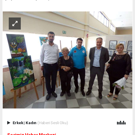
Erkek
|
Kadın
(Haberi Sesli Oku)