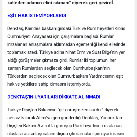
katleden adamın elini sıkmam” diyerek geri çevirdİ.
EŞİT HAK İSTEMİYORLARDI
Denktaş, Klerides başkanlığındaki Türk ve Rum heyetleri Kıbrıs
Cumhuriyeti Anayasası için çalışmalara başladı. Rumlar
imzalanan anlaşmalara aldırmadan egemenliği kendi ellerinde
toplamak istedi. Türkiye adına Nihat Erim ve Suat Bilge’nin yer
aldığı görüşmeler çıkmaza girdi. Rumlar iki toplumun, her
zaman Rumlardan seçilecek olan Cumhurbaşkanı’nın
Türklerden seçilecek olan Cumhurbaşkanı Yardımcısının eşit
hak ve yetkilere sahip olmasını istemiyordu.
DENKTAŞ’IN UYARILARI DİKKATE ALINMADI
Türkiye Dışişleri Bakanının “git görüşmeleri sürdür” diyerek
sessiz kalarak Atina’ya geri gönderdiği Denktaş, Yunanistan
Dışişleri Bakanı Averof’la görüşüp Rum heyetinin imzalanan
uluslararası anlaşmaların dışına çıkmamaları için uyarılmasını