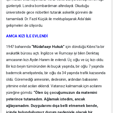
günleriydi. Londra bombardıman altındaydı. Okuduğu
üniversitede gece nöbetleri tutarak askerlik görevini de
tamamladı. Dr. Fazıl Küçük ile mektuplaşarak Ada’daki
gelişmeleri de izliyordu.
AMCA KIZI İLE EVLENDİ
1947 baharında
“Müdafaayı Hukuk”
için döndüğü Kıbrıs’ta bir
avukatlık bürosu açtı. İngilizce ve Rumcayı iyi bilen Denktaş
amcasının kızı Aydın Hanım ile evlendi. Üç oğlu ve üç kızı oldu.
Bir kızı beyin tümöründen iki buçuk yaşında, bir oğlu 7 yaşında
bademcik ameliyatında, bir oğlu da 34 yaşında trafik kazasında
öldü. Göremediği annesinin, dedesinin, ardından babasının
yitimine evlat acıları eklendi. Vatansız kalmamak için acılarını
yüreğine gömdü:
“Ölen üç çocuğumuzun da matemini
yeterince tutamadım. Ağlamak istedim, ancak
ağlayamadım. Duygularımı dışa belli etmemek bende,
içinde bulunduğumuz durum nedeniyle olacak bir