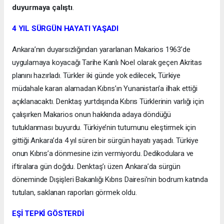
duyurmaya çalıştı
.
4 YIL SÜRGÜN HAYATI YAŞADI
Ankara’nın duyarsızlığından yararlanan Makarios 1963’de
uygulamaya koyacağı Tarihe Kanlı Noel olarak geçen Akritas
planını hazırladı. Türkler iki günde yok edilecek, Türkiye
müdahale kararı alamadan Kıbrıs’ın Yunanistan’a ilhak ettiği
açıklanacaktı. Denktaş yurtdışında Kıbrıs Türklerinin varlığı için
çalışırken Makarios onun hakkında adaya döndüğü
tutuklanması buyurdu. Türkiye’nin tutumunu eleştirmek için
gittiği Ankara’da 4 yıl süren bir sürgün hayatı yaşadı. Türkiye
onun Kıbrıs’a dönmesine izin vermiyordu. Dedikodulara ve
iftiralara gün doğdu. Denktaş’ı üzen Ankara’da sürgün
döneminde Dışişleri Bakanlığı Kıbrıs Dairesi’nin bodrum katında
tutulan, saklanan raporları görmek oldu.
EŞİ TEPKİ GÖSTERDİ