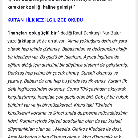
karakter özelliği haline gelmişti”
KUR’AN-I İLK KEZ İLGİLİZCE OKUDU
“İnançları çok güçlü biri”
dediği Rauf Denktaş’ı Nur Batur
yazdığı kitapta şöyle anlatıyor:
“Anne yokluğunu derin bir yara
olarak hep içinde gizlemiş. Babasından ve dedesinden aldığı
bir idealizm var. Bu güçlü bir idealizm. Ayrıca İngiltere'de
eğitim aldığı için disiplinli bir düşünce sistemi de geliştirmiş.
Denktaş hep yalnız bir çocuk olmuş. Sürekli okumuş ve
yazmış. Babası da onu hep bu yönde teşvik etmiş. Kuran'ı ilk
defa İngilizcesinden okumuş. Sonra Türkçesinden okuyarak
karşılaştırmış. İnançları çok güçlü olan biri. Çok iyi bir hukuk
birikimi var ve iyi bir müzakereci. Kıbrıs'taki Türklerin
kimliklerini koruma ve ikinci sınıfa düşmeme mücadelesinin
lideri. Rumlar içinde kişisel dostlukları olan da var, kişisel
düşmanlıkları olan da... Mesela, Glafkos Klerides ile dost.
Ama Makarios'a hep düşman olmuş. Irkçı düşmanlık yok