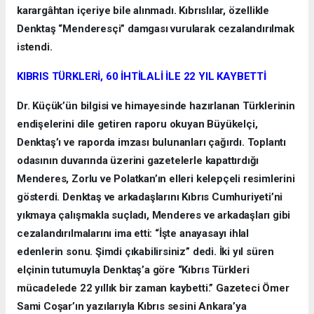
karargâhtan içeriye bile alınmadı. Kıbrıslılar, özellikle
Denktaş “Menderesçi” damgası vurularak cezalandırılmak
istendi.
KIBRIS TÜRKLERİ, 60 İHTİLALİ İLE 22 YIL KAYBETTİ
Dr. Küçük’ün bilgisi ve himayesinde hazırlanan Türklerinin
endişelerini dile getiren raporu okuyan Büyükelçi,
Denktaş’ı ve raporda imzası bulunanları çağırdı. Toplantı
odasının duvarında üzerini gazetelerle kapattırdığı
Menderes, Zorlu ve Polatkan’ın elleri kelepçeli resimlerini
gösterdi. Denktaş ve arkadaşlarını Kıbrıs Cumhuriyeti’ni
yıkmaya çalışmakla suçladı, Menderes ve arkadaşları gibi
cezalandırılmalarını ima etti: “İşte anayasayı ihlal
edenlerin sonu. Şimdi çıkabilirsiniz” dedi. İki yıl süren
elçinin tutumuyla Denktaş’a göre “Kıbrıs Türkleri
mücadelede 22 yıllık bir zaman kaybetti.” Gazeteci Ömer
Sami Coşar’ın yazılarıyla Kıbrıs sesini Ankara’ya