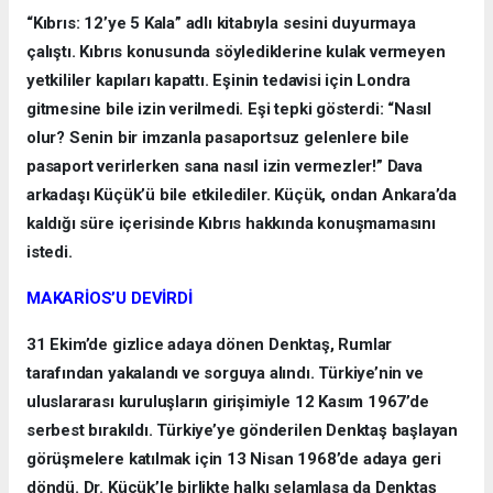
“Kıbrıs: 12’ye 5 Kala” adlı kitabıyla sesini duyurmaya
çalıştı. Kıbrıs konusunda söylediklerine kulak vermeyen
yetkililer kapıları kapattı. Eşinin tedavisi için Londra
gitmesine bile izin verilmedi. Eşi tepki gösterdi: “Nasıl
olur? Senin bir imzanla pasaportsuz gelenlere bile
pasaport verirlerken sana nasıl izin vermezler!” Dava
arkadaşı Küçük’ü bile etkilediler. Küçük, ondan Ankara’da
kaldığı süre içerisinde Kıbrıs hakkında konuşmamasını
istedi.
MAKARİOS’U DEVİRDİ
31 Ekim’de gizlice adaya dönen Denktaş, Rumlar
tarafından yakalandı ve sorguya alındı. Türkiye’nin ve
uluslararası kuruluşların girişimiyle 12 Kasım 1967’de
serbest bırakıldı. Türkiye’ye gönderilen Denktaş başlayan
görüşmelere katılmak için 13 Nisan 1968’de adaya geri
döndü. Dr. Küçük’le birlikte halkı selamlasa da Denktaş