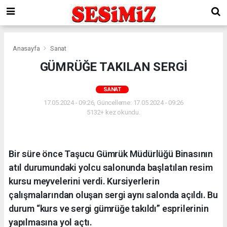
Anasayfa
Sanat
GÜMRÜĞE TAKILAN SERGİ
SANAT
17.05.2024 - 09:26, Güncelleme: 17.05.2024 - 09:26
5132+ kez okundu.
Bir süre önce Taşucu Gümrük Müdürlüğü Binasının
atıl durumundaki yolcu salonunda başlatılan resim
kursu meyvelerini verdi. Kursiyerlerin
çalışmalarından oluşan sergi aynı salonda açıldı. Bu
durum “kurs ve sergi gümrüğe takıldı” esprilerinin
yapılmasına yol açtı.