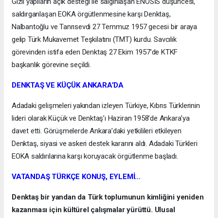
Gizli yapıların açık desteği ile salgınlaşan ENOSİS düşüncesi,
saldırganlaşan EOKA örgütlenmesine karşı Denktaş,
Nalbantoğlu ve Tanrısevdi 27 Temmuz 1957 gecesi bir araya
gelip Türk Mukavemet Teşkilatını (TMT) kurdu. Savcılık
görevinden istifa eden Denktaş 27 Ekim 1957’de KTKF
başkanlık görevine seçildi.
DENKTAŞ VE KÜÇÜK ANKARA’DA
Adadaki gelişmeleri yakından izleyen Türkiye, Kıbrıs Türklerinin
lideri olarak Küçük ve Denktaş’ı Haziran 1958’de Ankara’ya
davet etti. Görüşmelerde Ankara’daki yetkilileri etkileyen
Denktaş, siyasi ve askeri destek kararını aldı. Adadaki Türkleri
EOKA saldırılarına karşı koruyacak örgütlenme başladı.
VATANDAŞ TÜRKÇE KONUŞ, EYLEMİ…
Denktaş bir yandan da Türk toplumunun kimliğini yeniden
kazanması için kültürel çalışmalar yürüttü. Ulusal