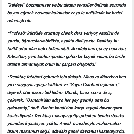
“kaideyi” bozmamıştır ve bu türden siyasiler önünde sonunda
boyun eğmek zorunda kalmışlar veya iç politikada bir bedel
ödemişlerdir.
*Profesör kürsüde oturmuş olarak ders veriyor, Atatürk de
yanda, öğrencilerle birlikte, ayakta dinliyordu. Denktaş bu
tarihî ortamdan çok etkilenmişti. Anadolu’nun güney ucundan,
Kıbrıs’tan, yine tarihin içinden gelen bir büyük insan, bu tarihî
ortamı tamamlıyor, onun bir parçası oluyordu.”
*Denktaş fotoğraf çekmek için dolaştı. Masaya dönerken ben
yine saygıyla ayağa kalktım ve “Sayın Cumhurbaşkanım,”
diyerek oturmasını bekledim. Oturdu, biraz sonra da iç
çekerek, “Osmanlı’dan adaya her şey gelmiş ama bu
gelmemiş,” dedi. Benim kendisine karşı saygılı davranışımı
kastediyordu. Denktaş masaya gelip giderken benden başka
yerinden kıpırdayan yoktu. Ancak o sözleriyle muhtemelen
bizim masamızı değil, adadaki genel davranışı kastediyordu.