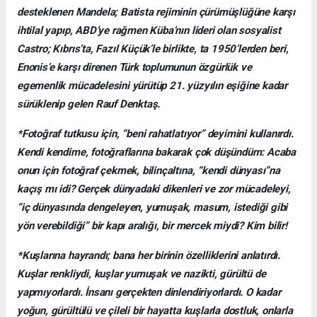
desteklenen Mandela; Batista rejiminin çürümüşlüğüne karşı
ihtilal yapıp, ABD’ye rağmen Küba’nın lideri olan sosyalist
Castro; Kıbrıs’ta, Fazıl Küçük’le birlikte, ta 1950’lerden beri,
Enonis’e karşı direnen Türk toplumunun özgürlük ve
egemenlik mücadelesini yürütüp 21. yüzyılın eşiğine kadar
sürüklenip gelen Rauf Denktaş.
*Fotoğraf tutkusu için, “beni rahatlatıyor” deyimini kullanırdı.
Kendi kendime, fotoğraflarına bakarak çok düşündüm: Acaba
onun için fotoğraf çekmek, bilinçaltına, “kendi dünyası”na
kaçış mı idi? Gerçek dünyadaki dikenleri ve zor mücadeleyi,
“iç dünyasında dengeleyen, yumuşak, masum, istediği gibi
yön verebildiği” bir kapı aralığı, bir mercek miydi? Kim bilir!
*Kuşlarına hayrandı; bana her birinin özelliklerini anlatırdı.
Kuşlar renkliydi, kuşlar yumuşak ve nazikti, gürültü de
yapmıyorlardı. İnsanı gerçekten dinlendiriyorlardı. O kadar
yoğun, gürültülü ve çileli bir hayatta kuşlarla dostluk, onlarla