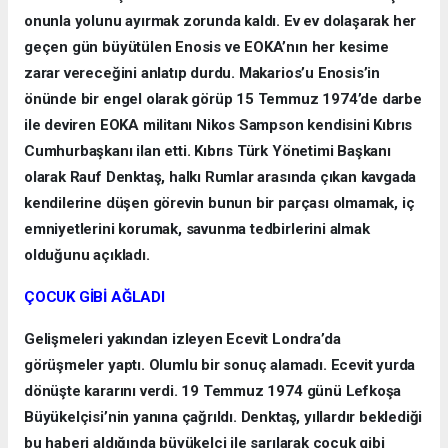
onunla yolunu ayırmak zorunda kaldı. Ev ev dolaşarak her
geçen gün büyütülen Enosis ve EOKA’nın her kesime
zarar vereceğini anlatıp durdu. Makarios’u Enosis’in
önünde bir engel olarak görüp 15 Temmuz 1974’de darbe
ile deviren EOKA militanı Nikos Sampson kendisini Kıbrıs
Cumhurbaşkanı ilan etti. Kıbrıs Türk Yönetimi Başkanı
olarak Rauf Denktaş, halkı Rumlar arasında çıkan kavgada
kendilerine düşen görevin bunun bir parçası olmamak, iç
emniyetlerini korumak, savunma tedbirlerini almak
olduğunu açıkladı.
ÇOCUK GİBİ AĞLADI
Gelişmeleri yakından izleyen Ecevit Londra’da
görüşmeler yaptı. Olumlu bir sonuç alamadı. Ecevit yurda
dönüşte kararını verdi. 19 Temmuz 1974 günü Lefkoşa
Büyükelçisi’nin yanına çağrıldı. Denktaş, yıllardır beklediği
bu haberi aldığında büyükelçi ile sarılarak çocuk gibi