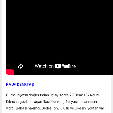
RAUF DENKTAŞ
Cumhuriyet’in doğuşundan üç ay sonra 27 Ocak 1924 günü
Kıbrıs’ta gözlerini açan Rauf Denktaş 1.5 yaşında annesini
yitirdi. Babası hâkimdi. Dedesi onu ulusu ve ülkesini yoktan var