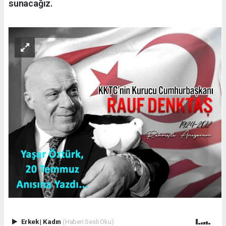
sunacağız.
Erkek
|
Kadın
(Haberi Sesli Oku)