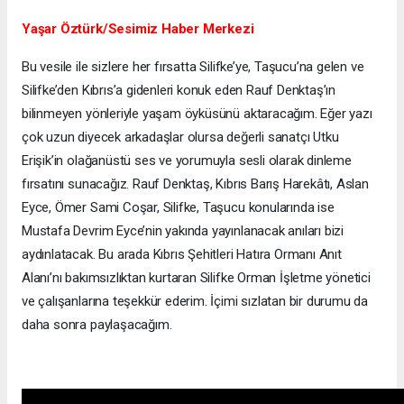
Yaşar Öztürk/Sesimiz Haber Merkezi
Bu vesile ile sizlere her fırsatta Silifke’ye, Taşucu’na gelen ve
Silifke’den Kıbrıs’a gidenleri konuk eden Rauf Denktaş’ın
bilinmeyen yönleriyle yaşam öyküsünü aktaracağım. Eğer yazı
çok uzun diyecek arkadaşlar olursa değerli sanatçı Utku
Erişik’in olağanüstü ses ve yorumuyla sesli olarak dinleme
fırsatını sunacağız. Rauf Denktaş, Kıbrıs Barış Harekâtı, Aslan
Eyce, Ömer Sami Coşar, Silifke, Taşucu konularında ise
Mustafa Devrim Eyce’nin yakında yayınlanacak anıları bizi
aydınlatacak. Bu arada Kıbrıs Şehitleri Hatıra Ormanı Anıt
Alanı’nı bakımsızlıktan kurtaran Silifke Orman İşletme yönetici
ve çalışanlarına teşekkür ederim. İçimi sızlatan bir durumu da
daha sonra paylaşacağım.