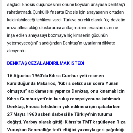
sağladı. Enosis düşüncesinin önüne koyulan anayasa Denktaş’ı
rahatlatmadı. Çünkü ilk fırsatta Enosis için anayasanın ortadan
kaldırılabileceği tehlikesi vardı. Türkiye sürekli olarak “üç devletin
imza altına aldığı uluslararası antlaşmaların esasları üzerine
inşa edilen anayasayı bozmaya hiç kimsenin gücünün
yetemeyeceğini” sandığından Denktaş’ın uyarılarını dikkate
almıyordu.
DENKTAŞ CEZALANDIRILMAK İSTEDİ
16 Ağustos 1960’da Kıbrıs Cumhuriyeti resmen
kurulduğunda Makarios, “Kıbrıs sekiz asır sonra Yunan
olmuştur” açıklamasını yapınca Denktaş, onu kınamak için
Kıbrıs Cumhuriyeti’nin kuruluş resepsiyonuna katılmadı.
Denktaş, Enosis tehdidinin yok edilmesi için çabalarken
27 Mayıs 1960 askeri darbesi ile Türkiye’nin tutumu
değişti. Yarbay olarak gittiği Kıbrıs’ta TMT örgütleyen Rıza
Vuruşkan Generalliğe terfi ettiğini yazısıyla geri çağrıldığı