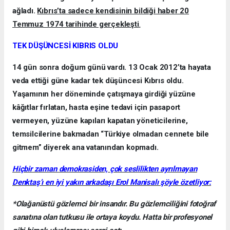
ağladı.
Kıbrıs’ta sadece kendisinin bildiği haber 20
Temmuz 1974 tarihinde gerçekleşti
.
TEK DÜŞÜNCESİ KIBRIS OLDU
14 gün sonra doğum günü vardı. 13 Ocak 2012’ta hayata
veda ettiği güne kadar tek düşüncesi Kıbrıs oldu.
Yaşamının her döneminde çatışmaya girdiği yüzüne
kâğıtlar fırlatan, hasta eşine tedavi için pasaport
vermeyen, yüzüne kapıları kapatan yöneticilerine,
temsilcilerine bakmadan “Türkiye olmadan cennete bile
gitmem” diyerek ana vatanından kopmadı.
Hiçbir zaman demokrasiden, çok seslilikten ayrılmayan
Denktaş’ı en iyi yakın arkadaşı Erol Manisalı şöyle özetliyor:
*Olağanüstü gözlemci bir insandır. Bu gözlemciliğini fotoğraf
sanatına olan tutkusu ile ortaya koydu. Hatta bir profesyonel