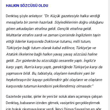
HALKIN SÖZCÜSÜ OLDU
Denktaş şöyle anlatıyor:
“Dr. Küçük gazetesiyle halka verdiği
mesajlarla bir zemin hazırladı. Söylediklerinin doğru olduğunu
gören arkadaşları etrafına geldi. Gençlik etrafına geldi.
Muhtarlar etrafını sardı ve zaman içerisinde İngilizlerin tayin
ettiği liderler karşısında Doktorun tutumu, milli tutum,
Türkiye’ye bağlı tutum olarak kabul edilince, Türkiye’ye ve
Atatürk ilkelerine bağlı halkın yavaş yavaş sözcüsü haline
geldi. Zor günlerde bu sözcülüğü cesaretle yaptı. İngiliz’e
karşı yaptı, Rum’a karşı yaptı, gerektiğinde Türkiye’ye karşı da
yapmasını bildi. Bu, tabiatıyla, olayların kendisini yani bir
heykeltıraşın bir kayayı şekillendirir gibi olayların ve olayların
karşısında tutumun kendisini şekillendirmiş olmasıdır.”
Gazetede yazılar, şiirler ile yeni bir soluk alanı açamaya çalışan
Denktaş, babasının izinden gitmek, vasiyetini gerçekleştirmek
için hukuk okumaya karar verdi. İkinci Dünya Savaşı’nın en ağır