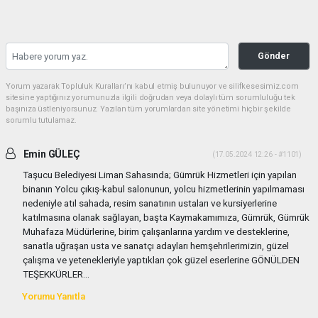
Gönder
Yorum yazarak Topluluk Kuralları’nı kabul etmiş bulunuyor ve silifkesesimiz.com
sitesine yaptığınız yorumunuzla ilgili doğrudan veya dolaylı tüm sorumluluğu tek
başınıza üstleniyorsunuz. Yazılan tüm yorumlardan site yönetimi hiçbir şekilde
sorumlu tutulamaz.
Emin GÜLEÇ
(17.05.2024 12:26 - #1101)
Taşucu Belediyesi Liman Sahasında; Gümrük Hizmetleri için yapılan
binanın Yolcu çıkış-kabul salonunun, yolcu hizmetlerinin yapılmaması
nedeniyle atıl sahada, resim sanatının ustaları ve kursiyerlerine
katılmasına olanak sağlayan, başta Kaymakamımıza, Gümrük, Gümrük
Muhafaza Müdürlerine, birim çalışanlarına yardım ve desteklerine,
sanatla uğraşan usta ve sanatçı adayları hemşehrilerimizin, güzel
çalışma ve yetenekleriyle yaptıkları çok güzel eserlerine GÖNÜLDEN
TEŞEKKÜRLER...
Yorumu Yanıtla