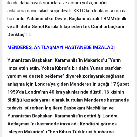
ileride daha büyük sorunlara ve acılara yol açacağını
anlatamamanın sıkıntısı içindeydi. KKTC kurulduktan sonra da
bu sürdü.
Yabancı ülke Devlet Başkanı olarak TBMM’de ilk
ve altı defa Genel Kurula hitap eden tek Cumhurbaşkanı
Denktaş’TI.
MENDERES, ANTLAŞMAYI HASTANEDE İMZALADI
Yunanistan Başbakanı Karamanlis’in Makarios’u “Yarın
imza ettin ettin. Yoksa Kıbrıs’a bir daha Yunanistan’dan
yardım ve destek bekleme” diyerek zorlayarak sağlanan
anlaşma için Londra’ya giden Menderes’in uçağı 17 Şubat
1959’da Londra’nın 40 km yakınlarında düştü. 16 kişinin
öldüğü kazada yaralı olarak kurtulan Menderes hastanede
tedavisi sürerken İngiltere Başbakanı MacMillan ve
Yunanistan Başbakanı Karamanlis’in getirdiği Londra
Antlaşması’nı hastanede imzaladı. Kendisini görmek
isteyen Makarios’u “ben Kıbrıs Türklerini hunharca