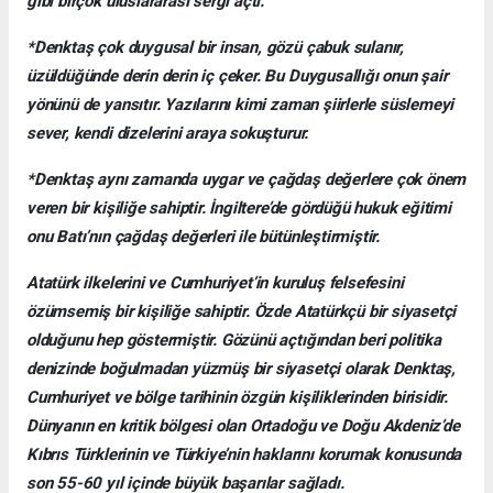
gibi birçok uluslararası sergi açtı.
*Denktaş çok duygusal bir insan, gözü çabuk sulanır,
üzüldüğünde derin derin iç çeker. Bu Duygusallığı onun şair
yönünü de yansıtır. Yazılarını kimi zaman şiirlerle süslemeyi
sever, kendi dizelerini araya sokuşturur.
*Denktaş aynı zamanda uygar ve çağdaş değerlere çok önem
veren bir kişiliğe sahiptir. İngiltere’de gördüğü hukuk eğitimi
onu Batı’nın çağdaş değerleri ile bütünleştirmiştir.
Atatürk ilkelerini ve Cumhuriyet’in kuruluş felsefesini
özümsemiş bir kişiliğe sahiptir. Özde Atatürkçü bir siyasetçi
olduğunu hep göstermiştir. Gözünü açtığından beri politika
denizinde boğulmadan yüzmüş bir siyasetçi olarak Denktaş,
Cumhuriyet ve bölge tarihinin özgün kişiliklerinden birisidir.
Dünyanın en kritik bölgesi olan Ortadoğu ve Doğu Akdeniz’de
Kıbrıs Türklerinin ve Türkiye’nin haklarını korumak konusunda
son 55-60 yıl içinde büyük başarılar sağladı.