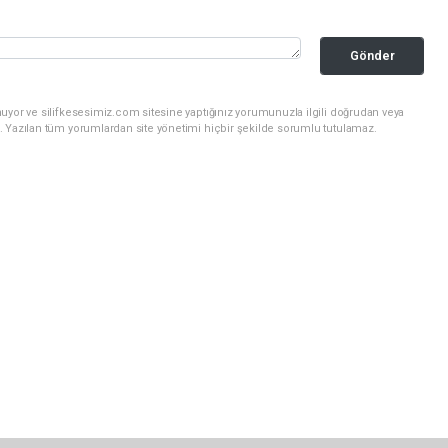
Gönder
uyor ve silifkesesimiz.com sitesine yaptığınız yorumunuzla ilgili doğrudan veya
. Yazılan tüm yorumlardan site yönetimi hiçbir şekilde sorumlu tutulamaz.