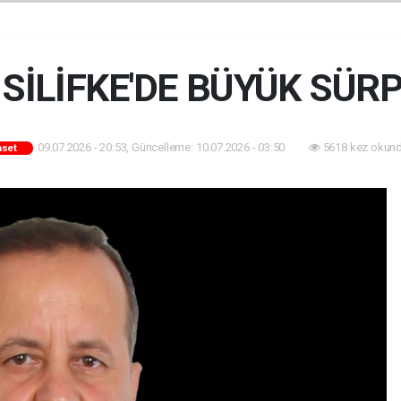
SİLİFKE'DE BÜYÜK SÜRPR
09.07.2026 - 20:53, Güncelleme: 10.07.2026 - 03:50
5618 kez okund
aset