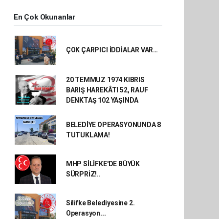
En Çok Okunanlar
ÇOK ÇARPICI İDDİALAR VAR…
20 TEMMUZ 1974 KIBRIS
BARIŞ HAREKÂTI 52, RAUF
DENKTAŞ 102 YAŞINDA
BELEDİYE OPERASYONUNDA 8
TUTUKLAMA!
MHP SİLİFKE'DE BÜYÜK
SÜRPRİZ!..
Silifke Belediyesine 2.
Operasyon...