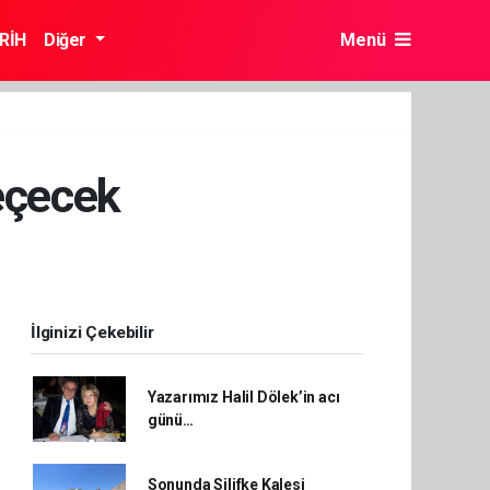
RİH
Diğer
Menü
eçecek
İlginizi Çekebilir
Yazarımız Halil Dölek’in acı
günü…
Sonunda Silifke Kalesi