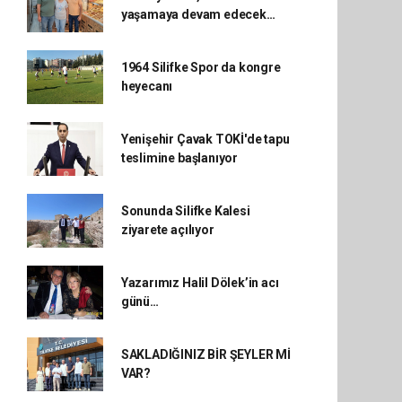
yaşamaya devam edecek…
1964 Silifke Spor da kongre
heyecanı
Yenişehir Çavak TOKİ'de tapu
teslimine başlanıyor
Sonunda Silifke Kalesi
ziyarete açılıyor
Yazarımız Halil Dölek’in acı
günü…
SAKLADIĞINIZ BİR ŞEYLER Mİ
VAR?