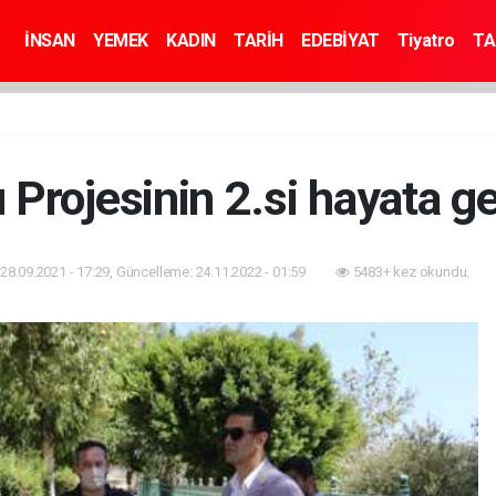
İNSAN
YEMEK
KADIN
TARİH
EDEBİYAT
Tiyatro
TA
 Projesinin 2.si hayata g
28.09.2021 - 17:29, Güncelleme: 24.11.2022 - 01:59
5483+ kez okundu.