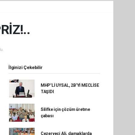
İZ!..
u.
İlginizi Çekebilir
MHP’Lİ UYSAL, 2B’Yİ MECLİSE
TAŞIDI
Silifke için çözüm üretme
çabası
Cezeryeci Ali, damaklarda