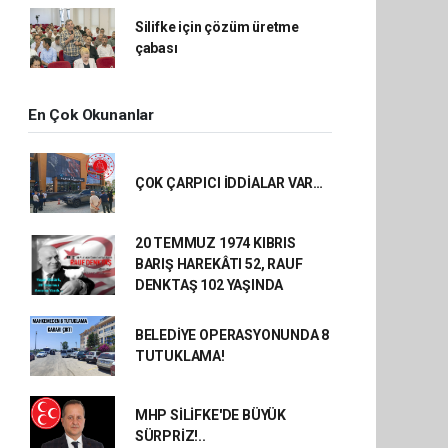
Silifke için çözüm üretme
çabası
En Çok Okunanlar
ÇOK ÇARPICI İDDİALAR VAR…
20 TEMMUZ 1974 KIBRIS
BARIŞ HAREKÂTI 52, RAUF
DENKTAŞ 102 YAŞINDA
BELEDİYE OPERASYONUNDA 8
TUTUKLAMA!
MHP SİLİFKE'DE BÜYÜK
SÜRPRİZ!..