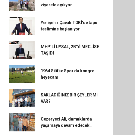
ziyarete açılıyor
Yenişehir Çavak TOKİ'de tapu
teslimine başlanıyor
MHP’Lİ UYSAL, 2B’Yİ MECLİSE
TAŞIDI
1964 Silifke Spor da kongre
heyecanı
SAKLADIĞINIZ BİR ŞEYLER Mİ
VAR?
Cezeryeci Ali, damaklarda
yaşamaya devam edecek…