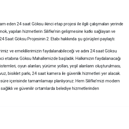
 eden 24 saat Göksu ikinci etap projesi ile ilgili çalışmaları yerinde
nok, yapılan hizmetlerin Silifke’nin gelişmesine katkı sağlayan ve
, 24 Saat Göksu Projesinin 2. Etabı hakkında şu görüşleri paylaştı:
imiz ve emeklilerimizin faydalanabileceği ve adını 24 saat Göksu
kinci etabına Göksu Mahallemizde başladık. Halkımızın faydalanacağı
emleri, oyun alanları, yürüme yolları, yeşil alanların oluşturulması,
uz, bisiklet parkı, 24 saat kamera ile güvenlik hizmetleri yer alacak.
ir süre içerisinde tamamlamayı planlıyoruz. Hem Silifke’mizi modern
sağlıklı ve güvenilir ortamlarda belediye hizmetlerinden