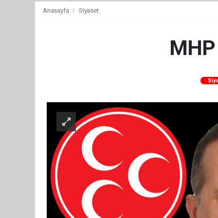
Anasayfa
Siyaset
MHP 
Siy