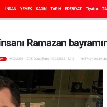
İNSAN
YEMEK
KADIN
TARİH
EDEBİYAT
Tiyatro
TA
 insanı Ramazan bayramını
19.03.2026 - 12:13, Güncelleme: 19.03.2026 - 12:13
3749+ kez okund
am