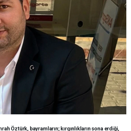
mrah Öztürk, bayramların; kırgınlıkların sona erdiği,