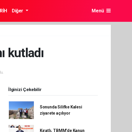
RİH
Diğer
Menü
 kutladı
u.
İlginizi Çekebilir
Sonunda Silifke Kalesi
ziyarete açılıyor
Kıratlı, TBMM’de Kanun