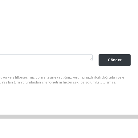
Gönder
uyor ve silifkesesimiz.com sitesine yaptığınız yorumunuzla ilgili doğrudan veya
. Yazılan tüm yorumlardan site yönetimi hiçbir şekilde sorumlu tutulamaz.