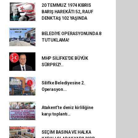
20 TEMMUZ 1974 KIBRIS
BARIŞ HAREKÂTI 52, RAUF
DENKTAŞ 102 YAŞINDA
BELEDİYE OPERASYONUNDA 8
TUTUKLAMA!
MHP SİLİFKE'DE BÜYÜK
SÜRPRİZ!..
Silifke Belediyesine 2.
Operasyon...
Atakent’te deniz kirliliğine
karşı toplantı…
SEÇİM BASINA VE HALKA