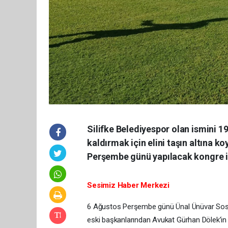
Silifke Belediyespor olan ismini 1
kaldırmak için elini taşın altına k
Perşembe günü yapılacak kongre için
Sesimiz Haber Merkezi
6 Ağustos Perşembe günü Ünal Ünüvar Sosyal
eski başkanlarından Avukat Gürhan Dölek’in t