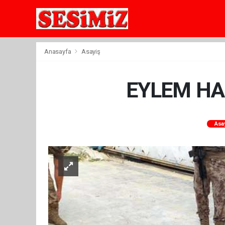
Anasayfa
Asayiş
EYLEM HAZ
Asa