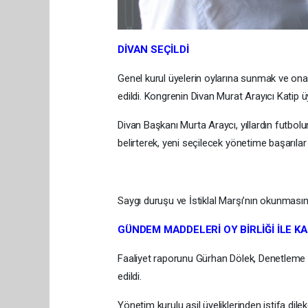
DİVAN SEÇİLDİ
Genel kurul üyelerin oylarına sunmak ve onayl
edildi. Kongrenin Divan Murat Arayıcı Katip üye
Divan Başkanı Murta Araycı, yıllardın futbol
belirterek, yeni seçilecek yönetime başarılar 
Saygı duruşu ve İstiklal Marşı’nın okunması
GÜNDEM MADDELERİ OY BİRLİĞİ İLE KA
Faaliyet raporunu Gürhan Dölek, Denetleme ra
edildi.
Yönetim kurulu asil üyeliklerinden istifa dil