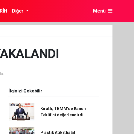
RİH
Diğer
Menü
 YAKALANDI
u.
İlginizi Çekebilir
Kıratlı, TBMM’de Kanun
Teklifini değerlendirdi
Plastik Atık ithalatı