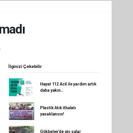
lmadı
.
İlginizi Çekebilir
Hayat 112 Acil ile yardım artık
daha yakın…
Plastik Atık ithalatı
yasaklansın!
Gökbelen’de pis sular