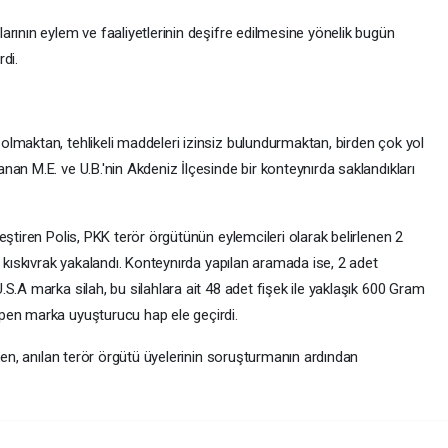
rının eylem ve faaliyetlerinin deşifre edilmesine yönelik bugün
di.
lmaktan, tehlikeli maddeleri izinsiz bulundurmaktan, birden çok yol
an M.E. ve U.B.'nin Akdeniz İlçesinde bir konteynırda saklandıkları
eştiren Polis, PKK terör örgütünün eylemcileri olarak belirlenen 2
a kıskıvrak yakalandı. Konteynırda yapılan aramada ise, 2 adet
S.A marka silah, bu silahlara ait 48 adet fişek ile yaklaşık 600 Gram
pen marka uyuşturucu hap ele geçirdi.
rken, anılan terör örgütü üyelerinin soruşturmanın ardından