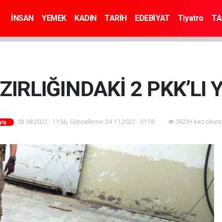
İNSAN
YEMEK
KADIN
TARİH
EDEBİYAT
Tiyatro
TA
IRLIĞINDAKİ 2 PKK’LI
03.08.2022 - 11:56, Güncelleme: 24.11.2022 - 01:59
5623+ kez okund
yiş