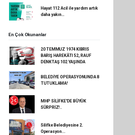
Hayat 112 Acil ile yardım artık
daha yakın…
En Çok Okunanlar
20 TEMMUZ 1974 KIBRIS
BARIŞ HAREKÂTI 52, RAUF
DENKTAŞ 102 YAŞINDA
BELEDİYE OPERASYONUNDA 8
TUTUKLAMA!
MHP SİLİFKE'DE BÜYÜK
SÜRPRİZ!..
Silifke Belediyesine 2.
Operasyon...