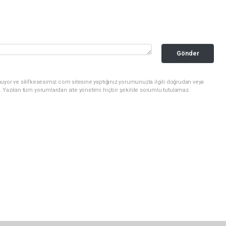
Gönder
uyor ve silifkesesimiz.com sitesine yaptığınız yorumunuzla ilgili doğrudan veya
. Yazılan tüm yorumlardan site yönetimi hiçbir şekilde sorumlu tutulamaz.