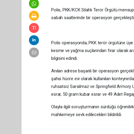
Polis, PKK/KCK Silahlı Terör Örgütü mensupla
sabah saatlerinde bir operasyon gerçekleştir
Polis operasyonda; PKK terör örgütüne üye o
kesme ve yağma suçlarından firar olarak aran
bilgisini edindi.
Anılan adrese başarılı bir operasyon gerçekl
şahıs hücre evi olarak kullanılan konteynırd
ruhsatsız Sarsılmaz ve Sprıngfıeld Armory U.
esrar, 50 gram kubar esrar ve 49 Adet Rega
Olayla ilgili soruşturmanın sürdüğü öğrenili
mahkemeye sevk edilecekleri bildirildi.