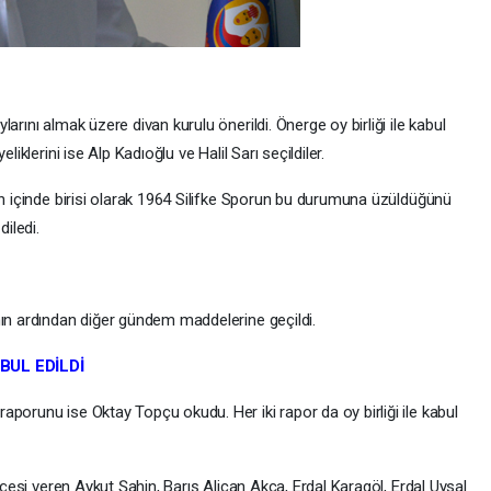
arını almak üzere divan kurulu önerildi. Önerge oy birliği ile kabul
liklerini ise Alp Kadıoğlu ve Halil Sarı seçildiler.
un içinde birisi olarak 1964 Silifke Sporun bu durumuna üzüldüğünü
diledi.
nın ardından diğer gündem maddelerine geçildi.
BUL EDİLDİ
porunu ise Oktay Topçu okudu. Her iki rapor da oy birliği ile kabul
ekçesi veren Aykut Şahin, Barış Alican Akca, Erdal Karagöl, Erdal Uysal