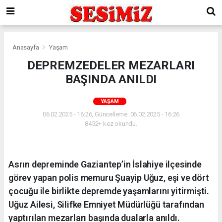
Anasayfa
Yaşam
DEPREMZEDELER MEZARLARI
BAŞINDA ANILDI
YAŞAM
06.02.2025 - 16:26, Güncelleme: 06.02.2025 - 16:26
8452+ kez okundu.
Asrın depreminde Gaziantep’in İslahiye ilçesinde
görev yapan polis memuru Şuayip Uğuz, eşi ve dört
çocuğu ile birlikte depremde yaşamlarını yitirmişti.
Uğuz Ailesi, Silifke Emniyet Müdürlüğü tarafından
yaptırılan mezarları başında dualarla anıldı.