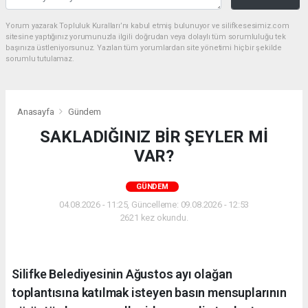
Yorum yazarak Topluluk Kuralları’nı kabul etmiş bulunuyor ve silifkesesimiz.com
sitesine yaptığınız yorumunuzla ilgili doğrudan veya dolaylı tüm sorumluluğu tek
başınıza üstleniyorsunuz. Yazılan tüm yorumlardan site yönetimi hiçbir şekilde
sorumlu tutulamaz.
Anasayfa
Gündem
SAKLADIĞINIZ BİR ŞEYLER Mİ
VAR?
GÜNDEM
04.08.2026 - 11:25, Güncelleme: 09.08.2026 - 12:53
2621 kez okundu.
Silifke Belediyesinin Ağustos ayı olağan
toplantısına katılmak isteyen basın mensuplarının