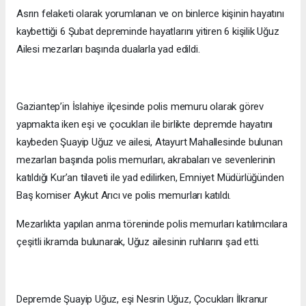
Asrın felaketi olarak yorumlanan ve on binlerce kişinin hayatını
kaybettiği 6 Şubat depreminde hayatlarını yitiren 6 kişilik Uğuz
Ailesi mezarları başında dualarla yad edildi.
Gaziantep’in İslahiye ilçesinde polis memuru olarak görev
yapmakta iken eşi ve çocukları ile birlikte depremde hayatını
kaybeden Şuayip Uğuz ve ailesi, Atayurt Mahallesinde bulunan
mezarları başında polis memurları, akrabaları ve sevenlerinin
katıldığı Kur’an tilaveti ile yad edilirken, Emniyet Müdürlüğünden
Baş komiser Aykut Arıcı ve polis memurları katıldı.
Mezarlıkta yapılan anma töreninde polis memurları katılımcılara
çeşitli ikramda bulunarak, Uğuz ailesinin ruhlarını şad etti.
Depremde Şuayip Uğuz, eşi Nesrin Uğuz, Çocukları İlkranur