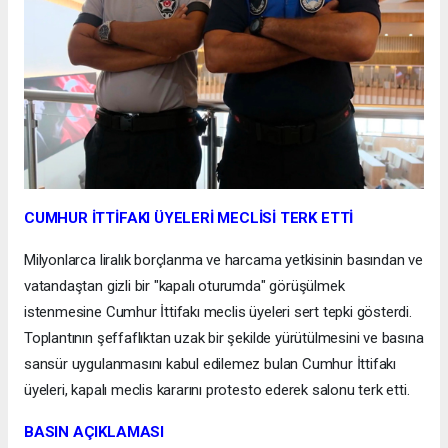
CUMHUR İTTİFAKI ÜYELERİ MECLİSİ TERK ETTİ
Milyonlarca liralık borçlanma ve harcama yetkisinin basından ve
vatandaştan gizli bir "kapalı oturumda" görüşülmek
istenmesine Cumhur İttifakı meclis üyeleri sert tepki gösterdi.
Toplantının şeffaflıktan uzak bir şekilde yürütülmesini ve basına
sansür uygulanmasını kabul edilemez bulan Cumhur İttifakı
üyeleri, kapalı meclis kararını protesto ederek salonu terk etti.
BASIN AÇIKLAMASI