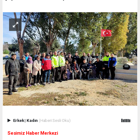
Erkek
|
Kadın
(Haberi Sesli Oku)
Sesimiz Haber Merkezi