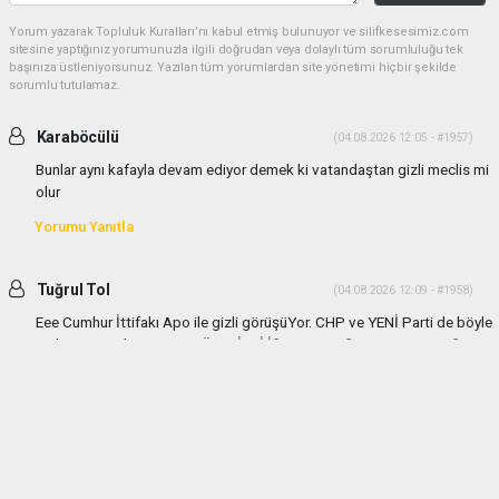
Yorum yazarak Topluluk Kuralları’nı kabul etmiş bulunuyor ve silifkesesimiz.com
sitesine yaptığınız yorumunuzla ilgili doğrudan veya dolaylı tüm sorumluluğu tek
başınıza üstleniyorsunuz. Yazılan tüm yorumlardan site yönetimi hiçbir şekilde
sorumlu tutulamaz.
Karaböcülü
(04.08.2026 12:05 - #1957)
Bunlar aynı kafayla devam ediyor demek ki vatandaştan gizli meclis mi
olur
Yorumu Yanıtla
Tuğrul Tol
(04.08.2026 12:09 - #1958)
Eee Cumhur İttifakı Apo ile gizli görüşüYor. CHP ve YENİ Parti de böyle
gizli görüşmeler yapıyor TÜM GİZLİ İŞLERE KARŞIYIM VATANDAŞIN
HABER ALMASI ve BASIN ENGELENEMEZ
Yorumu Yanıtla