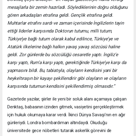
mesajlarla bir zemin hazırladı. Söylediklerinin doğru olduğunu
gören arkadaşları etrafına geldi. Gençlik etrafına geldi.
Muhtarlar etrafını sardı ve zaman içerisinde İngilizlerin tayin
ettiği liderler karşısında Doktorun tutumu, milli tutum,
Türkiye’ye bağlı tutum olarak kabul edilince, Türkiye’ye ve
Atatürk ilkelerine bağlı halkın yavaş yavaş sözcüsü haline
geldi. Zor günlerde bu sözcülüğü cesaretle yaptı. İngiliz’e
karşı yaptı, Rum’a karşı yaptı, gerektiğinde Türkiye’ye karşı da
yapmasını bildi. Bu, tabiatıyla, olayların kendisini yani bir
heykeltıraşın bir kayayı şekillendirir gibi olayların ve olayların
karşısında tutumun kendisini şekillendirmiş olmasıdır.”
Gazetede yazılar, şiirler ile yeni bir soluk alanı açamaya çalışan
Denktaş, babasının izinden gitmek, vasiyetini gerçekleştirmek
için hukuk okumaya karar verdi. İkinci Dünya Savaşı’nın en ağır
günleriydi. Londra bombardıman altındaydı. Okuduğu
üniversitede gece nöbetleri tutarak askerlik görevini de