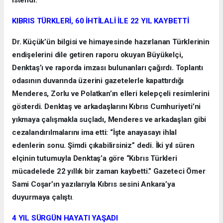
KIBRIS TÜRKLERİ, 60 İHTİLALİ İLE 22 YIL KAYBETTİ
Dr. Küçük’ün bilgisi ve himayesinde hazırlanan Türklerinin
endişelerini dile getiren raporu okuyan Büyükelçi,
Denktaş’ı ve raporda imzası bulunanları çağırdı. Toplantı
odasının duvarında üzerini gazetelerle kapattırdığı
Menderes, Zorlu ve Polatkan’ın elleri kelepçeli resimlerini
gösterdi. Denktaş ve arkadaşlarını Kıbrıs Cumhuriyeti’ni
yıkmaya çalışmakla suçladı, Menderes ve arkadaşları gibi
cezalandırılmalarını ima etti: “İşte anayasayı ihlal
edenlerin sonu. Şimdi çıkabilirsiniz” dedi. İki yıl süren
elçinin tutumuyla Denktaş’a göre “Kıbrıs Türkleri
mücadelede 22 yıllık bir zaman kaybetti.” Gazeteci Ömer
Sami Coşar’ın yazılarıyla Kıbrıs sesini Ankara’ya
duyurmaya çalıştı
.
4 YIL SÜRGÜN HAYATI YAŞADI