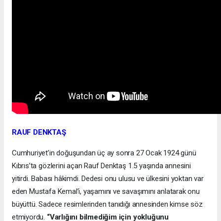
RAUF DENKTAŞ
Cumhuriyet’in doğuşundan üç ay sonra 27 Ocak 1924 günü
Kıbrıs’ta gözlerini açan Rauf Denktaş 1.5 yaşında annesini
yitirdi. Babası hâkimdi. Dedesi onu ulusu ve ülkesini yoktan var
eden Mustafa Kemal’i, yaşamını ve savaşımını anlatarak onu
büyüttü. Sadece resimlerinden tanıdığı annesinden kimse söz
etmiyordu.
“Varlığını bilmediğim için yokluğunu