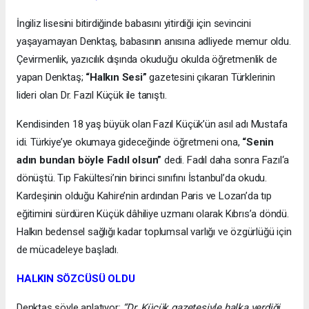
İngiliz lisesini bitirdiğinde babasını yitirdiği için sevincini
yaşayamayan Denktaş, babasının anısına adliyede memur oldu.
Çevirmenlik, yazıcılık dışında okuduğu okulda öğretmenlik de
yapan Denktaş;
“Halkın Sesi”
gazetesini çıkaran Türklerinin
lideri olan Dr. Fazıl Küçük ile tanıştı.
Kendisinden 18 yaş büyük olan Fazıl Küçük’ün asıl adı Mustafa
idi. Türkiye’ye okumaya gideceğinde öğretmeni ona,
“Senin
adın bundan böyle Fadıl olsun”
dedi. Fadıl daha sonra Fazıl‘a
dönüştü. Tıp Fakültesi’nin birinci sınıfını İstanbul’da okudu.
Kardeşinin olduğu Kahire’nin ardından Paris ve Lozan’da tıp
eğitimini sürdüren Küçük dâhiliye uzmanı olarak Kıbrıs’a döndü.
Halkın bedensel sağlığı kadar toplumsal varlığı ve özgürlüğü için
de mücadeleye başladı.
HALKIN SÖZCÜSÜ OLDU
Denktaş şöyle anlatıyor:
“Dr. Küçük gazetesiyle halka verdiği