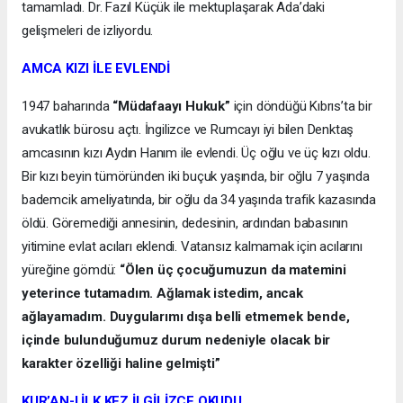
tamamladı. Dr. Fazıl Küçük ile mektuplaşarak Ada’daki
gelişmeleri de izliyordu.
AMCA KIZI İLE EVLENDİ
1947 baharında
“Müdafaayı Hukuk”
için döndüğü Kıbrıs’ta bir
avukatlık bürosu açtı. İngilizce ve Rumcayı iyi bilen Denktaş
amcasının kızı Aydın Hanım ile evlendi. Üç oğlu ve üç kızı oldu.
Bir kızı beyin tümöründen iki buçuk yaşında, bir oğlu 7 yaşında
bademcik ameliyatında, bir oğlu da 34 yaşında trafik kazasında
öldü. Göremediği annesinin, dedesinin, ardından babasının
yitimine evlat acıları eklendi. Vatansız kalmamak için acılarını
yüreğine gömdü:
“Ölen üç çocuğumuzun da matemini
yeterince tutamadım. Ağlamak istedim, ancak
ağlayamadım. Duygularımı dışa belli etmemek bende,
içinde bulunduğumuz durum nedeniyle olacak bir
karakter özelliği haline gelmişti”
KUR’AN-I İLK KEZ İLGİLİZCE OKUDU