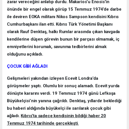
zarar vereceğini anlatıp durdu. Makarios’u Enosis’in
önünde bir engel olarak görüp 15 Temmuz 1974’de darbe
ile deviren EOKA militanı Nikos Sampson kendisini Kıbrıs
Cumhurbaşkanı ilan etti. Kıbrıs Türk Yönetimi Başkanı
olarak Rauf Denktaş, halkı Rumlar arasında çıkan kavgada
kendilerine düşen görevin bunun bir parçası olmamak, iç
emniyetlerini korumak, savunma tedbirlerini almak
olduğunu açıkladı.
ÇOCUK GİBİ AĞLADI
Gelişmeleri yakından izleyen Ecevit Londra’da
görüşmeler yaptı. Olumlu bir sonuç alamadı. Ecevit yurda
dönüşte kararını verdi. 19 Temmuz 1974 günü Lefkoşa
Büyükelçisi’nin yanına çağrıldı. Denktaş, yıllardır beklediği
bu haberi aldığında büyükelçi ile sarılarak çocuk gibi
ağladı.
Kıbrıs’ta sadece kendisinin bildiği haber 20
Temmuz 1974 tarihinde gerçekleşti
.