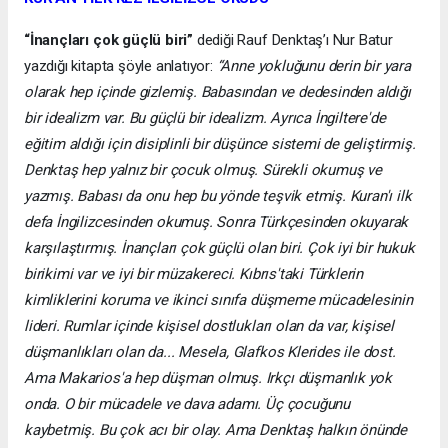
“İnançları çok güçlü biri”
dediği Rauf Denktaş’ı Nur Batur
yazdığı kitapta şöyle anlatıyor:
“Anne yokluğunu derin bir yara
olarak hep içinde gizlemiş. Babasından ve dedesinden aldığı
bir idealizm var. Bu güçlü bir idealizm. Ayrıca İngiltere'de
eğitim aldığı için disiplinli bir düşünce sistemi de geliştirmiş.
Denktaş hep yalnız bir çocuk olmuş. Sürekli okumuş ve
yazmış. Babası da onu hep bu yönde teşvik etmiş. Kuran'ı ilk
defa İngilizcesinden okumuş. Sonra Türkçesinden okuyarak
karşılaştırmış. İnançları çok güçlü olan biri. Çok iyi bir hukuk
birikimi var ve iyi bir müzakereci. Kıbrıs'taki Türklerin
kimliklerini koruma ve ikinci sınıfa düşmeme mücadelesinin
lideri. Rumlar içinde kişisel dostlukları olan da var, kişisel
düşmanlıkları olan da... Mesela, Glafkos Klerides ile dost.
Ama Makarios'a hep düşman olmuş. Irkçı düşmanlık yok
onda. O bir mücadele ve dava adamı. Üç çocuğunu
kaybetmiş. Bu çok acı bir olay. Ama Denktaş halkın önünde