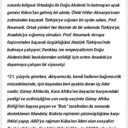
sorunlu bölgesi Ortadoğu ile Doğu Akdeniz’in batmayan uçak
gemisi Kıbrıs’tan gelmiş bir abide, Öteki Hitler Almanya’sının
zulmünden kaçarak Türkiye’ye sığınan bir aydın adam, Prof.
Neumark. Ortak yönleri her ikisinin de bir anlamda Türkiye’ye,
Anadolu’ya sığınmış olmaları. Prof. Neumark Avrupa
faşizminden kaçarak özgürlüğünü Atatürk Türkiyesi’nde
bulmaya çalışıyor; Denktaş ise emperyalizmin Doğu
Akdeniz’deki baskılarından ezildiği için sırtını Anadolu’ya
dayamaya çalışan bir siyasetçi.
*21. yüzyıla girerken, dünyamızda, kendi halkının bağımsızlık
mücadelesinde, işin başından beri ayakta duran üç lider
vardır; Güney Afrika’da, Kara Afrika’nın beyazlar karşısındaki
yenilgi ve ezilmişliğine son verip seçimle Güney Afrika
Birliği’nin başına geçen ve “Batı” tarafından da sonunda
desteklenen Mandela; Batista rejiminin çürümüşlüğüne karşı
ihtilal yapıp, ABD’ye rağmen Küba’nın lideri olan sosyalist