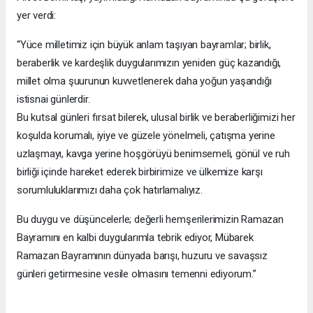
yer verdi:
“Yüce milletimiz için büyük anlam taşıyan bayramlar; birlik,
beraberlik ve kardeşlik duygularımızın yeniden güç kazandığı,
millet olma şuurunun kuvvetlenerek daha yoğun yaşandığı
istisnai günlerdir.
Bu kutsal günleri fırsat bilerek, ulusal birlik ve beraberliğimizi her
koşulda korumalı, iyiye ve güzele yönelmeli, çatışma yerine
uzlaşmayı, kavga yerine hoşgörüyü benimsemeli, gönül ve ruh
birliği içinde hareket ederek birbirimize ve ülkemize karşı
sorumluluklarımızı daha çok hatırlamalıyız.
Bu duygu ve düşüncelerle; değerli hemşerilerimizin Ramazan
Bayramını en kalbi duygularımla tebrik ediyor, Mübarek
Ramazan Bayramının dünyada barışı, huzuru ve savaşsız
günleri getirmesine vesile olmasını temenni ediyorum.”