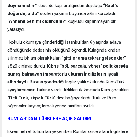
duymamıştım”
dese de kapı aralığından duyduğu
“Rauf’u
doğurdu, öldü”
sözleri yaşamı boyunca aklını kurcaladı.
“Annemi ben mi öldürdüm?”
kuşkusu kapanmayan bir
yarasıydı.
İlkokulu okumaya gönderildiği İstanbul’dan 6 yaşında adaya
döndüğünde dedesinin öldüğünü öğrendi. Kulağında ondan
silinmez bir anı olarak kalan
“gittiler ama tekrar gelecekler”
sözü çınlayıp durdu.
Kıbrıs “böl, parçala, yönet” politikasıyla
güneş batmayan imparatorluk kuran İngilizlerin işgali
altındaydı
. Babası gönderdiği İngiliz yatılı okulunda Rum/Türk
ayrıştırmasının farkına vardı. İtildikleri ilk kavgada Rum çocukları
“Deli Türk, köpek Türk”
diye bağırıyorlardı. Türk ve Rum
öğrenciler kaynaştırmak yerine sınıfları ayrıldı.
RUMLAR’DAN TÜRKLERE AÇIK SALDIRI
Ekilen nefret tohumları yeşerirken Rumlar önce silahı İngilizlere