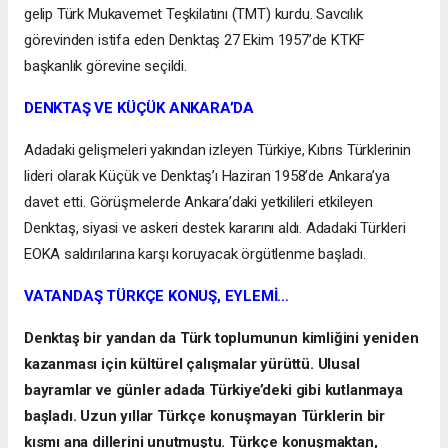
gelip Türk Mukavemet Teşkilatını (TMT) kurdu. Savcılık
görevinden istifa eden Denktaş 27 Ekim 1957’de KTKF
başkanlık görevine seçildi.
DENKTAŞ VE KÜÇÜK ANKARA’DA
Adadaki gelişmeleri yakından izleyen Türkiye, Kıbrıs Türklerinin
lideri olarak Küçük ve Denktaş’ı Haziran 1958’de Ankara’ya
davet etti. Görüşmelerde Ankara’daki yetkilileri etkileyen
Denktaş, siyasi ve askeri destek kararını aldı. Adadaki Türkleri
EOKA saldırılarına karşı koruyacak örgütlenme başladı.
VATANDAŞ TÜRKÇE KONUŞ, EYLEMİ…
Denktaş bir yandan da Türk toplumunun kimliğini yeniden
kazanması için kültürel çalışmalar yürüttü. Ulusal
bayramlar ve günler adada Türkiye’deki gibi kutlanmaya
başladı. Uzun yıllar Türkçe konuşmayan Türklerin bir
kısmı ana dillerini unutmuştu. Türkçe konuşmaktan,