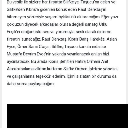
Bu vesile ile sizlere her fırsatta Silifke’ye, Taşucu’na gelen ve
Silifke’den Kıbrıs’a gidenleri konuk eden Rauf Denktaş’ın
bilinmeyen yönleriyle yaşam öyküsünü aktaracağım. Eğer yazı
çok uzun diyecek arkadaşlar olursa değerli sanatçı Utku
Erişik’in olağanüstü ses ve yorumuyla sesli olarak dinleme
fırsatını sunacağız. Rauf Denktaş, Kıbrıs Barış Harekâtı, Aslan
Eyce, Ömer Sami Coşar, Silifke, Taşucu konularında ise
Mustafa Devrim Eyce’nin yakında yayınlanacak anıları bizi
aydınlatacak. Bu arada Kıbrıs Şehitleri Hatıra Ormanı Anıt
Alanı’nı bakımsızlıktan kurtaran Silifke Orman İşletme yönetici
ve çalışanlarına teşekkür ederim. İçimi sızlatan bir durumu da
daha sonra paylaşacağım.