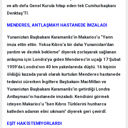
ve altı defa Genel Kurula hitap eden tek Cumhurbaşkanı
Denktaş’TI.
MENDERES, ANTLAŞMAYI HASTANEDE İMZALADI
Yunanistan Başbakanı Karamanlis’in Makarios’u “Yarın
imza ettin ettin. Yoksa Kıbrıs’a bir daha Yunanistan’dan
yardım ve destek bekleme” diyerek zorlayarak sağlanan
anlaşma için Londra’ya giden Menderes’in uçağı 17 Şubat
1959’da Londra’nın 40 km yakınlarında düştü. 16 kişinin
öldüğü kazada yaralı olarak kurtulan Menderes hastanede
tedavisi sürerken İngiltere Başbakanı MacMillan ve
Yunanistan Başbakanı Karamanlis’in getirdiği Londra
Antlaşması’nı hastanede imzaladı. Kendisini görmek
isteyen Makarios’u “ben Kıbrıs Türklerini hunharca
katleden adamın elini sıkmam” diyerek geri çevirdİ.
EŞİT HAK İSTEMİYORLARDI