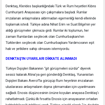
Denktaş, Klerides başkanlığındaki Türk ve Rum heyetleri Kıbrıs
Cumhuriyeti Anayasası için çalışmalara başladı. Rumlar
imzalanan anlaşmalara aldırmadan egemenliği kendi ellerinde
toplamak istedi. Türkiye adına Nihat Erim ve Suat Bilge’nin yer
aldığı görüşmeler çıkmaza girdi. Rumlar iki toplumun, her
zaman Rumlardan seçilecek olan Cumhurbaşkanı’nın
Türklerden seçilecek olan Cumhurbaşkanı Yardımcısının eşit
hak ve yetkilere sahip olmasını istemiyordu.
DENKTAŞ’IN UYARILARI DİKKATE ALINMADI
Türkiye Dışişleri Bakanının “git görüşmeleri sürdür” diyerek
sessiz kalarak Atina’ya geri gönderdiği Denktaş, Yunanistan
Dışişleri Bakanı Averof’la görüşüp Rum heyetinin imzalanan
uluslararası anlaşmaların dışına çıkmamaları için uyarılmasını
sağladı. Enosis düşüncesinin önüne koyulan anayasa Denktaş’ı
rahatlatmadı. Çünkü ilk fırsatta Enosis için anayasanın ortadan
kaldırılabileceği tehlikesi vardı. Türkiye sürekli olarak “üç devletin