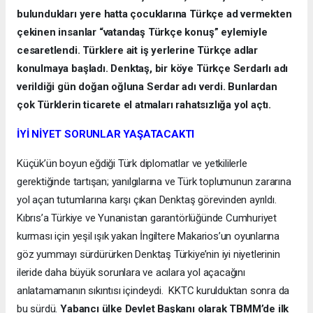
bulundukları yere hatta çocuklarına Türkçe ad vermekten
çekinen insanlar “vatandaş Türkçe konuş” eylemiyle
cesaretlendi. Türklere ait iş yerlerine Türkçe adlar
konulmaya başladı. Denktaş, bir köye Türkçe Serdarlı adı
verildiği gün doğan oğluna Serdar adı verdi. Bunlardan
çok Türklerin ticarete el atmaları rahatsızlığa yol açtı.
İYİ NİYET SORUNLAR YAŞATACAKTI
Küçük’ün boyun eğdiği Türk diplomatlar ve yetkililerle
gerektiğinde tartışan; yanılgılarına ve Türk toplumunun zararına
yol açan tutumlarına karşı çıkan Denktaş görevinden ayrıldı.
Kıbrıs’a Türkiye ve Yunanistan garantörlüğünde Cumhuriyet
kurması için yeşil ışık yakan İngiltere Makarios’un oyunlarına
göz yummayı sürdürürken Denktaş Türkiye’nin iyi niyetlerinin
ileride daha büyük sorunlara ve acılara yol açacağını
anlatamamanın sıkıntısı içindeydi. KKTC kurulduktan sonra da
bu sürdü.
Yabancı ülke Devlet Başkanı olarak TBMM’de ilk