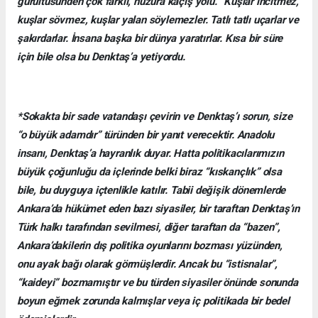
gürültüsünden çok farklı, huzura kaçış yolu. “Kuşlar incitmez,
kuşlar sövmez, kuşlar yalan söylemezler. Tatlı tatlı uçarlar ve
şakırdarlar. İnsana başka bir dünya yaratırlar. Kısa bir süre
için bile olsa bu Denktaş’a yetiyordu.
*Sokakta bir sade vatandaşı çevirin ve Denktaş’ı sorun, size
“o büyük adamdır” türünden bir yanıt verecektir. Anadolu
insanı, Denktaş’a hayranlık duyar. Hatta politikacılarımızın
büyük çoğunluğu da içlerinde belki biraz “kıskançlık” olsa
bile, bu duyguya içtenlikle katılır. Tabii değişik dönemlerde
Ankara’da hükümet eden bazı siyasiler, bir taraftan Denktaş’ın
Türk halkı tarafından sevilmesi, diğer taraftan da “bazen”,
Ankara’dakilerin dış politika oyunlarını bozması yüzünden,
onu ayak bağı olarak görmüşlerdir. Ancak bu “istisnalar”,
“kaideyi” bozmamıştır ve bu türden siyasiler önünde sonunda
boyun eğmek zorunda kalmışlar veya iç politikada bir bedel