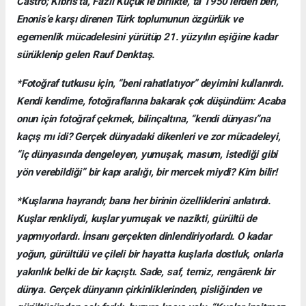
Castro; Kıbrıs’ta, Fazıl Küçük’le birlikte, ta 1950’lerden beri,
Enonis’e karşı direnen Türk toplumunun özgürlük ve
egemenlik mücadelesini yürütüp 21. yüzyılın eşiğine kadar
sürüklenip gelen Rauf Denktaş.
*Fotoğraf tutkusu için, “beni rahatlatıyor” deyimini kullanırdı.
Kendi kendime, fotoğraflarına bakarak çok düşündüm: Acaba
onun için fotoğraf çekmek, bilinçaltına, “kendi dünyası”na
kaçış mı idi? Gerçek dünyadaki dikenleri ve zor mücadeleyi,
“iç dünyasında dengeleyen, yumuşak, masum, istediği gibi
yön verebildiği” bir kapı aralığı, bir mercek miydi? Kim bilir!
*Kuşlarına hayrandı; bana her birinin özelliklerini anlatırdı.
Kuşlar renkliydi, kuşlar yumuşak ve nazikti, gürültü de
yapmıyorlardı. İnsanı gerçekten dinlendiriyorlardı. O kadar
yoğun, gürültülü ve çileli bir hayatta kuşlarla dostluk, onlarla
yakınlık belki de bir kaçıştı. Sade, saf, temiz, rengârenk bir
dünya. Gerçek dünyanın çirkinliklerinden, pisliğinden ve