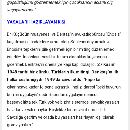
güçsüzlüğünü göstermemek için çocuklarının acısını hiç
yaşayamamış."
YASALARI HAZIRLAYAN KİŞİ
Dr. Küçük’ün muayenesi ve Dentaş’ın avukatlık bürosu “Enosis”
kuşatması altındakilere umut oldu. Seslerini duyurmak ve
Enosis’e tepkilerini dile getirmek için bir miting düzenlemek
istediler. İnsanların nasıl bir tutum alacakları kuşkusunu
gidermek Denktaş’ın önerisiyle kapı kapı dolaşıldı.
27 Kasım
1948 tarihi bir gündü. Türklerin ilk mitingi, Denktaş’ın ilk
halka seslenişiydi. 1949’da savcı oldu:
“Raporları
çıkarıncaya kadar iki sene uğraştık. İngiliz idaresi “peki buyurun
bunları uygulayın” dedi. Raporları uygulayın denince,
başsavcılıkta tek Türk yok ve bizim sistemde, savcılık yasaları
hazırlar ve vali onaylar. Böylelikle bir mevkii ihdas edildi.
Savcılığa geçtim ve orada bu yasaları hazırlayan kişi olarak
görev yaptım.”