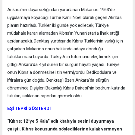
Ankara’nın duyarsızlığından yararlanan Makarios 1963’de
uygulamaya koyacağı Tarihe Kanlı Noel olarak geçen Akritas
planını hazırladı. Türkler iki günde yok edilecek, Türkiye
müdahale kararı alamadan Kıbrıs’ın Yunanistan’a ilhak ettiği
açıklanacaktı. Denktaş yurtdışında Kıbrıs Türklerinin varlığı için
çalışırken Makarios onun hakkında adaya döndüğü
tutuklanması buyurdu. Türkiye’nin tutumunu eleştirmek için
gittiği Ankara’da 4 yıl süren bir sürgün hayatı yaşadı. Türkiye
onun Kıbrıs’a dönmesine izin vermiyordu. Dedikodulara ve
iftiralara gün doğdu. Denktaş’ı üzen Ankara’da sürgün
döneminde Dışişleri Bakanlığı Kıbrıs Dairesi’nin bodrum katında
tutulan, saklanan raporları görmek oldu.
EŞİ TEPKİ GÖSTERDİ
“Kıbrıs: 12’ye 5 Kala” adlı kitabıyla sesini duyurmaya
çalıştı. Kıbrıs konusunda söylediklerine kulak vermeyen