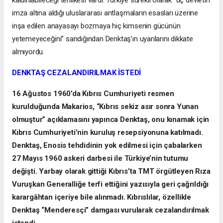
imza altına aldığı uluslararası antlaşmaların esasları üzerine
inşa edilen anayasayı bozmaya hiç kimsenin gücünün
yetemeyeceğini” sandığından Denktaş’ın uyarılarını dikkate
almıyordu.
DENKTAŞ CEZALANDIRILMAK İSTEDİ
16 Ağustos 1960’da Kıbrıs Cumhuriyeti resmen
kurulduğunda Makarios, “Kıbrıs sekiz asır sonra Yunan
olmuştur” açıklamasını yapınca Denktaş, onu kınamak için
Kıbrıs Cumhuriyeti’nin kuruluş resepsiyonuna katılmadı.
Denktaş, Enosis tehdidinin yok edilmesi için çabalarken
27 Mayıs 1960 askeri darbesi ile Türkiye’nin tutumu
değişti. Yarbay olarak gittiği Kıbrıs’ta TMT örgütleyen Rıza
Vuruşkan Generalliğe terfi ettiğini yazısıyla geri çağrıldığı
karargâhtan içeriye bile alınmadı. Kıbrıslılar, özellikle
Denktaş “Menderesçi” damgası vurularak cezalandırılmak
istendi.