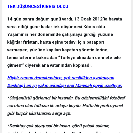
TEK DÜŞÜNCESİ KIBRIS OLDU
14 gün sonra doğum günü vardı. 13 Ocak 2012’ta hayata
veda ettiği güne kadar tek düşüncesi Kıbrıs oldu.
Yaşamının her döneminde çatışmaya girdiği yüzüne
kâğıtlar fırlatan, hasta eşine tedavi için pasaport
vermeyen, yüzüne kapıları kapatan yöneticilerine,
temsilcilerine bakmadan “Türkiye olmadan cennete bile
gitmem” diyerek ana vatanından kopmadı.
Hiçbir zaman demokrasiden, çok seslilikten ayrılmayan
Denktaş’ı en iyi yakın arkadaşı Erol Manisalı şöyle özetliyor:
*Olağanüstü gözlemci bir insandır. Bu gözlemciliğini fotoğraf
sanatına olan tutkusu ile ortaya koydu. Hatta bir profesyonel
gibi birçok uluslararası sergi açtı.
*Denktaş çok duygusal bir insan, gözü çabuk sulanır,