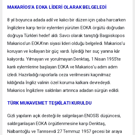
MAKARİOS’A EOKA LİDERİ OLARAK BELGELEDİ
8 yıl boyunca adada adil ve kalıcı bir düzen için çaba harcarken
İngilizlere karşı terör eylemleri yürüten EOKA örgütü doğrudan
doğruya Türkleri hedef aldı. Savcı olarak tanıştığı Başpiskopos
Makarios’un EOKA’nın siyasi lideri olduğu belgeledi. Makarios’u
koruyan ve kollayan bir güç vardı. İşlediği her suç yanına kâr
kalıyordu. Yılmayan ve yorulmayan Denktaş, 1 Nisan 1955’te
kanlı eylemlerine başlayan EOKA ve Makarios’u adım adım
izledi. Hazırladığı raporlarla ceza verilmesini kaçınılmaz
kıldığında İngiliz valinin özel koruma kalkanı devredeydi.
Makarios İngilizlere saldırıları artırınca adadan sürgün edildi.
TÜRK MUKAVEMET TEŞKİLATI KURULDU
Gizli yapıların açık desteği ile salgınlaşan ENOSİS düşüncesi,
saldırganlaşan EOKA örgütlenmesine karşı Denktaş,
Nalbantoğlu ve Tanrısevdi 27 Temmuz 1957 gecesi bir araya