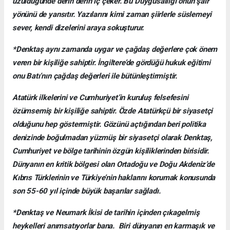
üzüldüğünde derin derin iç çeker. Bu Duygusallığı onun şair
yönünü de yansıtır. Yazılarını kimi zaman şiirlerle süslemeyi
sever, kendi dizelerini araya sokuşturur.
*Denktaş aynı zamanda uygar ve çağdaş değerlere çok önem
veren bir kişiliğe sahiptir. İngiltere’de gördüğü hukuk eğitimi
onu Batı’nın çağdaş değerleri ile bütünleştirmiştir.
Atatürk ilkelerini ve Cumhuriyet’in kuruluş felsefesini
özümsemiş bir kişiliğe sahiptir. Özde Atatürkçü bir siyasetçi
olduğunu hep göstermiştir. Gözünü açtığından beri politika
denizinde boğulmadan yüzmüş bir siyasetçi olarak Denktaş,
Cumhuriyet ve bölge tarihinin özgün kişiliklerinden birisidir.
Dünyanın en kritik bölgesi olan Ortadoğu ve Doğu Akdeniz’de
Kıbrıs Türklerinin ve Türkiye’nin haklarını korumak konusunda
son 55-60 yıl içinde büyük başarılar sağladı.
*Denktaş ve Neumark İkisi de tarihin içinden çıkagelmiş
heykelleri anımsatıyorlar bana. Biri dünyanın en karmaşık ve