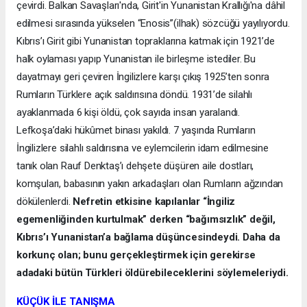
çevirdi. Balkan Savaşları'nda, Girit'in Yunanistan Krallığı'na dâhil
edilmesi sırasında yükselen “Enosis”(ilhak) sözcüğü yayılıyordu.
Kıbrıs’ı Girit gibi Yunanistan topraklarına katmak için 1921’de
halk oylaması yapıp Yunanistan ile birleşme istediler. Bu
dayatmayı geri çeviren İngilizlere karşı çıkış 1925’ten sonra
Rumların Türklere açık saldırısına döndü. 1931’de silahlı
ayaklanmada 6 kişi öldü, çok sayıda insan yaralandı.
Lefkoşa’daki hükûmet binası yakıldı. 7 yaşında Rumların
İngilizlere silahlı saldırısına ve eylemcilerin idam edilmesine
tanık olan Rauf Denktaş’ı dehşete düşüren aile dostları,
komşuları, babasının yakın arkadaşları olan Rumların ağzından
dökülenlerdi.
Nefretin etkisine kapılanlar “İngiliz
egemenliğinden kurtulmak” derken “bağımsızlık” değil,
Kıbrıs’ı Yunanistan’a bağlama düşüncesindeydi. Daha da
korkunç olan; bunu gerçekleştirmek için gerekirse
adadaki bütün Türkleri öldürebileceklerini söylemeleriydi.
KÜÇÜK İLE TANIŞMA