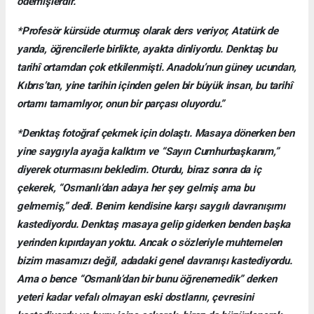
ödemişlerdir.
*Profesör kürsüde oturmuş olarak ders veriyor, Atatürk de
yanda, öğrencilerle birlikte, ayakta dinliyordu. Denktaş bu
tarihî ortamdan çok etkilenmişti. Anadolu’nun güney ucundan,
Kıbrıs’tan, yine tarihin içinden gelen bir büyük insan, bu tarihî
ortamı tamamlıyor, onun bir parçası oluyordu.”
*Denktaş fotoğraf çekmek için dolaştı. Masaya dönerken ben
yine saygıyla ayağa kalktım ve “Sayın Cumhurbaşkanım,”
diyerek oturmasını bekledim. Oturdu, biraz sonra da iç
çekerek, “Osmanlı’dan adaya her şey gelmiş ama bu
gelmemiş,” dedi. Benim kendisine karşı saygılı davranışımı
kastediyordu. Denktaş masaya gelip giderken benden başka
yerinden kıpırdayan yoktu. Ancak o sözleriyle muhtemelen
bizim masamızı değil, adadaki genel davranışı kastediyordu.
Ama o bence “Osmanlı’dan bir bunu öğrenemedik” derken
yeteri kadar vefalı olmayan eski dostlarını, çevresini