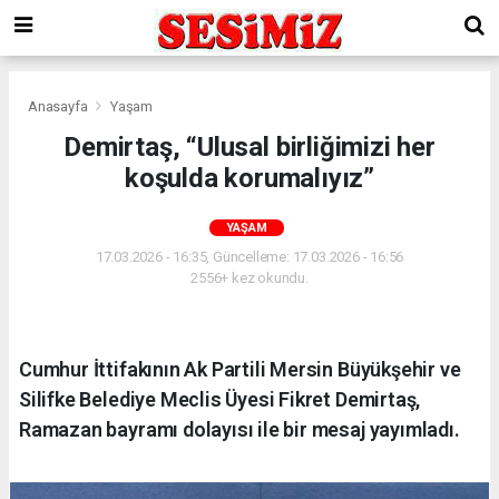
Anasayfa
Yaşam
Demirtaş, “Ulusal birliğimizi her
koşulda korumalıyız”
YAŞAM
17.03.2026 - 16:35, Güncelleme: 17.03.2026 - 16:56
2556+ kez okundu.
Cumhur İttifakının Ak Partili Mersin Büyükşehir ve
Silifke Belediye Meclis Üyesi Fikret Demirtaş,
Ramazan bayramı dolayısı ile bir mesaj yayımladı.