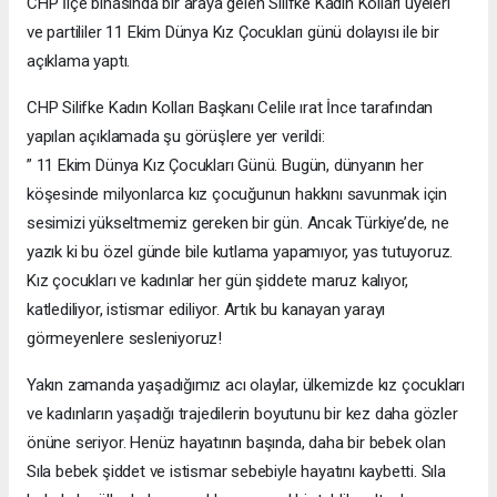
CHP İlçe binasında bir araya gelen Silifke Kadın Kolları üyeleri
ve partililer 11 Ekim Dünya Kız Çocukları günü dolayısı ile bir
açıklama yaptı.
CHP Silifke Kadın Kolları Başkanı Celile ırat İnce tarafından
yapılan açıklamada şu görüşlere yer verildi:
” 11 Ekim Dünya Kız Çocukları Günü. Bugün, dünyanın her
köşesinde milyonlarca kız çocuğunun hakkını savunmak için
sesimizi yükseltmemiz gereken bir gün. Ancak Türkiye’de, ne
yazık ki bu özel günde bile kutlama yapamıyor, yas tutuyoruz.
Kız çocukları ve kadınlar her gün şiddete maruz kalıyor,
katlediliyor, istismar ediliyor. Artık bu kanayan yarayı
görmeyenlere sesleniyoruz!
Yakın zamanda yaşadığımız acı olaylar, ülkemizde kız çocukları
ve kadınların yaşadığı trajedilerin boyutunu bir kez daha gözler
önüne seriyor. Henüz hayatının başında, daha bir bebek olan
Sıla bebek şiddet ve istismar sebebiyle hayatını kaybetti. Sıla