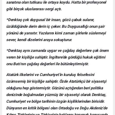
sanatına olan tutkusu ile ortaya koydu. Hatta bir profesyonel
gibi birçok uluslararası sergi açtı.
*Denktaş çok duygusal bir insan, gözü çabuk sulanır,
üzüldüğünde derin derin iç çeker. Bu Duygusallığı onun şair
yönünü de yansıtır. Yazılarını kimi zaman şiirlerle süslemeyi
sever, kendi dizelerini araya sokuşturur.
*Denktaş aynı zamanda uygar ve çağdaş değerlere çok önem
veren bir kişiliğe sahiptir. İngiltere’de gördüğü hukuk eğitimi
onu Batı’nın çağdaş değerleri ile bütünleştirmiştir.
Atatürk ilkelerini ve Cumhuriyet’in kuruluş felsefesini
özümsemiş bir kişiliğe sahiptir. Özde Atatürkçü bir siyasetçi
olduğunu hep göstermiştir. Gözünü açtığından beri politika
denizinde boğulmadan yüzmüş bir siyasetçi olarak Denktaş,
Cumhuriyet ve bölge tarihinin özgün kişiliklerinden birisidir.
Dünyanın en kritik bölgesi olan Ortadoğu ve Doğu Akdeniz’de
Kıbrıs Türklerinin ve Türkiye’nin haklarını korumak konusunda