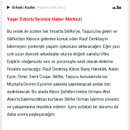
Erkek
|
Kadın
(Haberi Sesli Oku)
Yaşar Öztürk/Sesimiz Haber Merkezi
Bu vesile ile sizlere her fırsatta Silifke’ye, Taşucu’na gelen ve
Silifke’den Kıbrıs’a gidenleri konuk eden Rauf Denktaş’ın
bilinmeyen yönleriyle yaşam öyküsünü aktaracağım. Eğer yazı
çok uzun diyecek arkadaşlar olursa değerli sanatçı Utku
Erişik’in olağanüstü ses ve yorumuyla sesli olarak dinleme
fırsatını sunacağız. Rauf Denktaş, Kıbrıs Barış Harekâtı, Aslan
Eyce, Ömer Sami Coşar, Silifke, Taşucu konularında ise
Mustafa Devrim Eyce’nin yakında yayınlanacak anıları bizi
aydınlatacak. Bu arada Kıbrıs Şehitleri Hatıra Ormanı Anıt
Alanı’nı bakımsızlıktan kurtaran Silifke Orman İşletme yönetici
ve çalışanlarına teşekkür ederim. İçimi sızlatan bir durumu da
daha sonra paylaşacağım.