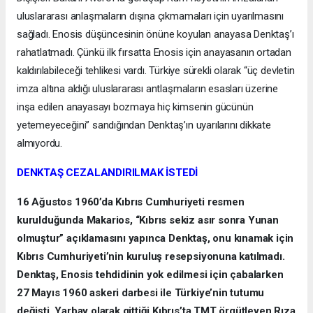
uluslararası anlaşmaların dışına çıkmamaları için uyarılmasını
sağladı. Enosis düşüncesinin önüne koyulan anayasa Denktaş’ı
rahatlatmadı. Çünkü ilk fırsatta Enosis için anayasanın ortadan
kaldırılabileceği tehlikesi vardı. Türkiye sürekli olarak “üç devletin
imza altına aldığı uluslararası antlaşmaların esasları üzerine
inşa edilen anayasayı bozmaya hiç kimsenin gücünün
yetemeyeceğini” sandığından Denktaş’ın uyarılarını dikkate
almıyordu.
DENKTAŞ CEZALANDIRILMAK İSTEDİ
16 Ağustos 1960’da Kıbrıs Cumhuriyeti resmen
kurulduğunda Makarios, “Kıbrıs sekiz asır sonra Yunan
olmuştur” açıklamasını yapınca Denktaş, onu kınamak için
Kıbrıs Cumhuriyeti’nin kuruluş resepsiyonuna katılmadı.
Denktaş, Enosis tehdidinin yok edilmesi için çabalarken
27 Mayıs 1960 askeri darbesi ile Türkiye’nin tutumu
değişti. Yarbay olarak gittiği Kıbrıs’ta TMT örgütleyen Rıza