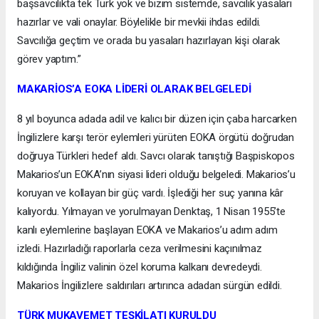
başsavcılıkta tek Türk yok ve bizim sistemde, savcılık yasaları
hazırlar ve vali onaylar. Böylelikle bir mevkii ihdas edildi.
Savcılığa geçtim ve orada bu yasaları hazırlayan kişi olarak
görev yaptım.”
MAKARİOS’A EOKA LİDERİ OLARAK BELGELEDİ
8 yıl boyunca adada adil ve kalıcı bir düzen için çaba harcarken
İngilizlere karşı terör eylemleri yürüten EOKA örgütü doğrudan
doğruya Türkleri hedef aldı. Savcı olarak tanıştığı Başpiskopos
Makarios’un EOKA’nın siyasi lideri olduğu belgeledi. Makarios’u
koruyan ve kollayan bir güç vardı. İşlediği her suç yanına kâr
kalıyordu. Yılmayan ve yorulmayan Denktaş, 1 Nisan 1955’te
kanlı eylemlerine başlayan EOKA ve Makarios’u adım adım
izledi. Hazırladığı raporlarla ceza verilmesini kaçınılmaz
kıldığında İngiliz valinin özel koruma kalkanı devredeydi.
Makarios İngilizlere saldırıları artırınca adadan sürgün edildi.
TÜRK MUKAVEMET TEŞKİLATI KURULDU