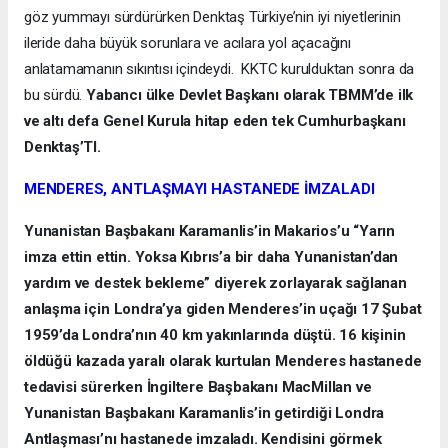
göz yummayı sürdürürken Denktaş Türkiye’nin iyi niyetlerinin
ileride daha büyük sorunlara ve acılara yol açacağını
anlatamamanın sıkıntısı içindeydi. KKTC kurulduktan sonra da
bu sürdü.
Yabancı ülke Devlet Başkanı olarak TBMM’de ilk
ve altı defa Genel Kurula hitap eden tek Cumhurbaşkanı
Denktaş’TI.
MENDERES, ANTLAŞMAYI HASTANEDE İMZALADI
Yunanistan Başbakanı Karamanlis’in Makarios’u “Yarın
imza ettin ettin. Yoksa Kıbrıs’a bir daha Yunanistan’dan
yardım ve destek bekleme” diyerek zorlayarak sağlanan
anlaşma için Londra’ya giden Menderes’in uçağı 17 Şubat
1959’da Londra’nın 40 km yakınlarında düştü. 16 kişinin
öldüğü kazada yaralı olarak kurtulan Menderes hastanede
tedavisi sürerken İngiltere Başbakanı MacMillan ve
Yunanistan Başbakanı Karamanlis’in getirdiği Londra
Antlaşması’nı hastanede imzaladı. Kendisini görmek