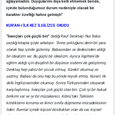
ağlayamadım. Duygularımı dışa belli etmemek bende,
içinde bulunduğumuz durum nedeniyle olacak bir
karakter özelliği haline gelmişti”
KUR’AN-I İLK KEZ İLGİLİZCE OKUDU
“İnançları çok güçlü biri”
dediği Rauf Denktaş’ı Nur Batur
yazdığı kitapta şöyle anlatıyor:
“Anne yokluğunu derin bir yara
olarak hep içinde gizlemiş. Babasından ve dedesinden aldığı
bir idealizm var. Bu güçlü bir idealizm. Ayrıca İngiltere'de
eğitim aldığı için disiplinli bir düşünce sistemi de geliştirmiş.
Denktaş hep yalnız bir çocuk olmuş. Sürekli okumuş ve
yazmış. Babası da onu hep bu yönde teşvik etmiş. Kuran'ı ilk
defa İngilizcesinden okumuş. Sonra Türkçesinden okuyarak
karşılaştırmış. İnançları çok güçlü olan biri. Çok iyi bir hukuk
birikimi var ve iyi bir müzakereci. Kıbrıs'taki Türklerin
kimliklerini koruma ve ikinci sınıfa düşmeme mücadelesinin
lideri. Rumlar içinde kişisel dostlukları olan da var, kişisel