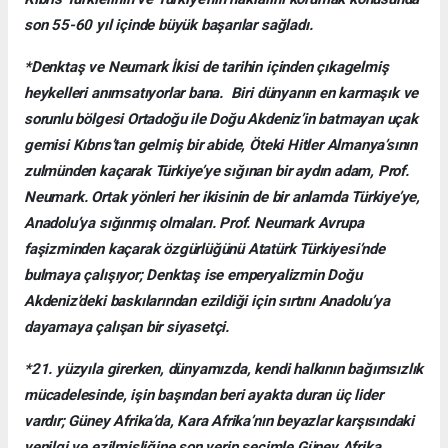
son 55-60 yıl içinde büyük başarılar sağladı.
*Denktaş ve Neumark İkisi de tarihin içinden çıkagelmiş
heykelleri anımsatıyorlar bana. Biri dünyanın en karmaşık ve
sorunlu bölgesi Ortadoğu ile Doğu Akdeniz’in batmayan uçak
gemisi Kıbrıs’tan gelmiş bir abide, Öteki Hitler Almanya’sının
zulmünden kaçarak Türkiye’ye sığınan bir aydın adam, Prof.
Neumark. Ortak yönleri her ikisinin de bir anlamda Türkiye’ye,
Anadolu’ya sığınmış olmaları. Prof. Neumark Avrupa
faşizminden kaçarak özgürlüğünü Atatürk Türkiyesi’nde
bulmaya çalışıyor; Denktaş ise emperyalizmin Doğu
Akdeniz’deki baskılarından ezildiği için sırtını Anadolu’ya
dayamaya çalışan bir siyasetçi.
*21. yüzyıla girerken, dünyamızda, kendi halkının bağımsızlık
mücadelesinde, işin başından beri ayakta duran üç lider
vardır; Güney Afrika’da, Kara Afrika’nın beyazlar karşısındaki
yenilgi ve ezilmişliğine son verip seçimle Güney Afrika