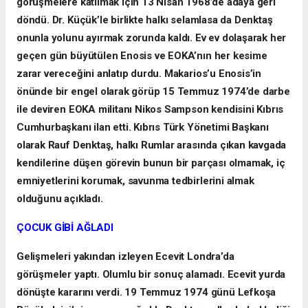
görüşmelere katılmak için 13 Nisan 1968’de adaya geri
döndü. Dr. Küçük’le birlikte halkı selamlasa da Denktaş
onunla yolunu ayırmak zorunda kaldı. Ev ev dolaşarak her
geçen gün büyütülen Enosis ve EOKA’nın her kesime
zarar vereceğini anlatıp durdu. Makarios’u Enosis’in
önünde bir engel olarak görüp 15 Temmuz 1974’de darbe
ile deviren EOKA militanı Nikos Sampson kendisini Kıbrıs
Cumhurbaşkanı ilan etti. Kıbrıs Türk Yönetimi Başkanı
olarak Rauf Denktaş, halkı Rumlar arasında çıkan kavgada
kendilerine düşen görevin bunun bir parçası olmamak, iç
emniyetlerini korumak, savunma tedbirlerini almak
olduğunu açıkladı.
ÇOCUK GİBİ AĞLADI
Gelişmeleri yakından izleyen Ecevit Londra’da
görüşmeler yaptı. Olumlu bir sonuç alamadı. Ecevit yurda
dönüşte kararını verdi. 19 Temmuz 1974 günü Lefkoşa