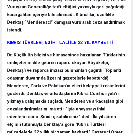
Vuruşkan Generalliğe terfi ettiğini yazısıyla geri çağrıldığı
karargâhtan içeriye bile alınmadı. Kıbrıslılar, özellikle
Denktaş “Menderesçi” damgası vurularak cezalandırılmak
istendi.
KIBRIS TÜRKLERİ, 60 İHTİLALİ İLE 22 YIL KAYBETTİ
Dr. Küçük’ün bilgisi ve himayesinde hazırlanan Türklerinin
endişelerini dile getiren raporu okuyan Büyükelçi,
Denktaş’ı ve raporda imzası bulunanları çağırdı. Toplantı
odasının duvarında üzerini gazetelerle kapattırdığı
Menderes, Zorlu ve Polatkan’ın elleri kelepçeli resimlerini
gösterdi. Denktaş ve arkadaşlarını Kıbrıs Cumhuriyeti’ni
yıkmaya çalışmakla suçladı, Menderes ve arkadaşları gibi
cezalandırılmalarını ima etti: “İşte anayasayı ihlal
edenlerin sonu. Şimdi çıkabilirsiniz” dedi. İki yıl süren
elçinin tutumuyla Denktaş’a göre “Kıbrıs Türkleri
mücadelede 22 yıllık bir zaman kaybetti.” Gazeteci Ömer