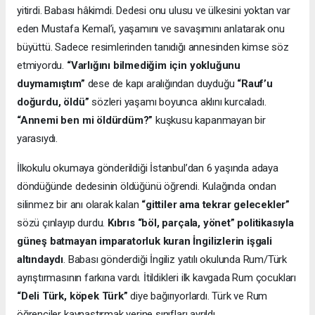
yitirdi. Babası hâkimdi. Dedesi onu ulusu ve ülkesini yoktan var
eden Mustafa Kemal’i, yaşamını ve savaşımını anlatarak onu
büyüttü. Sadece resimlerinden tanıdığı annesinden kimse söz
etmiyordu.
“Varlığını bilmediğim için yokluğunu
duymamıştım”
dese de kapı aralığından duyduğu
“Rauf’u
doğurdu, öldü”
sözleri yaşamı boyunca aklını kurcaladı.
“Annemi ben mi öldürdüm?”
kuşkusu kapanmayan bir
yarasıydı.
İlkokulu okumaya gönderildiği İstanbul’dan 6 yaşında adaya
döndüğünde dedesinin öldüğünü öğrendi. Kulağında ondan
silinmez bir anı olarak kalan
“gittiler ama tekrar gelecekler”
sözü çınlayıp durdu.
Kıbrıs “böl, parçala, yönet” politikasıyla
güneş batmayan imparatorluk kuran İngilizlerin işgali
altındaydı
. Babası gönderdiği İngiliz yatılı okulunda Rum/Türk
ayrıştırmasının farkına vardı. İtildikleri ilk kavgada Rum çocukları
“Deli Türk, köpek Türk”
diye bağırıyorlardı. Türk ve Rum
öğrenciler kaynaştırmak yerine sınıfları ayrıldı.