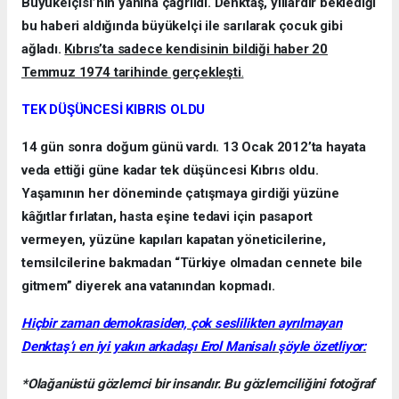
Büyükelçisi’nin yanına çağrıldı. Denktaş, yıllardır beklediği
bu haberi aldığında büyükelçi ile sarılarak çocuk gibi
ağladı.
Kıbrıs’ta sadece kendisinin bildiği haber 20
Temmuz 1974 tarihinde gerçekleşti
.
TEK DÜŞÜNCESİ KIBRIS OLDU
14 gün sonra doğum günü vardı. 13 Ocak 2012’ta hayata
veda ettiği güne kadar tek düşüncesi Kıbrıs oldu.
Yaşamının her döneminde çatışmaya girdiği yüzüne
kâğıtlar fırlatan, hasta eşine tedavi için pasaport
vermeyen, yüzüne kapıları kapatan yöneticilerine,
temsilcilerine bakmadan “Türkiye olmadan cennete bile
gitmem” diyerek ana vatanından kopmadı.
Hiçbir zaman demokrasiden, çok seslilikten ayrılmayan
Denktaş’ı en iyi yakın arkadaşı Erol Manisalı şöyle özetliyor:
*Olağanüstü gözlemci bir insandır. Bu gözlemciliğini fotoğraf