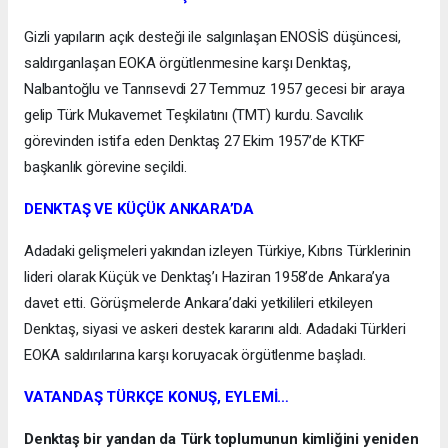
Gizli yapıların açık desteği ile salgınlaşan ENOSİS düşüncesi,
saldırganlaşan EOKA örgütlenmesine karşı Denktaş,
Nalbantoğlu ve Tanrısevdi 27 Temmuz 1957 gecesi bir araya
gelip Türk Mukavemet Teşkilatını (TMT) kurdu. Savcılık
görevinden istifa eden Denktaş 27 Ekim 1957’de KTKF
başkanlık görevine seçildi.
DENKTAŞ VE KÜÇÜK ANKARA’DA
Adadaki gelişmeleri yakından izleyen Türkiye, Kıbrıs Türklerinin
lideri olarak Küçük ve Denktaş’ı Haziran 1958’de Ankara’ya
davet etti. Görüşmelerde Ankara’daki yetkilileri etkileyen
Denktaş, siyasi ve askeri destek kararını aldı. Adadaki Türkleri
EOKA saldırılarına karşı koruyacak örgütlenme başladı.
VATANDAŞ TÜRKÇE KONUŞ, EYLEMİ…
Denktaş bir yandan da Türk toplumunun kimliğini yeniden