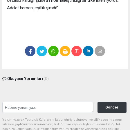
cezasız kaldığı, şiddetin normalleştirildiği bir ülke istemiyoruz.
Adalet hemen, eşitlik şimdi!”
Okuyucu Yorumları
(0)
Gönder
Yorum yazarak Topluluk Kuralları’nı kabul etmiş bulunuyor ve silifkesesimiz.com
sitesine yaptığınız yorumunuzla ilgili doğrudan veya dolaylı tüm sorumluluğu tek
başınıza üstleniyorsunuz. Yazılan tüm yorumlardan site yönetimi hiçbir şekilde