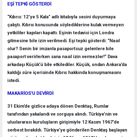
EŞİ TEPKİ GÖSTERDİ
“Kıbrıs: 12’ye 5 Kala” adlı kitabıyla sesini duyurmaya
çalıştı. Kıbrıs konusunda söylediklerine kulak vermeyen
yetkililer kapıları kapattı. Eşinin tedavisi için Londra
gitmesine bile izin verilmedi. Eşi tepki gösterdi: “Nasıl
olur? Senin bir imzanla pasaportsuz gelenlere bile
pasaport verirlerken sana nasıl izin vermezler!” Dava
arkadaşı Küçük’ü bile etkilediler. Küçük, ondan Ankara’da
kaldığı süre içerisinde Kıbrıs hakkında konuşmamasını
istedi.
MAKARİOS’U DEVİRDİ
31 Ekim’de gizlice adaya dönen Denktaş, Rumlar
tarafından yakalandı ve sorguya alındı. Türkiye’nin ve
uluslararası kuruluşların girişimiyle 12 Kasım 1967’de
serbest bırakıldı. Türkiye’ye gönderilen Denktaş başlayan