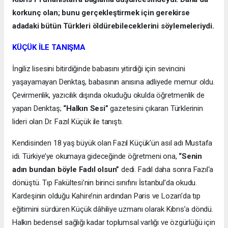
korkunç olan; bunu gerçekleştirmek için gerekirse
adadaki bütün Türkleri öldürebileceklerini söylemeleriydi.
KÜÇÜK İLE TANIŞMA
İngiliz lisesini bitirdiğinde babasını yitirdiği için sevincini
yaşayamayan Denktaş, babasının anısına adliyede memur oldu.
Çevirmenlik, yazıcılık dışında okuduğu okulda öğretmenlik de
yapan Denktaş;
“Halkın Sesi”
gazetesini çıkaran Türklerinin
lideri olan Dr. Fazıl Küçük ile tanıştı.
Kendisinden 18 yaş büyük olan Fazıl Küçük’ün asıl adı Mustafa
idi. Türkiye’ye okumaya gideceğinde öğretmeni ona,
“Senin
adın bundan böyle Fadıl olsun”
dedi. Fadıl daha sonra Fazıl‘a
dönüştü. Tıp Fakültesi’nin birinci sınıfını İstanbul’da okudu.
Kardeşinin olduğu Kahire’nin ardından Paris ve Lozan’da tıp
eğitimini sürdüren Küçük dâhiliye uzmanı olarak Kıbrıs’a döndü.
Halkın bedensel sağlığı kadar toplumsal varlığı ve özgürlüğü için