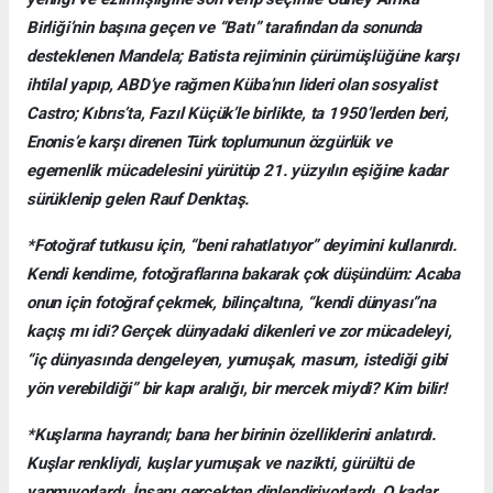
Birliği’nin başına geçen ve “Batı” tarafından da sonunda
desteklenen Mandela; Batista rejiminin çürümüşlüğüne karşı
ihtilal yapıp, ABD’ye rağmen Küba’nın lideri olan sosyalist
Castro; Kıbrıs’ta, Fazıl Küçük’le birlikte, ta 1950’lerden beri,
Enonis’e karşı direnen Türk toplumunun özgürlük ve
egemenlik mücadelesini yürütüp 21. yüzyılın eşiğine kadar
sürüklenip gelen Rauf Denktaş.
*Fotoğraf tutkusu için, “beni rahatlatıyor” deyimini kullanırdı.
Kendi kendime, fotoğraflarına bakarak çok düşündüm: Acaba
onun için fotoğraf çekmek, bilinçaltına, “kendi dünyası”na
kaçış mı idi? Gerçek dünyadaki dikenleri ve zor mücadeleyi,
“iç dünyasında dengeleyen, yumuşak, masum, istediği gibi
yön verebildiği” bir kapı aralığı, bir mercek miydi? Kim bilir!
*Kuşlarına hayrandı; bana her birinin özelliklerini anlatırdı.
Kuşlar renkliydi, kuşlar yumuşak ve nazikti, gürültü de
yapmıyorlardı. İnsanı gerçekten dinlendiriyorlardı. O kadar