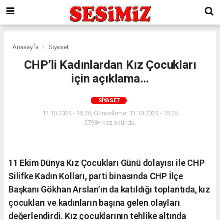
Anasayfa
Siyaset
CHP’li Kadınlardan Kız Çocukları
için açıklama…
SIYASET
11.10.2024 - 15:26, Güncelleme: 11.10.2024 - 15:26
5798+ kez okundu.
11 Ekim Dünya Kız Çocukları Günü dolayısı ile CHP
Silifke Kadın Kolları, parti binasında CHP İlçe
Başkanı Gökhan Arslan’ın da katıldığı toplantıda, kız
çocukları ve kadınların başına gelen olayları
değerlendirdi. Kız çocuklarının tehlike altında