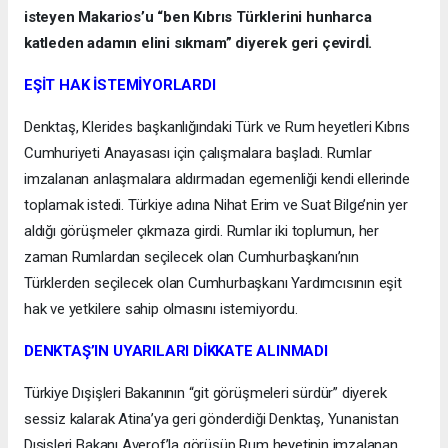
isteyen Makarios’u “ben Kıbrıs Türklerini hunharca
katleden adamın elini sıkmam” diyerek geri çevirdİ.
EŞİT HAK İSTEMİYORLARDI
Denktaş, Klerides başkanlığındaki Türk ve Rum heyetleri Kıbrıs
Cumhuriyeti Anayasası için çalışmalara başladı. Rumlar
imzalanan anlaşmalara aldırmadan egemenliği kendi ellerinde
toplamak istedi. Türkiye adına Nihat Erim ve Suat Bilge’nin yer
aldığı görüşmeler çıkmaza girdi. Rumlar iki toplumun, her
zaman Rumlardan seçilecek olan Cumhurbaşkanı’nın
Türklerden seçilecek olan Cumhurbaşkanı Yardımcısının eşit
hak ve yetkilere sahip olmasını istemiyordu.
DENKTAŞ’IN UYARILARI DİKKATE ALINMADI
Türkiye Dışişleri Bakanının “git görüşmeleri sürdür” diyerek
sessiz kalarak Atina’ya geri gönderdiği Denktaş, Yunanistan
Dışişleri Bakanı Averof’la görüşüp Rum heyetinin imzalanan