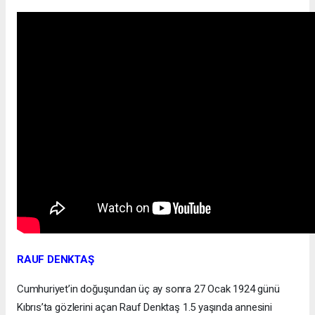
RAUF DENKTAŞ
Cumhuriyet’in doğuşundan üç ay sonra 27 Ocak 1924 günü
Kıbrıs’ta gözlerini açan Rauf Denktaş 1.5 yaşında annesini