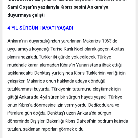
Sami Coşar’ın yazılarıyla Kıbrıs sesini Ankara’ya
duyurmaya çalıştı
.
4 YIL SÜRGÜN HAYATI YAŞADI
Ankara’nın duyarsızlığından yararlanan Makarios 1963’de
uygulamaya koyacağı Tarihe Kanlı Noel olarak geçen Akritas
planını hazırladı. Türkler iki günde yok edilecek, Türkiye
müdahale kararı alamadan Kıbrıs’ın Yunanistan’a ilhak ettiği
açıklanacaktı. Denktaş yurtdışında Kıbrıs Türklerinin varlığı için
çalışırken Makarios onun hakkında adaya döndüğü
tutuklanması buyurdu. Türkiye’nin tutumunu eleştirmek için
gittiği Ankara’da 4 yıl süren bir sürgün hayatı yaşadı. Türkiye
onun Kıbrıs’a dönmesine izin vermiyordu. Dedikodulara ve
iftiralara gün doğdu. Denktaş’ı üzen Ankara’da sürgün
döneminde Dışişleri Bakanlığı Kıbrıs Dairesi’nin bodrum katında
tutulan, saklanan raporları görmek oldu.