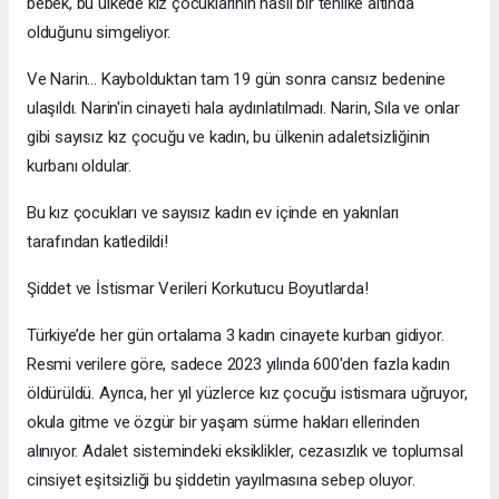
bebek, bu ülkede kız çocuklarının nasıl bir tehlike altında
olduğunu simgeliyor.
Ve Narin... Kaybolduktan tam 19 gün sonra cansız bedenine
ulaşıldı. Narin'in cinayeti hala aydınlatılmadı. Narin, Sıla ve onlar
gibi sayısız kız çocuğu ve kadın, bu ülkenin adaletsizliğinin
kurbanı oldular.
Bu kız çocukları ve sayısız kadın ev içinde en yakınları
tarafından katledildi!
Şiddet ve İstismar Verileri Korkutucu Boyutlarda!
Türkiye’de her gün ortalama 3 kadın cinayete kurban gidiyor.
Resmi verilere göre, sadece 2023 yılında 600'den fazla kadın
öldürüldü. Ayrıca, her yıl yüzlerce kız çocuğu istismara uğruyor,
okula gitme ve özgür bir yaşam sürme hakları ellerinden
alınıyor. Adalet sistemindeki eksiklikler, cezasızlık ve toplumsal
cinsiyet eşitsizliği bu şiddetin yayılmasına sebep oluyor.