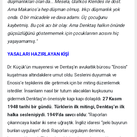
düşmanlıkları olan da... Mesela, Glafkos Klerides ile dost.
Ama Makarios'a hep düşman olmuş. Irkçı düşmanlık yok
onda. O bir mücadele ve dava adamı. Üç çocuğunu
kaybetmiş. Bu çok acı bir olay. Ama Denktaş halkın önünde
güçsüzlüğünü göstermemek için çocuklarının acısını hiç
yaşayamamış."
YASALARI HAZIRLAYAN KİŞİ
Dr. Küçük’ün muayenesi ve Dentaş’ın avukatlık bürosu “Enosis”
kuşatması altındakilere umut oldu. Seslerini duyurmak ve
Enosis’e tepkilerini dile getirmek için bir miting düzenlemek
istediler. İnsanların nasıl bir tutum alacakları kuşkusunu
gidermek Denktaş’ın önerisiyle kapı kapı dolaşıldı.
27 Kasım
1948 tarihi bir gündü. Türklerin ilk mitingi, Denktaş’ın ilk
halka seslenişiydi. 1949’da savcı oldu:
“Raporları
çıkarıncaya kadar iki sene uğraştık. İngiliz idaresi “peki buyurun
bunları uygulayın” dedi. Raporları uygulayın denince,