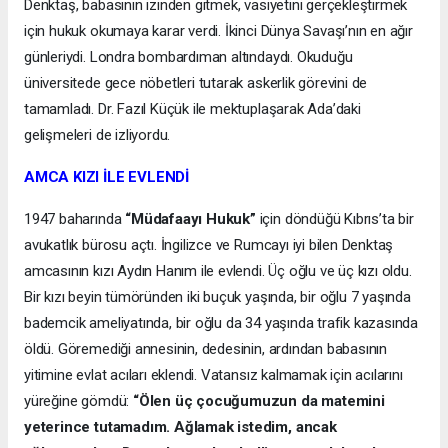
Denktaş, babasının izinden gitmek, vasiyetini gerçekleştirmek
için hukuk okumaya karar verdi. İkinci Dünya Savaşı’nın en ağır
günleriydi. Londra bombardıman altındaydı. Okuduğu
üniversitede gece nöbetleri tutarak askerlik görevini de
tamamladı. Dr. Fazıl Küçük ile mektuplaşarak Ada’daki
gelişmeleri de izliyordu.
AMCA KIZI İLE EVLENDİ
1947 baharında
“Müdafaayı Hukuk”
için döndüğü Kıbrıs’ta bir
avukatlık bürosu açtı. İngilizce ve Rumcayı iyi bilen Denktaş
amcasının kızı Aydın Hanım ile evlendi. Üç oğlu ve üç kızı oldu.
Bir kızı beyin tümöründen iki buçuk yaşında, bir oğlu 7 yaşında
bademcik ameliyatında, bir oğlu da 34 yaşında trafik kazasında
öldü. Göremediği annesinin, dedesinin, ardından babasının
yitimine evlat acıları eklendi. Vatansız kalmamak için acılarını
yüreğine gömdü:
“Ölen üç çocuğumuzun da matemini
yeterince tutamadım. Ağlamak istedim, ancak