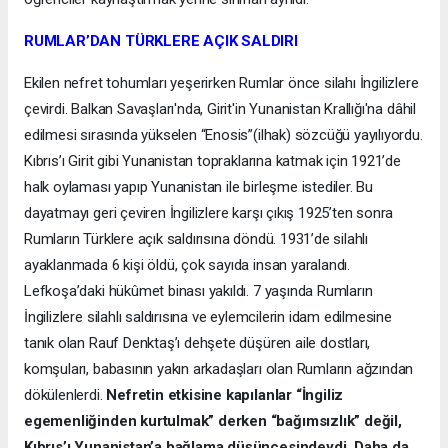
RUMLAR’DAN TÜRKLERE AÇIK SALDIRI
Ekilen nefret tohumları yeşerirken Rumlar önce silahı İngilizlere
çevirdi. Balkan Savaşları'nda, Girit'in Yunanistan Krallığı'na dâhil
edilmesi sırasında yükselen “Enosis”(ilhak) sözcüğü yayılıyordu.
Kıbrıs’ı Girit gibi Yunanistan topraklarına katmak için 1921’de
halk oylaması yapıp Yunanistan ile birleşme istediler. Bu
dayatmayı geri çeviren İngilizlere karşı çıkış 1925’ten sonra
Rumların Türklere açık saldırısına döndü. 1931’de silahlı
ayaklanmada 6 kişi öldü, çok sayıda insan yaralandı.
Lefkoşa’daki hükûmet binası yakıldı. 7 yaşında Rumların
İngilizlere silahlı saldırısına ve eylemcilerin idam edilmesine
tanık olan Rauf Denktaş’ı dehşete düşüren aile dostları,
komşuları, babasının yakın arkadaşları olan Rumların ağzından
dökülenlerdi.
Nefretin etkisine kapılanlar “İngiliz
egemenliğinden kurtulmak” derken “bağımsızlık” değil,
Kıbrıs’ı Yunanistan’a bağlama düşüncesindeydi. Daha da