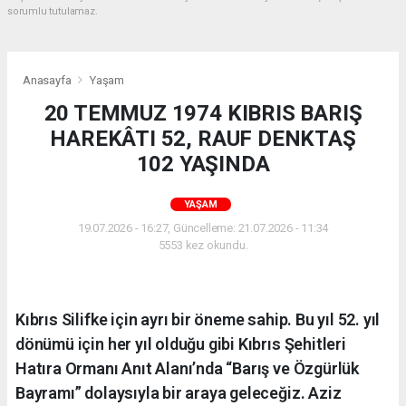
sorumlu tutulamaz.
Anasayfa
Yaşam
20 TEMMUZ 1974 KIBRIS BARIŞ
HAREKÂTI 52, RAUF DENKTAŞ
102 YAŞINDA
YAŞAM
19.07.2026 - 16:27, Güncelleme: 21.07.2026 - 11:34
5553 kez okundu.
Kıbrıs Silifke için ayrı bir öneme sahip. Bu yıl 52. yıl
dönümü için her yıl olduğu gibi Kıbrıs Şehitleri
Hatıra Ormanı Anıt Alanı’nda “Barış ve Özgürlük
Bayramı” dolaysıyla bir araya geleceğiz. Aziz