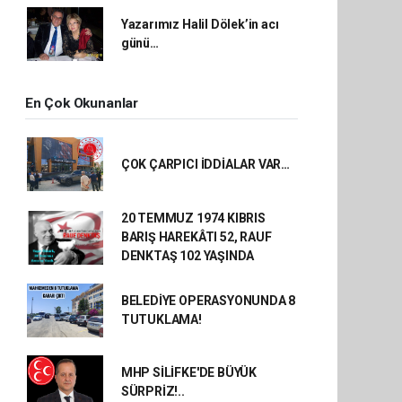
Yazarımız Halil Dölek’in acı
günü…
En Çok Okunanlar
ÇOK ÇARPICI İDDİALAR VAR…
20 TEMMUZ 1974 KIBRIS
BARIŞ HAREKÂTI 52, RAUF
DENKTAŞ 102 YAŞINDA
BELEDİYE OPERASYONUNDA 8
TUTUKLAMA!
MHP SİLİFKE'DE BÜYÜK
SÜRPRİZ!..