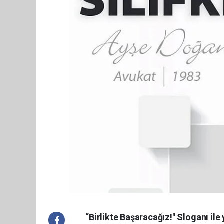
“Birlikte Başaracağız!" Sloganı ile