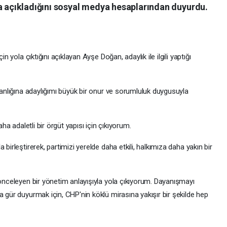
na açıkladığını sosyal medya hesaplarından duyurdu.
in yola çıktığını açıklayan Ayşe Doğan, adaylık ile ilgili yaptığı
şkanlığına adaylığımı büyük bir onur ve sorumluluk duygusuyla
aha adaletli bir örgüt yapısı için çıkıyorum.
birleştirerek, partimizi yerelde daha etkili, halkımıza daha yakın bir
 önceleyen bir yönetim anlayışıyla yola çıkıyorum. Dayanışmayı
a gür duyurmak için, CHP'nin köklü mirasına yakışır bir şekilde hep