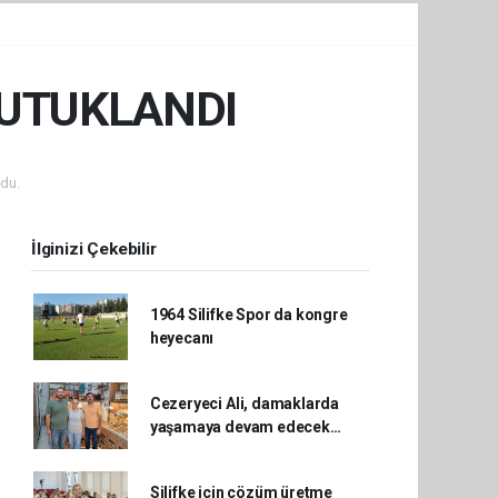
TUTUKLANDI
du.
İlginizi Çekebilir
1964 Silifke Spor da kongre
heyecanı
Cezeryeci Ali, damaklarda
yaşamaya devam edecek…
Silifke için çözüm üretme