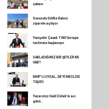
çabası
Sonunda Silifke Kalesi
ziyarete açılıyor
Yenişehir Çavak TOKİ'de tapu
teslimine başlanıyor
SAKLADIĞINIZ BİR ŞEYLER Mİ
VAR?
MHP’Lİ UYSAL, 2B’Yİ MECLİSE
TAŞIDI
Yazarımız Halil Dölek’in acı
günü…