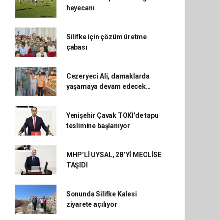
heyecanı
Silifke için çözüm üretme
çabası
Cezeryeci Ali, damaklarda
yaşamaya devam edecek…
Yenişehir Çavak TOKİ'de tapu
teslimine başlanıyor
MHP’Lİ UYSAL, 2B’Yİ MECLİSE
TAŞIDI
Sonunda Silifke Kalesi
ziyarete açılıyor