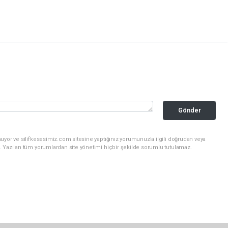
Gönder
uyor ve silifkesesimiz.com sitesine yaptığınız yorumunuzla ilgili doğrudan veya
. Yazılan tüm yorumlardan site yönetimi hiçbir şekilde sorumlu tutulamaz.