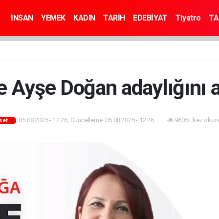
İNSAN
YEMEK
KADIN
TARİH
EDEBİYAT
Tiyatro
TA
 Ayşe Doğan adaylığını a
05.08.2025 - 12:26, Güncelleme: 05.08.2025 - 12:26
9605+ kez okun
aset