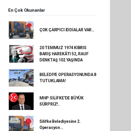
En Çok Okunanlar
ÇOK ÇARPICI İDDİALAR VAR…
20 TEMMUZ 1974 KIBRIS
BARIŞ HAREKÂTI 52, RAUF
DENKTAŞ 102 YAŞINDA
BELEDİYE OPERASYONUNDA 8
TUTUKLAMA!
MHP SİLİFKE'DE BÜYÜK
SÜRPRİZ!..
Silifke Belediyesine 2.
Operasyon...