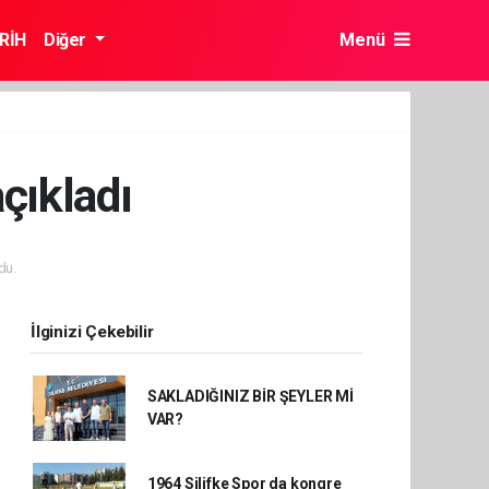
RİH
Diğer
Menü
çıkladı
du.
İlginizi Çekebilir
SAKLADIĞINIZ BİR ŞEYLER Mİ
VAR?
1964 Silifke Spor da kongre