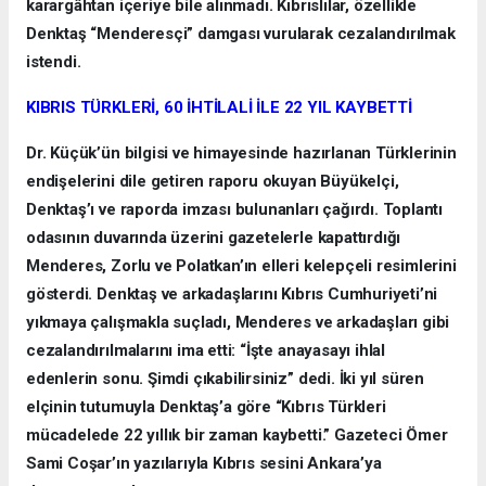
karargâhtan içeriye bile alınmadı. Kıbrıslılar, özellikle
Denktaş “Menderesçi” damgası vurularak cezalandırılmak
istendi.
KIBRIS TÜRKLERİ, 60 İHTİLALİ İLE 22 YIL KAYBETTİ
Dr. Küçük’ün bilgisi ve himayesinde hazırlanan Türklerinin
endişelerini dile getiren raporu okuyan Büyükelçi,
Denktaş’ı ve raporda imzası bulunanları çağırdı. Toplantı
odasının duvarında üzerini gazetelerle kapattırdığı
Menderes, Zorlu ve Polatkan’ın elleri kelepçeli resimlerini
gösterdi. Denktaş ve arkadaşlarını Kıbrıs Cumhuriyeti’ni
yıkmaya çalışmakla suçladı, Menderes ve arkadaşları gibi
cezalandırılmalarını ima etti: “İşte anayasayı ihlal
edenlerin sonu. Şimdi çıkabilirsiniz” dedi. İki yıl süren
elçinin tutumuyla Denktaş’a göre “Kıbrıs Türkleri
mücadelede 22 yıllık bir zaman kaybetti.” Gazeteci Ömer
Sami Coşar’ın yazılarıyla Kıbrıs sesini Ankara’ya