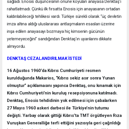
sağladı. Enosis düşüncesinin önüne koyulan anayasa Denktaş’ı
rahatlatmadı. Çünkü ilk fırsatta Enosis için anayasanın ortadan
kaldırılabileceği tehlikesi vardı. Türkiye sürekli olarak “üç devletin
imza altına aldığı uluslararası antlaşmaların esasları üzerine
inşa edilen anayasayı bozmaya hiç kimsenin gücünün
yetemeyeceğini” sandığından Denktaş’ın uyarılarını dikkate
almıyordu.
DENKTAŞ CEZALANDIRILMAK İSTEDİ
16 Ağustos 1960’da Kıbrıs Cumhuriyeti resmen
kurulduğunda Makarios, “Kıbrıs sekiz asır sonra Yunan
olmuştur” açıklamasını yapınca Denktaş, onu kınamak için
Kıbrıs Cumhuriyeti’nin kuruluş resepsiyonuna katılmadı.
Denktaş, Enosis tehdidinin yok edilmesi için çabalarken
27 Mayıs 1960 askeri darbesi ile Türkiye’nin tutumu
değişti. Yarbay olarak gittiği Kıbrıs’ta TMT örgütleyen Rıza
Vuruşkan Generalliğe terfi ettiğini yazısıyla geri çağrıldığı