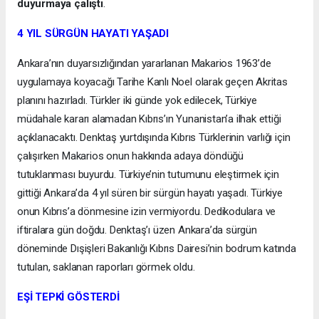
duyurmaya çalıştı
.
4 YIL SÜRGÜN HAYATI YAŞADI
Ankara’nın duyarsızlığından yararlanan Makarios 1963’de
uygulamaya koyacağı Tarihe Kanlı Noel olarak geçen Akritas
planını hazırladı. Türkler iki günde yok edilecek, Türkiye
müdahale kararı alamadan Kıbrıs’ın Yunanistan’a ilhak ettiği
açıklanacaktı. Denktaş yurtdışında Kıbrıs Türklerinin varlığı için
çalışırken Makarios onun hakkında adaya döndüğü
tutuklanması buyurdu. Türkiye’nin tutumunu eleştirmek için
gittiği Ankara’da 4 yıl süren bir sürgün hayatı yaşadı. Türkiye
onun Kıbrıs’a dönmesine izin vermiyordu. Dedikodulara ve
iftiralara gün doğdu. Denktaş’ı üzen Ankara’da sürgün
döneminde Dışişleri Bakanlığı Kıbrıs Dairesi’nin bodrum katında
tutulan, saklanan raporları görmek oldu.
EŞİ TEPKİ GÖSTERDİ