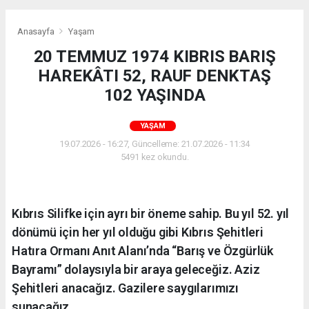
Anasayfa
Yaşam
20 TEMMUZ 1974 KIBRIS BARIŞ
HAREKÂTI 52, RAUF DENKTAŞ
102 YAŞINDA
YAŞAM
19.07.2026 - 16:27, Güncelleme: 21.07.2026 - 11:34
5491 kez okundu.
Kıbrıs Silifke için ayrı bir öneme sahip. Bu yıl 52. yıl
dönümü için her yıl olduğu gibi Kıbrıs Şehitleri
Hatıra Ormanı Anıt Alanı’nda “Barış ve Özgürlük
Bayramı” dolaysıyla bir araya geleceğiz. Aziz
Şehitleri anacağız. Gazilere saygılarımızı
sunacağız.