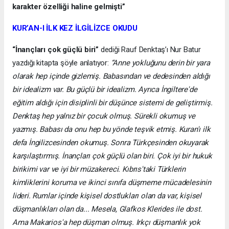
karakter özelliği haline gelmişti”
KUR’AN-I İLK KEZ İLGİLİZCE OKUDU
“İnançları çok güçlü biri”
dediği Rauf Denktaş’ı Nur Batur
yazdığı kitapta şöyle anlatıyor:
“Anne yokluğunu derin bir yara
olarak hep içinde gizlemiş. Babasından ve dedesinden aldığı
bir idealizm var. Bu güçlü bir idealizm. Ayrıca İngiltere'de
eğitim aldığı için disiplinli bir düşünce sistemi de geliştirmiş.
Denktaş hep yalnız bir çocuk olmuş. Sürekli okumuş ve
yazmış. Babası da onu hep bu yönde teşvik etmiş. Kuran'ı ilk
defa İngilizcesinden okumuş. Sonra Türkçesinden okuyarak
karşılaştırmış. İnançları çok güçlü olan biri. Çok iyi bir hukuk
birikimi var ve iyi bir müzakereci. Kıbrıs'taki Türklerin
kimliklerini koruma ve ikinci sınıfa düşmeme mücadelesinin
lideri. Rumlar içinde kişisel dostlukları olan da var, kişisel
düşmanlıkları olan da... Mesela, Glafkos Klerides ile dost.
Ama Makarios'a hep düşman olmuş. Irkçı düşmanlık yok