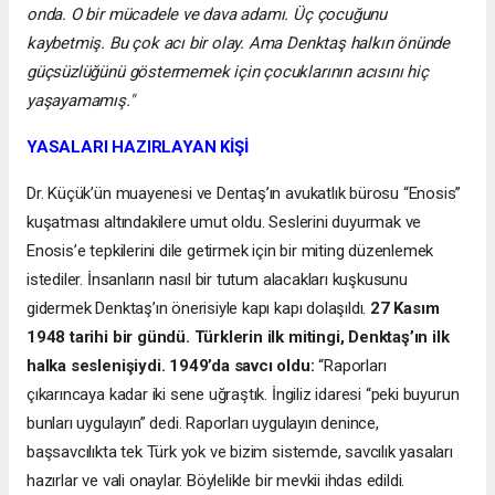
onda. O bir mücadele ve dava adamı. Üç çocuğunu
kaybetmiş. Bu çok acı bir olay. Ama Denktaş halkın önünde
güçsüzlüğünü göstermemek için çocuklarının acısını hiç
yaşayamamış."
YASALARI HAZIRLAYAN KİŞİ
Dr. Küçük’ün muayenesi ve Dentaş’ın avukatlık bürosu “Enosis”
kuşatması altındakilere umut oldu. Seslerini duyurmak ve
Enosis’e tepkilerini dile getirmek için bir miting düzenlemek
istediler. İnsanların nasıl bir tutum alacakları kuşkusunu
gidermek Denktaş’ın önerisiyle kapı kapı dolaşıldı.
27 Kasım
1948 tarihi bir gündü. Türklerin ilk mitingi, Denktaş’ın ilk
halka seslenişiydi. 1949’da savcı oldu:
“Raporları
çıkarıncaya kadar iki sene uğraştık. İngiliz idaresi “peki buyurun
bunları uygulayın” dedi. Raporları uygulayın denince,
başsavcılıkta tek Türk yok ve bizim sistemde, savcılık yasaları
hazırlar ve vali onaylar. Böylelikle bir mevkii ihdas edildi.