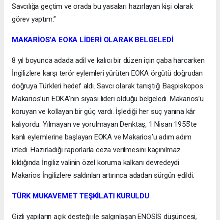
Savcılığa geçtim ve orada bu yasaları hazırlayan kişi olarak
görev yaptım.”
MAKARİOS’A EOKA LİDERİ OLARAK BELGELEDİ
8 yıl boyunca adada adil ve kalıcı bir düzen için çaba harcarken
İngilizlere karşı terör eylemleri yürüten EOKA örgütü doğrudan
doğruya Türkleri hedef aldı. Savcı olarak tanıştığı Başpiskopos
Makarios’un EOKA’nın siyasi lideri olduğu belgeledi. Makarios’u
koruyan ve kollayan bir güç vardı. İşlediği her suç yanına kâr
kalıyordu. Yılmayan ve yorulmayan Denktaş, 1 Nisan 1955’te
kanlı eylemlerine başlayan EOKA ve Makarios’u adım adım
izledi. Hazırladığı raporlarla ceza verilmesini kaçınılmaz
kıldığında İngiliz valinin özel koruma kalkanı devredeydi.
Makarios İngilizlere saldırıları artırınca adadan sürgün edildi.
TÜRK MUKAVEMET TEŞKİLATI KURULDU
Gizli yapıların açık desteği ile salgınlaşan ENOSİS düşüncesi,