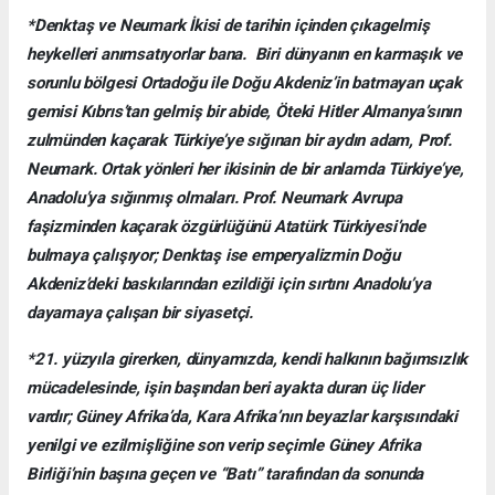
*Denktaş ve Neumark İkisi de tarihin içinden çıkagelmiş
heykelleri anımsatıyorlar bana. Biri dünyanın en karmaşık ve
sorunlu bölgesi Ortadoğu ile Doğu Akdeniz’in batmayan uçak
gemisi Kıbrıs’tan gelmiş bir abide, Öteki Hitler Almanya’sının
zulmünden kaçarak Türkiye’ye sığınan bir aydın adam, Prof.
Neumark. Ortak yönleri her ikisinin de bir anlamda Türkiye’ye,
Anadolu’ya sığınmış olmaları. Prof. Neumark Avrupa
faşizminden kaçarak özgürlüğünü Atatürk Türkiyesi’nde
bulmaya çalışıyor; Denktaş ise emperyalizmin Doğu
Akdeniz’deki baskılarından ezildiği için sırtını Anadolu’ya
dayamaya çalışan bir siyasetçi.
*21. yüzyıla girerken, dünyamızda, kendi halkının bağımsızlık
mücadelesinde, işin başından beri ayakta duran üç lider
vardır; Güney Afrika’da, Kara Afrika’nın beyazlar karşısındaki
yenilgi ve ezilmişliğine son verip seçimle Güney Afrika
Birliği’nin başına geçen ve “Batı” tarafından da sonunda