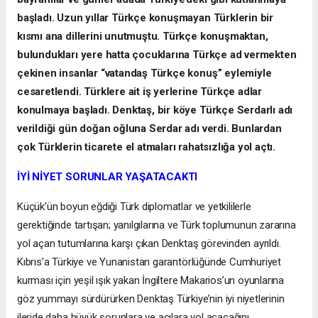
başladı. Uzun yıllar Türkçe konuşmayan Türklerin bir
kısmı ana dillerini unutmuştu. Türkçe konuşmaktan,
bulundukları yere hatta çocuklarına Türkçe ad vermekten
çekinen insanlar “vatandaş Türkçe konuş” eylemiyle
cesaretlendi. Türklere ait iş yerlerine Türkçe adlar
konulmaya başladı. Denktaş, bir köye Türkçe Serdarlı adı
verildiği gün doğan oğluna Serdar adı verdi. Bunlardan
çok Türklerin ticarete el atmaları rahatsızlığa yol açtı.
İYİ NİYET SORUNLAR YAŞATACAKTI
Küçük’ün boyun eğdiği Türk diplomatlar ve yetkililerle
gerektiğinde tartışan; yanılgılarına ve Türk toplumunun zararına
yol açan tutumlarına karşı çıkan Denktaş görevinden ayrıldı.
Kıbrıs’a Türkiye ve Yunanistan garantörlüğünde Cumhuriyet
kurması için yeşil ışık yakan İngiltere Makarios’un oyunlarına
göz yummayı sürdürürken Denktaş Türkiye’nin iyi niyetlerinin
ileride daha büyük sorunlara ve acılara yol açacağını