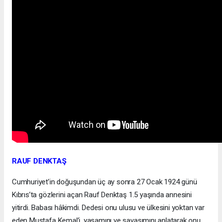
RAUF DENKTAŞ
Cumhuriyet’in doğuşundan üç ay sonra 27 Ocak 1924 günü
Kıbrıs’ta gözlerini açan Rauf Denktaş 1.5 yaşında annesini
yitirdi. Babası hâkimdi. Dedesi onu ulusu ve ülkesini yoktan var
eden Mustafa Kemal’i, yaşamını ve savaşımını anlatarak onu