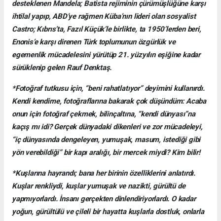
desteklenen Mandela; Batista rejiminin çürümüşlüğüne karşı
ihtilal yapıp, ABD’ye rağmen Küba’nın lideri olan sosyalist
Castro; Kıbrıs’ta, Fazıl Küçük’le birlikte, ta 1950’lerden beri,
Enonis’e karşı direnen Türk toplumunun özgürlük ve
egemenlik mücadelesini yürütüp 21. yüzyılın eşiğine kadar
sürüklenip gelen Rauf Denktaş.
*Fotoğraf tutkusu için, “beni rahatlatıyor” deyimini kullanırdı.
Kendi kendime, fotoğraflarına bakarak çok düşündüm: Acaba
onun için fotoğraf çekmek, bilinçaltına, “kendi dünyası”na
kaçış mı idi? Gerçek dünyadaki dikenleri ve zor mücadeleyi,
“iç dünyasında dengeleyen, yumuşak, masum, istediği gibi
yön verebildiği” bir kapı aralığı, bir mercek miydi? Kim bilir!
*Kuşlarına hayrandı; bana her birinin özelliklerini anlatırdı.
Kuşlar renkliydi, kuşlar yumuşak ve nazikti, gürültü de
yapmıyorlardı. İnsanı gerçekten dinlendiriyorlardı. O kadar
yoğun, gürültülü ve çileli bir hayatta kuşlarla dostluk, onlarla