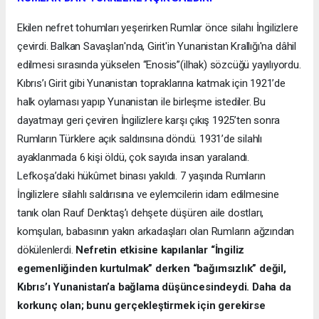
Ekilen nefret tohumları yeşerirken Rumlar önce silahı İngilizlere
çevirdi. Balkan Savaşları'nda, Girit'in Yunanistan Krallığı'na dâhil
edilmesi sırasında yükselen “Enosis”(ilhak) sözcüğü yayılıyordu.
Kıbrıs’ı Girit gibi Yunanistan topraklarına katmak için 1921’de
halk oylaması yapıp Yunanistan ile birleşme istediler. Bu
dayatmayı geri çeviren İngilizlere karşı çıkış 1925’ten sonra
Rumların Türklere açık saldırısına döndü. 1931’de silahlı
ayaklanmada 6 kişi öldü, çok sayıda insan yaralandı.
Lefkoşa’daki hükûmet binası yakıldı. 7 yaşında Rumların
İngilizlere silahlı saldırısına ve eylemcilerin idam edilmesine
tanık olan Rauf Denktaş’ı dehşete düşüren aile dostları,
komşuları, babasının yakın arkadaşları olan Rumların ağzından
dökülenlerdi.
Nefretin etkisine kapılanlar “İngiliz
egemenliğinden kurtulmak” derken “bağımsızlık” değil,
Kıbrıs’ı Yunanistan’a bağlama düşüncesindeydi. Daha da
korkunç olan; bunu gerçekleştirmek için gerekirse