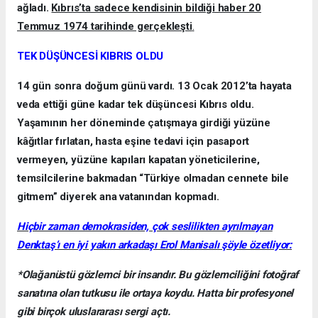
ağladı.
Kıbrıs’ta sadece kendisinin bildiği haber 20
Temmuz 1974 tarihinde gerçekleşti
.
TEK DÜŞÜNCESİ KIBRIS OLDU
14 gün sonra doğum günü vardı. 13 Ocak 2012’ta hayata
veda ettiği güne kadar tek düşüncesi Kıbrıs oldu.
Yaşamının her döneminde çatışmaya girdiği yüzüne
kâğıtlar fırlatan, hasta eşine tedavi için pasaport
vermeyen, yüzüne kapıları kapatan yöneticilerine,
temsilcilerine bakmadan “Türkiye olmadan cennete bile
gitmem” diyerek ana vatanından kopmadı.
Hiçbir zaman demokrasiden, çok seslilikten ayrılmayan
Denktaş’ı en iyi yakın arkadaşı Erol Manisalı şöyle özetliyor:
*Olağanüstü gözlemci bir insandır. Bu gözlemciliğini fotoğraf
sanatına olan tutkusu ile ortaya koydu. Hatta bir profesyonel
gibi birçok uluslararası sergi açtı.