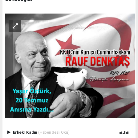
Erkek
|
Kadın
(Haberi Sesli Oku)