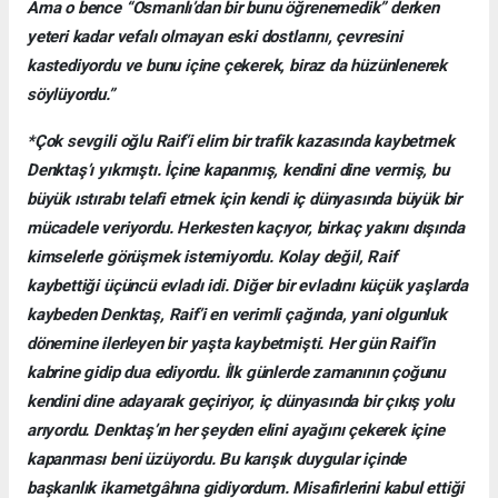
Ama o bence “Osmanlı’dan bir bunu öğrenemedik” derken
yeteri kadar vefalı olmayan eski dostlarını, çevresini
kastediyordu ve bunu içine çekerek, biraz da hüzünlenerek
söylüyordu.”
*Çok sevgili oğlu Raif’i elim bir trafik kazasında kaybetmek
Denktaş’ı yıkmıştı. İçine kapanmış, kendini dine vermiş, bu
büyük ıstırabı telafi etmek için kendi iç dünyasında büyük bir
mücadele veriyordu. Herkesten kaçıyor, birkaç yakını dışında
kimselerle görüşmek istemiyordu. Kolay değil, Raif
kaybettiği üçüncü evladı idi. Diğer bir evladını küçük yaşlarda
kaybeden Denktaş, Raif’i en verimli çağında, yani olgunluk
dönemine ilerleyen bir yaşta kaybetmişti. Her gün Raif’in
kabrine gidip dua ediyordu. İlk günlerde zamanının çoğunu
kendini dine adayarak geçiriyor, iç dünyasında bir çıkış yolu
arıyordu. Denktaş’ın her şeyden elini ayağını çekerek içine
kapanması beni üzüyordu. Bu karışık duygular içinde
başkanlık ikametgâhına gidiyordum. Misafirlerini kabul ettiği