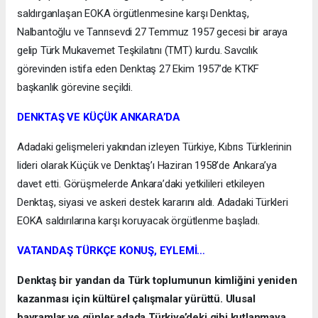
saldırganlaşan EOKA örgütlenmesine karşı Denktaş,
Nalbantoğlu ve Tanrısevdi 27 Temmuz 1957 gecesi bir araya
gelip Türk Mukavemet Teşkilatını (TMT) kurdu. Savcılık
görevinden istifa eden Denktaş 27 Ekim 1957’de KTKF
başkanlık görevine seçildi.
DENKTAŞ VE KÜÇÜK ANKARA’DA
Adadaki gelişmeleri yakından izleyen Türkiye, Kıbrıs Türklerinin
lideri olarak Küçük ve Denktaş’ı Haziran 1958’de Ankara’ya
davet etti. Görüşmelerde Ankara’daki yetkilileri etkileyen
Denktaş, siyasi ve askeri destek kararını aldı. Adadaki Türkleri
EOKA saldırılarına karşı koruyacak örgütlenme başladı.
VATANDAŞ TÜRKÇE KONUŞ, EYLEMİ…
Denktaş bir yandan da Türk toplumunun kimliğini yeniden
kazanması için kültürel çalışmalar yürüttü. Ulusal
bayramlar ve günler adada Türkiye’deki gibi kutlanmaya