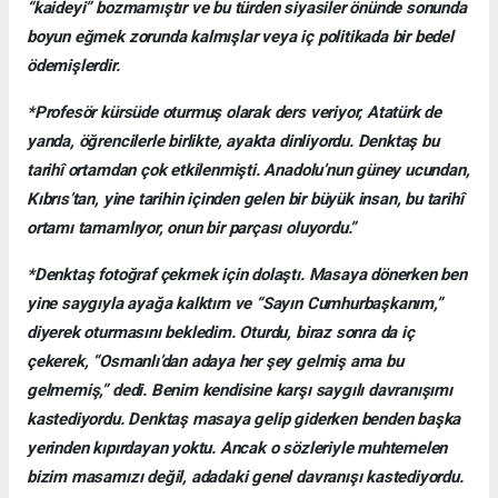
“kaideyi” bozmamıştır ve bu türden siyasiler önünde sonunda
boyun eğmek zorunda kalmışlar veya iç politikada bir bedel
ödemişlerdir.
*Profesör kürsüde oturmuş olarak ders veriyor, Atatürk de
yanda, öğrencilerle birlikte, ayakta dinliyordu. Denktaş bu
tarihî ortamdan çok etkilenmişti. Anadolu’nun güney ucundan,
Kıbrıs’tan, yine tarihin içinden gelen bir büyük insan, bu tarihî
ortamı tamamlıyor, onun bir parçası oluyordu.”
*Denktaş fotoğraf çekmek için dolaştı. Masaya dönerken ben
yine saygıyla ayağa kalktım ve “Sayın Cumhurbaşkanım,”
diyerek oturmasını bekledim. Oturdu, biraz sonra da iç
çekerek, “Osmanlı’dan adaya her şey gelmiş ama bu
gelmemiş,” dedi. Benim kendisine karşı saygılı davranışımı
kastediyordu. Denktaş masaya gelip giderken benden başka
yerinden kıpırdayan yoktu. Ancak o sözleriyle muhtemelen
bizim masamızı değil, adadaki genel davranışı kastediyordu.