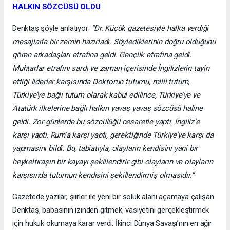
HALKIN SÖZCÜSÜ OLDU
Denktaş şöyle anlatıyor:
“Dr. Küçük gazetesiyle halka verdiği
mesajlarla bir zemin hazırladı. Söylediklerinin doğru olduğunu
gören arkadaşları etrafına geldi. Gençlik etrafına geldi.
Muhtarlar etrafını sardı ve zaman içerisinde İngilizlerin tayin
ettiği liderler karşısında Doktorun tutumu, milli tutum,
Türkiye’ye bağlı tutum olarak kabul edilince, Türkiye’ye ve
Atatürk ilkelerine bağlı halkın yavaş yavaş sözcüsü haline
geldi. Zor günlerde bu sözcülüğü cesaretle yaptı. İngiliz’e
karşı yaptı, Rum’a karşı yaptı, gerektiğinde Türkiye’ye karşı da
yapmasını bildi. Bu, tabiatıyla, olayların kendisini yani bir
heykeltıraşın bir kayayı şekillendirir gibi olayların ve olayların
karşısında tutumun kendisini şekillendirmiş olmasıdır.”
Gazetede yazılar, şiirler ile yeni bir soluk alanı açamaya çalışan
Denktaş, babasının izinden gitmek, vasiyetini gerçekleştirmek
için hukuk okumaya karar verdi. İkinci Dünya Savaşı’nın en ağır