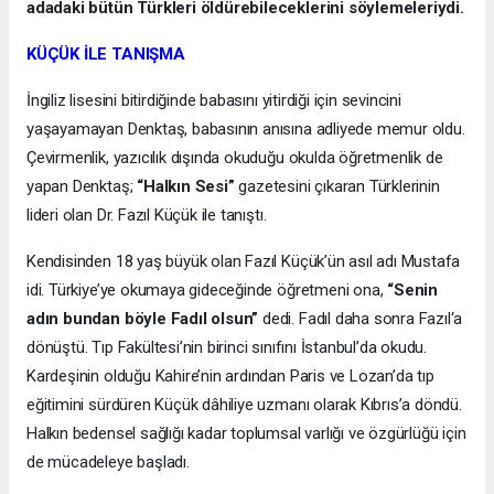
adadaki bütün Türkleri öldürebileceklerini söylemeleriydi.
KÜÇÜK İLE TANIŞMA
İngiliz lisesini bitirdiğinde babasını yitirdiği için sevincini
yaşayamayan Denktaş, babasının anısına adliyede memur oldu.
Çevirmenlik, yazıcılık dışında okuduğu okulda öğretmenlik de
yapan Denktaş;
“Halkın Sesi”
gazetesini çıkaran Türklerinin
lideri olan Dr. Fazıl Küçük ile tanıştı.
Kendisinden 18 yaş büyük olan Fazıl Küçük’ün asıl adı Mustafa
idi. Türkiye’ye okumaya gideceğinde öğretmeni ona,
“Senin
adın bundan böyle Fadıl olsun”
dedi. Fadıl daha sonra Fazıl‘a
dönüştü. Tıp Fakültesi’nin birinci sınıfını İstanbul’da okudu.
Kardeşinin olduğu Kahire’nin ardından Paris ve Lozan’da tıp
eğitimini sürdüren Küçük dâhiliye uzmanı olarak Kıbrıs’a döndü.
Halkın bedensel sağlığı kadar toplumsal varlığı ve özgürlüğü için
de mücadeleye başladı.