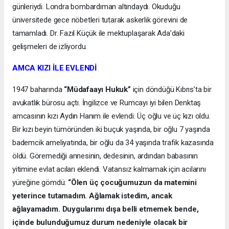
günleriydi. Londra bombardıman altındaydı. Okuduğu
üniversitede gece nöbetleri tutarak askerlik görevini de
tamamladı. Dr. Fazıl Küçük ile mektuplaşarak Ada’daki
gelişmeleri de izliyordu.
AMCA KIZI İLE EVLENDİ
1947 baharında
“Müdafaayı Hukuk”
için döndüğü Kıbrıs’ta bir
avukatlık bürosu açtı. İngilizce ve Rumcayı iyi bilen Denktaş
amcasının kızı Aydın Hanım ile evlendi. Üç oğlu ve üç kızı oldu.
Bir kızı beyin tümöründen iki buçuk yaşında, bir oğlu 7 yaşında
bademcik ameliyatında, bir oğlu da 34 yaşında trafik kazasında
öldü. Göremediği annesinin, dedesinin, ardından babasının
yitimine evlat acıları eklendi. Vatansız kalmamak için acılarını
yüreğine gömdü:
“Ölen üç çocuğumuzun da matemini
yeterince tutamadım. Ağlamak istedim, ancak
ağlayamadım. Duygularımı dışa belli etmemek bende,
içinde bulunduğumuz durum nedeniyle olacak bir