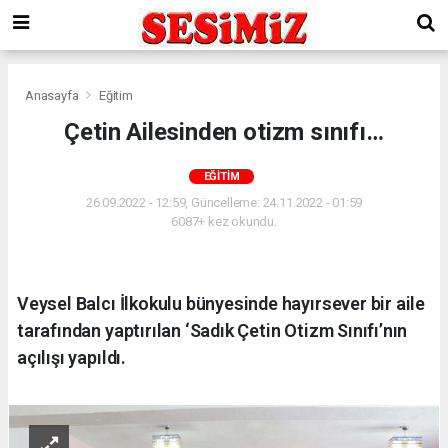
Anasayfa
Eğitim
Çetin Ailesinden otizm sınıfı…
EĞITIM
26.09.2022 - 12:59, Güncelleme: 24.11.2022 - 01:59
6087+ kez okundu.
Veysel Balcı İlkokulu bünyesinde hayırsever bir aile
tarafından yaptırılan ‘Sadık Çetin Otizm Sınıfı’nın
açılışı yapıldı.