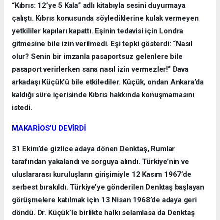
“Kıbrıs: 12’ye 5 Kala” adlı kitabıyla sesini duyurmaya
çalıştı. Kıbrıs konusunda söylediklerine kulak vermeyen
yetkililer kapıları kapattı. Eşinin tedavisi için Londra
gitmesine bile izin verilmedi. Eşi tepki gösterdi: “Nasıl
olur? Senin bir imzanla pasaportsuz gelenlere bile
pasaport verirlerken sana nasıl izin vermezler!” Dava
arkadaşı Küçük’ü bile etkilediler. Küçük, ondan Ankara’da
kaldığı süre içerisinde Kıbrıs hakkında konuşmamasını
istedi.
MAKARİOS’U DEVİRDİ
31 Ekim’de gizlice adaya dönen Denktaş, Rumlar
tarafından yakalandı ve sorguya alındı. Türkiye’nin ve
uluslararası kuruluşların girişimiyle 12 Kasım 1967’de
serbest bırakıldı. Türkiye’ye gönderilen Denktaş başlayan
görüşmelere katılmak için 13 Nisan 1968’de adaya geri
döndü. Dr. Küçük’le birlikte halkı selamlasa da Denktaş