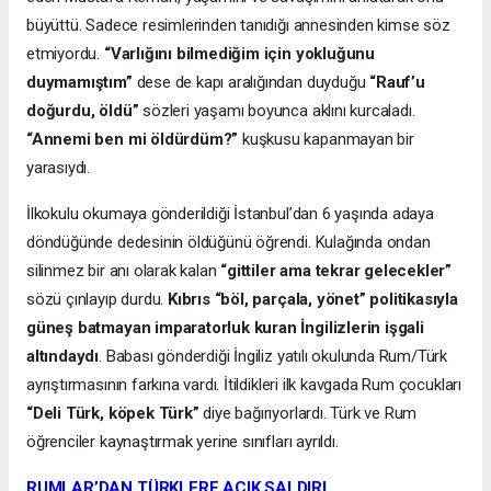
büyüttü. Sadece resimlerinden tanıdığı annesinden kimse söz
etmiyordu.
“Varlığını bilmediğim için yokluğunu
duymamıştım”
dese de kapı aralığından duyduğu
“Rauf’u
doğurdu, öldü”
sözleri yaşamı boyunca aklını kurcaladı.
“Annemi ben mi öldürdüm?”
kuşkusu kapanmayan bir
yarasıydı.
İlkokulu okumaya gönderildiği İstanbul’dan 6 yaşında adaya
döndüğünde dedesinin öldüğünü öğrendi. Kulağında ondan
silinmez bir anı olarak kalan
“gittiler ama tekrar gelecekler”
sözü çınlayıp durdu.
Kıbrıs “böl, parçala, yönet” politikasıyla
güneş batmayan imparatorluk kuran İngilizlerin işgali
altındaydı
. Babası gönderdiği İngiliz yatılı okulunda Rum/Türk
ayrıştırmasının farkına vardı. İtildikleri ilk kavgada Rum çocukları
“Deli Türk, köpek Türk”
diye bağırıyorlardı. Türk ve Rum
öğrenciler kaynaştırmak yerine sınıfları ayrıldı.
RUMLAR’DAN TÜRKLERE AÇIK SALDIRI