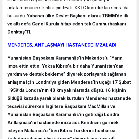
anlatamamanın sıkıntısı içindeydi. KKTC kurulduktan sonra da
bu sürdü.
Yabancı ülke Devlet Başkanı olarak TBMM’de ilk
ve altı defa Genel Kurula hitap eden tek Cumhurbaşkanı
Denktaş’TI.
MENDERES, ANTLAŞMAYI HASTANEDE İMZALADI
Yunanistan Başbakanı Karamanlis’in Makarios’u “Yarın
imza ettin ettin. Yoksa Kıbrıs’a bir daha Yunanistan’dan
yardım ve destek bekleme” diyerek zorlayarak sağlanan
anlaşma için Londra’ya giden Menderes’in uçağı 17 Şubat
1959’da Londra’nın 40 km yakınlarında düştü. 16 kişinin
öldüğü kazada yaralı olarak kurtulan Menderes hastanede
tedavisi sürerken İngiltere Başbakanı MacMillan ve
Yunanistan Başbakanı Karamanlis’in getirdiği Londra
Antlaşması’nı hastanede imzaladı. Kendisini görmek
isteyen Makarios’u “ben Kıbrıs Türklerini hunharca
katleden adamın elini sıkmam” diyerek geri çevirdİ.