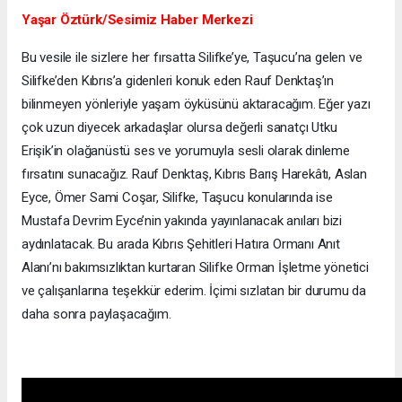
Yaşar Öztürk/Sesimiz Haber Merkezi
Bu vesile ile sizlere her fırsatta Silifke’ye, Taşucu’na gelen ve
Silifke’den Kıbrıs’a gidenleri konuk eden Rauf Denktaş’ın
bilinmeyen yönleriyle yaşam öyküsünü aktaracağım. Eğer yazı
çok uzun diyecek arkadaşlar olursa değerli sanatçı Utku
Erişik’in olağanüstü ses ve yorumuyla sesli olarak dinleme
fırsatını sunacağız. Rauf Denktaş, Kıbrıs Barış Harekâtı, Aslan
Eyce, Ömer Sami Coşar, Silifke, Taşucu konularında ise
Mustafa Devrim Eyce’nin yakında yayınlanacak anıları bizi
aydınlatacak. Bu arada Kıbrıs Şehitleri Hatıra Ormanı Anıt
Alanı’nı bakımsızlıktan kurtaran Silifke Orman İşletme yönetici
ve çalışanlarına teşekkür ederim. İçimi sızlatan bir durumu da
daha sonra paylaşacağım.