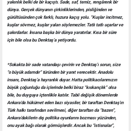
yakınlık belki de bir kaçıştı. Sade, saf, temiz, rengârenk bir
dünya. Gerçek dünyanın çirkinliklerinden, pisliğinden ve
gürültüsünden çok farklı, huzura kaçış yolu. “Kuşlar incitmez,
kuşlar sövmez, kuşlar yalan söylemezler. Tatlı tatlı uçarlar ve
şakırdarlar. İnsana başka bir dünya yaratırlar. Kısa bir süre
için bile olsa bu Denktaş’a yetiyordu.
*Sokakta bir sade vatandaşı çevirin ve Denktaş’ı sorun, size
“o büyük adamdır” türünden bir yanıt verecektir. Anadolu
insanı, Denktaş’a hayranlık duyar. Hatta politikacılarımızın
büyük çoğunluğu da içlerinde belki biraz “kıskançlık” olsa
bile, bu duyguya içtenlikle katılır. Tabii değişik dönemlerde
Ankara’da hükümet eden bazı siyasiler, bir taraftan Denktaş’ın
Türk halkı tarafından sevilmesi, diğer taraftan da “bazen”,
Ankara’dakilerin dış politika oyunlarını bozması yüzünden,
onu ayak bağı olarak görmüşlerdir. Ancak bu “istisnalar”,