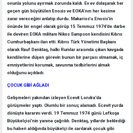
onunla yolunu ayırmak zorunda kaldı. Ev ev dolaşarak her
geçen gün büyütülen Enosis ve EOKA’nın her kesime
zarar vereceğini anlatıp durdu. Makarios’u Enosis’in
önünde bir engel olarak görüp 15 Temmuz 1974’de darbe
ile deviren EOKA militanı Nikos Sampson kendisini Kıbrıs
Cumhurbaşkanı ilan etti. Kıbrıs Türk Yönetimi Başkanı
olarak Rauf Denktaş, halkı Rumlar arasında çıkan kavgada
kendilerine düşen görevin bunun bir parçası olmamak, iç
emniyetlerini korumak, savunma tedbirlerini almak
olduğunu açıkladı.
ÇOCUK GİBİ AĞLADI
Gelişmeleri yakından izleyen Ecevit Londra’da
görüşmeler yaptı. Olumlu bir sonuç alamadı. Ecevit yurda
dönüşte kararını verdi. 19 Temmuz 1974 günü Lefkoşa
Büyükelçisi’nin yanına çağrıldı. Denktaş, yıllardır beklediği
bu haberi aldığında büyükelçi ile sarılarak çocuk gibi