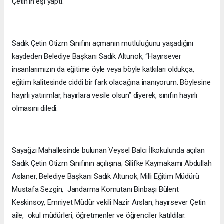
Çetin’in eşi yaptı.
Sadık Çetin Otizm Sınıfını açmanın mutluluğunu yaşadığını
kaydeden Belediye Başkanı Sadık Altunok, “Hayırsever
insanlarımızın da eğitime öyle veya böyle katkıları oldukça,
eğitim kalitesinde ciddi bir fark olacağına inanıyorum. Böylesine
hayırlı yatırımlar, hayırlara vesile olsun” diyerek, sınıfın hayırlı
olmasını diledi.
Sayağzı Mahallesinde bulunan Veysel Balcı İlkokulunda açılan
Sadık Çetin Otizm Sınıfının açılışına; Silifke Kaymakamı Abdullah
Aslaner, Belediye Başkanı Sadık Altunok, Milli Eğitim Müdürü
Mustafa Sezgin, Jandarma Komutanı Binbaşı Bülent
Keskinsoy, Emniyet Müdür vekili Nazir Arslan, hayırsever Çetin
aile, okul müdürleri, öğretmenler ve öğrenciler katıldılar.