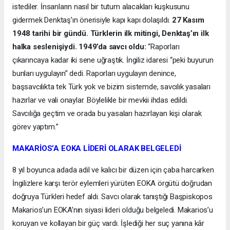
istediler. İnsanların nasıl bir tutum alacakları kuşkusunu
gidermek Denktaş’ın önerisiyle kapı kapı dolaşıldı.
27 Kasım
1948 tarihi bir gündü. Türklerin ilk mitingi, Denktaş’ın ilk
halka seslenişiydi. 1949’da savcı oldu:
“Raporları
çıkarıncaya kadar iki sene uğraştık. İngiliz idaresi “peki buyurun
bunları uygulayın” dedi. Raporları uygulayın denince,
başsavcılıkta tek Türk yok ve bizim sistemde, savcılık yasaları
hazırlar ve vali onaylar. Böylelikle bir mevkii ihdas edildi.
Savcılığa geçtim ve orada bu yasaları hazırlayan kişi olarak
görev yaptım.”
MAKARİOS’A EOKA LİDERİ OLARAK BELGELEDİ
8 yıl boyunca adada adil ve kalıcı bir düzen için çaba harcarken
İngilizlere karşı terör eylemleri yürüten EOKA örgütü doğrudan
doğruya Türkleri hedef aldı. Savcı olarak tanıştığı Başpiskopos
Makarios’un EOKA’nın siyasi lideri olduğu belgeledi. Makarios’u
koruyan ve kollayan bir güç vardı. İşlediği her suç yanına kâr