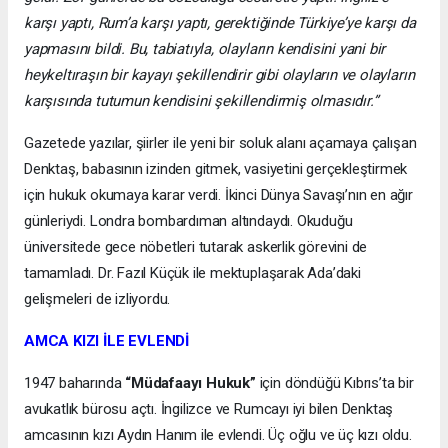
karşı yaptı, Rum’a karşı yaptı, gerektiğinde Türkiye’ye karşı da
yapmasını bildi. Bu, tabiatıyla, olayların kendisini yani bir
heykeltıraşın bir kayayı şekillendirir gibi olayların ve olayların
karşısında tutumun kendisini şekillendirmiş olmasıdır.”
Gazetede yazılar, şiirler ile yeni bir soluk alanı açamaya çalışan
Denktaş, babasının izinden gitmek, vasiyetini gerçekleştirmek
için hukuk okumaya karar verdi. İkinci Dünya Savaşı’nın en ağır
günleriydi. Londra bombardıman altındaydı. Okuduğu
üniversitede gece nöbetleri tutarak askerlik görevini de
tamamladı. Dr. Fazıl Küçük ile mektuplaşarak Ada’daki
gelişmeleri de izliyordu.
AMCA KIZI İLE EVLENDİ
1947 baharında
“Müdafaayı Hukuk”
için döndüğü Kıbrıs’ta bir
avukatlık bürosu açtı. İngilizce ve Rumcayı iyi bilen Denktaş
amcasının kızı Aydın Hanım ile evlendi. Üç oğlu ve üç kızı oldu.