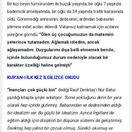
Bir kızı beyin tümöründen iki buçuk yaşında, bir oğlu 7 yaşında
bademcik ameliyatında, bir oğlu da 34 yaşında trafik kazasında
öldü. Göremediği annesinin, dedesinin, ardından babasının
yitimine evlat acıları eklendi. Vatansız kalmamak için acılarını
yüreğine gömdü:
“Ölen üç çocuğumuzun da matemini
yeterince tutamadım. Ağlamak istedim, ancak
ağlayamadım. Duygularımı dışa belli etmemek bende,
içinde bulunduğumuz durum nedeniyle olacak bir
karakter özelliği haline gelmişti”
KUR’AN-I İLK KEZ İLGİLİZCE OKUDU
“İnançları çok güçlü biri”
dediği Rauf Denktaş’ı Nur Batur
yazdığı kitapta şöyle anlatıyor:
“Anne yokluğunu derin bir yara
olarak hep içinde gizlemiş. Babasından ve dedesinden aldığı
bir idealizm var. Bu güçlü bir idealizm. Ayrıca İngiltere'de
eğitim aldığı için disiplinli bir düşünce sistemi de geliştirmiş.
Denktaş hep yalnız bir çocuk olmuş. Sürekli okumuş ve