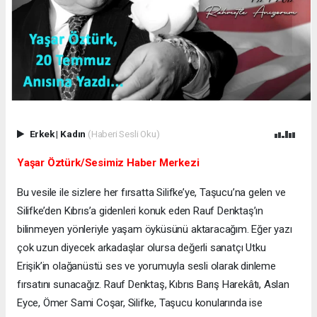
Erkek
|
Kadın
(Haberi Sesli Oku)
Yaşar Öztürk/Sesimiz Haber Merkezi
Bu vesile ile sizlere her fırsatta Silifke’ye, Taşucu’na gelen ve
Silifke’den Kıbrıs’a gidenleri konuk eden Rauf Denktaş’ın
bilinmeyen yönleriyle yaşam öyküsünü aktaracağım. Eğer yazı
çok uzun diyecek arkadaşlar olursa değerli sanatçı Utku
Erişik’in olağanüstü ses ve yorumuyla sesli olarak dinleme
fırsatını sunacağız. Rauf Denktaş, Kıbrıs Barış Harekâtı, Aslan
Eyce, Ömer Sami Coşar, Silifke, Taşucu konularında ise