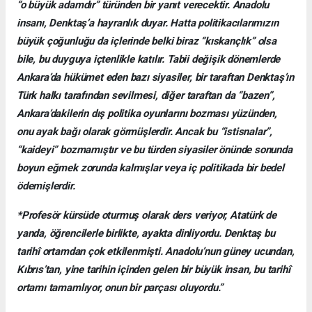
“o büyük adamdır” türünden bir yanıt verecektir. Anadolu
insanı, Denktaş’a hayranlık duyar. Hatta politikacılarımızın
büyük çoğunluğu da içlerinde belki biraz “kıskançlık” olsa
bile, bu duyguya içtenlikle katılır. Tabii değişik dönemlerde
Ankara’da hükümet eden bazı siyasiler, bir taraftan Denktaş’ın
Türk halkı tarafından sevilmesi, diğer taraftan da “bazen”,
Ankara’dakilerin dış politika oyunlarını bozması yüzünden,
onu ayak bağı olarak görmüşlerdir. Ancak bu “istisnalar”,
“kaideyi” bozmamıştır ve bu türden siyasiler önünde sonunda
boyun eğmek zorunda kalmışlar veya iç politikada bir bedel
ödemişlerdir.
*Profesör kürsüde oturmuş olarak ders veriyor, Atatürk de
yanda, öğrencilerle birlikte, ayakta dinliyordu. Denktaş bu
tarihî ortamdan çok etkilenmişti. Anadolu’nun güney ucundan,
Kıbrıs’tan, yine tarihin içinden gelen bir büyük insan, bu tarihî
ortamı tamamlıyor, onun bir parçası oluyordu.”