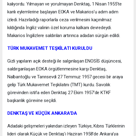
kalıyordu. Yılmayan ve yorulmayan Denktaş, 1 Nisan 1955’te
kanlı eylemlerine başlayan EOKA ve Makarios’u adım adım
izledi. Hazırladığı raporlarla ceza verilmesini kaçınılmaz
kıldığında İngiliz valinin özel koruma kalkanı devredeydi.
Makarios İngilizlere saldırıları artırınca adadan sürgün edildi.
TÜRK MUKAVEMET TEŞKİLATI KURULDU
Gizli yapıların açık desteği ile salgınlaşan ENOSİS düşüncesi,
saldırganlaşan EOKA örgütlenmesine karşı Denktaş,
Nalbantoğlu ve Tanrısevdi 27 Temmuz 1957 gecesi bir araya
gelip Türk Mukavemet Teşkilatını (TMT) kurdu. Savcılık
görevinden istifa eden Denktaş 27 Ekim 1957’de KTKF
başkanlık görevine seçildi.
DENKTAŞ VE KÜÇÜK ANKARA’DA
Adadaki gelişmeleri yakından izleyen Türkiye, Kıbrıs Türklerinin
lideri olarak Küçük ve Denktaş’ı Haziran 1958’de Ankara’ya