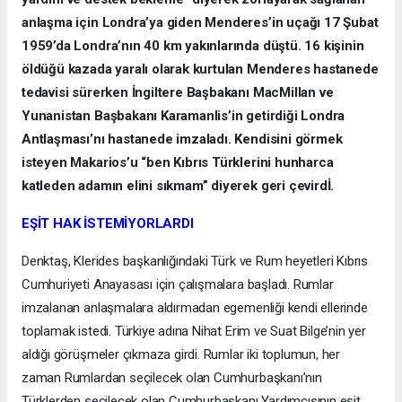
anlaşma için Londra’ya giden Menderes’in uçağı 17 Şubat
1959’da Londra’nın 40 km yakınlarında düştü. 16 kişinin
öldüğü kazada yaralı olarak kurtulan Menderes hastanede
tedavisi sürerken İngiltere Başbakanı MacMillan ve
Yunanistan Başbakanı Karamanlis’in getirdiği Londra
Antlaşması’nı hastanede imzaladı. Kendisini görmek
isteyen Makarios’u “ben Kıbrıs Türklerini hunharca
katleden adamın elini sıkmam” diyerek geri çevirdİ.
EŞİT HAK İSTEMİYORLARDI
Denktaş, Klerides başkanlığındaki Türk ve Rum heyetleri Kıbrıs
Cumhuriyeti Anayasası için çalışmalara başladı. Rumlar
imzalanan anlaşmalara aldırmadan egemenliği kendi ellerinde
toplamak istedi. Türkiye adına Nihat Erim ve Suat Bilge’nin yer
aldığı görüşmeler çıkmaza girdi. Rumlar iki toplumun, her
zaman Rumlardan seçilecek olan Cumhurbaşkanı’nın
Türklerden seçilecek olan Cumhurbaşkanı Yardımcısının eşit