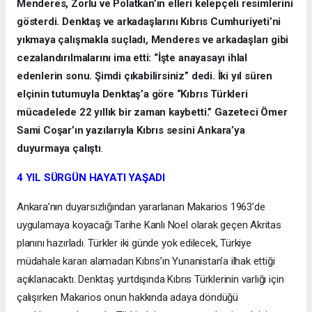
Menderes, Zorlu ve Polatkan’ın elleri kelepçeli resimlerini
gösterdi. Denktaş ve arkadaşlarını Kıbrıs Cumhuriyeti’ni
yıkmaya çalışmakla suçladı, Menderes ve arkadaşları gibi
cezalandırılmalarını ima etti: “İşte anayasayı ihlal
edenlerin sonu. Şimdi çıkabilirsiniz” dedi. İki yıl süren
elçinin tutumuyla Denktaş’a göre “Kıbrıs Türkleri
mücadelede 22 yıllık bir zaman kaybetti.” Gazeteci Ömer
Sami Coşar’ın yazılarıyla Kıbrıs sesini Ankara’ya
duyurmaya çalıştı
.
4 YIL SÜRGÜN HAYATI YAŞADI
Ankara’nın duyarsızlığından yararlanan Makarios 1963’de
uygulamaya koyacağı Tarihe Kanlı Noel olarak geçen Akritas
planını hazırladı. Türkler iki günde yok edilecek, Türkiye
müdahale kararı alamadan Kıbrıs’ın Yunanistan’a ilhak ettiği
açıklanacaktı. Denktaş yurtdışında Kıbrıs Türklerinin varlığı için
çalışırken Makarios onun hakkında adaya döndüğü