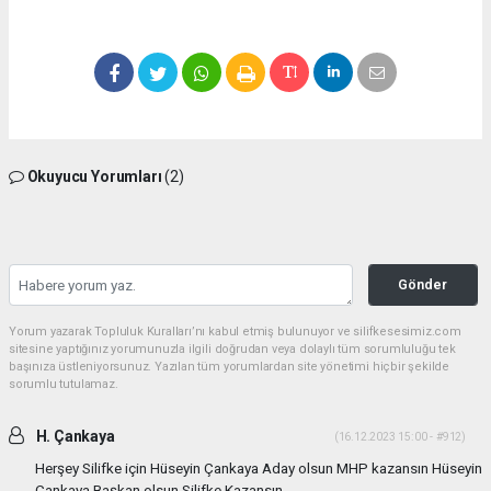
Okuyucu Yorumları
(2)
Gönder
Yorum yazarak Topluluk Kuralları’nı kabul etmiş bulunuyor ve silifkesesimiz.com
sitesine yaptığınız yorumunuzla ilgili doğrudan veya dolaylı tüm sorumluluğu tek
başınıza üstleniyorsunuz. Yazılan tüm yorumlardan site yönetimi hiçbir şekilde
sorumlu tutulamaz.
H. Çankaya
(16.12.2023 15:00 - #912)
Herşey Silifke için Hüseyin Çankaya Aday olsun MHP kazansın Hüseyin
Çankaya Başkan olsun Silifke Kazansın