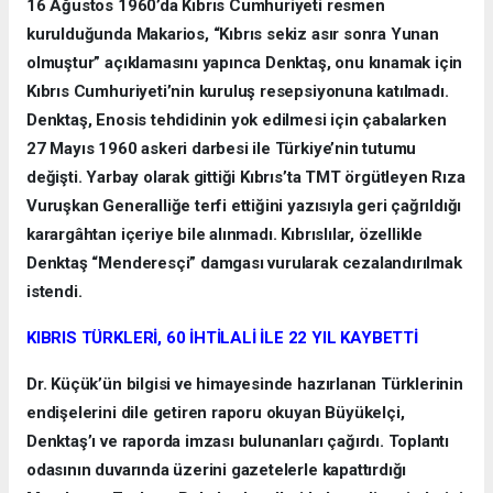
16 Ağustos 1960’da Kıbrıs Cumhuriyeti resmen
kurulduğunda Makarios, “Kıbrıs sekiz asır sonra Yunan
olmuştur” açıklamasını yapınca Denktaş, onu kınamak için
Kıbrıs Cumhuriyeti’nin kuruluş resepsiyonuna katılmadı.
Denktaş, Enosis tehdidinin yok edilmesi için çabalarken
27 Mayıs 1960 askeri darbesi ile Türkiye’nin tutumu
değişti. Yarbay olarak gittiği Kıbrıs’ta TMT örgütleyen Rıza
Vuruşkan Generalliğe terfi ettiğini yazısıyla geri çağrıldığı
karargâhtan içeriye bile alınmadı. Kıbrıslılar, özellikle
Denktaş “Menderesçi” damgası vurularak cezalandırılmak
istendi.
KIBRIS TÜRKLERİ, 60 İHTİLALİ İLE 22 YIL KAYBETTİ
Dr. Küçük’ün bilgisi ve himayesinde hazırlanan Türklerinin
endişelerini dile getiren raporu okuyan Büyükelçi,
Denktaş’ı ve raporda imzası bulunanları çağırdı. Toplantı
odasının duvarında üzerini gazetelerle kapattırdığı