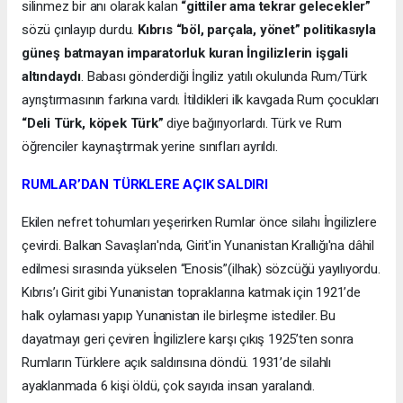
silinmez bir anı olarak kalan
“gittiler ama tekrar gelecekler”
sözü çınlayıp durdu.
Kıbrıs “böl, parçala, yönet” politikasıyla
güneş batmayan imparatorluk kuran İngilizlerin işgali
altındaydı
. Babası gönderdiği İngiliz yatılı okulunda Rum/Türk
ayrıştırmasının farkına vardı. İtildikleri ilk kavgada Rum çocukları
“Deli Türk, köpek Türk”
diye bağırıyorlardı. Türk ve Rum
öğrenciler kaynaştırmak yerine sınıfları ayrıldı.
RUMLAR’DAN TÜRKLERE AÇIK SALDIRI
Ekilen nefret tohumları yeşerirken Rumlar önce silahı İngilizlere
çevirdi. Balkan Savaşları'nda, Girit'in Yunanistan Krallığı'na dâhil
edilmesi sırasında yükselen “Enosis”(ilhak) sözcüğü yayılıyordu.
Kıbrıs’ı Girit gibi Yunanistan topraklarına katmak için 1921’de
halk oylaması yapıp Yunanistan ile birleşme istediler. Bu
dayatmayı geri çeviren İngilizlere karşı çıkış 1925’ten sonra
Rumların Türklere açık saldırısına döndü. 1931’de silahlı
ayaklanmada 6 kişi öldü, çok sayıda insan yaralandı.