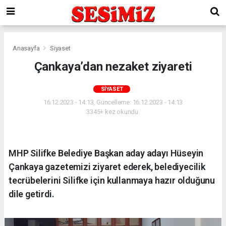
Anasayfa
Siyaset
Çankaya’dan nezaket ziyareti
SIYASET
16.12.2023 - 14:13, Güncelleme: 16.12.2023 - 14:13
3345+ kez okundu.
MHP Silifke Belediye Başkan aday adayı Hüseyin
Çankaya gazetemizi ziyaret ederek, belediyecilik
tecrübelerini Silifke için kullanmaya hazır olduğunu
dile getirdi.