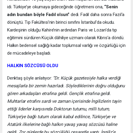
idi. Türkiye’ye okumaya gideceğinde öğretmeni ona,
“Senin
adın bundan böyle Fadıl olsun”
dedi. Fadıl daha sonra Fazıl‘a
dönüştü. Tıp Fakültesi’nin birinci sınıfını İstanbul’da okudu.
Kardeşinin olduğu Kahire’nin ardından Paris ve Lozan’da tıp
eğitimini sürdüren Küçük dâhiliye uzmanı olarak Kıbrıs’a döndü.
Halkın bedensel sağlığı kadar toplumsal varlığı ve özgürlüğü için
de mücadeleye başladı.
HALKIN SÖZCÜSÜ OLDU
Denktaş şöyle anlatıyor:
“Dr. Küçük gazetesiyle halka verdiği
mesajlarla bir zemin hazırladı. Söylediklerinin doğru olduğunu
gören arkadaşları etrafına geldi. Gençlik etrafına geldi.
Muhtarlar etrafını sardı ve zaman içerisinde İngilizlerin tayin
ettiği liderler karşısında Doktorun tutumu, milli tutum,
Türkiye’ye bağlı tutum olarak kabul edilince, Türkiye’ye ve
Atatürk ilkelerine bağlı halkın yavaş yavaş sözcüsü haline
geldi. Zor günlerde bu sözcülüğü cesaretle yaptı. İngiliz’e