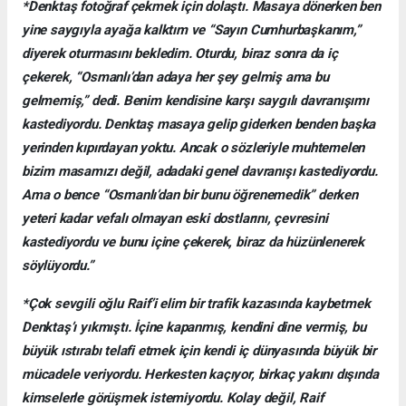
*Denktaş fotoğraf çekmek için dolaştı. Masaya dönerken ben
yine saygıyla ayağa kalktım ve “Sayın Cumhurbaşkanım,”
diyerek oturmasını bekledim. Oturdu, biraz sonra da iç
çekerek, “Osmanlı’dan adaya her şey gelmiş ama bu
gelmemiş,” dedi. Benim kendisine karşı saygılı davranışımı
kastediyordu. Denktaş masaya gelip giderken benden başka
yerinden kıpırdayan yoktu. Ancak o sözleriyle muhtemelen
bizim masamızı değil, adadaki genel davranışı kastediyordu.
Ama o bence “Osmanlı’dan bir bunu öğrenemedik” derken
yeteri kadar vefalı olmayan eski dostlarını, çevresini
kastediyordu ve bunu içine çekerek, biraz da hüzünlenerek
söylüyordu.”
*Çok sevgili oğlu Raif’i elim bir trafik kazasında kaybetmek
Denktaş’ı yıkmıştı. İçine kapanmış, kendini dine vermiş, bu
büyük ıstırabı telafi etmek için kendi iç dünyasında büyük bir
mücadele veriyordu. Herkesten kaçıyor, birkaç yakını dışında
kimselerle görüşmek istemiyordu. Kolay değil, Raif