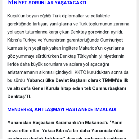
İYİ NİYET SORUNLAR YAŞATACAKTI
Küçük’ün boyun eğdiği Türk diplomatlar ve yetkililerle
gerektiğinde tartışan; yanılgılarına ve Türk toplumunun zararına
yol açan tutumlarına karşı çıkan Denktaş görevinden ayrıldı.
Kıbrıs’a Türkiye ve Yunanistan garantörlüğünde Cumhuriyet
kurması için yeşil ışık yakan İngiltere Makarios’un oyunlarına
göz yummayı sürdürürken Denktaş Türkiye’nin iyi niyetlerinin
ileride daha büyük sorunlara ve acılara yol açacağını
anlatamamanın sıkıntısı içindeydi. KKTC kurulduktan sonra da
bu sürdü.
Yabancı ülke Devlet Başkanı olarak TBMM’de ilk
ve altı defa Genel Kurula hitap eden tek Cumhurbaşkanı
Denktaş’TI.
MENDERES, ANTLAŞMAYI HASTANEDE İMZALADI
Yunanistan Başbakanı Karamanlis’in Makarios’u “Yarın
imza ettin ettin. Yoksa Kıbrıs’a bir daha Yunanistan’dan
yardım ve destek bekleme” diyerek zorlayarak sağlanan