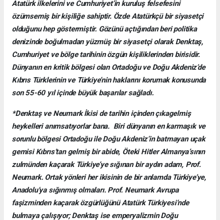
Atatürk ilkelerini ve Cumhuriyet’in kuruluş felsefesini
özümsemiş bir kişiliğe sahiptir. Özde Atatürkçü bir siyasetçi
olduğunu hep göstermiştir. Gözünü açtığından beri politika
denizinde boğulmadan yüzmüş bir siyasetçi olarak Denktaş,
Cumhuriyet ve bölge tarihinin özgün kişiliklerinden birisidir.
Dünyanın en kritik bölgesi olan Ortadoğu ve Doğu Akdeniz’de
Kıbrıs Türklerinin ve Türkiye’nin haklarını korumak konusunda
son 55-60 yıl içinde büyük başarılar sağladı.
*Denktaş ve Neumark İkisi de tarihin içinden çıkagelmiş
heykelleri anımsatıyorlar bana. Biri dünyanın en karmaşık ve
sorunlu bölgesi Ortadoğu ile Doğu Akdeniz’in batmayan uçak
gemisi Kıbrıs’tan gelmiş bir abide, Öteki Hitler Almanya’sının
zulmünden kaçarak Türkiye’ye sığınan bir aydın adam, Prof.
Neumark. Ortak yönleri her ikisinin de bir anlamda Türkiye’ye,
Anadolu’ya sığınmış olmaları. Prof. Neumark Avrupa
faşizminden kaçarak özgürlüğünü Atatürk Türkiyesi’nde
bulmaya çalışıyor; Denktaş ise emperyalizmin Doğu