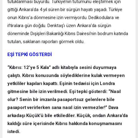
tutuklanması buyurdu. Türkiye’nin tutumunu eleştirmek için
gittiği Ankara’da 4 yıl süren bir sürgün hayatı yaşadı. Türkiye
onun Kıbrıs’a dönmesine izin vermiyordu. Dedikodulara ve
iftiralara gün doğdu. Denktaş’ı üzen Ankara’da sürgün
döneminde Dışişleri Bakanlığı Kıbrıs Dairesi’nin bodrum katında
tutulan, saklanan raporları görmek oldu.
EŞİ TEPKİ GÖSTERDİ
“Kıbrıs: 12’ye 5 Kala” adlı kitabıyla sesini duyurmaya
çalıştı. Kıbrıs konusunda söylediklerine kulak vermeyen
yetkililer kapıları kapattı. Eşinin tedavisi için Londra
gitmesine bile izin verilmedi. Eşi tepki gösterdi: “Nasıl
olur? Senin bir imzanla pasaportsuz gelenlere bile
pasaport verirlerken sana nasıl izin vermezler!” Dava
arkadaşı Küçük’ü bile etkilediler. Küçük, ondan Ankara’da
kaldığı süre içerisinde Kıbrıs hakkında konuşmamasını
istedi.