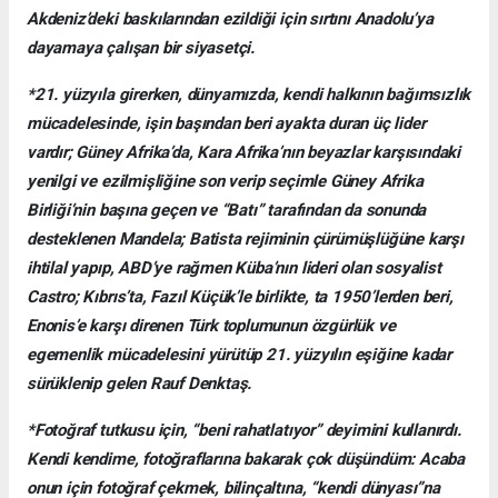
Akdeniz’deki baskılarından ezildiği için sırtını Anadolu’ya
dayamaya çalışan bir siyasetçi.
*21. yüzyıla girerken, dünyamızda, kendi halkının bağımsızlık
mücadelesinde, işin başından beri ayakta duran üç lider
vardır; Güney Afrika’da, Kara Afrika’nın beyazlar karşısındaki
yenilgi ve ezilmişliğine son verip seçimle Güney Afrika
Birliği’nin başına geçen ve “Batı” tarafından da sonunda
desteklenen Mandela; Batista rejiminin çürümüşlüğüne karşı
ihtilal yapıp, ABD’ye rağmen Küba’nın lideri olan sosyalist
Castro; Kıbrıs’ta, Fazıl Küçük’le birlikte, ta 1950’lerden beri,
Enonis’e karşı direnen Türk toplumunun özgürlük ve
egemenlik mücadelesini yürütüp 21. yüzyılın eşiğine kadar
sürüklenip gelen Rauf Denktaş.
*Fotoğraf tutkusu için, “beni rahatlatıyor” deyimini kullanırdı.
Kendi kendime, fotoğraflarına bakarak çok düşündüm: Acaba
onun için fotoğraf çekmek, bilinçaltına, “kendi dünyası”na