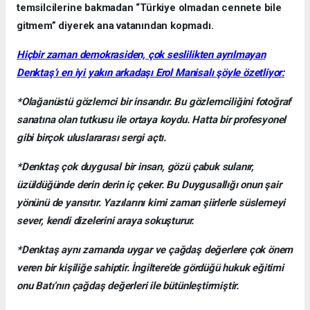
temsilcilerine bakmadan “Türkiye olmadan cennete bile
gitmem” diyerek ana vatanından kopmadı.
Hiçbir zaman demokrasiden, çok seslilikten ayrılmayan
Denktaş’ı en iyi yakın arkadaşı Erol Manisalı şöyle özetliyor:
*Olağanüstü gözlemci bir insandır. Bu gözlemciliğini fotoğraf
sanatına olan tutkusu ile ortaya koydu. Hatta bir profesyonel
gibi birçok uluslararası sergi açtı.
*Denktaş çok duygusal bir insan, gözü çabuk sulanır,
üzüldüğünde derin derin iç çeker. Bu Duygusallığı onun şair
yönünü de yansıtır. Yazılarını kimi zaman şiirlerle süslemeyi
sever, kendi dizelerini araya sokuşturur.
*Denktaş aynı zamanda uygar ve çağdaş değerlere çok önem
veren bir kişiliğe sahiptir. İngiltere’de gördüğü hukuk eğitimi
onu Batı’nın çağdaş değerleri ile bütünleştirmiştir.