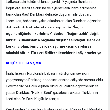
Lefkoşa’daki hükûmet binası yakıldı. 7 yaşında Rumların
İngilizlere silahlı saldırısına ve eylemcilerin idam edilmesine
tanık olan Rauf Denktaş’ı dehşete düşüren aile dostları,
komşuları, babasının yakın arkadaşları olan Rumların ağzından
dökülenlerdi.
Nefretin etkisine kapılanlar “İngiliz
egemenliğinden kurtulmak” derken “bağımsızlık” değil,
Kıbrıs’ı Yunanistan’a bağlama düşüncesindeydi. Daha da
korkunç olan; bunu gerçekleştirmek için gerekirse
adadaki bütün Türkleri öldürebileceklerini söylemeleriydi.
KÜÇÜK İLE TANIŞMA
İngiliz lisesini bitirdiğinde babasını yitirdiği için sevincini
yaşayamayan Denktaş, babasının anısına adliyede memur oldu.
Çevirmenlik, yazıcılık dışında okuduğu okulda öğretmenlik de
yapan Denktaş;
“Halkın Sesi”
gazetesini çıkaran Türklerinin
lideri olan Dr. Fazıl Küçük ile tanıştı.
Kendisinden 18 yaş büyük olan Fazıl Küçük’ün asıl adı Mustafa