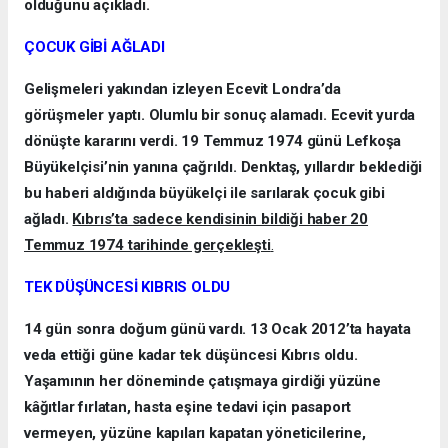
olduğunu açıkladı.
ÇOCUK GİBİ AĞLADI
Gelişmeleri yakından izleyen Ecevit Londra’da
görüşmeler yaptı. Olumlu bir sonuç alamadı. Ecevit yurda
dönüşte kararını verdi. 19 Temmuz 1974 günü Lefkoşa
Büyükelçisi’nin yanına çağrıldı. Denktaş, yıllardır beklediği
bu haberi aldığında büyükelçi ile sarılarak çocuk gibi
ağladı.
Kıbrıs’ta sadece kendisinin bildiği haber 20
Temmuz 1974 tarihinde gerçekleşti
.
TEK DÜŞÜNCESİ KIBRIS OLDU
14 gün sonra doğum günü vardı. 13 Ocak 2012’ta hayata
veda ettiği güne kadar tek düşüncesi Kıbrıs oldu.
Yaşamının her döneminde çatışmaya girdiği yüzüne
kâğıtlar fırlatan, hasta eşine tedavi için pasaport
vermeyen, yüzüne kapıları kapatan yöneticilerine,