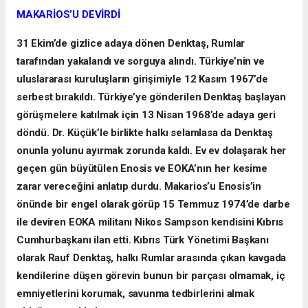
MAKARİOS’U DEVİRDİ
31 Ekim’de gizlice adaya dönen Denktaş, Rumlar
tarafından yakalandı ve sorguya alındı. Türkiye’nin ve
uluslararası kuruluşların girişimiyle 12 Kasım 1967’de
serbest bırakıldı. Türkiye’ye gönderilen Denktaş başlayan
görüşmelere katılmak için 13 Nisan 1968’de adaya geri
döndü. Dr. Küçük’le birlikte halkı selamlasa da Denktaş
onunla yolunu ayırmak zorunda kaldı. Ev ev dolaşarak her
geçen gün büyütülen Enosis ve EOKA’nın her kesime
zarar vereceğini anlatıp durdu. Makarios’u Enosis’in
önünde bir engel olarak görüp 15 Temmuz 1974’de darbe
ile deviren EOKA militanı Nikos Sampson kendisini Kıbrıs
Cumhurbaşkanı ilan etti. Kıbrıs Türk Yönetimi Başkanı
olarak Rauf Denktaş, halkı Rumlar arasında çıkan kavgada
kendilerine düşen görevin bunun bir parçası olmamak, iç
emniyetlerini korumak, savunma tedbirlerini almak