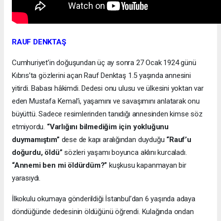
RAUF DENKTAŞ
Cumhuriyet’in doğuşundan üç ay sonra 27 Ocak 1924 günü
Kıbrıs’ta gözlerini açan Rauf Denktaş 1.5 yaşında annesini
yitirdi. Babası hâkimdi. Dedesi onu ulusu ve ülkesini yoktan var
eden Mustafa Kemal’i, yaşamını ve savaşımını anlatarak onu
büyüttü. Sadece resimlerinden tanıdığı annesinden kimse söz
etmiyordu.
“Varlığını bilmediğim için yokluğunu
duymamıştım”
dese de kapı aralığından duyduğu
“Rauf’u
doğurdu, öldü”
sözleri yaşamı boyunca aklını kurcaladı.
“Annemi ben mi öldürdüm?”
kuşkusu kapanmayan bir
yarasıydı.
İlkokulu okumaya gönderildiği İstanbul’dan 6 yaşında adaya
döndüğünde dedesinin öldüğünü öğrendi. Kulağında ondan