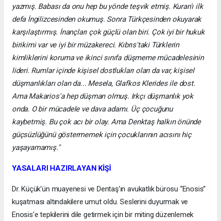
yazmış. Babası da onu hep bu yönde teşvik etmiş. Kuran'ı ilk
defa İngilizcesinden okumuş. Sonra Türkçesinden okuyarak
karşılaştırmış. İnançları çok güçlü olan biri. Çok iyi bir hukuk
birikimi var ve iyi bir müzakereci. Kıbrıs'taki Türklerin
kimliklerini koruma ve ikinci sınıfa düşmeme mücadelesinin
lideri. Rumlar içinde kişisel dostlukları olan da var, kişisel
düşmanlıkları olan da... Mesela, Glafkos Klerides ile dost.
Ama Makarios'a hep düşman olmuş. Irkçı düşmanlık yok
onda. O bir mücadele ve dava adamı. Üç çocuğunu
kaybetmiş. Bu çok acı bir olay. Ama Denktaş halkın önünde
güçsüzlüğünü göstermemek için çocuklarının acısını hiç
yaşayamamış."
YASALARI HAZIRLAYAN KİŞİ
Dr. Küçük’ün muayenesi ve Dentaş’ın avukatlık bürosu “Enosis”
kuşatması altındakilere umut oldu. Seslerini duyurmak ve
Enosis’e tepkilerini dile getirmek için bir miting düzenlemek