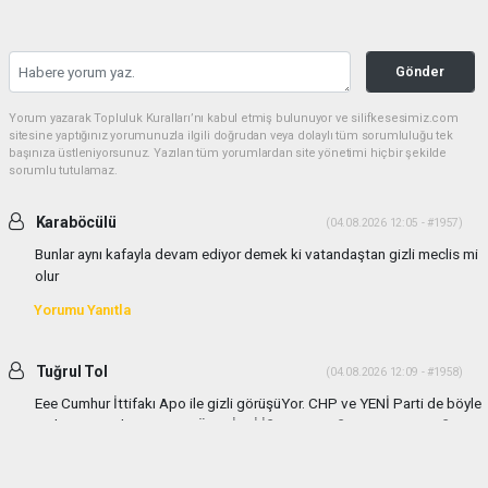
Gönder
Yorum yazarak Topluluk Kuralları’nı kabul etmiş bulunuyor ve silifkesesimiz.com
sitesine yaptığınız yorumunuzla ilgili doğrudan veya dolaylı tüm sorumluluğu tek
başınıza üstleniyorsunuz. Yazılan tüm yorumlardan site yönetimi hiçbir şekilde
sorumlu tutulamaz.
Karaböcülü
(04.08.2026 12:05 - #1957)
Bunlar aynı kafayla devam ediyor demek ki vatandaştan gizli meclis mi
olur
Yorumu Yanıtla
Tuğrul Tol
(04.08.2026 12:09 - #1958)
Eee Cumhur İttifakı Apo ile gizli görüşüYor. CHP ve YENİ Parti de böyle
gizli görüşmeler yapıyor TÜM GİZLİ İŞLERE KARŞIYIM VATANDAŞIN
HABER ALMASI ve BASIN ENGELENEMEZ
Yorumu Yanıtla