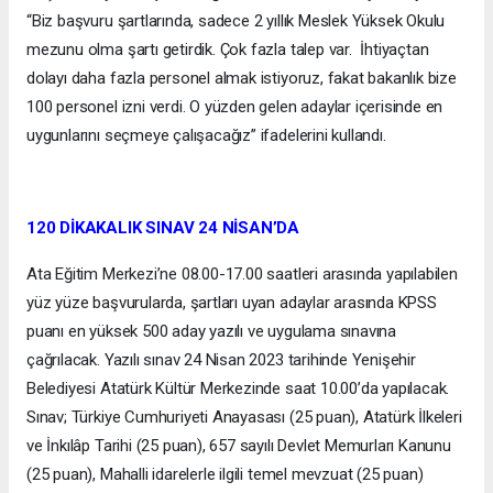
“Biz başvuru şartlarında, sadece 2 yıllık Meslek Yüksek Okulu
mezunu olma şartı getirdik. Çok fazla talep var. İhtiyaçtan
dolayı daha fazla personel almak istiyoruz, fakat bakanlık bize
100 personel izni verdi. O yüzden gelen adaylar içerisinde en
uygunlarını seçmeye çalışacağız” ifadelerini kullandı.
120 DİKAKALIK SINAV 24 NİSAN’DA
Ata Eğitim Merkezi’ne 08.00-17.00 saatleri arasında yapılabilen
yüz yüze başvurularda, şartları uyan adaylar arasında KPSS
puanı en yüksek 500 aday yazılı ve uygulama sınavına
çağrılacak. Yazılı sınav 24 Nisan 2023 tarihinde Yenişehir
Belediyesi Atatürk Kültür Merkezinde saat 10.00’da yapılacak.
Sınav; Türkiye Cumhuriyeti Anayasası (25 puan), Atatürk İlkeleri
ve İnkılâp Tarihi (25 puan), 657 sayılı Devlet Memurları Kanunu
(25 puan), Mahalli idarelerle ilgili temel mevzuat (25 puan)