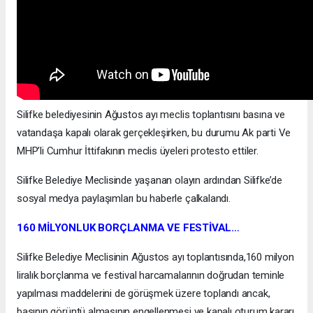
Silifke belediyesinin Ağustos ayı meclis toplantısını basına ve
vatandaşa kapalı olarak gerçekleşirken, bu durumu Ak parti Ve
MHP’li Cumhur İttifakının meclis üyeleri protesto ettiler.
Silifke Belediye Meclisinde yaşanan olayın ardından Silifke’de
sosyal medya paylaşımları bu haberle çalkalandı.
160 MİLYONLUK BORÇLANMA VE FESTİVAL…
Silifke Belediye Meclisinin Ağustos ayı toplantısında,160 milyon
liralık borçlanma ve festival harcamalarının doğrudan teminle
yapılması maddelerini de görüşmek üzere toplandı ancak,
basının görüntü almasının engellenmesi ve kapalı oturum kararı