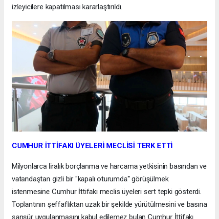
izleyicilere kapatılması kararlaştırıldı.
CUMHUR İTTİFAKI ÜYELERİ MECLİSİ TERK ETTİ
Milyonlarca liralık borçlanma ve harcama yetkisinin basından ve
vatandaştan gizli bir "kapalı oturumda" görüşülmek
istenmesine Cumhur İttifakı meclis üyeleri sert tepki gösterdi.
Toplantının şeffaflıktan uzak bir şekilde yürütülmesini ve basına
sansür uygulanmasını kabul edilemez bulan Cumhur İttifakı