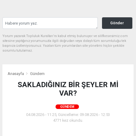
Gönder
Yorum yazarak Topluluk Kuralları’nı kabul etmiş bulunuyor ve silifkesesimiz.com
sitesine yaptığınız yorumunuzla ilgili doğrudan veya dolaylı tüm sorumluluğu tek
başınıza üstleniyorsunuz. Yazılan tüm yorumlardan site yönetimi hiçbir şekilde
sorumlu tutulamaz.
Anasayfa
Gündem
SAKLADIĞINIZ BİR ŞEYLER Mİ
VAR?
GÜNDEM
04.08.2026 - 11:25, Güncelleme: 09.08.2026 - 12:53
4771 kez okundu.