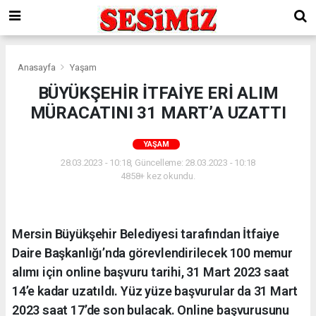
Anasayfa
Yaşam
BÜYÜKŞEHİR İTFAİYE ERİ ALIM
MÜRACATINI 31 MART’A UZATTI
YAŞAM
28.03.2023 - 10:18, Güncelleme: 28.03.2023 - 10:18
4858+ kez okundu.
Mersin Büyükşehir Belediyesi tarafından İtfaiye
Daire Başkanlığı’nda görevlendirilecek 100 memur
alımı için online başvuru tarihi, 31 Mart 2023 saat
14’e kadar uzatıldı. Yüz yüze başvurular da 31 Mart
2023 saat 17’de son bulacak. Online başvurusunu