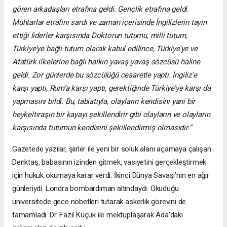
gören arkadaşları etrafına geldi. Gençlik etrafına geldi.
Muhtarlar etrafını sardı ve zaman içerisinde İngilizlerin tayin
ettiği liderler karşısında Doktorun tutumu, milli tutum,
Türkiye’ye bağlı tutum olarak kabul edilince, Türkiye’ye ve
Atatürk ilkelerine bağlı halkın yavaş yavaş sözcüsü haline
geldi. Zor günlerde bu sözcülüğü cesaretle yaptı. İngiliz’e
karşı yaptı, Rum’a karşı yaptı, gerektiğinde Türkiye’ye karşı da
yapmasını bildi. Bu, tabiatıyla, olayların kendisini yani bir
heykeltıraşın bir kayayı şekillendirir gibi olayların ve olayların
karşısında tutumun kendisini şekillendirmiş olmasıdır.”
Gazetede yazılar, şiirler ile yeni bir soluk alanı açamaya çalışan
Denktaş, babasının izinden gitmek, vasiyetini gerçekleştirmek
için hukuk okumaya karar verdi. İkinci Dünya Savaşı’nın en ağır
günleriydi. Londra bombardıman altındaydı. Okuduğu
üniversitede gece nöbetleri tutarak askerlik görevini de
tamamladı. Dr. Fazıl Küçük ile mektuplaşarak Ada’daki