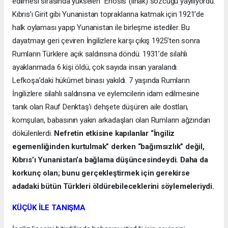
edilmesi sırasında yükselen “Enosis”(ilhak) sözcüğü yayılıyordu.
Kıbrıs’ı Girit gibi Yunanistan topraklarına katmak için 1921’de
halk oylaması yapıp Yunanistan ile birleşme istediler. Bu
dayatmayı geri çeviren İngilizlere karşı çıkış 1925’ten sonra
Rumların Türklere açık saldırısına döndü. 1931’de silahlı
ayaklanmada 6 kişi öldü, çok sayıda insan yaralandı.
Lefkoşa’daki hükûmet binası yakıldı. 7 yaşında Rumların
İngilizlere silahlı saldırısına ve eylemcilerin idam edilmesine
tanık olan Rauf Denktaş’ı dehşete düşüren aile dostları,
komşuları, babasının yakın arkadaşları olan Rumların ağzından
dökülenlerdi.
Nefretin etkisine kapılanlar “İngiliz
egemenliğinden kurtulmak” derken “bağımsızlık” değil,
Kıbrıs’ı Yunanistan’a bağlama düşüncesindeydi. Daha da
korkunç olan; bunu gerçekleştirmek için gerekirse
adadaki bütün Türkleri öldürebileceklerini söylemeleriydi.
KÜÇÜK İLE TANIŞMA