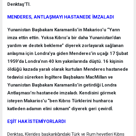
Denktaş’TI.
MENDERES, ANTLAŞMAYI HASTANEDE İMZALADI
Yunanistan Başbakanı Karamanlis’in Makarios’u “Yarın
imza ettin ettin. Yoksa Kıbrıs’a bir daha Yunanistan’dan
yardım ve destek bekleme” diyerek zorlayarak sağlanan
anlaşma için Londra’ya giden Menderes’in uçağı 17 Şubat
1959’da Londra’nın 40 km yakınlarında düştü. 16 kişinin
öldüğü kazada yaralı olarak kurtulan Menderes hastanede
tedavisi sürerken İngiltere Başbakanı MacMillan ve
Yunanistan Başbakanı Karamanlis’in getirdiği Londra
Antlaşması’nı hastanede imzaladı. Kendisini görmek
isteyen Makarios’u “ben Kıbrıs Türklerini hunharca
katleden adamın elini sıkmam” diyerek geri çevirdİ.
EŞİT HAK İSTEMİYORLARDI
Denktaş, Klerides başkanlığındaki Türk ve Rum heyetleri Kıbrıs