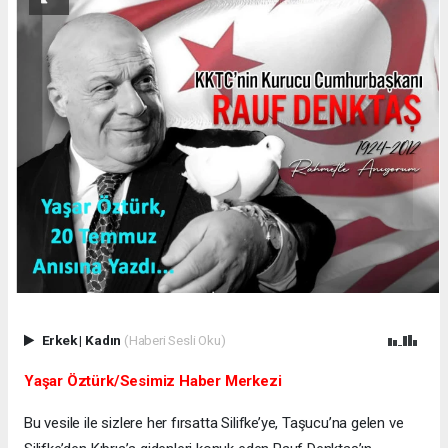
Erkek
|
Kadın
(Haberi Sesli Oku)
Yaşar Öztürk/Sesimiz Haber Merkezi
Bu vesile ile sizlere her fırsatta Silifke’ye, Taşucu’na gelen ve