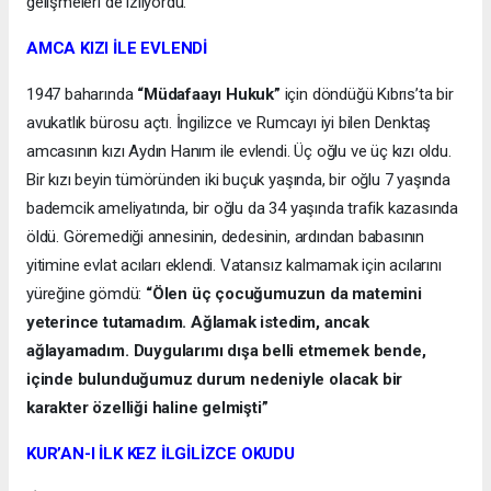
gelişmeleri de izliyordu.
AMCA KIZI İLE EVLENDİ
1947 baharında
“Müdafaayı Hukuk”
için döndüğü Kıbrıs’ta bir
avukatlık bürosu açtı. İngilizce ve Rumcayı iyi bilen Denktaş
amcasının kızı Aydın Hanım ile evlendi. Üç oğlu ve üç kızı oldu.
Bir kızı beyin tümöründen iki buçuk yaşında, bir oğlu 7 yaşında
bademcik ameliyatında, bir oğlu da 34 yaşında trafik kazasında
öldü. Göremediği annesinin, dedesinin, ardından babasının
yitimine evlat acıları eklendi. Vatansız kalmamak için acılarını
yüreğine gömdü:
“Ölen üç çocuğumuzun da matemini
yeterince tutamadım. Ağlamak istedim, ancak
ağlayamadım. Duygularımı dışa belli etmemek bende,
içinde bulunduğumuz durum nedeniyle olacak bir
karakter özelliği haline gelmişti”
KUR’AN-I İLK KEZ İLGİLİZCE OKUDU