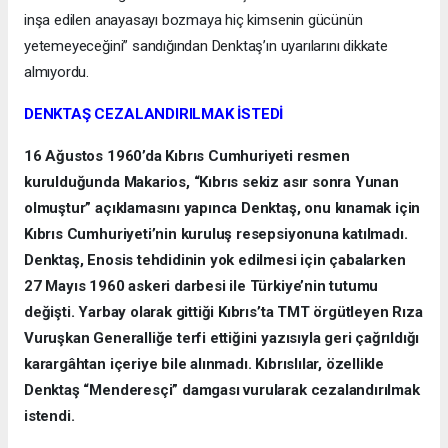
inşa edilen anayasayı bozmaya hiç kimsenin gücünün
yetemeyeceğini” sandığından Denktaş’ın uyarılarını dikkate
almıyordu.
DENKTAŞ CEZALANDIRILMAK İSTEDİ
16 Ağustos 1960’da Kıbrıs Cumhuriyeti resmen
kurulduğunda Makarios, “Kıbrıs sekiz asır sonra Yunan
olmuştur” açıklamasını yapınca Denktaş, onu kınamak için
Kıbrıs Cumhuriyeti’nin kuruluş resepsiyonuna katılmadı.
Denktaş, Enosis tehdidinin yok edilmesi için çabalarken
27 Mayıs 1960 askeri darbesi ile Türkiye’nin tutumu
değişti. Yarbay olarak gittiği Kıbrıs’ta TMT örgütleyen Rıza
Vuruşkan Generalliğe terfi ettiğini yazısıyla geri çağrıldığı
karargâhtan içeriye bile alınmadı. Kıbrıslılar, özellikle
Denktaş “Menderesçi” damgası vurularak cezalandırılmak
istendi.