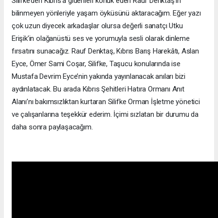
Silifke’den Kıbrıs’a gidenleri konuk eden Rauf Denktaş’ın
bilinmeyen yönleriyle yaşam öyküsünü aktaracağım. Eğer yazı
çok uzun diyecek arkadaşlar olursa değerli sanatçı Utku
Erişik’in olağanüstü ses ve yorumuyla sesli olarak dinleme
fırsatını sunacağız. Rauf Denktaş, Kıbrıs Barış Harekâtı, Aslan
Eyce, Ömer Sami Coşar, Silifke, Taşucu konularında ise
Mustafa Devrim Eyce’nin yakında yayınlanacak anıları bizi
aydınlatacak. Bu arada Kıbrıs Şehitleri Hatıra Ormanı Anıt
Alanı’nı bakımsızlıktan kurtaran Silifke Orman İşletme yönetici
ve çalışanlarına teşekkür ederim. İçimi sızlatan bir durumu da
daha sonra paylaşacağım.