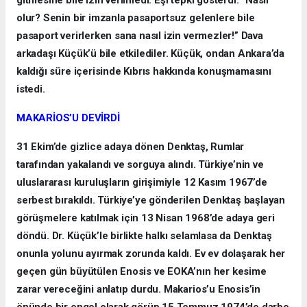
gitmesine bile izin verilmedi. Eşi tepki gösterdi: “Nasıl
olur? Senin bir imzanla pasaportsuz gelenlere bile
pasaport verirlerken sana nasıl izin vermezler!” Dava
arkadaşı Küçük’ü bile etkilediler. Küçük, ondan Ankara’da
kaldığı süre içerisinde Kıbrıs hakkında konuşmamasını
istedi.
MAKARİOS’U DEVİRDİ
31 Ekim’de gizlice adaya dönen Denktaş, Rumlar
tarafından yakalandı ve sorguya alındı. Türkiye’nin ve
uluslararası kuruluşların girişimiyle 12 Kasım 1967’de
serbest bırakıldı. Türkiye’ye gönderilen Denktaş başlayan
görüşmelere katılmak için 13 Nisan 1968’de adaya geri
döndü. Dr. Küçük’le birlikte halkı selamlasa da Denktaş
onunla yolunu ayırmak zorunda kaldı. Ev ev dolaşarak her
geçen gün büyütülen Enosis ve EOKA’nın her kesime
zarar vereceğini anlatıp durdu. Makarios’u Enosis’in