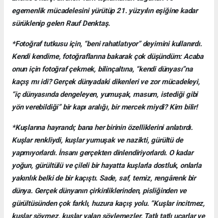
egemenlik mücadelesini yürütüp 21. yüzyılın eşiğine kadar
sürüklenip gelen Rauf Denktaş.
*Fotoğraf tutkusu için, “beni rahatlatıyor” deyimini kullanırdı.
Kendi kendime, fotoğraflarına bakarak çok düşündüm: Acaba
onun için fotoğraf çekmek, bilinçaltına, “kendi dünyası”na
kaçış mı idi? Gerçek dünyadaki dikenleri ve zor mücadeleyi,
“iç dünyasında dengeleyen, yumuşak, masum, istediği gibi
yön verebildiği” bir kapı aralığı, bir mercek miydi? Kim bilir!
*Kuşlarına hayrandı; bana her birinin özelliklerini anlatırdı.
Kuşlar renkliydi, kuşlar yumuşak ve nazikti, gürültü de
yapmıyorlardı. İnsanı gerçekten dinlendiriyorlardı. O kadar
yoğun, gürültülü ve çileli bir hayatta kuşlarla dostluk, onlarla
yakınlık belki de bir kaçıştı. Sade, saf, temiz, rengârenk bir
dünya. Gerçek dünyanın çirkinliklerinden, pisliğinden ve
gürültüsünden çok farklı, huzura kaçış yolu. “Kuşlar incitmez,
kuşlar sövmez, kuşlar yalan söylemezler. Tatlı tatlı uçarlar ve