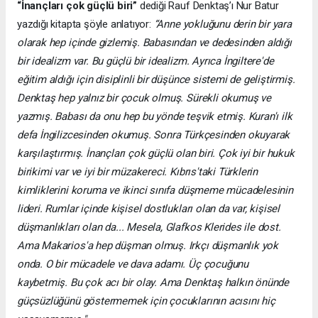
“İnançları çok güçlü biri”
dediği Rauf Denktaş’ı Nur Batur
yazdığı kitapta şöyle anlatıyor:
“Anne yokluğunu derin bir yara
olarak hep içinde gizlemiş. Babasından ve dedesinden aldığı
bir idealizm var. Bu güçlü bir idealizm. Ayrıca İngiltere'de
eğitim aldığı için disiplinli bir düşünce sistemi de geliştirmiş.
Denktaş hep yalnız bir çocuk olmuş. Sürekli okumuş ve
yazmış. Babası da onu hep bu yönde teşvik etmiş. Kuran'ı ilk
defa İngilizcesinden okumuş. Sonra Türkçesinden okuyarak
karşılaştırmış. İnançları çok güçlü olan biri. Çok iyi bir hukuk
birikimi var ve iyi bir müzakereci. Kıbrıs'taki Türklerin
kimliklerini koruma ve ikinci sınıfa düşmeme mücadelesinin
lideri. Rumlar içinde kişisel dostlukları olan da var, kişisel
düşmanlıkları olan da... Mesela, Glafkos Klerides ile dost.
Ama Makarios'a hep düşman olmuş. Irkçı düşmanlık yok
onda. O bir mücadele ve dava adamı. Üç çocuğunu
kaybetmiş. Bu çok acı bir olay. Ama Denktaş halkın önünde
güçsüzlüğünü göstermemek için çocuklarının acısını hiç