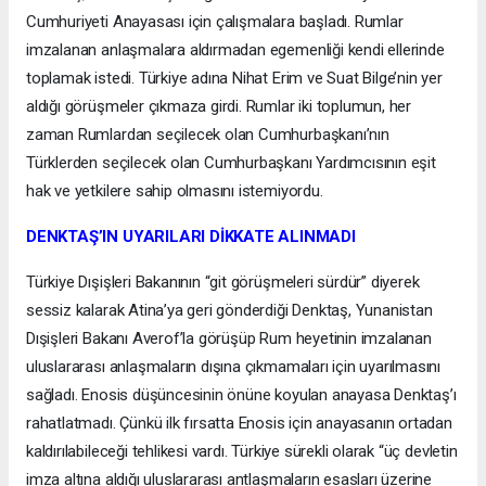
Cumhuriyeti Anayasası için çalışmalara başladı. Rumlar
imzalanan anlaşmalara aldırmadan egemenliği kendi ellerinde
toplamak istedi. Türkiye adına Nihat Erim ve Suat Bilge’nin yer
aldığı görüşmeler çıkmaza girdi. Rumlar iki toplumun, her
zaman Rumlardan seçilecek olan Cumhurbaşkanı’nın
Türklerden seçilecek olan Cumhurbaşkanı Yardımcısının eşit
hak ve yetkilere sahip olmasını istemiyordu.
DENKTAŞ’IN UYARILARI DİKKATE ALINMADI
Türkiye Dışişleri Bakanının “git görüşmeleri sürdür” diyerek
sessiz kalarak Atina’ya geri gönderdiği Denktaş, Yunanistan
Dışişleri Bakanı Averof’la görüşüp Rum heyetinin imzalanan
uluslararası anlaşmaların dışına çıkmamaları için uyarılmasını
sağladı. Enosis düşüncesinin önüne koyulan anayasa Denktaş’ı
rahatlatmadı. Çünkü ilk fırsatta Enosis için anayasanın ortadan
kaldırılabileceği tehlikesi vardı. Türkiye sürekli olarak “üç devletin
imza altına aldığı uluslararası antlaşmaların esasları üzerine