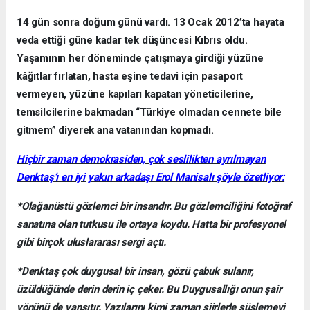
14 gün sonra doğum günü vardı. 13 Ocak 2012’ta hayata
veda ettiği güne kadar tek düşüncesi Kıbrıs oldu.
Yaşamının her döneminde çatışmaya girdiği yüzüne
kâğıtlar fırlatan, hasta eşine tedavi için pasaport
vermeyen, yüzüne kapıları kapatan yöneticilerine,
temsilcilerine bakmadan “Türkiye olmadan cennete bile
gitmem” diyerek ana vatanından kopmadı.
Hiçbir zaman demokrasiden, çok seslilikten ayrılmayan
Denktaş’ı en iyi yakın arkadaşı Erol Manisalı şöyle özetliyor:
*Olağanüstü gözlemci bir insandır. Bu gözlemciliğini fotoğraf
sanatına olan tutkusu ile ortaya koydu. Hatta bir profesyonel
gibi birçok uluslararası sergi açtı.
*Denktaş çok duygusal bir insan, gözü çabuk sulanır,
üzüldüğünde derin derin iç çeker. Bu Duygusallığı onun şair
yönünü de yansıtır. Yazılarını kimi zaman şiirlerle süslemeyi