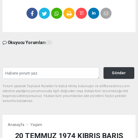
Okuyucu Yorumları
(0)
Gönder
Yorum yazarak Topluluk Kuralları’nı kabul etmiş bulunuyor ve silifkesesimiz.com
sitesine yaptığınız yorumunuzla ilgili doğrudan veya dolaylı tüm sorumluluğu tek
başınıza üstleniyorsunuz. Yazılan tüm yorumlardan site yönetimi hiçbir şekilde
sorumlu tutulamaz.
Anasayfa
Yaşam
20 TEMMUZ 1974 KIBRIS BARIŞ