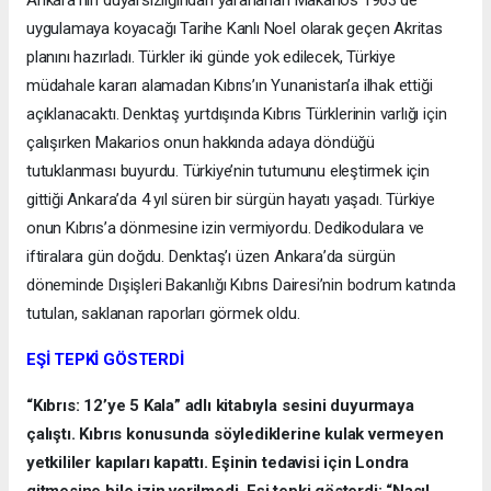
Ankara’nın duyarsızlığından yararlanan Makarios 1963’de
uygulamaya koyacağı Tarihe Kanlı Noel olarak geçen Akritas
planını hazırladı. Türkler iki günde yok edilecek, Türkiye
müdahale kararı alamadan Kıbrıs’ın Yunanistan’a ilhak ettiği
açıklanacaktı. Denktaş yurtdışında Kıbrıs Türklerinin varlığı için
çalışırken Makarios onun hakkında adaya döndüğü
tutuklanması buyurdu. Türkiye’nin tutumunu eleştirmek için
gittiği Ankara’da 4 yıl süren bir sürgün hayatı yaşadı. Türkiye
onun Kıbrıs’a dönmesine izin vermiyordu. Dedikodulara ve
iftiralara gün doğdu. Denktaş’ı üzen Ankara’da sürgün
döneminde Dışişleri Bakanlığı Kıbrıs Dairesi’nin bodrum katında
tutulan, saklanan raporları görmek oldu.
EŞİ TEPKİ GÖSTERDİ
“Kıbrıs: 12’ye 5 Kala” adlı kitabıyla sesini duyurmaya
çalıştı. Kıbrıs konusunda söylediklerine kulak vermeyen
yetkililer kapıları kapattı. Eşinin tedavisi için Londra