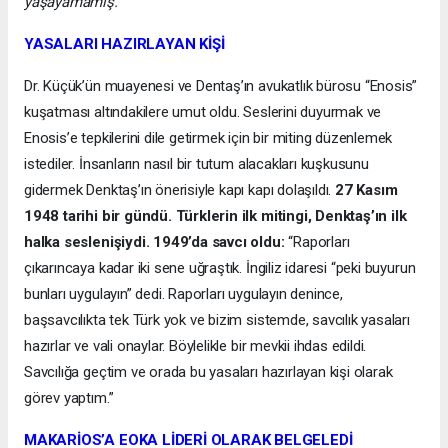
yaşayamamış."
YASALARI HAZIRLAYAN KİŞİ
Dr. Küçük’ün muayenesi ve Dentaş’ın avukatlık bürosu “Enosis”
kuşatması altındakilere umut oldu. Seslerini duyurmak ve
Enosis’e tepkilerini dile getirmek için bir miting düzenlemek
istediler. İnsanların nasıl bir tutum alacakları kuşkusunu
gidermek Denktaş’ın önerisiyle kapı kapı dolaşıldı.
27 Kasım
1948 tarihi bir gündü. Türklerin ilk mitingi, Denktaş’ın ilk
halka seslenişiydi. 1949’da savcı oldu:
“Raporları
çıkarıncaya kadar iki sene uğraştık. İngiliz idaresi “peki buyurun
bunları uygulayın” dedi. Raporları uygulayın denince,
başsavcılıkta tek Türk yok ve bizim sistemde, savcılık yasaları
hazırlar ve vali onaylar. Böylelikle bir mevkii ihdas edildi.
Savcılığa geçtim ve orada bu yasaları hazırlayan kişi olarak
görev yaptım.”
MAKARİOS’A EOKA LİDERİ OLARAK BELGELEDİ