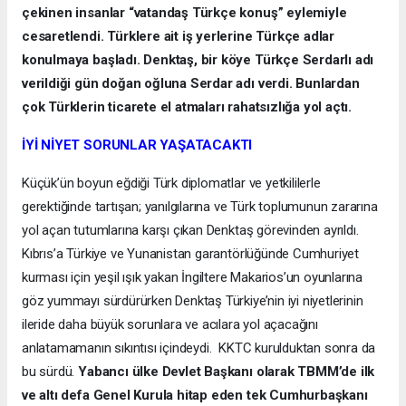
çekinen insanlar “vatandaş Türkçe konuş” eylemiyle
cesaretlendi. Türklere ait iş yerlerine Türkçe adlar
konulmaya başladı. Denktaş, bir köye Türkçe Serdarlı adı
verildiği gün doğan oğluna Serdar adı verdi. Bunlardan
çok Türklerin ticarete el atmaları rahatsızlığa yol açtı.
İYİ NİYET SORUNLAR YAŞATACAKTI
Küçük’ün boyun eğdiği Türk diplomatlar ve yetkililerle
gerektiğinde tartışan; yanılgılarına ve Türk toplumunun zararına
yol açan tutumlarına karşı çıkan Denktaş görevinden ayrıldı.
Kıbrıs’a Türkiye ve Yunanistan garantörlüğünde Cumhuriyet
kurması için yeşil ışık yakan İngiltere Makarios’un oyunlarına
göz yummayı sürdürürken Denktaş Türkiye’nin iyi niyetlerinin
ileride daha büyük sorunlara ve acılara yol açacağını
anlatamamanın sıkıntısı içindeydi. KKTC kurulduktan sonra da
bu sürdü.
Yabancı ülke Devlet Başkanı olarak TBMM’de ilk
ve altı defa Genel Kurula hitap eden tek Cumhurbaşkanı