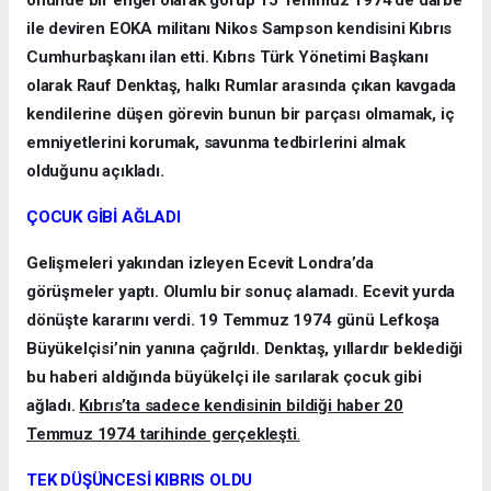
önünde bir engel olarak görüp 15 Temmuz 1974’de darbe
ile deviren EOKA militanı Nikos Sampson kendisini Kıbrıs
Cumhurbaşkanı ilan etti. Kıbrıs Türk Yönetimi Başkanı
olarak Rauf Denktaş, halkı Rumlar arasında çıkan kavgada
kendilerine düşen görevin bunun bir parçası olmamak, iç
emniyetlerini korumak, savunma tedbirlerini almak
olduğunu açıkladı.
ÇOCUK GİBİ AĞLADI
Gelişmeleri yakından izleyen Ecevit Londra’da
görüşmeler yaptı. Olumlu bir sonuç alamadı. Ecevit yurda
dönüşte kararını verdi. 19 Temmuz 1974 günü Lefkoşa
Büyükelçisi’nin yanına çağrıldı. Denktaş, yıllardır beklediği
bu haberi aldığında büyükelçi ile sarılarak çocuk gibi
ağladı.
Kıbrıs’ta sadece kendisinin bildiği haber 20
Temmuz 1974 tarihinde gerçekleşti
.
TEK DÜŞÜNCESİ KIBRIS OLDU