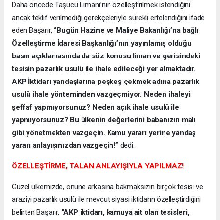
Daha öncede Taşucu Limanı’nın özelleştirilmek istendiğini
ancak teklif verilmediği gerekçeleriyle sürekli ertelendiğini ifade
eden Başarır,
“Bugün Hazine ve Maliye Bakanlığı’na bağlı
Özelleştirme İdaresi Başkanlığı’nın yayınlamış olduğu
basın açıklamasında da söz konusu liman ve gerisindeki
tesisin pazarlık usulü ile ihale edileceği yer almaktadır.
AKP İktidarı yandaşlarına peşkeş çekmek adına pazarlık
usulü ihale yönteminden vazgeçmiyor. Neden ihaleyi
şeffaf yapmıyorsunuz? Neden açık ihale usulü ile
yapmıyorsunuz? Bu ülkenin değerlerini babanızın malı
gibi yönetmekten vazgeçin. Kamu yararı yerine yandaş
yararı anlayışınızdan vazgeçin!”
dedi.
ÖZELLEŞTİRME, TALAN ANLAYIŞIYLA YAPILMAZ!
Güzel ülkemizde, önüne arkasına bakmaksızın birçok tesisi ve
araziyi pazarlık usulü ile mevcut siyasi iktidarın özelleştirdiğini
belirten Başarır,
“AKP iktidarı, kamuya ait olan tesisleri,