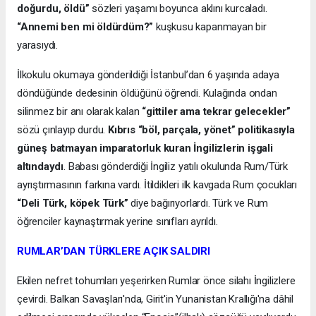
doğurdu, öldü”
sözleri yaşamı boyunca aklını kurcaladı.
“Annemi ben mi öldürdüm?”
kuşkusu kapanmayan bir
yarasıydı.
İlkokulu okumaya gönderildiği İstanbul’dan 6 yaşında adaya
döndüğünde dedesinin öldüğünü öğrendi. Kulağında ondan
silinmez bir anı olarak kalan
“gittiler ama tekrar gelecekler”
sözü çınlayıp durdu.
Kıbrıs “böl, parçala, yönet” politikasıyla
güneş batmayan imparatorluk kuran İngilizlerin işgali
altındaydı
. Babası gönderdiği İngiliz yatılı okulunda Rum/Türk
ayrıştırmasının farkına vardı. İtildikleri ilk kavgada Rum çocukları
“Deli Türk, köpek Türk”
diye bağırıyorlardı. Türk ve Rum
öğrenciler kaynaştırmak yerine sınıfları ayrıldı.
RUMLAR’DAN TÜRKLERE AÇIK SALDIRI
Ekilen nefret tohumları yeşerirken Rumlar önce silahı İngilizlere
çevirdi. Balkan Savaşları'nda, Girit'in Yunanistan Krallığı'na dâhil