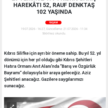
HAREKÂTI 52, RAUF DENKTAŞ
102 YAŞINDA
YAŞAM
19.07.2026 - 16:27, Güncelleme: 21.07.2026 - 11:34
5664 kez okundu.
Kıbrıs Silifke için ayrı bir öneme sahip. Bu yıl 52. yıl
dönümü için her yıl olduğu gibi Kıbrıs Şehitleri
Hatıra Ormanı Anıt Alanı’nda “Barış ve Özgürlük
Bayramı” dolaysıyla bir araya geleceğiz. Aziz
Şehitleri anacağız. Gazilere saygılarımızı
sunacağız.