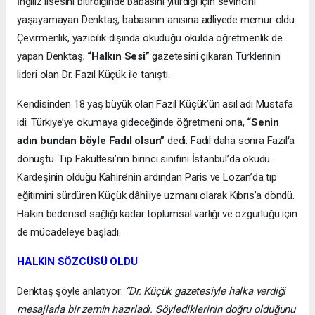
İngiliz lisesini bitirdiğinde babasını yitirdiği için sevincini
yaşayamayan Denktaş, babasının anısına adliyede memur oldu.
Çevirmenlik, yazıcılık dışında okuduğu okulda öğretmenlik de
yapan Denktaş;
“Halkın Sesi”
gazetesini çıkaran Türklerinin
lideri olan Dr. Fazıl Küçük ile tanıştı.
Kendisinden 18 yaş büyük olan Fazıl Küçük’ün asıl adı Mustafa
idi. Türkiye’ye okumaya gideceğinde öğretmeni ona,
“Senin
adın bundan böyle Fadıl olsun”
dedi. Fadıl daha sonra Fazıl‘a
dönüştü. Tıp Fakültesi’nin birinci sınıfını İstanbul’da okudu.
Kardeşinin olduğu Kahire’nin ardından Paris ve Lozan’da tıp
eğitimini sürdüren Küçük dâhiliye uzmanı olarak Kıbrıs’a döndü.
Halkın bedensel sağlığı kadar toplumsal varlığı ve özgürlüğü için
de mücadeleye başladı.
HALKIN SÖZCÜSÜ OLDU
Denktaş şöyle anlatıyor:
“Dr. Küçük gazetesiyle halka verdiği
mesajlarla bir zemin hazırladı. Söylediklerinin doğru olduğunu