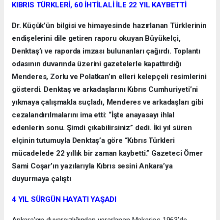
KIBRIS TÜRKLERİ, 60 İHTİLALİ İLE 22 YIL KAYBETTİ
Dr. Küçük’ün bilgisi ve himayesinde hazırlanan Türklerinin
endişelerini dile getiren raporu okuyan Büyükelçi,
Denktaş’ı ve raporda imzası bulunanları çağırdı. Toplantı
odasının duvarında üzerini gazetelerle kapattırdığı
Menderes, Zorlu ve Polatkan’ın elleri kelepçeli resimlerini
gösterdi. Denktaş ve arkadaşlarını Kıbrıs Cumhuriyeti’ni
yıkmaya çalışmakla suçladı, Menderes ve arkadaşları gibi
cezalandırılmalarını ima etti: “İşte anayasayı ihlal
edenlerin sonu. Şimdi çıkabilirsiniz” dedi. İki yıl süren
elçinin tutumuyla Denktaş’a göre “Kıbrıs Türkleri
mücadelede 22 yıllık bir zaman kaybetti.” Gazeteci Ömer
Sami Coşar’ın yazılarıyla Kıbrıs sesini Ankara’ya
duyurmaya çalıştı
.
4 YIL SÜRGÜN HAYATI YAŞADI