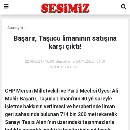
Anasayfa
Başarır, Taşucu limanının satışına
karşı çıktı!
22.09.2021 - 16:00, Güncelleme: 24.11.2022 - 01:59
5289+ kez okundu.
CHP Mersin Milletvekili ve Parti Meclisi Üyesi Ali
Mahir Başarır, Taşucu Limanı’nın 40 yıl süreyle
işletme hakkının verilmesi ve beraberinde liman
geri sahasında bulunan 714 bin 200 metrekarelik
Sanayi Tesis Alanı’nın üzerindeki taşınmazlarla
birlikte pazarlık usulü ile bugün ihale edilecek