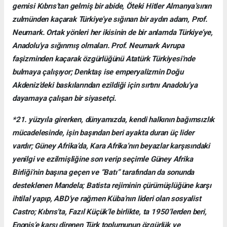
gemisi Kıbrıs’tan gelmiş bir abide, Öteki Hitler Almanya’sının
zulmünden kaçarak Türkiye’ye sığınan bir aydın adam, Prof.
Neumark. Ortak yönleri her ikisinin de bir anlamda Türkiye’ye,
Anadolu’ya sığınmış olmaları. Prof. Neumark Avrupa
faşizminden kaçarak özgürlüğünü Atatürk Türkiyesi’nde
bulmaya çalışıyor; Denktaş ise emperyalizmin Doğu
Akdeniz’deki baskılarından ezildiği için sırtını Anadolu’ya
dayamaya çalışan bir siyasetçi.
*21. yüzyıla girerken, dünyamızda, kendi halkının bağımsızlık
mücadelesinde, işin başından beri ayakta duran üç lider
vardır; Güney Afrika’da, Kara Afrika’nın beyazlar karşısındaki
yenilgi ve ezilmişliğine son verip seçimle Güney Afrika
Birliği’nin başına geçen ve “Batı” tarafından da sonunda
desteklenen Mandela; Batista rejiminin çürümüşlüğüne karşı
ihtilal yapıp, ABD’ye rağmen Küba’nın lideri olan sosyalist
Castro; Kıbrıs’ta, Fazıl Küçük’le birlikte, ta 1950’lerden beri,
Enonis’e karşı direnen Türk toplumunun özgürlük ve