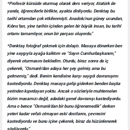
*Profesör kürsüde oturmuş olarak ders veriyor, Atatürk de
yanda, öğrencilerle birlikte, ayakta dinliyordu. Denktaş bu
tarihî ortamdan çok etkilenmişti. Anadolu’nun güney ucundan,
Kıbrıs’tan, yine tarihin içinden gelen bir büyük insan, bu tarihî
ortamı tamamlıyor, onun bir parçası oluyordu.”
*Denktaş fotoğraf çekmek için dolaştı. Masaya dönerken ben
yine saygıyla ayağa kalktım ve “Sayın Cumhurbaşkanım,”
diyerek oturmasını bekledim. Oturdu, biraz sonra da iç
çekerek, “Osmanlı’dan adaya her şey gelmiş ama bu
gelmemiş,” dedi. Benim kendisine karşı saygılı davranışımı
kastediyordu. Denktaş masaya gelip giderken benden başka
yerinden kıpırdayan yoktu. Ancak o sözleriyle muhtemelen
bizim masamızı değil, adadaki genel davranışı kastediyordu.
Ama o bence “Osmanlı’dan bir bunu öğrenemedik” derken
yeteri kadar vefalı olmayan eski dostlarını, çevresini
kastediyordu ve bunu içine çekerek, biraz da hüzünlenerek
söylüyordu.”