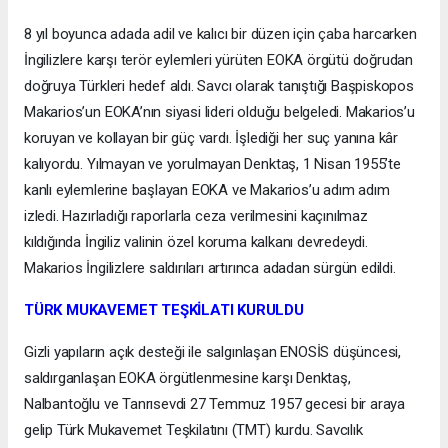
8 yıl boyunca adada adil ve kalıcı bir düzen için çaba harcarken
İngilizlere karşı terör eylemleri yürüten EOKA örgütü doğrudan
doğruya Türkleri hedef aldı. Savcı olarak tanıştığı Başpiskopos
Makarios’un EOKA’nın siyasi lideri olduğu belgeledi. Makarios’u
koruyan ve kollayan bir güç vardı. İşlediği her suç yanına kâr
kalıyordu. Yılmayan ve yorulmayan Denktaş, 1 Nisan 1955’te
kanlı eylemlerine başlayan EOKA ve Makarios’u adım adım
izledi. Hazırladığı raporlarla ceza verilmesini kaçınılmaz
kıldığında İngiliz valinin özel koruma kalkanı devredeydi.
Makarios İngilizlere saldırıları artırınca adadan sürgün edildi.
TÜRK MUKAVEMET TEŞKİLATI KURULDU
Gizli yapıların açık desteği ile salgınlaşan ENOSİS düşüncesi,
saldırganlaşan EOKA örgütlenmesine karşı Denktaş,
Nalbantoğlu ve Tanrısevdi 27 Temmuz 1957 gecesi bir araya
gelip Türk Mukavemet Teşkilatını (TMT) kurdu. Savcılık