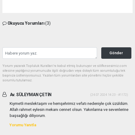
Okuyucu Yorumları
(3)
Gönder
Yorum yazarak Topluluk Kuralları’nı kabul etmiş bulunuyor ve silifkesesimiz.com
sitesine yaptığınız yorumunuzla ilgili doğrudan veya dolaylı tüm sorumluluğu tek
başınıza üstleniyorsunuz. Yazılan tüm yorumlardan site yönetimi hiçbir şekilde
sorumlu tutulamaz.
Av. SÜLEYMAN ÇETİN
(24.07.2024 14:23 - #1172)
Kıymetli meslektaşım ve hemşehrimiz vefatı nedeniyle çok üzüldüm.
Allah rahmet eylesin mekanı cennet olsun. Yakınlarına ve sevenlerine
başsağlığı diliyorum.
Yorumu Yanıtla