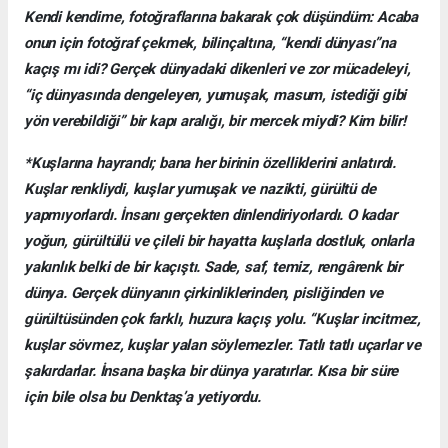
Kendi kendime, fotoğraflarına bakarak çok düşündüm: Acaba
onun için fotoğraf çekmek, bilinçaltına, “kendi dünyası”na
kaçış mı idi? Gerçek dünyadaki dikenleri ve zor mücadeleyi,
“iç dünyasında dengeleyen, yumuşak, masum, istediği gibi
yön verebildiği” bir kapı aralığı, bir mercek miydi? Kim bilir!
*Kuşlarına hayrandı; bana her birinin özelliklerini anlatırdı.
Kuşlar renkliydi, kuşlar yumuşak ve nazikti, gürültü de
yapmıyorlardı. İnsanı gerçekten dinlendiriyorlardı. O kadar
yoğun, gürültülü ve çileli bir hayatta kuşlarla dostluk, onlarla
yakınlık belki de bir kaçıştı. Sade, saf, temiz, rengârenk bir
dünya. Gerçek dünyanın çirkinliklerinden, pisliğinden ve
gürültüsünden çok farklı, huzura kaçış yolu. “Kuşlar incitmez,
kuşlar sövmez, kuşlar yalan söylemezler. Tatlı tatlı uçarlar ve
şakırdarlar. İnsana başka bir dünya yaratırlar. Kısa bir süre
için bile olsa bu Denktaş’a yetiyordu.