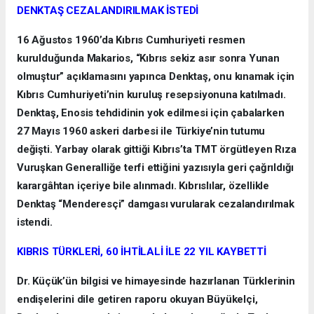
DENKTAŞ CEZALANDIRILMAK İSTEDİ
16 Ağustos 1960’da Kıbrıs Cumhuriyeti resmen
kurulduğunda Makarios, “Kıbrıs sekiz asır sonra Yunan
olmuştur” açıklamasını yapınca Denktaş, onu kınamak için
Kıbrıs Cumhuriyeti’nin kuruluş resepsiyonuna katılmadı.
Denktaş, Enosis tehdidinin yok edilmesi için çabalarken
27 Mayıs 1960 askeri darbesi ile Türkiye’nin tutumu
değişti. Yarbay olarak gittiği Kıbrıs’ta TMT örgütleyen Rıza
Vuruşkan Generalliğe terfi ettiğini yazısıyla geri çağrıldığı
karargâhtan içeriye bile alınmadı. Kıbrıslılar, özellikle
Denktaş “Menderesçi” damgası vurularak cezalandırılmak
istendi.
KIBRIS TÜRKLERİ, 60 İHTİLALİ İLE 22 YIL KAYBETTİ
Dr. Küçük’ün bilgisi ve himayesinde hazırlanan Türklerinin
endişelerini dile getiren raporu okuyan Büyükelçi,