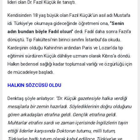
lideri olan Dr. Fazıl Küçük ile tanıştı.
Kendisinden 18 yaş büyük olan Fazıl Küçük’ün asıl adı Mustafa
idi. Türkiye’ye okumaya gideceğinde öğretmeni ona,
“Senin
adın bundan böyle Fadıl olsun”
dedi. Fadıl daha sonra Fazıl‘a
dönüştü. Tıp Fakültesi’nin birinci sınıfını İstanbul’da okudu.
Kardeşinin olduğu Kahire’nin ardından Paris ve Lozan’da tıp
eğitimini sürdüren Küçük dâhiliye uzmanı olarak Kıbrıs’a döndü.
Halkın bedensel sağlığı kadar toplumsal varlığı ve özgürlüğü için
de mücadeleye başladı.
HALKIN SÖZCÜSÜ OLDU
Denktaş şöyle anlatıyor:
“Dr. Küçük gazetesiyle halka verdiği
mesajlarla bir zemin hazırladı. Söylediklerinin doğru olduğunu
gören arkadaşları etrafına geldi. Gençlik etrafına geldi.
Muhtarlar etrafını sardı ve zaman içerisinde İngilizlerin tayin
ettiği liderler karşısında Doktorun tutumu, milli tutum,
Türkiye’ye bağlı tutum olarak kabul edilince, Türkiye’ye ve