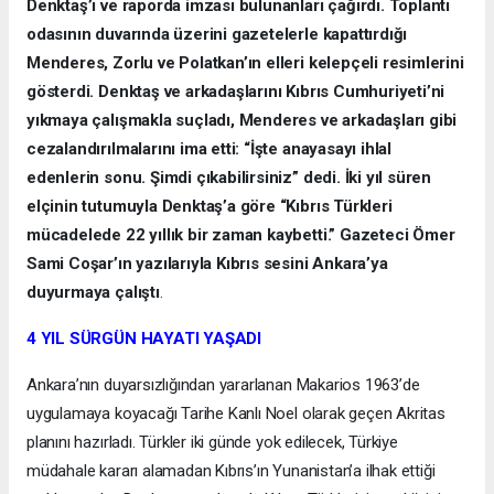
Denktaş’ı ve raporda imzası bulunanları çağırdı. Toplantı
odasının duvarında üzerini gazetelerle kapattırdığı
Menderes, Zorlu ve Polatkan’ın elleri kelepçeli resimlerini
gösterdi. Denktaş ve arkadaşlarını Kıbrıs Cumhuriyeti’ni
yıkmaya çalışmakla suçladı, Menderes ve arkadaşları gibi
cezalandırılmalarını ima etti: “İşte anayasayı ihlal
edenlerin sonu. Şimdi çıkabilirsiniz” dedi. İki yıl süren
elçinin tutumuyla Denktaş’a göre “Kıbrıs Türkleri
mücadelede 22 yıllık bir zaman kaybetti.” Gazeteci Ömer
Sami Coşar’ın yazılarıyla Kıbrıs sesini Ankara’ya
duyurmaya çalıştı
.
4 YIL SÜRGÜN HAYATI YAŞADI
Ankara’nın duyarsızlığından yararlanan Makarios 1963’de
uygulamaya koyacağı Tarihe Kanlı Noel olarak geçen Akritas
planını hazırladı. Türkler iki günde yok edilecek, Türkiye
müdahale kararı alamadan Kıbrıs’ın Yunanistan’a ilhak ettiği