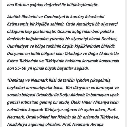
onu Batı’nın çağdaş değerleri ile bütünleştirmiştir.
Atatürk ilkelerini ve Cumhuriyet’in kuruluş felsefesini
özümsemiş bir kişiliğe sahiptir. Özde Atatürkçü bir siyasetçi
olduğunu hep göstermiştir. Gözünü açtığından beri politika
denizinde boğulmadan yüzmüş bir siyasetçi olarak Denktaş,
Cumhuriyet ve bölge tarihinin özgün kişiliklerinden birisidir.
Dünyanın en kritik bölgesi olan Ortadoğu ve Doğu Akdeniz’de
Kıbrıs Türklerinin ve Türkiye’nin haklarını korumak konusunda
son 55-60 yıl içinde büyük başarılar sağladı.
*Denktaş ve Neumark İkisi de tarihin içinden çıkagelmiş
heykelleri anımsatıyorlar bana. Biri dünyanın en karmaşık ve
sorunlu bölgesi Ortadoğu ile Doğu Akdeniz’in batmayan uçak
gemisi Kıbrıs’tan gelmiş bir abide, Öteki Hitler Almanya’sının
zulmünden kaçarak Türkiye’ye sığınan bir aydın adam, Prof.
Neumark. Ortak yönleri her ikisinin de bir anlamda Türkiye’ye,
Anadolu’ya sığınmış olmaları. Prof. Neumark Avrupa