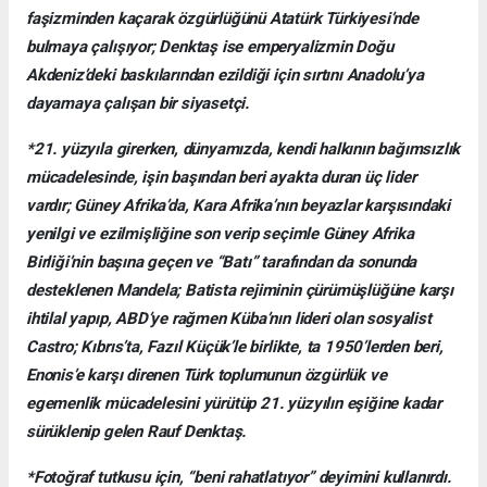
faşizminden kaçarak özgürlüğünü Atatürk Türkiyesi’nde
bulmaya çalışıyor; Denktaş ise emperyalizmin Doğu
Akdeniz’deki baskılarından ezildiği için sırtını Anadolu’ya
dayamaya çalışan bir siyasetçi.
*21. yüzyıla girerken, dünyamızda, kendi halkının bağımsızlık
mücadelesinde, işin başından beri ayakta duran üç lider
vardır; Güney Afrika’da, Kara Afrika’nın beyazlar karşısındaki
yenilgi ve ezilmişliğine son verip seçimle Güney Afrika
Birliği’nin başına geçen ve “Batı” tarafından da sonunda
desteklenen Mandela; Batista rejiminin çürümüşlüğüne karşı
ihtilal yapıp, ABD’ye rağmen Küba’nın lideri olan sosyalist
Castro; Kıbrıs’ta, Fazıl Küçük’le birlikte, ta 1950’lerden beri,
Enonis’e karşı direnen Türk toplumunun özgürlük ve
egemenlik mücadelesini yürütüp 21. yüzyılın eşiğine kadar
sürüklenip gelen Rauf Denktaş.
*Fotoğraf tutkusu için, “beni rahatlatıyor” deyimini kullanırdı.