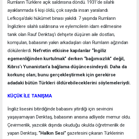
Rumların Türklere açık saldırısına döndü. 1931’de silahlı
ayaklanmada 6 kişi öldü, çok sayıda insan yaralandı.
Lefkoşa’daki hükûmet binası yakıldı. 7 yaşında Rumların
İngilizlere silahlı saldırısına ve eylemcilerin idam edilmesine
tanık olan Rauf Denktaş’ı dehşete düşüren aile dostları,
komşuları, babasının yakın arkadaşları olan Rumların ağzından
dökülenlerdi.
Nefretin etkisine kapılanlar “İngiliz
egemenliğinden kurtulmak” derken “bağımsızlık” değil,
Kıbrıs’ı Yunanistan’a bağlama düşüncesindeydi. Daha da
korkunç olan; bunu gerçekleştirmek için gerekirse
adadaki bütün Türkleri öldürebileceklerini söylemeleriydi.
KÜÇÜK İLE TANIŞMA
İngiliz lisesini bitirdiğinde babasını yitirdiği için sevincini
yaşayamayan Denktaş, babasının anısına adliyede memur oldu.
Çevirmenlik, yazıcılık dışında okuduğu okulda öğretmenlik de
yapan Denktaş;
“Halkın Sesi”
gazetesini çıkaran Türklerinin