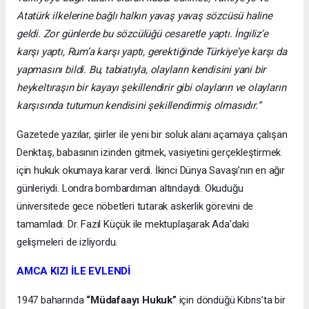
Atatürk ilkelerine bağlı halkın yavaş yavaş sözcüsü haline
geldi. Zor günlerde bu sözcülüğü cesaretle yaptı. İngiliz’e
karşı yaptı, Rum’a karşı yaptı, gerektiğinde Türkiye’ye karşı da
yapmasını bildi. Bu, tabiatıyla, olayların kendisini yani bir
heykeltıraşın bir kayayı şekillendirir gibi olayların ve olayların
karşısında tutumun kendisini şekillendirmiş olmasıdır.”
Gazetede yazılar, şiirler ile yeni bir soluk alanı açamaya çalışan
Denktaş, babasının izinden gitmek, vasiyetini gerçekleştirmek
için hukuk okumaya karar verdi. İkinci Dünya Savaşı’nın en ağır
günleriydi. Londra bombardıman altındaydı. Okuduğu
üniversitede gece nöbetleri tutarak askerlik görevini de
tamamladı. Dr. Fazıl Küçük ile mektuplaşarak Ada’daki
gelişmeleri de izliyordu.
AMCA KIZI İLE EVLENDİ
1947 baharında
“Müdafaayı Hukuk”
için döndüğü Kıbrıs’ta bir