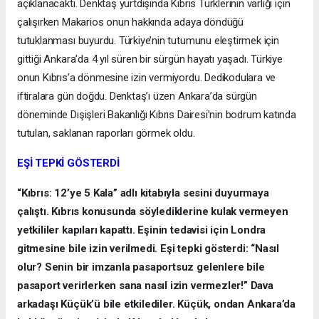
açıklanacaktı. Denktaş yurtdışında Kıbrıs Türklerinin varlığı için
çalışırken Makarios onun hakkında adaya döndüğü
tutuklanması buyurdu. Türkiye’nin tutumunu eleştirmek için
gittiği Ankara’da 4 yıl süren bir sürgün hayatı yaşadı. Türkiye
onun Kıbrıs’a dönmesine izin vermiyordu. Dedikodulara ve
iftiralara gün doğdu. Denktaş’ı üzen Ankara’da sürgün
döneminde Dışişleri Bakanlığı Kıbrıs Dairesi’nin bodrum katında
tutulan, saklanan raporları görmek oldu.
EŞİ TEPKİ GÖSTERDİ
“Kıbrıs: 12’ye 5 Kala” adlı kitabıyla sesini duyurmaya
çalıştı. Kıbrıs konusunda söylediklerine kulak vermeyen
yetkililer kapıları kapattı. Eşinin tedavisi için Londra
gitmesine bile izin verilmedi. Eşi tepki gösterdi: “Nasıl
olur? Senin bir imzanla pasaportsuz gelenlere bile
pasaport verirlerken sana nasıl izin vermezler!” Dava
arkadaşı Küçük’ü bile etkilediler. Küçük, ondan Ankara’da