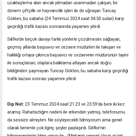
uzaklaştırma alan ancak yılmadan usanmadan çalışan, bir
dönem çiftçilik ve hayvancılık işleri ile de uğraşan Tuncay
Gökten, bu sabaha (24 Temmuz 2024 saat 04.30 suları) karşı
geçirdiği trafik kazası sonrasında yaşamını yitirdi.
Silifke’de birçok davayı farklı yönlerle çözülmesini sağlayan,
geçmiş yıllarda başsavcı ve cezaevi müdürleri ile takışan ve
haklılığı ortaya çıkınca başsavcı ve cezaevinin müdürünün tayini
ile sonuçlanan, olaylara balıklama atlayan ancak doğru
bildiğinden şaşmayan Tuncay Gökten, bu sabaha karşı geçirdiği
trafik kazası sonrası yaşamını yitirdi.
Dip Not:
23 Temmuz 2024 saat 21.23 ve 23.59’da beni iki kez
aramış. Rahatsızlığım nedeni ile erkenden yatmış, telefonumu
da sessize almıştım. Ne söyleyecekti bilmiyorum ama genel
olarak benimle çok ilginç şeyler paylaşırdı. Silifke’nin
bilinmeyenlerini bilen yapısı ile… (Mekanın cennet olsun güzel