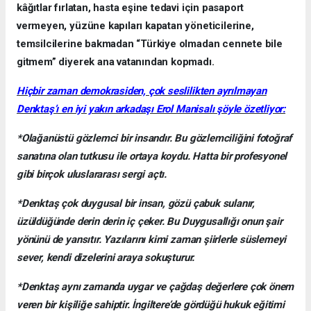
kâğıtlar fırlatan, hasta eşine tedavi için pasaport
vermeyen, yüzüne kapıları kapatan yöneticilerine,
temsilcilerine bakmadan “Türkiye olmadan cennete bile
gitmem” diyerek ana vatanından kopmadı.
Hiçbir zaman demokrasiden, çok seslilikten ayrılmayan
Denktaş’ı en iyi yakın arkadaşı Erol Manisalı şöyle özetliyor:
*Olağanüstü gözlemci bir insandır. Bu gözlemciliğini fotoğraf
sanatına olan tutkusu ile ortaya koydu. Hatta bir profesyonel
gibi birçok uluslararası sergi açtı.
*Denktaş çok duygusal bir insan, gözü çabuk sulanır,
üzüldüğünde derin derin iç çeker. Bu Duygusallığı onun şair
yönünü de yansıtır. Yazılarını kimi zaman şiirlerle süslemeyi
sever, kendi dizelerini araya sokuşturur.
*Denktaş aynı zamanda uygar ve çağdaş değerlere çok önem
veren bir kişiliğe sahiptir. İngiltere’de gördüğü hukuk eğitimi