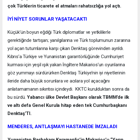
çok Türklerin ticarete el atmaları rahatsızlığa yol açtı.
İYİ NİYET SORUNLAR YAŞATACAKTI
Küçük’ün boyun eğdiği Türk diplomatlar ve yetkililerle
gerektiğinde tartışan; yanılgılarına ve Türk toplumunun zararına
yol açan tutumlarına karşı çıkan Denktaş görevinden ayrıldı.
Kıbrıs’a Türkiye ve Yunanistan garantörlüğünde Cumhuriyet
kurması için yeşil ışık yakan İngiltere Makarios’un oyunlarına
göz yummayı sürdürürken Denktaş Türkiye’nin iyi niyetlerinin
ileride daha büyük sorunlara ve acılara yol açacağını
anlatamamanın sıkıntısı içindeydi. KKTC kurulduktan sonra da
bu sürdü.
Yabancı ülke Devlet Başkanı olarak TBMM’de ilk
ve altı defa Genel Kurula hitap eden tek Cumhurbaşkanı
Denktaş’TI.
MENDERES, ANTLAŞMAYI HASTANEDE İMZALADI
Yunanistan Başbakanı Karamanlis’in Makarios’u “Yarın