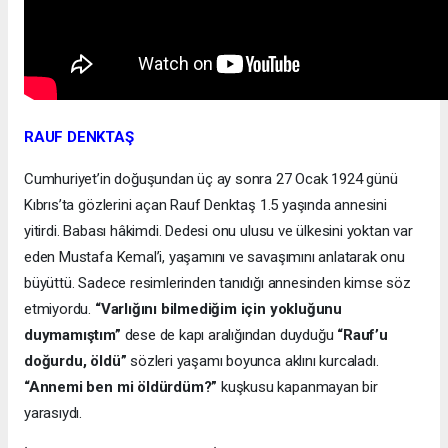
RAUF DENKTAŞ
Cumhuriyet’in doğuşundan üç ay sonra 27 Ocak 1924 günü
Kıbrıs’ta gözlerini açan Rauf Denktaş 1.5 yaşında annesini
yitirdi. Babası hâkimdi. Dedesi onu ulusu ve ülkesini yoktan var
eden Mustafa Kemal’i, yaşamını ve savaşımını anlatarak onu
büyüttü. Sadece resimlerinden tanıdığı annesinden kimse söz
etmiyordu.
“Varlığını bilmediğim için yokluğunu
duymamıştım”
dese de kapı aralığından duyduğu
“Rauf’u
doğurdu, öldü”
sözleri yaşamı boyunca aklını kurcaladı.
“Annemi ben mi öldürdüm?”
kuşkusu kapanmayan bir
yarasıydı.