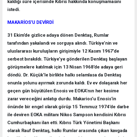
kaldığı süre içerisinde Kıbrıs hakkında konuşmamasını
istedi.
MAKARİOS’U DEVİRDİ
31 Ekim’de gizlice adaya dönen Denktaş, Rumlar
tarafından yakalandı ve sorguya alındı. Türkiye’nin ve
uluslararası kuruluşların girişimiyle 12 Kasım 1967’de
serbest bırakıldı. Türkiye’ye gönderilen Denktaş başlayan
görüşmelere katılmak için 13 Nisan 1968’de adaya geri
döndü. Dr. Küçük’le birlikte halkı selamlasa da Denktaş
onunla yolunu ayırmak zorunda kaldı. Ev ev dolaşarak her
geçen gün büyütülen Enosis ve EOKA’nın her kesime
zarar vereceğini anlatıp durdu. Makarios’u Enosis’in
önünde bir engel olarak görüp 15 Temmuz 1974’de darbe
ile deviren EOKA militanı Nikos Sampson kendisini Kıbrıs
Cumhurbaşkanı ilan etti. Kıbrıs Türk Yönetimi Başkanı
olarak Rauf Denktaş, halkı Rumlar arasında çıkan kavgada