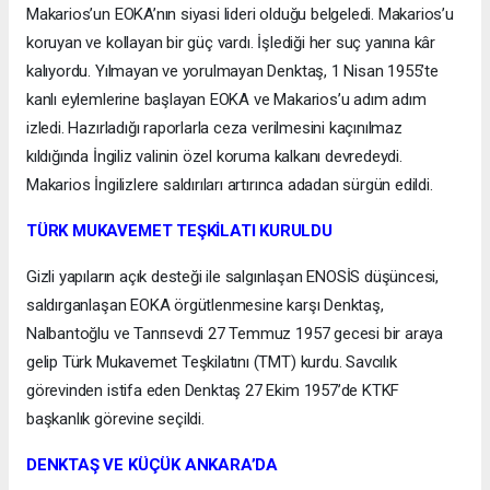
Makarios’un EOKA’nın siyasi lideri olduğu belgeledi. Makarios’u
koruyan ve kollayan bir güç vardı. İşlediği her suç yanına kâr
kalıyordu. Yılmayan ve yorulmayan Denktaş, 1 Nisan 1955’te
kanlı eylemlerine başlayan EOKA ve Makarios’u adım adım
izledi. Hazırladığı raporlarla ceza verilmesini kaçınılmaz
kıldığında İngiliz valinin özel koruma kalkanı devredeydi.
Makarios İngilizlere saldırıları artırınca adadan sürgün edildi.
TÜRK MUKAVEMET TEŞKİLATI KURULDU
Gizli yapıların açık desteği ile salgınlaşan ENOSİS düşüncesi,
saldırganlaşan EOKA örgütlenmesine karşı Denktaş,
Nalbantoğlu ve Tanrısevdi 27 Temmuz 1957 gecesi bir araya
gelip Türk Mukavemet Teşkilatını (TMT) kurdu. Savcılık
görevinden istifa eden Denktaş 27 Ekim 1957’de KTKF
başkanlık görevine seçildi.
DENKTAŞ VE KÜÇÜK ANKARA’DA