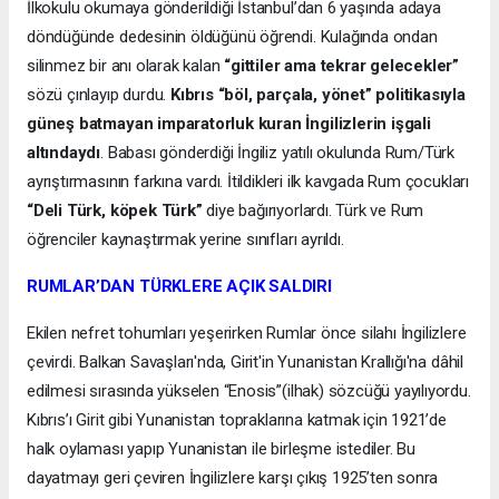
İlkokulu okumaya gönderildiği İstanbul’dan 6 yaşında adaya
döndüğünde dedesinin öldüğünü öğrendi. Kulağında ondan
silinmez bir anı olarak kalan
“gittiler ama tekrar gelecekler”
sözü çınlayıp durdu.
Kıbrıs “böl, parçala, yönet” politikasıyla
güneş batmayan imparatorluk kuran İngilizlerin işgali
altındaydı
. Babası gönderdiği İngiliz yatılı okulunda Rum/Türk
ayrıştırmasının farkına vardı. İtildikleri ilk kavgada Rum çocukları
“Deli Türk, köpek Türk”
diye bağırıyorlardı. Türk ve Rum
öğrenciler kaynaştırmak yerine sınıfları ayrıldı.
RUMLAR’DAN TÜRKLERE AÇIK SALDIRI
Ekilen nefret tohumları yeşerirken Rumlar önce silahı İngilizlere
çevirdi. Balkan Savaşları'nda, Girit'in Yunanistan Krallığı'na dâhil
edilmesi sırasında yükselen “Enosis”(ilhak) sözcüğü yayılıyordu.
Kıbrıs’ı Girit gibi Yunanistan topraklarına katmak için 1921’de
halk oylaması yapıp Yunanistan ile birleşme istediler. Bu
dayatmayı geri çeviren İngilizlere karşı çıkış 1925’ten sonra