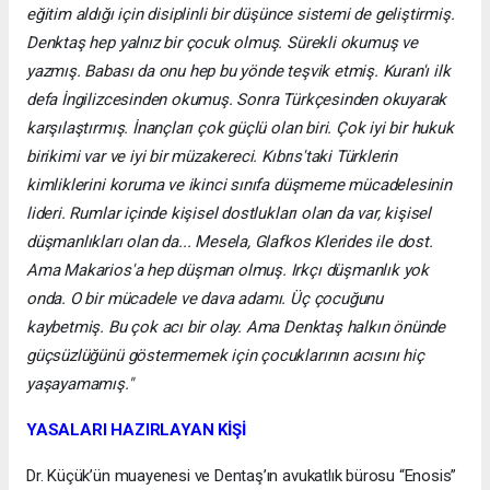
eğitim aldığı için disiplinli bir düşünce sistemi de geliştirmiş.
Denktaş hep yalnız bir çocuk olmuş. Sürekli okumuş ve
yazmış. Babası da onu hep bu yönde teşvik etmiş. Kuran'ı ilk
defa İngilizcesinden okumuş. Sonra Türkçesinden okuyarak
karşılaştırmış. İnançları çok güçlü olan biri. Çok iyi bir hukuk
birikimi var ve iyi bir müzakereci. Kıbrıs'taki Türklerin
kimliklerini koruma ve ikinci sınıfa düşmeme mücadelesinin
lideri. Rumlar içinde kişisel dostlukları olan da var, kişisel
düşmanlıkları olan da... Mesela, Glafkos Klerides ile dost.
Ama Makarios'a hep düşman olmuş. Irkçı düşmanlık yok
onda. O bir mücadele ve dava adamı. Üç çocuğunu
kaybetmiş. Bu çok acı bir olay. Ama Denktaş halkın önünde
güçsüzlüğünü göstermemek için çocuklarının acısını hiç
yaşayamamış."
YASALARI HAZIRLAYAN KİŞİ
Dr. Küçük’ün muayenesi ve Dentaş’ın avukatlık bürosu “Enosis”