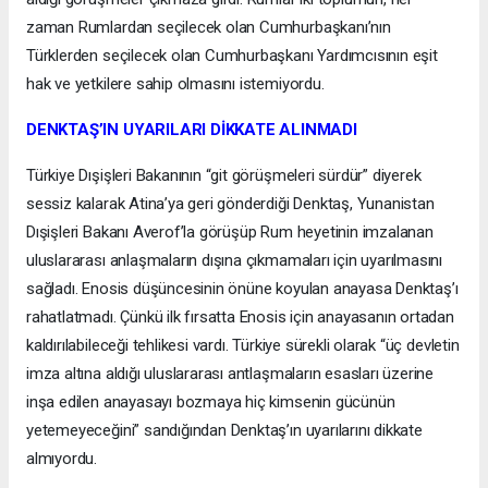
zaman Rumlardan seçilecek olan Cumhurbaşkanı’nın
Türklerden seçilecek olan Cumhurbaşkanı Yardımcısının eşit
hak ve yetkilere sahip olmasını istemiyordu.
DENKTAŞ’IN UYARILARI DİKKATE ALINMADI
Türkiye Dışişleri Bakanının “git görüşmeleri sürdür” diyerek
sessiz kalarak Atina’ya geri gönderdiği Denktaş, Yunanistan
Dışişleri Bakanı Averof’la görüşüp Rum heyetinin imzalanan
uluslararası anlaşmaların dışına çıkmamaları için uyarılmasını
sağladı. Enosis düşüncesinin önüne koyulan anayasa Denktaş’ı
rahatlatmadı. Çünkü ilk fırsatta Enosis için anayasanın ortadan
kaldırılabileceği tehlikesi vardı. Türkiye sürekli olarak “üç devletin
imza altına aldığı uluslararası antlaşmaların esasları üzerine
inşa edilen anayasayı bozmaya hiç kimsenin gücünün
yetemeyeceğini” sandığından Denktaş’ın uyarılarını dikkate
almıyordu.