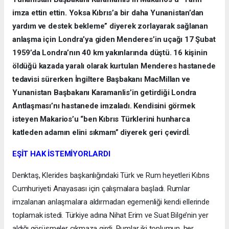
imza ettin ettin. Yoksa Kıbrıs’a bir daha Yunanistan’dan
yardım ve destek bekleme” diyerek zorlayarak sağlanan
anlaşma için Londra’ya giden Menderes’in uçağı 17 Şubat
1959’da Londra’nın 40 km yakınlarında düştü. 16 kişinin
öldüğü kazada yaralı olarak kurtulan Menderes hastanede
tedavisi sürerken İngiltere Başbakanı MacMillan ve
Yunanistan Başbakanı Karamanlis’in getirdiği Londra
Antlaşması’nı hastanede imzaladı. Kendisini görmek
isteyen Makarios’u “ben Kıbrıs Türklerini hunharca
katleden adamın elini sıkmam” diyerek geri çevirdİ.
EŞİT HAK İSTEMİYORLARDI
Denktaş, Klerides başkanlığındaki Türk ve Rum heyetleri Kıbrıs
Cumhuriyeti Anayasası için çalışmalara başladı. Rumlar
imzalanan anlaşmalara aldırmadan egemenliği kendi ellerinde
toplamak istedi. Türkiye adına Nihat Erim ve Suat Bilge’nin yer
aldığı görüşmeler çıkmaza girdi. Rumlar iki toplumun, her