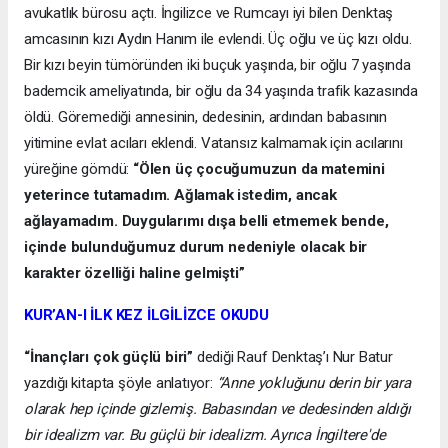
avukatlık bürosu açtı. İngilizce ve Rumcayı iyi bilen Denktaş
amcasının kızı Aydın Hanım ile evlendi. Üç oğlu ve üç kızı oldu.
Bir kızı beyin tümöründen iki buçuk yaşında, bir oğlu 7 yaşında
bademcik ameliyatında, bir oğlu da 34 yaşında trafik kazasında
öldü. Göremediği annesinin, dedesinin, ardından babasının
yitimine evlat acıları eklendi. Vatansız kalmamak için acılarını
yüreğine gömdü:
“Ölen üç çocuğumuzun da matemini
yeterince tutamadım. Ağlamak istedim, ancak
ağlayamadım. Duygularımı dışa belli etmemek bende,
içinde bulunduğumuz durum nedeniyle olacak bir
karakter özelliği haline gelmişti”
KUR’AN-I İLK KEZ İLGİLİZCE OKUDU
“İnançları çok güçlü biri”
dediği Rauf Denktaş’ı Nur Batur
yazdığı kitapta şöyle anlatıyor:
“Anne yokluğunu derin bir yara
olarak hep içinde gizlemiş. Babasından ve dedesinden aldığı
bir idealizm var. Bu güçlü bir idealizm. Ayrıca İngiltere'de