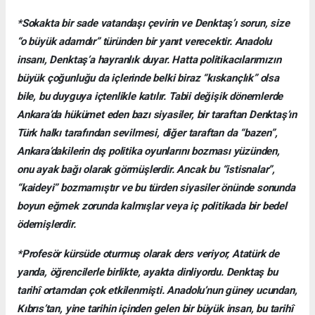
*Sokakta bir sade vatandaşı çevirin ve Denktaş’ı sorun, size
“o büyük adamdır” türünden bir yanıt verecektir. Anadolu
insanı, Denktaş’a hayranlık duyar. Hatta politikacılarımızın
büyük çoğunluğu da içlerinde belki biraz “kıskançlık” olsa
bile, bu duyguya içtenlikle katılır. Tabii değişik dönemlerde
Ankara’da hükümet eden bazı siyasiler, bir taraftan Denktaş’ın
Türk halkı tarafından sevilmesi, diğer taraftan da “bazen”,
Ankara’dakilerin dış politika oyunlarını bozması yüzünden,
onu ayak bağı olarak görmüşlerdir. Ancak bu “istisnalar”,
“kaideyi” bozmamıştır ve bu türden siyasiler önünde sonunda
boyun eğmek zorunda kalmışlar veya iç politikada bir bedel
ödemişlerdir.
*Profesör kürsüde oturmuş olarak ders veriyor, Atatürk de
yanda, öğrencilerle birlikte, ayakta dinliyordu. Denktaş bu
tarihî ortamdan çok etkilenmişti. Anadolu’nun güney ucundan,
Kıbrıs’tan, yine tarihin içinden gelen bir büyük insan, bu tarihî