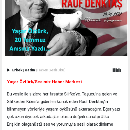
Erkek
|
Kadın
(Haberi Sesli Oku)
Yaşar Öztürk/Sesimiz Haber Merkezi
Bu vesile ile sizlere her fırsatta Silifke’ye, Taşucu’na gelen ve
Silifke’den Kıbrıs’a gidenleri konuk eden Rauf Denktaş’ın
bilinmeyen yönleriyle yaşam öyküsünü aktaracağım. Eğer yazı
çok uzun diyecek arkadaşlar olursa değerli sanatçı Utku
Erişik’in olağanüstü ses ve yorumuyla sesli olarak dinleme