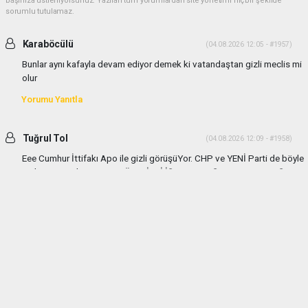
başınıza üstleniyorsunuz. Yazılan tüm yorumlardan site yönetimi hiçbir şekilde
sorumlu tutulamaz.
Karaböcülü
(04.08.2026 12:05 - #1957)
Bunlar aynı kafayla devam ediyor demek ki vatandaştan gizli meclis mi
olur
Yorumu Yanıtla
Tuğrul Tol
(04.08.2026 12:09 - #1958)
Eee Cumhur İttifakı Apo ile gizli görüşüYor. CHP ve YENİ Parti de böyle
gizli görüşmeler yapıyor TÜM GİZLİ İŞLERE KARŞIYIM VATANDAŞIN
HABER ALMASI ve BASIN ENGELENEMEZ
Yorumu Yanıtla
haber paketi
haber scripti
haber yazılımı
Tüm hakları saklı tutulmaktadır.Copyright 2026©