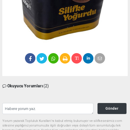
Okuyucu Yorumları
(2)
Gönder
Yorum yazarak Topluluk Kuralları’nı kabul etmiş bulunuyor ve silifkesesimiz.com
sitesine yaptığınız yorumunuzla ilgili doğrudan veya dolaylı tüm sorumluluğu tek