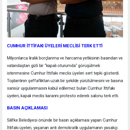
CUMHUR İTTİFAKI ÜYELERİ MECLİSİ TERK ETTİ
Milyonlarca liralık borçlanma ve harcama yetkisinin basından ve
vatandaştan gizli bir "kapalı oturumda" görüşülmek
istenmesine Cumhur İttifakı meclis üyeleri sert tepki gösterdi.
Toplantının şeffaflıktan uzak bir şekilde yürütülmesini ve basına
sansür uygulanmasını kabul edilemez bulan Cumhur İttifakı
üyeleri, kapalı meclis kararını protesto ederek salonu terk etti.
BASIN AÇIKLAMASI
Silifke Belediyesi önünde bir basın açıklaması yapan Cumhur
İttifakı üyeleri, yaşanan anti demokratik uygulamanın yasakçı