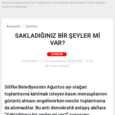
başınıza üstleniyorsunuz. Yazılan tüm yorumlardan site yönetimi hiçbir şekilde
sorumlu tutulamaz.
Anasayfa
Gündem
SAKLADIĞINIZ BİR ŞEYLER Mİ
VAR?
GÜNDEM
04.08.2026 - 11:25, Güncelleme: 09.08.2026 - 12:53
2619 kez okundu.
Silifke Belediyesinin Ağustos ayı olağan
toplantısına katılmak isteyen basın mensuplarının
görüntü alması engellenirken meclis toplantısına
da alınmadılar. Bu anti demokratik anlayış akıllara
“Sakladığınız bir şeyler mi var?” sorusunu