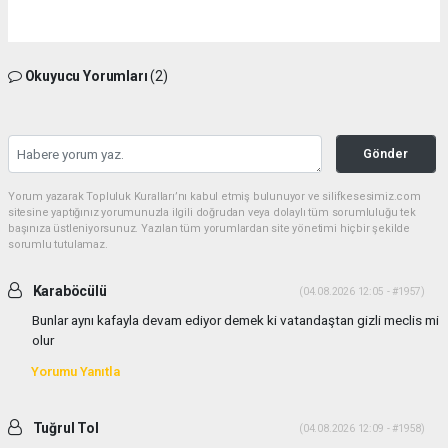
Okuyucu Yorumları
(2)
Gönder
Yorum yazarak Topluluk Kuralları’nı kabul etmiş bulunuyor ve silifkesesimiz.com
sitesine yaptığınız yorumunuzla ilgili doğrudan veya dolaylı tüm sorumluluğu tek
başınıza üstleniyorsunuz. Yazılan tüm yorumlardan site yönetimi hiçbir şekilde
sorumlu tutulamaz.
Karaböcülü
(04.08.2026 12:05 - #1957)
Bunlar aynı kafayla devam ediyor demek ki vatandaştan gizli meclis mi
olur
Yorumu Yanıtla
Tuğrul Tol
(04.08.2026 12:09 - #1958)