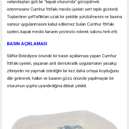
vatandaştan gizli bir "kapalı oturumda" görüşülmek
istenmesine Cumhur İttifakı meclis üyeleri sert tepki gösterdi.
Toplantının şeffaflıktan uzak bir şekilde yürütülmesini ve basına
sansür uygulanmasını kabul edilemez bulan Cumhur İttifakı
üyeleri, kapalı meclis kararını protesto ederek salonu terk etti.
BASIN AÇIKLAMASI
Silifke Belediyesi önünde bir basın açıklaması yapan Cumhur
İttifakı üyeleri, yaşanan anti demokratik uygulamanın yasakçı
zihniyetin ne yapmak istediğini bir kez daha ortaya koyduğunu
dile getirerek, halkın ve basının gözü önünde yapılmayan bir
oturumun şüphe uyandırdığına dikkat çekildi.