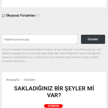
Okuyucu Yorumları
(0)
Gönder
Yorum yazarak Topluluk Kuralları’nı kabul etmiş bulunuyor ve silifkesesimiz.com
sitesine yaptığınız yorumunuzla ilgili doğrudan veya dolaylı tüm sorumluluğu tek
başınıza üstleniyorsunuz. Yazılan tüm yorumlardan site yönetimi hiçbir şekilde
sorumlu tutulamaz.
Anasayfa
Gündem
SAKLADIĞINIZ BİR ŞEYLER Mİ
VAR?
GÜNDEM