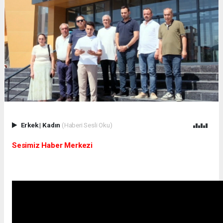
Erkek
|
Kadın
(Haberi Sesli Oku)
Sesimiz Haber Merkezi