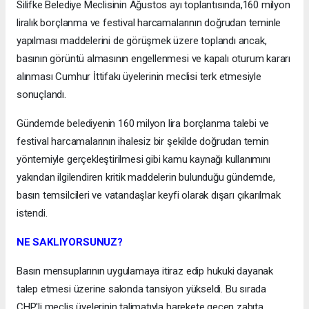
Silifke Belediye Meclisinin Ağustos ayı toplantısında,160 milyon
liralık borçlanma ve festival harcamalarının doğrudan teminle
yapılması maddelerini de görüşmek üzere toplandı ancak,
basının görüntü almasının engellenmesi ve kapalı oturum kararı
alınması Cumhur İttifakı üyelerinin meclisi terk etmesiyle
sonuçlandı.
Gündemde belediyenin 160 milyon lira borçlanma talebi ve
festival harcamalarının ihalesiz bir şekilde doğrudan temin
yöntemiyle gerçekleştirilmesi gibi kamu kaynağı kullanımını
yakından ilgilendiren kritik maddelerin bulunduğu gündemde,
basın temsilcileri ve vatandaşlar keyfi olarak dışarı çıkarılmak
istendi.
NE SAKLIYORSUNUZ?
Basın mensuplarının uygulamaya itiraz edip hukuki dayanak
talep etmesi üzerine salonda tansiyon yükseldi. Bu sırada
CHP'li meclis üyelerinin talimatıyla harekete geçen zabıta