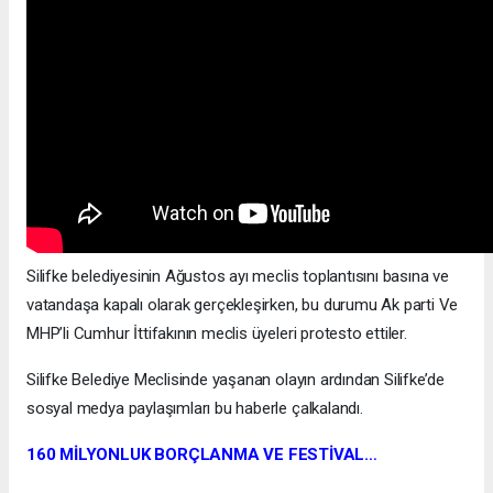
Silifke belediyesinin Ağustos ayı meclis toplantısını basına ve
vatandaşa kapalı olarak gerçekleşirken, bu durumu Ak parti Ve
MHP’li Cumhur İttifakının meclis üyeleri protesto ettiler.
Silifke Belediye Meclisinde yaşanan olayın ardından Silifke’de
sosyal medya paylaşımları bu haberle çalkalandı.
160 MİLYONLUK BORÇLANMA VE FESTİVAL…