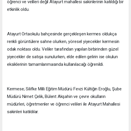
öğrenci ve velileri değil Atayurt mahallesi sakinlerinin katıldığı bir
etkinlik oldu.
Atayurt Ortaokulu bahçesinde gerçekleşen kermes oldukça
renkli görüntülere sahne olurken, yöresel yiyecekler kermesin
odak noktası oldu. Veliler tarafından yapılan birbirinden güzel
yiyecekler de satışa sunulurken, elde edilen gelirin ise okulun
eksiklerinin tamamlanmasında kullanılacağı öğrenildi.
Kermese; Silifke Milli Eğitim Müdürü Fevzi Kültiğin Eroğlu, Şube
Müdürü Nimet Çelik, Bülent Akşahin ve çevre okulların
müdürleri, öğretmenler ve öğrenci velileri ile Atayurt Mahallesi
sakinleri katıldılar.