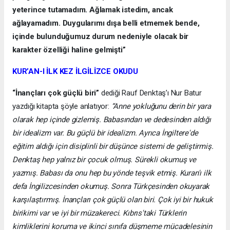
yeterince tutamadım. Ağlamak istedim, ancak
ağlayamadım. Duygularımı dışa belli etmemek bende,
içinde bulunduğumuz durum nedeniyle olacak bir
karakter özelliği haline gelmişti”
KUR’AN-I İLK KEZ İLGİLİZCE OKUDU
“İnançları çok güçlü biri”
dediği Rauf Denktaş’ı Nur Batur
yazdığı kitapta şöyle anlatıyor:
“Anne yokluğunu derin bir yara
olarak hep içinde gizlemiş. Babasından ve dedesinden aldığı
bir idealizm var. Bu güçlü bir idealizm. Ayrıca İngiltere'de
eğitim aldığı için disiplinli bir düşünce sistemi de geliştirmiş.
Denktaş hep yalnız bir çocuk olmuş. Sürekli okumuş ve
yazmış. Babası da onu hep bu yönde teşvik etmiş. Kuran'ı ilk
defa İngilizcesinden okumuş. Sonra Türkçesinden okuyarak
karşılaştırmış. İnançları çok güçlü olan biri. Çok iyi bir hukuk
birikimi var ve iyi bir müzakereci. Kıbrıs'taki Türklerin
kimliklerini koruma ve ikinci sınıfa düşmeme mücadelesinin