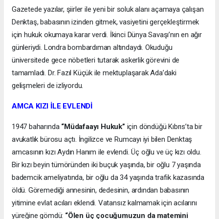
Gazetede yazılar, şiirler ile yeni bir soluk alanı açamaya çalışan
Denktaş, babasının izinden gitmek, vasiyetini gerçekleştirmek
için hukuk okumaya karar verdi. İkinci Dünya Savaşı’nın en ağır
günleriydi. Londra bombardıman altındaydı. Okuduğu
üniversitede gece nöbetleri tutarak askerlik görevini de
tamamladı. Dr. Fazıl Küçük ile mektuplaşarak Ada’daki
gelişmeleri de izliyordu.
AMCA KIZI İLE EVLENDİ
1947 baharında
“Müdafaayı Hukuk”
için döndüğü Kıbrıs’ta bir
avukatlık bürosu açtı. İngilizce ve Rumcayı iyi bilen Denktaş
amcasının kızı Aydın Hanım ile evlendi. Üç oğlu ve üç kızı oldu.
Bir kızı beyin tümöründen iki buçuk yaşında, bir oğlu 7 yaşında
bademcik ameliyatında, bir oğlu da 34 yaşında trafik kazasında
öldü. Göremediği annesinin, dedesinin, ardından babasının
yitimine evlat acıları eklendi. Vatansız kalmamak için acılarını
yüreğine gömdü:
“Ölen üç çocuğumuzun da matemini