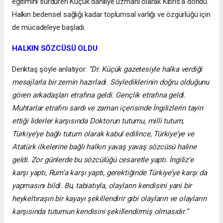
eğitimini sürdüren Küçük dâhiliye uzmanı olarak Kıbrıs’a döndü.
Halkın bedensel sağlığı kadar toplumsal varlığı ve özgürlüğü için
de mücadeleye başladı.
HALKIN SÖZCÜSÜ OLDU
Denktaş şöyle anlatıyor:
“Dr. Küçük gazetesiyle halka verdiği
mesajlarla bir zemin hazırladı. Söylediklerinin doğru olduğunu
gören arkadaşları etrafına geldi. Gençlik etrafına geldi.
Muhtarlar etrafını sardı ve zaman içerisinde İngilizlerin tayin
ettiği liderler karşısında Doktorun tutumu, milli tutum,
Türkiye’ye bağlı tutum olarak kabul edilince, Türkiye’ye ve
Atatürk ilkelerine bağlı halkın yavaş yavaş sözcüsü haline
geldi. Zor günlerde bu sözcülüğü cesaretle yaptı. İngiliz’e
karşı yaptı, Rum’a karşı yaptı, gerektiğinde Türkiye’ye karşı da
yapmasını bildi. Bu, tabiatıyla, olayların kendisini yani bir
heykeltıraşın bir kayayı şekillendirir gibi olayların ve olayların
karşısında tutumun kendisini şekillendirmiş olmasıdır.”