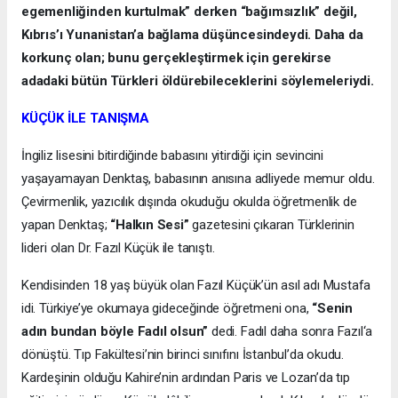
egemenliğinden kurtulmak” derken “bağımsızlık” değil,
Kıbrıs’ı Yunanistan’a bağlama düşüncesindeydi. Daha da
korkunç olan; bunu gerçekleştirmek için gerekirse
adadaki bütün Türkleri öldürebileceklerini söylemeleriydi.
KÜÇÜK İLE TANIŞMA
İngiliz lisesini bitirdiğinde babasını yitirdiği için sevincini
yaşayamayan Denktaş, babasının anısına adliyede memur oldu.
Çevirmenlik, yazıcılık dışında okuduğu okulda öğretmenlik de
yapan Denktaş;
“Halkın Sesi”
gazetesini çıkaran Türklerinin
lideri olan Dr. Fazıl Küçük ile tanıştı.
Kendisinden 18 yaş büyük olan Fazıl Küçük’ün asıl adı Mustafa
idi. Türkiye’ye okumaya gideceğinde öğretmeni ona,
“Senin
adın bundan böyle Fadıl olsun”
dedi. Fadıl daha sonra Fazıl‘a
dönüştü. Tıp Fakültesi’nin birinci sınıfını İstanbul’da okudu.
Kardeşinin olduğu Kahire’nin ardından Paris ve Lozan’da tıp