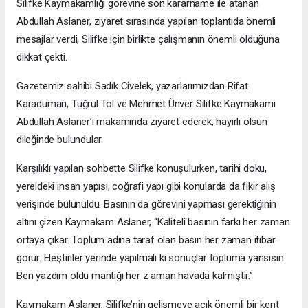
Silifke Kaymakamlığı görevine son kararname ile atanan
Abdullah Aslaner, ziyaret sırasında yapılan toplantıda önemli
mesajlar verdi, Silifke için birlikte çalışmanın önemli olduğuna
dikkat çekti.
Gazetemiz sahibi Sadık Civelek, yazarlarımızdan Rifat
Karaduman, Tuğrul Tol ve Mehmet Ünver Silifke Kaymakamı
Abdullah Aslaner’i makamında ziyaret ederek, hayırlı olsun
dileğinde bulundular.
Karşılıklı yapılan sohbette Silifke konuşulurken, tarihi doku,
yereldeki insan yapısı, coğrafi yapı gibi konularda da fikir alış
verişinde bulunuldu. Basının da görevini yapması gerektiğinin
altını çizen Kaymakam Aslaner, “Kaliteli basının farkı her zaman
ortaya çıkar. Toplum adına taraf olan basın her zaman itibar
görür. Eleştiriler yerinde yapılmalı ki sonuçlar topluma yansısın.
Ben yazdım oldu mantığı her z aman havada kalmıştır.”
Kaymakam Aslaner, Silifke’nin gelişmeye açık önemli bir kent