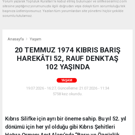
Yorum yazarak Topluluk Kuralları’nı kabul etmiş bulunuyor ve silifkesesimiz.com
sitesine yaptığınız yorumunuzla ilgili doğrudan veya dolaylı tüm sorumluluğu tek
başınıza üstleniyorsunuz. Yazılan tüm yorumlardan site yönetimi hiçbir şekilde
sorumlu tutulamaz.
Anasayfa
Yaşam
20 TEMMUZ 1974 KIBRIS BARIŞ
HAREKÂTI 52, RAUF DENKTAŞ
102 YAŞINDA
YAŞAM
19.07.2026 - 16:27, Güncelleme: 21.07.2026 - 11:34
5758 kez okundu.
Kıbrıs Silifke için ayrı bir öneme sahip. Bu yıl 52. yıl
dönümü için her yıl olduğu gibi Kıbrıs Şehitleri
Hatıra Ormanı Anıt Alanı’nda “Barış ve Özgürlük