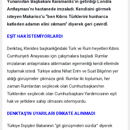
Yunanistan Başbakanı Karamanlis’in getirdiği Londra
Antlaşması’nı hastanede imzaladı. Kendisini görmek
isteyen Makarios’u “ben Kıbrıs Türklerini hunharca
katleden adamın elini sıkmam” diyerek geri çevirdİ.
EŞİT HAK İSTEMİYORLARDI
Denktaş, Klerides başkanlığındaki Türk ve Rum heyetleri Kıbrıs
Cumhuriyeti Anayasası için çalışmalara başladı. Rumlar
imzalanan anlaşmalara aldırmadan egemenliği kendi ellerinde
toplamak istedi. Türkiye adına Nihat Erim ve Suat Bilge’nin yer
aldığı görüşmeler çıkmaza girdi. Rumlar iki toplumun, her
zaman Rumlardan seçilecek olan Cumhurbaşkanı’nın
Türklerden seçilecek olan Cumhurbaşkanı Yardımcısının eşit
hak ve yetkilere sahip olmasını istemiyordu.
DENKTAŞ’IN UYARILARI DİKKATE ALINMADI
Türkiye Dışişleri Bakanının “git görüşmeleri sürdür” diyerek