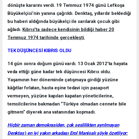
dönüşte kararını verdi. 19 Temmuz 1974 günü Lefkoşa
Büyükelçisi’nin yanına çağrıldı. Denktaş, yıllardır beklediği
bu haberi aldığında büyükelçi ile sarılarak çocuk gibi
ağladı.
Kıbrıs’ta sadece kendisinin bildiği haber 20
Temmuz 1974 tarihinde gerçekleşti
.
TEK DÜŞÜNCESİ KIBRIS OLDU
14 gün sonra doğum günü vardı. 13 Ocak 2012’ta hayata
veda ettiği güne kadar tek düşüncesi Kıbrıs oldu.
Yaşamının her döneminde çatışmaya girdiği yüzüne
kâğıtlar fırlatan, hasta eşine tedavi için pasaport
vermeyen, yüzüne kapıları kapatan yöneticilerine,
temsilcilerine bakmadan “Türkiye olmadan cennete bile
gitmem” diyerek ana vatanından kopmadı.
Hiçbir zaman demokrasiden, çok seslilikten ayrılmayan
Denktaş’ı en iyi yakın arkadaşı Erol Manisalı şöyle özetliyor: