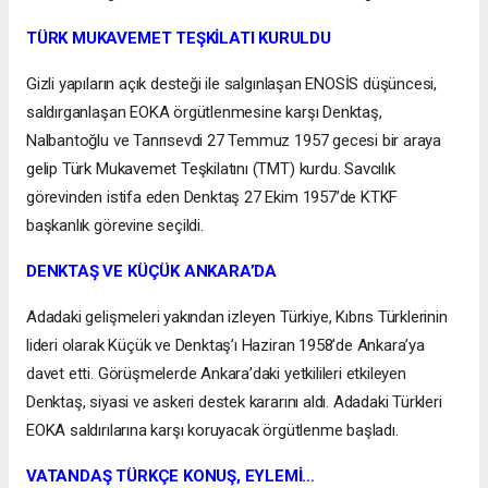
TÜRK MUKAVEMET TEŞKİLATI KURULDU
Gizli yapıların açık desteği ile salgınlaşan ENOSİS düşüncesi,
saldırganlaşan EOKA örgütlenmesine karşı Denktaş,
Nalbantoğlu ve Tanrısevdi 27 Temmuz 1957 gecesi bir araya
gelip Türk Mukavemet Teşkilatını (TMT) kurdu. Savcılık
görevinden istifa eden Denktaş 27 Ekim 1957’de KTKF
başkanlık görevine seçildi.
DENKTAŞ VE KÜÇÜK ANKARA’DA
Adadaki gelişmeleri yakından izleyen Türkiye, Kıbrıs Türklerinin
lideri olarak Küçük ve Denktaş’ı Haziran 1958’de Ankara’ya
davet etti. Görüşmelerde Ankara’daki yetkilileri etkileyen
Denktaş, siyasi ve askeri destek kararını aldı. Adadaki Türkleri
EOKA saldırılarına karşı koruyacak örgütlenme başladı.
VATANDAŞ TÜRKÇE KONUŞ, EYLEMİ…