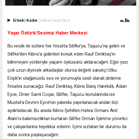
Erkek
|
Kadın
(Haberi Sesli Oku)
Yaşar Öztürk/Sesimiz Haber Merkezi
Bu vesile ile sizlere her fırsatta Silifke’ye, Taşucu’na gelen ve
Silifke’den Kıbrıs’a gidenleri konuk eden Rauf Denktaş’ın
bilinmeyen yönleriyle yaşam öyküsünü aktaracağım. Eğer yazı
çok uzun diyecek arkadaşlar olursa değerli sanatçı Utku
Erişik’in olağanüstü ses ve yorumuyla sesli olarak dinleme
fırsatını sunacağız. Rauf Denktaş, Kıbrıs Barış Harekâtı, Aslan
Eyce, Ömer Sami Coşar, Silifke, Taşucu konularında ise
Mustafa Devrim Eyce’nin yakında yayınlanacak anıları bizi
aydınlatacak. Bu arada Kıbrıs Şehitleri Hatıra Ormanı Anıt
Alanı’nı bakımsızlıktan kurtaran Silifke Orman İşletme yönetici
ve çalışanlarına teşekkür ederim. İçimi sızlatan bir durumu da
daha sonra paylaşacağım.