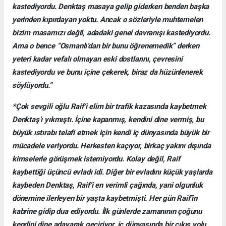
kastediyordu. Denktaş masaya gelip giderken benden başka
yerinden kıpırdayan yoktu. Ancak o sözleriyle muhtemelen
bizim masamızı değil, adadaki genel davranışı kastediyordu.
Ama o bence “Osmanlı’dan bir bunu öğrenemedik” derken
yeteri kadar vefalı olmayan eski dostlarını, çevresini
kastediyordu ve bunu içine çekerek, biraz da hüzünlenerek
söylüyordu.”
*Çok sevgili oğlu Raif’i elim bir trafik kazasında kaybetmek
Denktaş’ı yıkmıştı. İçine kapanmış, kendini dine vermiş, bu
büyük ıstırabı telafi etmek için kendi iç dünyasında büyük bir
mücadele veriyordu. Herkesten kaçıyor, birkaç yakını dışında
kimselerle görüşmek istemiyordu. Kolay değil, Raif
kaybettiği üçüncü evladı idi. Diğer bir evladını küçük yaşlarda
kaybeden Denktaş, Raif’i en verimli çağında, yani olgunluk
dönemine ilerleyen bir yaşta kaybetmişti. Her gün Raif’in
kabrine gidip dua ediyordu. İlk günlerde zamanının çoğunu
kendini dine adayarak geçiriyor, iç dünyasında bir çıkış yolu