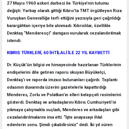
27 Mayıs 1960 askeri darbesi ile Türkiye’nin tutumu
değişti. Yarbay olarak gittiği Kıbrıs’ta TMT örgütleyen Rıza
Vuruşkan Generalliğe terfi ettiğini yazısıyla geri çağrıldığı
karargâhtan içeriye bile alınmadı. Kıbrıslılar, özellikle
Denktaş “Menderesçi” damgası vurularak cezalandırılmak
istendi.
KIBRIS TÜRKLERİ, 60 İHTİLALİ İLE 22 YIL KAYBETTİ
Dr. Küçük’ün bilgisi ve himayesinde hazırlanan Türklerinin
endişelerini dile getiren raporu okuyan Büyükelçi,
Denktaş’ı ve raporda imzası bulunanları çağırdı. Toplantı
odasının duvarında üzerini gazetelerle kapattırdığı
Menderes, Zorlu ve Polatkan’ın elleri kelepçeli resimlerini
gösterdi. Denktaş ve arkadaşlarını Kıbrıs Cumhuriyeti’ni
yıkmaya çalışmakla suçladı, Menderes ve arkadaşları gibi
cezalandırılmalarını ima etti: “İşte anayasayı ihlal
edenlerin sonu. Şimdi çıkabilirsiniz” dedi. İki yıl süren