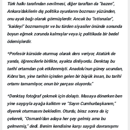
Türk halkı tarafından sevilmesi, diğer taraftan da “bazen”,
Ankara’dakilerin dış politika oyunlarını bozması yüzünden,
onu ayak bağı olarak görmüşlerdir. Ancak bu “istisnalar”,
“kaideyi” bozmamıştır ve bu türden siyasiler önünde sonunda
boyun eğmek zorunda kalmışlar veya iç politikada bir bedel
ödemişlerdir.
*Profesör kürsüde oturmuş olarak ders veriyor, Atatürk de
yanda, öğrencilerle birlikte, ayakta dinliyordu. Denktaş bu
tarihî ortamdan çok etkilenmişti. Anadolu’nun güney ucundan,
Kıbrıs’tan, yine tarihin içinden gelen bir büyük insan, bu tarihî
ortamı tamamlıyor, onun bir parçası oluyordu.”
*Denktaş fotoğraf çekmek için dolaştı. Masaya dönerken ben
yine saygıyla ayağa kalktım ve “Sayın Cumhurbaşkanım,”
diyerek oturmasını bekledim. Oturdu, biraz sonra da iç
çekerek, “Osmanlı’dan adaya her şey gelmiş ama bu
gelmemiş,” dedi. Benim kendisine karşı saygılı davranışımı