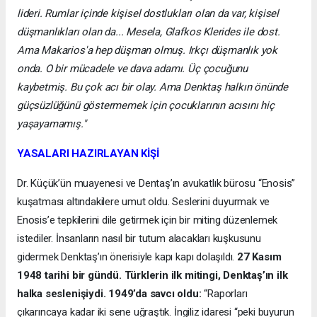
lideri. Rumlar içinde kişisel dostlukları olan da var, kişisel
düşmanlıkları olan da... Mesela, Glafkos Klerides ile dost.
Ama Makarios'a hep düşman olmuş. Irkçı düşmanlık yok
onda. O bir mücadele ve dava adamı. Üç çocuğunu
kaybetmiş. Bu çok acı bir olay. Ama Denktaş halkın önünde
güçsüzlüğünü göstermemek için çocuklarının acısını hiç
yaşayamamış."
YASALARI HAZIRLAYAN KİŞİ
Dr. Küçük’ün muayenesi ve Dentaş’ın avukatlık bürosu “Enosis”
kuşatması altındakilere umut oldu. Seslerini duyurmak ve
Enosis’e tepkilerini dile getirmek için bir miting düzenlemek
istediler. İnsanların nasıl bir tutum alacakları kuşkusunu
gidermek Denktaş’ın önerisiyle kapı kapı dolaşıldı.
27 Kasım
1948 tarihi bir gündü. Türklerin ilk mitingi, Denktaş’ın ilk
halka seslenişiydi. 1949’da savcı oldu:
“Raporları
çıkarıncaya kadar iki sene uğraştık. İngiliz idaresi “peki buyurun