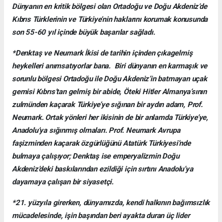
Dünyanın en kritik bölgesi olan Ortadoğu ve Doğu Akdeniz’de
Kıbrıs Türklerinin ve Türkiye’nin haklarını korumak konusunda
son 55-60 yıl içinde büyük başarılar sağladı.
*Denktaş ve Neumark İkisi de tarihin içinden çıkagelmiş
heykelleri anımsatıyorlar bana. Biri dünyanın en karmaşık ve
sorunlu bölgesi Ortadoğu ile Doğu Akdeniz’in batmayan uçak
gemisi Kıbrıs’tan gelmiş bir abide, Öteki Hitler Almanya’sının
zulmünden kaçarak Türkiye’ye sığınan bir aydın adam, Prof.
Neumark. Ortak yönleri her ikisinin de bir anlamda Türkiye’ye,
Anadolu’ya sığınmış olmaları. Prof. Neumark Avrupa
faşizminden kaçarak özgürlüğünü Atatürk Türkiyesi’nde
bulmaya çalışıyor; Denktaş ise emperyalizmin Doğu
Akdeniz’deki baskılarından ezildiği için sırtını Anadolu’ya
dayamaya çalışan bir siyasetçi.
*21. yüzyıla girerken, dünyamızda, kendi halkının bağımsızlık
mücadelesinde, işin başından beri ayakta duran üç lider