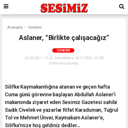
Anasayfa
Gündem
Aslaner, “Birlikte çalışacağız”
GÜNDEM
22.09.2021 - 11:22, Güncelleme: 24.11.2022 - 01:59
5143+ kez okundu.
Silifke Kaymakamlığına atanan ve geçen hafta
Cuma günü görevine başlayan Abdullah Aslaner’i
makamında ziyaret eden Sesimiz Gazetesi sahibi
Sadık Civelek ve yazarlar Rifat Karaduman, Tuğrul
Tol ve Mehmet Ünver, Kaymakam Aslaner’e,
Silifke’mize hoş geldiniz dediler…