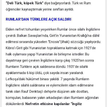
“Deli Türk, köpek Türk”
diye bağırıyorlardı. Türk ve Rum
öğrenciler kaynaştırmak yerine sınıfları ayrıldı.
RUMLAR’DAN TÜRKLERE AÇIK SALDIRI
Ekilen nefret tohumları yeşerirken Rumlar önce silahı İngilizlere
çevirdi. Balkan Savaşları'nda, Girit'in Yunanistan Krallığı'na dâhil
edilmesi sırasında yükselen “Enosis”(ilhak) sözcüğü yayılıyordu.
Kıbrıs’ı Girit gibi Yunanistan topraklarına katmak için 1921’de
halk oylaması yapıp Yunanistan ile birleşme istediler. Bu
dayatmayı geri çeviren İngilizlere karşı çıkış 1925’ten sonra
Rumların Türklere açık saldırısına döndü. 1931’de silahlı
ayaklanmada 6 kişi öldü, çok sayıda insan yaralandı.
Lefkoşa’daki hükûmet binası yakıldı. 7 yaşında Rumların
İngilizlere silahlı saldırısına ve eylemcilerin idam edilmesine
tanık olan Rauf Denktaş’ı dehşete düşüren aile dostları,
komşuları, babasının yakın arkadaşları olan Rumların ağzından
dökülenlerdi.
Nefretin etkisine kapılanlar “İngiliz