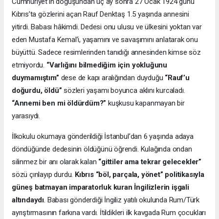
Cumhuriyet’in doğuşundan üç ay sonra 27 Ocak 1924 günü
Kıbrıs’ta gözlerini açan Rauf Denktaş 1.5 yaşında annesini
yitirdi. Babası hâkimdi. Dedesi onu ulusu ve ülkesini yoktan var
eden Mustafa Kemal’i, yaşamını ve savaşımını anlatarak onu
büyüttü. Sadece resimlerinden tanıdığı annesinden kimse söz
etmiyordu.
“Varlığını bilmediğim için yokluğunu
duymamıştım”
dese de kapı aralığından duyduğu
“Rauf’u
doğurdu, öldü”
sözleri yaşamı boyunca aklını kurcaladı.
“Annemi ben mi öldürdüm?”
kuşkusu kapanmayan bir
yarasıydı.
İlkokulu okumaya gönderildiği İstanbul’dan 6 yaşında adaya
döndüğünde dedesinin öldüğünü öğrendi. Kulağında ondan
silinmez bir anı olarak kalan
“gittiler ama tekrar gelecekler”
sözü çınlayıp durdu.
Kıbrıs “böl, parçala, yönet” politikasıyla
güneş batmayan imparatorluk kuran İngilizlerin işgali
altındaydı
. Babası gönderdiği İngiliz yatılı okulunda Rum/Türk
ayrıştırmasının farkına vardı. İtildikleri ilk kavgada Rum çocukları