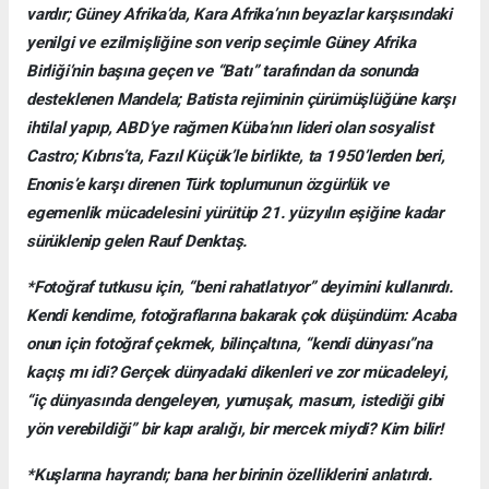
vardır; Güney Afrika’da, Kara Afrika’nın beyazlar karşısındaki
yenilgi ve ezilmişliğine son verip seçimle Güney Afrika
Birliği’nin başına geçen ve “Batı” tarafından da sonunda
desteklenen Mandela; Batista rejiminin çürümüşlüğüne karşı
ihtilal yapıp, ABD’ye rağmen Küba’nın lideri olan sosyalist
Castro; Kıbrıs’ta, Fazıl Küçük’le birlikte, ta 1950’lerden beri,
Enonis’e karşı direnen Türk toplumunun özgürlük ve
egemenlik mücadelesini yürütüp 21. yüzyılın eşiğine kadar
sürüklenip gelen Rauf Denktaş.
*Fotoğraf tutkusu için, “beni rahatlatıyor” deyimini kullanırdı.
Kendi kendime, fotoğraflarına bakarak çok düşündüm: Acaba
onun için fotoğraf çekmek, bilinçaltına, “kendi dünyası”na
kaçış mı idi? Gerçek dünyadaki dikenleri ve zor mücadeleyi,
“iç dünyasında dengeleyen, yumuşak, masum, istediği gibi
yön verebildiği” bir kapı aralığı, bir mercek miydi? Kim bilir!
*Kuşlarına hayrandı; bana her birinin özelliklerini anlatırdı.