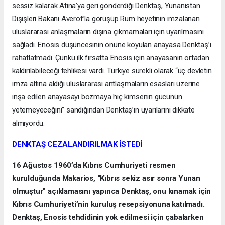
sessiz kalarak Atina’ya geri gönderdiği Denktaş, Yunanistan
Dışişleri Bakanı Averof’la görüşüp Rum heyetinin imzalanan
uluslararası anlaşmaların dışına çıkmamaları için uyarılmasını
sağladı. Enosis düşüncesinin önüne koyulan anayasa Denktaş’ı
rahatlatmadı. Çünkü ilk fırsatta Enosis için anayasanın ortadan
kaldırılabileceği tehlikesi vardı. Türkiye sürekli olarak “üç devletin
imza altına aldığı uluslararası antlaşmaların esasları üzerine
inşa edilen anayasayı bozmaya hiç kimsenin gücünün
yetemeyeceğini” sandığından Denktaş’ın uyarılarını dikkate
almıyordu.
DENKTAŞ CEZALANDIRILMAK İSTEDİ
16 Ağustos 1960’da Kıbrıs Cumhuriyeti resmen
kurulduğunda Makarios, “Kıbrıs sekiz asır sonra Yunan
olmuştur” açıklamasını yapınca Denktaş, onu kınamak için
Kıbrıs Cumhuriyeti’nin kuruluş resepsiyonuna katılmadı.
Denktaş, Enosis tehdidinin yok edilmesi için çabalarken