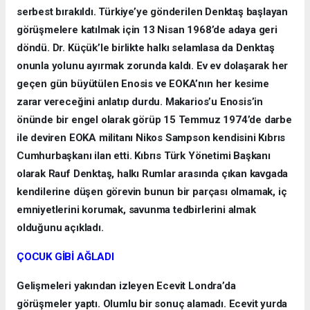
serbest bırakıldı. Türkiye’ye gönderilen Denktaş başlayan
görüşmelere katılmak için 13 Nisan 1968’de adaya geri
döndü. Dr. Küçük’le birlikte halkı selamlasa da Denktaş
onunla yolunu ayırmak zorunda kaldı. Ev ev dolaşarak her
geçen gün büyütülen Enosis ve EOKA’nın her kesime
zarar vereceğini anlatıp durdu. Makarios’u Enosis’in
önünde bir engel olarak görüp 15 Temmuz 1974’de darbe
ile deviren EOKA militanı Nikos Sampson kendisini Kıbrıs
Cumhurbaşkanı ilan etti. Kıbrıs Türk Yönetimi Başkanı
olarak Rauf Denktaş, halkı Rumlar arasında çıkan kavgada
kendilerine düşen görevin bunun bir parçası olmamak, iç
emniyetlerini korumak, savunma tedbirlerini almak
olduğunu açıkladı.
ÇOCUK GİBİ AĞLADI
Gelişmeleri yakından izleyen Ecevit Londra’da
görüşmeler yaptı. Olumlu bir sonuç alamadı. Ecevit yurda