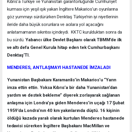
Kıbrıs’a Türkiye ve Yunanistan garantörlüğünde Cumhuriyet
kurması için yeşil ışık yakan İngiltere Makarios’un oyunlarına
göz yummayı sürdürürken Denktaş Türkiye’nin iyi niyetlerinin
ileride daha büyük sorunlara ve acılara yol açacağını
anlatamamanın sıkıntısı içindeydi. KKTC kurulduktan sonra da
bu sürdü.
Yabancı ülke Devlet Başkanı olarak TBMM’de ilk
ve altı defa Genel Kurula hitap eden tek Cumhurbaşkanı
Denktaş’TI.
MENDERES, ANTLAŞMAYI HASTANEDE İMZALADI
Yunanistan Başbakanı Karamanlis’in Makarios’u “Yarın
imza ettin ettin. Yoksa Kıbrıs’a bir daha Yunanistan’dan
yardım ve destek bekleme” diyerek zorlayarak sağlanan
anlaşma için Londra’ya giden Menderes’in uçağı 17 Şubat
1959’da Londra’nın 40 km yakınlarında düştü. 16 kişinin
öldüğü kazada yaralı olarak kurtulan Menderes hastanede
tedavisi sürerken İngiltere Başbakanı MacMillan ve