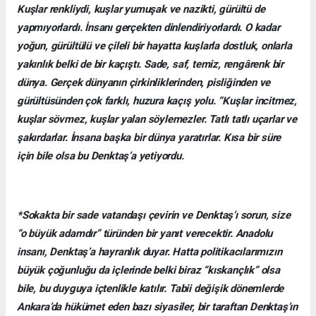
Kuşlar renkliydi, kuşlar yumuşak ve nazikti, gürültü de
yapmıyorlardı. İnsanı gerçekten dinlendiriyorlardı. O kadar
yoğun, gürültülü ve çileli bir hayatta kuşlarla dostluk, onlarla
yakınlık belki de bir kaçıştı. Sade, saf, temiz, rengârenk bir
dünya. Gerçek dünyanın çirkinliklerinden, pisliğinden ve
gürültüsünden çok farklı, huzura kaçış yolu. “Kuşlar incitmez,
kuşlar sövmez, kuşlar yalan söylemezler. Tatlı tatlı uçarlar ve
şakırdarlar. İnsana başka bir dünya yaratırlar. Kısa bir süre
için bile olsa bu Denktaş’a yetiyordu.
*Sokakta bir sade vatandaşı çevirin ve Denktaş’ı sorun, size
“o büyük adamdır” türünden bir yanıt verecektir. Anadolu
insanı, Denktaş’a hayranlık duyar. Hatta politikacılarımızın
büyük çoğunluğu da içlerinde belki biraz “kıskançlık” olsa
bile, bu duyguya içtenlikle katılır. Tabii değişik dönemlerde
Ankara’da hükümet eden bazı siyasiler, bir taraftan Denktaş’ın