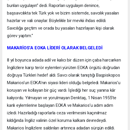
bunları uygulayın” dedi. Raporları uygulayın denince,
başsavcılıkta tek Türk yok ve bizim sistemde, savcılık yasaları
hazırlar ve vali onaylar. Böylelikle bir mevkii ihdas edildi.
Savcılığa geçtim ve orada bu yasaları hazırlayan kişi olarak
görev yaptım.”
MAKARİOS’A EOKA LİDERİ OLARAK BELGELEDİ
8 yıl boyunca adada adil ve kalıcı bir düzen için çaba harcarken
İngilizlere karşı terör eylemleri yürüten EOKA örgütü doğrudan
doğruya Türkleri hedef aldı. Savcı olarak tanıştığı Başpiskopos
Makarios’un EOKA’nın siyasi lideri olduğu belgeledi. Makarios’u
koruyan ve kollayan bir güç vardı. İşlediği her suç yanına kâr
kalıyordu. Yılmayan ve yorulmayan Denktaş, 1 Nisan 1955’te
kanlı eylemlerine başlayan EOKA ve Makarios’u adım adım
izledi. Hazırladığı raporlarla ceza verilmesini kaçınılmaz
kıldığında İngiliz valinin özel koruma kalkanı devredeydi.
Makarios İngilizlere saldırıları artırınca adadan sürgün edildi.