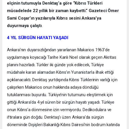
elçinin tutumuyla Denktaş’a göre “Kıbrıs Türkleri
mücadelede 22 yıllık bir zaman kaybetti.” Gazeteci Ömer
Sami Coşar’ın yazılarıyla Kıbrıs sesini Ankara’ya
duyurmaya çalıştı
.
4 YIL SÜRGÜN HAYATI YAŞADI
Ankara’nın duyarsızlığından yararlanan Makarios 1963’de
uygulamaya koyacağı Tarihe Kanlı Noel olarak geçen Akritas
planını hazırladı. Türkler iki günde yok edilecek, Türkiye
müdahale kararı alamadan Kıbrıs’ın Yunanistan’a ilhak ettiği
açıklanacaktı. Denktaş yurtdışında Kıbrıs Türklerinin varlığı için
çalışırken Makarios onun hakkında adaya döndüğü
tutuklanması buyurdu. Türkiye’nin tutumunu eleştirmek için
gittiği Ankara’da 4 yıl süren bir sürgün hayatı yaşadı. Türkiye
onun Kıbrıs’a dönmesine izin vermiyordu. Dedikodulara ve
iftiralara gün doğdu. Denktaş’ı üzen Ankara’da sürgün
döneminde Dışişleri Bakanlığı Kıbrıs Dairesi’nin bodrum katında