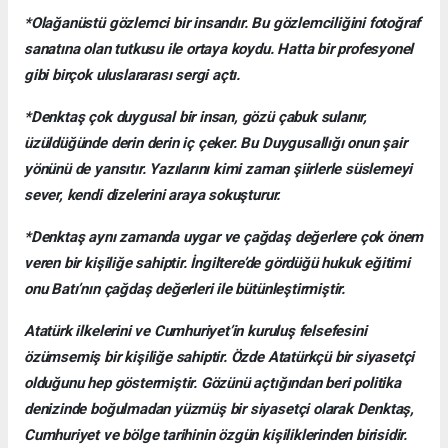
*Olağanüstü gözlemci bir insandır. Bu gözlemciliğini fotoğraf
sanatına olan tutkusu ile ortaya koydu. Hatta bir profesyonel
gibi birçok uluslararası sergi açtı.
*Denktaş çok duygusal bir insan, gözü çabuk sulanır,
üzüldüğünde derin derin iç çeker. Bu Duygusallığı onun şair
yönünü de yansıtır. Yazılarını kimi zaman şiirlerle süslemeyi
sever, kendi dizelerini araya sokuşturur.
*Denktaş aynı zamanda uygar ve çağdaş değerlere çok önem
veren bir kişiliğe sahiptir. İngiltere’de gördüğü hukuk eğitimi
onu Batı’nın çağdaş değerleri ile bütünleştirmiştir.
Atatürk ilkelerini ve Cumhuriyet’in kuruluş felsefesini
özümsemiş bir kişiliğe sahiptir. Özde Atatürkçü bir siyasetçi
olduğunu hep göstermiştir. Gözünü açtığından beri politika
denizinde boğulmadan yüzmüş bir siyasetçi olarak Denktaş,
Cumhuriyet ve bölge tarihinin özgün kişiliklerinden birisidir.