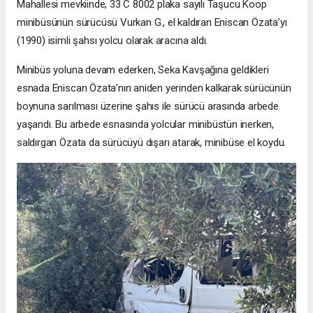
Mahallesi mevkiinde, 33 C 8002 plaka sayılı Taşucu Koop
minibüsünün sürücüsü Vurkan G., el kaldıran Eniscan Özata’yı
(1990) isimli şahsı yolcu olarak aracına aldı.
Minibüs yoluna devam ederken, Seka Kavşağına geldikleri
esnada Eniscan Özata’nın aniden yerinden kalkarak sürücünün
boynuna sarılması üzerine şahıs ile sürücü arasında arbede
yaşandı. Bu arbede esnasında yolcular minibüstün inerken,
saldırgan Özata da sürücüyü dışarı atarak, minibüse el koydu.