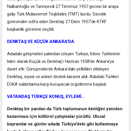
Nalbantoğlu ve Tanrısevdi 27 Temmuz 1957 gecesi bir araya
gelip Türk Mukavemet Teşkilatını (TMT) kurdu. Savcılık
görevinden istifa eden Denktaş 27 Ekim 1957’de KTKF
başkanlık görevine seçildi.
DENKTAŞ VE KÜÇÜK ANKARA’DA
Adadaki gelişmeleri yakından izleyen Türkiye, Kıbrıs Türklerinin
lideri olarak Küçük ve Denktaş’ı Haziran 1958’de Ankara’ya
davet etti. Görüşmelerde Ankara’daki yetkilileri etkileyen
Denktaş, siyasi ve askeri destek kararını aldı. Adadaki Türkleri
EOKA saldırılarına karşı koruyacak örgütlenme başladı.
VATANDAŞ TÜRKÇE KONUŞ, EYLEMİ…
Denktaş bir yandan da Türk toplumunun kimliğini yeniden
kazanması için kültürel çalışmalar yürüttü. Ulusal
bayramlar ve günler adada Türkiye’deki gibi kutlanmaya