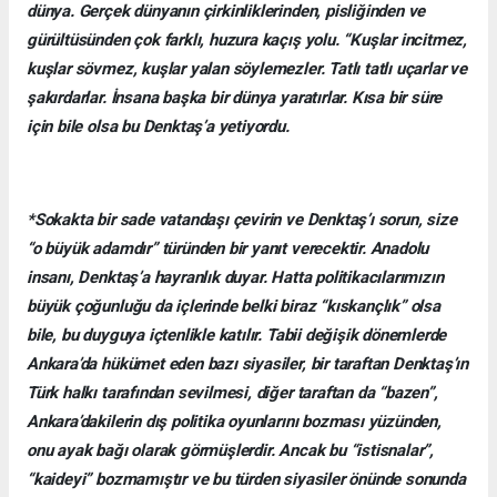
dünya. Gerçek dünyanın çirkinliklerinden, pisliğinden ve
gürültüsünden çok farklı, huzura kaçış yolu. “Kuşlar incitmez,
kuşlar sövmez, kuşlar yalan söylemezler. Tatlı tatlı uçarlar ve
şakırdarlar. İnsana başka bir dünya yaratırlar. Kısa bir süre
için bile olsa bu Denktaş’a yetiyordu.
*Sokakta bir sade vatandaşı çevirin ve Denktaş’ı sorun, size
“o büyük adamdır” türünden bir yanıt verecektir. Anadolu
insanı, Denktaş’a hayranlık duyar. Hatta politikacılarımızın
büyük çoğunluğu da içlerinde belki biraz “kıskançlık” olsa
bile, bu duyguya içtenlikle katılır. Tabii değişik dönemlerde
Ankara’da hükümet eden bazı siyasiler, bir taraftan Denktaş’ın
Türk halkı tarafından sevilmesi, diğer taraftan da “bazen”,
Ankara’dakilerin dış politika oyunlarını bozması yüzünden,
onu ayak bağı olarak görmüşlerdir. Ancak bu “istisnalar”,
“kaideyi” bozmamıştır ve bu türden siyasiler önünde sonunda