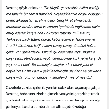
Denktaş şöyle anlatıyor:
“Dr. Küçük gazetesiyle halka verdiği
mesajlarla bir zemin hazırladı. Söylediklerinin doğru olduğunu
gören arkadaşları etrafına geldi. Gençlik etrafına geldi.
Muhtarlar etrafını sardı ve zaman içerisinde İngilizlerin tayin
ettiği liderler karşısında Doktorun tutumu, milli tutum,
Türkiye’ye bağlı tutum olarak kabul edilince, Türkiye’ye ve
Atatürk ilkelerine bağlı halkın yavaş yavaş sözcüsü haline
geldi. Zor günlerde bu sözcülüğü cesaretle yaptı. İngiliz’e
karşı yaptı, Rum’a karşı yaptı, gerektiğinde Türkiye’ye karşı da
yapmasını bildi. Bu, tabiatıyla, olayların kendisini yani bir
heykeltıraşın bir kayayı şekillendirir gibi olayların ve olayların
karşısında tutumun kendisini şekillendirmiş olmasıdır.”
Gazetede yazılar, şiirler ile yeni bir soluk alanı açamaya çalışan
Denktaş, babasının izinden gitmek, vasiyetini gerçekleştirmek
için hukuk okumaya karar verdi. İkinci Dünya Savaşı’nın en ağır
günleriydi. Londra bombardıman altındaydı. Okuduğu