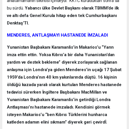
anlatamamanın sıkıntısı içindeydi. KKTC kurulduktan sonra da
bu sürdü.
Yabancı ülke Devlet Başkanı olarak TBMM’de ilk
ve altı defa Genel Kurula hitap eden tek Cumhurbaşkanı
Denktaş’TI.
MENDERES, ANTLAŞMAYI HASTANEDE İMZALADI
Yunanistan Başbakanı Karamanlis’in Makarios’u “Yarın
imza ettin ettin. Yoksa Kıbrıs’a bir daha Yunanistan’dan
yardım ve destek bekleme” diyerek zorlayarak sağlanan
anlaşma için Londra’ya giden Menderes’in uçağı 17 Şubat
1959’da Londra’nın 40 km yakınlarında düştü. 16 kişinin
öldüğü kazada yaralı olarak kurtulan Menderes hastanede
tedavisi sürerken İngiltere Başbakanı MacMillan ve
Yunanistan Başbakanı Karamanlis’in getirdiği Londra
Antlaşması’nı hastanede imzaladı. Kendisini görmek
isteyen Makarios’u “ben Kıbrıs Türklerini hunharca
katleden adamın elini sıkmam” diyerek geri çevirdİ.