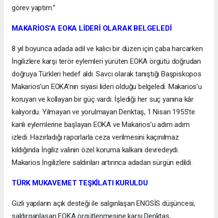
görev yaptım.”
MAKARİOS’A EOKA LİDERİ OLARAK BELGELEDİ
8 yıl boyunca adada adil ve kalıcı bir düzen için çaba harcarken
İngilizlere karşı terör eylemleri yürüten EOKA örgütü doğrudan
doğruya Türkleri hedef aldı. Savcı olarak tanıştığı Başpiskopos
Makarios’un EOKA’nın siyasi lideri olduğu belgeledi. Makarios’u
koruyan ve kollayan bir güç vardı. İşlediği her suç yanına kâr
kalıyordu. Yılmayan ve yorulmayan Denktaş, 1 Nisan 1955’te
kanlı eylemlerine başlayan EOKA ve Makarios’u adım adım
izledi. Hazırladığı raporlarla ceza verilmesini kaçınılmaz
kıldığında İngiliz valinin özel koruma kalkanı devredeydi.
Makarios İngilizlere saldırıları artırınca adadan sürgün edildi.
TÜRK MUKAVEMET TEŞKİLATI KURULDU
Gizli yapıların açık desteği ile salgınlaşan ENOSİS düşüncesi,
saldırganlaşan EOKA örgütlenmesine karşı Denktaş,