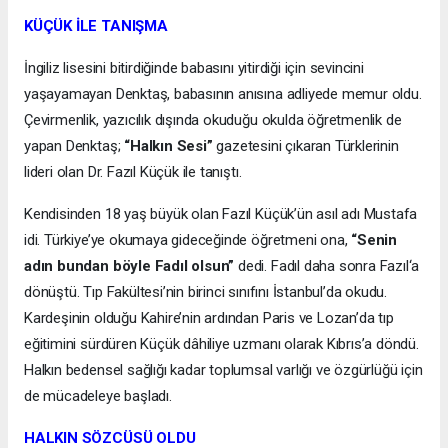
KÜÇÜK İLE TANIŞMA
İngiliz lisesini bitirdiğinde babasını yitirdiği için sevincini
yaşayamayan Denktaş, babasının anısına adliyede memur oldu.
Çevirmenlik, yazıcılık dışında okuduğu okulda öğretmenlik de
yapan Denktaş;
“Halkın Sesi”
gazetesini çıkaran Türklerinin
lideri olan Dr. Fazıl Küçük ile tanıştı.
Kendisinden 18 yaş büyük olan Fazıl Küçük’ün asıl adı Mustafa
idi. Türkiye’ye okumaya gideceğinde öğretmeni ona,
“Senin
adın bundan böyle Fadıl olsun”
dedi. Fadıl daha sonra Fazıl‘a
dönüştü. Tıp Fakültesi’nin birinci sınıfını İstanbul’da okudu.
Kardeşinin olduğu Kahire’nin ardından Paris ve Lozan’da tıp
eğitimini sürdüren Küçük dâhiliye uzmanı olarak Kıbrıs’a döndü.
Halkın bedensel sağlığı kadar toplumsal varlığı ve özgürlüğü için
de mücadeleye başladı.
HALKIN SÖZCÜSÜ OLDU