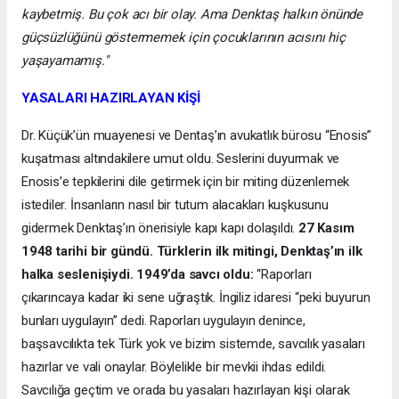
kaybetmiş. Bu çok acı bir olay. Ama Denktaş halkın önünde
güçsüzlüğünü göstermemek için çocuklarının acısını hiç
yaşayamamış."
YASALARI HAZIRLAYAN KİŞİ
Dr. Küçük’ün muayenesi ve Dentaş’ın avukatlık bürosu “Enosis”
kuşatması altındakilere umut oldu. Seslerini duyurmak ve
Enosis’e tepkilerini dile getirmek için bir miting düzenlemek
istediler. İnsanların nasıl bir tutum alacakları kuşkusunu
gidermek Denktaş’ın önerisiyle kapı kapı dolaşıldı.
27 Kasım
1948 tarihi bir gündü. Türklerin ilk mitingi, Denktaş’ın ilk
halka seslenişiydi. 1949’da savcı oldu:
“Raporları
çıkarıncaya kadar iki sene uğraştık. İngiliz idaresi “peki buyurun
bunları uygulayın” dedi. Raporları uygulayın denince,
başsavcılıkta tek Türk yok ve bizim sistemde, savcılık yasaları
hazırlar ve vali onaylar. Böylelikle bir mevkii ihdas edildi.
Savcılığa geçtim ve orada bu yasaları hazırlayan kişi olarak