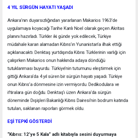
4 YIL SÜRGÜN HAYATI YAŞADI
Ankara’nın duyarsızlığından yararlanan Makarios 1963’de
uygulamaya koyacağı Tarihe Kanlı Noel olarak geçen Akritas
planını hazırladı. Türkler iki günde yok edilecek, Türkiye
müdahale kararı alamadan Kıbrıs’ın Yunanistan’a ilhak ettiği
açıklanacaktı. Denktaş yurtdışında Kıbrıs Türklerinin varlığı için
çalışırken Makarios onun hakkında adaya döndüğü
tutuklanması buyurdu. Türkiye’nin tutumunu eleştirmek için
gittiği Ankara’da 4 yıl süren bir sürgün hayatı yaşadı. Türkiye
onun Kıbrıs’a dönmesine izin vermiyordu. Dedikodulara ve
iftiralara gün doğdu. Denktaş’ı üzen Ankara’da sürgün
döneminde Dışişleri Bakanlığı Kıbrıs Dairesi’nin bodrum katında
tutulan, saklanan raporları görmek oldu.
EŞİ TEPKİ GÖSTERDİ
“Kıbrıs: 12’ye 5 Kala” adlı kitabıyla sesini duyurmaya