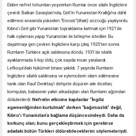
Ekilen nefret tohumları yeşerirken Rumlar önce silahı İngilizlere
çevirdi. Balkan Savaşları'nda, Girit'in Yunanistan Krallığı'na dâhil
edilmesi sırasında yükselen “Enosis”(ilhak) sözcüğü yayılıyordu.
Kıbrıs’ı Girit gibi Yunanistan topraklarına katmak için 1921’de
halk oylaması yapıp Yunanistan ile birleşme istediler. Bu
dayatmayı geri çeviren İngilizlere karşı çıkış 1925’ten sonra
Rumların Türklere açık saldırısına döndü. 1931’de silahlı
ayaklanmada 6 kişi öldü, çok sayıda insan yaralandı.
Lefkoşa’daki hükûmet binası yakıldı. 7 yaşında Rumların
İngilizlere silahlı saldırısına ve eylemcilerin idam edilmesine
tanık olan Rauf Denktaş’ı dehşete düşüren aile dostları,
komşuları, babasının yakın arkadaşları olan Rumların ağzından
dökülenlerdi.
Nefretin etkisine kapılanlar “İngiliz
egemenliğinden kurtulmak” derken “bağımsızlık” değil,
Kıbrıs’ı Yunanistan’a bağlama düşüncesindeydi. Daha da
korkunç olan; bunu gerçekleştirmek için gerekirse
adadaki bütün Türkleri öldürebileceklerini söylemeleriydi.