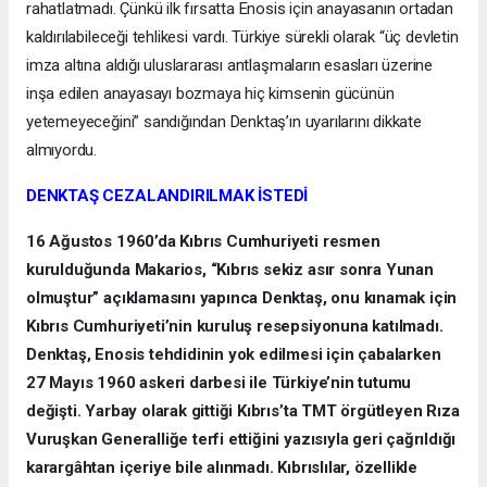
rahatlatmadı. Çünkü ilk fırsatta Enosis için anayasanın ortadan
kaldırılabileceği tehlikesi vardı. Türkiye sürekli olarak “üç devletin
imza altına aldığı uluslararası antlaşmaların esasları üzerine
inşa edilen anayasayı bozmaya hiç kimsenin gücünün
yetemeyeceğini” sandığından Denktaş’ın uyarılarını dikkate
almıyordu.
DENKTAŞ CEZALANDIRILMAK İSTEDİ
16 Ağustos 1960’da Kıbrıs Cumhuriyeti resmen
kurulduğunda Makarios, “Kıbrıs sekiz asır sonra Yunan
olmuştur” açıklamasını yapınca Denktaş, onu kınamak için
Kıbrıs Cumhuriyeti’nin kuruluş resepsiyonuna katılmadı.
Denktaş, Enosis tehdidinin yok edilmesi için çabalarken
27 Mayıs 1960 askeri darbesi ile Türkiye’nin tutumu
değişti. Yarbay olarak gittiği Kıbrıs’ta TMT örgütleyen Rıza
Vuruşkan Generalliğe terfi ettiğini yazısıyla geri çağrıldığı
karargâhtan içeriye bile alınmadı. Kıbrıslılar, özellikle