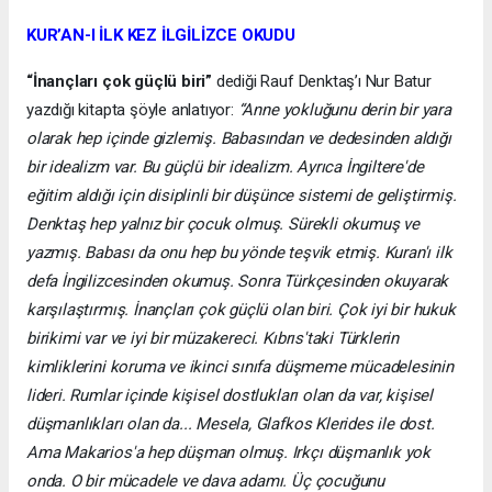
KUR’AN-I İLK KEZ İLGİLİZCE OKUDU
“İnançları çok güçlü biri”
dediği Rauf Denktaş’ı Nur Batur
yazdığı kitapta şöyle anlatıyor:
“Anne yokluğunu derin bir yara
olarak hep içinde gizlemiş. Babasından ve dedesinden aldığı
bir idealizm var. Bu güçlü bir idealizm. Ayrıca İngiltere'de
eğitim aldığı için disiplinli bir düşünce sistemi de geliştirmiş.
Denktaş hep yalnız bir çocuk olmuş. Sürekli okumuş ve
yazmış. Babası da onu hep bu yönde teşvik etmiş. Kuran'ı ilk
defa İngilizcesinden okumuş. Sonra Türkçesinden okuyarak
karşılaştırmış. İnançları çok güçlü olan biri. Çok iyi bir hukuk
birikimi var ve iyi bir müzakereci. Kıbrıs'taki Türklerin
kimliklerini koruma ve ikinci sınıfa düşmeme mücadelesinin
lideri. Rumlar içinde kişisel dostlukları olan da var, kişisel
düşmanlıkları olan da... Mesela, Glafkos Klerides ile dost.
Ama Makarios'a hep düşman olmuş. Irkçı düşmanlık yok
onda. O bir mücadele ve dava adamı. Üç çocuğunu