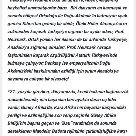
*Denktaş ve Neumark İkisi de tarihin içinden çıkagelmiş
heykelleri anımsatıyorlar bana. Biri dünyanın en karmaşık ve
sorunlu bölgesi Ortadoğu ile Doğu Akdeniz’in batmayan uçak
gemisi Kıbrıs’tan gelmiş bir abide, Öteki Hitler Almanya’sının
zulmünden kaçarak Türkiye’ye sığınan bir aydın adam, Prof.
Neumark. Ortak yönleri her ikisinin de bir anlamda Türkiye’ye,
Anadolu’ya sığınmış olmaları. Prof. Neumark Avrupa
faşizminden kaçarak özgürlüğünü Atatürk Türkiyesi’nde
bulmaya çalışıyor; Denktaş ise emperyalizmin Doğu
Akdeniz’deki baskılarından ezildiği için sırtını Anadolu’ya
dayamaya çalışan bir siyasetçi.
*21. yüzyıla girerken, dünyamızda, kendi halkının bağımsızlık
mücadelesinde, işin başından beri ayakta duran üç lider
vardır; Güney Afrika’da, Kara Afrika’nın beyazlar karşısındaki
yenilgi ve ezilmişliğine son verip seçimle Güney Afrika
Birliği’nin başına geçen ve “Batı” tarafından da sonunda
desteklenen Mandela; Batista rejiminin çürümüşlüğüne karşı