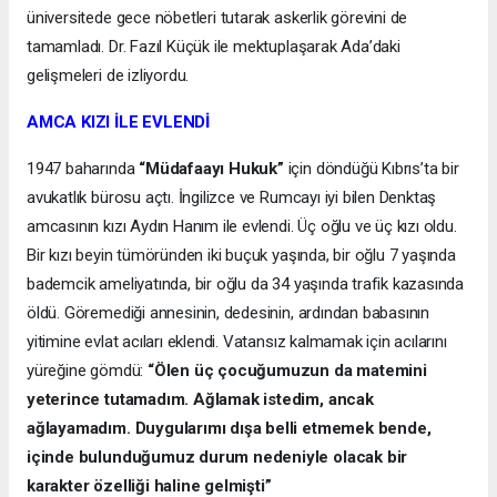
üniversitede gece nöbetleri tutarak askerlik görevini de
tamamladı. Dr. Fazıl Küçük ile mektuplaşarak Ada’daki
gelişmeleri de izliyordu.
AMCA KIZI İLE EVLENDİ
1947 baharında
“Müdafaayı Hukuk”
için döndüğü Kıbrıs’ta bir
avukatlık bürosu açtı. İngilizce ve Rumcayı iyi bilen Denktaş
amcasının kızı Aydın Hanım ile evlendi. Üç oğlu ve üç kızı oldu.
Bir kızı beyin tümöründen iki buçuk yaşında, bir oğlu 7 yaşında
bademcik ameliyatında, bir oğlu da 34 yaşında trafik kazasında
öldü. Göremediği annesinin, dedesinin, ardından babasının
yitimine evlat acıları eklendi. Vatansız kalmamak için acılarını
yüreğine gömdü:
“Ölen üç çocuğumuzun da matemini
yeterince tutamadım. Ağlamak istedim, ancak
ağlayamadım. Duygularımı dışa belli etmemek bende,
içinde bulunduğumuz durum nedeniyle olacak bir
karakter özelliği haline gelmişti”