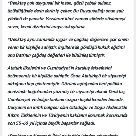
*Denktaş çok duygusal bir insan, gözü çabuk sulanır,
üzüldüğünde derin derin iç çeker. Bu Duygusallığı onun şair
yönünü de yansıtır. Yazılarını kimi zaman şiirlerle süslemeyi
sever, kendi dizelerini araya sokuşturur.
*Denktaş aynı zamanda uygar ve çağdaş değerlere çok önem
veren bir kişiliğe sahiptir. İngiltere’de gördüğü hukuk eğitimi
onu Batı’nın çağdaş değerleri ile bütünleştirmiştir.
Atatürk ilkelerini ve Cumhuriyet’in kuruluş felsefesini
özümsemiş bir kişiliğe sahiptir. Özde Atatürkçü bir siyasetçi
olduğunu hep göstermiştir. Gözünü açtığından beri politika
denizinde boğulmadan yüzmüş bir siyasetçi olarak Denktaş,
Cumhuriyet ve bölge tarihinin özgün kişiliklerinden birisidir.
Dünyanın en kritik bölgesi olan Ortadoğu ve Doğu Akdeniz’de
Kıbrıs Türklerinin ve Türkiye’nin haklarını korumak konusunda
son 55-60 yıl içinde büyük başarılar sağladı.