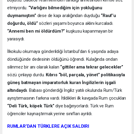
büyüttü. Sadece resimlerinden tanıdığı annesinden kimse söz
etmiyordu.
“Varlığını bilmediğim için yokluğunu
duymamıştım”
dese de kapı aralığından duyduğu
“Rauf’u
doğurdu, öldü”
sözleri yaşamı boyunca aklını kurcaladı.
“Annemi ben mi öldürdüm?”
kuşkusu kapanmayan bir
yarasıydı.
İlkokulu okumaya gönderildiği İstanbul’dan 6 yaşında adaya
döndüğünde dedesinin öldüğünü öğrendi. Kulağında ondan
silinmez bir anı olarak kalan
“gittiler ama tekrar gelecekler”
sözü çınlayıp durdu.
Kıbrıs “böl, parçala, yönet” politikasıyla
güneş batmayan imparatorluk kuran İngilizlerin işgali
altındaydı
. Babası gönderdiği İngiliz yatılı okulunda Rum/Türk
ayrıştırmasının farkına vardı. İtildikleri ilk kavgada Rum çocukları
“Deli Türk, köpek Türk”
diye bağırıyorlardı. Türk ve Rum
öğrenciler kaynaştırmak yerine sınıfları ayrıldı.
RUMLAR’DAN TÜRKLERE AÇIK SALDIRI