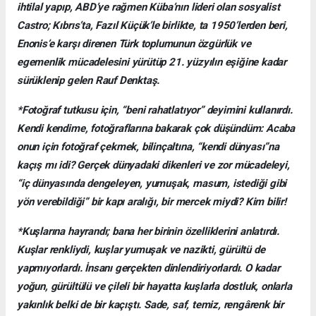
ihtilal yapıp, ABD’ye rağmen Küba’nın lideri olan sosyalist
Castro; Kıbrıs’ta, Fazıl Küçük’le birlikte, ta 1950’lerden beri,
Enonis’e karşı direnen Türk toplumunun özgürlük ve
egemenlik mücadelesini yürütüp 21. yüzyılın eşiğine kadar
sürüklenip gelen Rauf Denktaş.
*Fotoğraf tutkusu için, “beni rahatlatıyor” deyimini kullanırdı.
Kendi kendime, fotoğraflarına bakarak çok düşündüm: Acaba
onun için fotoğraf çekmek, bilinçaltına, “kendi dünyası”na
kaçış mı idi? Gerçek dünyadaki dikenleri ve zor mücadeleyi,
“iç dünyasında dengeleyen, yumuşak, masum, istediği gibi
yön verebildiği” bir kapı aralığı, bir mercek miydi? Kim bilir!
*Kuşlarına hayrandı; bana her birinin özelliklerini anlatırdı.
Kuşlar renkliydi, kuşlar yumuşak ve nazikti, gürültü de
yapmıyorlardı. İnsanı gerçekten dinlendiriyorlardı. O kadar
yoğun, gürültülü ve çileli bir hayatta kuşlarla dostluk, onlarla
yakınlık belki de bir kaçıştı. Sade, saf, temiz, rengârenk bir