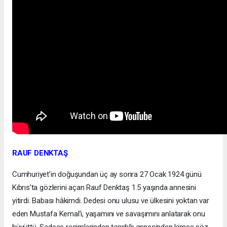
RAUF DENKTAŞ
Cumhuriyet’in doğuşundan üç ay sonra 27 Ocak 1924 günü
Kıbrıs’ta gözlerini açan Rauf Denktaş 1.5 yaşında annesini
yitirdi. Babası hâkimdi. Dedesi onu ulusu ve ülkesini yoktan var
eden Mustafa Kemal’i, yaşamını ve savaşımını anlatarak onu