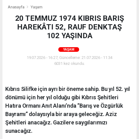
Anasayfa
Yaşam
20 TEMMUZ 1974 KIBRIS BARIŞ
HAREKÂTI 52, RAUF DENKTAŞ
102 YAŞINDA
YAŞAM
19.07.2026 - 16:27, Güncelleme: 21.07.2026 - 11:34
6031 kez okundu.
Kıbrıs Silifke için ayrı bir öneme sahip. Bu yıl 52. yıl
dönümü için her yıl olduğu gibi Kıbrıs Şehitleri
Hatıra Ormanı Anıt Alanı’nda “Barış ve Özgürlük
Bayramı” dolaysıyla bir araya geleceğiz. Aziz
Şehitleri anacağız. Gazilere saygılarımızı
sunacağız.