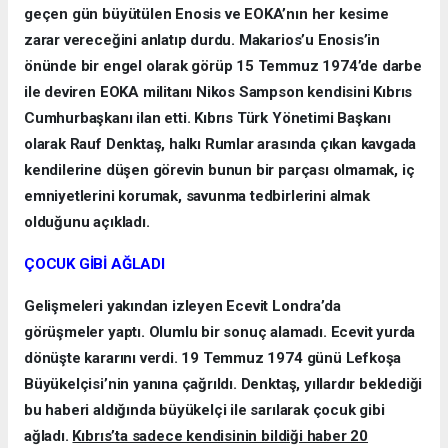
geçen gün büyütülen Enosis ve EOKA’nın her kesime
zarar vereceğini anlatıp durdu. Makarios’u Enosis’in
önünde bir engel olarak görüp 15 Temmuz 1974’de darbe
ile deviren EOKA militanı Nikos Sampson kendisini Kıbrıs
Cumhurbaşkanı ilan etti. Kıbrıs Türk Yönetimi Başkanı
olarak Rauf Denktaş, halkı Rumlar arasında çıkan kavgada
kendilerine düşen görevin bunun bir parçası olmamak, iç
emniyetlerini korumak, savunma tedbirlerini almak
olduğunu açıkladı.
ÇOCUK GİBİ AĞLADI
Gelişmeleri yakından izleyen Ecevit Londra’da
görüşmeler yaptı. Olumlu bir sonuç alamadı. Ecevit yurda
dönüşte kararını verdi. 19 Temmuz 1974 günü Lefkoşa
Büyükelçisi’nin yanına çağrıldı. Denktaş, yıllardır beklediği
bu haberi aldığında büyükelçi ile sarılarak çocuk gibi
ağladı.
Kıbrıs’ta sadece kendisinin bildiği haber 20