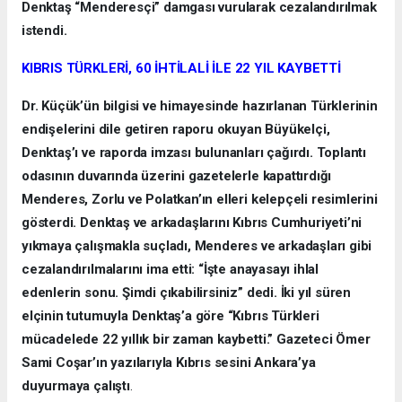
Denktaş “Menderesçi” damgası vurularak cezalandırılmak
istendi.
KIBRIS TÜRKLERİ, 60 İHTİLALİ İLE 22 YIL KAYBETTİ
Dr. Küçük’ün bilgisi ve himayesinde hazırlanan Türklerinin
endişelerini dile getiren raporu okuyan Büyükelçi,
Denktaş’ı ve raporda imzası bulunanları çağırdı. Toplantı
odasının duvarında üzerini gazetelerle kapattırdığı
Menderes, Zorlu ve Polatkan’ın elleri kelepçeli resimlerini
gösterdi. Denktaş ve arkadaşlarını Kıbrıs Cumhuriyeti’ni
yıkmaya çalışmakla suçladı, Menderes ve arkadaşları gibi
cezalandırılmalarını ima etti: “İşte anayasayı ihlal
edenlerin sonu. Şimdi çıkabilirsiniz” dedi. İki yıl süren
elçinin tutumuyla Denktaş’a göre “Kıbrıs Türkleri
mücadelede 22 yıllık bir zaman kaybetti.” Gazeteci Ömer
Sami Coşar’ın yazılarıyla Kıbrıs sesini Ankara’ya
duyurmaya çalıştı
.