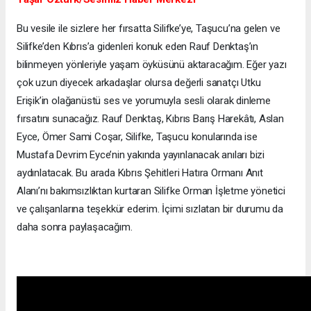
Bu vesile ile sizlere her fırsatta Silifke’ye, Taşucu’na gelen ve
Silifke’den Kıbrıs’a gidenleri konuk eden Rauf Denktaş’ın
bilinmeyen yönleriyle yaşam öyküsünü aktaracağım. Eğer yazı
çok uzun diyecek arkadaşlar olursa değerli sanatçı Utku
Erişik’in olağanüstü ses ve yorumuyla sesli olarak dinleme
fırsatını sunacağız. Rauf Denktaş, Kıbrıs Barış Harekâtı, Aslan
Eyce, Ömer Sami Coşar, Silifke, Taşucu konularında ise
Mustafa Devrim Eyce’nin yakında yayınlanacak anıları bizi
aydınlatacak. Bu arada Kıbrıs Şehitleri Hatıra Ormanı Anıt
Alanı’nı bakımsızlıktan kurtaran Silifke Orman İşletme yönetici
ve çalışanlarına teşekkür ederim. İçimi sızlatan bir durumu da
daha sonra paylaşacağım.