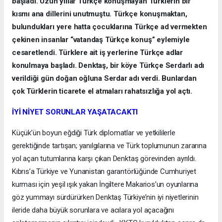
başladı. Uzun yıllar Türkçe konuşmayan Türklerin bir
kısmı ana dillerini unutmuştu. Türkçe konuşmaktan,
bulundukları yere hatta çocuklarına Türkçe ad vermekten
çekinen insanlar “vatandaş Türkçe konuş” eylemiyle
cesaretlendi. Türklere ait iş yerlerine Türkçe adlar
konulmaya başladı. Denktaş, bir köye Türkçe Serdarlı adı
verildiği gün doğan oğluna Serdar adı verdi. Bunlardan
çok Türklerin ticarete el atmaları rahatsızlığa yol açtı.
İYİ NİYET SORUNLAR YAŞATACAKTI
Küçük’ün boyun eğdiği Türk diplomatlar ve yetkililerle
gerektiğinde tartışan; yanılgılarına ve Türk toplumunun zararına
yol açan tutumlarına karşı çıkan Denktaş görevinden ayrıldı.
Kıbrıs’a Türkiye ve Yunanistan garantörlüğünde Cumhuriyet
kurması için yeşil ışık yakan İngiltere Makarios’un oyunlarına
göz yummayı sürdürürken Denktaş Türkiye’nin iyi niyetlerinin
ileride daha büyük sorunlara ve acılara yol açacağını