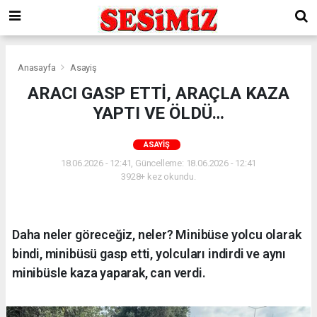
Anasayfa
Asayiş
ARACI GASP ETTİ, ARAÇLA KAZA
YAPTI VE ÖLDÜ…
ASAYIŞ
18.06.2026 - 12:41, Güncelleme: 18.06.2026 - 12:41
3928+ kez okundu.
Daha neler göreceğiz, neler? Minibüse yolcu olarak
bindi, minibüsü gasp etti, yolcuları indirdi ve aynı
minibüsle kaza yaparak, can verdi.