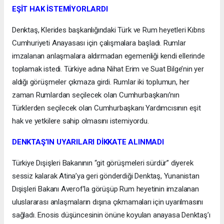
EŞİT HAK İSTEMİYORLARDI
Denktaş, Klerides başkanlığındaki Türk ve Rum heyetleri Kıbrıs
Cumhuriyeti Anayasası için çalışmalara başladı. Rumlar
imzalanan anlaşmalara aldırmadan egemenliği kendi ellerinde
toplamak istedi. Türkiye adına Nihat Erim ve Suat Bilge’nin yer
aldığı görüşmeler çıkmaza girdi. Rumlar iki toplumun, her
zaman Rumlardan seçilecek olan Cumhurbaşkanı’nın
Türklerden seçilecek olan Cumhurbaşkanı Yardımcısının eşit
hak ve yetkilere sahip olmasını istemiyordu.
DENKTAŞ’IN UYARILARI DİKKATE ALINMADI
Türkiye Dışişleri Bakanının “git görüşmeleri sürdür” diyerek
sessiz kalarak Atina’ya geri gönderdiği Denktaş, Yunanistan
Dışişleri Bakanı Averof’la görüşüp Rum heyetinin imzalanan
uluslararası anlaşmaların dışına çıkmamaları için uyarılmasını
sağladı. Enosis düşüncesinin önüne koyulan anayasa Denktaş’ı