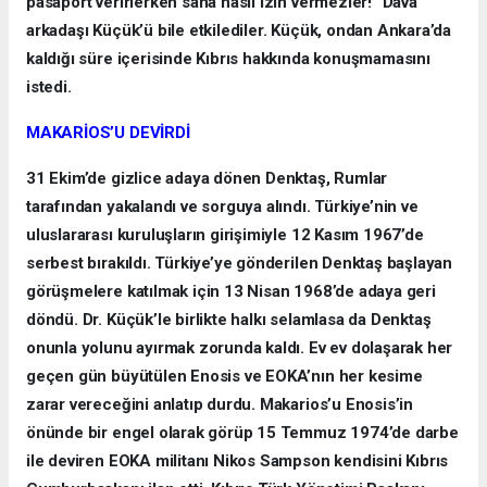
pasaport verirlerken sana nasıl izin vermezler!” Dava
arkadaşı Küçük’ü bile etkilediler. Küçük, ondan Ankara’da
kaldığı süre içerisinde Kıbrıs hakkında konuşmamasını
istedi.
MAKARİOS’U DEVİRDİ
31 Ekim’de gizlice adaya dönen Denktaş, Rumlar
tarafından yakalandı ve sorguya alındı. Türkiye’nin ve
uluslararası kuruluşların girişimiyle 12 Kasım 1967’de
serbest bırakıldı. Türkiye’ye gönderilen Denktaş başlayan
görüşmelere katılmak için 13 Nisan 1968’de adaya geri
döndü. Dr. Küçük’le birlikte halkı selamlasa da Denktaş
onunla yolunu ayırmak zorunda kaldı. Ev ev dolaşarak her
geçen gün büyütülen Enosis ve EOKA’nın her kesime
zarar vereceğini anlatıp durdu. Makarios’u Enosis’in
önünde bir engel olarak görüp 15 Temmuz 1974’de darbe
ile deviren EOKA militanı Nikos Sampson kendisini Kıbrıs