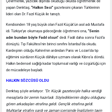
Çevirmenlik, yazıcılık dışında okuduğu okulda öğretmenlik de
yapan Denktaş;
“Halkın Sesi”
gazetesini çıkaran Türklerinin
lideri olan Dr. Fazıl Küçük ile tanıştı.
Kendisinden 18 yaş büyük olan Fazıl Küçük’ün asıl adı Mustafa
idi. Türkiye’ye okumaya gideceğinde öğretmeni ona,
“Senin
adın bundan böyle Fadıl olsun”
dedi. Fadıl daha sonra Fazıl‘a
dönüştü. Tıp Fakültesi’nin birinci sınıfını İstanbul’da okudu.
Kardeşinin olduğu Kahire’nin ardından Paris ve Lozan’da tıp
eğitimini sürdüren Küçük dâhiliye uzmanı olarak Kıbrıs’a döndü.
Halkın bedensel sağlığı kadar toplumsal varlığı ve özgürlüğü için
de mücadeleye başladı.
HALKIN SÖZCÜSÜ OLDU
Denktaş şöyle anlatıyor:
“Dr. Küçük gazetesiyle halka verdiği
mesajlarla bir zemin hazırladı. Söylediklerinin doğru olduğunu
gören arkadaşları etrafına geldi. Gençlik etrafına geldi.
Muhtarlar etrafını sardı ve zaman içerisinde İngilizlerin tayin