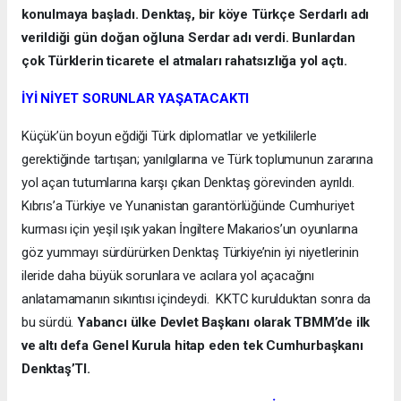
konulmaya başladı. Denktaş, bir köye Türkçe Serdarlı adı
verildiği gün doğan oğluna Serdar adı verdi. Bunlardan
çok Türklerin ticarete el atmaları rahatsızlığa yol açtı.
İYİ NİYET SORUNLAR YAŞATACAKTI
Küçük’ün boyun eğdiği Türk diplomatlar ve yetkililerle
gerektiğinde tartışan; yanılgılarına ve Türk toplumunun zararına
yol açan tutumlarına karşı çıkan Denktaş görevinden ayrıldı.
Kıbrıs’a Türkiye ve Yunanistan garantörlüğünde Cumhuriyet
kurması için yeşil ışık yakan İngiltere Makarios’un oyunlarına
göz yummayı sürdürürken Denktaş Türkiye’nin iyi niyetlerinin
ileride daha büyük sorunlara ve acılara yol açacağını
anlatamamanın sıkıntısı içindeydi. KKTC kurulduktan sonra da
bu sürdü.
Yabancı ülke Devlet Başkanı olarak TBMM’de ilk
ve altı defa Genel Kurula hitap eden tek Cumhurbaşkanı
Denktaş’TI.