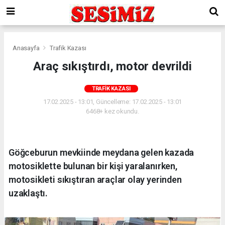
Anasayfa
Trafik Kazası
Araç sıkıştırdı, motor devrildi
TRAFIK KAZASI
17.02.2025 - 13:01, Güncelleme: 17.02.2025 - 13:01
6468+ kez okundu.
Göğceburun mevkiinde meydana gelen kazada
motosiklette bulunan bir kişi yaralanırken,
motosikleti sıkıştıran araçlar olay yerinden
uzaklaştı.