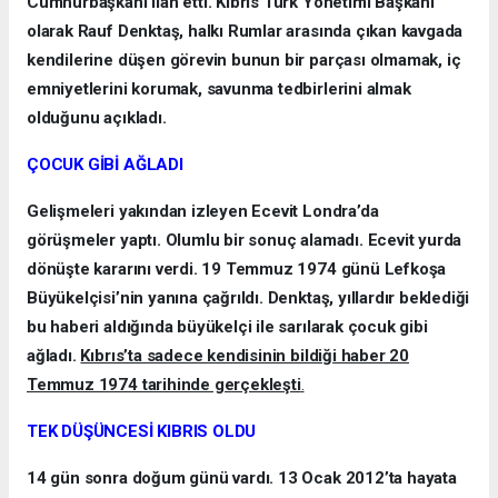
Cumhurbaşkanı ilan etti. Kıbrıs Türk Yönetimi Başkanı
olarak Rauf Denktaş, halkı Rumlar arasında çıkan kavgada
kendilerine düşen görevin bunun bir parçası olmamak, iç
emniyetlerini korumak, savunma tedbirlerini almak
olduğunu açıkladı.
ÇOCUK GİBİ AĞLADI
Gelişmeleri yakından izleyen Ecevit Londra’da
görüşmeler yaptı. Olumlu bir sonuç alamadı. Ecevit yurda
dönüşte kararını verdi. 19 Temmuz 1974 günü Lefkoşa
Büyükelçisi’nin yanına çağrıldı. Denktaş, yıllardır beklediği
bu haberi aldığında büyükelçi ile sarılarak çocuk gibi
ağladı.
Kıbrıs’ta sadece kendisinin bildiği haber 20
Temmuz 1974 tarihinde gerçekleşti
.
TEK DÜŞÜNCESİ KIBRIS OLDU
14 gün sonra doğum günü vardı. 13 Ocak 2012’ta hayata