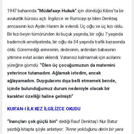
1947 baharında
“Müdafaayı Hukuk”
için döndüğü Kıbrıs’ta bir
avukatlık bürosu açtı. İngilizce ve Rumcayı iyi bilen Denktaş
amcasının kızı Aydın Hanım ile evlendi. Üç oğlu ve üç kızı oldu.
Bir kızı beyin tümöründen iki buçuk yaşında, bir oğlu 7 yaşında
bademcik ameliyatında, bir oğlu da 34 yaşında trafik kazasında
öldü. Göremediği annesinin, dedesinin, ardından babasının
yitimine evlat acıları eklendi. Vatansız kalmamak için acılarını
yüreğine gömdü:
“Ölen üç çocuğumuzun da matemini
yeterince tutamadım. Ağlamak istedim, ancak
ağlayamadım. Duygularımı dışa belli etmemek bende,
içinde bulunduğumuz durum nedeniyle olacak bir
karakter özelliği haline gelmişti”
KUR’AN-I İLK KEZ İLGİLİZCE OKUDU
“İnançları çok güçlü biri”
dediği Rauf Denktaş’ı Nur Batur
yazdığı kitapta şöyle anlatıyor:
“Anne yokluğunu derin bir yara