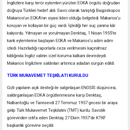
İngilizlere karşı terör eylemleri yürüten EOKA örgütü doğrudan
doğruya Türkleri hedef aldı. Savcı olarak tanıştığı Başpiskopos
Makarios’un EOKA’nın siyasi lideri olduğu belgeledi. Makarios’u
koruyan ve kollayan bir güç vardı. İşlediği her suç yanına kâr
kalıyordu. Yılmayan ve yorulmayan Denktaş, 1 Nisan 1955’te
kanlı eylemlerine başlayan EOKA ve Makarios’u adım adım
izledi. Hazırladığı raporlarla ceza verilmesini kaçınılmaz
kıldığında İngiliz valinin özel koruma kalkanı devredeydi.
Makarios İngilizlere saldırıları artırınca adadan sürgün edildi.
TÜRK MUKAVEMET TEŞKİLATI KURULDU
Gizli yapıların açık desteği ile salgınlaşan ENOSİS düşüncesi,
saldırganlaşan EOKA örgütlenmesine karşı Denktaş,
Nalbantoğlu ve Tanrısevdi 27 Temmuz 1957 gecesi bir araya
gelip Türk Mukavemet Teşkilatını (TMT) kurdu. Savcılık
görevinden istifa eden Denktaş 27 Ekim 1957’de KTKF
başkanlık görevine seçildi.