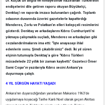
Dr. Küçük’ün bilgisi ve himayesinde hazırlanan Türklerinin
endişelerini dile getiren raporu okuyan Büyükelçi,
Denktaş’ı ve raporda imzası bulunanları çağırdı. Toplantı
odasının duvarında üzerini gazetelerle kapattırdığı
Menderes, Zorlu ve Polatkan’ın elleri kelepçeli resimlerini
gösterdi. Denktaş ve arkadaşlarını Kıbrıs Cumhuriyeti’ni
yıkmaya çalışmakla suçladı, Menderes ve arkadaşları gibi
cezalandırılmalarını ima etti: “İşte anayasayı ihlal
edenlerin sonu. Şimdi çıkabilirsiniz” dedi. İki yıl süren
elçinin tutumuyla Denktaş’a göre “Kıbrıs Türkleri
mücadelede 22 yıllık bir zaman kaybetti.” Gazeteci Ömer
Sami Coşar’ın yazılarıyla Kıbrıs sesini Ankara’ya
duyurmaya çalıştı
.
4 YIL SÜRGÜN HAYATI YAŞADI
Ankara’nın duyarsızlığından yararlanan Makarios 1963’de
uygulamaya koyacağı Tarihe Kanlı Noel olarak geçen Akritas