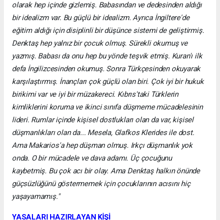
olarak hep içinde gizlemiş. Babasından ve dedesinden aldığı
bir idealizm var. Bu güçlü bir idealizm. Ayrıca İngiltere'de
eğitim aldığı için disiplinli bir düşünce sistemi de geliştirmiş.
Denktaş hep yalnız bir çocuk olmuş. Sürekli okumuş ve
yazmış. Babası da onu hep bu yönde teşvik etmiş. Kuran'ı ilk
defa İngilizcesinden okumuş. Sonra Türkçesinden okuyarak
karşılaştırmış. İnançları çok güçlü olan biri. Çok iyi bir hukuk
birikimi var ve iyi bir müzakereci. Kıbrıs'taki Türklerin
kimliklerini koruma ve ikinci sınıfa düşmeme mücadelesinin
lideri. Rumlar içinde kişisel dostlukları olan da var, kişisel
düşmanlıkları olan da... Mesela, Glafkos Klerides ile dost.
Ama Makarios'a hep düşman olmuş. Irkçı düşmanlık yok
onda. O bir mücadele ve dava adamı. Üç çocuğunu
kaybetmiş. Bu çok acı bir olay. Ama Denktaş halkın önünde
güçsüzlüğünü göstermemek için çocuklarının acısını hiç
yaşayamamış."
YASALARI HAZIRLAYAN KİŞİ