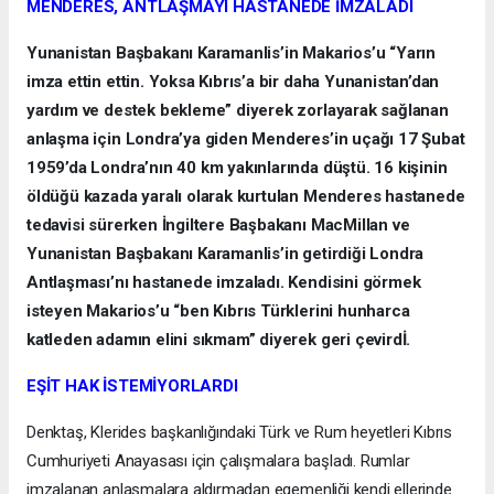
MENDERES, ANTLAŞMAYI HASTANEDE İMZALADI
Yunanistan Başbakanı Karamanlis’in Makarios’u “Yarın
imza ettin ettin. Yoksa Kıbrıs’a bir daha Yunanistan’dan
yardım ve destek bekleme” diyerek zorlayarak sağlanan
anlaşma için Londra’ya giden Menderes’in uçağı 17 Şubat
1959’da Londra’nın 40 km yakınlarında düştü. 16 kişinin
öldüğü kazada yaralı olarak kurtulan Menderes hastanede
tedavisi sürerken İngiltere Başbakanı MacMillan ve
Yunanistan Başbakanı Karamanlis’in getirdiği Londra
Antlaşması’nı hastanede imzaladı. Kendisini görmek
isteyen Makarios’u “ben Kıbrıs Türklerini hunharca
katleden adamın elini sıkmam” diyerek geri çevirdİ.
EŞİT HAK İSTEMİYORLARDI
Denktaş, Klerides başkanlığındaki Türk ve Rum heyetleri Kıbrıs
Cumhuriyeti Anayasası için çalışmalara başladı. Rumlar
imzalanan anlaşmalara aldırmadan egemenliği kendi ellerinde