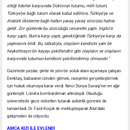
ettiği liderler karşısında Doktorun tutumu, milli tutum,
Türkiye’ye bağlı tutum olarak kabul edilince, Türkiye’ye ve
Atatürk ilkelerine bağlı halkın yavaş yavaş sözcüsü haline
geldi. Zor günlerde bu sözcülüğü cesaretle yaptı. İngiliz’e
karşı yaptı, Rum’a karşı yaptı, gerektiğinde Türkiye’ye karşı da
yapmasını bildi. Bu, tabiatıyla, olayların kendisini yani bir
heykeltıraşın bir kayayı şekillendirir gibi olayların ve olayların
karşısında tutumun kendisini şekillendirmiş olmasıdır.”
Gazetede yazılar, şiirler ile yeni bir soluk alanı açamaya çalışan
Denktaş, babasının izinden gitmek, vasiyetini gerçekleştirmek
için hukuk okumaya karar verdi. İkinci Dünya Savaşı’nın en ağır
günleriydi. Londra bombardıman altındaydı. Okuduğu
üniversitede gece nöbetleri tutarak askerlik görevini de
tamamladı. Dr. Fazıl Küçük ile mektuplaşarak Ada’daki
gelişmeleri de izliyordu.
AMCA KIZI İLE EVLENDİ