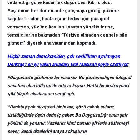
veda ettiği güne kadar tek düşüncesi Kıbrıs oldu.
Yaşamının her döneminde çatışmaya girdiği yüzüne
kâğıtlar fırlatan, hasta eşine tedavi için pasaport
vermeyen, yüzüne kapıları kapatan yöneticilerine,
temsilcilerine bakmadan “Türkiye olmadan cennete bile
gitmem” diyerek ana vatanından kopmadı.
Hiçbir zaman demokrasiden, çok seslilikten ayrılmayan
Denktaş’ı en iyi yakın arkadaşı Erol Manisalı şöyle özetliyor:
*Olağanüstü gözlemci bir insandır. Bu gözlemciliğini fotoğraf
sanatına olan tutkusu ile ortaya koydu. Hatta bir profesyonel
gibi birçok uluslararası sergi açtı.
*Denktaş çok duygusal bir insan, gözü çabuk sulanır,
üzüldüğünde derin derin iç çeker. Bu Duygusallığı onun şair
yönünü de yansıtır. Yazılarını kimi zaman şiirlerle süslemeyi
sever, kendi dizelerini araya sokuşturur.