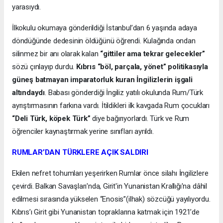
yarasıydı.
İlkokulu okumaya gönderildiği İstanbul’dan 6 yaşında adaya
döndüğünde dedesinin öldüğünü öğrendi. Kulağında ondan
silinmez bir anı olarak kalan
“gittiler ama tekrar gelecekler”
sözü çınlayıp durdu.
Kıbrıs “böl, parçala, yönet” politikasıyla
güneş batmayan imparatorluk kuran İngilizlerin işgali
altındaydı
. Babası gönderdiği İngiliz yatılı okulunda Rum/Türk
ayrıştırmasının farkına vardı. İtildikleri ilk kavgada Rum çocukları
“Deli Türk, köpek Türk”
diye bağırıyorlardı. Türk ve Rum
öğrenciler kaynaştırmak yerine sınıfları ayrıldı.
RUMLAR’DAN TÜRKLERE AÇIK SALDIRI
Ekilen nefret tohumları yeşerirken Rumlar önce silahı İngilizlere
çevirdi. Balkan Savaşları'nda, Girit'in Yunanistan Krallığı'na dâhil
edilmesi sırasında yükselen “Enosis”(ilhak) sözcüğü yayılıyordu.
Kıbrıs’ı Girit gibi Yunanistan topraklarına katmak için 1921’de