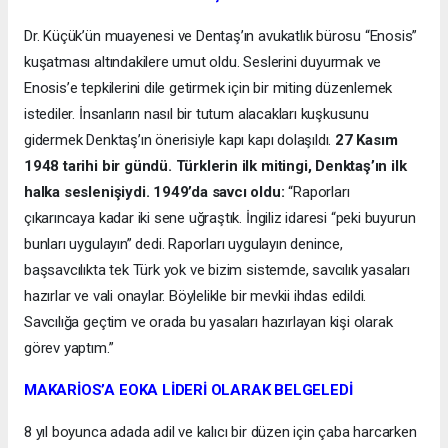
Dr. Küçük’ün muayenesi ve Dentaş’ın avukatlık bürosu “Enosis”
kuşatması altındakilere umut oldu. Seslerini duyurmak ve
Enosis’e tepkilerini dile getirmek için bir miting düzenlemek
istediler. İnsanların nasıl bir tutum alacakları kuşkusunu
gidermek Denktaş’ın önerisiyle kapı kapı dolaşıldı.
27 Kasım
1948 tarihi bir gündü. Türklerin ilk mitingi, Denktaş’ın ilk
halka seslenişiydi. 1949’da savcı oldu:
“Raporları
çıkarıncaya kadar iki sene uğraştık. İngiliz idaresi “peki buyurun
bunları uygulayın” dedi. Raporları uygulayın denince,
başsavcılıkta tek Türk yok ve bizim sistemde, savcılık yasaları
hazırlar ve vali onaylar. Böylelikle bir mevkii ihdas edildi.
Savcılığa geçtim ve orada bu yasaları hazırlayan kişi olarak
görev yaptım.”
MAKARİOS’A EOKA LİDERİ OLARAK BELGELEDİ
8 yıl boyunca adada adil ve kalıcı bir düzen için çaba harcarken