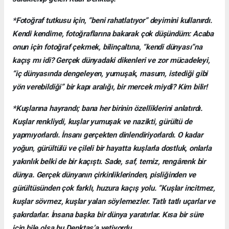
*Fotoğraf tutkusu için, “beni rahatlatıyor” deyimini kullanırdı.
Kendi kendime, fotoğraflarına bakarak çok düşündüm: Acaba
onun için fotoğraf çekmek, bilinçaltına, “kendi dünyası”na
kaçış mı idi? Gerçek dünyadaki dikenleri ve zor mücadeleyi,
“iç dünyasında dengeleyen, yumuşak, masum, istediği gibi
yön verebildiği” bir kapı aralığı, bir mercek miydi? Kim bilir!
*Kuşlarına hayrandı; bana her birinin özelliklerini anlatırdı.
Kuşlar renkliydi, kuşlar yumuşak ve nazikti, gürültü de
yapmıyorlardı. İnsanı gerçekten dinlendiriyorlardı. O kadar
yoğun, gürültülü ve çileli bir hayatta kuşlarla dostluk, onlarla
yakınlık belki de bir kaçıştı. Sade, saf, temiz, rengârenk bir
dünya. Gerçek dünyanın çirkinliklerinden, pisliğinden ve
gürültüsünden çok farklı, huzura kaçış yolu. “Kuşlar incitmez,
kuşlar sövmez, kuşlar yalan söylemezler. Tatlı tatlı uçarlar ve
şakırdarlar. İnsana başka bir dünya yaratırlar. Kısa bir süre
için bile olsa bu Denktaş’a yetiyordu.