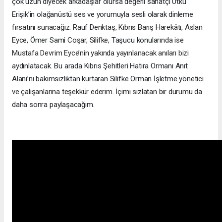
çok uzun diyecek arkadaşlar olursa değerli sanatçı Utku
Erişik’in olağanüstü ses ve yorumuyla sesli olarak dinleme
fırsatını sunacağız. Rauf Denktaş, Kıbrıs Barış Harekâtı, Aslan
Eyce, Ömer Sami Coşar, Silifke, Taşucu konularında ise
Mustafa Devrim Eyce’nin yakında yayınlanacak anıları bizi
aydınlatacak. Bu arada Kıbrıs Şehitleri Hatıra Ormanı Anıt
Alanı’nı bakımsızlıktan kurtaran Silifke Orman İşletme yönetici
ve çalışanlarına teşekkür ederim. İçimi sızlatan bir durumu da
daha sonra paylaşacağım.