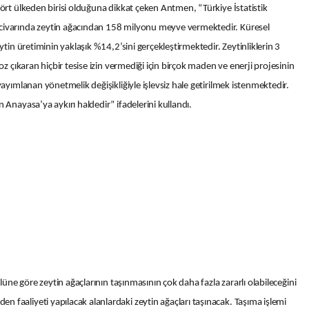
dört ülkeden birisi olduğuna dikkat çeken Antmen, “Türkiye İstatistik
civarında zeytin ağacından 158 milyonu meyve vermektedir. Küresel
ytin üretiminin yaklaşık %14,2’sini gerçekleştirmektedir. Zeytinliklerin 3
oz çıkaran hiçbir tesise izin vermediği için birçok maden ve enerji projesinin
yayımlanan yönetmelik değişikliğiyle işlevsiz hale getirilmek istenmektedir.
 Anayasa’ya aykırı haldedir” ifadelerini kullandı.
ulüne göre zeytin ağaçlarının taşınmasının çok daha fazla zararlı olabileceğini
faaliyeti yapılacak alanlardaki zeytin ağaçları taşınacak. Taşıma işlemi