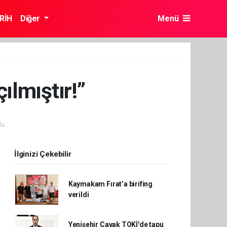
RİH
Diğer
Menü
ılmıştır!”
u.
İlginizi Çekebilir
Kaymakam Fırat’a birifing
verildi
Yenişehir Çavak TOKİ'de tapu