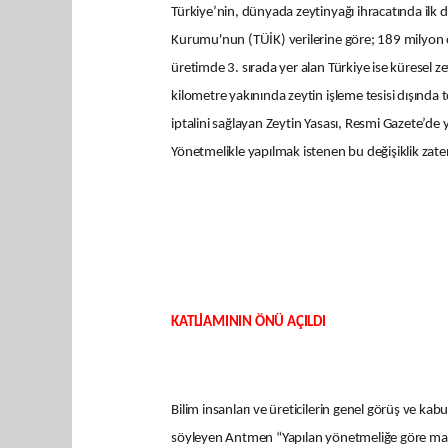
Türkiye’nin, dünyada zeytinyağı ihracatında ilk 
Kurumu'nun (TÜİK) verilerine göre; 189 milyon 
üretimde 3. sırada yer alan Türkiye ise küresel ze
kilometre yakınında zeytin işleme tesisi dışında t
iptalini sağlayan Zeytin Yasası, Resmi Gazete’de 
Yönetmelikle yapılmak istenen bu değişiklik zaten
KATLİAMININ ÖNÜ AÇILDI
Bilim insanları ve üreticilerin genel görüş ve kab
söyleyen Antmen “Yapılan yönetmeliğe göre maden 