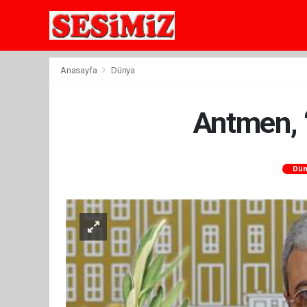
Anasayfa
Dünya
Antmen, “
Dün