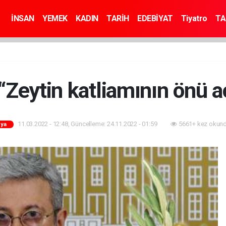
İNSAN
YEMEK
KADIN
TARİH
EDEBİYAT
Tiyatro
TA
Zeytin katliamının önü aç
11.03.2022 - 12:48, Güncelleme: 24.11.2022 - 01:59
5661+ kez okund
ya