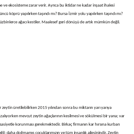
e ve ekosisteme zarar verir. Ayrıca bu iktidar ne kadar inşaat ihalesi
üncü köprü yapılırken taşındı mı? Bursa İzmir yolu yapılırken taşındı mı?
Yüzbinlerce ağacı kestiler. Maalesef geri dönüşü de artık mümkün değil.
 zeytin üretilebilirken 2015 yılından sonra bu miktarın yarı yarıya
alıyorken mevcut zeytin ağaçlarının kesilmesi ve sökülmesi bir yana; var
ssasiyetle korunması gerekmektedir. Birkaç firmanın kar hırsına kurban
eğil; daha doğmamış çocuklarımızın ve tüm insanlık ailesinindir. Zeytin