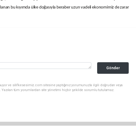
amaçlanan bu kıyımda ülke doğasıyla beraber uzun vadeli ekonomimiz de zarar
Gönder
uyor ve silifkesesimiz.com sitesine yaptığınız yorumunuzla ilgili doğrudan veya
. Yazılan tüm yorumlardan site yönetimi hiçbir şekilde sorumlu tutulamaz.