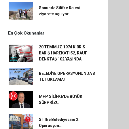
Sonunda Silifke Kalesi
ziyarete açılıyor
En Çok Okunanlar
20 TEMMUZ 1974 KIBRIS
BARIŞ HAREKÂTI 52, RAUF
DENKTAŞ 102 YAŞINDA
BELEDİYE OPERASYONUNDA 8
TUTUKLAMA!
MHP SİLİFKE'DE BÜYÜK
SÜRPRİZ!..
Silifke Belediyesine 2.
Operasyon...