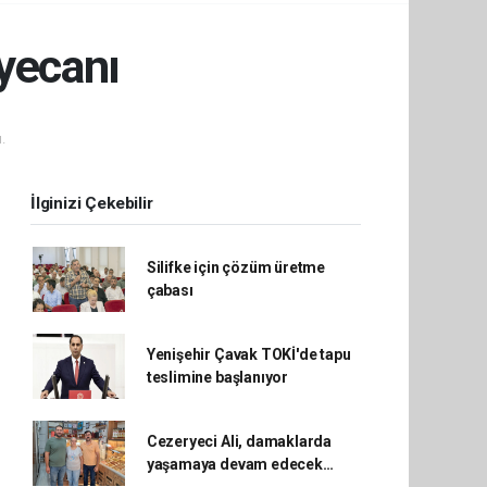
yecanı
.
İlginizi Çekebilir
Silifke için çözüm üretme
çabası
Yenişehir Çavak TOKİ'de tapu
teslimine başlanıyor
Cezeryeci Ali, damaklarda
yaşamaya devam edecek…