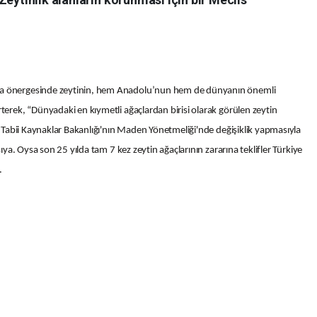
rma önergesinde zeytinin, hem Anadolu’nun hem de dünyanın önemli
rterek, “Dünyadaki en kıymetli ağaçlardan birisi olarak görülen zeytin
ve Tabii Kaynaklar Bakanlığı'nın Maden Yönetmeliği'nde değişiklik yapmasıyla
şıya. Oysa son 25 yılda tam 7 kez zeytin ağaçlarının zararına teklifler Türkiye
.