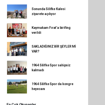
Sonunda Silifke Kalesi
ziyarete açılıyor
Kaymakam Fırat’a birifing
verildi
SAKLADIĞINIZ BİR ŞEYLER Mİ
VAR?
1964 Silifke Spor sahipsiz
kalmadı
1964 Silifke Spor da kongre
heyecanı
En Çok Okunanlar