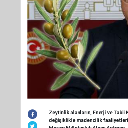
Zeytinlik alanların, Enerji ve Tabi
değişiklikle madencilik faaliyetle
Mersin Milletvekili Alpay Antmen, 