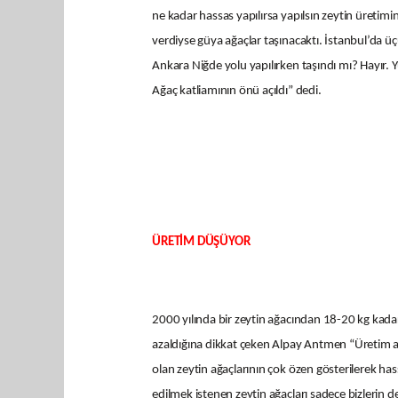
ne kadar hassas yapılırsa yapılsın zeytin üretimin
verdiyse güya ağaçlar taşınacaktı. İstanbul’da üç
Ankara Niğde yolu yapılırken taşındı mı? Hayır. 
Ağaç katliamının önü açıldı” dedi.
ÜRETİM DÜŞÜYOR
2000 yılında bir zeytin ağacından 18-20 kg kadar
azaldığına dikkat çeken Alpay Antmen “Üretim az
olan zeytin ağaçlarının çok özen gösterilerek ha
edilmek istenen zeytin ağaçları sadece bizlerin d