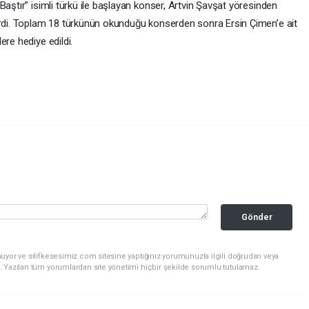
Baştır” isimli türkü ile başlayan konser, Artvin Şavşat yöresinden
erdi. Toplam 18 türkünün okunduğu konserden sonra Ersin Çimen’e ait
ere hediye edildi.
Gönder
uyor ve silifkesesimiz.com sitesine yaptığınız yorumunuzla ilgili doğrudan veya
. Yazılan tüm yorumlardan site yönetimi hiçbir şekilde sorumlu tutulamaz.