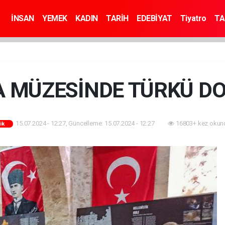
İNSAN
YEMEK
KADIN
TARİH
EDEBİYAT
Tiyatro
TA
 MÜZESİNDE TÜRKÜ DO
15.07.2024 - 12:27, Güncelleme: 15.07.2024 - 12:27
16803+ kez okun
ik