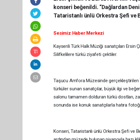
konseri beğenildi. “Dağlardan Deni
Tataristanlı ünlü Orkestra Şefi ve Be
Sesimiz Haber Merkezi
Kayserili Türk Halk Müziği sanatçıları Ersin
Silifkelilere türkü ziyafeti çektiler.
Taşucu Amfora Müzesinde gerçekleştirilen T
türküler sunan sanatçılar, büyük ilgi ve beğe
salonu tamamen dolduran türkü dostları, zam
sonunda ise konuk sanatçılarla hatıra fotoğraf
Konseri, Tataristanlı ünlü Orkestra Şefi ve Best
ardından müzede bulunan piyanoyla bazı klâsi