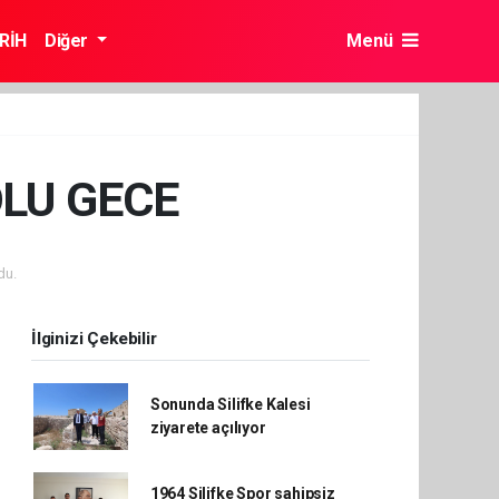
RİH
Diğer
Menü
LU GECE
du.
İlginizi Çekebilir
Sonunda Silifke Kalesi
ziyarete açılıyor
1964 Silifke Spor sahipsiz