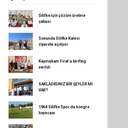
Silifke için çözüm üretme
çabası
Sonunda Silifke Kalesi
ziyarete açılıyor
Kaymakam Fırat’a birifing
verildi
SAKLADIĞINIZ BİR ŞEYLER Mİ
VAR?
1964 Silifke Spor da kongre
heyecanı