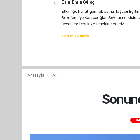
Esin-Emin Güleç
Etkinliğe kanat germek adına Taşucu Eğitim
Beyefendiye Karacaoğlan Sevdası etkisindeki
severlere tebrik ve teşekkür ederiz.
Yorumu Yanıtla
Anasayfa
TARİH
Sonunda
TA