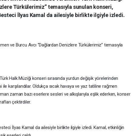
zlere Türkülerimiz” temasıyla sunulan konseri,
steci İlyas Kamal da ailesiyle birlikte ilgiyle izledi.
 Çimen ve Burcu Avcı “Dağlardan Denizlere Türkülerimiz” temasıyla
ürk Halk Müziği konseri sırasında yurdun değişik yörelerinden
ni ile karşılandılar. Oldukça sıcak havaya ve yaz tatiline rağmen
an zaman bazı eserlere sesleri ve alkışlarıyla eşlik ederken, konser
ları çektirdiler.
eci İlyas Kamal da ailesiyle birlikte ilgiyle izledi. Kamal, etkinliğin
k eserleri çaldı.