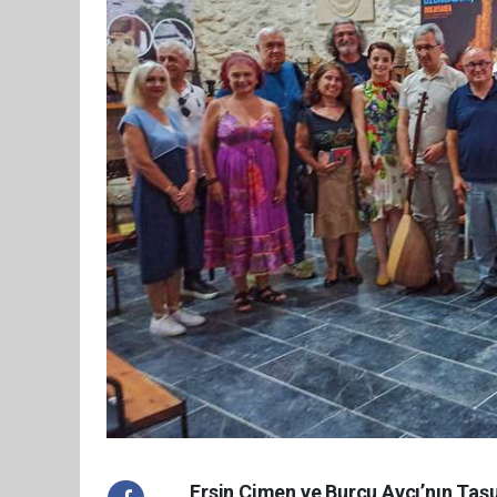
Ersin Çimen ve Burcu Avcı’nın Taş