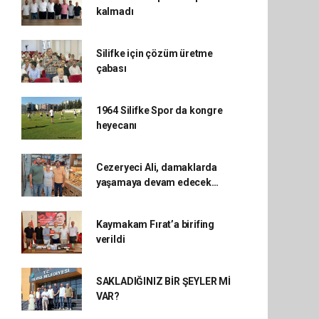
kalmadı
Silifke için çözüm üretme
çabası
1964 Silifke Spor da kongre
heyecanı
Cezeryeci Ali, damaklarda
yaşamaya devam edecek…
Kaymakam Fırat’a birifing
verildi
SAKLADIĞINIZ BİR ŞEYLER Mİ
VAR?