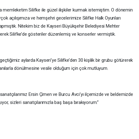
 memleketim Silifke ile güzel ilişkiler kurmak istemiştim. O dönemin
rçok açılışımıza ve hemşehri gecelerimize Silifke Halk Oyunları
yapmıştık. Nitekim biz de Kayseri Büyükşehir Belediyesi Mehter
erek Silifke’de gösteriler düzenlemiş ve konserler vermiştik.
çtiğimiz aylarda Kayseri’ye Silifke’den 30 kişilik bir grubu götürerek
anılarla dönülmesine vesile olduğum için çok mutluyum.
 sanatçılarımız Ersin Çimen ve Burcu Avcı’yı ilçemizde ve beldemizde
ıyor, sizleri sanatçılarımızla baş başa bırakıyorum.”