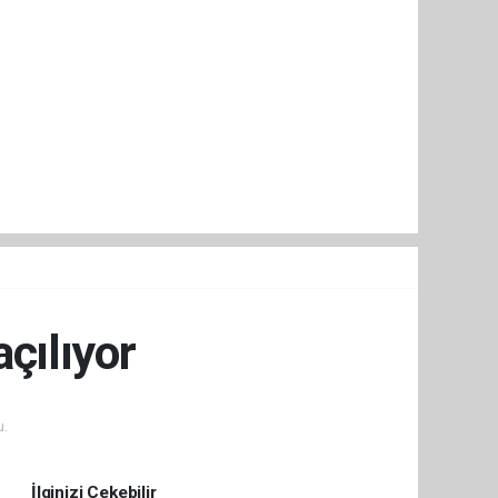
açılıyor
u.
İlginizi Çekebilir