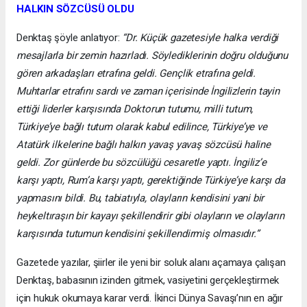
HALKIN SÖZCÜSÜ OLDU
Denktaş şöyle anlatıyor:
“Dr. Küçük gazetesiyle halka verdiği
mesajlarla bir zemin hazırladı. Söylediklerinin doğru olduğunu
gören arkadaşları etrafına geldi. Gençlik etrafına geldi.
Muhtarlar etrafını sardı ve zaman içerisinde İngilizlerin tayin
ettiği liderler karşısında Doktorun tutumu, milli tutum,
Türkiye’ye bağlı tutum olarak kabul edilince, Türkiye’ye ve
Atatürk ilkelerine bağlı halkın yavaş yavaş sözcüsü haline
geldi. Zor günlerde bu sözcülüğü cesaretle yaptı. İngiliz’e
karşı yaptı, Rum’a karşı yaptı, gerektiğinde Türkiye’ye karşı da
yapmasını bildi. Bu, tabiatıyla, olayların kendisini yani bir
heykeltıraşın bir kayayı şekillendirir gibi olayların ve olayların
karşısında tutumun kendisini şekillendirmiş olmasıdır.”
Gazetede yazılar, şiirler ile yeni bir soluk alanı açamaya çalışan
Denktaş, babasının izinden gitmek, vasiyetini gerçekleştirmek
için hukuk okumaya karar verdi. İkinci Dünya Savaşı’nın en ağır