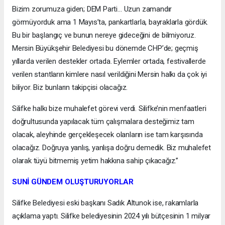
Bizim zorumuza giden; DEM Parti… Uzun zamandır
görmüyorduk ama 1 Mayıs’ta, pankartlarla, bayraklarla gördük.
Bu bir başlangıç ve bunun nereye gideceğini de bilmiyoruz.
Mersin Büyükşehir Belediyesi bu dönemde CHP’de; geçmiş
yıllarda verilen destekler ortada. Eylemler ortada, festivallerde
verilen stantların kimlere nasıl verildiğini Mersin halkı da çok iyi
biliyor. Biz bunların takipçisi olacağız.
Silifke halkı bize muhalefet görevi verdi. Silifke’nin menfaatleri
doğrultusunda yapılacak tüm çalışmalara desteğimiz tam
olacak, aleyhinde gerçekleşecek olanların ise tam karşısında
olacağız. Doğruya yanlış, yanlışa doğru demedik. Biz muhalefet
olarak tüyü bitmemiş yetim hakkına sahip çıkacağız.”
SUNİ GÜNDEM OLUŞTURUYORLAR
Silifke Belediyesi eski başkanı Sadık Altunok ise, rakamlarla
açıklama yaptı. Silifke belediyesinin 2024 yılı bütçesinin 1 milyar