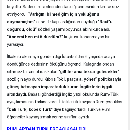
büyüttü. Sadece resimlerinden tanıdığı annesinden kimse söz
etmiyordu.
“Varlığını bilmediğim için yokluğunu
duymamıştım”
dese de kapı aralığından duyduğu
“Rauf’u
doğurdu, öldü”
sözleri yaşamı boyunca aklını kurcaladı.
“Annemi ben mi öldürdüm?”
kuşkusu kapanmayan bir
yarasıydı.
İlkokulu okumaya gönderildiği İstanbul’dan 6 yaşında adaya
döndüğünde dedesinin öldüğünü öğrendi. Kulağında ondan
silinmez bir anı olarak kalan
“gittiler ama tekrar gelecekler”
sözü çınlayıp durdu.
Kıbrıs “böl, parçala, yönet” politikasıyla
güneş batmayan imparatorluk kuran İngilizlerin işgali
altındaydı
. Babası gönderdiği İngiliz yatılı okulunda Rum/Türk
ayrıştırmasının farkına vardı. İtildikleri ilk kavgada Rum çocukları
“Deli Türk, köpek Türk”
diye bağırıyorlardı. Türk ve Rum
öğrenciler kaynaştırmak yerine sınıfları ayrıldı.
RUMLAR’DAN TÜRKLERE AÇIK SALDIRI