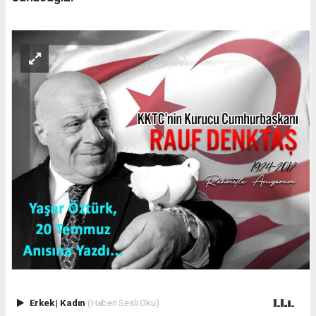
Erkek
|
Kadın
(Haberi Sesli Oku)