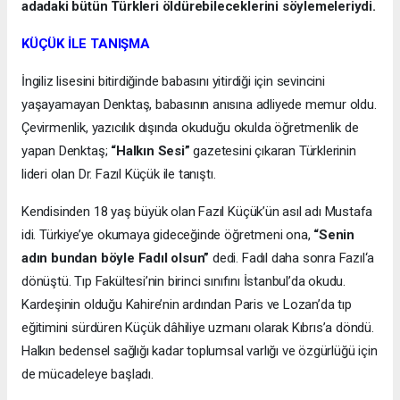
adadaki bütün Türkleri öldürebileceklerini söylemeleriydi.
KÜÇÜK İLE TANIŞMA
İngiliz lisesini bitirdiğinde babasını yitirdiği için sevincini
yaşayamayan Denktaş, babasının anısına adliyede memur oldu.
Çevirmenlik, yazıcılık dışında okuduğu okulda öğretmenlik de
yapan Denktaş;
“Halkın Sesi”
gazetesini çıkaran Türklerinin
lideri olan Dr. Fazıl Küçük ile tanıştı.
Kendisinden 18 yaş büyük olan Fazıl Küçük’ün asıl adı Mustafa
idi. Türkiye’ye okumaya gideceğinde öğretmeni ona,
“Senin
adın bundan böyle Fadıl olsun”
dedi. Fadıl daha sonra Fazıl‘a
dönüştü. Tıp Fakültesi’nin birinci sınıfını İstanbul’da okudu.
Kardeşinin olduğu Kahire’nin ardından Paris ve Lozan’da tıp
eğitimini sürdüren Küçük dâhiliye uzmanı olarak Kıbrıs’a döndü.
Halkın bedensel sağlığı kadar toplumsal varlığı ve özgürlüğü için
de mücadeleye başladı.