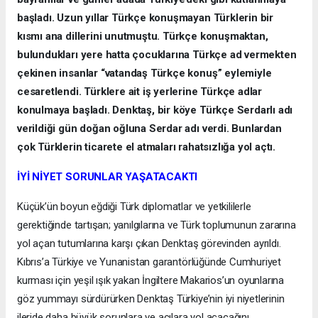
başladı. Uzun yıllar Türkçe konuşmayan Türklerin bir
kısmı ana dillerini unutmuştu. Türkçe konuşmaktan,
bulundukları yere hatta çocuklarına Türkçe ad vermekten
çekinen insanlar “vatandaş Türkçe konuş” eylemiyle
cesaretlendi. Türklere ait iş yerlerine Türkçe adlar
konulmaya başladı. Denktaş, bir köye Türkçe Serdarlı adı
verildiği gün doğan oğluna Serdar adı verdi. Bunlardan
çok Türklerin ticarete el atmaları rahatsızlığa yol açtı.
İYİ NİYET SORUNLAR YAŞATACAKTI
Küçük’ün boyun eğdiği Türk diplomatlar ve yetkililerle
gerektiğinde tartışan; yanılgılarına ve Türk toplumunun zararına
yol açan tutumlarına karşı çıkan Denktaş görevinden ayrıldı.
Kıbrıs’a Türkiye ve Yunanistan garantörlüğünde Cumhuriyet
kurması için yeşil ışık yakan İngiltere Makarios’un oyunlarına
göz yummayı sürdürürken Denktaş Türkiye’nin iyi niyetlerinin
ileride daha büyük sorunlara ve acılara yol açacağını