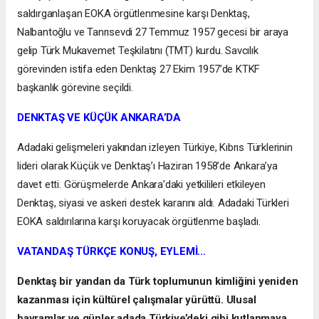
saldırganlaşan EOKA örgütlenmesine karşı Denktaş,
Nalbantoğlu ve Tanrısevdi 27 Temmuz 1957 gecesi bir araya
gelip Türk Mukavemet Teşkilatını (TMT) kurdu. Savcılık
görevinden istifa eden Denktaş 27 Ekim 1957’de KTKF
başkanlık görevine seçildi.
DENKTAŞ VE KÜÇÜK ANKARA’DA
Adadaki gelişmeleri yakından izleyen Türkiye, Kıbrıs Türklerinin
lideri olarak Küçük ve Denktaş’ı Haziran 1958’de Ankara’ya
davet etti. Görüşmelerde Ankara’daki yetkilileri etkileyen
Denktaş, siyasi ve askeri destek kararını aldı. Adadaki Türkleri
EOKA saldırılarına karşı koruyacak örgütlenme başladı.
VATANDAŞ TÜRKÇE KONUŞ, EYLEMİ…
Denktaş bir yandan da Türk toplumunun kimliğini yeniden
kazanması için kültürel çalışmalar yürüttü. Ulusal
bayramlar ve günler adada Türkiye’deki gibi kutlanmaya