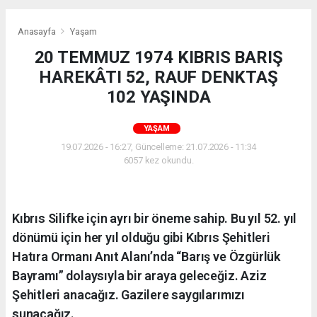
Anasayfa
Yaşam
20 TEMMUZ 1974 KIBRIS BARIŞ
HAREKÂTI 52, RAUF DENKTAŞ
102 YAŞINDA
YAŞAM
19.07.2026 - 16:27, Güncelleme: 21.07.2026 - 11:34
6057 kez okundu.
Kıbrıs Silifke için ayrı bir öneme sahip. Bu yıl 52. yıl
dönümü için her yıl olduğu gibi Kıbrıs Şehitleri
Hatıra Ormanı Anıt Alanı’nda “Barış ve Özgürlük
Bayramı” dolaysıyla bir araya geleceğiz. Aziz
Şehitleri anacağız. Gazilere saygılarımızı
sunacağız.