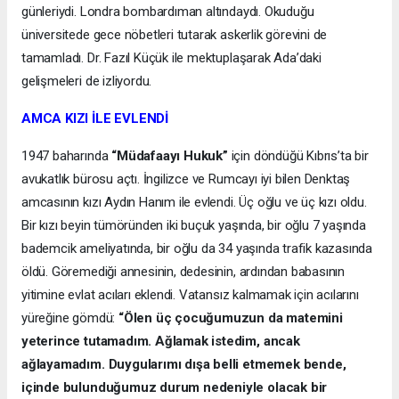
günleriydi. Londra bombardıman altındaydı. Okuduğu
üniversitede gece nöbetleri tutarak askerlik görevini de
tamamladı. Dr. Fazıl Küçük ile mektuplaşarak Ada’daki
gelişmeleri de izliyordu.
AMCA KIZI İLE EVLENDİ
1947 baharında
“Müdafaayı Hukuk”
için döndüğü Kıbrıs’ta bir
avukatlık bürosu açtı. İngilizce ve Rumcayı iyi bilen Denktaş
amcasının kızı Aydın Hanım ile evlendi. Üç oğlu ve üç kızı oldu.
Bir kızı beyin tümöründen iki buçuk yaşında, bir oğlu 7 yaşında
bademcik ameliyatında, bir oğlu da 34 yaşında trafik kazasında
öldü. Göremediği annesinin, dedesinin, ardından babasının
yitimine evlat acıları eklendi. Vatansız kalmamak için acılarını
yüreğine gömdü:
“Ölen üç çocuğumuzun da matemini
yeterince tutamadım. Ağlamak istedim, ancak
ağlayamadım. Duygularımı dışa belli etmemek bende,
içinde bulunduğumuz durum nedeniyle olacak bir