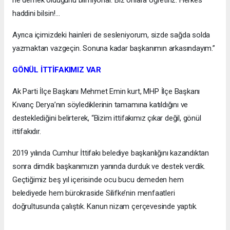
ne demek olduğunu bilmiyorlar. Biz onlara öğretiriz. Herkes
haddini bilsin!...
Ayrıca içimizdeki hainleri de sesleniyorum, sizde sağda solda
yazmaktan vazgeçin. Sonuna kadar başkanımın arkasındayım.”
GÖNÜL İTTİFAKIMIZ VAR
Ak Parti İlçe Başkanı Mehmet Emin kurt, MHP İlçe Başkanı
Kıvanç Derya’nın söylediklerinin tamamına katıldığını ve
desteklediğini belirterek, “Bizim ittifakımız çıkar değil, gönül
ittifakıdır.
2019 yılında Cumhur İttifakı belediye başkanlığını kazandıktan
sonra dimdik başkanımızın yanında durduk ve destek verdik.
Geçtiğimiz beş yıl içerisinde ocu bucu demeden hem
belediyede hem bürokraside Silifke’nin menfaatleri
doğrultusunda çalıştık. Kanun nizam çerçevesinde yaptık.