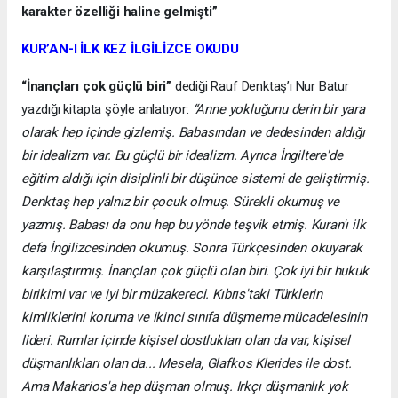
karakter özelliği haline gelmişti”
KUR’AN-I İLK KEZ İLGİLİZCE OKUDU
“İnançları çok güçlü biri”
dediği Rauf Denktaş’ı Nur Batur
yazdığı kitapta şöyle anlatıyor:
“Anne yokluğunu derin bir yara
olarak hep içinde gizlemiş. Babasından ve dedesinden aldığı
bir idealizm var. Bu güçlü bir idealizm. Ayrıca İngiltere'de
eğitim aldığı için disiplinli bir düşünce sistemi de geliştirmiş.
Denktaş hep yalnız bir çocuk olmuş. Sürekli okumuş ve
yazmış. Babası da onu hep bu yönde teşvik etmiş. Kuran'ı ilk
defa İngilizcesinden okumuş. Sonra Türkçesinden okuyarak
karşılaştırmış. İnançları çok güçlü olan biri. Çok iyi bir hukuk
birikimi var ve iyi bir müzakereci. Kıbrıs'taki Türklerin
kimliklerini koruma ve ikinci sınıfa düşmeme mücadelesinin
lideri. Rumlar içinde kişisel dostlukları olan da var, kişisel
düşmanlıkları olan da... Mesela, Glafkos Klerides ile dost.
Ama Makarios'a hep düşman olmuş. Irkçı düşmanlık yok