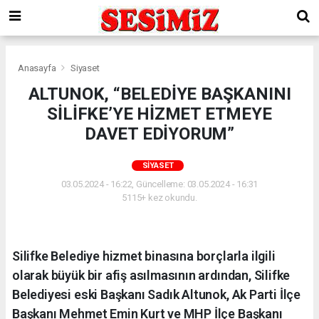
Anasayfa
Siyaset
ALTUNOK, “BELEDİYE BAŞKANINI
SİLİFKE’YE HİZMET ETMEYE
DAVET EDİYORUM”
SIYASET
03.05.2024 - 16:22, Güncelleme: 03.05.2024 - 16:31
5115+ kez okundu.
Silifke Belediye hizmet binasına borçlarla ilgili
olarak büyük bir afiş asılmasının ardından, Silifke
Belediyesi eski Başkanı Sadık Altunok, Ak Parti İlçe
Başkanı Mehmet Emin Kurt ve MHP İlçe Başkanı