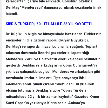
karargâhtan içeriye bile alınmadı. Kıbrıslılar, özellikle
Denktaş “Menderesçi” damgası vurularak cezalandırılmak
istendi.
KIBRIS TÜRKLERİ, 60 İHTİLALİ İLE 22 YIL KAYBETTİ
Dr. Küçük’ün bilgisi ve himayesinde hazırlanan Türklerinin
endişelerini dile getiren raporu okuyan Büyükelçi,
Denktaş’ı ve raporda imzası bulunanları çağırdı. Toplantı
odasının duvarında üzerini gazetelerle kapattırdığı
Menderes, Zorlu ve Polatkan’ın elleri kelepçeli resimlerini
gösterdi. Denktaş ve arkadaşlarını Kıbrıs Cumhuriyeti’ni
yıkmaya çalışmakla suçladı, Menderes ve arkadaşları gibi
cezalandırılmalarını ima etti: “İşte anayasayı ihlal
edenlerin sonu. Şimdi çıkabilirsiniz” dedi. İki yıl süren
elçinin tutumuyla Denktaş’a göre “Kıbrıs Türkleri
mücadelede 22 yıllık bir zaman kaybetti.” Gazeteci Ömer
Sami Coşar’ın yazılarıyla Kıbrıs sesini Ankara’ya