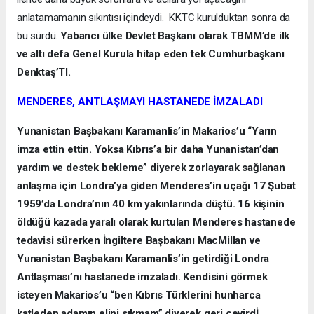
anlatamamanın sıkıntısı içindeydi. KKTC kurulduktan sonra da
bu sürdü.
Yabancı ülke Devlet Başkanı olarak TBMM’de ilk
ve altı defa Genel Kurula hitap eden tek Cumhurbaşkanı
Denktaş’TI.
MENDERES, ANTLAŞMAYI HASTANEDE İMZALADI
Yunanistan Başbakanı Karamanlis’in Makarios’u “Yarın
imza ettin ettin. Yoksa Kıbrıs’a bir daha Yunanistan’dan
yardım ve destek bekleme” diyerek zorlayarak sağlanan
anlaşma için Londra’ya giden Menderes’in uçağı 17 Şubat
1959’da Londra’nın 40 km yakınlarında düştü. 16 kişinin
öldüğü kazada yaralı olarak kurtulan Menderes hastanede
tedavisi sürerken İngiltere Başbakanı MacMillan ve
Yunanistan Başbakanı Karamanlis’in getirdiği Londra
Antlaşması’nı hastanede imzaladı. Kendisini görmek
isteyen Makarios’u “ben Kıbrıs Türklerini hunharca
katleden adamın elini sıkmam” diyerek geri çevirdİ.