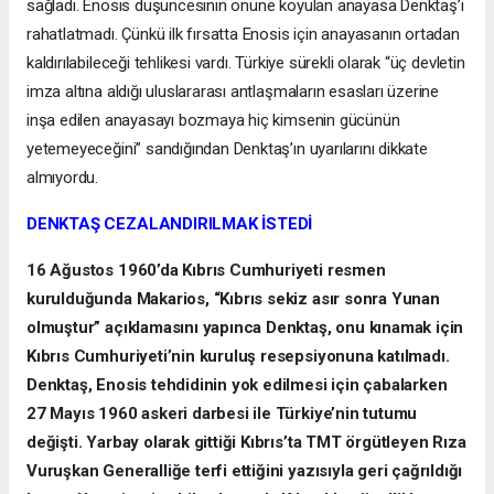
sağladı. Enosis düşüncesinin önüne koyulan anayasa Denktaş’ı
rahatlatmadı. Çünkü ilk fırsatta Enosis için anayasanın ortadan
kaldırılabileceği tehlikesi vardı. Türkiye sürekli olarak “üç devletin
imza altına aldığı uluslararası antlaşmaların esasları üzerine
inşa edilen anayasayı bozmaya hiç kimsenin gücünün
yetemeyeceğini” sandığından Denktaş’ın uyarılarını dikkate
almıyordu.
DENKTAŞ CEZALANDIRILMAK İSTEDİ
16 Ağustos 1960’da Kıbrıs Cumhuriyeti resmen
kurulduğunda Makarios, “Kıbrıs sekiz asır sonra Yunan
olmuştur” açıklamasını yapınca Denktaş, onu kınamak için
Kıbrıs Cumhuriyeti’nin kuruluş resepsiyonuna katılmadı.
Denktaş, Enosis tehdidinin yok edilmesi için çabalarken
27 Mayıs 1960 askeri darbesi ile Türkiye’nin tutumu
değişti. Yarbay olarak gittiği Kıbrıs’ta TMT örgütleyen Rıza
Vuruşkan Generalliğe terfi ettiğini yazısıyla geri çağrıldığı