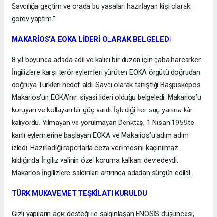
Savcılığa geçtim ve orada bu yasaları hazırlayan kişi olarak
görev yaptım.”
MAKARİOS’A EOKA LİDERİ OLARAK BELGELEDİ
8 yıl boyunca adada adil ve kalıcı bir düzen için çaba harcarken
İngilizlere karşı terör eylemleri yürüten EOKA örgütü doğrudan
doğruya Türkleri hedef aldı. Savcı olarak tanıştığı Başpiskopos
Makarios’un EOKA’nın siyasi lideri olduğu belgeledi. Makarios’u
koruyan ve kollayan bir güç vardı. İşlediği her suç yanına kâr
kalıyordu. Yılmayan ve yorulmayan Denktaş, 1 Nisan 1955’te
kanlı eylemlerine başlayan EOKA ve Makarios’u adım adım
izledi. Hazırladığı raporlarla ceza verilmesini kaçınılmaz
kıldığında İngiliz valinin özel koruma kalkanı devredeydi.
Makarios İngilizlere saldırıları artırınca adadan sürgün edildi.
TÜRK MUKAVEMET TEŞKİLATI KURULDU
Gizli yapıların açık desteği ile salgınlaşan ENOSİS düşüncesi,