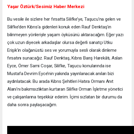
Yaşar Öztürk/Sesimiz Haber Merkezi
Bu vesile ile sizlere her fırsatta Silifke’ye, Taşucu’na gelen ve
Silifke’den Kıbrıs’a gidenleri konuk eden Rauf Denktaş’ın
bilinmeyen yönleriyle yaşam öyküsünü aktaracağım. Eğer yazı
çok uzun diyecek arkadaşlar olursa değerli sanatçı Utku
Erişik’in olağanüstü ses ve yorumuyla sesli olarak dinleme
fırsatını sunacağız. Rauf Denktaş, Kıbrıs Barış Harekâtı, Aslan
Eyce, Ömer Sami Coşar, Silifke, Taşucu konularında ise
Mustafa Devrim Eyce’nin yakında yayınlanacak anıları bizi
aydınlatacak. Bu arada Kıbrıs Şehitleri Hatıra Ormanı Anıt
Alanı’nı bakımsızlıktan kurtaran Silifke Orman İşletme yönetici
ve çalışanlarına teşekkür ederim. İçimi sızlatan bir durumu da
daha sonra paylaşacağım.