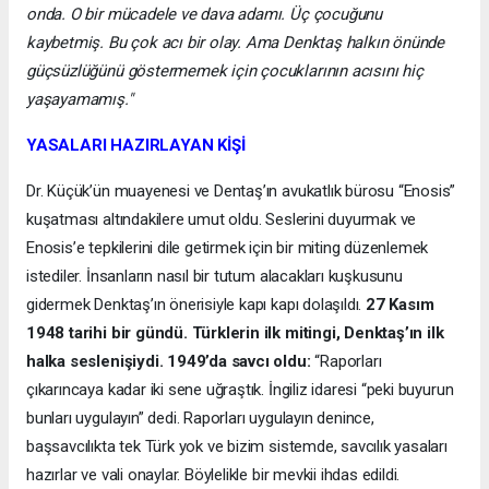
onda. O bir mücadele ve dava adamı. Üç çocuğunu
kaybetmiş. Bu çok acı bir olay. Ama Denktaş halkın önünde
güçsüzlüğünü göstermemek için çocuklarının acısını hiç
yaşayamamış."
YASALARI HAZIRLAYAN KİŞİ
Dr. Küçük’ün muayenesi ve Dentaş’ın avukatlık bürosu “Enosis”
kuşatması altındakilere umut oldu. Seslerini duyurmak ve
Enosis’e tepkilerini dile getirmek için bir miting düzenlemek
istediler. İnsanların nasıl bir tutum alacakları kuşkusunu
gidermek Denktaş’ın önerisiyle kapı kapı dolaşıldı.
27 Kasım
1948 tarihi bir gündü. Türklerin ilk mitingi, Denktaş’ın ilk
halka seslenişiydi. 1949’da savcı oldu:
“Raporları
çıkarıncaya kadar iki sene uğraştık. İngiliz idaresi “peki buyurun
bunları uygulayın” dedi. Raporları uygulayın denince,
başsavcılıkta tek Türk yok ve bizim sistemde, savcılık yasaları
hazırlar ve vali onaylar. Böylelikle bir mevkii ihdas edildi.