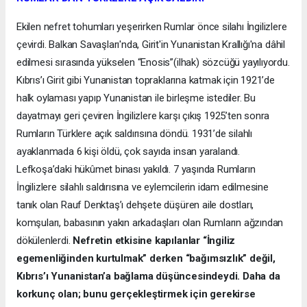
Ekilen nefret tohumları yeşerirken Rumlar önce silahı İngilizlere
çevirdi. Balkan Savaşları'nda, Girit'in Yunanistan Krallığı'na dâhil
edilmesi sırasında yükselen “Enosis”(ilhak) sözcüğü yayılıyordu.
Kıbrıs’ı Girit gibi Yunanistan topraklarına katmak için 1921’de
halk oylaması yapıp Yunanistan ile birleşme istediler. Bu
dayatmayı geri çeviren İngilizlere karşı çıkış 1925’ten sonra
Rumların Türklere açık saldırısına döndü. 1931’de silahlı
ayaklanmada 6 kişi öldü, çok sayıda insan yaralandı.
Lefkoşa’daki hükûmet binası yakıldı. 7 yaşında Rumların
İngilizlere silahlı saldırısına ve eylemcilerin idam edilmesine
tanık olan Rauf Denktaş’ı dehşete düşüren aile dostları,
komşuları, babasının yakın arkadaşları olan Rumların ağzından
dökülenlerdi.
Nefretin etkisine kapılanlar “İngiliz
egemenliğinden kurtulmak” derken “bağımsızlık” değil,
Kıbrıs’ı Yunanistan’a bağlama düşüncesindeydi. Daha da
korkunç olan; bunu gerçekleştirmek için gerekirse