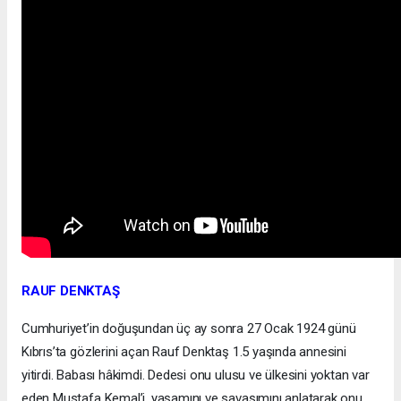
RAUF DENKTAŞ
Cumhuriyet’in doğuşundan üç ay sonra 27 Ocak 1924 günü
Kıbrıs’ta gözlerini açan Rauf Denktaş 1.5 yaşında annesini
yitirdi. Babası hâkimdi. Dedesi onu ulusu ve ülkesini yoktan var
eden Mustafa Kemal’i, yaşamını ve savaşımını anlatarak onu