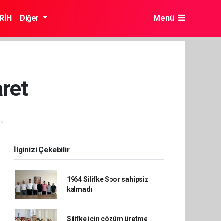
RİH
Diğer
Menü
aret
u.
İlginizi Çekebilir
1964 Silifke Spor sahipsiz
kalmadı
Silifke için çözüm üretme