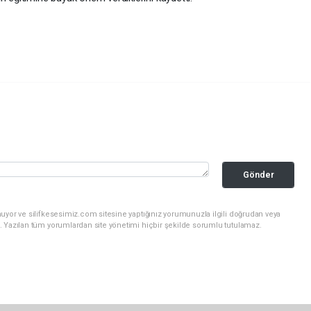
Gönder
uyor ve silifkesesimiz.com sitesine yaptığınız yorumunuzla ilgili doğrudan veya
. Yazılan tüm yorumlardan site yönetimi hiçbir şekilde sorumlu tutulamaz.