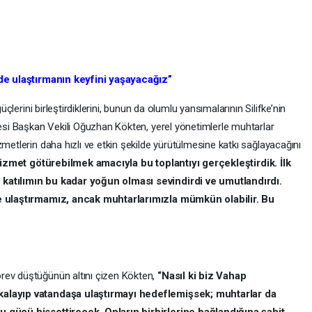
ilde ulaştırmanın keyfini yaşayacağız”
güçlerini birleştirdiklerini, bunun da olumlu yansımalarının Silifke’nin
yesi Başkan Vekili Oğuzhan Kökten, yerel yönetimlerle muhtarlar
zmetlerin daha hızlı ve etkin şekilde yürütülmesine katkı sağlayacağını
 hizmet götürebilmek amacıyla bu toplantıyı gerçekleştirdik. İlk
 katılımın bu kadar yoğun olması sevindirdi ve umutlandırdı.
lde ulaştırmamız, ancak muhtarlarımızla mümkün olabilir. Bu
rev düştüğünün altını çizen Kökten,
“Nasıl ki biz Vahap
akalayıp vatandaşa ulaştırmayı hedeflemişsek; muhtarlar da