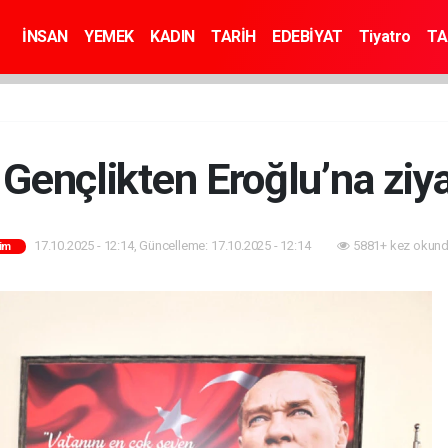
İNSAN
YEMEK
KADIN
TARİH
EDEBİYAT
Tiyatro
TA
Gençlikten Eroğlu’na ziy
17.10.2025 - 12:14, Güncelleme: 17.10.2025 - 12:14
5881+ kez okund
tim