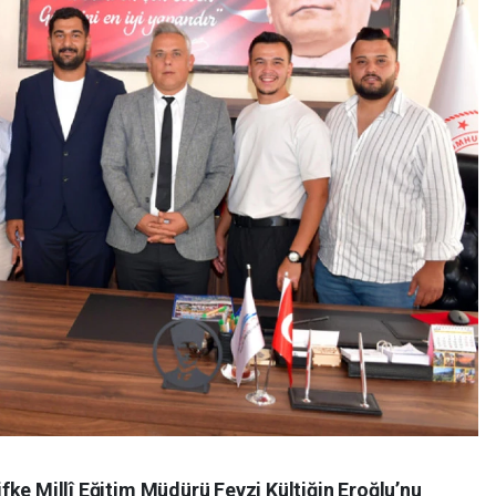
lifke Millî Eğitim Müdürü Fevzi Kültiğin Eroğlu’nu