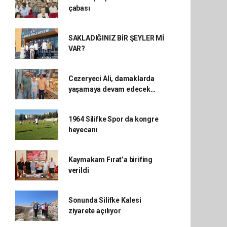
çabası
SAKLADIĞINIZ BİR ŞEYLER Mİ
VAR?
Cezeryeci Ali, damaklarda
yaşamaya devam edecek…
1964 Silifke Spor da kongre
heyecanı
Kaymakam Fırat’a birifing
verildi
Sonunda Silifke Kalesi
ziyarete açılıyor