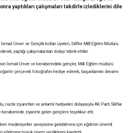
nra yaptıkları çalışmaları takdirle izlediklerini dile
İsmail Ünver ve Gençlik kolları üyeleri, Silifke Millî Eğitim Müdürü
erek, yaptığı çalışmalardan dolayı tebrik ettiler.
asin İsmail Ünver ve beraberindeki gençler, Milli Eğitim müdürü
an’ın çerçeveli fotoğrafını hediye ederek, başarılarının devamı
lu, nazik ziyaretleri ve anlamlı hediyeleri dolayısıyla AK Parti Silifke
e beraberinde ziyarete gelen gençlere teşekkür etti.
ern medeniyetler seviyesine gelebilmesi için eğitimin önemli
n eğitimine büyük önem verdiklerini kaydetti.