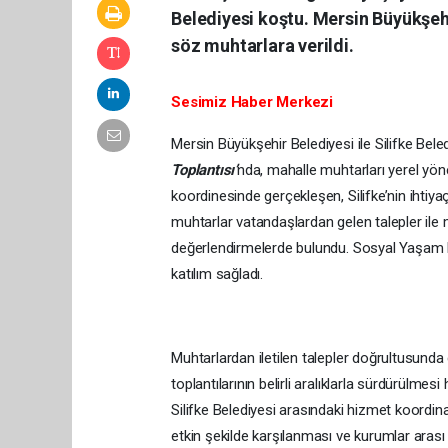
Belediyesi koştu. Mersin Büyükşehir 
söz muhtarlara verildi.
Sesimiz Haber Merkezi
Mersin Büyükşehir Belediyesi ile Silifke Bele
Toplantısı’
nda, mahalle muhtarları yerel yöneti
koordinesinde gerçekleşen, Silifke’nin ihtiyaçl
muhtarlar vatandaşlardan gelen talepler ile me
değerlendirmelerde bulundu. Sosyal Yaşam M
katılım sağladı.
Muhtarlardan iletilen talepler doğrultusund
toplantılarının belirli aralıklarla sürdürülme
Silifke Belediyesi arasındaki hizmet koordina
etkin şekilde karşılanması ve kurumlar arası 