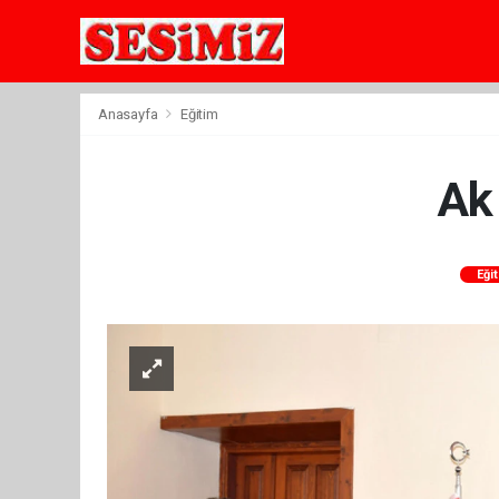
Anasayfa
Eğitim
Ak 
Eği