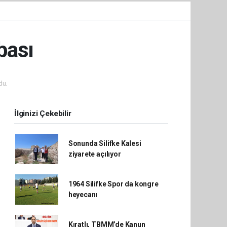
bası
du.
İlginizi Çekebilir
Sonunda Silifke Kalesi
ziyarete açılıyor
1964 Silifke Spor da kongre
heyecanı
Kıratlı, TBMM’de Kanun