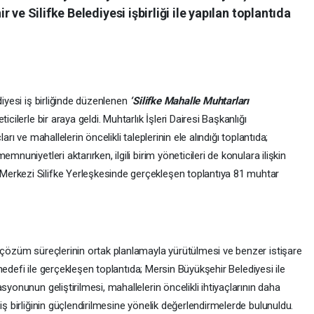
ve Silifke Belediyesi işbirliği ile yapılan toplantıda
diyesi iş birliğinde düzenlenen
‘Silifke Mahalle Muhtarları
cilerle bir araya geldi. Muhtarlık İşleri Dairesi Başkanlığı
arı ve mahallelerin öncelikli taleplerinin ele alındığı toplantıda;
mnuniyetleri aktarırken, ilgili birim yöneticileri de konulara ilişkin
erkezi Silifke Yerleşkesinde gerçekleşen toplantıya 81 muhtar
a çözüm süreçlerinin ortak planlamayla yürütülmesi ve benzer istişare
si hedefi ile gerçekleşen toplantıda; Mersin Büyükşehir Belediyesi ile
syonunun geliştirilmesi, mahallelerin öncelikli ihtiyaçlarının daha
iş birliğinin güçlendirilmesine yönelik değerlendirmelerde bulunuldu.