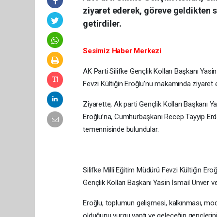
ziyaret ederek, göreve geldikten so
getirdiler.
Sesimiz Haber Merkezi
AK Parti Silifke Gençlik Kolları Başkanı Yasin 
Fevzi Kültiğin Eroğlu’nu makamında ziyaret ed
Ziyarette, Ak parti Gençlik Kolları Başkanı Y
Eroğlu’na, Cumhurbaşkanı Recep Tayyip Erdoğ
temennisinde bulundular.
Silifke Millî Eğitim Müdürü Fevzi Kültiğin Eroğ
Gençlik Kolları Başkanı Yasin İsmail Ünver v
Eroğlu, toplumun gelişmesi, kalkınması, mod
olduğunu vurgu yaptı ve geleceğin gençlerini