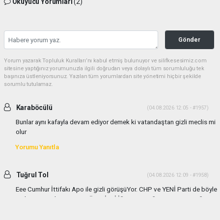
Okuyucu Yorumları
(2)
Gönder
Yorum yazarak Topluluk Kuralları’nı kabul etmiş bulunuyor ve silifkesesimiz.com
sitesine yaptığınız yorumunuzla ilgili doğrudan veya dolaylı tüm sorumluluğu tek
başınıza üstleniyorsunuz. Yazılan tüm yorumlardan site yönetimi hiçbir şekilde
sorumlu tutulamaz.
Karaböcülü
(04.08.2026 12:05 - #1957)
Bunlar aynı kafayla devam ediyor demek ki vatandaştan gizli meclis mi
olur
Yorumu Yanıtla
Tuğrul Tol
(04.08.2026 12:09 - #1958)
Eee Cumhur İttifakı Apo ile gizli görüşüYor. CHP ve YENİ Parti de böyle
gizli görüşmeler yapıyor TÜM GİZLİ İŞLERE KARŞIYIM VATANDAŞIN
HABER ALMASI ve BASIN ENGELENEMEZ