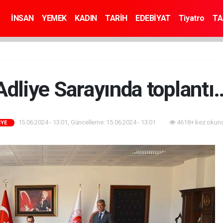
İNSAN
YEMEK
KADIN
TARİH
EDEBİYAT
Tiyatro
TA
Adliye Sarayında toplantı
15.06.2024 - 13:01, Güncelleme: 15.06.2024 - 13:01
4618+ kez okun
İYE