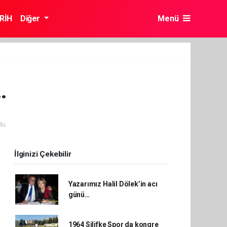
RİH
Diğer
Menü
…
du.
İlginizi Çekebilir
Yazarımız Halil Dölek’in acı
günü…
1964 Silifke Spor da kongre