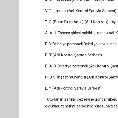
V. T. İş insanı (Adli Kontrol Şartıyla Serbest)
T. O. (Basın Birim Amiri) (Adli Kontrol Şartıy
A. A. U. Taşıma şirketi sahibi iş insanı (Adli 
F. Ö. Belediye personeli Belediye havuzunda 
B. T. (Adli Kontrol Şartıyla Serbest)
B. A. B. Belediye personeli (Adli Kontrol Şart
H. D. S. İnşaat mühendisi (Adli Kontrol Şartı
E. Y. (Adli Kontrol Şartıyla Serbest)
Tutuklanan zanlılar cezaevine gönderilirken, ad
oldukları, denetimli serbestlik bürosuna gide