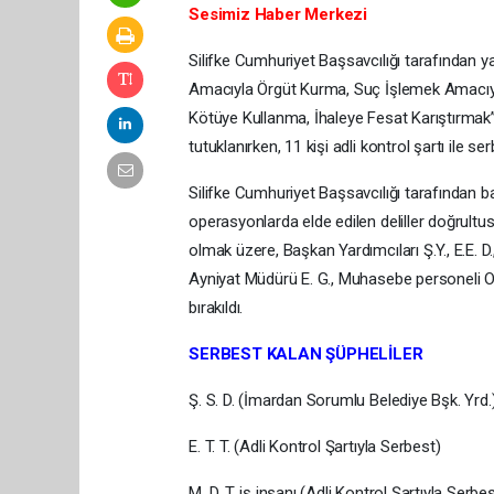
Sesimiz Haber Merkezi
Silifke Cumhuriyet Başsavcılığı tarafından 
Amacıyla Örgüt Kurma, Suç İşlemek Amacıy
Kötüye Kullanma, İhaleye Fesat Karıştırmak” 
tutuklanırken, 11 kişi adli kontrol şartı ile ser
Silifke Cumhuriyet Başsavcılığı tarafından 
operasyonlarda elde edilen deliller doğrultu
olmak üzere, Başkan Yardımcıları Ş.Y., E.E. D
Ayniyat Müdürü E. G., Muhasebe personeli O. Y. 
bırakıldı.
SERBEST KALAN ŞÜPHELİLER
Ş. S. D. (İmardan Sorumlu Belediye Bşk. Yrd.)
E. T. T. (Adli Kontrol Şartıyla Serbest)
M. D. T. iş insanı (Adli Kontrol Şartıyla Serbes