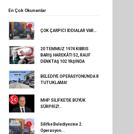
En Çok Okunanlar
ÇOK ÇARPICI İDDİALAR VAR…
20 TEMMUZ 1974 KIBRIS
BARIŞ HAREKÂTI 52, RAUF
DENKTAŞ 102 YAŞINDA
BELEDİYE OPERASYONUNDA 8
TUTUKLAMA!
MHP SİLİFKE'DE BÜYÜK
SÜRPRİZ!..
Silifke Belediyesine 2.
Operasyon...