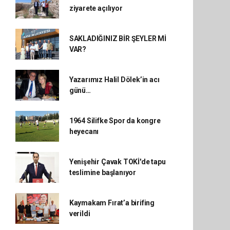
ziyarete açılıyor
SAKLADIĞINIZ BİR ŞEYLER Mİ
VAR?
Yazarımız Halil Dölek’in acı
günü…
1964 Silifke Spor da kongre
heyecanı
Yenişehir Çavak TOKİ'de tapu
teslimine başlanıyor
Kaymakam Fırat’a birifing
verildi