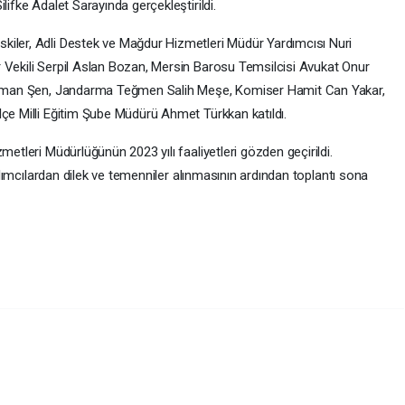
lifke Adalet Sarayında gerçekleştirildi.
kiler, Adli Destek ve Mağdur Hizmetleri Müdür Yardımcısı Nuri
 Vekili Serpil Aslan Bozan, Mersin Barosu Temsilcisi Avukat Onur
ı Osman Şen, Jandarma Teğmen Salih Meşe, Komiser Hamit Can Yakar,
lçe Milli Eğitim Şube Müdürü Ahmet Türkkan katıldı.
metleri Müdürlüğünün 2023 yılı faaliyetleri gözden geçirildi.
tılımcılardan dilek ve temenniler alınmasının ardından toplantı sona