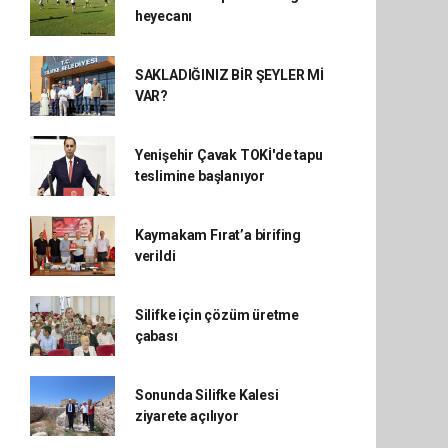
heyecanı
SAKLADIĞINIZ BİR ŞEYLER Mİ
VAR?
Yenişehir Çavak TOKİ'de tapu
teslimine başlanıyor
Kaymakam Fırat’a birifing
verildi
Silifke için çözüm üretme
çabası
Sonunda Silifke Kalesi
ziyarete açılıyor