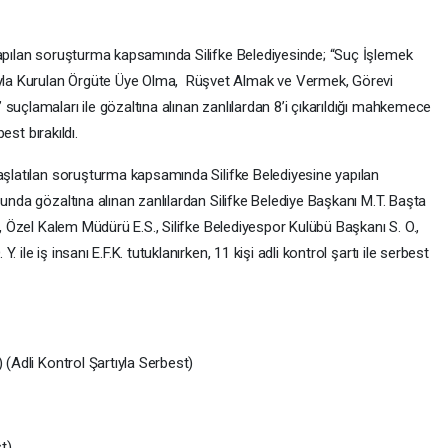
yapılan soruşturma kapsamında Silifke Belediyesinde; “Suç İşlemek
la Kurulan Örgüte Üye Olma, Rüşvet Almak ve Vermek, Görevi
suçlamaları ile gözaltına alınan zanlılardan 8’i çıkarıldığı mahkemece
best bırakıldı.
başlatılan soruşturma kapsamında Silifke Belediyesine yapılan
sunda gözaltına alınan zanlılardan Silifke Belediye Başkanı M.T. Başta
., Özel Kalem Müdürü E.S., Silifke Belediyespor Kulübü Başkanı S. O.,
ile iş insanı E.F.K. tutuklanırken, 11 kişi adli kontrol şartı ile serbest
 (Adli Kontrol Şartıyla Serbest)
t)