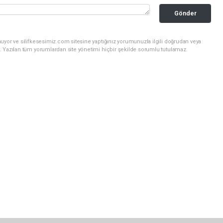
Gönder
uyor ve silifkesesimiz.com sitesine yaptığınız yorumunuzla ilgili doğrudan veya
. Yazılan tüm yorumlardan site yönetimi hiçbir şekilde sorumlu tutulamaz.