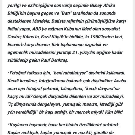
yenilgi ve ezilmişliğine son verip seçimle Güney Afrika
Birliği’nin başına geçen ve “Batı” tarafından da sonunda
desteklenen Mandela; Batista rejiminin çürümüşlüğüne karşı
ihtilal yapıp, ABD’ye rağmen Küba’nın lideri olan sosyalist
Castro; Kıbrıs’ta, Fazıl Küçük’le birlikte, ta 1950’lerden beri,
Enonis’e karşı direnen Türk toplumunun özgürlük ve
egemenlik mücadelesini yürütüp 21. yüzyılın eşiğine kadar
sürüklenip gelen Rauf Denktaş.
*Fotoğraf tutkusu için, “beni rahatlatıyor” deyimini kullanırdı.
Kendi kendime, fotoğraflarına bakarak çok düşündüm: Acaba
onun için fotoğraf çekmek, bilinçaltına, “kendi dünyası”na
kaçış mı idi? Gerçek dünyadaki dikenleri ve zor mücadeleyi,
“iç dünyasında dengeleyen, yumuşak, masum, istediği gibi
yön verebildiği” bir kapı aralığı, bir mercek miydi? Kim bilir!
*Kuşlarına hayrandı; bana her birinin özelliklerini anlatırdı.
Kuşlar renkliydi, kuşlar yumuşak ve nazikti, gürültü de