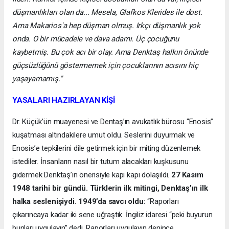
düşmanlıkları olan da... Mesela, Glafkos Klerides ile dost.
Ama Makarios'a hep düşman olmuş. Irkçı düşmanlık yok
onda. O bir mücadele ve dava adamı. Üç çocuğunu
kaybetmiş. Bu çok acı bir olay. Ama Denktaş halkın önünde
güçsüzlüğünü göstermemek için çocuklarının acısını hiç
yaşayamamış."
YASALARI HAZIRLAYAN KİŞİ
Dr. Küçük’ün muayenesi ve Dentaş’ın avukatlık bürosu “Enosis”
kuşatması altındakilere umut oldu. Seslerini duyurmak ve
Enosis’e tepkilerini dile getirmek için bir miting düzenlemek
istediler. İnsanların nasıl bir tutum alacakları kuşkusunu
gidermek Denktaş’ın önerisiyle kapı kapı dolaşıldı.
27 Kasım
1948 tarihi bir gündü. Türklerin ilk mitingi, Denktaş’ın ilk
halka seslenişiydi. 1949’da savcı oldu:
“Raporları
çıkarıncaya kadar iki sene uğraştık. İngiliz idaresi “peki buyurun
bunları uygulayın” dedi. Raporları uygulayın denince,