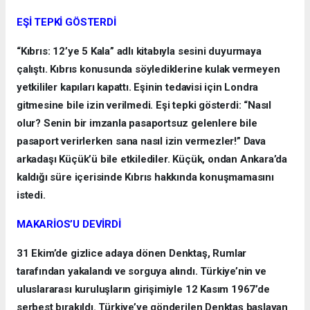
EŞİ TEPKİ GÖSTERDİ
“Kıbrıs: 12’ye 5 Kala” adlı kitabıyla sesini duyurmaya
çalıştı. Kıbrıs konusunda söylediklerine kulak vermeyen
yetkililer kapıları kapattı. Eşinin tedavisi için Londra
gitmesine bile izin verilmedi. Eşi tepki gösterdi: “Nasıl
olur? Senin bir imzanla pasaportsuz gelenlere bile
pasaport verirlerken sana nasıl izin vermezler!” Dava
arkadaşı Küçük’ü bile etkilediler. Küçük, ondan Ankara’da
kaldığı süre içerisinde Kıbrıs hakkında konuşmamasını
istedi.
MAKARİOS’U DEVİRDİ
31 Ekim’de gizlice adaya dönen Denktaş, Rumlar
tarafından yakalandı ve sorguya alındı. Türkiye’nin ve
uluslararası kuruluşların girişimiyle 12 Kasım 1967’de
serbest bırakıldı. Türkiye’ye gönderilen Denktaş başlayan