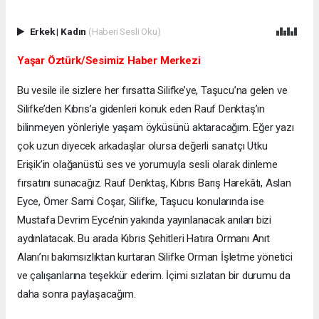
Erkek
|
Kadın
(Haberi Sesli Oku)
Yaşar Öztürk/Sesimiz Haber Merkezi
Bu vesile ile sizlere her fırsatta Silifke’ye, Taşucu’na gelen ve
Silifke’den Kıbrıs’a gidenleri konuk eden Rauf Denktaş’ın
bilinmeyen yönleriyle yaşam öyküsünü aktaracağım. Eğer yazı
çok uzun diyecek arkadaşlar olursa değerli sanatçı Utku
Erişik’in olağanüstü ses ve yorumuyla sesli olarak dinleme
fırsatını sunacağız. Rauf Denktaş, Kıbrıs Barış Harekâtı, Aslan
Eyce, Ömer Sami Coşar, Silifke, Taşucu konularında ise
Mustafa Devrim Eyce’nin yakında yayınlanacak anıları bizi
aydınlatacak. Bu arada Kıbrıs Şehitleri Hatıra Ormanı Anıt
Alanı’nı bakımsızlıktan kurtaran Silifke Orman İşletme yönetici
ve çalışanlarına teşekkür ederim. İçimi sızlatan bir durumu da
daha sonra paylaşacağım.