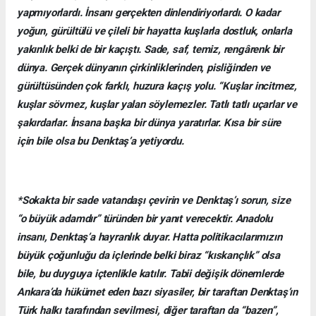
yapmıyorlardı. İnsanı gerçekten dinlendiriyorlardı. O kadar
yoğun, gürültülü ve çileli bir hayatta kuşlarla dostluk, onlarla
yakınlık belki de bir kaçıştı. Sade, saf, temiz, rengârenk bir
dünya. Gerçek dünyanın çirkinliklerinden, pisliğinden ve
gürültüsünden çok farklı, huzura kaçış yolu. “Kuşlar incitmez,
kuşlar sövmez, kuşlar yalan söylemezler. Tatlı tatlı uçarlar ve
şakırdarlar. İnsana başka bir dünya yaratırlar. Kısa bir süre
için bile olsa bu Denktaş’a yetiyordu.
*Sokakta bir sade vatandaşı çevirin ve Denktaş’ı sorun, size
“o büyük adamdır” türünden bir yanıt verecektir. Anadolu
insanı, Denktaş’a hayranlık duyar. Hatta politikacılarımızın
büyük çoğunluğu da içlerinde belki biraz “kıskançlık” olsa
bile, bu duyguya içtenlikle katılır. Tabii değişik dönemlerde
Ankara’da hükümet eden bazı siyasiler, bir taraftan Denktaş’ın
Türk halkı tarafından sevilmesi, diğer taraftan da “bazen”,