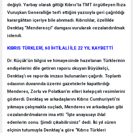
değişti. Yarbay olarak gittiği Kıbrıs’ta TMT örgütleyen Rıza
Vuruşkan Generalliğe terfi ettiğini yazısıyla geri çağrıldığı
karargâhtan içeriye bile alınmadı. Kıbrıslılar, özellikle
Denktaş “Menderesçi” damgası vurularak cezalandırılmak
istendi.
KIBRIS TÜRKLERİ, 60 İHTİLALİ İLE 22 YIL KAYBETTİ
Dr. Küçük’ün bilgisi ve himayesinde hazırlanan Türklerinin
endişelerini dile getiren raporu okuyan Büyükelçi,
Denktaş’ı ve raporda imzası bulunanları çağırdı. Toplantı
odasının duvarında üzerini gazetelerle kapattırdığı
Menderes, Zorlu ve Polatkan’ın elleri kelepçeli resimlerini
gösterdi. Denktaş ve arkadaşlarını Kıbrıs Cumhuriyeti’ni
yıkmaya çalışmakla suçladı, Menderes ve arkadaşları gibi
cezalandırılmalarını ima etti: “İşte anayasayı ihlal
edenlerin sonu. Şimdi çıkabilirsiniz” dedi. İki yıl süren
elçinin tutumuyla Denktaş’a göre “Kıbrıs Türkleri