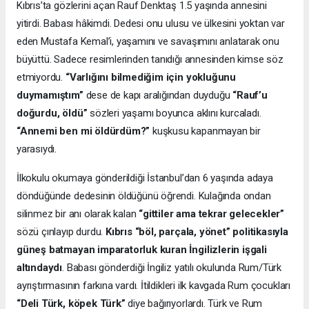
Kıbrıs’ta gözlerini açan Rauf Denktaş 1.5 yaşında annesini
yitirdi. Babası hâkimdi. Dedesi onu ulusu ve ülkesini yoktan var
eden Mustafa Kemal’i, yaşamını ve savaşımını anlatarak onu
büyüttü. Sadece resimlerinden tanıdığı annesinden kimse söz
etmiyordu.
“Varlığını bilmediğim için yokluğunu
duymamıştım”
dese de kapı aralığından duyduğu
“Rauf’u
doğurdu, öldü”
sözleri yaşamı boyunca aklını kurcaladı.
“Annemi ben mi öldürdüm?”
kuşkusu kapanmayan bir
yarasıydı.
İlkokulu okumaya gönderildiği İstanbul’dan 6 yaşında adaya
döndüğünde dedesinin öldüğünü öğrendi. Kulağında ondan
silinmez bir anı olarak kalan
“gittiler ama tekrar gelecekler”
sözü çınlayıp durdu.
Kıbrıs “böl, parçala, yönet” politikasıyla
güneş batmayan imparatorluk kuran İngilizlerin işgali
altındaydı
. Babası gönderdiği İngiliz yatılı okulunda Rum/Türk
ayrıştırmasının farkına vardı. İtildikleri ilk kavgada Rum çocukları
“Deli Türk, köpek Türk”
diye bağırıyorlardı. Türk ve Rum