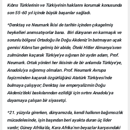
Kıbrıs Türklerinin ve Türkiye’nin haklarını korumak konusunda
son 55-60 yıl içinde büyük başarılar sağladı.
*Denktaş ve Neumark İkisi de tarihin içinden çıkagelmiş
heykelleri anımsatıyorlar bana. Biri dünyanın en karmaşık ve
sorunlu bölgesi Ortadoğu ile Doğu Akdeniz’in batmayan uçak
gemisi Kıbrıs’tan gelmiş bir abide, Öteki Hitler Almanya’sının
zulmünden kaçarak Türkiye’ye sığınan bir aydın adam, Prof.
Neumark. Ortak yönleri her ikisinin de bir anlamda Türkiye’ye,
Anadolu’ya sığınmış olmaları. Prof. Neumark Avrupa
faşizminden kaçarak özgürlüğünü Atatürk Türkiyesi’nde
bulmaya çalışıyor; Denktaş ise emperyalizmin Doğu
Akdeniz’deki baskılarından ezildiği için sırtını Anadolu’ya
dayamaya çalışan bir siyasetçi.
*21. yüzyıla girerken, dünyamızda, kendi halkının bağımsızlık
mücadelesinde, işin başından beri ayakta duran üç lider
vardır; Güney Afrika’da, Kara Afrika’nın beyazlar karşısındaki