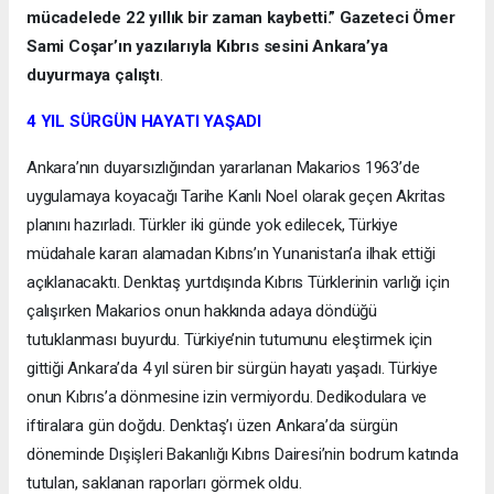
mücadelede 22 yıllık bir zaman kaybetti.” Gazeteci Ömer
Sami Coşar’ın yazılarıyla Kıbrıs sesini Ankara’ya
duyurmaya çalıştı
.
4 YIL SÜRGÜN HAYATI YAŞADI
Ankara’nın duyarsızlığından yararlanan Makarios 1963’de
uygulamaya koyacağı Tarihe Kanlı Noel olarak geçen Akritas
planını hazırladı. Türkler iki günde yok edilecek, Türkiye
müdahale kararı alamadan Kıbrıs’ın Yunanistan’a ilhak ettiği
açıklanacaktı. Denktaş yurtdışında Kıbrıs Türklerinin varlığı için
çalışırken Makarios onun hakkında adaya döndüğü
tutuklanması buyurdu. Türkiye’nin tutumunu eleştirmek için
gittiği Ankara’da 4 yıl süren bir sürgün hayatı yaşadı. Türkiye
onun Kıbrıs’a dönmesine izin vermiyordu. Dedikodulara ve
iftiralara gün doğdu. Denktaş’ı üzen Ankara’da sürgün
döneminde Dışişleri Bakanlığı Kıbrıs Dairesi’nin bodrum katında
tutulan, saklanan raporları görmek oldu.