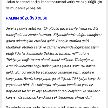
Halkın bedensel sağlığı kadar toplumsal varlığı ve özgürlüğü için
de mücadeleye başladı.
HALKIN SÖZCÜSÜ OLDU
Denktaş şöyle anlatıyor:
“Dr. Küçük gazetesiyle halka verdiği
mesajlarla bir zemin hazırladı. Söylediklerinin doğru olduğunu
gören arkadaşları etrafına geldi. Gençlik etrafına geldi.
Muhtarlar etrafını sardı ve zaman içerisinde İngilizlerin tayin
ettiği liderler karşısında Doktorun tutumu, milli tutum,
Türkiye’ye bağlı tutum olarak kabul edilince, Türkiye’ye ve
Atatürk ilkelerine bağlı halkın yavaş yavaş sözcüsü haline
geldi. Zor günlerde bu sözcülüğü cesaretle yaptı. İngiliz’e
karşı yaptı, Rum’a karşı yaptı, gerektiğinde Türkiye’ye karşı da
yapmasını bildi. Bu, tabiatıyla, olayların kendisini yani bir
heykeltıraşın bir kayayı şekillendirir gibi olayların ve olayların
karşısında tutumun kendisini şekillendirmiş olmasıdır.”
Gazetede yazılar, şiirler ile yeni bir soluk alanı açamaya çalışan