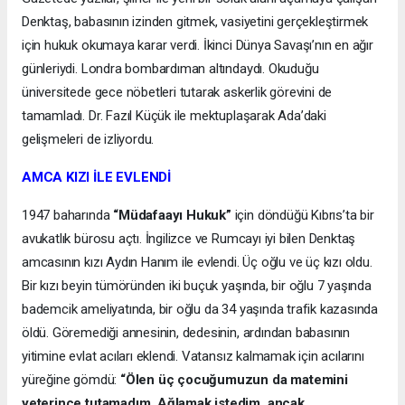
Denktaş, babasının izinden gitmek, vasiyetini gerçekleştirmek
için hukuk okumaya karar verdi. İkinci Dünya Savaşı’nın en ağır
günleriydi. Londra bombardıman altındaydı. Okuduğu
üniversitede gece nöbetleri tutarak askerlik görevini de
tamamladı. Dr. Fazıl Küçük ile mektuplaşarak Ada’daki
gelişmeleri de izliyordu.
AMCA KIZI İLE EVLENDİ
1947 baharında
“Müdafaayı Hukuk”
için döndüğü Kıbrıs’ta bir
avukatlık bürosu açtı. İngilizce ve Rumcayı iyi bilen Denktaş
amcasının kızı Aydın Hanım ile evlendi. Üç oğlu ve üç kızı oldu.
Bir kızı beyin tümöründen iki buçuk yaşında, bir oğlu 7 yaşında
bademcik ameliyatında, bir oğlu da 34 yaşında trafik kazasında
öldü. Göremediği annesinin, dedesinin, ardından babasının
yitimine evlat acıları eklendi. Vatansız kalmamak için acılarını
yüreğine gömdü:
“Ölen üç çocuğumuzun da matemini
yeterince tutamadım. Ağlamak istedim, ancak