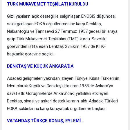
TÜRK MUKAVEMET TEŞKİLATI KURULDU
Gizli yapıların açık desteği ile salgınlaşan ENOSİS düşüncesi,
saldırganlaşan EOKA örgütlenmesine karşı Denktaş,
Nalbantoğlu ve Tanrısevdi 27 Temmuz 1957 gecesi bir araya
gelip Türk Mukavemet Teşkilatını (TMT) kurdu. Savcılık
görevinden istifa eden Denktaş 27 Ekim 1957’de KTKF
başkanlık görevine seçildi.
DENKTAŞ VE KÜÇÜK ANKARA’DA
Adadaki gelişmeleri yakından izleyen Türkiye, Kıbrıs Türklerinin
lideri olarak Küçük ve Denktaş’ı Haziran 1958’de Ankara’ya
davet etti. Görüşmelerde Ankara’daki yetkilileri etkileyen
Denktaş, siyasi ve askeri destek kararını aldı. Adadaki Türkleri
EOKA saldırılarına karşı koruyacak örgütlenme başladı.
VATANDAŞ TÜRKÇE KONUŞ, EYLEMİ…