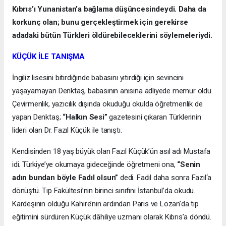
Kıbrıs’ı Yunanistan’a bağlama düşüncesindeydi. Daha da
korkunç olan; bunu gerçekleştirmek için gerekirse
adadaki bütün Türkleri öldürebileceklerini söylemeleriydi.
KÜÇÜK İLE TANIŞMA
İngiliz lisesini bitirdiğinde babasını yitirdiği için sevincini
yaşayamayan Denktaş, babasının anısına adliyede memur oldu.
Çevirmenlik, yazıcılık dışında okuduğu okulda öğretmenlik de
yapan Denktaş;
“Halkın Sesi”
gazetesini çıkaran Türklerinin
lideri olan Dr. Fazıl Küçük ile tanıştı.
Kendisinden 18 yaş büyük olan Fazıl Küçük’ün asıl adı Mustafa
idi. Türkiye’ye okumaya gideceğinde öğretmeni ona,
“Senin
adın bundan böyle Fadıl olsun”
dedi. Fadıl daha sonra Fazıl‘a
dönüştü. Tıp Fakültesi’nin birinci sınıfını İstanbul’da okudu.
Kardeşinin olduğu Kahire’nin ardından Paris ve Lozan’da tıp
eğitimini sürdüren Küçük dâhiliye uzmanı olarak Kıbrıs’a döndü.