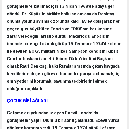
görüşmelere katılmak için 13 Nisan 1968’de adaya geri
döndü. Dr. Küçük’le birlikte halkı selamlasa da Denktaş
onunla yolunu ayırmak zorunda kaldı. Ev ev dolaşarak her
geçen gün büyütülen Enosis ve EOKA’nın her kesime
zarar vereceğini anlatıp durdu. Makarios’u Enosis’in
önünde bir engel olarak görüp 15 Temmuz 1974’de darbe
ile deviren EOKA militanı Nikos Sampson kendisini Kıbrıs
Cumhurbaşkanı ilan etti. Kıbrıs Türk Yönetimi Başkanı
olarak Rauf Denktaş, halkı Rumlar arasında çıkan kavgada
kendilerine düşen görevin bunun bir parçası olmamak, iç
emniyetlerini korumak, savunma tedbirlerini almak
olduğunu açıkladı.
ÇOCUK GİBİ AĞLADI
Gelişmeleri yakından izleyen Ecevit Londra’da
görüşmeler yaptı. Olumlu bir sonuç alamadı. Ecevit yurda
dönüşte kararını verdi. 19 Temmuz 1974 günü Lefkoşa