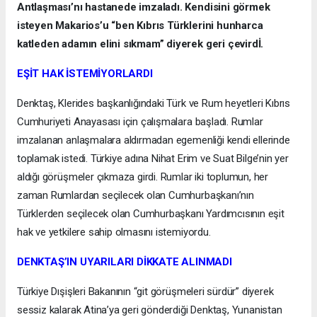
Antlaşması’nı hastanede imzaladı. Kendisini görmek
isteyen Makarios’u “ben Kıbrıs Türklerini hunharca
katleden adamın elini sıkmam” diyerek geri çevirdİ.
EŞİT HAK İSTEMİYORLARDI
Denktaş, Klerides başkanlığındaki Türk ve Rum heyetleri Kıbrıs
Cumhuriyeti Anayasası için çalışmalara başladı. Rumlar
imzalanan anlaşmalara aldırmadan egemenliği kendi ellerinde
toplamak istedi. Türkiye adına Nihat Erim ve Suat Bilge’nin yer
aldığı görüşmeler çıkmaza girdi. Rumlar iki toplumun, her
zaman Rumlardan seçilecek olan Cumhurbaşkanı’nın
Türklerden seçilecek olan Cumhurbaşkanı Yardımcısının eşit
hak ve yetkilere sahip olmasını istemiyordu.
DENKTAŞ’IN UYARILARI DİKKATE ALINMADI
Türkiye Dışişleri Bakanının “git görüşmeleri sürdür” diyerek
sessiz kalarak Atina’ya geri gönderdiği Denktaş, Yunanistan