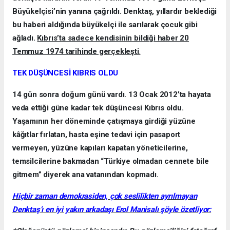
Büyükelçisi’nin yanına çağrıldı. Denktaş, yıllardır beklediği
bu haberi aldığında büyükelçi ile sarılarak çocuk gibi
ağladı.
Kıbrıs’ta sadece kendisinin bildiği haber 20
Temmuz 1974 tarihinde gerçekleşti
.
TEK DÜŞÜNCESİ KIBRIS OLDU
14 gün sonra doğum günü vardı. 13 Ocak 2012’ta hayata
veda ettiği güne kadar tek düşüncesi Kıbrıs oldu.
Yaşamının her döneminde çatışmaya girdiği yüzüne
kâğıtlar fırlatan, hasta eşine tedavi için pasaport
vermeyen, yüzüne kapıları kapatan yöneticilerine,
temsilcilerine bakmadan “Türkiye olmadan cennete bile
gitmem” diyerek ana vatanından kopmadı.
Hiçbir zaman demokrasiden, çok seslilikten ayrılmayan
Denktaş’ı en iyi yakın arkadaşı Erol Manisalı şöyle özetliyor: