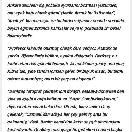
Ankara’dakilerin dış politika oyunlarını bozması yüzünden,
onu ayak bağı olarak görmüşlerdir. Ancak bu “istisnalar”,
“kaideyi” bozmamıştır ve bu türden siyasiler önünde sonunda
boyun eğmek zorunda kalmışlar veya iç politikada bir bedel
ödemişlerdir.
*Profesör kürsüde oturmuş olarak ders veriyor, Atatürk de
yanda, öğrencilerle birlikte, ayakta dinliyordu. Denktaş bu
tarihî ortamdan çok etkilenmişti. Anadolu’nun güney ucundan,
Kıbrıs’tan, yine tarihin içinden gelen bir büyük insan, bu tarihî
ortamı tamamlıyor, onun bir parçası oluyordu.”
*Denktaş fotoğraf çekmek için dolaştı. Masaya dönerken ben
yine saygıyla ayağa kalktım ve “Sayın Cumhurbaşkanım,”
diyerek oturmasını bekledim. Oturdu, biraz sonra da iç
çekerek, “Osmanlı’dan adaya her şey gelmiş ama bu
gelmemiş,” dedi. Benim kendisine karşı saygılı davranışımı
kastediyordu. Denktaş masaya gelip giderken benden başka