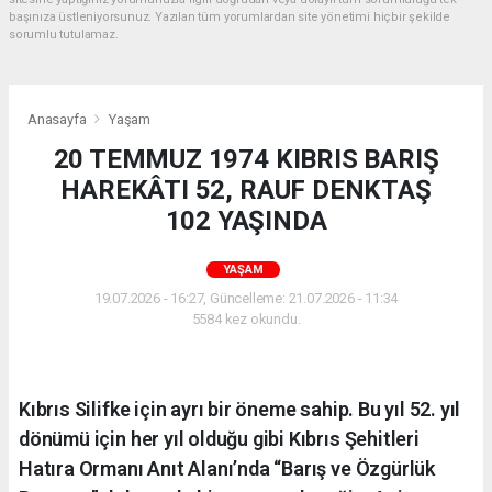
başınıza üstleniyorsunuz. Yazılan tüm yorumlardan site yönetimi hiçbir şekilde
sorumlu tutulamaz.
Anasayfa
Yaşam
20 TEMMUZ 1974 KIBRIS BARIŞ
HAREKÂTI 52, RAUF DENKTAŞ
102 YAŞINDA
YAŞAM
19.07.2026 - 16:27, Güncelleme: 21.07.2026 - 11:34
5584 kez okundu.
Kıbrıs Silifke için ayrı bir öneme sahip. Bu yıl 52. yıl
dönümü için her yıl olduğu gibi Kıbrıs Şehitleri
Hatıra Ormanı Anıt Alanı’nda “Barış ve Özgürlük