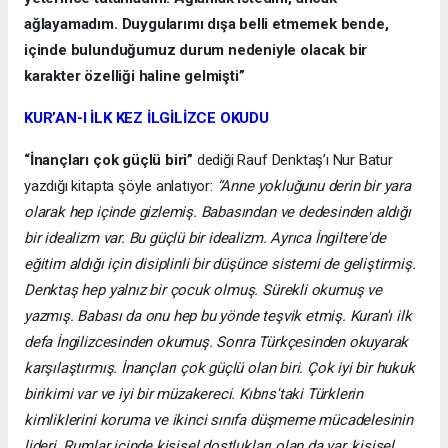
ağlayamadım. Duygularımı dışa belli etmemek bende,
içinde bulunduğumuz durum nedeniyle olacak bir
karakter özelliği haline gelmişti”
KUR’AN-I İLK KEZ İLGİLİZCE OKUDU
“İnançları çok güçlü biri”
dediği Rauf Denktaş’ı Nur Batur
yazdığı kitapta şöyle anlatıyor:
“Anne yokluğunu derin bir yara
olarak hep içinde gizlemiş. Babasından ve dedesinden aldığı
bir idealizm var. Bu güçlü bir idealizm. Ayrıca İngiltere'de
eğitim aldığı için disiplinli bir düşünce sistemi de geliştirmiş.
Denktaş hep yalnız bir çocuk olmuş. Sürekli okumuş ve
yazmış. Babası da onu hep bu yönde teşvik etmiş. Kuran'ı ilk
defa İngilizcesinden okumuş. Sonra Türkçesinden okuyarak
karşılaştırmış. İnançları çok güçlü olan biri. Çok iyi bir hukuk
birikimi var ve iyi bir müzakereci. Kıbrıs'taki Türklerin
kimliklerini koruma ve ikinci sınıfa düşmeme mücadelesinin
lideri. Rumlar içinde kişisel dostlukları olan da var, kişisel