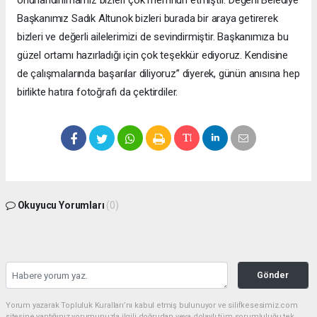
onurlandırılmamız bizleri çok memnun etmiştir. Değerli Belediye
Başkanımız Sadık Altunok bizleri burada bir araya getirerek
bizleri ve değerli ailelerimizi de sevindirmiştir. Başkanımıza bu
güzel ortamı hazırladığı için çok teşekkür ediyoruz. Kendisine
de çalışmalarında başarılar diliyoruz” diyerek, günün anısına hep
birlikte hatıra fotoğrafı da çektirdiler.
Okuyucu Yorumları
(0)
Gönder
Yorum yazarak Topluluk Kuralları’nı kabul etmiş bulunuyor ve silifkesesimiz.com
sitesine yaptığınız yorumunuzla ilgili doğrudan veya dolaylı tüm sorumluluğu tek