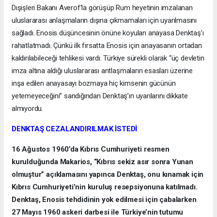
Dışişleri Bakanı Averof’la görüşüp Rum heyetinin imzalanan
uluslararası anlaşmaların dışına çıkmamaları için uyarılmasını
sağladı. Enosis düşüncesinin önüne koyulan anayasa Denktaş’ı
rahatlatmadı. Çünkü ilk fırsatta Enosis için anayasanın ortadan
kaldırılabileceği tehlikesi vardı. Türkiye sürekli olarak “üç devletin
imza altına aldığı uluslararası antlaşmaların esasları üzerine
inşa edilen anayasayı bozmaya hiç kimsenin gücünün
yetemeyeceğini” sandığından Denktaş’ın uyarılarını dikkate
almıyordu.
DENKTAŞ CEZALANDIRILMAK İSTEDİ
16 Ağustos 1960’da Kıbrıs Cumhuriyeti resmen
kurulduğunda Makarios, “Kıbrıs sekiz asır sonra Yunan
olmuştur” açıklamasını yapınca Denktaş, onu kınamak için
Kıbrıs Cumhuriyeti’nin kuruluş resepsiyonuna katılmadı.
Denktaş, Enosis tehdidinin yok edilmesi için çabalarken
27 Mayıs 1960 askeri darbesi ile Türkiye’nin tutumu