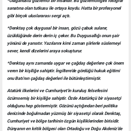
*Olağanüstü gözlemci bir insandır. Bu gözlemciliğini fotoğraf
sanatına olan tutkusu ile ortaya koydu. Hatta bir profesyonel
gibi birçok uluslararası sergi açtı.
*Denktaş çok duygusal bir insan, gözü çabuk sulanır,
üzüldüğünde derin derin iç çeker. Bu Duygusallığı onun şair
yönünü de yansıtır. Yazılarını kimi zaman şiirlerle süslemeyi
sever, kendi dizelerini araya sokuşturur.
*Denktaş aynı zamanda uygar ve çağdaş değerlere çok önem
veren bir kişiliğe sahiptir. İngiltere’de gördüğü hukuk eğitimi
onu Batı’nın çağdaş değerleri ile bütünleştirmiştir.
Atatürk ilkelerini ve Cumhuriyet’in kuruluş felsefesini
özümsemiş bir kişiliğe sahiptir. Özde Atatürkçü bir siyasetçi
olduğunu hep göstermiştir. Gözünü açtığından beri politika
denizinde boğulmadan yüzmüş bir siyasetçi olarak Denktaş,
Cumhuriyet ve bölge tarihinin özgün kişiliklerinden birisidir.
Dünyanın en kritik bölgesi olan Ortadoğu ve Doğu Akdeniz’de