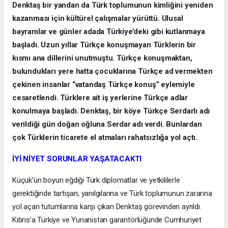
Denktaş bir yandan da Türk toplumunun kimliğini yeniden
kazanması için kültürel çalışmalar yürüttü. Ulusal
bayramlar ve günler adada Türkiye’deki gibi kutlanmaya
başladı. Uzun yıllar Türkçe konuşmayan Türklerin bir
kısmı ana dillerini unutmuştu. Türkçe konuşmaktan,
bulundukları yere hatta çocuklarına Türkçe ad vermekten
çekinen insanlar “vatandaş Türkçe konuş” eylemiyle
cesaretlendi. Türklere ait iş yerlerine Türkçe adlar
konulmaya başladı. Denktaş, bir köye Türkçe Serdarlı adı
verildiği gün doğan oğluna Serdar adı verdi. Bunlardan
çok Türklerin ticarete el atmaları rahatsızlığa yol açtı.
İYİ NİYET SORUNLAR YAŞATACAKTI
Küçük’ün boyun eğdiği Türk diplomatlar ve yetkililerle
gerektiğinde tartışan; yanılgılarına ve Türk toplumunun zararına
yol açan tutumlarına karşı çıkan Denktaş görevinden ayrıldı.
Kıbrıs’a Türkiye ve Yunanistan garantörlüğünde Cumhuriyet