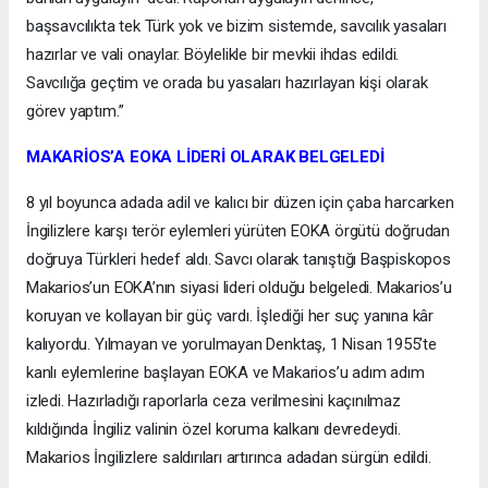
başsavcılıkta tek Türk yok ve bizim sistemde, savcılık yasaları
hazırlar ve vali onaylar. Böylelikle bir mevkii ihdas edildi.
Savcılığa geçtim ve orada bu yasaları hazırlayan kişi olarak
görev yaptım.”
MAKARİOS’A EOKA LİDERİ OLARAK BELGELEDİ
8 yıl boyunca adada adil ve kalıcı bir düzen için çaba harcarken
İngilizlere karşı terör eylemleri yürüten EOKA örgütü doğrudan
doğruya Türkleri hedef aldı. Savcı olarak tanıştığı Başpiskopos
Makarios’un EOKA’nın siyasi lideri olduğu belgeledi. Makarios’u
koruyan ve kollayan bir güç vardı. İşlediği her suç yanına kâr
kalıyordu. Yılmayan ve yorulmayan Denktaş, 1 Nisan 1955’te
kanlı eylemlerine başlayan EOKA ve Makarios’u adım adım
izledi. Hazırladığı raporlarla ceza verilmesini kaçınılmaz
kıldığında İngiliz valinin özel koruma kalkanı devredeydi.
Makarios İngilizlere saldırıları artırınca adadan sürgün edildi.