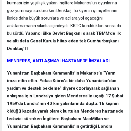
kurması için yeşil ışık yakan İngiltere Makarios’un oyunlarına
göz yummayı sürdürürken Denktaş Türkiye’nin iyi niyetlerinin
ileride daha büyük sorunlara ve acılara yol açacağını
anlatamamanın sıkıntısı içindeydi. KKTC kurulduktan sonra da
bu sürdü.
Yabancı ülke Devlet Başkanı olarak TBMM’de ilk
ve altı defa Genel Kurula hitap eden tek Cumhurbaşkanı
Denktaş’TI.
MENDERES, ANTLAŞMAYI HASTANEDE İMZALADI
Yunanistan Başbakanı Karamanlis’in Makarios’u “Yarın
imza ettin ettin. Yoksa Kıbrıs’a bir daha Yunanistan’dan
yardım ve destek bekleme” diyerek zorlayarak sağlanan
anlaşma için Londra’ya giden Menderes’in uçağı 17 Şubat
1959’da Londra’nın 40 km yakınlarında düştü. 16 kişinin
öldüğü kazada yaralı olarak kurtulan Menderes hastanede
tedavisi sürerken İngiltere Başbakanı MacMillan ve
Yunanistan Başbakanı Karamanlis’in getirdiği Londra