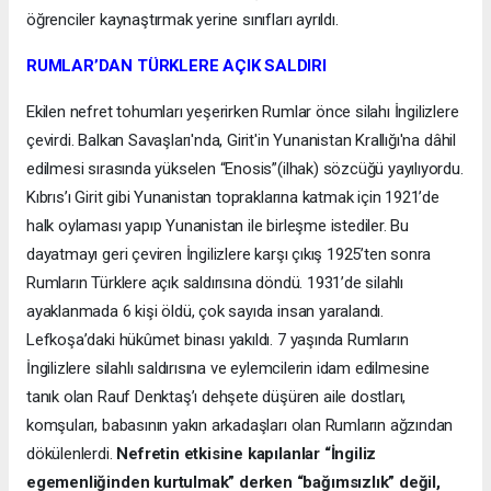
öğrenciler kaynaştırmak yerine sınıfları ayrıldı.
RUMLAR’DAN TÜRKLERE AÇIK SALDIRI
Ekilen nefret tohumları yeşerirken Rumlar önce silahı İngilizlere
çevirdi. Balkan Savaşları'nda, Girit'in Yunanistan Krallığı'na dâhil
edilmesi sırasında yükselen “Enosis”(ilhak) sözcüğü yayılıyordu.
Kıbrıs’ı Girit gibi Yunanistan topraklarına katmak için 1921’de
halk oylaması yapıp Yunanistan ile birleşme istediler. Bu
dayatmayı geri çeviren İngilizlere karşı çıkış 1925’ten sonra
Rumların Türklere açık saldırısına döndü. 1931’de silahlı
ayaklanmada 6 kişi öldü, çok sayıda insan yaralandı.
Lefkoşa’daki hükûmet binası yakıldı. 7 yaşında Rumların
İngilizlere silahlı saldırısına ve eylemcilerin idam edilmesine
tanık olan Rauf Denktaş’ı dehşete düşüren aile dostları,
komşuları, babasının yakın arkadaşları olan Rumların ağzından
dökülenlerdi.
Nefretin etkisine kapılanlar “İngiliz
egemenliğinden kurtulmak” derken “bağımsızlık” değil,