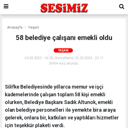
Anasayfa
Yaşam
58 belediye çalışanı emekli oldu
YAŞAM
24.03.2022 - 16:50, Güncelleme: 23.05.2023 - 22:11
5545+ kez okundu.
Silifke Belediyesinde yıllarca memur ve işçi
kademelerinde çalışan toplam 58 kişi emekli
olurken, Belediye Başkanı Sadık Altunok, emekli
olan belediye personelleri ile yemekte bira araya
gelerek, onlara bir, katkıları ve yaptıkları hizmetler
için teşekkür plaketi verdi.