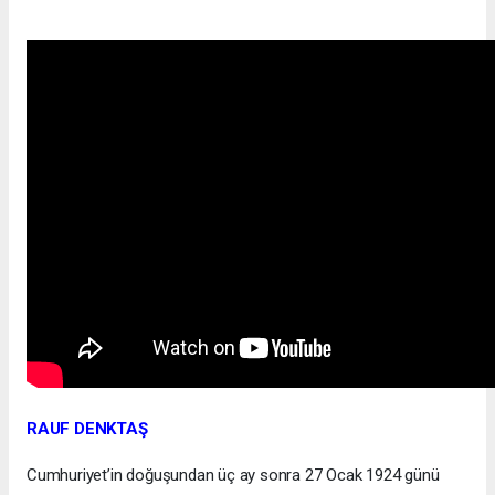
RAUF DENKTAŞ
Cumhuriyet’in doğuşundan üç ay sonra 27 Ocak 1924 günü