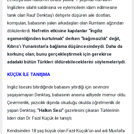
İngilizlere silahlı saldırısına ve eylemcilerin idam edilmesine
tanık olan Rauf Denktaş’ı dehşete düşüren aile dostları,
komşuları, babasının yakın arkadaşları olan Rumların ağzından
dökülenlerdi.
Nefretin etkisine kapılanlar “İngiliz
egemenliğinden kurtulmak” derken “bağımsızlık” değil,
Kıbrıs’ı Yunanistan’a bağlama düşüncesindeydi. Daha da
korkunç olan; bunu gerçekleştirmek için gerekirse
adadaki bütün Türkleri öldürebileceklerini söylemeleriydi.
KÜÇÜK İLE TANIŞMA
İngiliz lisesini bitirdiğinde babasını yitirdiği için sevincini
yaşayamayan Denktaş, babasının anısına adliyede memur oldu.
Çevirmenlik, yazıcılık dışında okuduğu okulda öğretmenlik de
yapan Denktaş;
“Halkın Sesi”
gazetesini çıkaran Türklerinin
lideri olan Dr. Fazıl Küçük ile tanıştı.
Kendisinden 18 yaş büyük olan Fazıl Küçük’ün asıl adı Mustafa