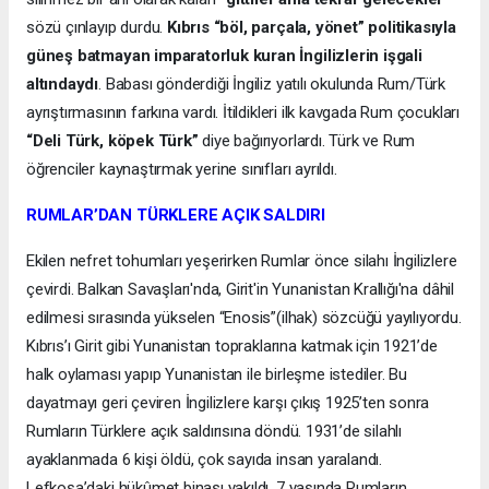
sözü çınlayıp durdu.
Kıbrıs “böl, parçala, yönet” politikasıyla
güneş batmayan imparatorluk kuran İngilizlerin işgali
altındaydı
. Babası gönderdiği İngiliz yatılı okulunda Rum/Türk
ayrıştırmasının farkına vardı. İtildikleri ilk kavgada Rum çocukları
“Deli Türk, köpek Türk”
diye bağırıyorlardı. Türk ve Rum
öğrenciler kaynaştırmak yerine sınıfları ayrıldı.
RUMLAR’DAN TÜRKLERE AÇIK SALDIRI
Ekilen nefret tohumları yeşerirken Rumlar önce silahı İngilizlere
çevirdi. Balkan Savaşları'nda, Girit'in Yunanistan Krallığı'na dâhil
edilmesi sırasında yükselen “Enosis”(ilhak) sözcüğü yayılıyordu.
Kıbrıs’ı Girit gibi Yunanistan topraklarına katmak için 1921’de
halk oylaması yapıp Yunanistan ile birleşme istediler. Bu
dayatmayı geri çeviren İngilizlere karşı çıkış 1925’ten sonra
Rumların Türklere açık saldırısına döndü. 1931’de silahlı
ayaklanmada 6 kişi öldü, çok sayıda insan yaralandı.
Lefkoşa’daki hükûmet binası yakıldı. 7 yaşında Rumların