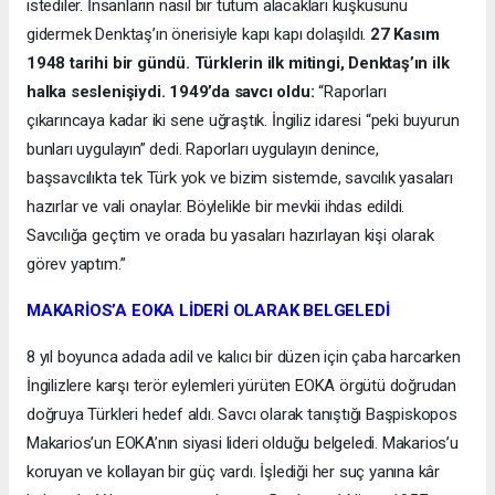
istediler. İnsanların nasıl bir tutum alacakları kuşkusunu
gidermek Denktaş’ın önerisiyle kapı kapı dolaşıldı.
27 Kasım
1948 tarihi bir gündü. Türklerin ilk mitingi, Denktaş’ın ilk
halka seslenişiydi. 1949’da savcı oldu:
“Raporları
çıkarıncaya kadar iki sene uğraştık. İngiliz idaresi “peki buyurun
bunları uygulayın” dedi. Raporları uygulayın denince,
başsavcılıkta tek Türk yok ve bizim sistemde, savcılık yasaları
hazırlar ve vali onaylar. Böylelikle bir mevkii ihdas edildi.
Savcılığa geçtim ve orada bu yasaları hazırlayan kişi olarak
görev yaptım.”
MAKARİOS’A EOKA LİDERİ OLARAK BELGELEDİ
8 yıl boyunca adada adil ve kalıcı bir düzen için çaba harcarken
İngilizlere karşı terör eylemleri yürüten EOKA örgütü doğrudan
doğruya Türkleri hedef aldı. Savcı olarak tanıştığı Başpiskopos
Makarios’un EOKA’nın siyasi lideri olduğu belgeledi. Makarios’u
koruyan ve kollayan bir güç vardı. İşlediği her suç yanına kâr