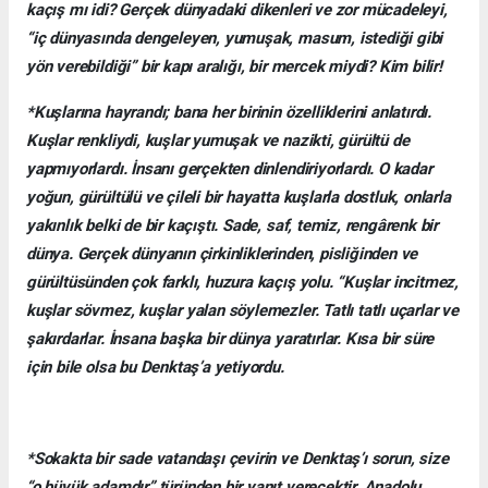
kaçış mı idi? Gerçek dünyadaki dikenleri ve zor mücadeleyi,
“iç dünyasında dengeleyen, yumuşak, masum, istediği gibi
yön verebildiği” bir kapı aralığı, bir mercek miydi? Kim bilir!
*Kuşlarına hayrandı; bana her birinin özelliklerini anlatırdı.
Kuşlar renkliydi, kuşlar yumuşak ve nazikti, gürültü de
yapmıyorlardı. İnsanı gerçekten dinlendiriyorlardı. O kadar
yoğun, gürültülü ve çileli bir hayatta kuşlarla dostluk, onlarla
yakınlık belki de bir kaçıştı. Sade, saf, temiz, rengârenk bir
dünya. Gerçek dünyanın çirkinliklerinden, pisliğinden ve
gürültüsünden çok farklı, huzura kaçış yolu. “Kuşlar incitmez,
kuşlar sövmez, kuşlar yalan söylemezler. Tatlı tatlı uçarlar ve
şakırdarlar. İnsana başka bir dünya yaratırlar. Kısa bir süre
için bile olsa bu Denktaş’a yetiyordu.
*Sokakta bir sade vatandaşı çevirin ve Denktaş’ı sorun, size
“o büyük adamdır” türünden bir yanıt verecektir. Anadolu