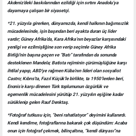
Akdeniz’deki baskılarından ezildiği için sırtını Anadolu’ya
dayamaya çalışan bir siyasetçi.
*21. yüzyıla girerken, dünyamızda, kendi halkının bağımsızlık
mücadelesinde, işin başından beri ayakta duran üç lider
vardır; Güney Afrika’da, Kara Afrika’nın beyazlar karşısındaki
yenilgi ve ezilmişliğine son verip seçimle Güney Afrika
Birliği’nin başına geçen ve “Batı” tarafından da sonunda
desteklenen Mandela; Batista rejiminin çürümüşlüğüne karşı
ihtilal yapıp, ABD’ye rağmen Küba’nın lideri olan sosyalist
Castro; Kıbrıs’ta, Fazıl Küçük’le birlikte, ta 1950’lerden beri,
Enonis’e karşı direnen Türk toplumunun özgürlük ve
egemenlik mücadelesini yürütüp 21. yüzyılın eşiğine kadar
sürüklenip gelen Rauf Denktaş.
*Fotoğraf tutkusu için, “beni rahatlatıyor” deyimini kullanırdı.
Kendi kendime, fotoğraflarına bakarak çok düşündüm: Acaba
onun için fotoğraf çekmek, bilinçaltına, “kendi dünyası”na