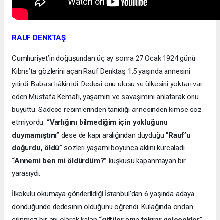
RAUF DENKTAŞ
Cumhuriyet’in doğuşundan üç ay sonra 27 Ocak 1924 günü
Kıbrıs’ta gözlerini açan Rauf Denktaş 1.5 yaşında annesini
yitirdi. Babası hâkimdi. Dedesi onu ulusu ve ülkesini yoktan var
eden Mustafa Kemal’i, yaşamını ve savaşımını anlatarak onu
büyüttü. Sadece resimlerinden tanıdığı annesinden kimse söz
etmiyordu.
“Varlığını bilmediğim için yokluğunu
duymamıştım”
dese de kapı aralığından duyduğu
“Rauf’u
doğurdu, öldü”
sözleri yaşamı boyunca aklını kurcaladı.
“Annemi ben mi öldürdüm?”
kuşkusu kapanmayan bir
yarasıydı.
İlkokulu okumaya gönderildiği İstanbul’dan 6 yaşında adaya
döndüğünde dedesinin öldüğünü öğrendi. Kulağında ondan
silinmez bir anı olarak kalan
“gittiler ama tekrar gelecekler”