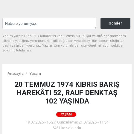
Gönder
Yorum yazarak Topluluk Kuralları’nı kabul etmiş bulunuyor ve silifkesesimiz.com
sitesine yaptığınız yorumunuzla ilgili doğrudan veya dolaylı tüm sorumluluğu tek
başınıza üstleniyorsunuz. Yazılan tüm yorumlardan site yönetimi hiçbir şekilde
sorumlu tutulamaz.
Anasayfa
Yaşam
20 TEMMUZ 1974 KIBRIS BARIŞ
HAREKÂTI 52, RAUF DENKTAŞ
102 YAŞINDA
YAŞAM
19.07.2026 - 16:27, Güncelleme: 21.07.2026 - 11:34
5451 kez okundu.