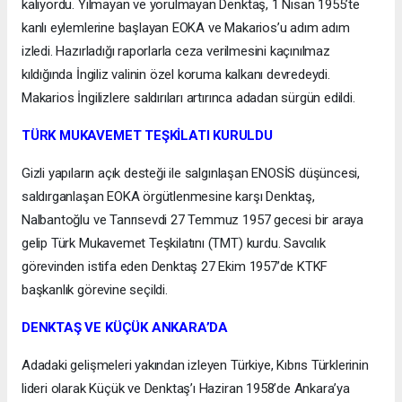
kalıyordu. Yılmayan ve yorulmayan Denktaş, 1 Nisan 1955’te
kanlı eylemlerine başlayan EOKA ve Makarios’u adım adım
izledi. Hazırladığı raporlarla ceza verilmesini kaçınılmaz
kıldığında İngiliz valinin özel koruma kalkanı devredeydi.
Makarios İngilizlere saldırıları artırınca adadan sürgün edildi.
TÜRK MUKAVEMET TEŞKİLATI KURULDU
Gizli yapıların açık desteği ile salgınlaşan ENOSİS düşüncesi,
saldırganlaşan EOKA örgütlenmesine karşı Denktaş,
Nalbantoğlu ve Tanrısevdi 27 Temmuz 1957 gecesi bir araya
gelip Türk Mukavemet Teşkilatını (TMT) kurdu. Savcılık
görevinden istifa eden Denktaş 27 Ekim 1957’de KTKF
başkanlık görevine seçildi.
DENKTAŞ VE KÜÇÜK ANKARA’DA
Adadaki gelişmeleri yakından izleyen Türkiye, Kıbrıs Türklerinin
lideri olarak Küçük ve Denktaş’ı Haziran 1958’de Ankara’ya