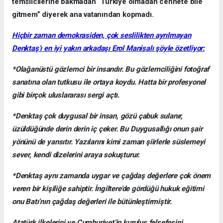
temsilcilerine bakmadan “Türkiye olmadan cennete bile
gitmem” diyerek ana vatanından kopmadı.
Hiçbir zaman demokrasiden, çok seslilikten ayrılmayan
Denktaş’ı en iyi yakın arkadaşı Erol Manisalı şöyle özetliyor:
*Olağanüstü gözlemci bir insandır. Bu gözlemciliğini fotoğraf
sanatına olan tutkusu ile ortaya koydu. Hatta bir profesyonel
gibi birçok uluslararası sergi açtı.
*Denktaş çok duygusal bir insan, gözü çabuk sulanır,
üzüldüğünde derin derin iç çeker. Bu Duygusallığı onun şair
yönünü de yansıtır. Yazılarını kimi zaman şiirlerle süslemeyi
sever, kendi dizelerini araya sokuşturur.
*Denktaş aynı zamanda uygar ve çağdaş değerlere çok önem
veren bir kişiliğe sahiptir. İngiltere’de gördüğü hukuk eğitimi
onu Batı’nın çağdaş değerleri ile bütünleştirmiştir.
Atatürk ilkelerini ve Cumhuriyet’in kuruluş felsefesini