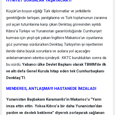
İYİ NİYET SORUNLAR YAŞATACAKTI
Küçük’ün boyun eğdiği Türk diplomatlar ve yetkililerle
gerektiğinde tartışan; yanılgılarına ve Türk toplumunun zararına
yol açan tutumlarına karşı çıkan Denktaş görevinden ayrıldı.
Kıbrıs’a Türkiye ve Yunanistan garantörlüğünde Cumhuriyet
kurması için yeşil ışık yakan İngiltere Makarios’un oyunlarına
göz yummayı sürdürürken Denktaş Türkiye’nin iyi niyetlerinin
ileride daha büyük sorunlara ve acılara yol açacağını
anlatamamanın sıkıntısı içindeydi. KKTC kurulduktan sonra da
bu sürdü.
Yabancı ülke Devlet Başkanı olarak TBMM’de ilk
ve altı defa Genel Kurula hitap eden tek Cumhurbaşkanı
Denktaş’TI.
MENDERES, ANTLAŞMAYI HASTANEDE İMZALADI
Yunanistan Başbakanı Karamanlis’in Makarios’u “Yarın
imza ettin ettin. Yoksa Kıbrıs’a bir daha Yunanistan’dan
yardım ve destek bekleme” diyerek zorlayarak sağlanan