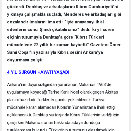
gösterdi. Denktaş ve arkadaşlarını Kıbrıs Cumhuriyeti’ni
yıkmaya çalışmakla suçladı, Menderes ve arkadaşları gibi
cezalandırılmalarını ima etti: “İşte anayasayı ihlal
edenlerin sonu. Şimdi çıkabilirsiniz” dedi. İki yıl süren
elçinin tutumuyla Denktaş’a göre “Kıbrıs Türkleri
mücadelede 22 yıllık bir zaman kaybetti.” Gazeteci Ömer
Sami Coşar’ın yazılarıyla Kıbrıs sesini Ankara’ya
duyurmaya çalıştı
.
4 YIL SÜRGÜN HAYATI YAŞADI
Ankara’nın duyarsızlığından yararlanan Makarios 1963’de
uygulamaya koyacağı Tarihe Kanlı Noel olarak geçen Akritas
planını hazırladı. Türkler iki günde yok edilecek, Türkiye
müdahale kararı alamadan Kıbrıs’ın Yunanistan’a ilhak ettiği
açıklanacaktı. Denktaş yurtdışında Kıbrıs Türklerinin varlığı için
çalışırken Makarios onun hakkında adaya döndüğü
tutuklanması buyurdu. Türkiye’nin tutumunu eleştirmek için