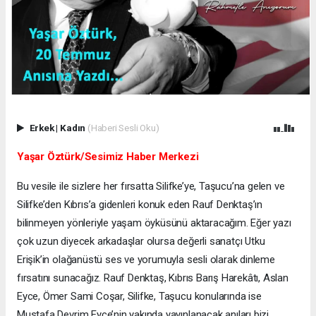
Erkek
|
Kadın
(Haberi Sesli Oku)
Yaşar Öztürk/Sesimiz Haber Merkezi
Bu vesile ile sizlere her fırsatta Silifke’ye, Taşucu’na gelen ve
Silifke’den Kıbrıs’a gidenleri konuk eden Rauf Denktaş’ın
bilinmeyen yönleriyle yaşam öyküsünü aktaracağım. Eğer yazı
çok uzun diyecek arkadaşlar olursa değerli sanatçı Utku
Erişik’in olağanüstü ses ve yorumuyla sesli olarak dinleme
fırsatını sunacağız. Rauf Denktaş, Kıbrıs Barış Harekâtı, Aslan
Eyce, Ömer Sami Coşar, Silifke, Taşucu konularında ise
Mustafa Devrim Eyce’nin yakında yayınlanacak anıları bizi