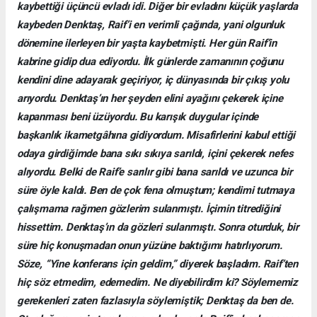
kaybettiği üçüncü evladı idi. Diğer bir evladını küçük yaşlarda
kaybeden Denktaş, Raif’i en verimli çağında, yani olgunluk
dönemine ilerleyen bir yaşta kaybetmişti. Her gün Raif’in
kabrine gidip dua ediyordu. İlk günlerde zamanının çoğunu
kendini dine adayarak geçiriyor, iç dünyasında bir çıkış yolu
arıyordu. Denktaş’ın her şeyden elini ayağını çekerek içine
kapanması beni üzüyordu. Bu karışık duygular içinde
başkanlık ikametgâhına gidiyordum. Misafirlerini kabul ettiği
odaya girdiğimde bana sıkı sıkıya sarıldı, içini çekerek nefes
alıyordu. Belki de Raif’e sarılır gibi bana sarıldı ve uzunca bir
süre öyle kaldı. Ben de çok fena olmuştum; kendimi tutmaya
çalışmama rağmen gözlerim sulanmıştı. İçimin titrediğini
hissettim. Denktaş’ın da gözleri sulanmıştı. Sonra oturduk, bir
süre hiç konuşmadan onun yüzüne baktığımı hatırlıyorum.
Söze, “Yine konferans için geldim,” diyerek başladım. Raif’ten
hiç söz etmedim, edemedim. Ne diyebilirdim ki? Söylememiz
gerekenleri zaten fazlasıyla söylemiştik; Denktaş da ben de.