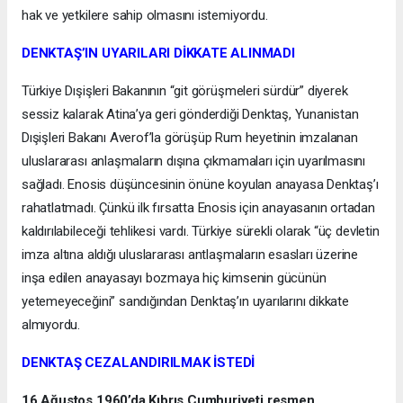
hak ve yetkilere sahip olmasını istemiyordu.
DENKTAŞ’IN UYARILARI DİKKATE ALINMADI
Türkiye Dışişleri Bakanının “git görüşmeleri sürdür” diyerek
sessiz kalarak Atina’ya geri gönderdiği Denktaş, Yunanistan
Dışişleri Bakanı Averof’la görüşüp Rum heyetinin imzalanan
uluslararası anlaşmaların dışına çıkmamaları için uyarılmasını
sağladı. Enosis düşüncesinin önüne koyulan anayasa Denktaş’ı
rahatlatmadı. Çünkü ilk fırsatta Enosis için anayasanın ortadan
kaldırılabileceği tehlikesi vardı. Türkiye sürekli olarak “üç devletin
imza altına aldığı uluslararası antlaşmaların esasları üzerine
inşa edilen anayasayı bozmaya hiç kimsenin gücünün
yetemeyeceğini” sandığından Denktaş’ın uyarılarını dikkate
almıyordu.
DENKTAŞ CEZALANDIRILMAK İSTEDİ
16 Ağustos 1960’da Kıbrıs Cumhuriyeti resmen