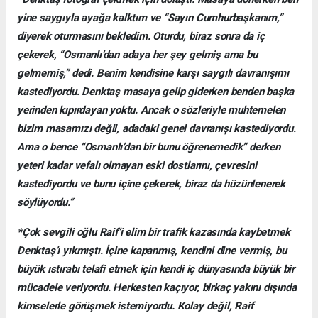
yine saygıyla ayağa kalktım ve “Sayın Cumhurbaşkanım,”
diyerek oturmasını bekledim. Oturdu, biraz sonra da iç
çekerek, “Osmanlı’dan adaya her şey gelmiş ama bu
gelmemiş,” dedi. Benim kendisine karşı saygılı davranışımı
kastediyordu. Denktaş masaya gelip giderken benden başka
yerinden kıpırdayan yoktu. Ancak o sözleriyle muhtemelen
bizim masamızı değil, adadaki genel davranışı kastediyordu.
Ama o bence “Osmanlı’dan bir bunu öğrenemedik” derken
yeteri kadar vefalı olmayan eski dostlarını, çevresini
kastediyordu ve bunu içine çekerek, biraz da hüzünlenerek
söylüyordu.”
*Çok sevgili oğlu Raif’i elim bir trafik kazasında kaybetmek
Denktaş’ı yıkmıştı. İçine kapanmış, kendini dine vermiş, bu
büyük ıstırabı telafi etmek için kendi iç dünyasında büyük bir
mücadele veriyordu. Herkesten kaçıyor, birkaç yakını dışında
kimselerle görüşmek istemiyordu. Kolay değil, Raif