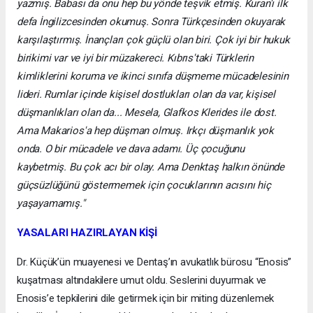
yazmış. Babası da onu hep bu yönde teşvik etmiş. Kuran'ı ilk
defa İngilizcesinden okumuş. Sonra Türkçesinden okuyarak
karşılaştırmış. İnançları çok güçlü olan biri. Çok iyi bir hukuk
birikimi var ve iyi bir müzakereci. Kıbrıs'taki Türklerin
kimliklerini koruma ve ikinci sınıfa düşmeme mücadelesinin
lideri. Rumlar içinde kişisel dostlukları olan da var, kişisel
düşmanlıkları olan da... Mesela, Glafkos Klerides ile dost.
Ama Makarios'a hep düşman olmuş. Irkçı düşmanlık yok
onda. O bir mücadele ve dava adamı. Üç çocuğunu
kaybetmiş. Bu çok acı bir olay. Ama Denktaş halkın önünde
güçsüzlüğünü göstermemek için çocuklarının acısını hiç
yaşayamamış."
YASALARI HAZIRLAYAN KİŞİ
Dr. Küçük’ün muayenesi ve Dentaş’ın avukatlık bürosu “Enosis”
kuşatması altındakilere umut oldu. Seslerini duyurmak ve
Enosis’e tepkilerini dile getirmek için bir miting düzenlemek