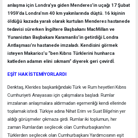
anlaşma için Londra’ya giden Menderes’in uçağı 17 Şubat
1959’da Londra’nın 40 km yakınlarında düştü. 16 kişinin
öldüğü kazada yaralı olarak kurtulan Menderes hastanede
tedavisi sürerken İngiltere Başbakanı MacMillan ve
Yunanistan Başbakanı Karamanlis’in getirdiği Londra
Antlaşması’nı hastanede imzaladı. Kendisini görmek
isteyen Makarios’u “ben Kıbrıs Türklerini hunharca
katleden adamın elini sıkmam” diyerek geri çevirdİ.
EŞİT HAK İSTEMİYORLARDI
Denktaş, Klerides başkanlığındaki Türk ve Rum heyetleri Kıbrıs
Cumhuriyeti Anayasası için çalışmalara başladı. Rumlar
imzalanan anlaşmalara aldırmadan egemenliği kendi ellerinde
toplamak istedi. Türkiye adına Nihat Erim ve Suat Bilge’nin yer
aldığı görüşmeler çıkmaza girdi. Rumlar iki toplumun, her
zaman Rumlardan seçilecek olan Cumhurbaşkanı’nın
Türklerden seçilecek olan Cumhurbaşkanı Yardımcısının eşit