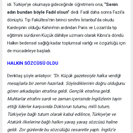
idi. Türkiye’ye okumaya gideceğinde öğretmeni ona,
“Senin
adın bundan böyle Fadıl olsun”
dedi. Fadıl daha sonra Fazıl‘a
dönüştü. Tıp Fakültesi’nin birinci sınıfını İstanbul’da okudu.
Kardeşinin olduğu Kahire’nin ardından Paris ve Lozan’da tıp
eğitimini sürdüren Küçük dâhiliye uzmanı olarak Kıbrıs’a döndü.
Halkın bedensel sağlığı kadar toplumsal varlığı ve özgürlüğü için
de mücadeleye başladı.
HALKIN SÖZCÜSÜ OLDU
Denktaş şöyle anlatıyor:
“Dr. Küçük gazetesiyle halka verdiği
mesajlarla bir zemin hazırladı. Söylediklerinin doğru olduğunu
gören arkadaşları etrafına geldi. Gençlik etrafına geldi.
Muhtarlar etrafını sardı ve zaman içerisinde İngilizlerin tayin
ettiği liderler karşısında Doktorun tutumu, milli tutum,
Türkiye’ye bağlı tutum olarak kabul edilince, Türkiye’ye ve
Atatürk ilkelerine bağlı halkın yavaş yavaş sözcüsü haline
geldi. Zor günlerde bu sözcülüğü cesaretle yaptı. İngiliz’e