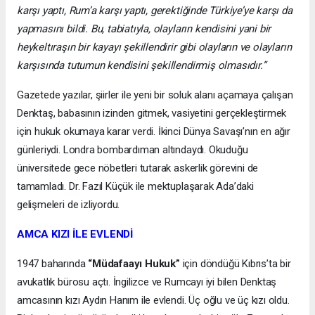
karşı yaptı, Rum’a karşı yaptı, gerektiğinde Türkiye’ye karşı da
yapmasını bildi. Bu, tabiatıyla, olayların kendisini yani bir
heykeltıraşın bir kayayı şekillendirir gibi olayların ve olayların
karşısında tutumun kendisini şekillendirmiş olmasıdır.”
Gazetede yazılar, şiirler ile yeni bir soluk alanı açamaya çalışan
Denktaş, babasının izinden gitmek, vasiyetini gerçekleştirmek
için hukuk okumaya karar verdi. İkinci Dünya Savaşı’nın en ağır
günleriydi. Londra bombardıman altındaydı. Okuduğu
üniversitede gece nöbetleri tutarak askerlik görevini de
tamamladı. Dr. Fazıl Küçük ile mektuplaşarak Ada’daki
gelişmeleri de izliyordu.
AMCA KIZI İLE EVLENDİ
1947 baharında
“Müdafaayı Hukuk”
için döndüğü Kıbrıs’ta bir
avukatlık bürosu açtı. İngilizce ve Rumcayı iyi bilen Denktaş
amcasının kızı Aydın Hanım ile evlendi. Üç oğlu ve üç kızı oldu.