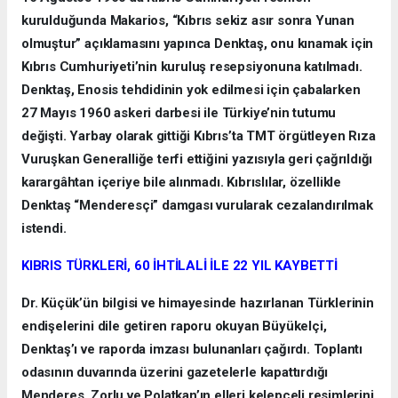
kurulduğunda Makarios, “Kıbrıs sekiz asır sonra Yunan
olmuştur” açıklamasını yapınca Denktaş, onu kınamak için
Kıbrıs Cumhuriyeti’nin kuruluş resepsiyonuna katılmadı.
Denktaş, Enosis tehdidinin yok edilmesi için çabalarken
27 Mayıs 1960 askeri darbesi ile Türkiye’nin tutumu
değişti. Yarbay olarak gittiği Kıbrıs’ta TMT örgütleyen Rıza
Vuruşkan Generalliğe terfi ettiğini yazısıyla geri çağrıldığı
karargâhtan içeriye bile alınmadı. Kıbrıslılar, özellikle
Denktaş “Menderesçi” damgası vurularak cezalandırılmak
istendi.
KIBRIS TÜRKLERİ, 60 İHTİLALİ İLE 22 YIL KAYBETTİ
Dr. Küçük’ün bilgisi ve himayesinde hazırlanan Türklerinin
endişelerini dile getiren raporu okuyan Büyükelçi,
Denktaş’ı ve raporda imzası bulunanları çağırdı. Toplantı
odasının duvarında üzerini gazetelerle kapattırdığı
Menderes, Zorlu ve Polatkan’ın elleri kelepçeli resimlerini