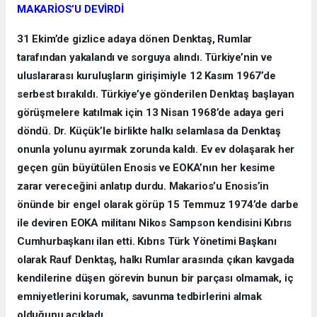
MAKARİOS’U DEVİRDİ
31 Ekim’de gizlice adaya dönen Denktaş, Rumlar
tarafından yakalandı ve sorguya alındı. Türkiye’nin ve
uluslararası kuruluşların girişimiyle 12 Kasım 1967’de
serbest bırakıldı. Türkiye’ye gönderilen Denktaş başlayan
görüşmelere katılmak için 13 Nisan 1968’de adaya geri
döndü. Dr. Küçük’le birlikte halkı selamlasa da Denktaş
onunla yolunu ayırmak zorunda kaldı. Ev ev dolaşarak her
geçen gün büyütülen Enosis ve EOKA’nın her kesime
zarar vereceğini anlatıp durdu. Makarios’u Enosis’in
önünde bir engel olarak görüp 15 Temmuz 1974’de darbe
ile deviren EOKA militanı Nikos Sampson kendisini Kıbrıs
Cumhurbaşkanı ilan etti. Kıbrıs Türk Yönetimi Başkanı
olarak Rauf Denktaş, halkı Rumlar arasında çıkan kavgada
kendilerine düşen görevin bunun bir parçası olmamak, iç
emniyetlerini korumak, savunma tedbirlerini almak
olduğunu açıkladı.