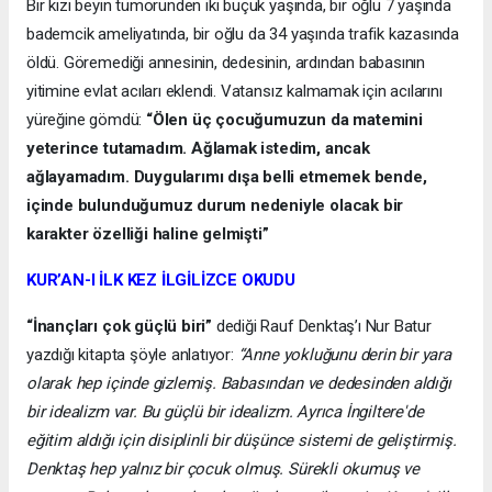
Bir kızı beyin tümöründen iki buçuk yaşında, bir oğlu 7 yaşında
bademcik ameliyatında, bir oğlu da 34 yaşında trafik kazasında
öldü. Göremediği annesinin, dedesinin, ardından babasının
yitimine evlat acıları eklendi. Vatansız kalmamak için acılarını
yüreğine gömdü:
“Ölen üç çocuğumuzun da matemini
yeterince tutamadım. Ağlamak istedim, ancak
ağlayamadım. Duygularımı dışa belli etmemek bende,
içinde bulunduğumuz durum nedeniyle olacak bir
karakter özelliği haline gelmişti”
KUR’AN-I İLK KEZ İLGİLİZCE OKUDU
“İnançları çok güçlü biri”
dediği Rauf Denktaş’ı Nur Batur
yazdığı kitapta şöyle anlatıyor:
“Anne yokluğunu derin bir yara
olarak hep içinde gizlemiş. Babasından ve dedesinden aldığı
bir idealizm var. Bu güçlü bir idealizm. Ayrıca İngiltere'de
eğitim aldığı için disiplinli bir düşünce sistemi de geliştirmiş.
Denktaş hep yalnız bir çocuk olmuş. Sürekli okumuş ve