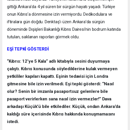
gittiği Ankara’da 4 yıl süren bir sürgün hayatı yaşadı. Türkiye
onun Kıbrıs’a dönmesine izin vermiyordu. Dedikodulara ve
iftiralara gün doğdu. Denktaş’ı üzen Ankara’da sürgün
döneminde Dışişleri Bakanlığı Kıbrıs Dairesi’nin bodrum katında
tutulan, saklanan raporları görmek oldu.
EŞİ TEPKİ GÖSTERDİ
“Kıbrıs: 12’ye 5 Kala” adlı kitabıyla sesini duyurmaya
çalıştı. Kıbrıs konusunda söylediklerine kulak vermeyen
yetkililer kapıları kapattı. Eşinin tedavisi için Londra
gitmesine bile izin verilmedi. Eşi tepki gösterdi: “Nasıl
olur? Senin bir imzanla pasaportsuz gelenlere bile
pasaport verirlerken sana nasıl izin vermezler!” Dava
arkadaşı Küçük’ü bile etkilediler. Küçük, ondan Ankara’da
kaldığı süre içerisinde Kıbrıs hakkında konuşmamasını
istedi.