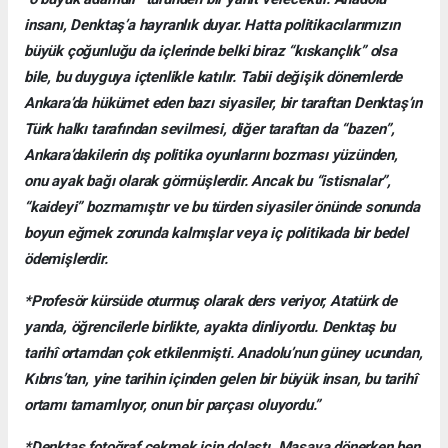
insanı, Denktaş’a hayranlık duyar. Hatta politikacılarımızın
büyük çoğunluğu da içlerinde belki biraz “kıskançlık” olsa
bile, bu duyguya içtenlikle katılır. Tabii değişik dönemlerde
Ankara’da hükümet eden bazı siyasiler, bir taraftan Denktaş’ın
Türk halkı tarafından sevilmesi, diğer taraftan da “bazen”,
Ankara’dakilerin dış politika oyunlarını bozması yüzünden,
onu ayak bağı olarak görmüşlerdir. Ancak bu “istisnalar”,
“kaideyi” bozmamıştır ve bu türden siyasiler önünde sonunda
boyun eğmek zorunda kalmışlar veya iç politikada bir bedel
ödemişlerdir.
*Profesör kürsüde oturmuş olarak ders veriyor, Atatürk de
yanda, öğrencilerle birlikte, ayakta dinliyordu. Denktaş bu
tarihî ortamdan çok etkilenmişti. Anadolu’nun güney ucundan,
Kıbrıs’tan, yine tarihin içinden gelen bir büyük insan, bu tarihî
ortamı tamamlıyor, onun bir parçası oluyordu.”
*Denktaş fotoğraf çekmek için dolaştı. Masaya dönerken ben