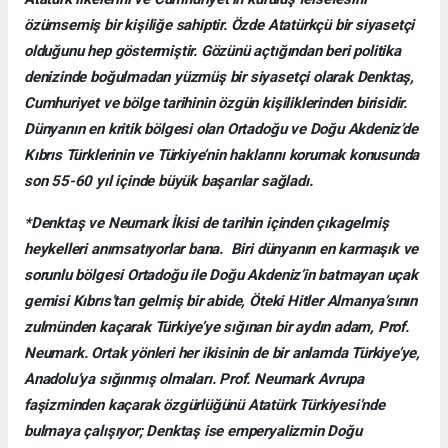
özümsemiş bir kişiliğe sahiptir. Özde Atatürkçü bir siyasetçi
olduğunu hep göstermiştir. Gözünü açtığından beri politika
denizinde boğulmadan yüzmüş bir siyasetçi olarak Denktaş,
Cumhuriyet ve bölge tarihinin özgün kişiliklerinden birisidir.
Dünyanın en kritik bölgesi olan Ortadoğu ve Doğu Akdeniz’de
Kıbrıs Türklerinin ve Türkiye’nin haklarını korumak konusunda
son 55-60 yıl içinde büyük başarılar sağladı.
*Denktaş ve Neumark İkisi de tarihin içinden çıkagelmiş
heykelleri anımsatıyorlar bana. Biri dünyanın en karmaşık ve
sorunlu bölgesi Ortadoğu ile Doğu Akdeniz’in batmayan uçak
gemisi Kıbrıs’tan gelmiş bir abide, Öteki Hitler Almanya’sının
zulmünden kaçarak Türkiye’ye sığınan bir aydın adam, Prof.
Neumark. Ortak yönleri her ikisinin de bir anlamda Türkiye’ye,
Anadolu’ya sığınmış olmaları. Prof. Neumark Avrupa
faşizminden kaçarak özgürlüğünü Atatürk Türkiyesi’nde
bulmaya çalışıyor; Denktaş ise emperyalizmin Doğu