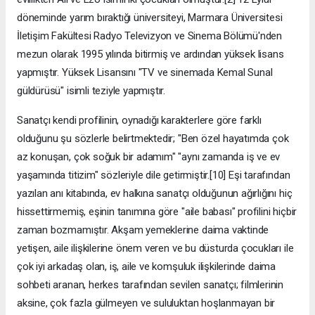
döneminde yarım bıraktığı üniversiteyi, Marmara Üniversitesi
İletişim Fakültesi Radyo Televizyon ve Sinema Bölümü'nden
mezun olarak 1995 yılında bitirmiş ve ardından yüksek lisans
yapmıştır. Yüksek Lisansını "TV ve sinemada Kemal Sunal
güldürüsü" isimli teziyle yapmıştır.
Sanatçı kendi profilinin, oynadığı karakterlere göre farklı
olduğunu şu sözlerle belirtmektedir; "Ben özel hayatımda çok
az konuşan, çok soğuk bir adamım" "aynı zamanda iş ve ev
yaşamında titizim" sözleriyle dile getirmiştir.[10] Eşi tarafından
yazılan anı kitabında, ev halkına sanatçı olduğunun ağırlığını hiç
hissettirmemiş, eşinin tanımına göre "aile babası" profilini hiçbir
zaman bozmamıştır. Akşam yemeklerine daima vaktinde
yetişen, aile ilişkilerine önem veren ve bu düsturda çocukları ile
çok iyi arkadaş olan, iş, aile ve komşuluk ilişkilerinde daima
sohbeti aranan, herkes tarafından sevilen sanatçı; filmlerinin
aksine, çok fazla gülmeyen ve sululuktan hoşlanmayan bir