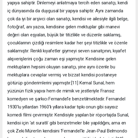
yapıya sahiptir. Dinlemeyi anlatmaya tercih eden sanatçı, kendi
iç dünyasında da duygusal bir yapıya sahiptir. Aynı zamanda
çok da iyi bir arşivci olan sanatçı, kendisi ve ailesiyle ilgili belge,
fotoğraf, anı yazısı, kendisine gelen mektuplar gibi manevi
değeri olan eşyaları, büyük bir titizlikle ve düzenle saklamış,
çocuklarının çizdiği resimlere kadar her şeyi titizlikle ve özenle
saklamıştır. Renkli kıyafetler giymeyi seven sanatçının, kıyafet
alışverişlerini çoğu zaman eşi yapmıştır. Kendisine gelen
mektupların hepsini okuyan sanatçı, yine aynı özenle bu
mektuplara cevaplar vermiş ve bizzat kendisi postaneye
götürüp gönderimlerini yapmıştır.[11] Kemal Sunal, hem
yüzünün fizik yapısı hem de mimik ve jestleriyle Fransız
komedyen ve şarkıcı Fernandel'e benzetilmektedir. Fernandel
1930'lu yıllardan 1960'lı yıllara kadar tıpkı onun gibi sayısız
komedi filmi çevirmiştir. Kendisiyle yapılan bir röportajda Sunal,
kendisi için 'at suratlı' gibi benzetmeler bile yapıldığını, ama en
çok Zeki Müren'in kendisini 'Fernandel'le Jean-Paul Belmondo