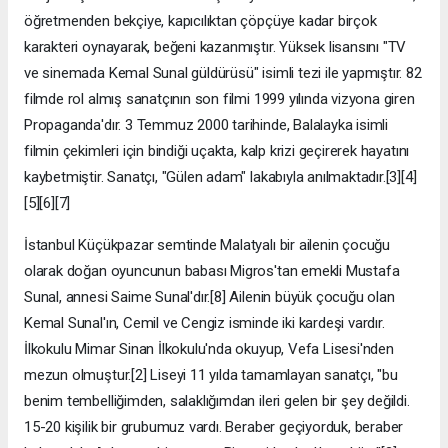
öğretmenden bekçiye, kapıcılıktan çöpçüye kadar birçok
karakteri oynayarak, beğeni kazanmıştır. Yüksek lisansını "TV
ve sinemada Kemal Sunal güldürüsü" isimli tezi ile yapmıştır. 82
filmde rol almış sanatçının son filmi 1999 yılında vizyona giren
Propaganda'dır. 3 Temmuz 2000 tarihinde, Balalayka isimli
filmin çekimleri için bindiği uçakta, kalp krizi geçirerek hayatını
kaybetmiştir. Sanatçı, "Gülen adam" lakabıyla anılmaktadır.[3][4]
[5][6][7]
İstanbul Küçükpazar semtinde Malatyalı bir ailenin çocuğu
olarak doğan oyuncunun babası Migros'tan emekli Mustafa
Sunal, annesi Saime Sunal'dır.[8] Ailenin büyük çocuğu olan
Kemal Sunal'ın, Cemil ve Cengiz isminde iki kardeşi vardır.
İlkokulu Mimar Sinan İlkokulu'nda okuyup, Vefa Lisesi'nden
mezun olmuştur.[2] Liseyi 11 yılda tamamlayan sanatçı, "bu
benim tembelliğimden, salaklığımdan ileri gelen bir şey değildi.
15-20 kişilik bir grubumuz vardı. Beraber geçiyorduk, beraber