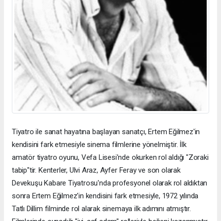
Tiyatro ile sanat hayatına başlayan sanatçı, Ertem Eğilmez'in
kendisini fark etmesiyle sinema filmlerine yönelmiştir. İlk
amatör tiyatro oyunu, Vefa Lisesi'nde okurken rol aldığı "Zoraki
tabip"tir. Kenterler, Ulvi Araz, Ayfer Feray ve son olarak
Devekuşu Kabare Tiyatrosu'nda profesyonel olarak rol aldıktan
sonra Ertem Eğilmez'in kendisini fark etmesiyle, 1972 yılında
Tatlı Dillim filminde rol alarak sinemaya ilk adımını atmıştır.