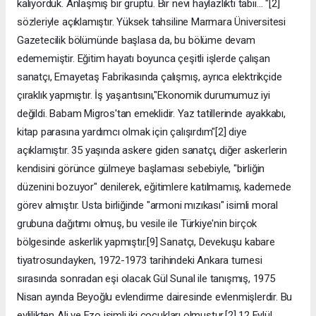
kalıyorduk. Anlaşmış bir gruptu. Bir nevi haylazlıktı tabii… "[2]
sözleriyle açıklamıştır. Yüksek tahsiline Marmara Üniversitesi
Gazetecilik bölümünde başlasa da, bu bölüme devam
edememiştir. Eğitim hayatı boyunca çeşitli işlerde çalışan
sanatçı, Emayetaş Fabrikasında çalışmış, ayrıca elektrikçide
çıraklık yapmıştır. İş yaşantısını,"Ekonomik durumumuz iyi
değildi. Babam Migros'tan emeklidir. Yaz tatillerinde ayakkabı,
kitap parasına yardımcı olmak için çalışırdım"[2] diye
açıklamıştır. 35 yaşında askere giden sanatçı, diğer askerlerin
kendisini görünce gülmeye başlaması sebebiyle, "birliğin
düzenini bozuyor" denilerek, eğitimlere katılmamış, kademede
görev almıştır. Usta birliğinde "armoni mızıkası" isimli moral
grubuna dağıtımı olmuş, bu vesile ile Türkiye'nin birçok
bölgesinde askerlik yapmıştır.[9] Sanatçı, Devekuşu kabare
tiyatrosundayken, 1972-1973 tarihindeki Ankara turnesi
sırasında sonradan eşi olacak Gül Sunal ile tanışmış, 1975
Nisan ayında Beyoğlu evlendirme dairesinde evlenmişlerdir. Bu
evlilikten Ali ve Ezo isimli iki çocukları olmuştur.[2] 12 Eylül