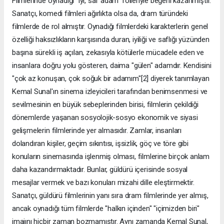
Filmlerinde oynadığı "iyi, saf adam" rolleriyle beğeni kazanmıştır.
Sanatçı, komedi filmleri ağırlıkta olsa da, dram türündeki
filmlerde de rol almıştır. Oynadığı filmlerdeki karakterlerin genel
özelliği haksızlıkların karşısında duran, iyiliği ve saflığı yüzünden
başına sürekli iş açılan, zekasıyla kötülerle mücadele eden ve
insanlara doğru yolu gösteren, daima "gülen" adamdır. Kendisini
"çok az konuşan, çok soğuk bir adamım"[2] diyerek tanımlayan
Kemal Sunal'ın sinema izleyicileri tarafından benimsenmesi ve
sevilmesinin en büyük sebeplerinden birisi, filmlerin çekildiği
dönemlerde yaşanan sosyolojik-sosyo ekonomik ve siyasi
gelişmelerin filmlerinde yer almasıdır. Zamlar, insanları
dolandıran kişiler, geçim sıkıntısı, işsizlik, göç ve töre gibi
konuların sinemasında işlenmiş olması, filmlerine birçok anlam
daha kazandırmaktadır. Bunlar, güldürü içerisinde sosyal
mesajlar vermek ve bazı konuları mizahi dille eleştirmektir.
Sanatçı, güldürü filmlerinin yanı sıra dram filmlerinde yer almış,
ancak oynadığı tüm filmlerde "halkın içinden" "içimizden biri"
imajını hiçbir zaman bozmamıştır. Aynı zamanda Kemal Sunal,