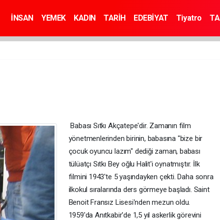
İNSAN
YEMEK
KADIN
TARİH
EDEBİYAT
Tiyatro
TA
Babası Sıtkı Akçatepe'dir. Zamanın film
yönetmenlerinden birinin, babasına "bize bir
çocuk oyuncu lazım" dediği zaman, babası
tülüatçı Sıtkı Bey oğlu Halit'i oynatmıştır. İlk
filmini 1943'te 5 yaşındayken çekti. Daha sonra
ilkokul sıralarında ders görmeye başladı. Saint
Benoit Fransız Lisesi'nden mezun oldu.
1959'da Anıtkabir'de 1,5 yıl askerlik görevini