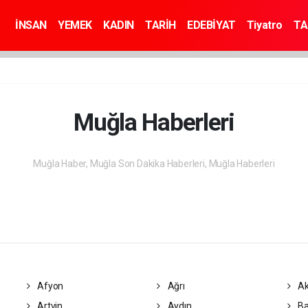
İNSAN
YEMEK
KADIN
TARİH
EDEBİYAT
Tiyatro
TA
Muğla Haberleri
Muğla Haber, Muğla Son Dakika Haberleri, Muğla Haberleri
Afyon
Ağrı
Ak
Artvin
Aydın
Ba