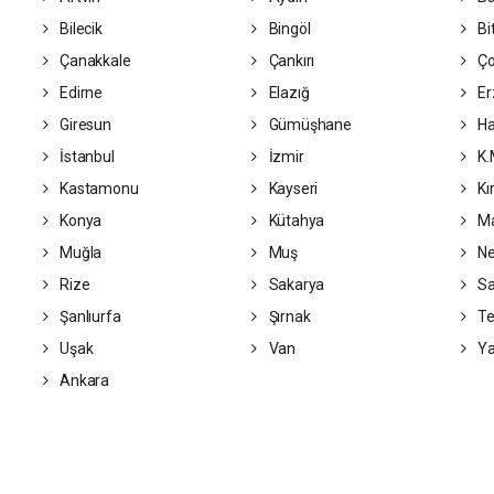
Bilecik
Bingöl
Bit
Çanakkale
Çankırı
Ç
Edirne
Elazığ
Er
Giresun
Gümüşhane
Ha
İstanbul
İzmir
K.
Kastamonu
Kayseri
Kı
Konya
Kütahya
Ma
Muğla
Muş
Ne
Rize
Sakarya
S
Şanlıurfa
Şırnak
Te
Uşak
Van
Ya
Ankara