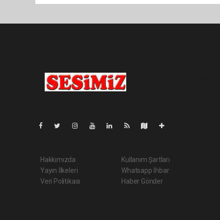
Pro-0.037
Hakkımızda
Kullanım Şartları
Yayın İlkeleri
Whatsapp İhbar
Veri Politikası
Haber Gönder