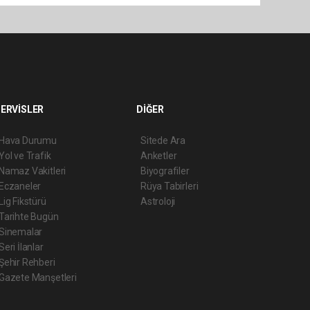
ERVİSLER
DİĞER
Hava Durumu
Sitede Ara
Yol ve Trafik
Anketler
Namaz Vakitleri
Biyografiler
Eczaneler
Rüya Tabirleri
Lig Fikstürü
Astroloji
Tarihte Bugün
Sinemalar
Seri İlanlar
Şehir Rehberi
Gazete Manşetleri