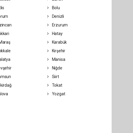
lis
Bolu
orum
Denizli
zincan
Erzurum
kkari
Hatay
Maraş
Karabük
rıkkale
Kırşehir
latya
Manisa
vşehir
Niğde
amsun
Siirt
kirdağ
Tokat
lova
Yozgat