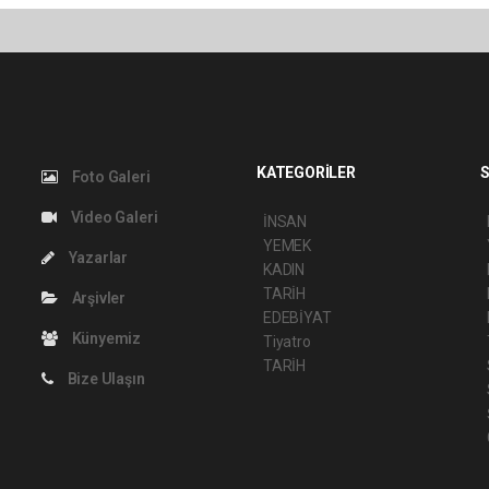
KATEGORİLER
S
Foto Galeri
Video Galeri
İNSAN
YEMEK
Yazarlar
KADIN
TARİH
Arşivler
EDEBİYAT
Künyemiz
Tiyatro
TARİH
Bize Ulaşın