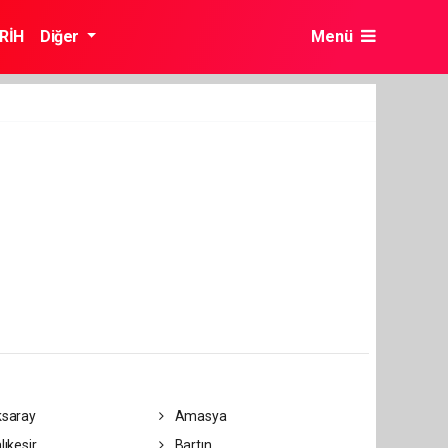
RİH
Diğer
Menü
saray
Amasya
lıkesir
Bartın