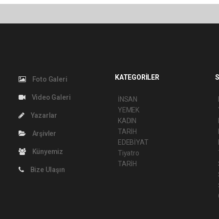
KATEGORİLER
S
Foto Galeri
Video Galeri
İNSAN
YEMEK
Yazarlar
KADIN
TARİH
Arşivler
EDEBİYAT
Künyemiz
Tiyatro
TARİH
Bize Ulaşın