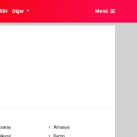
RİH
Diğer
Menü
saray
Amasya
lıkesir
Bartın