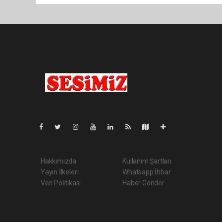
Pro-0.049
Hakkımızda
Kullanım Şartları
Yayın İlkeleri
Whatsapp İhbar
Veri Politikası
Haber Gönder