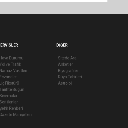
ERVİSLER
DİĞER
Hava Durumu
Sitede Ara
Yol ve Trafik
Anketler
Namaz Vakitleri
Biyografiler
Eczaneler
Rüya Tabirleri
Lig Fikstürü
Astroloji
Tarihte Bugün
Sinemalar
Seri İlanlar
Şehir Rehberi
Gazete Manşetleri