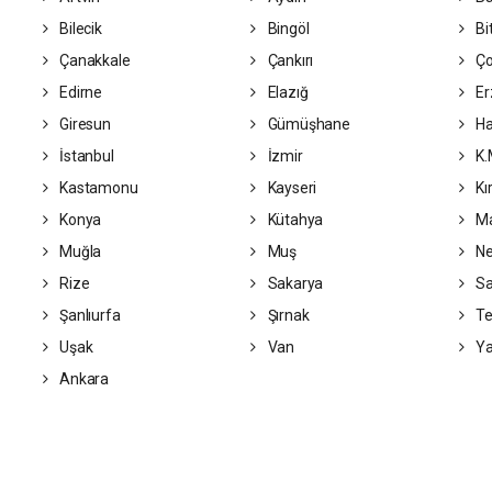
Bilecik
Bingöl
Bit
Çanakkale
Çankırı
Ç
Edirne
Elazığ
Er
Giresun
Gümüşhane
Ha
İstanbul
İzmir
K.
Kastamonu
Kayseri
Kı
Konya
Kütahya
Ma
Muğla
Muş
Ne
Rize
Sakarya
S
Şanlıurfa
Şırnak
Te
Uşak
Van
Ya
Ankara