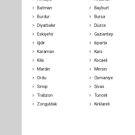
Batman
Bayburt
Burdur
Bursa
Diyarbakır
Düzce
Eskişehir
Gaziantep
Iğdır
Isparta
Karaman
Kars
Kilis
Kocaeli
Mardin
Mersin
Ordu
Osmaniye
Sinop
Sivas
Trabzon
Tunceli
Zonguldak
Kırklareli