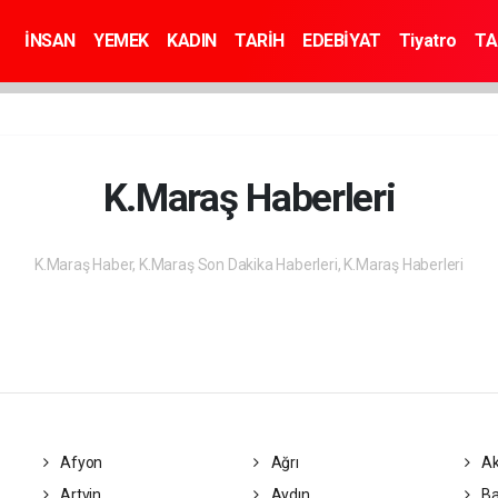
İNSAN
YEMEK
KADIN
TARİH
EDEBİYAT
Tiyatro
TA
K.Maraş Haberleri
K.Maraş Haber, K.Maraş Son Dakika Haberleri, K.Maraş Haberleri
Afyon
Ağrı
Ak
Artvin
Aydın
Ba