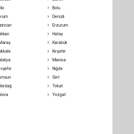
lis
Bolu
orum
Denizli
zincan
Erzurum
kkari
Hatay
Maraş
Karabük
rıkkale
Kırşehir
latya
Manisa
vşehir
Niğde
amsun
Siirt
kirdağ
Tokat
lova
Yozgat