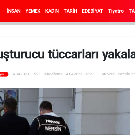
İNSAN
YEMEK
KADIN
TARİH
EDEBİYAT
Tiyatro
TA
şturucu tüccarları yakal
14.04.2023 - 15:21, Güncelleme: 14.04.2023 - 15:21
5265+ kez okund
yiş