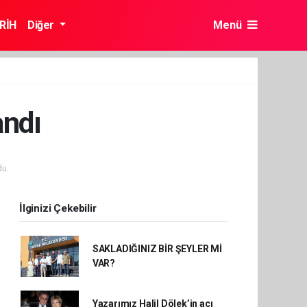
RİH
Diğer
Menü
andı
u.
İlginizi Çekebilir
SAKLADIĞINIZ BİR ŞEYLER Mİ
VAR?
Yazarımız Halil Dölek’in acı