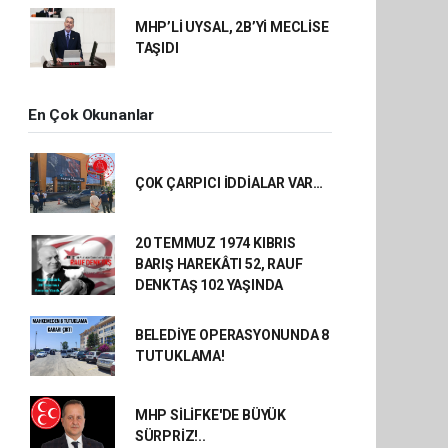
MHP’Lİ UYSAL, 2B’Yİ MECLİSE
TAŞIDI
En Çok Okunanlar
ÇOK ÇARPICI İDDİALAR VAR…
20 TEMMUZ 1974 KIBRIS
BARIŞ HAREKÂTI 52, RAUF
DENKTAŞ 102 YAŞINDA
BELEDİYE OPERASYONUNDA 8
TUTUKLAMA!
MHP SİLİFKE'DE BÜYÜK
SÜRPRİZ!..