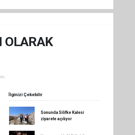
I OLARAK
du.
İlginizi Çekebilir
Sonunda Silifke Kalesi
ziyarete açılıyor