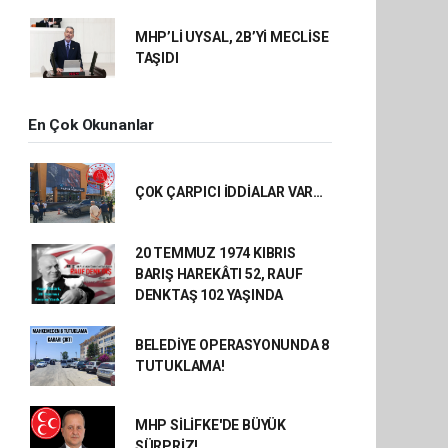
MHP’Lİ UYSAL, 2B’Yİ MECLİSE
TAŞIDI
En Çok Okunanlar
ÇOK ÇARPICI İDDİALAR VAR…
20 TEMMUZ 1974 KIBRIS
BARIŞ HAREKÂTI 52, RAUF
DENKTAŞ 102 YAŞINDA
BELEDİYE OPERASYONUNDA 8
TUTUKLAMA!
MHP SİLİFKE'DE BÜYÜK
SÜRPRİZ!..