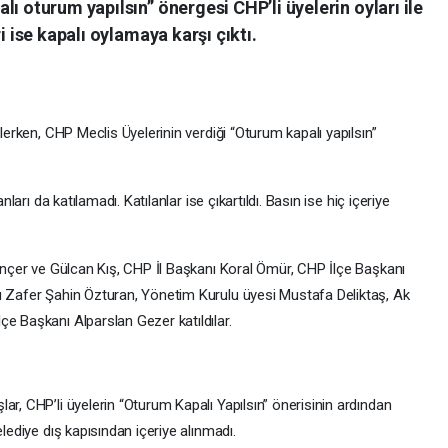
ı oturum yapılsın” önergesi CHP’li üyelerin oyları ile
i ise kapalı oylamaya karşı çıktı.
klerken, CHP Meclis Üyelerinin verdiği “Oturum kapalı yapılsın”
nları da katılamadı. Katılanlar ise çıkartıldı. Basın ise hiç içeriye
Dinçer ve Gülcan Kış, CHP İl Başkanı Koral Ömür, CHP İlçe Başkanı
ı Zafer Şahin Özturan, Yönetim Kurulu üyesi Mustafa Deliktaş, Ak
e Başkanı Alparslan Gezer katıldılar.
ar, CHP’li üyelerin “Oturum Kapalı Yapılsın” önerisinin ardından
elediye dış kapısından içeriye alınmadı.