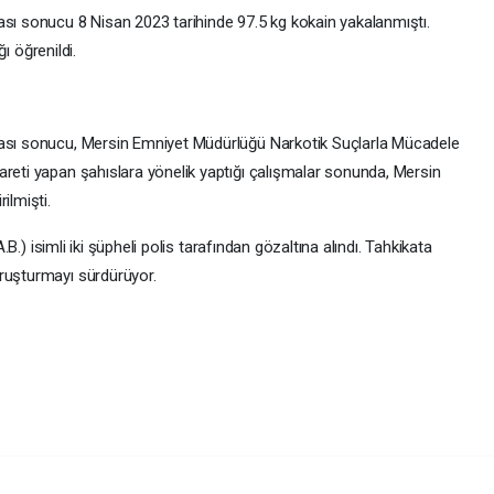
ası sonucu 8 Nisan 2023 tarihinde 97.5 kg kokain yakalanmıştı.
ğı öğrenildi.
ması sonucu, Mersin Emniyet Müdürlüğü Narkotik Suçlarla Mücadele
areti yapan şahıslara yönelik yaptığı çalışmalar sonunda, Mersin
ilmişti.
A.B.) isimli iki şüpheli polis tarafından gözaltına alındı. Tahkikata
ruşturmayı sürdürüyor.