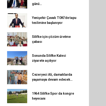
günü…
Yenişehir Çavak TOKİ'de tapu
teslimine başlanıyor
Silifke için çözüm üretme
çabası
Sonunda Silifke Kalesi
ziyarete açılıyor
Cezeryeci Ali, damaklarda
yaşamaya devam edecek…
1964 Silifke Spor da kongre
heyecanı