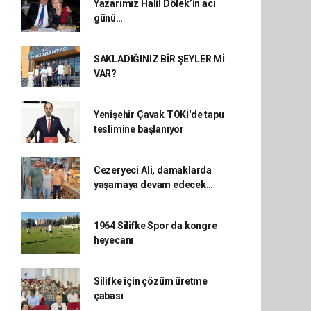
Yazarımız Halil Dölek’in acı
günü…
SAKLADIĞINIZ BİR ŞEYLER Mİ
VAR?
Yenişehir Çavak TOKİ'de tapu
teslimine başlanıyor
Cezeryeci Ali, damaklarda
yaşamaya devam edecek…
1964 Silifke Spor da kongre
heyecanı
Silifke için çözüm üretme
çabası