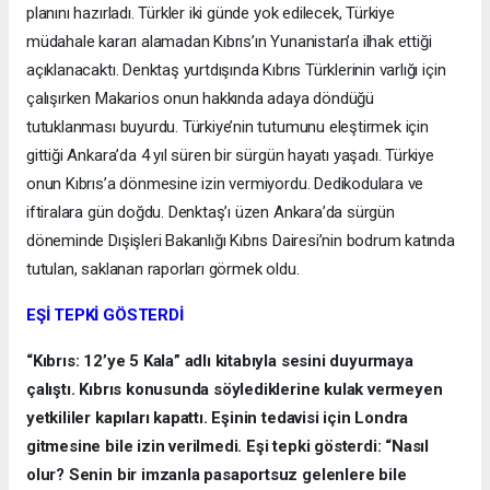
planını hazırladı. Türkler iki günde yok edilecek, Türkiye
müdahale kararı alamadan Kıbrıs’ın Yunanistan’a ilhak ettiği
açıklanacaktı. Denktaş yurtdışında Kıbrıs Türklerinin varlığı için
çalışırken Makarios onun hakkında adaya döndüğü
tutuklanması buyurdu. Türkiye’nin tutumunu eleştirmek için
gittiği Ankara’da 4 yıl süren bir sürgün hayatı yaşadı. Türkiye
onun Kıbrıs’a dönmesine izin vermiyordu. Dedikodulara ve
iftiralara gün doğdu. Denktaş’ı üzen Ankara’da sürgün
döneminde Dışişleri Bakanlığı Kıbrıs Dairesi’nin bodrum katında
tutulan, saklanan raporları görmek oldu.
EŞİ TEPKİ GÖSTERDİ
“Kıbrıs: 12’ye 5 Kala” adlı kitabıyla sesini duyurmaya
çalıştı. Kıbrıs konusunda söylediklerine kulak vermeyen
yetkililer kapıları kapattı. Eşinin tedavisi için Londra
gitmesine bile izin verilmedi. Eşi tepki gösterdi: “Nasıl
olur? Senin bir imzanla pasaportsuz gelenlere bile