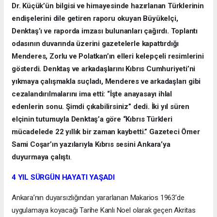
Dr. Küçük’ün bilgisi ve himayesinde hazırlanan Türklerinin
endişelerini dile getiren raporu okuyan Büyükelçi,
Denktaş’ı ve raporda imzası bulunanları çağırdı. Toplantı
odasının duvarında üzerini gazetelerle kapattırdığı
Menderes, Zorlu ve Polatkan’ın elleri kelepçeli resimlerini
gösterdi. Denktaş ve arkadaşlarını Kıbrıs Cumhuriyeti’ni
yıkmaya çalışmakla suçladı, Menderes ve arkadaşları gibi
cezalandırılmalarını ima etti: “İşte anayasayı ihlal
edenlerin sonu. Şimdi çıkabilirsiniz” dedi. İki yıl süren
elçinin tutumuyla Denktaş’a göre “Kıbrıs Türkleri
mücadelede 22 yıllık bir zaman kaybetti.” Gazeteci Ömer
Sami Coşar’ın yazılarıyla Kıbrıs sesini Ankara’ya
duyurmaya çalıştı
.
4 YIL SÜRGÜN HAYATI YAŞADI
Ankara’nın duyarsızlığından yararlanan Makarios 1963’de
uygulamaya koyacağı Tarihe Kanlı Noel olarak geçen Akritas