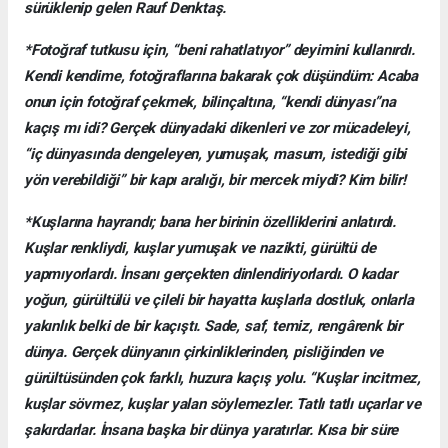
sürüklenip gelen Rauf Denktaş.
*Fotoğraf tutkusu için, “beni rahatlatıyor” deyimini kullanırdı.
Kendi kendime, fotoğraflarına bakarak çok düşündüm: Acaba
onun için fotoğraf çekmek, bilinçaltına, “kendi dünyası”na
kaçış mı idi? Gerçek dünyadaki dikenleri ve zor mücadeleyi,
“iç dünyasında dengeleyen, yumuşak, masum, istediği gibi
yön verebildiği” bir kapı aralığı, bir mercek miydi? Kim bilir!
*Kuşlarına hayrandı; bana her birinin özelliklerini anlatırdı.
Kuşlar renkliydi, kuşlar yumuşak ve nazikti, gürültü de
yapmıyorlardı. İnsanı gerçekten dinlendiriyorlardı. O kadar
yoğun, gürültülü ve çileli bir hayatta kuşlarla dostluk, onlarla
yakınlık belki de bir kaçıştı. Sade, saf, temiz, rengârenk bir
dünya. Gerçek dünyanın çirkinliklerinden, pisliğinden ve
gürültüsünden çok farklı, huzura kaçış yolu. “Kuşlar incitmez,
kuşlar sövmez, kuşlar yalan söylemezler. Tatlı tatlı uçarlar ve
şakırdarlar. İnsana başka bir dünya yaratırlar. Kısa bir süre