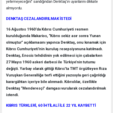
yetemeyeceğini” sandığından Denktaş’ın uyarılarını dikkate
almıyordu.
DENKTAŞ CEZALANDIRILMAK İSTEDİ
16 Ağustos 1960’da Kıbrıs Cumhuriyeti resmen
kurulduğunda Makarios, “Kıbrıs sekiz asır sonra Yunan
olmuştur” açıklamasını yapınca Denktaş, onu kınamak için
Kıbrıs Cumhuriyeti’nin kuruluş resepsiyonuna katılmadı.
Denktaş, Enosis tehdidinin yok edilmesi için çabalarken
27 Mayıs 1960 askeri darbesi ile Türkiye’nin tutumu
değişti. Yarbay olarak gittiği Kıbrıs’ta TMT örgütleyen Rıza
Vuruşkan Generalliğe terfi ettiğini yazısıyla geri çağrıldığı
karargâhtan içeriye bile alınmadı. Kıbrıslılar, özellikle
Denktaş “Menderesçi” damgası vurularak cezalandırılmak
istendi.
KIBRIS TÜRKLERİ, 60 İHTİLALİ İLE 22 YIL KAYBETTİ