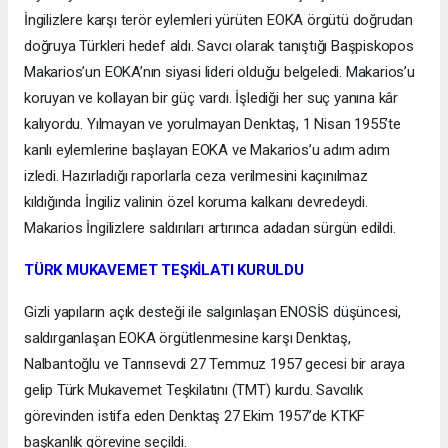
İngilizlere karşı terör eylemleri yürüten EOKA örgütü doğrudan
doğruya Türkleri hedef aldı. Savcı olarak tanıştığı Başpiskopos
Makarios’un EOKA’nın siyasi lideri olduğu belgeledi. Makarios’u
koruyan ve kollayan bir güç vardı. İşlediği her suç yanına kâr
kalıyordu. Yılmayan ve yorulmayan Denktaş, 1 Nisan 1955’te
kanlı eylemlerine başlayan EOKA ve Makarios’u adım adım
izledi. Hazırladığı raporlarla ceza verilmesini kaçınılmaz
kıldığında İngiliz valinin özel koruma kalkanı devredeydi.
Makarios İngilizlere saldırıları artırınca adadan sürgün edildi.
TÜRK MUKAVEMET TEŞKİLATI KURULDU
Gizli yapıların açık desteği ile salgınlaşan ENOSİS düşüncesi,
saldırganlaşan EOKA örgütlenmesine karşı Denktaş,
Nalbantoğlu ve Tanrısevdi 27 Temmuz 1957 gecesi bir araya
gelip Türk Mukavemet Teşkilatını (TMT) kurdu. Savcılık
görevinden istifa eden Denktaş 27 Ekim 1957’de KTKF
başkanlık görevine seçildi.