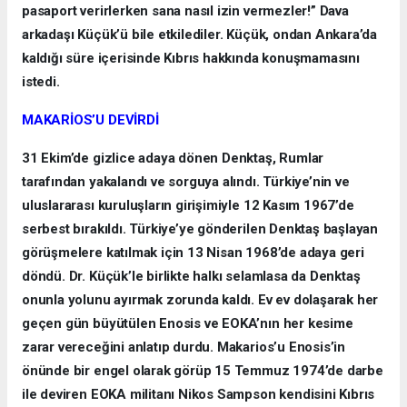
pasaport verirlerken sana nasıl izin vermezler!” Dava
arkadaşı Küçük’ü bile etkilediler. Küçük, ondan Ankara’da
kaldığı süre içerisinde Kıbrıs hakkında konuşmamasını
istedi.
MAKARİOS’U DEVİRDİ
31 Ekim’de gizlice adaya dönen Denktaş, Rumlar
tarafından yakalandı ve sorguya alındı. Türkiye’nin ve
uluslararası kuruluşların girişimiyle 12 Kasım 1967’de
serbest bırakıldı. Türkiye’ye gönderilen Denktaş başlayan
görüşmelere katılmak için 13 Nisan 1968’de adaya geri
döndü. Dr. Küçük’le birlikte halkı selamlasa da Denktaş
onunla yolunu ayırmak zorunda kaldı. Ev ev dolaşarak her
geçen gün büyütülen Enosis ve EOKA’nın her kesime
zarar vereceğini anlatıp durdu. Makarios’u Enosis’in
önünde bir engel olarak görüp 15 Temmuz 1974’de darbe
ile deviren EOKA militanı Nikos Sampson kendisini Kıbrıs