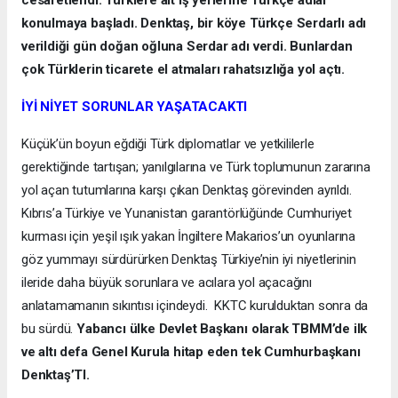
cesaretlendi. Türklere ait iş yerlerine Türkçe adlar
konulmaya başladı. Denktaş, bir köye Türkçe Serdarlı adı
verildiği gün doğan oğluna Serdar adı verdi. Bunlardan
çok Türklerin ticarete el atmaları rahatsızlığa yol açtı.
İYİ NİYET SORUNLAR YAŞATACAKTI
Küçük’ün boyun eğdiği Türk diplomatlar ve yetkililerle
gerektiğinde tartışan; yanılgılarına ve Türk toplumunun zararına
yol açan tutumlarına karşı çıkan Denktaş görevinden ayrıldı.
Kıbrıs’a Türkiye ve Yunanistan garantörlüğünde Cumhuriyet
kurması için yeşil ışık yakan İngiltere Makarios’un oyunlarına
göz yummayı sürdürürken Denktaş Türkiye’nin iyi niyetlerinin
ileride daha büyük sorunlara ve acılara yol açacağını
anlatamamanın sıkıntısı içindeydi. KKTC kurulduktan sonra da
bu sürdü.
Yabancı ülke Devlet Başkanı olarak TBMM’de ilk
ve altı defa Genel Kurula hitap eden tek Cumhurbaşkanı
Denktaş’TI.