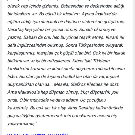
olarak hep içinde gizlemiş. Babasından ve dedesinden aldığı
bir idealizm var. Bu güçlü bir idealizm. Ayrıca İngiltere'de
eğitim aldığı için disiplinli bir düşünce sistemi de geliştirmiş.
Denktaş hep yalnız bir çocuk olmuş. Sürekli okumuş ve
yazmış. Babası da onu hep bu yönde teşvik etmiş. Kuran'ı ilk
defa İngilizcesinden okumuş. Sonra Türkçesinden okuyarak
karşılaştırmış. İnançları çok güçlü olan biri. Çok iyi bir hukuk
birikimi var ve iyi bir müzakereci. Kıbrıs'taki Türklerin
kimliklerini koruma ve ikinci sınıfa düşmeme mücadelesinin
lideri. Rumlar içinde kişisel dostlukları olan da var, kişisel
düşmanlıkları olan da... Mesela, Glafkos Klerides ile dost.
Ama Makarios'a hep düşman olmuş. Irkçı düşmanlık yok
onda. O bir mücadele ve dava adamı. Üç çocuğunu
kaybetmiş. Bu çok acı bir olay. Ama Denktaş halkın önünde
güçsüzlüğünü göstermemek için çocuklarının acısını hiç
yaşayamamış."