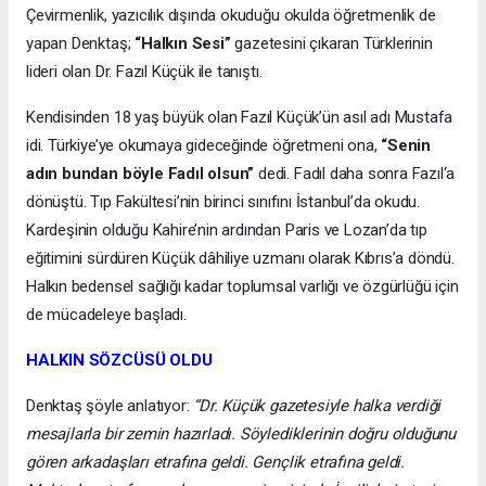
Çevirmenlik, yazıcılık dışında okuduğu okulda öğretmenlik de
yapan Denktaş;
“Halkın Sesi”
gazetesini çıkaran Türklerinin
lideri olan Dr. Fazıl Küçük ile tanıştı.
Kendisinden 18 yaş büyük olan Fazıl Küçük’ün asıl adı Mustafa
idi. Türkiye’ye okumaya gideceğinde öğretmeni ona,
“Senin
adın bundan böyle Fadıl olsun”
dedi. Fadıl daha sonra Fazıl‘a
dönüştü. Tıp Fakültesi’nin birinci sınıfını İstanbul’da okudu.
Kardeşinin olduğu Kahire’nin ardından Paris ve Lozan’da tıp
eğitimini sürdüren Küçük dâhiliye uzmanı olarak Kıbrıs’a döndü.
Halkın bedensel sağlığı kadar toplumsal varlığı ve özgürlüğü için
de mücadeleye başladı.
HALKIN SÖZCÜSÜ OLDU
Denktaş şöyle anlatıyor:
“Dr. Küçük gazetesiyle halka verdiği
mesajlarla bir zemin hazırladı. Söylediklerinin doğru olduğunu
gören arkadaşları etrafına geldi. Gençlik etrafına geldi.