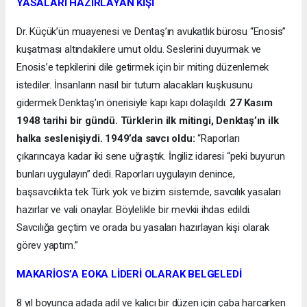
YASALARI HAZIRLAYAN KİŞİ
Dr. Küçük’ün muayenesi ve Dentaş’ın avukatlık bürosu “Enosis”
kuşatması altındakilere umut oldu. Seslerini duyurmak ve
Enosis’e tepkilerini dile getirmek için bir miting düzenlemek
istediler. İnsanların nasıl bir tutum alacakları kuşkusunu
gidermek Denktaş’ın önerisiyle kapı kapı dolaşıldı.
27 Kasım
1948 tarihi bir gündü. Türklerin ilk mitingi, Denktaş’ın ilk
halka seslenişiydi. 1949’da savcı oldu:
“Raporları
çıkarıncaya kadar iki sene uğraştık. İngiliz idaresi “peki buyurun
bunları uygulayın” dedi. Raporları uygulayın denince,
başsavcılıkta tek Türk yok ve bizim sistemde, savcılık yasaları
hazırlar ve vali onaylar. Böylelikle bir mevkii ihdas edildi.
Savcılığa geçtim ve orada bu yasaları hazırlayan kişi olarak
görev yaptım.”
MAKARİOS’A EOKA LİDERİ OLARAK BELGELEDİ
8 yıl boyunca adada adil ve kalıcı bir düzen için çaba harcarken