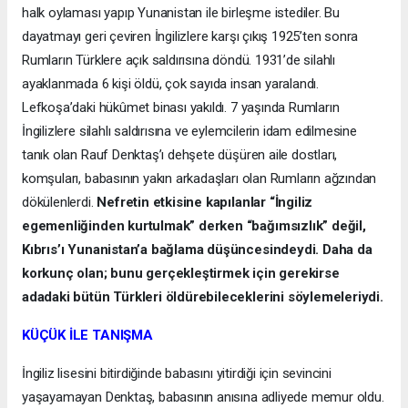
halk oylaması yapıp Yunanistan ile birleşme istediler. Bu
dayatmayı geri çeviren İngilizlere karşı çıkış 1925’ten sonra
Rumların Türklere açık saldırısına döndü. 1931’de silahlı
ayaklanmada 6 kişi öldü, çok sayıda insan yaralandı.
Lefkoşa’daki hükûmet binası yakıldı. 7 yaşında Rumların
İngilizlere silahlı saldırısına ve eylemcilerin idam edilmesine
tanık olan Rauf Denktaş’ı dehşete düşüren aile dostları,
komşuları, babasının yakın arkadaşları olan Rumların ağzından
dökülenlerdi.
Nefretin etkisine kapılanlar “İngiliz
egemenliğinden kurtulmak” derken “bağımsızlık” değil,
Kıbrıs’ı Yunanistan’a bağlama düşüncesindeydi. Daha da
korkunç olan; bunu gerçekleştirmek için gerekirse
adadaki bütün Türkleri öldürebileceklerini söylemeleriydi.
KÜÇÜK İLE TANIŞMA
İngiliz lisesini bitirdiğinde babasını yitirdiği için sevincini
yaşayamayan Denktaş, babasının anısına adliyede memur oldu.