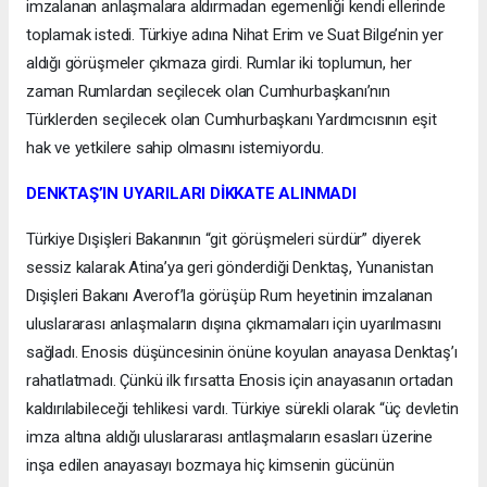
imzalanan anlaşmalara aldırmadan egemenliği kendi ellerinde
toplamak istedi. Türkiye adına Nihat Erim ve Suat Bilge’nin yer
aldığı görüşmeler çıkmaza girdi. Rumlar iki toplumun, her
zaman Rumlardan seçilecek olan Cumhurbaşkanı’nın
Türklerden seçilecek olan Cumhurbaşkanı Yardımcısının eşit
hak ve yetkilere sahip olmasını istemiyordu.
DENKTAŞ’IN UYARILARI DİKKATE ALINMADI
Türkiye Dışişleri Bakanının “git görüşmeleri sürdür” diyerek
sessiz kalarak Atina’ya geri gönderdiği Denktaş, Yunanistan
Dışişleri Bakanı Averof’la görüşüp Rum heyetinin imzalanan
uluslararası anlaşmaların dışına çıkmamaları için uyarılmasını
sağladı. Enosis düşüncesinin önüne koyulan anayasa Denktaş’ı
rahatlatmadı. Çünkü ilk fırsatta Enosis için anayasanın ortadan
kaldırılabileceği tehlikesi vardı. Türkiye sürekli olarak “üç devletin
imza altına aldığı uluslararası antlaşmaların esasları üzerine
inşa edilen anayasayı bozmaya hiç kimsenin gücünün