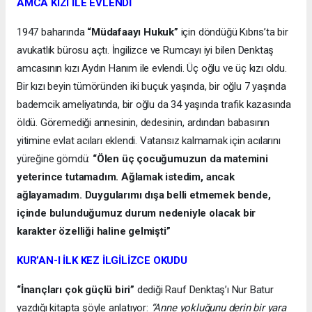
AMCA KIZI İLE EVLENDİ
1947 baharında
“Müdafaayı Hukuk”
için döndüğü Kıbrıs’ta bir
avukatlık bürosu açtı. İngilizce ve Rumcayı iyi bilen Denktaş
amcasının kızı Aydın Hanım ile evlendi. Üç oğlu ve üç kızı oldu.
Bir kızı beyin tümöründen iki buçuk yaşında, bir oğlu 7 yaşında
bademcik ameliyatında, bir oğlu da 34 yaşında trafik kazasında
öldü. Göremediği annesinin, dedesinin, ardından babasının
yitimine evlat acıları eklendi. Vatansız kalmamak için acılarını
yüreğine gömdü:
“Ölen üç çocuğumuzun da matemini
yeterince tutamadım. Ağlamak istedim, ancak
ağlayamadım. Duygularımı dışa belli etmemek bende,
içinde bulunduğumuz durum nedeniyle olacak bir
karakter özelliği haline gelmişti”
KUR’AN-I İLK KEZ İLGİLİZCE OKUDU
“İnançları çok güçlü biri”
dediği Rauf Denktaş’ı Nur Batur
yazdığı kitapta şöyle anlatıyor:
“Anne yokluğunu derin bir yara