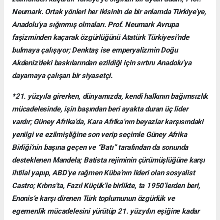
Neumark. Ortak yönleri her ikisinin de bir anlamda Türkiye’ye,
Anadolu’ya sığınmış olmaları. Prof. Neumark Avrupa
faşizminden kaçarak özgürlüğünü Atatürk Türkiyesi’nde
bulmaya çalışıyor; Denktaş ise emperyalizmin Doğu
Akdeniz’deki baskılarından ezildiği için sırtını Anadolu’ya
dayamaya çalışan bir siyasetçi.
*21. yüzyıla girerken, dünyamızda, kendi halkının bağımsızlık
mücadelesinde, işin başından beri ayakta duran üç lider
vardır; Güney Afrika’da, Kara Afrika’nın beyazlar karşısındaki
yenilgi ve ezilmişliğine son verip seçimle Güney Afrika
Birliği’nin başına geçen ve “Batı” tarafından da sonunda
desteklenen Mandela; Batista rejiminin çürümüşlüğüne karşı
ihtilal yapıp, ABD’ye rağmen Küba’nın lideri olan sosyalist
Castro; Kıbrıs’ta, Fazıl Küçük’le birlikte, ta 1950’lerden beri,
Enonis’e karşı direnen Türk toplumunun özgürlük ve
egemenlik mücadelesini yürütüp 21. yüzyılın eşiğine kadar