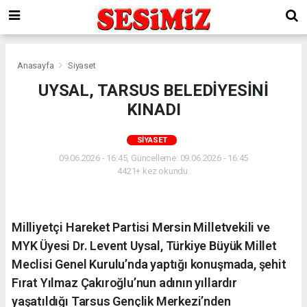
Anasayfa
Siyaset
UYSAL, TARSUS BELEDİYESİNİ
KINADI
SIYASET
09.06.2026 - 16:45, Güncelleme: 09.06.2026 - 16:45
4421+ kez okundu.
Milliyetçi Hareket Partisi Mersin Milletvekili ve
MYK Üyesi Dr. Levent Uysal, Türkiye Büyük Millet
Meclisi Genel Kurulu’nda yaptığı konuşmada, şehit
Fırat Yılmaz Çakıroğlu’nun adının yıllardır
yaşatıldığı Tarsus Gençlik Merkezi’nden