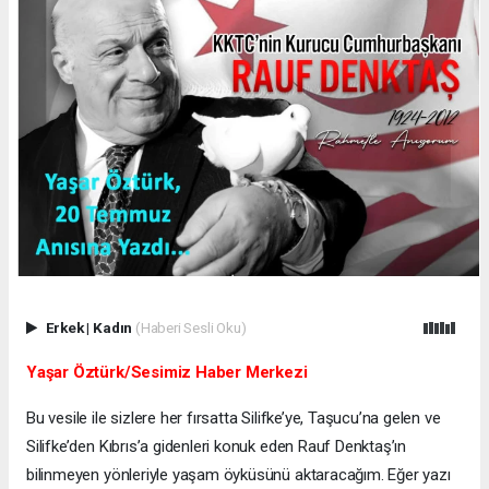
Erkek
|
Kadın
(Haberi Sesli Oku)
Yaşar Öztürk/Sesimiz Haber Merkezi
Bu vesile ile sizlere her fırsatta Silifke’ye, Taşucu’na gelen ve
Silifke’den Kıbrıs’a gidenleri konuk eden Rauf Denktaş’ın
bilinmeyen yönleriyle yaşam öyküsünü aktaracağım. Eğer yazı