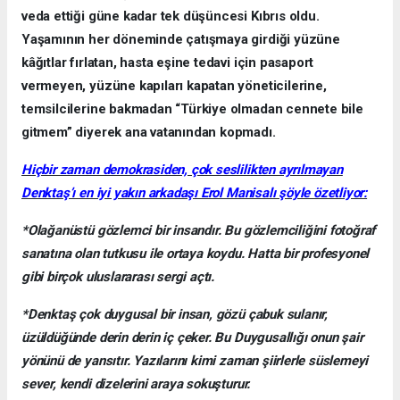
veda ettiği güne kadar tek düşüncesi Kıbrıs oldu.
Yaşamının her döneminde çatışmaya girdiği yüzüne
kâğıtlar fırlatan, hasta eşine tedavi için pasaport
vermeyen, yüzüne kapıları kapatan yöneticilerine,
temsilcilerine bakmadan “Türkiye olmadan cennete bile
gitmem” diyerek ana vatanından kopmadı.
Hiçbir zaman demokrasiden, çok seslilikten ayrılmayan
Denktaş’ı en iyi yakın arkadaşı Erol Manisalı şöyle özetliyor:
*Olağanüstü gözlemci bir insandır. Bu gözlemciliğini fotoğraf
sanatına olan tutkusu ile ortaya koydu. Hatta bir profesyonel
gibi birçok uluslararası sergi açtı.
*Denktaş çok duygusal bir insan, gözü çabuk sulanır,
üzüldüğünde derin derin iç çeker. Bu Duygusallığı onun şair
yönünü de yansıtır. Yazılarını kimi zaman şiirlerle süslemeyi
sever, kendi dizelerini araya sokuşturur.