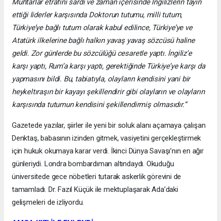
Muhtarlar etrafını sardı ve zaman içerisinde İngilizlerin tayin
ettiği liderler karşısında Doktorun tutumu, milli tutum,
Türkiye’ye bağlı tutum olarak kabul edilince, Türkiye’ye ve
Atatürk ilkelerine bağlı halkın yavaş yavaş sözcüsü haline
geldi. Zor günlerde bu sözcülüğü cesaretle yaptı. İngiliz’e
karşı yaptı, Rum’a karşı yaptı, gerektiğinde Türkiye’ye karşı da
yapmasını bildi. Bu, tabiatıyla, olayların kendisini yani bir
heykeltıraşın bir kayayı şekillendirir gibi olayların ve olayların
karşısında tutumun kendisini şekillendirmiş olmasıdır.”
Gazetede yazılar, şiirler ile yeni bir soluk alanı açamaya çalışan
Denktaş, babasının izinden gitmek, vasiyetini gerçekleştirmek
için hukuk okumaya karar verdi. İkinci Dünya Savaşı’nın en ağır
günleriydi. Londra bombardıman altındaydı. Okuduğu
üniversitede gece nöbetleri tutarak askerlik görevini de
tamamladı. Dr. Fazıl Küçük ile mektuplaşarak Ada’daki
gelişmeleri de izliyordu.