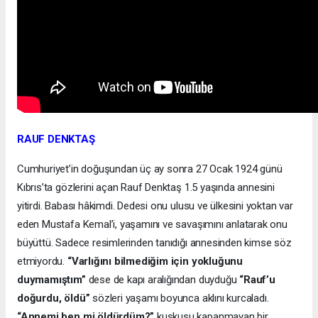
RAUF DENKTAŞ
Cumhuriyet’in doğuşundan üç ay sonra 27 Ocak 1924 günü
Kıbrıs’ta gözlerini açan Rauf Denktaş 1.5 yaşında annesini
yitirdi. Babası hâkimdi. Dedesi onu ulusu ve ülkesini yoktan var
eden Mustafa Kemal’i, yaşamını ve savaşımını anlatarak onu
büyüttü. Sadece resimlerinden tanıdığı annesinden kimse söz
etmiyordu.
“Varlığını bilmediğim için yokluğunu
duymamıştım”
dese de kapı aralığından duyduğu
“Rauf’u
doğurdu, öldü”
sözleri yaşamı boyunca aklını kurcaladı.
“Annemi ben mi öldürdüm?”
kuşkusu kapanmayan bir