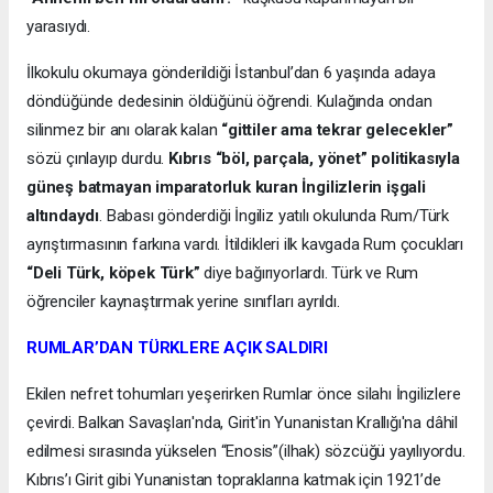
yarasıydı.
İlkokulu okumaya gönderildiği İstanbul’dan 6 yaşında adaya
döndüğünde dedesinin öldüğünü öğrendi. Kulağında ondan
silinmez bir anı olarak kalan
“gittiler ama tekrar gelecekler”
sözü çınlayıp durdu.
Kıbrıs “böl, parçala, yönet” politikasıyla
güneş batmayan imparatorluk kuran İngilizlerin işgali
altındaydı
. Babası gönderdiği İngiliz yatılı okulunda Rum/Türk
ayrıştırmasının farkına vardı. İtildikleri ilk kavgada Rum çocukları
“Deli Türk, köpek Türk”
diye bağırıyorlardı. Türk ve Rum
öğrenciler kaynaştırmak yerine sınıfları ayrıldı.
RUMLAR’DAN TÜRKLERE AÇIK SALDIRI
Ekilen nefret tohumları yeşerirken Rumlar önce silahı İngilizlere
çevirdi. Balkan Savaşları'nda, Girit'in Yunanistan Krallığı'na dâhil
edilmesi sırasında yükselen “Enosis”(ilhak) sözcüğü yayılıyordu.
Kıbrıs’ı Girit gibi Yunanistan topraklarına katmak için 1921’de