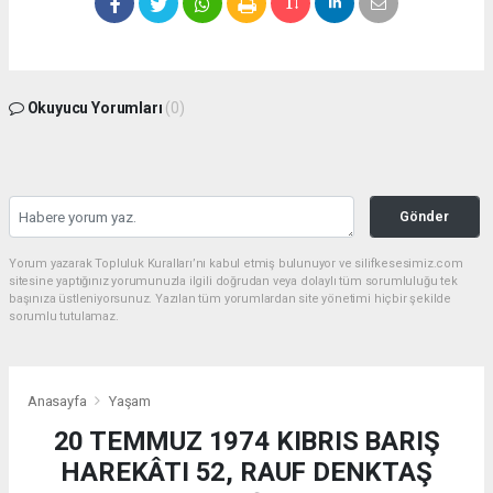
Okuyucu Yorumları
(0)
Gönder
Yorum yazarak Topluluk Kuralları’nı kabul etmiş bulunuyor ve silifkesesimiz.com
sitesine yaptığınız yorumunuzla ilgili doğrudan veya dolaylı tüm sorumluluğu tek
başınıza üstleniyorsunuz. Yazılan tüm yorumlardan site yönetimi hiçbir şekilde
sorumlu tutulamaz.
Anasayfa
Yaşam
20 TEMMUZ 1974 KIBRIS BARIŞ
HAREKÂTI 52, RAUF DENKTAŞ