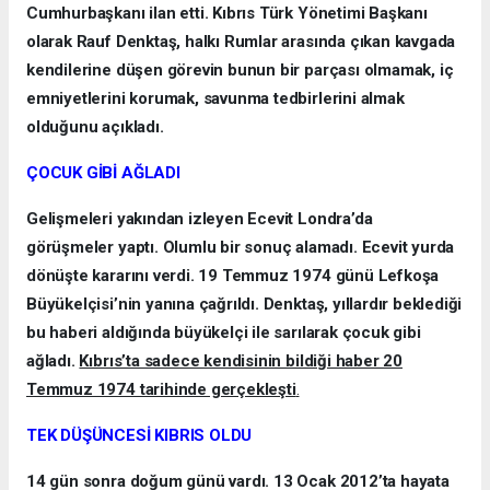
Cumhurbaşkanı ilan etti. Kıbrıs Türk Yönetimi Başkanı
olarak Rauf Denktaş, halkı Rumlar arasında çıkan kavgada
kendilerine düşen görevin bunun bir parçası olmamak, iç
emniyetlerini korumak, savunma tedbirlerini almak
olduğunu açıkladı.
ÇOCUK GİBİ AĞLADI
Gelişmeleri yakından izleyen Ecevit Londra’da
görüşmeler yaptı. Olumlu bir sonuç alamadı. Ecevit yurda
dönüşte kararını verdi. 19 Temmuz 1974 günü Lefkoşa
Büyükelçisi’nin yanına çağrıldı. Denktaş, yıllardır beklediği
bu haberi aldığında büyükelçi ile sarılarak çocuk gibi
ağladı.
Kıbrıs’ta sadece kendisinin bildiği haber 20
Temmuz 1974 tarihinde gerçekleşti
.
TEK DÜŞÜNCESİ KIBRIS OLDU
14 gün sonra doğum günü vardı. 13 Ocak 2012’ta hayata