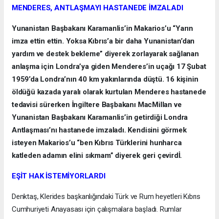
MENDERES, ANTLAŞMAYI HASTANEDE İMZALADI
Yunanistan Başbakanı Karamanlis’in Makarios’u “Yarın
imza ettin ettin. Yoksa Kıbrıs’a bir daha Yunanistan’dan
yardım ve destek bekleme” diyerek zorlayarak sağlanan
anlaşma için Londra’ya giden Menderes’in uçağı 17 Şubat
1959’da Londra’nın 40 km yakınlarında düştü. 16 kişinin
öldüğü kazada yaralı olarak kurtulan Menderes hastanede
tedavisi sürerken İngiltere Başbakanı MacMillan ve
Yunanistan Başbakanı Karamanlis’in getirdiği Londra
Antlaşması’nı hastanede imzaladı. Kendisini görmek
isteyen Makarios’u “ben Kıbrıs Türklerini hunharca
katleden adamın elini sıkmam” diyerek geri çevirdİ.
EŞİT HAK İSTEMİYORLARDI
Denktaş, Klerides başkanlığındaki Türk ve Rum heyetleri Kıbrıs
Cumhuriyeti Anayasası için çalışmalara başladı. Rumlar