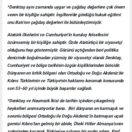
*Denktaş aynı zamanda uygar ve çağdaş değerlere çok önem
veren bir kişiliğe sahiptir. İngiltere’de gördüğü hukuk eğitimi
onu Batı’nın çağdaş değerleri ile bütünleştirmiştir.
Atatürk ilkelerini ve Cumhuriyet’in kuruluş felsefesini
özümsemiş bir kişiliğe sahiptir. Özde Atatürkçü bir siyasetçi
olduğunu hep göstermiştir. Gözünü açtığından beri politika
denizinde boğulmadan yüzmüş bir siyasetçi olarak Denktaş,
Cumhuriyet ve bölge tarihinin özgün kişiliklerinden birisidir.
Dünyanın en kritik bölgesi olan Ortadoğu ve Doğu Akdeniz’de
Kıbrıs Türklerinin ve Türkiye’nin haklarını korumak konusunda
son 55-60 yıl içinde büyük başarılar sağladı.
*Denktaş ve Neumark İkisi de tarihin içinden çıkagelmiş
heykelleri anımsatıyorlar bana. Biri dünyanın en karmaşık ve
sorunlu bölgesi Ortadoğu ile Doğu Akdeniz’in batmayan uçak
gemisi Kıbrıs’tan gelmiş bir abide, Öteki Hitler Almanya’sının
zulmünden kaçarak Türkiye’ye sığınan bir aydın adam, Prof.