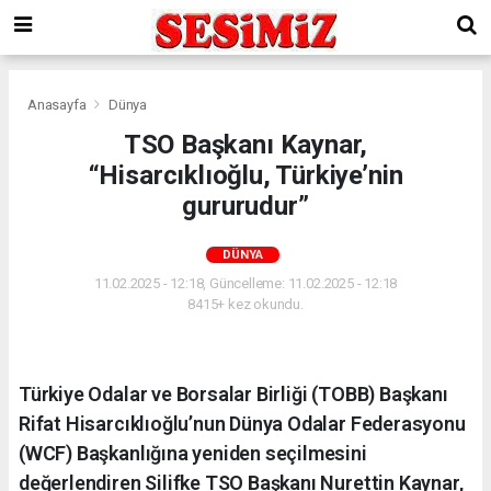
Anasayfa
Dünya
TSO Başkanı Kaynar,
“Hisarcıklıoğlu, Türkiye’nin
gururudur”
DÜNYA
11.02.2025 - 12:18, Güncelleme: 11.02.2025 - 12:18
8415+ kez okundu.
Türkiye Odalar ve Borsalar Birliği (TOBB) Başkanı
Rifat Hisarcıklıoğlu’nun Dünya Odalar Federasyonu
(WCF) Başkanlığına yeniden seçilmesini
değerlendiren Silifke TSO Başkanı Nurettin Kaynar,