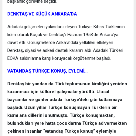
başkanlık görevine seçildi.
DENKTAŞ VE KÜÇÜK ANKARA’DA
Adadaki gelişmeleri yakından izleyen Türkiye, Kıbrıs Türklerinin
lideri olarak Küçük ve Denktaş’ı Haziran 1958’de Ankara’ya
davet etti. Görüşmelerde Ankara’daki yetkilileri etkileyen
Denktaş, siyasi ve askeri destek kararını aldı. Adadaki Türkleri
EOKA saldırılarına karşı koruyacak örgütlenme başladı.
VATANDAŞ TÜRKÇE KONUŞ, EYLEMİ…
Denktaş bir yandan da Türk toplumunun kimliğini yeniden
kazanması için kültürel çalışmalar yürüttü. Ulusal
bayramlar ve günler adada Türkiye’deki gibi kutlanmaya
başladı. Uzun yıllar Türkçe konuşmayan Türklerin bir
kısmı ana dillerini unutmuştu. Türkçe konuşmaktan,
bulundukları yere hatta çocuklarına Türkçe ad vermekten
çekinen insanlar “vatandaş Türkçe konuş” eylemiyle