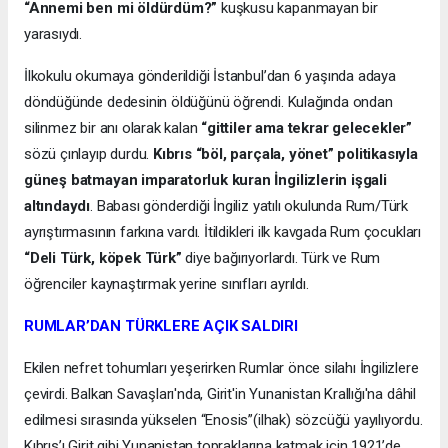
“Annemi ben mi öldürdüm?”
kuşkusu kapanmayan bir
yarasıydı.
İlkokulu okumaya gönderildiği İstanbul’dan 6 yaşında adaya
döndüğünde dedesinin öldüğünü öğrendi. Kulağında ondan
silinmez bir anı olarak kalan
“gittiler ama tekrar gelecekler”
sözü çınlayıp durdu.
Kıbrıs “böl, parçala, yönet” politikasıyla
güneş batmayan imparatorluk kuran İngilizlerin işgali
altındaydı
. Babası gönderdiği İngiliz yatılı okulunda Rum/Türk
ayrıştırmasının farkına vardı. İtildikleri ilk kavgada Rum çocukları
“Deli Türk, köpek Türk”
diye bağırıyorlardı. Türk ve Rum
öğrenciler kaynaştırmak yerine sınıfları ayrıldı.
RUMLAR’DAN TÜRKLERE AÇIK SALDIRI
Ekilen nefret tohumları yeşerirken Rumlar önce silahı İngilizlere
çevirdi. Balkan Savaşları'nda, Girit'in Yunanistan Krallığı'na dâhil
edilmesi sırasında yükselen “Enosis”(ilhak) sözcüğü yayılıyordu.
Kıbrıs’ı Girit gibi Yunanistan topraklarına katmak için 1921’de