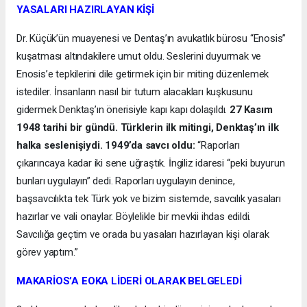
YASALARI HAZIRLAYAN KİŞİ
Dr. Küçük’ün muayenesi ve Dentaş’ın avukatlık bürosu “Enosis”
kuşatması altındakilere umut oldu. Seslerini duyurmak ve
Enosis’e tepkilerini dile getirmek için bir miting düzenlemek
istediler. İnsanların nasıl bir tutum alacakları kuşkusunu
gidermek Denktaş’ın önerisiyle kapı kapı dolaşıldı.
27 Kasım
1948 tarihi bir gündü. Türklerin ilk mitingi, Denktaş’ın ilk
halka seslenişiydi. 1949’da savcı oldu:
“Raporları
çıkarıncaya kadar iki sene uğraştık. İngiliz idaresi “peki buyurun
bunları uygulayın” dedi. Raporları uygulayın denince,
başsavcılıkta tek Türk yok ve bizim sistemde, savcılık yasaları
hazırlar ve vali onaylar. Böylelikle bir mevkii ihdas edildi.
Savcılığa geçtim ve orada bu yasaları hazırlayan kişi olarak
görev yaptım.”
MAKARİOS’A EOKA LİDERİ OLARAK BELGELEDİ