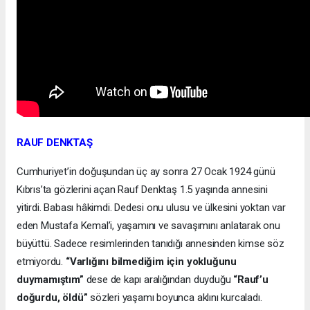
RAUF DENKTAŞ
Cumhuriyet’in doğuşundan üç ay sonra 27 Ocak 1924 günü
Kıbrıs’ta gözlerini açan Rauf Denktaş 1.5 yaşında annesini
yitirdi. Babası hâkimdi. Dedesi onu ulusu ve ülkesini yoktan var
eden Mustafa Kemal’i, yaşamını ve savaşımını anlatarak onu
büyüttü. Sadece resimlerinden tanıdığı annesinden kimse söz
etmiyordu.
“Varlığını bilmediğim için yokluğunu
duymamıştım”
dese de kapı aralığından duyduğu
“Rauf’u
doğurdu, öldü”
sözleri yaşamı boyunca aklını kurcaladı.