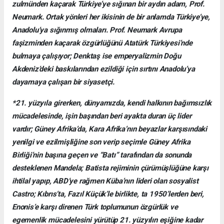
zulmünden kaçarak Türkiye’ye sığınan bir aydın adam, Prof.
Neumark. Ortak yönleri her ikisinin de bir anlamda Türkiye’ye,
Anadolu’ya sığınmış olmaları. Prof. Neumark Avrupa
faşizminden kaçarak özgürlüğünü Atatürk Türkiyesi’nde
bulmaya çalışıyor; Denktaş ise emperyalizmin Doğu
Akdeniz’deki baskılarından ezildiği için sırtını Anadolu’ya
dayamaya çalışan bir siyasetçi.
*21. yüzyıla girerken, dünyamızda, kendi halkının bağımsızlık
mücadelesinde, işin başından beri ayakta duran üç lider
vardır; Güney Afrika’da, Kara Afrika’nın beyazlar karşısındaki
yenilgi ve ezilmişliğine son verip seçimle Güney Afrika
Birliği’nin başına geçen ve “Batı” tarafından da sonunda
desteklenen Mandela; Batista rejiminin çürümüşlüğüne karşı
ihtilal yapıp, ABD’ye rağmen Küba’nın lideri olan sosyalist
Castro; Kıbrıs’ta, Fazıl Küçük’le birlikte, ta 1950’lerden beri,
Enonis’e karşı direnen Türk toplumunun özgürlük ve
egemenlik mücadelesini yürütüp 21. yüzyılın eşiğine kadar