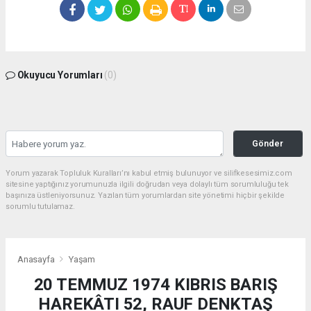
Okuyucu Yorumları
(0)
Gönder
Yorum yazarak Topluluk Kuralları’nı kabul etmiş bulunuyor ve silifkesesimiz.com
sitesine yaptığınız yorumunuzla ilgili doğrudan veya dolaylı tüm sorumluluğu tek
başınıza üstleniyorsunuz. Yazılan tüm yorumlardan site yönetimi hiçbir şekilde
sorumlu tutulamaz.
Anasayfa
Yaşam
20 TEMMUZ 1974 KIBRIS BARIŞ
HAREKÂTI 52, RAUF DENKTAŞ