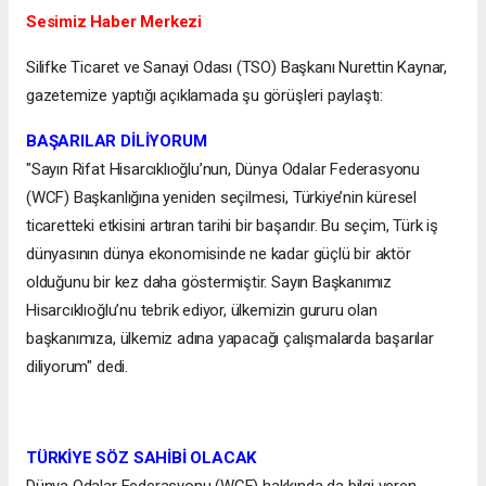
Sesimiz Haber Merkezi
Silifke Ticaret ve Sanayi Odası (TSO) Başkanı Nurettin Kaynar,
gazetemize yaptığı açıklamada şu görüşleri paylaştı:
BAŞARILAR
DİLİYORUM
"Sayın Rifat Hisarcıklıoğlu’nun, Dünya Odalar Federasyonu
(WCF) Başkanlığına yeniden seçilmesi, Türkiye’nin küresel
ticaretteki etkisini artıran tarihi bir başarıdır. Bu seçim, Türk iş
dünyasının dünya ekonomisinde ne kadar güçlü bir aktör
olduğunu bir kez daha göstermiştir. Sayın Başkanımız
Hisarcıklıoğlu’nu tebrik ediyor, ülkemizin gururu olan
başkanımıza, ülkemiz adına yapacağı çalışmalarda başarılar
diliyorum" dedi.
TÜRKİYE SÖZ SAHİBİ OLACAK
Dünya Odalar Federasyonu (WCF) hakkında da bilgi veren