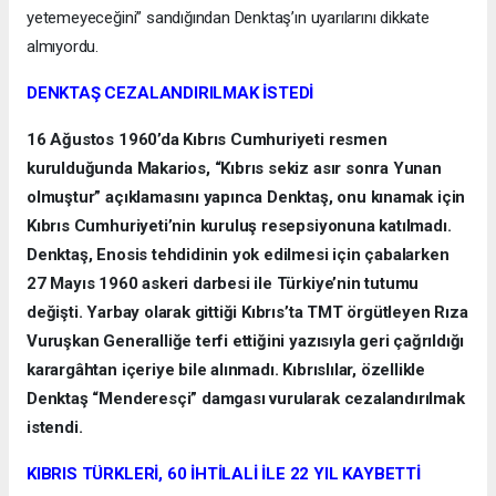
yetemeyeceğini” sandığından Denktaş’ın uyarılarını dikkate
almıyordu.
DENKTAŞ CEZALANDIRILMAK İSTEDİ
16 Ağustos 1960’da Kıbrıs Cumhuriyeti resmen
kurulduğunda Makarios, “Kıbrıs sekiz asır sonra Yunan
olmuştur” açıklamasını yapınca Denktaş, onu kınamak için
Kıbrıs Cumhuriyeti’nin kuruluş resepsiyonuna katılmadı.
Denktaş, Enosis tehdidinin yok edilmesi için çabalarken
27 Mayıs 1960 askeri darbesi ile Türkiye’nin tutumu
değişti. Yarbay olarak gittiği Kıbrıs’ta TMT örgütleyen Rıza
Vuruşkan Generalliğe terfi ettiğini yazısıyla geri çağrıldığı
karargâhtan içeriye bile alınmadı. Kıbrıslılar, özellikle
Denktaş “Menderesçi” damgası vurularak cezalandırılmak
istendi.
KIBRIS TÜRKLERİ, 60 İHTİLALİ İLE 22 YIL KAYBETTİ