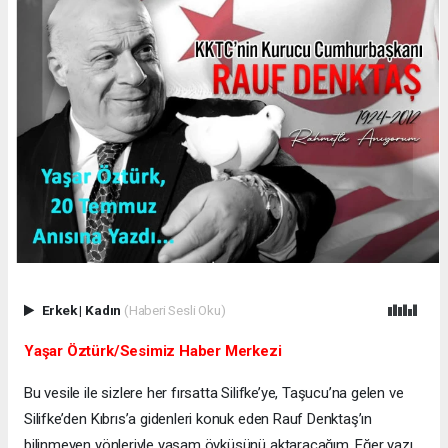
Erkek
|
Kadın
(Haberi Sesli Oku)
Yaşar Öztürk/Sesimiz Haber Merkezi
Bu vesile ile sizlere her fırsatta Silifke’ye, Taşucu’na gelen ve
Silifke’den Kıbrıs’a gidenleri konuk eden Rauf Denktaş’ın
bilinmeyen yönleriyle yaşam öyküsünü aktaracağım. Eğer yazı