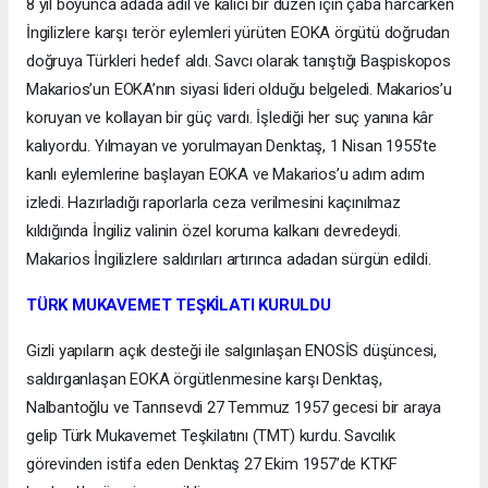
8 yıl boyunca adada adil ve kalıcı bir düzen için çaba harcarken
İngilizlere karşı terör eylemleri yürüten EOKA örgütü doğrudan
doğruya Türkleri hedef aldı. Savcı olarak tanıştığı Başpiskopos
Makarios’un EOKA’nın siyasi lideri olduğu belgeledi. Makarios’u
koruyan ve kollayan bir güç vardı. İşlediği her suç yanına kâr
kalıyordu. Yılmayan ve yorulmayan Denktaş, 1 Nisan 1955’te
kanlı eylemlerine başlayan EOKA ve Makarios’u adım adım
izledi. Hazırladığı raporlarla ceza verilmesini kaçınılmaz
kıldığında İngiliz valinin özel koruma kalkanı devredeydi.
Makarios İngilizlere saldırıları artırınca adadan sürgün edildi.
TÜRK MUKAVEMET TEŞKİLATI KURULDU
Gizli yapıların açık desteği ile salgınlaşan ENOSİS düşüncesi,
saldırganlaşan EOKA örgütlenmesine karşı Denktaş,
Nalbantoğlu ve Tanrısevdi 27 Temmuz 1957 gecesi bir araya
gelip Türk Mukavemet Teşkilatını (TMT) kurdu. Savcılık
görevinden istifa eden Denktaş 27 Ekim 1957’de KTKF