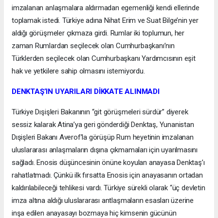
imzalanan anlaşmalara aldırmadan egemenliği kendi ellerinde
toplamak istedi. Türkiye adına Nihat Erim ve Suat Bilge’nin yer
aldığı görüşmeler çıkmaza girdi. Rumlar iki toplumun, her
zaman Rumlardan seçilecek olan Cumhurbaşkanı’nın
Türklerden seçilecek olan Cumhurbaşkanı Yardımcısının eşit
hak ve yetkilere sahip olmasını istemiyordu.
DENKTAŞ’IN UYARILARI DİKKATE ALINMADI
Türkiye Dışişleri Bakanının “git görüşmeleri sürdür” diyerek
sessiz kalarak Atina’ya geri gönderdiği Denktaş, Yunanistan
Dışişleri Bakanı Averof’la görüşüp Rum heyetinin imzalanan
uluslararası anlaşmaların dışına çıkmamaları için uyarılmasını
sağladı. Enosis düşüncesinin önüne koyulan anayasa Denktaş’ı
rahatlatmadı. Çünkü ilk fırsatta Enosis için anayasanın ortadan
kaldırılabileceği tehlikesi vardı. Türkiye sürekli olarak “üç devletin
imza altına aldığı uluslararası antlaşmaların esasları üzerine
inşa edilen anayasayı bozmaya hiç kimsenin gücünün