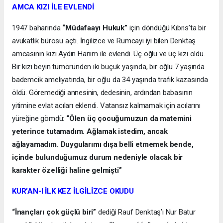
AMCA KIZI İLE EVLENDİ
1947 baharında
“Müdafaayı Hukuk”
için döndüğü Kıbrıs’ta bir
avukatlık bürosu açtı. İngilizce ve Rumcayı iyi bilen Denktaş
amcasının kızı Aydın Hanım ile evlendi. Üç oğlu ve üç kızı oldu.
Bir kızı beyin tümöründen iki buçuk yaşında, bir oğlu 7 yaşında
bademcik ameliyatında, bir oğlu da 34 yaşında trafik kazasında
öldü. Göremediği annesinin, dedesinin, ardından babasının
yitimine evlat acıları eklendi. Vatansız kalmamak için acılarını
yüreğine gömdü:
“Ölen üç çocuğumuzun da matemini
yeterince tutamadım. Ağlamak istedim, ancak
ağlayamadım. Duygularımı dışa belli etmemek bende,
içinde bulunduğumuz durum nedeniyle olacak bir
karakter özelliği haline gelmişti”
KUR’AN-I İLK KEZ İLGİLİZCE OKUDU
“İnançları çok güçlü biri”
dediği Rauf Denktaş’ı Nur Batur