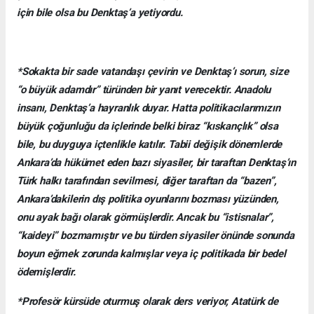
için bile olsa bu Denktaş’a yetiyordu.
*Sokakta bir sade vatandaşı çevirin ve Denktaş’ı sorun, size
“o büyük adamdır” türünden bir yanıt verecektir. Anadolu
insanı, Denktaş’a hayranlık duyar. Hatta politikacılarımızın
büyük çoğunluğu da içlerinde belki biraz “kıskançlık” olsa
bile, bu duyguya içtenlikle katılır. Tabii değişik dönemlerde
Ankara’da hükümet eden bazı siyasiler, bir taraftan Denktaş’ın
Türk halkı tarafından sevilmesi, diğer taraftan da “bazen”,
Ankara’dakilerin dış politika oyunlarını bozması yüzünden,
onu ayak bağı olarak görmüşlerdir. Ancak bu “istisnalar”,
“kaideyi” bozmamıştır ve bu türden siyasiler önünde sonunda
boyun eğmek zorunda kalmışlar veya iç politikada bir bedel
ödemişlerdir.
*Profesör kürsüde oturmuş olarak ders veriyor, Atatürk de