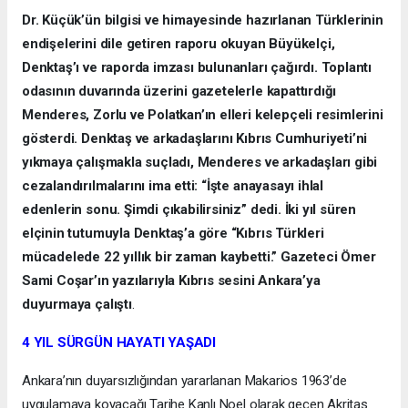
Dr. Küçük’ün bilgisi ve himayesinde hazırlanan Türklerinin
endişelerini dile getiren raporu okuyan Büyükelçi,
Denktaş’ı ve raporda imzası bulunanları çağırdı. Toplantı
odasının duvarında üzerini gazetelerle kapattırdığı
Menderes, Zorlu ve Polatkan’ın elleri kelepçeli resimlerini
gösterdi. Denktaş ve arkadaşlarını Kıbrıs Cumhuriyeti’ni
yıkmaya çalışmakla suçladı, Menderes ve arkadaşları gibi
cezalandırılmalarını ima etti: “İşte anayasayı ihlal
edenlerin sonu. Şimdi çıkabilirsiniz” dedi. İki yıl süren
elçinin tutumuyla Denktaş’a göre “Kıbrıs Türkleri
mücadelede 22 yıllık bir zaman kaybetti.” Gazeteci Ömer
Sami Coşar’ın yazılarıyla Kıbrıs sesini Ankara’ya
duyurmaya çalıştı
.
4 YIL SÜRGÜN HAYATI YAŞADI
Ankara’nın duyarsızlığından yararlanan Makarios 1963’de
uygulamaya koyacağı Tarihe Kanlı Noel olarak geçen Akritas