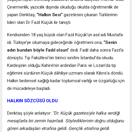
Çevirmenlik, yazıcılık dışında okuduğu okulda öğretmenlik de
yapan Denktaş;
“Halkın Sesi”
gazetesini çıkaran Türklerinin
lideri olan Dr. Fazıl Küçük ile tanıştı.
Kendisinden 18 yaş büyük olan Fazıl Küçük’ün asıl adı Mustafa
idi. Türkiye’ye okumaya gideceğinde öğretmeni ona,
“Senin
adın bundan böyle Fadıl olsun”
dedi. Fadıl daha sonra Fazıl‘a
dönüştü. Tıp Fakültesi’nin birinci sınıfını İstanbul’da okudu.
Kardeşinin olduğu Kahire’nin ardından Paris ve Lozan’da tıp
eğitimini sürdüren Küçük dâhiliye uzmanı olarak Kıbrıs’a döndü.
Halkın bedensel sağlığı kadar toplumsal varlığı ve özgürlüğü için
de mücadeleye başladı.
HALKIN SÖZCÜSÜ OLDU
Denktaş şöyle anlatıyor:
“Dr. Küçük gazetesiyle halka verdiği
mesajlarla bir zemin hazırladı. Söylediklerinin doğru olduğunu
gören arkadaşları etrafına geldi. Gençlik etrafına geldi.