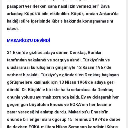
pasaport verirlerken sana nasıl izin vermezler!” Dava
arkadaşı Küçük’ü bile etkilediler. Küçük, ondan Ankara’da
kaldığı süre içerisinde Kıbrıs hakkında konuşmamasını
istedi.
MAKARİOS’U DEVİRDİ
31 Ekim’de gizlice adaya dönen Denktaş, Rumlar
tarafından yakalandı ve sorguya alındı. Türkiye’nin ve
uluslararası kuruluşların girişimiyle 12 Kasım 1967’de
serbest bırakıldı. Türkiye’ye gönderilen Denktaş başlayan
görüşmelere katılmak için 13 Nisan 1968’de adaya geri
döndü. Dr. Küçük’le birlikte halkı selamlasa da Denktaş
onunla yolunu ayırmak zorunda kaldı. Ev ev dolaşarak her
geçen gün büyütülen Enosis ve EOKA’nın her kesime
zarar vereceğini anlatıp durdu. Makarios’u Enosis’in
önünde bir engel olarak görüp 15 Temmuz 1974’de darbe
ile deviren EOKA militanı Nikos Sampson kendisini Kıbrıs