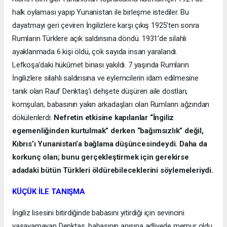
halk oylaması yapıp Yunanistan ile birleşme istediler. Bu
dayatmayı geri çeviren İngilizlere karşı çıkış 1925’ten sonra
Rumların Türklere açık saldırısına döndü. 1931’de silahlı
ayaklanmada 6 kişi öldü, çok sayıda insan yaralandı.
Lefkoşa’daki hükûmet binası yakıldı. 7 yaşında Rumların
İngilizlere silahlı saldırısına ve eylemcilerin idam edilmesine
tanık olan Rauf Denktaş’ı dehşete düşüren aile dostları,
komşuları, babasının yakın arkadaşları olan Rumların ağzından
dökülenlerdi.
Nefretin etkisine kapılanlar “İngiliz
egemenliğinden kurtulmak” derken “bağımsızlık” değil,
Kıbrıs’ı Yunanistan’a bağlama düşüncesindeydi. Daha da
korkunç olan; bunu gerçekleştirmek için gerekirse
adadaki bütün Türkleri öldürebileceklerini söylemeleriydi.
KÜÇÜK İLE TANIŞMA
İngiliz lisesini bitirdiğinde babasını yitirdiği için sevincini
yaşayamayan Denktaş, babasının anısına adliyede memur oldu.