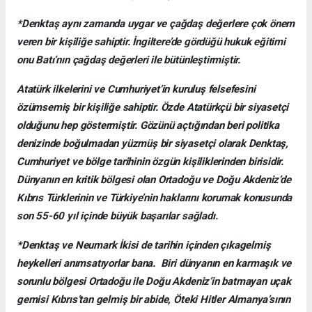
*Denktaş aynı zamanda uygar ve çağdaş değerlere çok önem
veren bir kişiliğe sahiptir. İngiltere’de gördüğü hukuk eğitimi
onu Batı’nın çağdaş değerleri ile bütünleştirmiştir.
Atatürk ilkelerini ve Cumhuriyet’in kuruluş felsefesini
özümsemiş bir kişiliğe sahiptir. Özde Atatürkçü bir siyasetçi
olduğunu hep göstermiştir. Gözünü açtığından beri politika
denizinde boğulmadan yüzmüş bir siyasetçi olarak Denktaş,
Cumhuriyet ve bölge tarihinin özgün kişiliklerinden birisidir.
Dünyanın en kritik bölgesi olan Ortadoğu ve Doğu Akdeniz’de
Kıbrıs Türklerinin ve Türkiye’nin haklarını korumak konusunda
son 55-60 yıl içinde büyük başarılar sağladı.
*Denktaş ve Neumark İkisi de tarihin içinden çıkagelmiş
heykelleri anımsatıyorlar bana. Biri dünyanın en karmaşık ve
sorunlu bölgesi Ortadoğu ile Doğu Akdeniz’in batmayan uçak
gemisi Kıbrıs’tan gelmiş bir abide, Öteki Hitler Almanya’sının