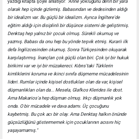
yazdığı kitapta şöyle anlatıyor:
“Anne yokluğunu derin bir yara
olarak hep içinde gizlemiş. Babasından ve dedesinden aldığı
bir idealizm var. Bu güçlü bir idealizm. Ayrıca İngiltere'de
eğitim aldığı için disiplinli bir düşünce sistemi de geliştirmiş.
Denktaş hep yalnız bir çocuk olmuş. Sürekli okumuş ve
yazmış. Babası da onu hep bu yönde teşvik etmiş. Kuran'ı ilk
defa İngilizcesinden okumuş. Sonra Türkçesinden okuyarak
karşılaştırmış. İnançları çok güçlü olan biri. Çok iyi bir hukuk
birikimi var ve iyi bir müzakereci. Kıbrıs'taki Türklerin
kimliklerini koruma ve ikinci sınıfa düşmeme mücadelesinin
lideri. Rumlar içinde kişisel dostlukları olan da var, kişisel
düşmanlıkları olan da... Mesela, Glafkos Klerides ile dost.
Ama Makarios'a hep düşman olmuş. Irkçı düşmanlık yok
onda. O bir mücadele ve dava adamı. Üç çocuğunu
kaybetmiş. Bu çok acı bir olay. Ama Denktaş halkın önünde
güçsüzlüğünü göstermemek için çocuklarının acısını hiç
yaşayamamış."