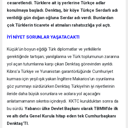
cesaretlendi. Türklere ait iş yerlerine Türkçe adlar
konulmaya başladı. Denktaş, bir köye Türkçe Serdarlı adı
verildiği gün doğan oğluna Serdar adı verdi. Bunlardan
çok Türklerin ticarete el atmaları rahatsızlığa yol açtı.
İYİ NİYET SORUNLAR YAŞATACAKTI
Küçük’ün boyun eğdiği Türk diplomatlar ve yetkililerle
gerektiğinde tartışan; yanılgılarına ve Türk toplumunun zararına
yol açan tutumlarına karşı çıkan Denktaş görevinden ayrıldı.
Kıbrıs’a Türkiye ve Yunanistan garantörlüğünde Cumhuriyet
kurması için yeşil ışık yakan İngiltere Makarios’un oyunlarına
göz yummayı sürdürürken Denktaş Türkiye’nin iyi niyetlerinin
ileride daha büyük sorunlara ve acılara yol açacağını
anlatamamanın sıkıntısı içindeydi. KKTC kurulduktan sonra da
bu sürdü.
Yabancı ülke Devlet Başkanı olarak TBMM’de ilk
ve altı defa Genel Kurula hitap eden tek Cumhurbaşkanı
Denktaş’TI.