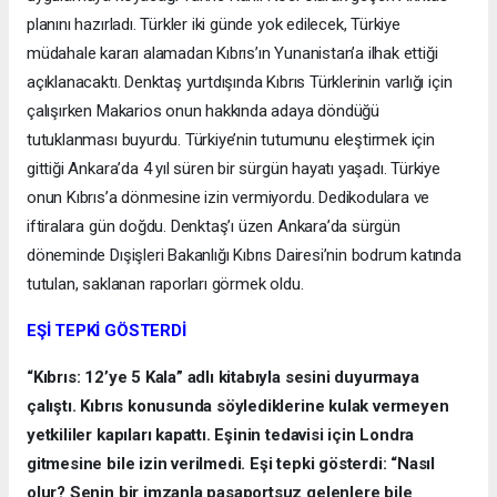
planını hazırladı. Türkler iki günde yok edilecek, Türkiye
müdahale kararı alamadan Kıbrıs’ın Yunanistan’a ilhak ettiği
açıklanacaktı. Denktaş yurtdışında Kıbrıs Türklerinin varlığı için
çalışırken Makarios onun hakkında adaya döndüğü
tutuklanması buyurdu. Türkiye’nin tutumunu eleştirmek için
gittiği Ankara’da 4 yıl süren bir sürgün hayatı yaşadı. Türkiye
onun Kıbrıs’a dönmesine izin vermiyordu. Dedikodulara ve
iftiralara gün doğdu. Denktaş’ı üzen Ankara’da sürgün
döneminde Dışişleri Bakanlığı Kıbrıs Dairesi’nin bodrum katında
tutulan, saklanan raporları görmek oldu.
EŞİ TEPKİ GÖSTERDİ
“Kıbrıs: 12’ye 5 Kala” adlı kitabıyla sesini duyurmaya
çalıştı. Kıbrıs konusunda söylediklerine kulak vermeyen
yetkililer kapıları kapattı. Eşinin tedavisi için Londra
gitmesine bile izin verilmedi. Eşi tepki gösterdi: “Nasıl
olur? Senin bir imzanla pasaportsuz gelenlere bile