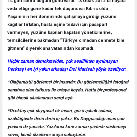
14 gün sonra doğum günü vardı. 13 Ocak 2012’ta hayata
veda ettiği güne kadar tek düşüncesi Kıbrıs oldu.
Yaşamının her döneminde çatışmaya girdiği yüzüne
kâğıtlar fırlatan, hasta eşine tedavi için pasaport
vermeyen, yüzüne kapıları kapatan yöneticilerine,
temsilcilerine bakmadan “Türkiye olmadan cennete bile
gitmem” diyerek ana vatanından kopmadı.
Hiçbir zaman demokrasiden, çok seslilikten ayrılmayan
Denktaş’ı en iyi yakın arkadaşı Erol Manisalı şöyle özetliyor:
*Olağanüstü gözlemci bir insandır. Bu gözlemciliğini fotoğraf
sanatına olan tutkusu ile ortaya koydu. Hatta bir profesyonel
gibi birçok uluslararası sergi açtı.
*Denktaş çok duygusal bir insan, gözü çabuk sulanır,
üzüldüğünde derin derin iç çeker. Bu Duygusallığı onun şair
yönünü de yansıtır. Yazılarını kimi zaman şiirlerle süslemeyi
sever, kendi dizelerini araya sokuşturur.