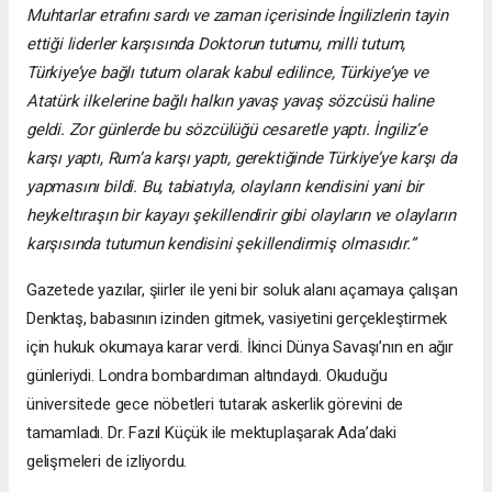
Muhtarlar etrafını sardı ve zaman içerisinde İngilizlerin tayin
ettiği liderler karşısında Doktorun tutumu, milli tutum,
Türkiye’ye bağlı tutum olarak kabul edilince, Türkiye’ye ve
Atatürk ilkelerine bağlı halkın yavaş yavaş sözcüsü haline
geldi. Zor günlerde bu sözcülüğü cesaretle yaptı. İngiliz’e
karşı yaptı, Rum’a karşı yaptı, gerektiğinde Türkiye’ye karşı da
yapmasını bildi. Bu, tabiatıyla, olayların kendisini yani bir
heykeltıraşın bir kayayı şekillendirir gibi olayların ve olayların
karşısında tutumun kendisini şekillendirmiş olmasıdır.”
Gazetede yazılar, şiirler ile yeni bir soluk alanı açamaya çalışan
Denktaş, babasının izinden gitmek, vasiyetini gerçekleştirmek
için hukuk okumaya karar verdi. İkinci Dünya Savaşı’nın en ağır
günleriydi. Londra bombardıman altındaydı. Okuduğu
üniversitede gece nöbetleri tutarak askerlik görevini de
tamamladı. Dr. Fazıl Küçük ile mektuplaşarak Ada’daki
gelişmeleri de izliyordu.