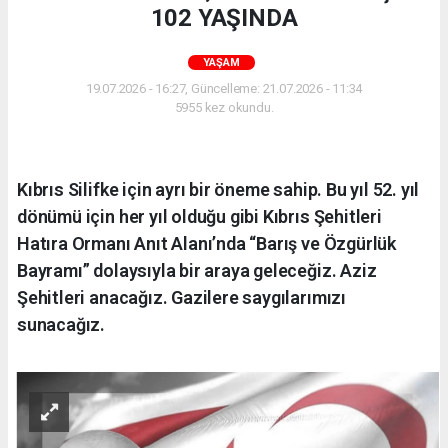
102 YAŞINDA
YAŞAM
19.07.2026 - 16:27, Güncelleme: 21.07.2026 - 11:34
5955 kez okundu.
Kıbrıs Silifke için ayrı bir öneme sahip. Bu yıl 52. yıl
dönümü için her yıl olduğu gibi Kıbrıs Şehitleri
Hatıra Ormanı Anıt Alanı’nda “Barış ve Özgürlük
Bayramı” dolaysıyla bir araya geleceğiz. Aziz
Şehitleri anacağız. Gazilere saygılarımızı
sunacağız.