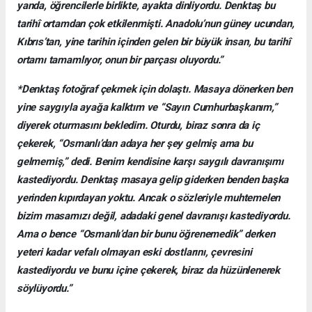
yanda, öğrencilerle birlikte, ayakta dinliyordu. Denktaş bu
tarihî ortamdan çok etkilenmişti. Anadolu’nun güney ucundan,
Kıbrıs’tan, yine tarihin içinden gelen bir büyük insan, bu tarihî
ortamı tamamlıyor, onun bir parçası oluyordu.”
*Denktaş fotoğraf çekmek için dolaştı. Masaya dönerken ben
yine saygıyla ayağa kalktım ve “Sayın Cumhurbaşkanım,”
diyerek oturmasını bekledim. Oturdu, biraz sonra da iç
çekerek, “Osmanlı’dan adaya her şey gelmiş ama bu
gelmemiş,” dedi. Benim kendisine karşı saygılı davranışımı
kastediyordu. Denktaş masaya gelip giderken benden başka
yerinden kıpırdayan yoktu. Ancak o sözleriyle muhtemelen
bizim masamızı değil, adadaki genel davranışı kastediyordu.
Ama o bence “Osmanlı’dan bir bunu öğrenemedik” derken
yeteri kadar vefalı olmayan eski dostlarını, çevresini
kastediyordu ve bunu içine çekerek, biraz da hüzünlenerek
söylüyordu.”