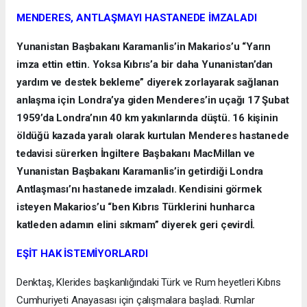
MENDERES, ANTLAŞMAYI HASTANEDE İMZALADI
Yunanistan Başbakanı Karamanlis’in Makarios’u “Yarın
imza ettin ettin. Yoksa Kıbrıs’a bir daha Yunanistan’dan
yardım ve destek bekleme” diyerek zorlayarak sağlanan
anlaşma için Londra’ya giden Menderes’in uçağı 17 Şubat
1959’da Londra’nın 40 km yakınlarında düştü. 16 kişinin
öldüğü kazada yaralı olarak kurtulan Menderes hastanede
tedavisi sürerken İngiltere Başbakanı MacMillan ve
Yunanistan Başbakanı Karamanlis’in getirdiği Londra
Antlaşması’nı hastanede imzaladı. Kendisini görmek
isteyen Makarios’u “ben Kıbrıs Türklerini hunharca
katleden adamın elini sıkmam” diyerek geri çevirdİ.
EŞİT HAK İSTEMİYORLARDI
Denktaş, Klerides başkanlığındaki Türk ve Rum heyetleri Kıbrıs
Cumhuriyeti Anayasası için çalışmalara başladı. Rumlar