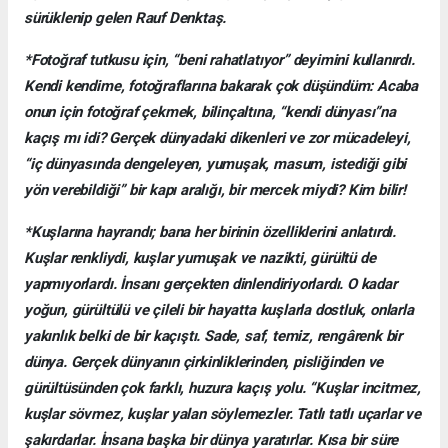
sürüklenip gelen Rauf Denktaş.
*Fotoğraf tutkusu için, “beni rahatlatıyor” deyimini kullanırdı.
Kendi kendime, fotoğraflarına bakarak çok düşündüm: Acaba
onun için fotoğraf çekmek, bilinçaltına, “kendi dünyası”na
kaçış mı idi? Gerçek dünyadaki dikenleri ve zor mücadeleyi,
“iç dünyasında dengeleyen, yumuşak, masum, istediği gibi
yön verebildiği” bir kapı aralığı, bir mercek miydi? Kim bilir!
*Kuşlarına hayrandı; bana her birinin özelliklerini anlatırdı.
Kuşlar renkliydi, kuşlar yumuşak ve nazikti, gürültü de
yapmıyorlardı. İnsanı gerçekten dinlendiriyorlardı. O kadar
yoğun, gürültülü ve çileli bir hayatta kuşlarla dostluk, onlarla
yakınlık belki de bir kaçıştı. Sade, saf, temiz, rengârenk bir
dünya. Gerçek dünyanın çirkinliklerinden, pisliğinden ve
gürültüsünden çok farklı, huzura kaçış yolu. “Kuşlar incitmez,
kuşlar sövmez, kuşlar yalan söylemezler. Tatlı tatlı uçarlar ve
şakırdarlar. İnsana başka bir dünya yaratırlar. Kısa bir süre