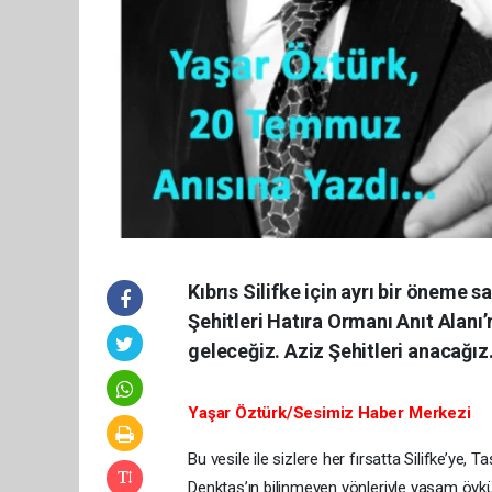
Kıbrıs Silifke için ayrı bir öneme sa
Şehitleri Hatıra Ormanı Anıt Alanı
geleceğiz. Aziz Şehitleri anacağız
Yaşar Öztürk/Sesimiz Haber Merkezi
Bu vesile ile sizlere her fırsatta Silifke’ye,
Denktaş’ın bilinmeyen yönleriyle yaşam öyk