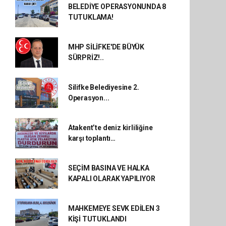
BELEDİYE OPERASYONUNDA 8
TUTUKLAMA!
MHP SİLİFKE'DE BÜYÜK
SÜRPRİZ!..
Silifke Belediyesine 2.
Operasyon...
Atakent’te deniz kirliliğine
karşı toplantı…
SEÇİM BASINA VE HALKA
KAPALI OLARAK YAPILIYOR
MAHKEMEYE SEVK EDİLEN 3
KİŞİ TUTUKLANDI