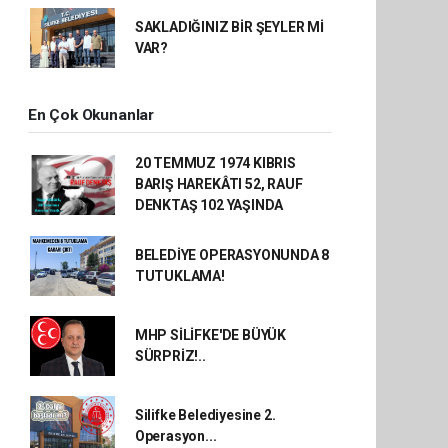
SAKLADIĞINIZ BİR ŞEYLER Mİ
VAR?
En Çok Okunanlar
20 TEMMUZ 1974 KIBRIS
BARIŞ HAREKÂTI 52, RAUF
DENKTAŞ 102 YAŞINDA
BELEDİYE OPERASYONUNDA 8
TUTUKLAMA!
MHP SİLİFKE'DE BÜYÜK
SÜRPRİZ!..
Silifke Belediyesine 2.
Operasyon...