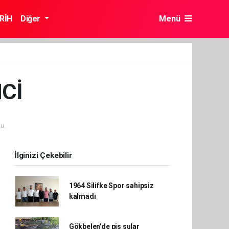
RİH
Diğer
Menü
Cİ
u.
İlginizi Çekebilir
1964 Silifke Spor sahipsiz
kalmadı
Gökbelen’de pis sular