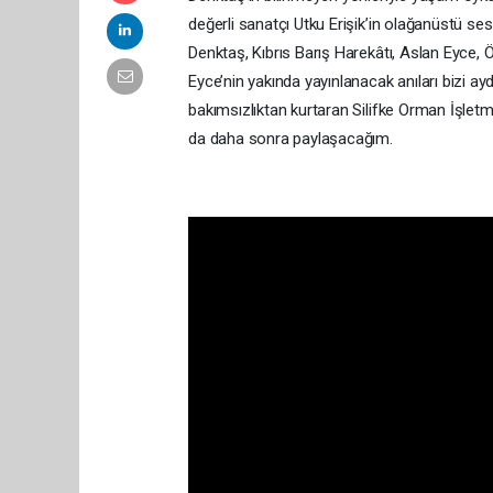
değerli sanatçı Utku Erişik’in olağanüstü se
Denktaş, Kıbrıs Barış Harekâtı, Aslan Eyce,
Eyce’nin yakında yayınlanacak anıları bizi ayd
bakımsızlıktan kurtaran Silifke Orman İşletm
da daha sonra paylaşacağım.