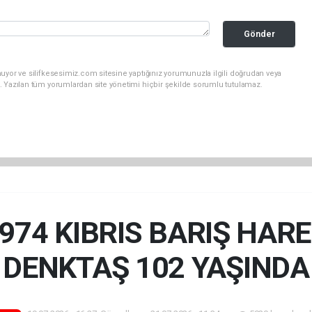
Gönder
uyor ve silifkesesimiz.com sitesine yaptığınız yorumunuzla ilgili doğrudan veya
. Yazılan tüm yorumlardan site yönetimi hiçbir şekilde sorumlu tutulamaz.
74 KIBRIS BARIŞ HARE
DENKTAŞ 102 YAŞINDA