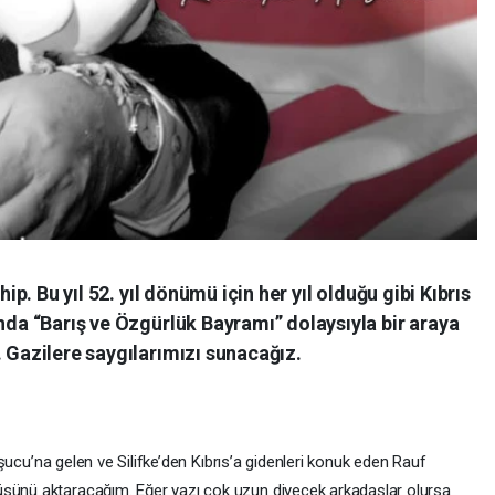
hip. Bu yıl 52. yıl dönümü için her yıl olduğu gibi Kıbrıs
’nda “Barış ve Özgürlük Bayramı” dolaysıyla bir araya
. Gazilere saygılarımızı sunacağız.
 Taşucu’na gelen ve Silifke’den Kıbrıs’a gidenleri konuk eden Rauf
üsünü aktaracağım. Eğer yazı çok uzun diyecek arkadaşlar olursa