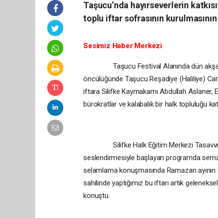
Taşucu’nda hayırseverlerin katkısıy
toplu iftar sofrasının kurulmasını
Sesimiz Haber Merkezi
Taşucu Festival Alanında dün akşam 1500 k
öncülüğünde Taşucu Reşadiye (Haliliye) Cami
iftara Silifke Kaymakamı Abdullah Aslaner,
bürokratlar ve kalabalık bir halk topluluğu katı
Silifke Halk Eğitim Merkezi Tasavvuf Musi
seslendirmesiyle başlayan programda sema gö
selamlama konuşmasında Ramazan ayının ve 
sahilinde yaptığımız bu iftarı artık geleneks
konuştu.