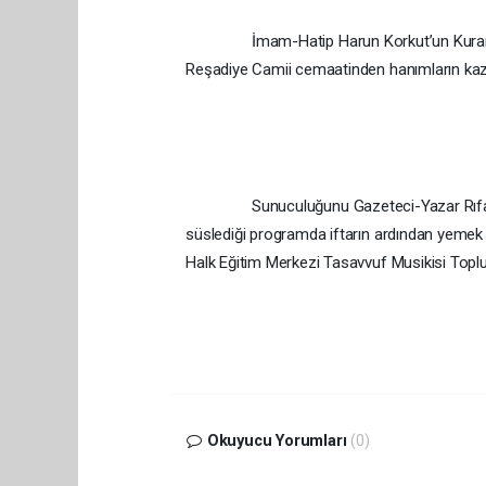
İmam-Hatip Harun Korkut’un Kuran-ı Kerim
Reşadiye Camii cemaatinden hanımların kazan
Sunuculuğunu Gazeteci-Yazar Rıfat Yörü
süslediği programda iftarın ardından yemek
Halk Eğitim Merkezi Tasavvuf Musikisi Toplulu
Okuyucu Yorumları
(0)