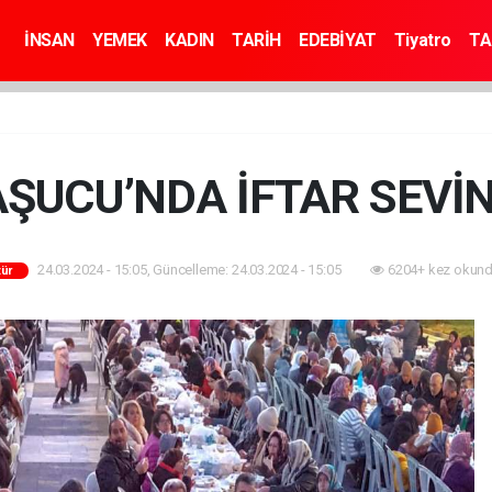
İNSAN
YEMEK
KADIN
TARİH
EDEBİYAT
Tiyatro
TA
AŞUCU’NDA İFTAR SEVİN
24.03.2024 - 15:05, Güncelleme: 24.03.2024 - 15:05
6204+ kez okund
tür