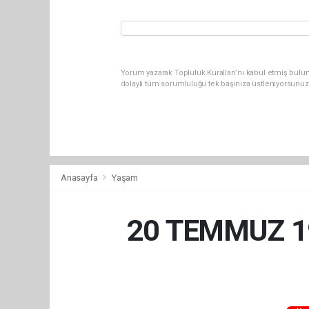
Yorum yazarak Topluluk Kuralları’nı kabul etmiş bulun
dolaylı tüm sorumluluğu tek başınıza üstleniyorsunuz
Anasayfa
Yaşam
20 TEMMUZ 19