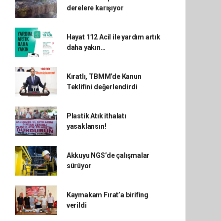
derelere karışıyor
Hayat 112 Acil ile yardım artık
daha yakın…
Kıratlı, TBMM’de Kanun
Teklifini değerlendirdi
Plastik Atık ithalatı
yasaklansın!
Akkuyu NGS’de çalışmalar
sürüyor
Kaymakam Fırat’a birifing
verildi