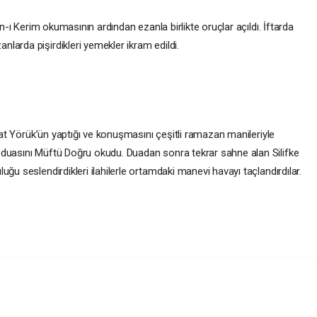
 okumasının ardından ezanla birlikte oruçlar açıldı. İftarda
larda pişirdikleri yemekler ikram edildi.
k’ün yaptığı ve konuşmasını çeşitli ramazan manileriyle
 duasını Müftü Doğru okudu. Duadan sonra tekrar sahne alan Silifke
ğu seslendirdikleri ilahilerle ortamdaki manevi havayı taçlandırdılar.