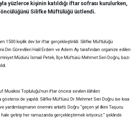
la yüzlerce kişinin katıldığı iftar sofrası kurulurken,
n öncülüğünü Silifke Müftülüğü üstlendi.
işilik dev bir iftar gerçekleştirildi. Silifke Müftülüğü
i Din Görevlileri Halil Erdem ve Adem Ay tarafından organize edilen
 Emniyet Müdürü İsmail Petek, İlçe Müftüsü Mehmet Seri Doğru, bazı
ldı.
kisi Topluluğu’nun iftar öncesi sevilen ilâhileri
sterisi de yapıldı. Silifke Müftüsü Dr. Mehmet Seri Doğru ise kısa
yardımlaşmanın önemini anlattı. Doğru “geçen yıl ilkini Taşucu
el hale getirip her ramazanda gerçekleştirmek istiyoruz.” şeklinde