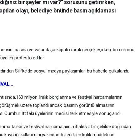
ığınız bir şeyler mi var?” sorusunu getirirken,
yapılan olayı, belediye önünde basın açıklaması
lantısını basına ve vatandaşa kapalı olarak gerçekleşirken, bu durumu
yeleri protesto ettiler.
rdından Silifke’de sosyal medya paylaşımları bu haberle çalkalandı.
İVAL…
ntısında,160 milyon liralık borçlanma ve festival harcamalarının
görüşmek üzere toplandı ancak, basının görüntü almasının
ı Cumhur İttifakı üyelerinin meclisi terk etmesiyle sonuçlandı.
nma talebi ve festival harcamalarının ihalesiz bir şekilde doğrudan
 kaynağı kullanımını yakından ilgilendiren kritik maddelerin