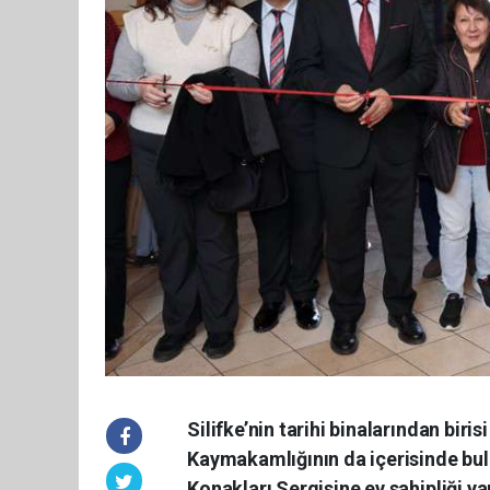
Silifke’nin tarihi binalarından bir
Kaymakamlığının da içerisinde bul
Konakları Sergisine ev sahipliği y