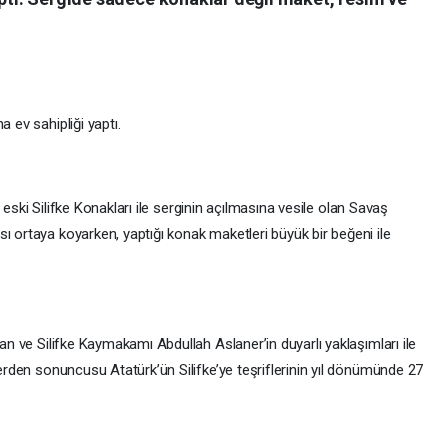
a ev sahipliği yaptı.
arı eski Silifke Konakları ile serginin açılmasına vesile olan Savaş
ı ortaya koyarken, yaptığı konak maketleri büyük bir beğeni ile
pan ve Silifke Kaymakamı Abdullah Aslaner’in duyarlı yaklaşımları ile
lerden sonuncusu Atatürk’ün Silifke’ye teşriflerinin yıl dönümünde 27