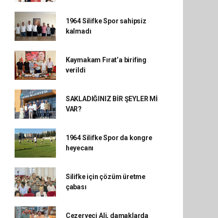
1964 Silifke Spor sahipsiz
kalmadı
Kaymakam Fırat’a birifing
verildi
SAKLADIĞINIZ BİR ŞEYLER Mİ
VAR?
1964 Silifke Spor da kongre
heyecanı
Silifke için çözüm üretme
çabası
Cezeryeci Ali, damaklarda