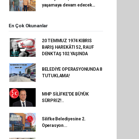
yaşamaya devam edecek…
En Çok Okunanlar
20 TEMMUZ 1974 KIBRIS
BARIŞ HAREKÂTI 52, RAUF
DENKTAŞ 102 YAŞINDA
BELEDİYE OPERASYONUNDA 8
TUTUKLAMA!
MHP SİLİFKE'DE BÜYÜK
SÜRPRİZ!..
Silifke Belediyesine 2.
Operasyon...