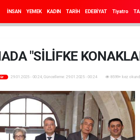
İNSAN
YEMEK
KADIN
TARİH
EDEBİYAT
Tiyatro
TA
NADA "SİLİFKE KONAKLAR
29.01.2025 - 00:24, Güncelleme: 29.01.2025 - 00:24
8599+ kez okund
tür