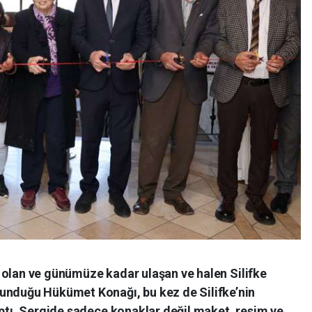
isi olan ve günümüze kadar ulaşan ve halen Silifke
unduğu Hükümet Konağı, bu kez de Silifke’nin
aptı. Sergide sadece konaklar değil maket, resim ve