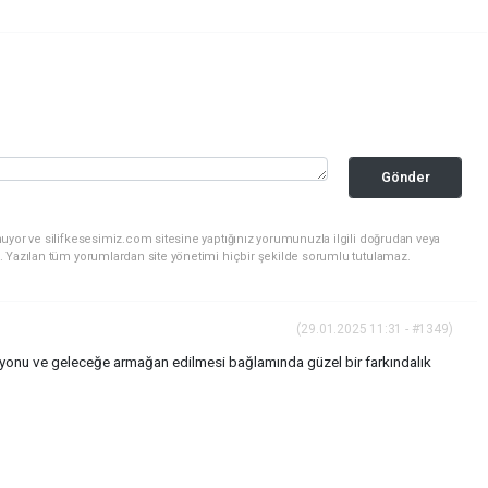
Gönder
uyor ve silifkesesimiz.com sitesine yaptığınız yorumunuzla ilgili doğrudan veya
. Yazılan tüm yorumlardan site yönetimi hiçbir şekilde sorumlu tutulamaz.
(29.01.2025 11:31 - #1349)
asyonu ve geleceğe armağan edilmesi bağlamında güzel bir farkındalık