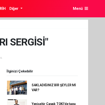
RİH
Diğer
Menü
I SERGİSİ"
u.
İlginizi Çekebilir
SAKLADIĞINIZ BİR ŞEYLER Mİ
VAR?
Yenişehir Çavak TOKİ'de tapu