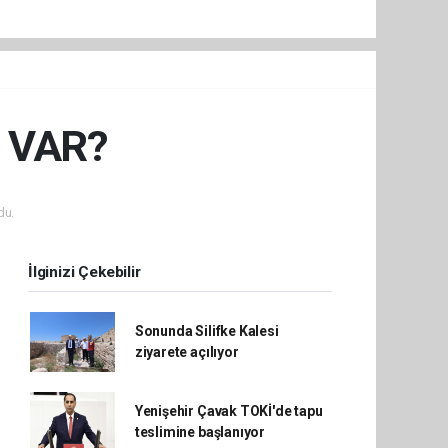
İ VAR?
du.
İlginizi Çekebilir
Sonunda Silifke Kalesi
ziyarete açılıyor
Yenişehir Çavak TOKİ'de tapu
teslimine başlanıyor