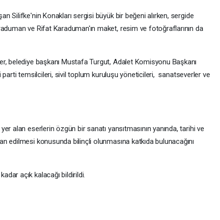
 Silifke'nin Konakları sergisi büyük bir beğeni alırken, sergide
araduman ve Rifat Karaduman'ın maket, resim ve fotoğraflarının da
er, belediye başkanı Mustafa Turgut, Adalet Komisyonu Başkanı
parti temsilcileri, sivil toplum kuruluşu yöneticileri, sanatseverler ve
er alan eserlerin özgün bir sanatı yansıtmasının yanında, tarihi ve
an edilmesi konusunda bilinçli olunmasına katkıda bulunacağını
ar açık kalacağı bildirildi.