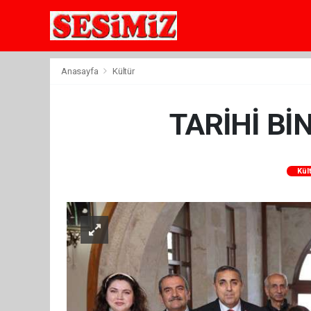
Anasayfa
Kültür
TARİHİ Bİ
Kül