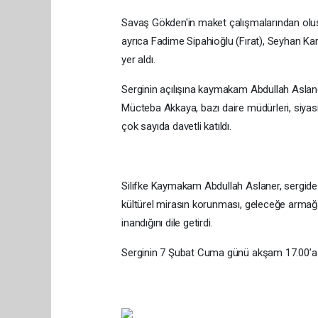
Savaş Gökden'in maket çalışmalarından oluşan
ayrıca Fadime Sipahioğlu (Fırat), Seyhan K
yer aldı.
Serginin açılışına kaymakam Abdullah Aslan
Mücteba Akkaya, bazı daire müdürleri, siyasi 
çok sayıda davetli katıldı.
Silifke Kaymakam Abdullah Aslaner, sergide y
kültürel mirasın korunması, geleceğe armağ
inandığını dile getirdi.
Serginin 7 Şubat Cuma günü akşam 17.00’a kad