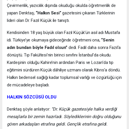
Çevirmenlik, yazıcılık dışında okuduğu okulda öğretmenlik de
yapan Denktaş;
“Halkın Sesi”
gazetesini çıkaran Türklerinin
lideri olan Dr. Fazıl Küçük ile tanıştı.
Kendisinden 18 yaş büyük olan Fazıl Küçük’ün asıl adı Mustafa
idi. Türkiye’ye okumaya gideceğinde öğretmeni ona,
“Senin
adın bundan böyle Fadıl olsun”
dedi. Fadıl daha sonra Fazıl‘a
dönüştü. Tıp Fakültesi’nin birinci sınıfını İstanbul’da okudu.
Kardeşinin olduğu Kahire’nin ardından Paris ve Lozan’da tıp
eğitimini sürdüren Küçük dâhiliye uzmanı olarak Kıbrıs’a döndü.
Halkın bedensel sağlığı kadar toplumsal varlığı ve özgürlüğü için
de mücadeleye başladı.
HALKIN SÖZCÜSÜ OLDU
Denktaş şöyle anlatıyor:
“Dr. Küçük gazetesiyle halka verdiği
mesajlarla bir zemin hazırladı. Söylediklerinin doğru olduğunu
gören arkadaşları etrafına geldi. Gençlik etrafına geldi.