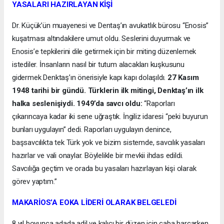
YASALARI HAZIRLAYAN KİŞİ
Dr. Küçük’ün muayenesi ve Dentaş’ın avukatlık bürosu “Enosis”
kuşatması altındakilere umut oldu. Seslerini duyurmak ve
Enosis’e tepkilerini dile getirmek için bir miting düzenlemek
istediler. İnsanların nasıl bir tutum alacakları kuşkusunu
gidermek Denktaş’ın önerisiyle kapı kapı dolaşıldı.
27 Kasım
1948 tarihi bir gündü. Türklerin ilk mitingi, Denktaş’ın ilk
halka seslenişiydi. 1949’da savcı oldu:
“Raporları
çıkarıncaya kadar iki sene uğraştık. İngiliz idaresi “peki buyurun
bunları uygulayın” dedi. Raporları uygulayın denince,
başsavcılıkta tek Türk yok ve bizim sistemde, savcılık yasaları
hazırlar ve vali onaylar. Böylelikle bir mevkii ihdas edildi.
Savcılığa geçtim ve orada bu yasaları hazırlayan kişi olarak
görev yaptım.”
MAKARİOS’A EOKA LİDERİ OLARAK BELGELEDİ
8 yıl boyunca adada adil ve kalıcı bir düzen için çaba harcarken