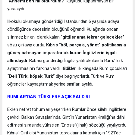
“Annemi ben mi öldürdüm?”
kuşkusu kapanmayan bir
yarasıydı.
İlkokulu okumaya gönderildiği İstanbul’dan 6 yaşında adaya
döndüğünde dedesinin öldüğünü öğrendi. Kulağında ondan
silinmez bir anı olarak kalan
“gittiler ama tekrar gelecekler”
sözü çınlayıp durdu.
Kıbrıs “böl, parçala, yönet” politikasıyla
güneş batmayan imparatorluk kuran İngilizlerin işgali
altındaydı
. Babası gönderdiği İngiliz yatılı okulunda Rum/Türk
ayrıştırmasının farkına vardı. İtildikleri ilk kavgada Rum çocukları
“Deli Türk, köpek Türk”
diye bağırıyorlardı. Türk ve Rum
öğrenciler kaynaştırmak yerine sınıfları ayrıldı.
RUMLAR’DAN TÜRKLERE AÇIK SALDIRI
Ekilen nefret tohumları yeşerirken Rumlar önce silahı İngilizlere
çevirdi. Balkan Savaşları'nda, Girit'in Yunanistan Krallığı'na dâhil
edilmesi sırasında yükselen “Enosis”(ilhak) sözcüğü yayılıyordu.
Kıbrıs’ı Girit gibi Yunanistan topraklarına katmak için 1921’de