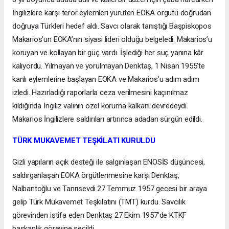
İngilizlere karşı terör eylemleri yürüten EOKA örgütü doğrudan
doğruya Türkleri hedef aldı. Savcı olarak tanıştığı Başpiskopos
Makarios’un EOKA’nın siyasi lideri olduğu belgeledi. Makarios’u
koruyan ve kollayan bir güç vardı. İşlediği her suç yanına kâr
kalıyordu. Yılmayan ve yorulmayan Denktaş, 1 Nisan 1955’te
kanlı eylemlerine başlayan EOKA ve Makarios’u adım adım
izledi. Hazırladığı raporlarla ceza verilmesini kaçınılmaz
kıldığında İngiliz valinin özel koruma kalkanı devredeydi.
Makarios İngilizlere saldırıları artırınca adadan sürgün edildi.
TÜRK MUKAVEMET TEŞKİLATI KURULDU
Gizli yapıların açık desteği ile salgınlaşan ENOSİS düşüncesi,
saldırganlaşan EOKA örgütlenmesine karşı Denktaş,
Nalbantoğlu ve Tanrısevdi 27 Temmuz 1957 gecesi bir araya
gelip Türk Mukavemet Teşkilatını (TMT) kurdu. Savcılık
görevinden istifa eden Denktaş 27 Ekim 1957’de KTKF
başkanlık görevine seçildi.