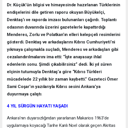
Dr. Küçük’ün bilgisi ve himayesinde hazırlanan Türklerinin
endişelerini dile getiren raporu okuyan Büyükelçi,
Denktaş’ı ve raporda imzası bulunanları çağırdı. Toplantı
odasının duvarında üzerini gazetelerle kapattırdığı
Menderes, Zorlu ve Polatkan’ın elleri kelepçeli resimlerini
gösterdi. Denktaş ve arkadaşlarını Kıbrıs Cumhuriyeti’ni
yıkmaya çalışmakla suçladı, Menderes ve arkadaşları gibi
cezalandırılmalarını ima etti: “İşte anayasayı ihlal
edenlerin sonu. Şimdi çıkabilirsiniz” dedi. İki yıl süren
elçinin tutumuyla Denktaş’a göre “Kıbrıs Türkleri
mücadelede 22 yıllık bir zaman kaybetti.” Gazeteci Ömer
Sami Coşar’ın yazılarıyla Kıbrıs sesini Ankara’ya
duyurmaya çalıştı
.
4 YIL SÜRGÜN HAYATI YAŞADI
Ankara’nın duyarsızlığından yararlanan Makarios 1963’de
uygulamaya koyacağı Tarihe Kanlı Noel olarak geçen Akritas