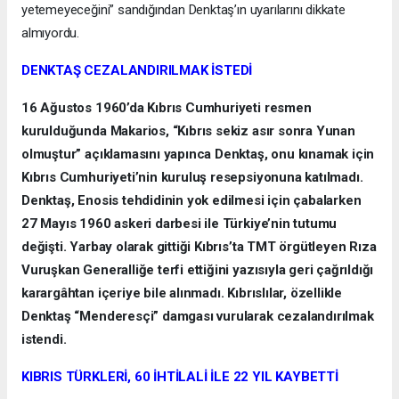
yetemeyeceğini” sandığından Denktaş’ın uyarılarını dikkate
almıyordu.
DENKTAŞ CEZALANDIRILMAK İSTEDİ
16 Ağustos 1960’da Kıbrıs Cumhuriyeti resmen
kurulduğunda Makarios, “Kıbrıs sekiz asır sonra Yunan
olmuştur” açıklamasını yapınca Denktaş, onu kınamak için
Kıbrıs Cumhuriyeti’nin kuruluş resepsiyonuna katılmadı.
Denktaş, Enosis tehdidinin yok edilmesi için çabalarken
27 Mayıs 1960 askeri darbesi ile Türkiye’nin tutumu
değişti. Yarbay olarak gittiği Kıbrıs’ta TMT örgütleyen Rıza
Vuruşkan Generalliğe terfi ettiğini yazısıyla geri çağrıldığı
karargâhtan içeriye bile alınmadı. Kıbrıslılar, özellikle
Denktaş “Menderesçi” damgası vurularak cezalandırılmak
istendi.
KIBRIS TÜRKLERİ, 60 İHTİLALİ İLE 22 YIL KAYBETTİ