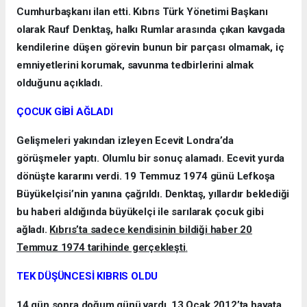
Cumhurbaşkanı ilan etti. Kıbrıs Türk Yönetimi Başkanı
olarak Rauf Denktaş, halkı Rumlar arasında çıkan kavgada
kendilerine düşen görevin bunun bir parçası olmamak, iç
emniyetlerini korumak, savunma tedbirlerini almak
olduğunu açıkladı.
ÇOCUK GİBİ AĞLADI
Gelişmeleri yakından izleyen Ecevit Londra’da
görüşmeler yaptı. Olumlu bir sonuç alamadı. Ecevit yurda
dönüşte kararını verdi. 19 Temmuz 1974 günü Lefkoşa
Büyükelçisi’nin yanına çağrıldı. Denktaş, yıllardır beklediği
bu haberi aldığında büyükelçi ile sarılarak çocuk gibi
ağladı.
Kıbrıs’ta sadece kendisinin bildiği haber 20
Temmuz 1974 tarihinde gerçekleşti
.
TEK DÜŞÜNCESİ KIBRIS OLDU
14 gün sonra doğum günü vardı. 13 Ocak 2012’ta hayata