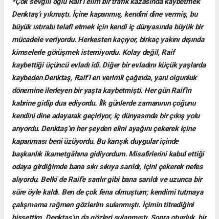
*Çok sevgili oğlu Raif’i elim bir trafik kazasında kaybetmek
Denktaş’ı yıkmıştı. İçine kapanmış, kendini dine vermiş, bu
büyük ıstırabı telafi etmek için kendi iç dünyasında büyük bir
mücadele veriyordu. Herkesten kaçıyor, birkaç yakını dışında
kimselerle görüşmek istemiyordu. Kolay değil, Raif
kaybettiği üçüncü evladı idi. Diğer bir evladını küçük yaşlarda
kaybeden Denktaş, Raif’i en verimli çağında, yani olgunluk
dönemine ilerleyen bir yaşta kaybetmişti. Her gün Raif’in
kabrine gidip dua ediyordu. İlk günlerde zamanının çoğunu
kendini dine adayarak geçiriyor, iç dünyasında bir çıkış yolu
arıyordu. Denktaş’ın her şeyden elini ayağını çekerek içine
kapanması beni üzüyordu. Bu karışık duygular içinde
başkanlık ikametgâhına gidiyordum. Misafirlerini kabul ettiği
odaya girdiğimde bana sıkı sıkıya sarıldı, içini çekerek nefes
alıyordu. Belki de Raif’e sarılır gibi bana sarıldı ve uzunca bir
süre öyle kaldı. Ben de çok fena olmuştum; kendimi tutmaya
çalışmama rağmen gözlerim sulanmıştı. İçimin titrediğini
hissettim. Denktaş’ın da gözleri sulanmıştı. Sonra oturduk, bir