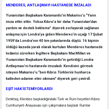
MENDERES, ANTLAŞMAYI HASTANEDE İMZALADI
Yunanistan Başbakanı Karamanlis’in Makarios’u “Yarın
imza ettin ettin. Yoksa Kıbrıs’a bir daha Yunanistan’dan
yardım ve destek bekleme” diyerek zorlayarak sağlanan
anlaşma için Londra’ya giden Menderes’in uçağı 17 Şubat
1959’da Londra’nın 40 km yakınlarında düştü. 16 kişinin
öldüğü kazada yaralı olarak kurtulan Menderes hastanede
tedavisi sürerken İngiltere Başbakanı MacMillan ve
Yunanistan Başbakanı Karamanlis’in getirdiği Londra
Antlaşması’nı hastanede imzaladı. Kendisini görmek
isteyen Makarios’u “ben Kıbrıs Türklerini hunharca
katleden adamın elini sıkmam” diyerek geri çevirdİ.
EŞİT HAK İSTEMİYORLARDI
Denktaş, Klerides başkanlığındaki Türk ve Rum heyetleri Kıbrıs
Cumhuriyeti Anayasası için çalışmalara başladı. Rumlar