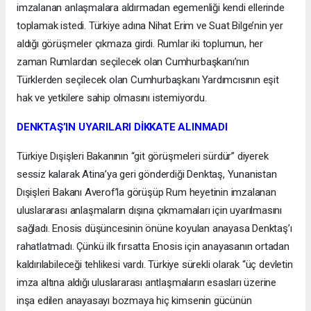
imzalanan anlaşmalara aldırmadan egemenliği kendi ellerinde
toplamak istedi. Türkiye adına Nihat Erim ve Suat Bilge’nin yer
aldığı görüşmeler çıkmaza girdi. Rumlar iki toplumun, her
zaman Rumlardan seçilecek olan Cumhurbaşkanı’nın
Türklerden seçilecek olan Cumhurbaşkanı Yardımcısının eşit
hak ve yetkilere sahip olmasını istemiyordu.
DENKTAŞ’IN UYARILARI DİKKATE ALINMADI
Türkiye Dışişleri Bakanının “git görüşmeleri sürdür” diyerek
sessiz kalarak Atina’ya geri gönderdiği Denktaş, Yunanistan
Dışişleri Bakanı Averof’la görüşüp Rum heyetinin imzalanan
uluslararası anlaşmaların dışına çıkmamaları için uyarılmasını
sağladı. Enosis düşüncesinin önüne koyulan anayasa Denktaş’ı
rahatlatmadı. Çünkü ilk fırsatta Enosis için anayasanın ortadan
kaldırılabileceği tehlikesi vardı. Türkiye sürekli olarak “üç devletin
imza altına aldığı uluslararası antlaşmaların esasları üzerine
inşa edilen anayasayı bozmaya hiç kimsenin gücünün