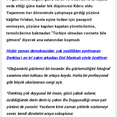
veda ettiği güne kadar tek düşüncesi Kıbrıs oldu.
Yaşamının her döneminde çatışmaya girdiği yüzüne
kâğıtlar fırlatan, hasta eşine tedavi için pasaport
vermeyen, yüzüne kapıları kapatan yöneticilerine,
temsilcilerine bakmadan “Türkiye olmadan cennete bile
gitmem” diyerek ana vatanından kopmadı.
Hiçbir zaman demokrasiden, çok seslilikten ayrılmayan
Denktaş’ı en iyi yakın arkadaşı Erol Manisalı şöyle özetliyor:
*Olağanüstü gözlemci bir insandır. Bu gözlemciliğini fotoğraf
sanatına olan tutkusu ile ortaya koydu. Hatta bir profesyonel
gibi birçok uluslararası sergi açtı.
*Denktaş çok duygusal bir insan, gözü çabuk sulanır,
üzüldüğünde derin derin iç çeker. Bu Duygusallığı onun şair
yönünü de yansıtır. Yazılarını kimi zaman şiirlerle süslemeyi
sever, kendi dizelerini araya sokuşturur.