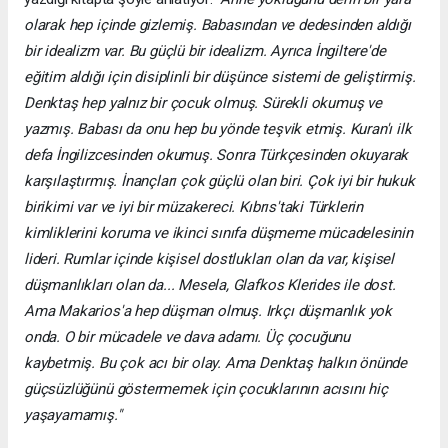
olarak hep içinde gizlemiş. Babasından ve dedesinden aldığı
bir idealizm var. Bu güçlü bir idealizm. Ayrıca İngiltere'de
eğitim aldığı için disiplinli bir düşünce sistemi de geliştirmiş.
Denktaş hep yalnız bir çocuk olmuş. Sürekli okumuş ve
yazmış. Babası da onu hep bu yönde teşvik etmiş. Kuran'ı ilk
defa İngilizcesinden okumuş. Sonra Türkçesinden okuyarak
karşılaştırmış. İnançları çok güçlü olan biri. Çok iyi bir hukuk
birikimi var ve iyi bir müzakereci. Kıbrıs'taki Türklerin
kimliklerini koruma ve ikinci sınıfa düşmeme mücadelesinin
lideri. Rumlar içinde kişisel dostlukları olan da var, kişisel
düşmanlıkları olan da... Mesela, Glafkos Klerides ile dost.
Ama Makarios'a hep düşman olmuş. Irkçı düşmanlık yok
onda. O bir mücadele ve dava adamı. Üç çocuğunu
kaybetmiş. Bu çok acı bir olay. Ama Denktaş halkın önünde
güçsüzlüğünü göstermemek için çocuklarının acısını hiç
yaşayamamış."