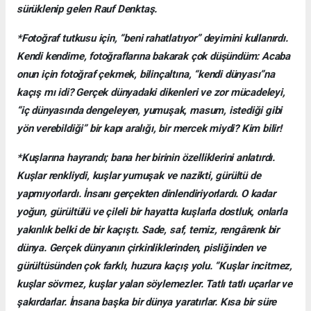
sürüklenip gelen Rauf Denktaş.
*Fotoğraf tutkusu için, “beni rahatlatıyor” deyimini kullanırdı.
Kendi kendime, fotoğraflarına bakarak çok düşündüm: Acaba
onun için fotoğraf çekmek, bilinçaltına, “kendi dünyası”na
kaçış mı idi? Gerçek dünyadaki dikenleri ve zor mücadeleyi,
“iç dünyasında dengeleyen, yumuşak, masum, istediği gibi
yön verebildiği” bir kapı aralığı, bir mercek miydi? Kim bilir!
*Kuşlarına hayrandı; bana her birinin özelliklerini anlatırdı.
Kuşlar renkliydi, kuşlar yumuşak ve nazikti, gürültü de
yapmıyorlardı. İnsanı gerçekten dinlendiriyorlardı. O kadar
yoğun, gürültülü ve çileli bir hayatta kuşlarla dostluk, onlarla
yakınlık belki de bir kaçıştı. Sade, saf, temiz, rengârenk bir
dünya. Gerçek dünyanın çirkinliklerinden, pisliğinden ve
gürültüsünden çok farklı, huzura kaçış yolu. “Kuşlar incitmez,
kuşlar sövmez, kuşlar yalan söylemezler. Tatlı tatlı uçarlar ve
şakırdarlar. İnsana başka bir dünya yaratırlar. Kısa bir süre