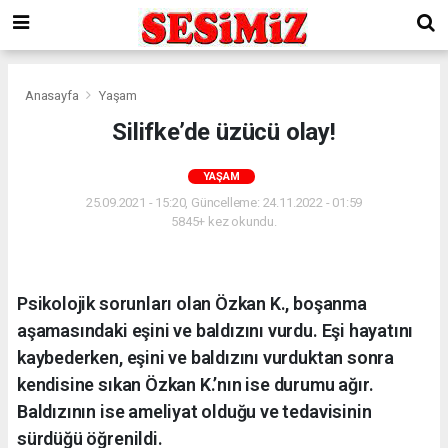
Anasayfa
Yaşam
Silifke’de üzücü olay!
YAŞAM
25.09.2021 - 15:20, Güncelleme: 24.11.2022 - 01:59
5845+ kez okundu.
Psikolojik sorunları olan Özkan K., boşanma
aşamasındaki eşini ve baldızını vurdu. Eşi hayatını
kaybederken, eşini ve baldızını vurduktan sonra
kendisine sıkan Özkan K.’nın ise durumu ağır.
Baldızının ise ameliyat olduğu ve tedavisinin
sürdüğü öğrenildi.