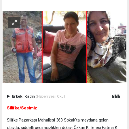
Erkek
|
Kadın
(Haberi Sesli Oku)
Silifke/Sesimiz
Silifke Pazarkaşı Mahallesi 363 Sokak'ta meydana gelen
olayda, şiddetli geçimsizlikten dolayı Özkan K. ile eşi Fatma K.