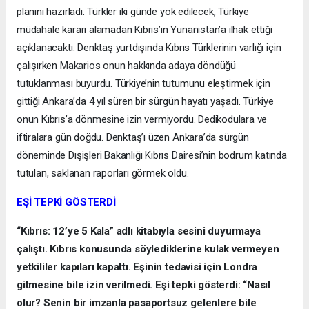
planını hazırladı. Türkler iki günde yok edilecek, Türkiye
müdahale kararı alamadan Kıbrıs’ın Yunanistan’a ilhak ettiği
açıklanacaktı. Denktaş yurtdışında Kıbrıs Türklerinin varlığı için
çalışırken Makarios onun hakkında adaya döndüğü
tutuklanması buyurdu. Türkiye’nin tutumunu eleştirmek için
gittiği Ankara’da 4 yıl süren bir sürgün hayatı yaşadı. Türkiye
onun Kıbrıs’a dönmesine izin vermiyordu. Dedikodulara ve
iftiralara gün doğdu. Denktaş’ı üzen Ankara’da sürgün
döneminde Dışişleri Bakanlığı Kıbrıs Dairesi’nin bodrum katında
tutulan, saklanan raporları görmek oldu.
EŞİ TEPKİ GÖSTERDİ
“Kıbrıs: 12’ye 5 Kala” adlı kitabıyla sesini duyurmaya
çalıştı. Kıbrıs konusunda söylediklerine kulak vermeyen
yetkililer kapıları kapattı. Eşinin tedavisi için Londra
gitmesine bile izin verilmedi. Eşi tepki gösterdi: “Nasıl
olur? Senin bir imzanla pasaportsuz gelenlere bile