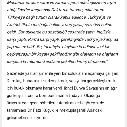
Muhtarlar etrafını sardı ve zaman içerisinde İngilizlerin tayin
ettiği liderler karşısında Doktorun tutumu, milli tutum,
Türkiye’ye bağlı tutum olarak kabul edilince, Türkiye’ye ve
Atatürk ilkelerine bağlı halkın yavaş yavaş sözcüsü haline
geldi. Zor günlerde bu sözcülüğü cesaretle yaptı. İngiliz’e
karşı yaptı, Rum’a karşı yaptı, gerektiğinde Türkiye’ye karşı da
yapmasını bildi. Bu, tabiatıyla, olayların kendisini yani bir
heykeltıraşın bir kayayı şekillendirir gibi olayların ve olayların
karşısında tutumun kendisini şekillendirmiş olmasıdır.”
Gazetede yazılar, şiirler ile yeni bir soluk alanı açamaya çalışan
Denktaş, babasının izinden gitmek, vasiyetini gerçekleştirmek
için hukuk okumaya karar verdi. İkinci Dünya Savaşı’nın en ağır
günleriydi. Londra bombardıman altındaydı. Okuduğu
üniversitede gece nöbetleri tutarak askerlik görevini de
tamamladı. Dr. Fazıl Küçük ile mektuplaşarak Ada’daki
gelişmeleri de izliyordu.