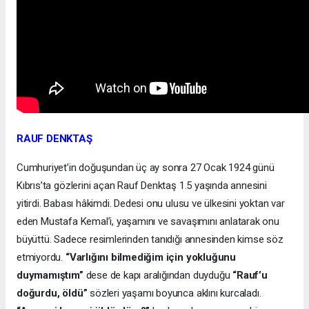
RAUF DENKTAŞ
Cumhuriyet’in doğuşundan üç ay sonra 27 Ocak 1924 günü
Kıbrıs’ta gözlerini açan Rauf Denktaş 1.5 yaşında annesini
yitirdi. Babası hâkimdi. Dedesi onu ulusu ve ülkesini yoktan var
eden Mustafa Kemal’i, yaşamını ve savaşımını anlatarak onu
büyüttü. Sadece resimlerinden tanıdığı annesinden kimse söz
etmiyordu.
“Varlığını bilmediğim için yokluğunu
duymamıştım”
dese de kapı aralığından duyduğu
“Rauf’u
doğurdu, öldü”
sözleri yaşamı boyunca aklını kurcaladı.