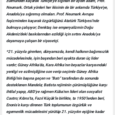
zulmünden kaçarak Türkiye’ye sığınan bir aydın adam, Prof.
Neumark. Ortak yönleri her ikisinin de bir anlamda Türkiye’ye,
Anadolu’ya sığınmış olmaları. Prof. Neumark Avrupa
faşizminden kaçarak özgürlüğünü Atatürk Türkiyesi’nde
bulmaya çalışıyor; Denktaş ise emperyalizmin Doğu
Akdeniz’deki baskılarından ezildiği için sırtını Anadolu’ya
dayamaya çalışan bir siyasetçi.
*21. yüzyıla girerken, dünyamızda, kendi halkının bağımsızlık
mücadelesinde, işin başından beri ayakta duran üç lider
vardır; Güney Afrika’da, Kara Afrika’nın beyazlar karşısındaki
yenilgi ve ezilmişliğine son verip seçimle Güney Afrika
Birliği’nin başına geçen ve “Batı” tarafından da sonunda
desteklenen Mandela; Batista rejiminin çürümüşlüğüne karşı
ihtilal yapıp, ABD’ye rağmen Küba’nın lideri olan sosyalist
Castro; Kıbrıs’ta, Fazıl Küçük’le birlikte, ta 1950’lerden beri,
Enonis’e karşı direnen Türk toplumunun özgürlük ve
egemenlik mücadelesini yürütüp 21. yüzyılın eşiğine kadar