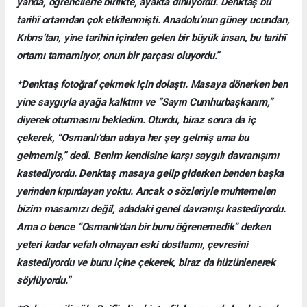
yanda, öğrencilerle birlikte, ayakta dinliyordu. Denktaş bu
tarihî ortamdan çok etkilenmişti. Anadolu’nun güney ucundan,
Kıbrıs’tan, yine tarihin içinden gelen bir büyük insan, bu tarihî
ortamı tamamlıyor, onun bir parçası oluyordu.”
*Denktaş fotoğraf çekmek için dolaştı. Masaya dönerken ben
yine saygıyla ayağa kalktım ve “Sayın Cumhurbaşkanım,”
diyerek oturmasını bekledim. Oturdu, biraz sonra da iç
çekerek, “Osmanlı’dan adaya her şey gelmiş ama bu
gelmemiş,” dedi. Benim kendisine karşı saygılı davranışımı
kastediyordu. Denktaş masaya gelip giderken benden başka
yerinden kıpırdayan yoktu. Ancak o sözleriyle muhtemelen
bizim masamızı değil, adadaki genel davranışı kastediyordu.
Ama o bence “Osmanlı’dan bir bunu öğrenemedik” derken
yeteri kadar vefalı olmayan eski dostlarını, çevresini
kastediyordu ve bunu içine çekerek, biraz da hüzünlenerek
söylüyordu.”