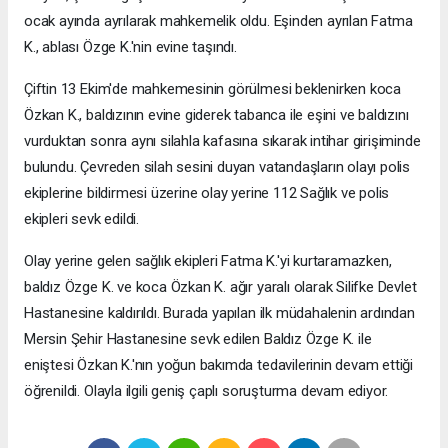
ocak ayında ayrılarak mahkemelik oldu. Eşinden ayrılan Fatma
K., ablası Özge K.'nin evine taşındı.
Çiftin 13 Ekim'de mahkemesinin görülmesi beklenirken koca
Özkan K., baldızının evine giderek tabanca ile eşini ve baldızını
vurduktan sonra aynı silahla kafasına sıkarak intihar girişiminde
bulundu. Çevreden silah sesini duyan vatandaşların olayı polis
ekiplerine bildirmesi üzerine olay yerine 112 Sağlık ve polis
ekipleri sevk edildi.
Olay yerine gelen sağlık ekipleri Fatma K.'yi kurtaramazken,
baldız Özge K. ve koca Özkan K. ağır yaralı olarak Silifke Devlet
Hastanesine kaldırıldı. Burada yapılan ilk müdahalenin ardından
Mersin Şehir Hastanesine sevk edilen Baldız Özge K. ile
eniştesi Özkan K.'nın yoğun bakımda tedavilerinin devam ettiği
öğrenildi. Olayla ilgili geniş çaplı soruşturma devam ediyor.