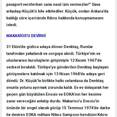
pasaport verirlerken sana nasıl izin vermezler!” Dava
arkadaşı Küçük’ü bile etkilediler. Küçük, ondan Ankara’da
kaldığı süre içerisinde Kıbrıs hakkında konuşmamasını
istedi.
MAKARİOS’U DEVİRDİ
31 Ekim’de gizlice adaya dönen Denktaş, Rumlar
tarafından yakalandı ve sorguya alındı. Türkiye’nin ve
uluslararası kuruluşların girişimiyle 12 Kasım 1967’de
serbest bırakıldı. Türkiye’ye gönderilen Denktaş başlayan
görüşmelere katılmak için 13 Nisan 1968’de adaya geri
döndü. Dr. Küçük’le birlikte halkı selamlasa da Denktaş
onunla yolunu ayırmak zorunda kaldı. Ev ev dolaşarak her
geçen gün büyütülen Enosis ve EOKA’nın her kesime
zarar vereceğini anlatıp durdu. Makarios’u Enosis’in
önünde bir engel olarak görüp 15 Temmuz 1974’de darbe
ile deviren EOKA militanı Nikos Sampson kendisini Kıbrıs