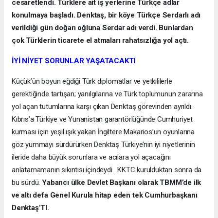
cesaretlendi. Türklere ait iş yerlerine Türkçe adlar
konulmaya başladı. Denktaş, bir köye Türkçe Serdarlı adı
verildiği gün doğan oğluna Serdar adı verdi. Bunlardan
çok Türklerin ticarete el atmaları rahatsızlığa yol açtı.
İYİ NİYET SORUNLAR YAŞATACAKTI
Küçük’ün boyun eğdiği Türk diplomatlar ve yetkililerle
gerektiğinde tartışan; yanılgılarına ve Türk toplumunun zararına
yol açan tutumlarına karşı çıkan Denktaş görevinden ayrıldı.
Kıbrıs’a Türkiye ve Yunanistan garantörlüğünde Cumhuriyet
kurması için yeşil ışık yakan İngiltere Makarios’un oyunlarına
göz yummayı sürdürürken Denktaş Türkiye’nin iyi niyetlerinin
ileride daha büyük sorunlara ve acılara yol açacağını
anlatamamanın sıkıntısı içindeydi. KKTC kurulduktan sonra da
bu sürdü.
Yabancı ülke Devlet Başkanı olarak TBMM’de ilk
ve altı defa Genel Kurula hitap eden tek Cumhurbaşkanı
Denktaş’TI.