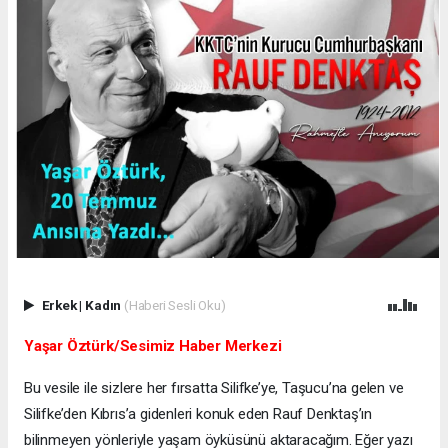
Erkek
|
Kadın
(Haberi Sesli Oku)
Yaşar Öztürk/Sesimiz Haber Merkezi
Bu vesile ile sizlere her fırsatta Silifke’ye, Taşucu’na gelen ve
Silifke’den Kıbrıs’a gidenleri konuk eden Rauf Denktaş’ın
bilinmeyen yönleriyle yaşam öyküsünü aktaracağım. Eğer yazı