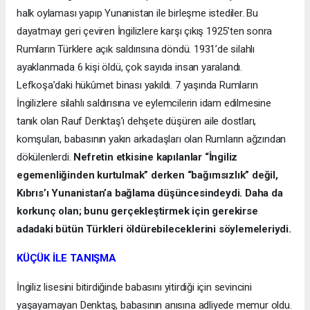
halk oylaması yapıp Yunanistan ile birleşme istediler. Bu
dayatmayı geri çeviren İngilizlere karşı çıkış 1925’ten sonra
Rumların Türklere açık saldırısına döndü. 1931’de silahlı
ayaklanmada 6 kişi öldü, çok sayıda insan yaralandı.
Lefkoşa’daki hükûmet binası yakıldı. 7 yaşında Rumların
İngilizlere silahlı saldırısına ve eylemcilerin idam edilmesine
tanık olan Rauf Denktaş’ı dehşete düşüren aile dostları,
komşuları, babasının yakın arkadaşları olan Rumların ağzından
dökülenlerdi.
Nefretin etkisine kapılanlar “İngiliz
egemenliğinden kurtulmak” derken “bağımsızlık” değil,
Kıbrıs’ı Yunanistan’a bağlama düşüncesindeydi. Daha da
korkunç olan; bunu gerçekleştirmek için gerekirse
adadaki bütün Türkleri öldürebileceklerini söylemeleriydi.
KÜÇÜK İLE TANIŞMA
İngiliz lisesini bitirdiğinde babasını yitirdiği için sevincini
yaşayamayan Denktaş, babasının anısına adliyede memur oldu.