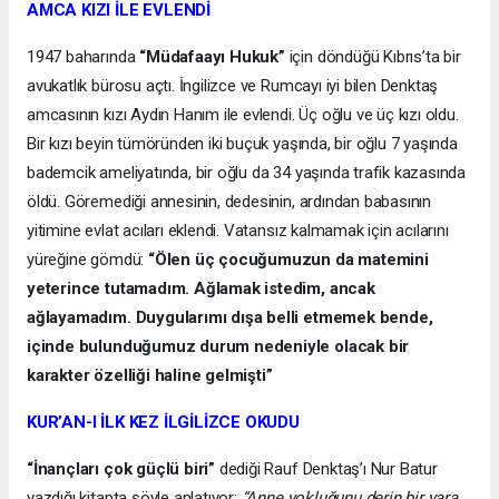
AMCA KIZI İLE EVLENDİ
1947 baharında
“Müdafaayı Hukuk”
için döndüğü Kıbrıs’ta bir
avukatlık bürosu açtı. İngilizce ve Rumcayı iyi bilen Denktaş
amcasının kızı Aydın Hanım ile evlendi. Üç oğlu ve üç kızı oldu.
Bir kızı beyin tümöründen iki buçuk yaşında, bir oğlu 7 yaşında
bademcik ameliyatında, bir oğlu da 34 yaşında trafik kazasında
öldü. Göremediği annesinin, dedesinin, ardından babasının
yitimine evlat acıları eklendi. Vatansız kalmamak için acılarını
yüreğine gömdü:
“Ölen üç çocuğumuzun da matemini
yeterince tutamadım. Ağlamak istedim, ancak
ağlayamadım. Duygularımı dışa belli etmemek bende,
içinde bulunduğumuz durum nedeniyle olacak bir
karakter özelliği haline gelmişti”
KUR’AN-I İLK KEZ İLGİLİZCE OKUDU
“İnançları çok güçlü biri”
dediği Rauf Denktaş’ı Nur Batur
yazdığı kitapta şöyle anlatıyor:
“Anne yokluğunu derin bir yara