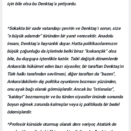
için bile olsa bu Denktaş’a yetiyordu.
*Sokakta bir sade vatandaşı çevirin ve Denktaş’ı sorun, size
“o büyük adamdır” türünden bir yanıt verecektir. Anadolu
insanı, Denktaş’a hayranlık duyar. Hatta politikacılarımızın
büyük çoğunluğu da içlerinde belki biraz “kıskançlık” olsa
bile, bu duyguya içtenlikle katılır. Tabii değişik dönemlerde
Ankara’da hükümet eden bazı siyasiler, bir taraftan Denktaş’ın
Türk halkı tarafından sevilmesi, diğer taraftan da “bazen”,
Ankara’dakilerin dış politika oyunlarını bozması yüzünden,
onu ayak bağı olarak görmüşlerdir. Ancak bu “istisnalar”,
“kaideyi” bozmamıştır ve bu türden siyasiler önünde sonunda
boyun eğmek zorunda kalmışlar veya iç politikada bir bedel
ödemişlerdir.
*Profesör kürsüde oturmuş olarak ders veriyor, Atatürk de