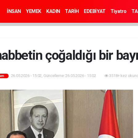
İNSAN
YEMEK
KADIN
TARİH
EDEBİYAT
Tiyatro
TA
abbetin çoğaldığı bir bay
26.05.2026 - 15:02, Güncelleme: 26.05.2026 - 15:02
3518+ kez okund
am