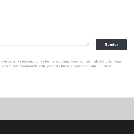
Gönder
uyor ve silifkesesimiz.com sitesine yaptığınız yorumunuzla ilgili doğrudan veya
. Yazılan tüm yorumlardan site yönetimi hiçbir şekilde sorumlu tutulamaz.