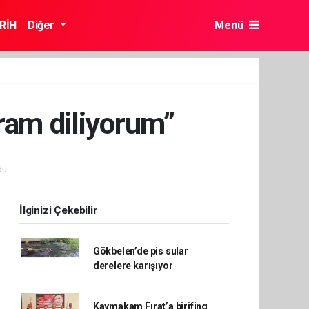
RİH
Diğer
Menü
ram diliyorum”
u.
İlginizi Çekebilir
Gökbelen’de pis sular
derelere karışıyor
Kaymakam Fırat’a birifing