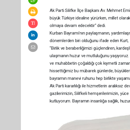
Ak Parti Silifke İlçe Başkanı Av. Mehmet Emi
büyük Türkiye idealine yürürken, millet ola
olmaya devam edecektir" dedi.
Kurban Bayramı'nın paylaşmanın, yardımlaş
dönemlerden biri olduğunu ifade eden Kurt, ş
"Birlik ve beraberliğimizi güçlendiren, kard
ulaşmanın huzur ve mutluluğunu yaşıyoruz. Ba
ve muhabbetin çoğaldığı çok kıymetli zaman
hissettiğimiz bu mübarek günlerde, büyükleri
bayramın manevi ruhunu hep birlikte yaşama
Ak Parti kararlılığı ile hizmetlerin aralıksız
gazilerimizin, Silifkeli hemşerilerimizin, yü
kutluyorum. Bayramın insanlığa sağlık, huzu