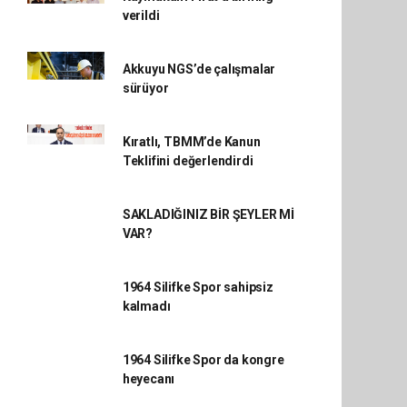
verildi
Akkuyu NGS’de çalışmalar
sürüyor
Kıratlı, TBMM’de Kanun
Teklifini değerlendirdi
SAKLADIĞINIZ BİR ŞEYLER Mİ
VAR?
1964 Silifke Spor sahipsiz
kalmadı
1964 Silifke Spor da kongre
heyecanı