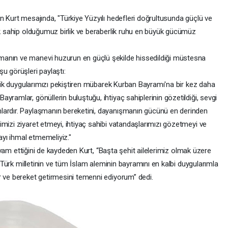
n Kurt mesajında, "Türkiye Yüzyılı hedefleri doğrultusunda güçlü ve
rak sahip olduğumuz birlik ve beraberlik ruhu en büyük gücümüz
manın ve manevi huzurun en güçlü şekilde hissedildiği müstesna
u görüşleri paylaştı:
eşlik duygularımızı pekiştiren mübarek Kurban Bayramı'na bir kez daha
yramlar, gönüllerin buluştuğu, ihtiyaç sahiplerinin gözetildiği, sevgi
lardır. Paylaşmanın bereketini, dayanışmanın gücünü en derinden
mizi ziyaret etmeyi, ihtiyaç sahibi vatandaşlarımızı gözetmeyi ve
yı ihmal etmemeliyiz."
 devam ettiğini de kaydeden Kurt, “Başta şehit ailelerimiz olmak üzere
ce Türk milletinin ve tüm İslam aleminin bayramını en kalbi duygularımla
r ve bereket getirmesini temenni ediyorum” dedi.