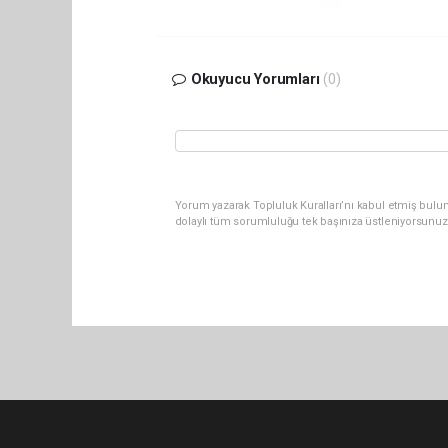
Okuyucu Yorumları
(0)
Yorum yazarak Topluluk Kuralları’nı kabul etmiş bulun
dolaylı tüm sorumluluğu tek başınıza üstleniyorsunuz