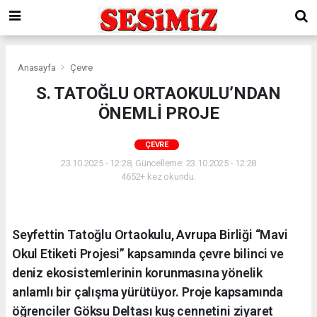
Anasayfa
Çevre
S. TATOĞLU ORTAOKULU’NDAN
ÖNEMLİ PROJE
ÇEVRE
23.10.2025 - 12:28, Güncelleme: 23.10.2025 - 12:28
4652+ kez okundu.
Seyfettin Tatoğlu Ortaokulu, Avrupa Birliği “Mavi
Okul Etiketi Projesi” kapsamında çevre bilinci ve
deniz ekosistemlerinin korunmasına yönelik
anlamlı bir çalışma yürütüyor. Proje kapsamında
öğrenciler Göksu Deltası kuş cennetini ziyaret