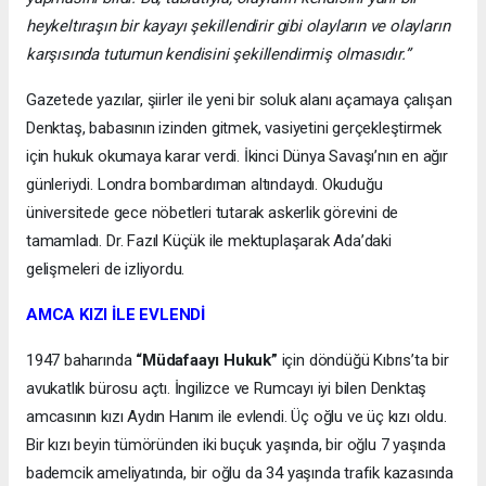
heykeltıraşın bir kayayı şekillendirir gibi olayların ve olayların
karşısında tutumun kendisini şekillendirmiş olmasıdır.”
Gazetede yazılar, şiirler ile yeni bir soluk alanı açamaya çalışan
Denktaş, babasının izinden gitmek, vasiyetini gerçekleştirmek
için hukuk okumaya karar verdi. İkinci Dünya Savaşı’nın en ağır
günleriydi. Londra bombardıman altındaydı. Okuduğu
üniversitede gece nöbetleri tutarak askerlik görevini de
tamamladı. Dr. Fazıl Küçük ile mektuplaşarak Ada’daki
gelişmeleri de izliyordu.
AMCA KIZI İLE EVLENDİ
1947 baharında
“Müdafaayı Hukuk”
için döndüğü Kıbrıs’ta bir
avukatlık bürosu açtı. İngilizce ve Rumcayı iyi bilen Denktaş
amcasının kızı Aydın Hanım ile evlendi. Üç oğlu ve üç kızı oldu.
Bir kızı beyin tümöründen iki buçuk yaşında, bir oğlu 7 yaşında
bademcik ameliyatında, bir oğlu da 34 yaşında trafik kazasında