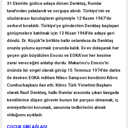
31 Ekim’de gizlice adaya dönen Denktaş, Rumlar
tarafından yakalandı ve sorguya alındı. Türkiye’nin ve
uluslararası kuruluşların girişimiyle 12 Kasım 1967’de
serbest bırakıldı. Türkiye’ye gönderilen Denktaş başlayan
görüşmelere katılmak için 13 Nisan 1968’de adaya geri
döndü. Dr. Küçük’le birlikte halkı selamlasa da Denktaş
onunla yolunu ayırmak zorunda kaldı. Ev ev dolaşarak her
geçen gün büyütülen Enosis ve EOKA’nın her kesime
zarar vereceğini anlatıp durdu. Makarios’u Enosis’in
önünde bir engel olarak görüp 15 Temmuz 1974’de darbe
ile deviren EOKA militanı Nikos Sampson kendisini Kıbrıs
Cumhurbaşkanı ilan etti. Kıbrıs Türk Yönetimi Başkanı
olarak Rauf Denktaş, halkı Rumlar arasında çıkan kavgada
kendilerine düşen görevin bunun bir parçası olmamak, iç
emniyetlerini korumak, savunma tedbirlerini almak
olduğunu açıkladı.
ÇOCUK GİBİ AĞLADI