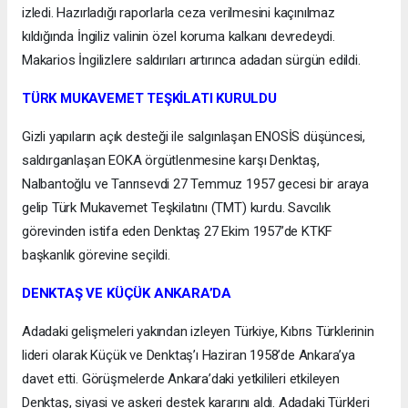
izledi. Hazırladığı raporlarla ceza verilmesini kaçınılmaz
kıldığında İngiliz valinin özel koruma kalkanı devredeydi.
Makarios İngilizlere saldırıları artırınca adadan sürgün edildi.
TÜRK MUKAVEMET TEŞKİLATI KURULDU
Gizli yapıların açık desteği ile salgınlaşan ENOSİS düşüncesi,
saldırganlaşan EOKA örgütlenmesine karşı Denktaş,
Nalbantoğlu ve Tanrısevdi 27 Temmuz 1957 gecesi bir araya
gelip Türk Mukavemet Teşkilatını (TMT) kurdu. Savcılık
görevinden istifa eden Denktaş 27 Ekim 1957’de KTKF
başkanlık görevine seçildi.
DENKTAŞ VE KÜÇÜK ANKARA’DA
Adadaki gelişmeleri yakından izleyen Türkiye, Kıbrıs Türklerinin
lideri olarak Küçük ve Denktaş’ı Haziran 1958’de Ankara’ya
davet etti. Görüşmelerde Ankara’daki yetkilileri etkileyen
Denktaş, siyasi ve askeri destek kararını aldı. Adadaki Türkleri