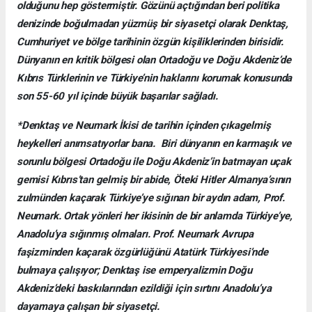
olduğunu hep göstermiştir. Gözünü açtığından beri politika
denizinde boğulmadan yüzmüş bir siyasetçi olarak Denktaş,
Cumhuriyet ve bölge tarihinin özgün kişiliklerinden birisidir.
Dünyanın en kritik bölgesi olan Ortadoğu ve Doğu Akdeniz’de
Kıbrıs Türklerinin ve Türkiye’nin haklarını korumak konusunda
son 55-60 yıl içinde büyük başarılar sağladı.
*Denktaş ve Neumark İkisi de tarihin içinden çıkagelmiş
heykelleri anımsatıyorlar bana. Biri dünyanın en karmaşık ve
sorunlu bölgesi Ortadoğu ile Doğu Akdeniz’in batmayan uçak
gemisi Kıbrıs’tan gelmiş bir abide, Öteki Hitler Almanya’sının
zulmünden kaçarak Türkiye’ye sığınan bir aydın adam, Prof.
Neumark. Ortak yönleri her ikisinin de bir anlamda Türkiye’ye,
Anadolu’ya sığınmış olmaları. Prof. Neumark Avrupa
faşizminden kaçarak özgürlüğünü Atatürk Türkiyesi’nde
bulmaya çalışıyor; Denktaş ise emperyalizmin Doğu
Akdeniz’deki baskılarından ezildiği için sırtını Anadolu’ya
dayamaya çalışan bir siyasetçi.