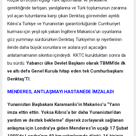
Küçük’ün boyun eğdiği Türk diplomatlar ve yetkililerle
gerektiğinde tartışan; yanılgılarına ve Türk toplumunun zararına
yol açan tutumlarına karşı çıkan Denktaş görevinden ayrıldı.
Kıbrıs’a Türkiye ve Yunanistan garantörlüğünde Cumhuriyet
kurması için yeşil ışık yakan İngiltere Makarios’un oyunlarına
göz yummayı sürdürürken Denktaş Türkiye’nin iyi niyetlerinin
ileride daha büyük sorunlara ve acılara yol açacağını
anlatamamanın sıkıntısı içindeydi. KKTC kurulduktan sonra da
bu sürdü.
Yabancı ülke Devlet Başkanı olarak TBMM’de ilk
ve altı defa Genel Kurula hitap eden tek Cumhurbaşkanı
Denktaş’TI.
MENDERES, ANTLAŞMAYI HASTANEDE İMZALADI
Yunanistan Başbakanı Karamanlis’in Makarios’u “Yarın
imza ettin ettin. Yoksa Kıbrıs’a bir daha Yunanistan’dan
yardım ve destek bekleme” diyerek zorlayarak sağlanan
anlaşma için Londra’ya giden Menderes’in uçağı 17 Şubat