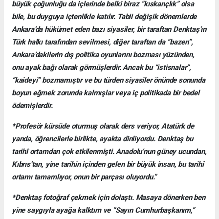
büyük çoğunluğu da içlerinde belki biraz “kıskançlık” olsa
bile, bu duyguya içtenlikle katılır. Tabii değişik dönemlerde
Ankara’da hükümet eden bazı siyasiler, bir taraftan Denktaş’ın
Türk halkı tarafından sevilmesi, diğer taraftan da “bazen”,
Ankara’dakilerin dış politika oyunlarını bozması yüzünden,
onu ayak bağı olarak görmüşlerdir. Ancak bu “istisnalar”,
“kaideyi” bozmamıştır ve bu türden siyasiler önünde sonunda
boyun eğmek zorunda kalmışlar veya iç politikada bir bedel
ödemişlerdir.
*Profesör kürsüde oturmuş olarak ders veriyor, Atatürk de
yanda, öğrencilerle birlikte, ayakta dinliyordu. Denktaş bu
tarihî ortamdan çok etkilenmişti. Anadolu’nun güney ucundan,
Kıbrıs’tan, yine tarihin içinden gelen bir büyük insan, bu tarihî
ortamı tamamlıyor, onun bir parçası oluyordu.”
*Denktaş fotoğraf çekmek için dolaştı. Masaya dönerken ben
yine saygıyla ayağa kalktım ve “Sayın Cumhurbaşkanım,”