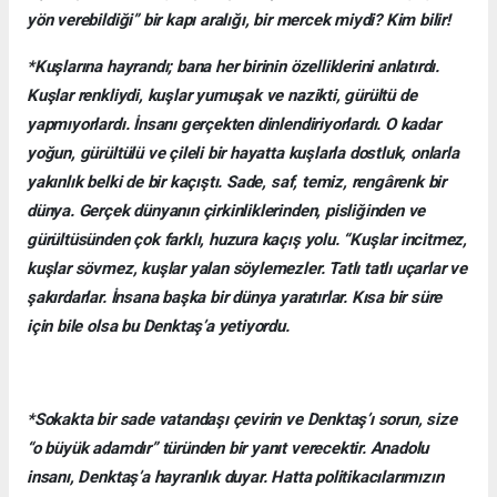
yön verebildiği” bir kapı aralığı, bir mercek miydi? Kim bilir!
*Kuşlarına hayrandı; bana her birinin özelliklerini anlatırdı.
Kuşlar renkliydi, kuşlar yumuşak ve nazikti, gürültü de
yapmıyorlardı. İnsanı gerçekten dinlendiriyorlardı. O kadar
yoğun, gürültülü ve çileli bir hayatta kuşlarla dostluk, onlarla
yakınlık belki de bir kaçıştı. Sade, saf, temiz, rengârenk bir
dünya. Gerçek dünyanın çirkinliklerinden, pisliğinden ve
gürültüsünden çok farklı, huzura kaçış yolu. “Kuşlar incitmez,
kuşlar sövmez, kuşlar yalan söylemezler. Tatlı tatlı uçarlar ve
şakırdarlar. İnsana başka bir dünya yaratırlar. Kısa bir süre
için bile olsa bu Denktaş’a yetiyordu.
*Sokakta bir sade vatandaşı çevirin ve Denktaş’ı sorun, size
“o büyük adamdır” türünden bir yanıt verecektir. Anadolu
insanı, Denktaş’a hayranlık duyar. Hatta politikacılarımızın