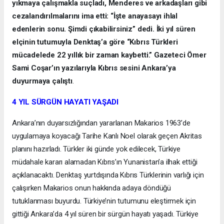
yıkmaya çalışmakla suçladı, Menderes ve arkadaşları gibi
cezalandırılmalarını ima etti: “İşte anayasayı ihlal
edenlerin sonu. Şimdi çıkabilirsiniz” dedi. İki yıl süren
elçinin tutumuyla Denktaş’a göre “Kıbrıs Türkleri
mücadelede 22 yıllık bir zaman kaybetti.” Gazeteci Ömer
Sami Coşar’ın yazılarıyla Kıbrıs sesini Ankara’ya
duyurmaya çalıştı
.
4 YIL SÜRGÜN HAYATI YAŞADI
Ankara’nın duyarsızlığından yararlanan Makarios 1963’de
uygulamaya koyacağı Tarihe Kanlı Noel olarak geçen Akritas
planını hazırladı. Türkler iki günde yok edilecek, Türkiye
müdahale kararı alamadan Kıbrıs’ın Yunanistan’a ilhak ettiği
açıklanacaktı. Denktaş yurtdışında Kıbrıs Türklerinin varlığı için
çalışırken Makarios onun hakkında adaya döndüğü
tutuklanması buyurdu. Türkiye’nin tutumunu eleştirmek için
gittiği Ankara’da 4 yıl süren bir sürgün hayatı yaşadı. Türkiye