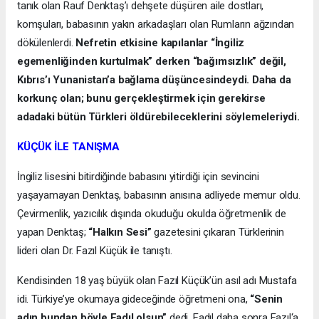
tanık olan Rauf Denktaş’ı dehşete düşüren aile dostları,
komşuları, babasının yakın arkadaşları olan Rumların ağzından
dökülenlerdi.
Nefretin etkisine kapılanlar “İngiliz
egemenliğinden kurtulmak” derken “bağımsızlık” değil,
Kıbrıs’ı Yunanistan’a bağlama düşüncesindeydi. Daha da
korkunç olan; bunu gerçekleştirmek için gerekirse
adadaki bütün Türkleri öldürebileceklerini söylemeleriydi.
KÜÇÜK İLE TANIŞMA
İngiliz lisesini bitirdiğinde babasını yitirdiği için sevincini
yaşayamayan Denktaş, babasının anısına adliyede memur oldu.
Çevirmenlik, yazıcılık dışında okuduğu okulda öğretmenlik de
yapan Denktaş;
“Halkın Sesi”
gazetesini çıkaran Türklerinin
lideri olan Dr. Fazıl Küçük ile tanıştı.
Kendisinden 18 yaş büyük olan Fazıl Küçük’ün asıl adı Mustafa
idi. Türkiye’ye okumaya gideceğinde öğretmeni ona,
“Senin
adın bundan böyle Fadıl olsun”
dedi. Fadıl daha sonra Fazıl‘a