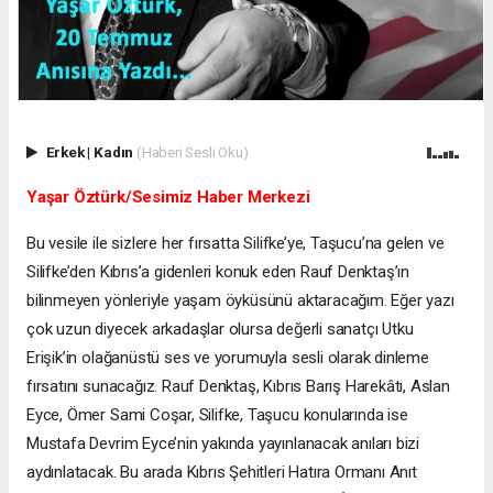
Erkek
|
Kadın
(Haberi Sesli Oku)
Yaşar Öztürk/Sesimiz Haber Merkezi
Bu vesile ile sizlere her fırsatta Silifke’ye, Taşucu’na gelen ve
Silifke’den Kıbrıs’a gidenleri konuk eden Rauf Denktaş’ın
bilinmeyen yönleriyle yaşam öyküsünü aktaracağım. Eğer yazı
çok uzun diyecek arkadaşlar olursa değerli sanatçı Utku
Erişik’in olağanüstü ses ve yorumuyla sesli olarak dinleme
fırsatını sunacağız. Rauf Denktaş, Kıbrıs Barış Harekâtı, Aslan
Eyce, Ömer Sami Coşar, Silifke, Taşucu konularında ise
Mustafa Devrim Eyce’nin yakında yayınlanacak anıları bizi
aydınlatacak. Bu arada Kıbrıs Şehitleri Hatıra Ormanı Anıt