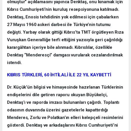
olmuştur” açıklamasını yapınca Denktaş, onu kınamak için
Kıbrıs Cumhuriyeti’nin kuruluş resepsiyonuna katılmadı.
Denktaş, Enosis tehdidinin yok edilmesi için çabalarken
27 Mayıs 1960 askeri darbesi ile Türkiye’nin tutumu
değişti. Yarbay olarak gittiği Kıbrıs’ta TMT örgütleyen Rıza
Vuruşkan Generalliğe terfi ettiğini yazısıyla geri çağrıldığı
karargâhtan içeriye bile alınmadı. Kıbrıslılar, özellikle
Denktaş “Menderesçi” damgası vurularak cezalandırılmak
istendi.
KIBRIS TÜRKLERİ, 60 İHTİLALİ İLE 22 YIL KAYBETTİ
Dr. Küçük’ün bilgisi ve himayesinde hazırlanan Türklerinin
endişelerini dile getiren raporu okuyan Büyükelçi,
Denktaş’ı ve raporda imzası bulunanları çağırdı. Toplantı
odasının duvarında üzerini gazetelerle kapattırdığı
Menderes, Zorlu ve Polatkan’ın elleri kelepçeli resimlerini
gösterdi. Denktaş ve arkadaşlarını Kıbrıs Cumhuriyeti’ni