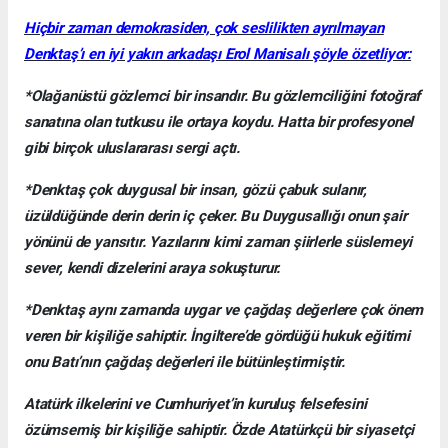
Hiçbir zaman demokrasiden, çok seslilikten ayrılmayan
Denktaş’ı en iyi yakın arkadaşı Erol Manisalı şöyle özetliyor:
*Olağanüstü gözlemci bir insandır. Bu gözlemciliğini fotoğraf
sanatına olan tutkusu ile ortaya koydu. Hatta bir profesyonel
gibi birçok uluslararası sergi açtı.
*Denktaş çok duygusal bir insan, gözü çabuk sulanır,
üzüldüğünde derin derin iç çeker. Bu Duygusallığı onun şair
yönünü de yansıtır. Yazılarını kimi zaman şiirlerle süslemeyi
sever, kendi dizelerini araya sokuşturur.
*Denktaş aynı zamanda uygar ve çağdaş değerlere çok önem
veren bir kişiliğe sahiptir. İngiltere’de gördüğü hukuk eğitimi
onu Batı’nın çağdaş değerleri ile bütünleştirmiştir.
Atatürk ilkelerini ve Cumhuriyet’in kuruluş felsefesini
özümsemiş bir kişiliğe sahiptir. Özde Atatürkçü bir siyasetçi