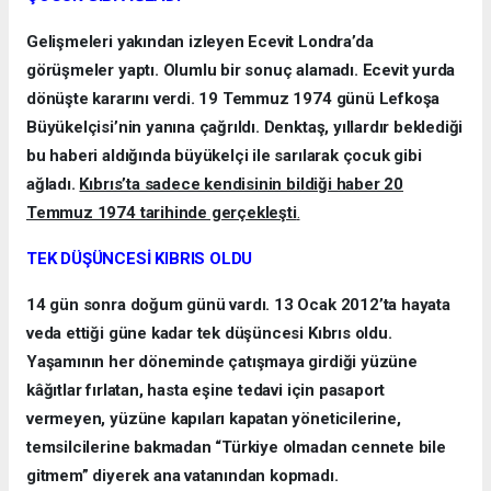
Gelişmeleri yakından izleyen Ecevit Londra’da
görüşmeler yaptı. Olumlu bir sonuç alamadı. Ecevit yurda
dönüşte kararını verdi. 19 Temmuz 1974 günü Lefkoşa
Büyükelçisi’nin yanına çağrıldı. Denktaş, yıllardır beklediği
bu haberi aldığında büyükelçi ile sarılarak çocuk gibi
ağladı.
Kıbrıs’ta sadece kendisinin bildiği haber 20
Temmuz 1974 tarihinde gerçekleşti
.
TEK DÜŞÜNCESİ KIBRIS OLDU
14 gün sonra doğum günü vardı. 13 Ocak 2012’ta hayata
veda ettiği güne kadar tek düşüncesi Kıbrıs oldu.
Yaşamının her döneminde çatışmaya girdiği yüzüne
kâğıtlar fırlatan, hasta eşine tedavi için pasaport
vermeyen, yüzüne kapıları kapatan yöneticilerine,
temsilcilerine bakmadan “Türkiye olmadan cennete bile
gitmem” diyerek ana vatanından kopmadı.