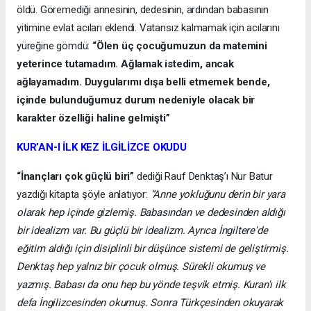
öldü. Göremediği annesinin, dedesinin, ardından babasının
yitimine evlat acıları eklendi. Vatansız kalmamak için acılarını
yüreğine gömdü:
“Ölen üç çocuğumuzun da matemini
yeterince tutamadım. Ağlamak istedim, ancak
ağlayamadım. Duygularımı dışa belli etmemek bende,
içinde bulunduğumuz durum nedeniyle olacak bir
karakter özelliği haline gelmişti”
KUR’AN-I İLK KEZ İLGİLİZCE OKUDU
“İnançları çok güçlü biri”
dediği Rauf Denktaş’ı Nur Batur
yazdığı kitapta şöyle anlatıyor:
“Anne yokluğunu derin bir yara
olarak hep içinde gizlemiş. Babasından ve dedesinden aldığı
bir idealizm var. Bu güçlü bir idealizm. Ayrıca İngiltere'de
eğitim aldığı için disiplinli bir düşünce sistemi de geliştirmiş.
Denktaş hep yalnız bir çocuk olmuş. Sürekli okumuş ve
yazmış. Babası da onu hep bu yönde teşvik etmiş. Kuran'ı ilk
defa İngilizcesinden okumuş. Sonra Türkçesinden okuyarak