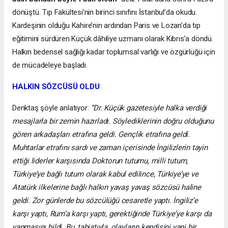
dönüştü. Tıp Fakültesi’nin birinci sınıfını İstanbul’da okudu.
Kardeşinin olduğu Kahire’nin ardından Paris ve Lozan’da tıp
eğitimini sürdüren Küçük dâhiliye uzmanı olarak Kıbrıs’a döndü.
Halkın bedensel sağlığı kadar toplumsal varlığı ve özgürlüğü için
de mücadeleye başladı.
HALKIN SÖZCÜSÜ OLDU
Denktaş şöyle anlatıyor:
“Dr. Küçük gazetesiyle halka verdiği
mesajlarla bir zemin hazırladı. Söylediklerinin doğru olduğunu
gören arkadaşları etrafına geldi. Gençlik etrafına geldi.
Muhtarlar etrafını sardı ve zaman içerisinde İngilizlerin tayin
ettiği liderler karşısında Doktorun tutumu, milli tutum,
Türkiye’ye bağlı tutum olarak kabul edilince, Türkiye’ye ve
Atatürk ilkelerine bağlı halkın yavaş yavaş sözcüsü haline
geldi. Zor günlerde bu sözcülüğü cesaretle yaptı. İngiliz’e
karşı yaptı, Rum’a karşı yaptı, gerektiğinde Türkiye’ye karşı da
yapmasını bildi. Bu, tabiatıyla, olayların kendisini yani bir