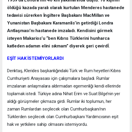
1959’da Londra’nın 40 km yakınlarında düştü. 16 kişinin
öldüğü kazada yaralı olarak kurtulan Menderes hastanede
tedavisi sürerken İngiltere Başbakanı MacMillan ve
Yunanistan Başbakanı Karamanlis’in getirdiği Londra
Antlaşması’nı hastanede imzaladı. Kendisini görmek
isteyen Makarios’u “ben Kıbrıs Türklerini hunharca
katleden adamın elini sıkmam” diyerek geri çevirdİ.
EŞİT HAK İSTEMİYORLARDI
Denktaş, Klerides başkanlığındaki Türk ve Rum heyetleri Kıbrıs
Cumhuriyeti Anayasası için çalışmalara başladı. Rumlar
imzalanan anlaşmalara aldırmadan egemenliği kendi ellerinde
toplamak istedi. Türkiye adına Nihat Erim ve Suat Bilge’nin yer
aldığı görüşmeler çıkmaza girdi. Rumlar iki toplumun, her
zaman Rumlardan seçilecek olan Cumhurbaşkanı’nın
Türklerden seçilecek olan Cumhurbaşkanı Yardımcısının eşit
hak ve yetkilere sahip olmasını istemiyordu.