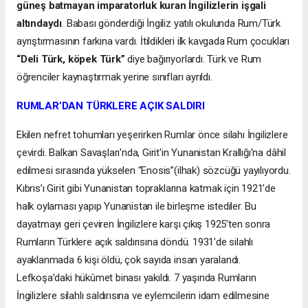
güneş batmayan imparatorluk kuran İngilizlerin işgali
altındaydı
. Babası gönderdiği İngiliz yatılı okulunda Rum/Türk
ayrıştırmasının farkına vardı. İtildikleri ilk kavgada Rum çocukları
“Deli Türk, köpek Türk”
diye bağırıyorlardı. Türk ve Rum
öğrenciler kaynaştırmak yerine sınıfları ayrıldı.
RUMLAR’DAN TÜRKLERE AÇIK SALDIRI
Ekilen nefret tohumları yeşerirken Rumlar önce silahı İngilizlere
çevirdi. Balkan Savaşları'nda, Girit'in Yunanistan Krallığı'na dâhil
edilmesi sırasında yükselen “Enosis”(ilhak) sözcüğü yayılıyordu.
Kıbrıs’ı Girit gibi Yunanistan topraklarına katmak için 1921’de
halk oylaması yapıp Yunanistan ile birleşme istediler. Bu
dayatmayı geri çeviren İngilizlere karşı çıkış 1925’ten sonra
Rumların Türklere açık saldırısına döndü. 1931’de silahlı
ayaklanmada 6 kişi öldü, çok sayıda insan yaralandı.
Lefkoşa’daki hükûmet binası yakıldı. 7 yaşında Rumların
İngilizlere silahlı saldırısına ve eylemcilerin idam edilmesine