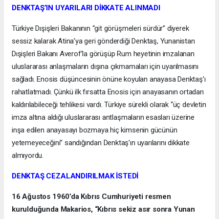
DENKTAŞ’IN UYARILARI DİKKATE ALINMADI
Türkiye Dışişleri Bakanının “git görüşmeleri sürdür” diyerek
sessiz kalarak Atina’ya geri gönderdiği Denktaş, Yunanistan
Dışişleri Bakanı Averof’la görüşüp Rum heyetinin imzalanan
uluslararası anlaşmaların dışına çıkmamaları için uyarılmasını
sağladı. Enosis düşüncesinin önüne koyulan anayasa Denktaş’ı
rahatlatmadı. Çünkü ilk fırsatta Enosis için anayasanın ortadan
kaldırılabileceği tehlikesi vardı. Türkiye sürekli olarak “üç devletin
imza altına aldığı uluslararası antlaşmaların esasları üzerine
inşa edilen anayasayı bozmaya hiç kimsenin gücünün
yetemeyeceğini” sandığından Denktaş’ın uyarılarını dikkate
almıyordu.
DENKTAŞ CEZALANDIRILMAK İSTEDİ
16 Ağustos 1960’da Kıbrıs Cumhuriyeti resmen
kurulduğunda Makarios, “Kıbrıs sekiz asır sonra Yunan