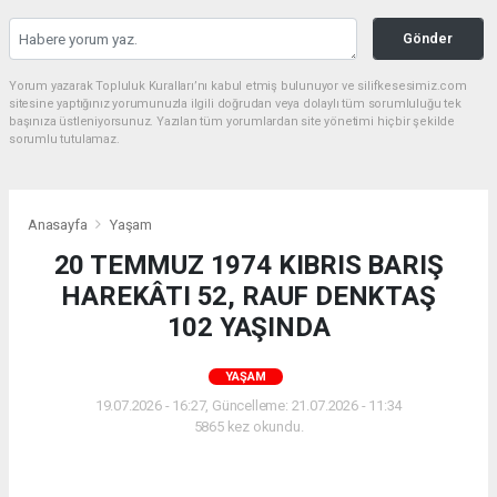
Gönder
Yorum yazarak Topluluk Kuralları’nı kabul etmiş bulunuyor ve silifkesesimiz.com
sitesine yaptığınız yorumunuzla ilgili doğrudan veya dolaylı tüm sorumluluğu tek
başınıza üstleniyorsunuz. Yazılan tüm yorumlardan site yönetimi hiçbir şekilde
sorumlu tutulamaz.
Anasayfa
Yaşam
20 TEMMUZ 1974 KIBRIS BARIŞ
HAREKÂTI 52, RAUF DENKTAŞ
102 YAŞINDA
YAŞAM
19.07.2026 - 16:27, Güncelleme: 21.07.2026 - 11:34
5865 kez okundu.