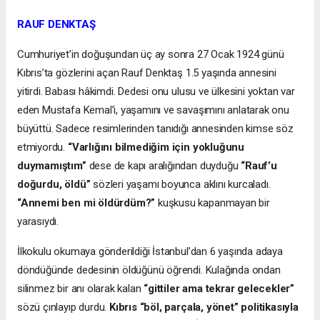
RAUF DENKTAŞ
Cumhuriyet’in doğuşundan üç ay sonra 27 Ocak 1924 günü
Kıbrıs’ta gözlerini açan Rauf Denktaş 1.5 yaşında annesini
yitirdi. Babası hâkimdi. Dedesi onu ulusu ve ülkesini yoktan var
eden Mustafa Kemal’i, yaşamını ve savaşımını anlatarak onu
büyüttü. Sadece resimlerinden tanıdığı annesinden kimse söz
etmiyordu.
“Varlığını bilmediğim için yokluğunu
duymamıştım”
dese de kapı aralığından duyduğu
“Rauf’u
doğurdu, öldü”
sözleri yaşamı boyunca aklını kurcaladı.
“Annemi ben mi öldürdüm?”
kuşkusu kapanmayan bir
yarasıydı.
İlkokulu okumaya gönderildiği İstanbul’dan 6 yaşında adaya
döndüğünde dedesinin öldüğünü öğrendi. Kulağında ondan
silinmez bir anı olarak kalan
“gittiler ama tekrar gelecekler”
sözü çınlayıp durdu.
Kıbrıs “böl, parçala, yönet” politikasıyla