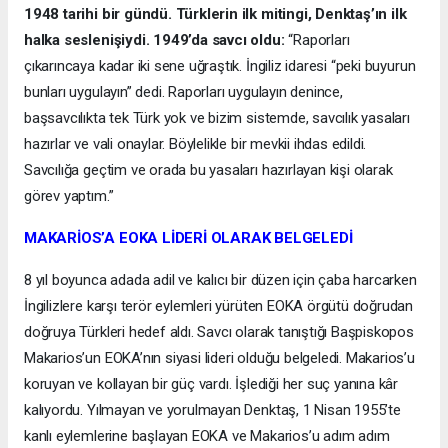
1948 tarihi bir gündü. Türklerin ilk mitingi, Denktaş’ın ilk
halka seslenişiydi. 1949’da savcı oldu:
“Raporları
çıkarıncaya kadar iki sene uğraştık. İngiliz idaresi “peki buyurun
bunları uygulayın” dedi. Raporları uygulayın denince,
başsavcılıkta tek Türk yok ve bizim sistemde, savcılık yasaları
hazırlar ve vali onaylar. Böylelikle bir mevkii ihdas edildi.
Savcılığa geçtim ve orada bu yasaları hazırlayan kişi olarak
görev yaptım.”
MAKARİOS’A EOKA LİDERİ OLARAK BELGELEDİ
8 yıl boyunca adada adil ve kalıcı bir düzen için çaba harcarken
İngilizlere karşı terör eylemleri yürüten EOKA örgütü doğrudan
doğruya Türkleri hedef aldı. Savcı olarak tanıştığı Başpiskopos
Makarios’un EOKA’nın siyasi lideri olduğu belgeledi. Makarios’u
koruyan ve kollayan bir güç vardı. İşlediği her suç yanına kâr
kalıyordu. Yılmayan ve yorulmayan Denktaş, 1 Nisan 1955’te
kanlı eylemlerine başlayan EOKA ve Makarios’u adım adım