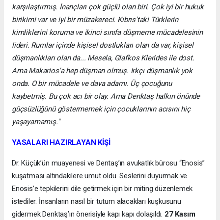
karşılaştırmış. İnançları çok güçlü olan biri. Çok iyi bir hukuk
birikimi var ve iyi bir müzakereci. Kıbrıs'taki Türklerin
kimliklerini koruma ve ikinci sınıfa düşmeme mücadelesinin
lideri. Rumlar içinde kişisel dostlukları olan da var, kişisel
düşmanlıkları olan da... Mesela, Glafkos Klerides ile dost.
Ama Makarios'a hep düşman olmuş. Irkçı düşmanlık yok
onda. O bir mücadele ve dava adamı. Üç çocuğunu
kaybetmiş. Bu çok acı bir olay. Ama Denktaş halkın önünde
güçsüzlüğünü göstermemek için çocuklarının acısını hiç
yaşayamamış."
YASALARI HAZIRLAYAN KİŞİ
Dr. Küçük’ün muayenesi ve Dentaş’ın avukatlık bürosu “Enosis”
kuşatması altındakilere umut oldu. Seslerini duyurmak ve
Enosis’e tepkilerini dile getirmek için bir miting düzenlemek
istediler. İnsanların nasıl bir tutum alacakları kuşkusunu
gidermek Denktaş’ın önerisiyle kapı kapı dolaşıldı.
27 Kasım