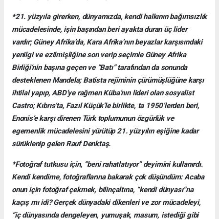
*21. yüzyıla girerken, dünyamızda, kendi halkının bağımsızlık
mücadelesinde, işin başından beri ayakta duran üç lider
vardır; Güney Afrika’da, Kara Afrika’nın beyazlar karşısındaki
yenilgi ve ezilmişliğine son verip seçimle Güney Afrika
Birliği’nin başına geçen ve “Batı” tarafından da sonunda
desteklenen Mandela; Batista rejiminin çürümüşlüğüne karşı
ihtilal yapıp, ABD’ye rağmen Küba’nın lideri olan sosyalist
Castro; Kıbrıs’ta, Fazıl Küçük’le birlikte, ta 1950’lerden beri,
Enonis’e karşı direnen Türk toplumunun özgürlük ve
egemenlik mücadelesini yürütüp 21. yüzyılın eşiğine kadar
sürüklenip gelen Rauf Denktaş.
*Fotoğraf tutkusu için, “beni rahatlatıyor” deyimini kullanırdı.
Kendi kendime, fotoğraflarına bakarak çok düşündüm: Acaba
onun için fotoğraf çekmek, bilinçaltına, “kendi dünyası”na
kaçış mı idi? Gerçek dünyadaki dikenleri ve zor mücadeleyi,
“iç dünyasında dengeleyen, yumuşak, masum, istediği gibi