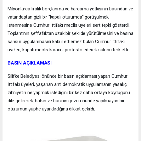
Milyonlarca liralık borçlanma ve harcama yetkisinin basından ve
vatandaştan gizli bir "kapalı oturumda" görüşülmek
istenmesine Cumhur İttifakı meclis üyeleri sert tepki gösterdi.
Toplantının şeffaflıktan uzak bir şekilde yürütülmesini ve basına
sansür uygulanmasını kabul edilemez bulan Cumhur İttifakı
üyeleri, kapalı meclis kararını protesto ederek salonu terk etti.
BASIN AÇIKLAMASI
Silifke Belediyesi önünde bir basın açıklaması yapan Cumhur
İttifakı üyeleri, yaşanan anti demokratik uygulamanın yasakçı
zihniyetin ne yapmak istediğini bir kez daha ortaya koyduğunu
dile getirerek, halkın ve basının gözü önünde yapılmayan bir
oturumun şüphe uyandırdığına dikkat çekildi.