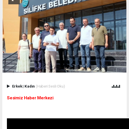
Erkek
|
Kadın
(Haberi Sesli Oku)
Sesimiz Haber Merkezi