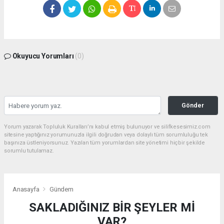
Okuyucu Yorumları
(0)
Gönder
Yorum yazarak Topluluk Kuralları’nı kabul etmiş bulunuyor ve silifkesesimiz.com
sitesine yaptığınız yorumunuzla ilgili doğrudan veya dolaylı tüm sorumluluğu tek
başınıza üstleniyorsunuz. Yazılan tüm yorumlardan site yönetimi hiçbir şekilde
sorumlu tutulamaz.
Anasayfa
Gündem
SAKLADIĞINIZ BİR ŞEYLER Mİ
VAR?