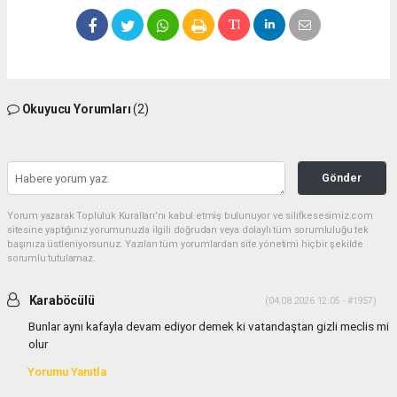
Okuyucu Yorumları
(2)
Gönder
Yorum yazarak Topluluk Kuralları’nı kabul etmiş bulunuyor ve silifkesesimiz.com
sitesine yaptığınız yorumunuzla ilgili doğrudan veya dolaylı tüm sorumluluğu tek
başınıza üstleniyorsunuz. Yazılan tüm yorumlardan site yönetimi hiçbir şekilde
sorumlu tutulamaz.
Karaböcülü
(04.08.2026 12:05 - #1957)
Bunlar aynı kafayla devam ediyor demek ki vatandaştan gizli meclis mi
olur
Yorumu Yanıtla