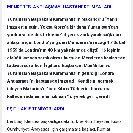
MENDERES, ANTLAŞMAYI HASTANEDE İMZALADI
Yunanistan Başbakanı Karamanlis’in Makarios’u “Yarın
imza ettin ettin. Yoksa Kıbrıs’a bir daha Yunanistan’dan
yardım ve destek bekleme” diyerek zorlayarak sağlanan
anlaşma için Londra’ya giden Menderes’in uçağı 17 Şubat
1959’da Londra’nın 40 km yakınlarında düştü. 16 kişinin
öldüğü kazada yaralı olarak kurtulan Menderes hastanede
tedavisi sürerken İngiltere Başbakanı MacMillan ve
Yunanistan Başbakanı Karamanlis’in getirdiği Londra
Antlaşması’nı hastanede imzaladı. Kendisini görmek
isteyen Makarios’u “ben Kıbrıs Türklerini hunharca
katleden adamın elini sıkmam” diyerek geri çevirdİ.
EŞİT HAK İSTEMİYORLARDI
Denktaş, Klerides başkanlığındaki Türk ve Rum heyetleri Kıbrıs
Cumhuriyeti Anayasası için çalışmalara başladı. Rumlar