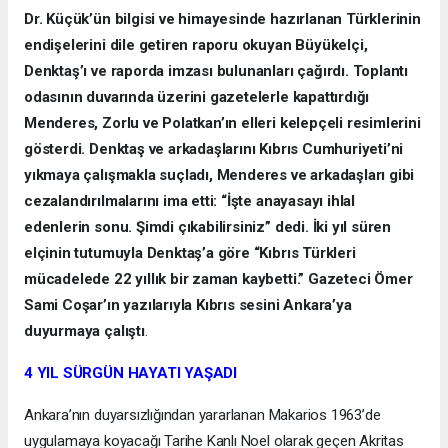
Dr. Küçük’ün bilgisi ve himayesinde hazırlanan Türklerinin
endişelerini dile getiren raporu okuyan Büyükelçi,
Denktaş’ı ve raporda imzası bulunanları çağırdı. Toplantı
odasının duvarında üzerini gazetelerle kapattırdığı
Menderes, Zorlu ve Polatkan’ın elleri kelepçeli resimlerini
gösterdi. Denktaş ve arkadaşlarını Kıbrıs Cumhuriyeti’ni
yıkmaya çalışmakla suçladı, Menderes ve arkadaşları gibi
cezalandırılmalarını ima etti: “İşte anayasayı ihlal
edenlerin sonu. Şimdi çıkabilirsiniz” dedi. İki yıl süren
elçinin tutumuyla Denktaş’a göre “Kıbrıs Türkleri
mücadelede 22 yıllık bir zaman kaybetti.” Gazeteci Ömer
Sami Coşar’ın yazılarıyla Kıbrıs sesini Ankara’ya
duyurmaya çalıştı
.
4 YIL SÜRGÜN HAYATI YAŞADI
Ankara’nın duyarsızlığından yararlanan Makarios 1963’de
uygulamaya koyacağı Tarihe Kanlı Noel olarak geçen Akritas