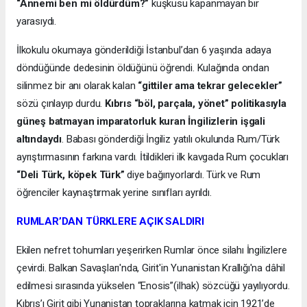
“Annemi ben mi öldürdüm?”
kuşkusu kapanmayan bir
yarasıydı.
İlkokulu okumaya gönderildiği İstanbul’dan 6 yaşında adaya
döndüğünde dedesinin öldüğünü öğrendi. Kulağında ondan
silinmez bir anı olarak kalan
“gittiler ama tekrar gelecekler”
sözü çınlayıp durdu.
Kıbrıs “böl, parçala, yönet” politikasıyla
güneş batmayan imparatorluk kuran İngilizlerin işgali
altındaydı
. Babası gönderdiği İngiliz yatılı okulunda Rum/Türk
ayrıştırmasının farkına vardı. İtildikleri ilk kavgada Rum çocukları
“Deli Türk, köpek Türk”
diye bağırıyorlardı. Türk ve Rum
öğrenciler kaynaştırmak yerine sınıfları ayrıldı.
RUMLAR’DAN TÜRKLERE AÇIK SALDIRI
Ekilen nefret tohumları yeşerirken Rumlar önce silahı İngilizlere
çevirdi. Balkan Savaşları'nda, Girit'in Yunanistan Krallığı'na dâhil
edilmesi sırasında yükselen “Enosis”(ilhak) sözcüğü yayılıyordu.
Kıbrıs’ı Girit gibi Yunanistan topraklarına katmak için 1921’de