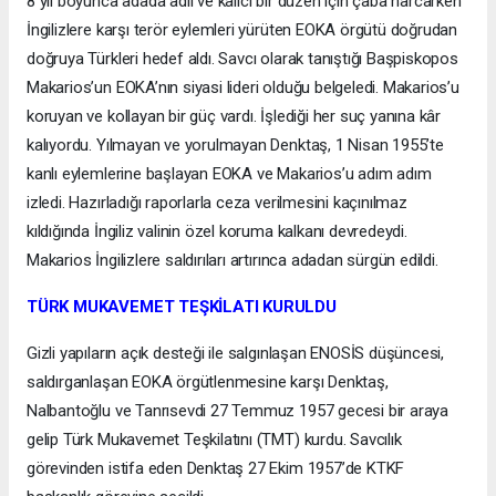
8 yıl boyunca adada adil ve kalıcı bir düzen için çaba harcarken
İngilizlere karşı terör eylemleri yürüten EOKA örgütü doğrudan
doğruya Türkleri hedef aldı. Savcı olarak tanıştığı Başpiskopos
Makarios’un EOKA’nın siyasi lideri olduğu belgeledi. Makarios’u
koruyan ve kollayan bir güç vardı. İşlediği her suç yanına kâr
kalıyordu. Yılmayan ve yorulmayan Denktaş, 1 Nisan 1955’te
kanlı eylemlerine başlayan EOKA ve Makarios’u adım adım
izledi. Hazırladığı raporlarla ceza verilmesini kaçınılmaz
kıldığında İngiliz valinin özel koruma kalkanı devredeydi.
Makarios İngilizlere saldırıları artırınca adadan sürgün edildi.
TÜRK MUKAVEMET TEŞKİLATI KURULDU
Gizli yapıların açık desteği ile salgınlaşan ENOSİS düşüncesi,
saldırganlaşan EOKA örgütlenmesine karşı Denktaş,
Nalbantoğlu ve Tanrısevdi 27 Temmuz 1957 gecesi bir araya
gelip Türk Mukavemet Teşkilatını (TMT) kurdu. Savcılık
görevinden istifa eden Denktaş 27 Ekim 1957’de KTKF