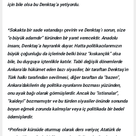
için bile olsa bu Denktaş’a yetiyordu.
*Sokakta bir sade vatandaşı çevirin ve Denktaş’ı sorun, size
“o büyük adamdır” türünden bir yanıt verecektir. Anadolu
insanı, Denktaş’a hayranlık duyar. Hatta politikacılarımızın
büyük çoğunluğu da içlerinde belki biraz “kıskançlık” olsa
bile, bu duyguya içtenlikle katılır. Tabii değişik dönemlerde
Ankara’da hükümet eden bazı siyasiler, bir taraftan Denktaş’ın
Türk halkı tarafından sevilmesi, diğer taraftan da “bazen”,
Ankara’dakilerin dış politika oyunlarını bozması yüzünden,
onu ayak bağı olarak görmüşlerdir. Ancak bu “istisnalar”,
“kaideyi” bozmamıştır ve bu türden siyasiler önünde sonunda
boyun eğmek zorunda kalmışlar veya iç politikada bir bedel
ödemişlerdir.
*Profesör kürsüde oturmuş olarak ders veriyor, Atatürk de