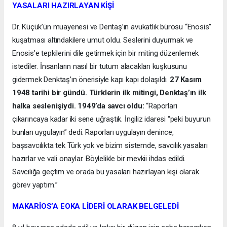
YASALARI HAZIRLAYAN KİŞİ
Dr. Küçük’ün muayenesi ve Dentaş’ın avukatlık bürosu “Enosis”
kuşatması altındakilere umut oldu. Seslerini duyurmak ve
Enosis’e tepkilerini dile getirmek için bir miting düzenlemek
istediler. İnsanların nasıl bir tutum alacakları kuşkusunu
gidermek Denktaş’ın önerisiyle kapı kapı dolaşıldı.
27 Kasım
1948 tarihi bir gündü. Türklerin ilk mitingi, Denktaş’ın ilk
halka seslenişiydi. 1949’da savcı oldu:
“Raporları
çıkarıncaya kadar iki sene uğraştık. İngiliz idaresi “peki buyurun
bunları uygulayın” dedi. Raporları uygulayın denince,
başsavcılıkta tek Türk yok ve bizim sistemde, savcılık yasaları
hazırlar ve vali onaylar. Böylelikle bir mevkii ihdas edildi.
Savcılığa geçtim ve orada bu yasaları hazırlayan kişi olarak
görev yaptım.”
MAKARİOS’A EOKA LİDERİ OLARAK BELGELEDİ