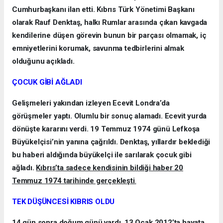
Cumhurbaşkanı ilan etti. Kıbrıs Türk Yönetimi Başkanı
olarak Rauf Denktaş, halkı Rumlar arasında çıkan kavgada
kendilerine düşen görevin bunun bir parçası olmamak, iç
emniyetlerini korumak, savunma tedbirlerini almak
olduğunu açıkladı.
ÇOCUK GİBİ AĞLADI
Gelişmeleri yakından izleyen Ecevit Londra’da
görüşmeler yaptı. Olumlu bir sonuç alamadı. Ecevit yurda
dönüşte kararını verdi. 19 Temmuz 1974 günü Lefkoşa
Büyükelçisi’nin yanına çağrıldı. Denktaş, yıllardır beklediği
bu haberi aldığında büyükelçi ile sarılarak çocuk gibi
ağladı.
Kıbrıs’ta sadece kendisinin bildiği haber 20
Temmuz 1974 tarihinde gerçekleşti
.
TEK DÜŞÜNCESİ KIBRIS OLDU
14 gün sonra doğum günü vardı. 13 Ocak 2012’ta hayata