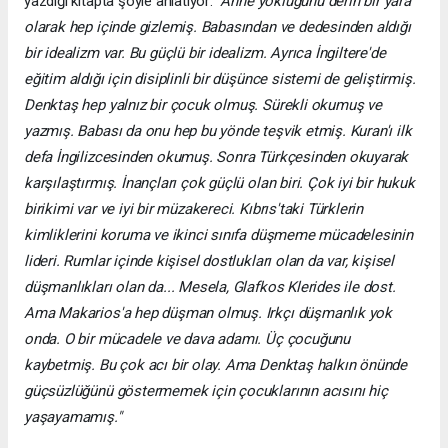
yazdığı kitapta şöyle anlatıyor:
“Anne yokluğunu derin bir yara
olarak hep içinde gizlemiş. Babasından ve dedesinden aldığı
bir idealizm var. Bu güçlü bir idealizm. Ayrıca İngiltere'de
eğitim aldığı için disiplinli bir düşünce sistemi de geliştirmiş.
Denktaş hep yalnız bir çocuk olmuş. Sürekli okumuş ve
yazmış. Babası da onu hep bu yönde teşvik etmiş. Kuran'ı ilk
defa İngilizcesinden okumuş. Sonra Türkçesinden okuyarak
karşılaştırmış. İnançları çok güçlü olan biri. Çok iyi bir hukuk
birikimi var ve iyi bir müzakereci. Kıbrıs'taki Türklerin
kimliklerini koruma ve ikinci sınıfa düşmeme mücadelesinin
lideri. Rumlar içinde kişisel dostlukları olan da var, kişisel
düşmanlıkları olan da... Mesela, Glafkos Klerides ile dost.
Ama Makarios'a hep düşman olmuş. Irkçı düşmanlık yok
onda. O bir mücadele ve dava adamı. Üç çocuğunu
kaybetmiş. Bu çok acı bir olay. Ama Denktaş halkın önünde
güçsüzlüğünü göstermemek için çocuklarının acısını hiç
yaşayamamış."