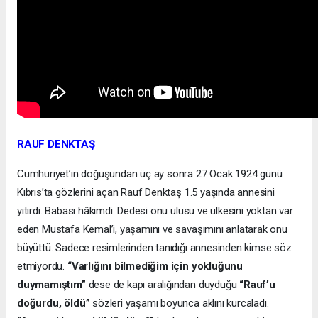
RAUF DENKTAŞ
Cumhuriyet’in doğuşundan üç ay sonra 27 Ocak 1924 günü
Kıbrıs’ta gözlerini açan Rauf Denktaş 1.5 yaşında annesini
yitirdi. Babası hâkimdi. Dedesi onu ulusu ve ülkesini yoktan var
eden Mustafa Kemal’i, yaşamını ve savaşımını anlatarak onu
büyüttü. Sadece resimlerinden tanıdığı annesinden kimse söz
etmiyordu.
“Varlığını bilmediğim için yokluğunu
duymamıştım”
dese de kapı aralığından duyduğu
“Rauf’u
doğurdu, öldü”
sözleri yaşamı boyunca aklını kurcaladı.