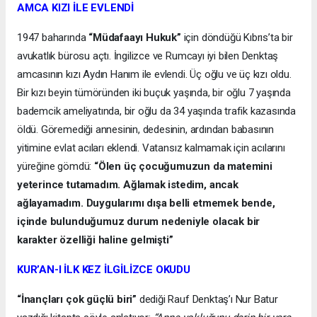
AMCA KIZI İLE EVLENDİ
1947 baharında
“Müdafaayı Hukuk”
için döndüğü Kıbrıs’ta bir
avukatlık bürosu açtı. İngilizce ve Rumcayı iyi bilen Denktaş
amcasının kızı Aydın Hanım ile evlendi. Üç oğlu ve üç kızı oldu.
Bir kızı beyin tümöründen iki buçuk yaşında, bir oğlu 7 yaşında
bademcik ameliyatında, bir oğlu da 34 yaşında trafik kazasında
öldü. Göremediği annesinin, dedesinin, ardından babasının
yitimine evlat acıları eklendi. Vatansız kalmamak için acılarını
yüreğine gömdü:
“Ölen üç çocuğumuzun da matemini
yeterince tutamadım. Ağlamak istedim, ancak
ağlayamadım. Duygularımı dışa belli etmemek bende,
içinde bulunduğumuz durum nedeniyle olacak bir
karakter özelliği haline gelmişti”
KUR’AN-I İLK KEZ İLGİLİZCE OKUDU
“İnançları çok güçlü biri”
dediği Rauf Denktaş’ı Nur Batur