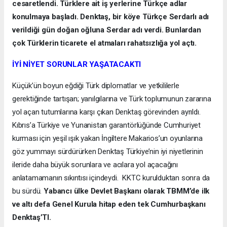
cesaretlendi. Türklere ait iş yerlerine Türkçe adlar
konulmaya başladı. Denktaş, bir köye Türkçe Serdarlı adı
verildiği gün doğan oğluna Serdar adı verdi. Bunlardan
çok Türklerin ticarete el atmaları rahatsızlığa yol açtı.
İYİ NİYET SORUNLAR YAŞATACAKTI
Küçük’ün boyun eğdiği Türk diplomatlar ve yetkililerle
gerektiğinde tartışan; yanılgılarına ve Türk toplumunun zararına
yol açan tutumlarına karşı çıkan Denktaş görevinden ayrıldı.
Kıbrıs’a Türkiye ve Yunanistan garantörlüğünde Cumhuriyet
kurması için yeşil ışık yakan İngiltere Makarios’un oyunlarına
göz yummayı sürdürürken Denktaş Türkiye’nin iyi niyetlerinin
ileride daha büyük sorunlara ve acılara yol açacağını
anlatamamanın sıkıntısı içindeydi. KKTC kurulduktan sonra da
bu sürdü.
Yabancı ülke Devlet Başkanı olarak TBMM’de ilk
ve altı defa Genel Kurula hitap eden tek Cumhurbaşkanı
Denktaş’TI.