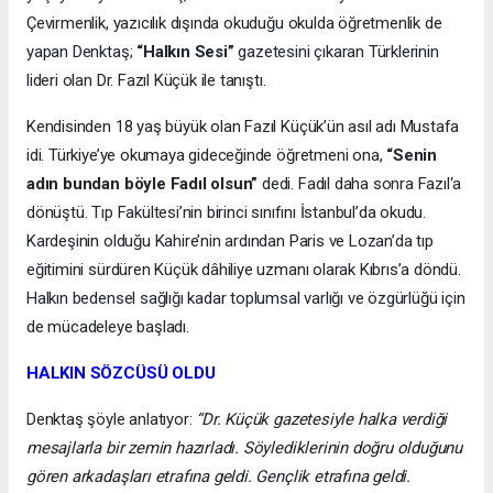
Çevirmenlik, yazıcılık dışında okuduğu okulda öğretmenlik de
yapan Denktaş;
“Halkın Sesi”
gazetesini çıkaran Türklerinin
lideri olan Dr. Fazıl Küçük ile tanıştı.
Kendisinden 18 yaş büyük olan Fazıl Küçük’ün asıl adı Mustafa
idi. Türkiye’ye okumaya gideceğinde öğretmeni ona,
“Senin
adın bundan böyle Fadıl olsun”
dedi. Fadıl daha sonra Fazıl‘a
dönüştü. Tıp Fakültesi’nin birinci sınıfını İstanbul’da okudu.
Kardeşinin olduğu Kahire’nin ardından Paris ve Lozan’da tıp
eğitimini sürdüren Küçük dâhiliye uzmanı olarak Kıbrıs’a döndü.
Halkın bedensel sağlığı kadar toplumsal varlığı ve özgürlüğü için
de mücadeleye başladı.
HALKIN SÖZCÜSÜ OLDU
Denktaş şöyle anlatıyor:
“Dr. Küçük gazetesiyle halka verdiği
mesajlarla bir zemin hazırladı. Söylediklerinin doğru olduğunu
gören arkadaşları etrafına geldi. Gençlik etrafına geldi.