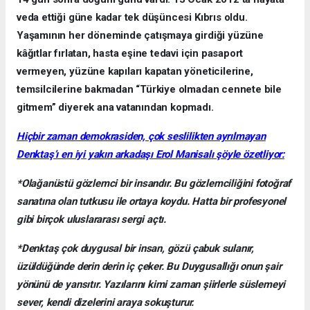
veda ettiği güne kadar tek düşüncesi Kıbrıs oldu.
Yaşamının her döneminde çatışmaya girdiği yüzüne
kâğıtlar fırlatan, hasta eşine tedavi için pasaport
vermeyen, yüzüne kapıları kapatan yöneticilerine,
temsilcilerine bakmadan “Türkiye olmadan cennete bile
gitmem” diyerek ana vatanından kopmadı.
Hiçbir zaman demokrasiden, çok seslilikten ayrılmayan
Denktaş’ı en iyi yakın arkadaşı Erol Manisalı şöyle özetliyor:
*Olağanüstü gözlemci bir insandır. Bu gözlemciliğini fotoğraf
sanatına olan tutkusu ile ortaya koydu. Hatta bir profesyonel
gibi birçok uluslararası sergi açtı.
*Denktaş çok duygusal bir insan, gözü çabuk sulanır,
üzüldüğünde derin derin iç çeker. Bu Duygusallığı onun şair
yönünü de yansıtır. Yazılarını kimi zaman şiirlerle süslemeyi
sever, kendi dizelerini araya sokuşturur.