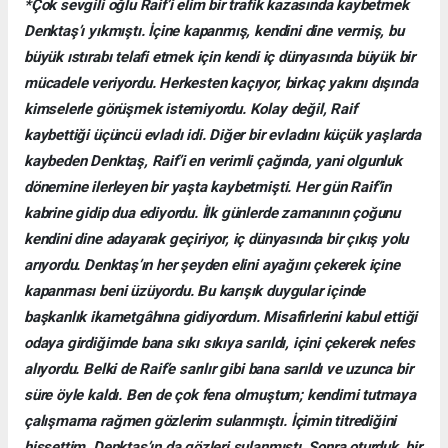
*Çok sevgili oğlu Raif’i elim bir trafik kazasında kaybetmek
Denktaş’ı yıkmıştı. İçine kapanmış, kendini dine vermiş, bu
büyük ıstırabı telafi etmek için kendi iç dünyasında büyük bir
mücadele veriyordu. Herkesten kaçıyor, birkaç yakını dışında
kimselerle görüşmek istemiyordu. Kolay değil, Raif
kaybettiği üçüncü evladı idi. Diğer bir evladını küçük yaşlarda
kaybeden Denktaş, Raif’i en verimli çağında, yani olgunluk
dönemine ilerleyen bir yaşta kaybetmişti. Her gün Raif’in
kabrine gidip dua ediyordu. İlk günlerde zamanının çoğunu
kendini dine adayarak geçiriyor, iç dünyasında bir çıkış yolu
arıyordu. Denktaş’ın her şeyden elini ayağını çekerek içine
kapanması beni üzüyordu. Bu karışık duygular içinde
başkanlık ikametgâhına gidiyordum. Misafirlerini kabul ettiği
odaya girdiğimde bana sıkı sıkıya sarıldı, içini çekerek nefes
alıyordu. Belki de Raif’e sarılır gibi bana sarıldı ve uzunca bir
süre öyle kaldı. Ben de çok fena olmuştum; kendimi tutmaya
çalışmama rağmen gözlerim sulanmıştı. İçimin titrediğini
hissettim. Denktaş’ın da gözleri sulanmıştı. Sonra oturduk, bir