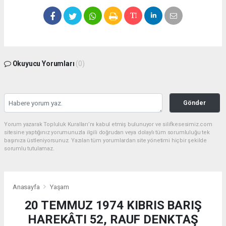
Okuyucu Yorumları
(0)
Gönder
Yorum yazarak Topluluk Kuralları’nı kabul etmiş bulunuyor ve silifkesesimiz.com
sitesine yaptığınız yorumunuzla ilgili doğrudan veya dolaylı tüm sorumluluğu tek
başınıza üstleniyorsunuz. Yazılan tüm yorumlardan site yönetimi hiçbir şekilde
sorumlu tutulamaz.
Anasayfa
Yaşam
20 TEMMUZ 1974 KIBRIS BARIŞ
HAREKÂTI 52, RAUF DENKTAŞ