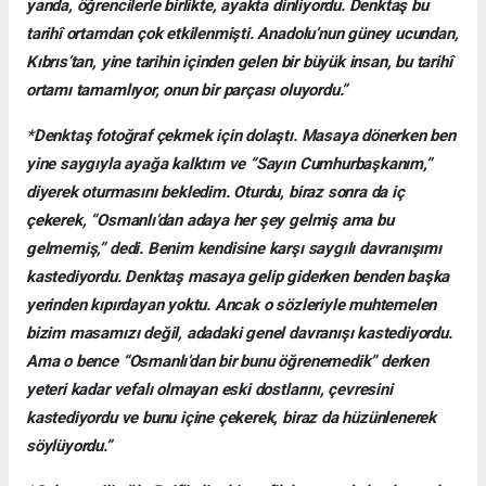
yanda, öğrencilerle birlikte, ayakta dinliyordu. Denktaş bu
tarihî ortamdan çok etkilenmişti. Anadolu’nun güney ucundan,
Kıbrıs’tan, yine tarihin içinden gelen bir büyük insan, bu tarihî
ortamı tamamlıyor, onun bir parçası oluyordu.”
*Denktaş fotoğraf çekmek için dolaştı. Masaya dönerken ben
yine saygıyla ayağa kalktım ve “Sayın Cumhurbaşkanım,”
diyerek oturmasını bekledim. Oturdu, biraz sonra da iç
çekerek, “Osmanlı’dan adaya her şey gelmiş ama bu
gelmemiş,” dedi. Benim kendisine karşı saygılı davranışımı
kastediyordu. Denktaş masaya gelip giderken benden başka
yerinden kıpırdayan yoktu. Ancak o sözleriyle muhtemelen
bizim masamızı değil, adadaki genel davranışı kastediyordu.
Ama o bence “Osmanlı’dan bir bunu öğrenemedik” derken
yeteri kadar vefalı olmayan eski dostlarını, çevresini
kastediyordu ve bunu içine çekerek, biraz da hüzünlenerek
söylüyordu.”