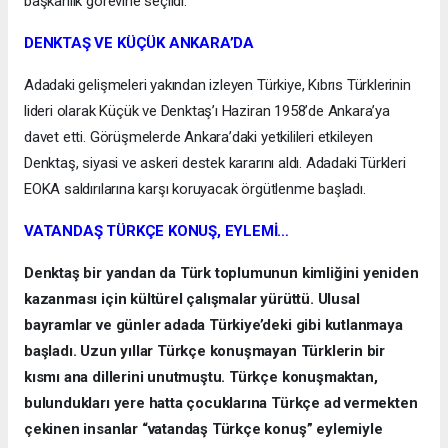
başkanlık görevine seçildi.
DENKTAŞ VE KÜÇÜK ANKARA’DA
Adadaki gelişmeleri yakından izleyen Türkiye, Kıbrıs Türklerinin
lideri olarak Küçük ve Denktaş’ı Haziran 1958’de Ankara’ya
davet etti. Görüşmelerde Ankara’daki yetkilileri etkileyen
Denktaş, siyasi ve askeri destek kararını aldı. Adadaki Türkleri
EOKA saldırılarına karşı koruyacak örgütlenme başladı.
VATANDAŞ TÜRKÇE KONUŞ, EYLEMİ…
Denktaş bir yandan da Türk toplumunun kimliğini yeniden
kazanması için kültürel çalışmalar yürüttü. Ulusal
bayramlar ve günler adada Türkiye’deki gibi kutlanmaya
başladı. Uzun yıllar Türkçe konuşmayan Türklerin bir
kısmı ana dillerini unutmuştu. Türkçe konuşmaktan,
bulundukları yere hatta çocuklarına Türkçe ad vermekten
çekinen insanlar “vatandaş Türkçe konuş” eylemiyle