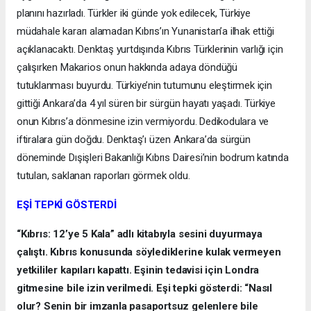
planını hazırladı. Türkler iki günde yok edilecek, Türkiye
müdahale kararı alamadan Kıbrıs’ın Yunanistan’a ilhak ettiği
açıklanacaktı. Denktaş yurtdışında Kıbrıs Türklerinin varlığı için
çalışırken Makarios onun hakkında adaya döndüğü
tutuklanması buyurdu. Türkiye’nin tutumunu eleştirmek için
gittiği Ankara’da 4 yıl süren bir sürgün hayatı yaşadı. Türkiye
onun Kıbrıs’a dönmesine izin vermiyordu. Dedikodulara ve
iftiralara gün doğdu. Denktaş’ı üzen Ankara’da sürgün
döneminde Dışişleri Bakanlığı Kıbrıs Dairesi’nin bodrum katında
tutulan, saklanan raporları görmek oldu.
EŞİ TEPKİ GÖSTERDİ
“Kıbrıs: 12’ye 5 Kala” adlı kitabıyla sesini duyurmaya
çalıştı. Kıbrıs konusunda söylediklerine kulak vermeyen
yetkililer kapıları kapattı. Eşinin tedavisi için Londra
gitmesine bile izin verilmedi. Eşi tepki gösterdi: “Nasıl
olur? Senin bir imzanla pasaportsuz gelenlere bile