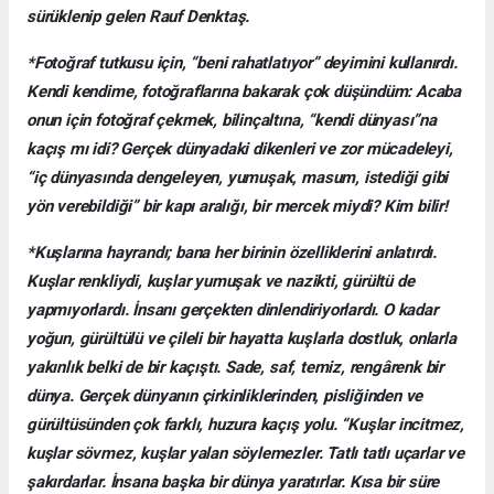
sürüklenip gelen Rauf Denktaş.
*Fotoğraf tutkusu için, “beni rahatlatıyor” deyimini kullanırdı.
Kendi kendime, fotoğraflarına bakarak çok düşündüm: Acaba
onun için fotoğraf çekmek, bilinçaltına, “kendi dünyası”na
kaçış mı idi? Gerçek dünyadaki dikenleri ve zor mücadeleyi,
“iç dünyasında dengeleyen, yumuşak, masum, istediği gibi
yön verebildiği” bir kapı aralığı, bir mercek miydi? Kim bilir!
*Kuşlarına hayrandı; bana her birinin özelliklerini anlatırdı.
Kuşlar renkliydi, kuşlar yumuşak ve nazikti, gürültü de
yapmıyorlardı. İnsanı gerçekten dinlendiriyorlardı. O kadar
yoğun, gürültülü ve çileli bir hayatta kuşlarla dostluk, onlarla
yakınlık belki de bir kaçıştı. Sade, saf, temiz, rengârenk bir
dünya. Gerçek dünyanın çirkinliklerinden, pisliğinden ve
gürültüsünden çok farklı, huzura kaçış yolu. “Kuşlar incitmez,
kuşlar sövmez, kuşlar yalan söylemezler. Tatlı tatlı uçarlar ve
şakırdarlar. İnsana başka bir dünya yaratırlar. Kısa bir süre