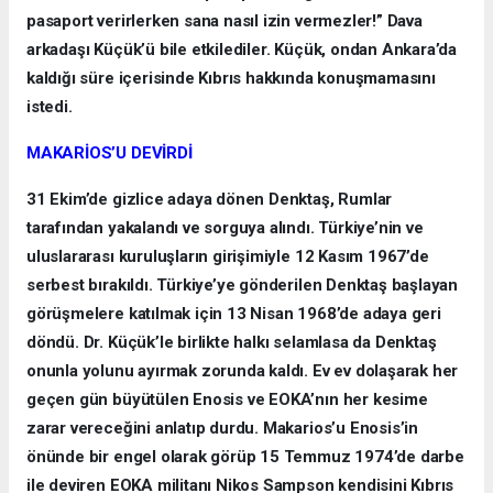
pasaport verirlerken sana nasıl izin vermezler!” Dava
arkadaşı Küçük’ü bile etkilediler. Küçük, ondan Ankara’da
kaldığı süre içerisinde Kıbrıs hakkında konuşmamasını
istedi.
MAKARİOS’U DEVİRDİ
31 Ekim’de gizlice adaya dönen Denktaş, Rumlar
tarafından yakalandı ve sorguya alındı. Türkiye’nin ve
uluslararası kuruluşların girişimiyle 12 Kasım 1967’de
serbest bırakıldı. Türkiye’ye gönderilen Denktaş başlayan
görüşmelere katılmak için 13 Nisan 1968’de adaya geri
döndü. Dr. Küçük’le birlikte halkı selamlasa da Denktaş
onunla yolunu ayırmak zorunda kaldı. Ev ev dolaşarak her
geçen gün büyütülen Enosis ve EOKA’nın her kesime
zarar vereceğini anlatıp durdu. Makarios’u Enosis’in
önünde bir engel olarak görüp 15 Temmuz 1974’de darbe
ile deviren EOKA militanı Nikos Sampson kendisini Kıbrıs