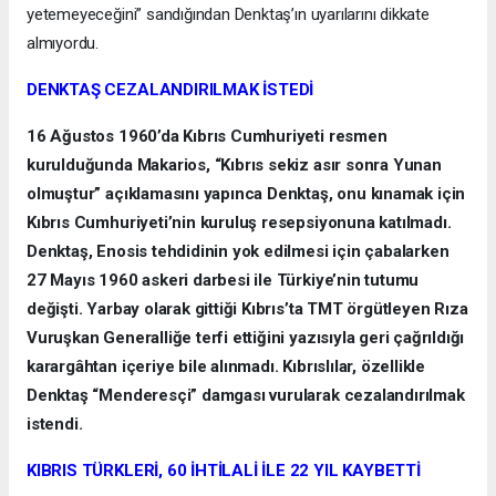
yetemeyeceğini” sandığından Denktaş’ın uyarılarını dikkate
almıyordu.
DENKTAŞ CEZALANDIRILMAK İSTEDİ
16 Ağustos 1960’da Kıbrıs Cumhuriyeti resmen
kurulduğunda Makarios, “Kıbrıs sekiz asır sonra Yunan
olmuştur” açıklamasını yapınca Denktaş, onu kınamak için
Kıbrıs Cumhuriyeti’nin kuruluş resepsiyonuna katılmadı.
Denktaş, Enosis tehdidinin yok edilmesi için çabalarken
27 Mayıs 1960 askeri darbesi ile Türkiye’nin tutumu
değişti. Yarbay olarak gittiği Kıbrıs’ta TMT örgütleyen Rıza
Vuruşkan Generalliğe terfi ettiğini yazısıyla geri çağrıldığı
karargâhtan içeriye bile alınmadı. Kıbrıslılar, özellikle
Denktaş “Menderesçi” damgası vurularak cezalandırılmak
istendi.
KIBRIS TÜRKLERİ, 60 İHTİLALİ İLE 22 YIL KAYBETTİ