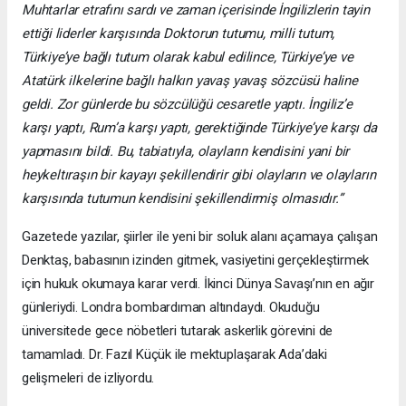
Muhtarlar etrafını sardı ve zaman içerisinde İngilizlerin tayin
ettiği liderler karşısında Doktorun tutumu, milli tutum,
Türkiye’ye bağlı tutum olarak kabul edilince, Türkiye’ye ve
Atatürk ilkelerine bağlı halkın yavaş yavaş sözcüsü haline
geldi. Zor günlerde bu sözcülüğü cesaretle yaptı. İngiliz’e
karşı yaptı, Rum’a karşı yaptı, gerektiğinde Türkiye’ye karşı da
yapmasını bildi. Bu, tabiatıyla, olayların kendisini yani bir
heykeltıraşın bir kayayı şekillendirir gibi olayların ve olayların
karşısında tutumun kendisini şekillendirmiş olmasıdır.”
Gazetede yazılar, şiirler ile yeni bir soluk alanı açamaya çalışan
Denktaş, babasının izinden gitmek, vasiyetini gerçekleştirmek
için hukuk okumaya karar verdi. İkinci Dünya Savaşı’nın en ağır
günleriydi. Londra bombardıman altındaydı. Okuduğu
üniversitede gece nöbetleri tutarak askerlik görevini de
tamamladı. Dr. Fazıl Küçük ile mektuplaşarak Ada’daki
gelişmeleri de izliyordu.