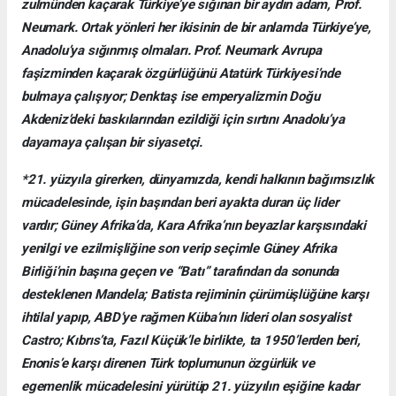
zulmünden kaçarak Türkiye’ye sığınan bir aydın adam, Prof.
Neumark. Ortak yönleri her ikisinin de bir anlamda Türkiye’ye,
Anadolu’ya sığınmış olmaları. Prof. Neumark Avrupa
faşizminden kaçarak özgürlüğünü Atatürk Türkiyesi’nde
bulmaya çalışıyor; Denktaş ise emperyalizmin Doğu
Akdeniz’deki baskılarından ezildiği için sırtını Anadolu’ya
dayamaya çalışan bir siyasetçi.
*21. yüzyıla girerken, dünyamızda, kendi halkının bağımsızlık
mücadelesinde, işin başından beri ayakta duran üç lider
vardır; Güney Afrika’da, Kara Afrika’nın beyazlar karşısındaki
yenilgi ve ezilmişliğine son verip seçimle Güney Afrika
Birliği’nin başına geçen ve “Batı” tarafından da sonunda
desteklenen Mandela; Batista rejiminin çürümüşlüğüne karşı
ihtilal yapıp, ABD’ye rağmen Küba’nın lideri olan sosyalist
Castro; Kıbrıs’ta, Fazıl Küçük’le birlikte, ta 1950’lerden beri,
Enonis’e karşı direnen Türk toplumunun özgürlük ve
egemenlik mücadelesini yürütüp 21. yüzyılın eşiğine kadar