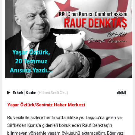
Erkek
|
Kadın
(Haberi Sesli Oku)
Yaşar Öztürk/Sesimiz Haber Merkezi
Bu vesile ile sizlere her fırsatta Silifke’ye, Taşucu’na gelen ve
Silifke’den Kıbrıs’a gidenleri konuk eden Rauf Denktaş’ın
bilinmeyen yönleriyle yaşam öyküsünü aktaracağım. Eğer yazı