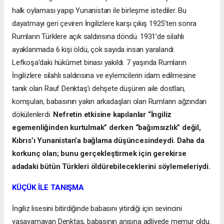
halk oylaması yapıp Yunanistan ile birleşme istediler. Bu
dayatmayı geri çeviren İngilizlere karşı çıkış 1925’ten sonra
Rumların Türklere açık saldırısına döndü. 1931’de silahlı
ayaklanmada 6 kişi öldü, çok sayıda insan yaralandı.
Lefkoşa’daki hükûmet binası yakıldı. 7 yaşında Rumların
İngilizlere silahlı saldırısına ve eylemcilerin idam edilmesine
tanık olan Rauf Denktaş’ı dehşete düşüren aile dostları,
komşuları, babasının yakın arkadaşları olan Rumların ağzından
dökülenlerdi.
Nefretin etkisine kapılanlar “İngiliz
egemenliğinden kurtulmak” derken “bağımsızlık” değil,
Kıbrıs’ı Yunanistan’a bağlama düşüncesindeydi. Daha da
korkunç olan; bunu gerçekleştirmek için gerekirse
adadaki bütün Türkleri öldürebileceklerini söylemeleriydi.
KÜÇÜK İLE TANIŞMA
İngiliz lisesini bitirdiğinde babasını yitirdiği için sevincini
yaşayamayan Denktaş, babasının anısına adliyede memur oldu.