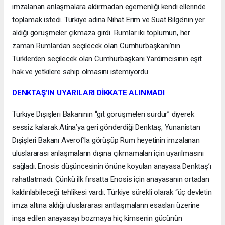
imzalanan anlaşmalara aldırmadan egemenliği kendi ellerinde
toplamak istedi. Türkiye adına Nihat Erim ve Suat Bilge’nin yer
aldığı görüşmeler çıkmaza girdi. Rumlar iki toplumun, her
zaman Rumlardan seçilecek olan Cumhurbaşkanı’nın
Türklerden seçilecek olan Cumhurbaşkanı Yardımcısının eşit
hak ve yetkilere sahip olmasını istemiyordu.
DENKTAŞ’IN UYARILARI DİKKATE ALINMADI
Türkiye Dışişleri Bakanının “git görüşmeleri sürdür” diyerek
sessiz kalarak Atina’ya geri gönderdiği Denktaş, Yunanistan
Dışişleri Bakanı Averof’la görüşüp Rum heyetinin imzalanan
uluslararası anlaşmaların dışına çıkmamaları için uyarılmasını
sağladı. Enosis düşüncesinin önüne koyulan anayasa Denktaş’ı
rahatlatmadı. Çünkü ilk fırsatta Enosis için anayasanın ortadan
kaldırılabileceği tehlikesi vardı. Türkiye sürekli olarak “üç devletin
imza altına aldığı uluslararası antlaşmaların esasları üzerine
inşa edilen anayasayı bozmaya hiç kimsenin gücünün