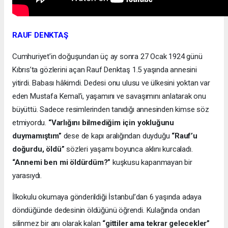
RAUF DENKTAŞ
Cumhuriyet’in doğuşundan üç ay sonra 27 Ocak 1924 günü
Kıbrıs’ta gözlerini açan Rauf Denktaş 1.5 yaşında annesini
yitirdi. Babası hâkimdi. Dedesi onu ulusu ve ülkesini yoktan var
eden Mustafa Kemal’i, yaşamını ve savaşımını anlatarak onu
büyüttü. Sadece resimlerinden tanıdığı annesinden kimse söz
etmiyordu.
“Varlığını bilmediğim için yokluğunu
duymamıştım”
dese de kapı aralığından duyduğu
“Rauf’u
doğurdu, öldü”
sözleri yaşamı boyunca aklını kurcaladı.
“Annemi ben mi öldürdüm?”
kuşkusu kapanmayan bir
yarasıydı.
İlkokulu okumaya gönderildiği İstanbul’dan 6 yaşında adaya
döndüğünde dedesinin öldüğünü öğrendi. Kulağında ondan
silinmez bir anı olarak kalan
“gittiler ama tekrar gelecekler”