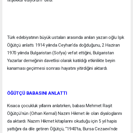
teşekkür ediyorum” dedi.
Türk edebiyatının büyük ustaları arasında anılan yazarı oğlu Işık
Öğütçü anlattı. 1914 yılında Ceyhan’da doğduğunu, 2 Haziran
1970 yılında Bulgaristan (Sofya) vefat ettiğini, Bulgaristan
Yazarlar derneğinin davetlisi olarak katıldığı etkinlikte beyin
kanaması geçirmesi sonrası hayatını yitirdiğini aktardı.
ÖĞÜTÇÜ BABASINI ANLATTI
Kısaca çocukluk yıllarını anlatırken, babası Mehmet Raşit
Öğütçü’nün (Orhan Kemal) Nazım Hikmet ile olan diyaloglarını
da aktardı. Nazım Hikmet kitaplarını okuduğu için 5 yıl hapis
yattığını da dile getiren Öğütçü, “1940'ta, Bursa Cezaevi'nde