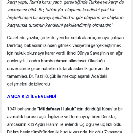
karşı yaptı, Rum’a karşı yaptı, gerektiğinde Türkiye’ye karşı da
yapmasını bildi. Bu, tabiatıyla, olayların kendisini yani bir
heykeltıraşın bir kayayı şekillendirir gibi olayların ve olayların
karşısında tutumun kendisini şekillendirmiş olmasıdır.”
Gazetede yazılar, şiirler ile yeni bir soluk alanı açamaya çalışan
Denktaş, babasının izinden gitmek, vasiyetini gerçekleştirmek
için hukuk okumaya karar verdi. İkinci Dünya Savaşı’nın en ağır
günleriydi. Londra bombardıman altındaydı. Okuduğu
üniversitede gece nöbetleri tutarak askerlik görevini de
tamamladı. Dr. Fazıl Küçük ile mektuplaşarak Ada’daki
gelişmeleri de izliyordu.
AMCA KIZI İLE EVLENDİ
1947 baharında
“Müdafaayı Hukuk”
için döndüğü Kıbrıs’ta bir
avukatlık bürosu açtı. İngilizce ve Rumcayı iyi bilen Denktaş
amcasının kızı Aydın Hanım ile evlendi. Üç oğlu ve üç kızı oldu.
Bir kızı beyin tümöründen iki buçuk yaşında, bir oğlu 7 yaşında