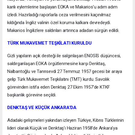
kanlı eylemlerine başlayan EOKA ve Makarios’u adım adım
izledi. Hazırladığı raporlarla ceza verilmesini kaçınılmaz
kıldığında İngiliz valinin özel koruma kalkanı devredeydi.
Makarios İngilizlere saldırıları artırınca adadan sürgün edildi.
TÜRK MUKAVEMET TEŞKİLATI KURULDU
Gizli yapıların açık desteği ile salgınlaşan ENOSİS düşüncesi,
saldırganlaşan EOKA örgütlenmesine karşı Denktaş,
Nalbantoğlu ve Tanrısevdi 27 Temmuz 1957 gecesi bir araya
gelip Türk Mukavemet Teşkilatını (TMT) kurdu. Savcılık
görevinden istifa eden Denktaş 27 Ekim 1957’de KTKF
başkanlık görevine seçildi.
DENKTAŞ VE KÜÇÜK ANKARA’DA
Adadaki gelişmeleri yakından izleyen Türkiye, Kıbrıs Türklerinin
lideri olarak Küçük ve Denktaş’ı Haziran 1958’de Ankara’ya