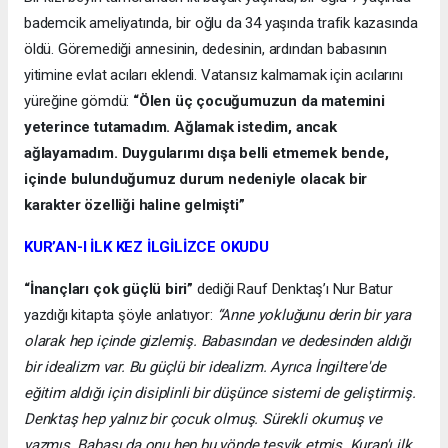
bademcik ameliyatında, bir oğlu da 34 yaşında trafik kazasında
öldü. Göremediği annesinin, dedesinin, ardından babasının
yitimine evlat acıları eklendi. Vatansız kalmamak için acılarını
yüreğine gömdü:
“Ölen üç çocuğumuzun da matemini
yeterince tutamadım. Ağlamak istedim, ancak
ağlayamadım. Duygularımı dışa belli etmemek bende,
içinde bulunduğumuz durum nedeniyle olacak bir
karakter özelliği haline gelmişti”
KUR’AN-I İLK KEZ İLGİLİZCE OKUDU
“İnançları çok güçlü biri”
dediği Rauf Denktaş’ı Nur Batur
yazdığı kitapta şöyle anlatıyor:
“Anne yokluğunu derin bir yara
olarak hep içinde gizlemiş. Babasından ve dedesinden aldığı
bir idealizm var. Bu güçlü bir idealizm. Ayrıca İngiltere'de
eğitim aldığı için disiplinli bir düşünce sistemi de geliştirmiş.
Denktaş hep yalnız bir çocuk olmuş. Sürekli okumuş ve
yazmış. Babası da onu hep bu yönde teşvik etmiş. Kuran'ı ilk