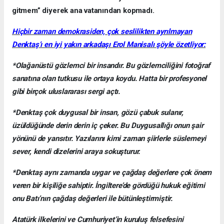
gitmem” diyerek ana vatanından kopmadı.
Hiçbir zaman demokrasiden, çok seslilikten ayrılmayan
Denktaş’ı en iyi yakın arkadaşı Erol Manisalı şöyle özetliyor:
*Olağanüstü gözlemci bir insandır. Bu gözlemciliğini fotoğraf
sanatına olan tutkusu ile ortaya koydu. Hatta bir profesyonel
gibi birçok uluslararası sergi açtı.
*Denktaş çok duygusal bir insan, gözü çabuk sulanır,
üzüldüğünde derin derin iç çeker. Bu Duygusallığı onun şair
yönünü de yansıtır. Yazılarını kimi zaman şiirlerle süslemeyi
sever, kendi dizelerini araya sokuşturur.
*Denktaş aynı zamanda uygar ve çağdaş değerlere çok önem
veren bir kişiliğe sahiptir. İngiltere’de gördüğü hukuk eğitimi
onu Batı’nın çağdaş değerleri ile bütünleştirmiştir.
Atatürk ilkelerini ve Cumhuriyet’in kuruluş felsefesini