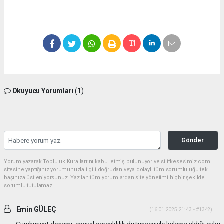
Okuyucu Yorumları
(1)
Gönder
Yorum yazarak Topluluk Kuralları’nı kabul etmiş bulunuyor ve silifkesesimiz.com
sitesine yaptığınız yorumunuzla ilgili doğrudan veya dolaylı tüm sorumluluğu tek
başınıza üstleniyorsunuz. Yazılan tüm yorumlardan site yönetimi hiçbir şekilde
sorumlu tutulamaz.
Emin GÜLEÇ
(16.01.2025 21:43 - #1342)