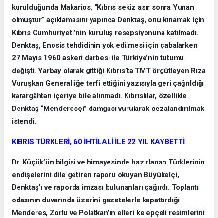
kurulduğunda Makarios, “Kıbrıs sekiz asır sonra Yunan
olmuştur” açıklamasını yapınca Denktaş, onu kınamak için
Kıbrıs Cumhuriyeti’nin kuruluş resepsiyonuna katılmadı.
Denktaş, Enosis tehdidinin yok edilmesi için çabalarken
27 Mayıs 1960 askeri darbesi ile Türkiye’nin tutumu
değişti. Yarbay olarak gittiği Kıbrıs’ta TMT örgütleyen Rıza
Vuruşkan Generalliğe terfi ettiğini yazısıyla geri çağrıldığı
karargâhtan içeriye bile alınmadı. Kıbrıslılar, özellikle
Denktaş “Menderesçi” damgası vurularak cezalandırılmak
istendi.
KIBRIS TÜRKLERİ, 60 İHTİLALİ İLE 22 YIL KAYBETTİ
Dr. Küçük’ün bilgisi ve himayesinde hazırlanan Türklerinin
endişelerini dile getiren raporu okuyan Büyükelçi,
Denktaş’ı ve raporda imzası bulunanları çağırdı. Toplantı
odasının duvarında üzerini gazetelerle kapattırdığı
Menderes, Zorlu ve Polatkan’ın elleri kelepçeli resimlerini