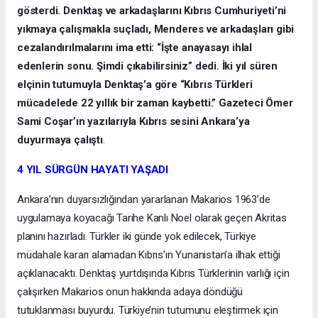
gösterdi. Denktaş ve arkadaşlarını Kıbrıs Cumhuriyeti’ni
yıkmaya çalışmakla suçladı, Menderes ve arkadaşları gibi
cezalandırılmalarını ima etti: “İşte anayasayı ihlal
edenlerin sonu. Şimdi çıkabilirsiniz” dedi. İki yıl süren
elçinin tutumuyla Denktaş’a göre “Kıbrıs Türkleri
mücadelede 22 yıllık bir zaman kaybetti.” Gazeteci Ömer
Sami Coşar’ın yazılarıyla Kıbrıs sesini Ankara’ya
duyurmaya çalıştı
.
4 YIL SÜRGÜN HAYATI YAŞADI
Ankara’nın duyarsızlığından yararlanan Makarios 1963’de
uygulamaya koyacağı Tarihe Kanlı Noel olarak geçen Akritas
planını hazırladı. Türkler iki günde yok edilecek, Türkiye
müdahale kararı alamadan Kıbrıs’ın Yunanistan’a ilhak ettiği
açıklanacaktı. Denktaş yurtdışında Kıbrıs Türklerinin varlığı için
çalışırken Makarios onun hakkında adaya döndüğü
tutuklanması buyurdu. Türkiye’nin tutumunu eleştirmek için