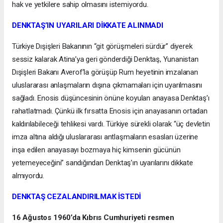
hak ve yetkilere sahip olmasını istemiyordu.
DENKTAŞ’IN UYARILARI DİKKATE ALINMADI
Türkiye Dışişleri Bakanının “git görüşmeleri sürdür” diyerek
sessiz kalarak Atina’ya geri gönderdiği Denktaş, Yunanistan
Dışişleri Bakanı Averof’la görüşüp Rum heyetinin imzalanan
uluslararası anlaşmaların dışına çıkmamaları için uyarılmasını
sağladı. Enosis düşüncesinin önüne koyulan anayasa Denktaş’ı
rahatlatmadı. Çünkü ilk fırsatta Enosis için anayasanın ortadan
kaldırılabileceği tehlikesi vardı. Türkiye sürekli olarak “üç devletin
imza altına aldığı uluslararası antlaşmaların esasları üzerine
inşa edilen anayasayı bozmaya hiç kimsenin gücünün
yetemeyeceğini” sandığından Denktaş’ın uyarılarını dikkate
almıyordu.
DENKTAŞ CEZALANDIRILMAK İSTEDİ
16 Ağustos 1960’da Kıbrıs Cumhuriyeti resmen