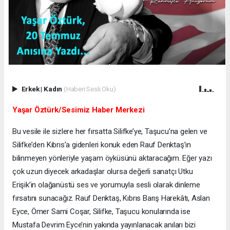
Erkek
|
Kadın
(Haberi Sesli Oku)
Yaşar Öztürk/Sesimiz Haber Merkezi
Bu vesile ile sizlere her fırsatta Silifke’ye, Taşucu’na gelen ve
Silifke’den Kıbrıs’a gidenleri konuk eden Rauf Denktaş’ın
bilinmeyen yönleriyle yaşam öyküsünü aktaracağım. Eğer yazı
çok uzun diyecek arkadaşlar olursa değerli sanatçı Utku
Erişik’in olağanüstü ses ve yorumuyla sesli olarak dinleme
fırsatını sunacağız. Rauf Denktaş, Kıbrıs Barış Harekâtı, Aslan
Eyce, Ömer Sami Coşar, Silifke, Taşucu konularında ise
Mustafa Devrim Eyce’nin yakında yayınlanacak anıları bizi