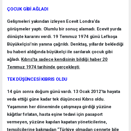
ÇOCUK GİBİ AĞLADI
Gelişmeleri yakından izleyen Ecevit Londra’da
görüşmeler yaptı. Olumlu bir sonuç alamadı. Ecevit yurda
dönüşte kararını verdi. 19 Temmuz 1974 günü Lefkoşa
Büyükelçisi’nin yanına çağrıldı. Denktaş, yıllardır beklediği
bu haberi aldığında büyükelçi ile sarılarak çocuk gibi
ağladı.
Kıbrıs’ta sadece kendisinin bildiği haber 20
Temmuz 1974 tarihinde gerçekleşti
.
TEK DÜŞÜNCESİ KIBRIS OLDU
14 gün sonra doğum günü vardı. 13 Ocak 2012’ta hayata
veda ettiği güne kadar tek düşüncesi Kıbrıs oldu.
Yaşamının her döneminde çatışmaya girdiği yüzüne
kâğıtlar fırlatan, hasta eşine tedavi için pasaport
vermeyen, yüzüne kapıları kapatan yöneticilerine,
temsilcilerine bakmadan “Türkiye olmadan cennete bile