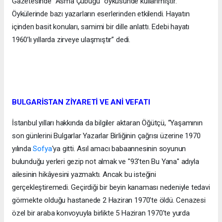
Gazetesinde "Asma Çubuğu" öyküsünde kullanmıştır.
Öykülerinde bazı yazarların eserlerinden etkilendi. Hayatın
içinden basit konuları, samimi bir dille anlattı. Edebi hayatı
1960’lı yıllarda zirveye ulaşmıştır” dedi.
BULGARİSTAN ZİYARETİ VE ANİ VEFATI
İstanbul yılları hakkında da bilgiler aktaran Öğütçü, “Yaşamının
son günlerini Bulgarlar Yazarlar Birliğinin çağrısı üzerine 1970
yılında
Sofya
'ya gitti. Asıl amacı babaannesinin soyunun
bulunduğu yerleri gezip not almak ve "93'ten Bu Yana" adıyla
ailesinin hikâyesini yazmaktı. Ancak bu isteğini
gerçekleştiremedi. Geçirdiği bir beyin kanaması nedeniyle tedavi
görmekte olduğu hastanede 2 Haziran 1970'te öldü. Cenazesi
özel bir araba konvoyuyla birlikte 5 Haziran 1970'te yurda