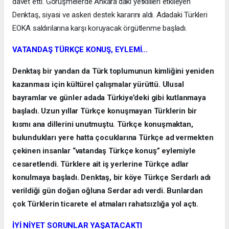
davet etti. Görüşmelerde Ankara’daki yetkilileri etkileyen
Denktaş, siyasi ve askeri destek kararını aldı. Adadaki Türkleri
EOKA saldırılarına karşı koruyacak örgütlenme başladı.
VATANDAŞ TÜRKÇE KONUŞ, EYLEMİ…
Denktaş bir yandan da Türk toplumunun kimliğini yeniden
kazanması için kültürel çalışmalar yürüttü. Ulusal
bayramlar ve günler adada Türkiye’deki gibi kutlanmaya
başladı. Uzun yıllar Türkçe konuşmayan Türklerin bir
kısmı ana dillerini unutmuştu. Türkçe konuşmaktan,
bulundukları yere hatta çocuklarına Türkçe ad vermekten
çekinen insanlar “vatandaş Türkçe konuş” eylemiyle
cesaretlendi. Türklere ait iş yerlerine Türkçe adlar
konulmaya başladı. Denktaş, bir köye Türkçe Serdarlı adı
verildiği gün doğan oğluna Serdar adı verdi. Bunlardan
çok Türklerin ticarete el atmaları rahatsızlığa yol açtı.
İYİ NİYET SORUNLAR YAŞATACAKTI