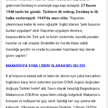
gidermek Denktaş’ın önerisiyle kapı kapı dolaşıldı.
27 Kasım
1948 tarihi bir gündü. Türklerin ilk mitingi, Denktaş’ın ilk
halka seslenişiydi. 1949’da savcı oldu:
“Raporları
çıkarıncaya kadar iki sene uğraştık. İngiliz idaresi “peki buyurun
bunları uygulayın” dedi. Raporları uygulayın denince,
başsavcılıkta tek Türk yok ve bizim sistemde, savcılık yasaları
hazırlar ve vali onaylar. Böylelikle bir mevkii ihdas edildi.
Savcılığa geçtim ve orada bu yasaları hazırlayan kişi olarak
görev yaptım.”
MAKARİOS’A EOKA LİDERİ OLARAK BELGELEDİ
8 yıl boyunca adada adil ve kalıcı bir düzen için çaba harcarken
İngilizlere karşı terör eylemleri yürüten EOKA örgütü doğrudan
doğruya Türkleri hedef aldı. Savcı olarak tanıştığı Başpiskopos
Makarios’un EOKA’nın siyasi lideri olduğu belgeledi. Makarios’u
koruyan ve kollayan bir güç vardı. İşlediği her suç yanına kâr
kalıyordu. Yılmayan ve yorulmayan Denktaş, 1 Nisan 1955’te