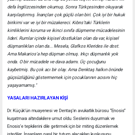
defa İngilizcesinden okumuş. Sonra Türkçesinden okuyarak
karşılaştırmış. İnançları çok güçlü olan biri. Çok iyi bir hukuk
birikimi var ve iyi bir müzakereci. Kıbrıs'taki Türklerin
kimliklerini koruma ve ikinci sınıfa düşmeme mücadelesinin
lideri. Rumlar içinde kişisel dostlukları olan da var, kişisel
düşmanlıkları olan da... Mesela, Glafkos Klerides ile dost.
Ama Makarios'a hep düşman olmuş. Irkçı düşmanlık yok
onda. O bir mücadele ve dava adamı. Üç çocuğunu
kaybetmiş. Bu çok acı bir olay. Ama Denktaş halkın önünde
güçsüzlüğünü göstermemek için çocuklarının acısını hiç
yaşayamamış."
YASALARI HAZIRLAYAN KİŞİ
Dr. Küçük’ün muayenesi ve Dentaş’ın avukatlık bürosu “Enosis”
kuşatması altındakilere umut oldu. Seslerini duyurmak ve
Enosis’e tepkilerini dile getirmek için bir miting düzenlemek
istediler. İnsanların nasıl bir tutum alacakları kuşkusunu