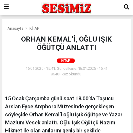
Anasayfa
KİTAP
ORHAN KEMAL’İ, OĞLU IŞIK
ÖĞÜTÇÜ ANLATTI
KİTAP
16.01.2025 - 15:41, Güncelleme: 16.01.2025 - 15:41
8640+ kez okundu.
15 Ocak Çarşamba günü saat 18.00’da Taşucu
Arslan Eyce Amphora Müzesinde gerçekleşen
söyleşide Orhan Kemal’i oğlu Işık öğütçe ve Yazar
Mazlum Vesek anlattı. Oğlu Işık Öğütçü Nazım
Hikmet ile olan anılarını geniş bir şekilde