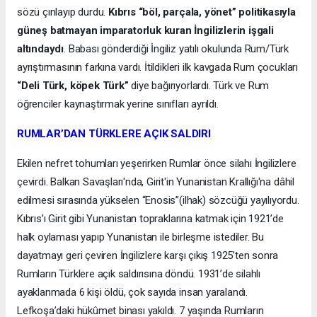
sözü çınlayıp durdu.
Kıbrıs “böl, parçala, yönet” politikasıyla
güneş batmayan imparatorluk kuran İngilizlerin işgali
altındaydı
. Babası gönderdiği İngiliz yatılı okulunda Rum/Türk
ayrıştırmasının farkına vardı. İtildikleri ilk kavgada Rum çocukları
“Deli Türk, köpek Türk”
diye bağırıyorlardı. Türk ve Rum
öğrenciler kaynaştırmak yerine sınıfları ayrıldı.
RUMLAR’DAN TÜRKLERE AÇIK SALDIRI
Ekilen nefret tohumları yeşerirken Rumlar önce silahı İngilizlere
çevirdi. Balkan Savaşları'nda, Girit'in Yunanistan Krallığı'na dâhil
edilmesi sırasında yükselen “Enosis”(ilhak) sözcüğü yayılıyordu.
Kıbrıs’ı Girit gibi Yunanistan topraklarına katmak için 1921’de
halk oylaması yapıp Yunanistan ile birleşme istediler. Bu
dayatmayı geri çeviren İngilizlere karşı çıkış 1925’ten sonra
Rumların Türklere açık saldırısına döndü. 1931’de silahlı
ayaklanmada 6 kişi öldü, çok sayıda insan yaralandı.
Lefkoşa’daki hükûmet binası yakıldı. 7 yaşında Rumların