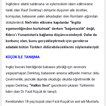
İngilizlere silahlı saldırısına ve eylemcilerin idam edilmesine
tanık olan Rauf Denktaş’ı dehşete düşüren aile dostları,
komşuları, babasının yakın arkadaşları olan Rumların ağzından
dökülenlerdi.
Nefretin etkisine kapılanlar “İngiliz
egemenliğinden kurtulmak” derken “bağımsızlık” değil,
Kıbrıs’ı Yunanistan’a bağlama düşüncesindeydi. Daha da
korkunç olan; bunu gerçekleştirmek için gerekirse
adadaki bütün Türkleri öldürebileceklerini söylemeleriydi.
KÜÇÜK İLE TANIŞMA
İngiliz lisesini bitirdiğinde babasını yitirdiği için sevincini
yaşayamayan Denktaş, babasının anısına adliyede memur oldu.
Çevirmenlik, yazıcılık dışında okuduğu okulda öğretmenlik de
yapan Denktaş;
“Halkın Sesi”
gazetesini çıkaran Türklerinin
lideri olan Dr. Fazıl Küçük ile tanıştı.
Kendisinden 18 yaş büyük olan Fazıl Küçük’ün asıl adı Mustafa