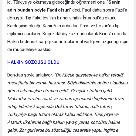
idi. Türkiye’ye okumaya gideceğinde öğretmeni ona,
“Senin
adın bundan böyle Fadıl olsun”
dedi. Fadıl daha sonra Fazıl‘a
dönüştü. Tıp Fakültesi’nin birinci sınıfını İstanbul’da okudu.
Kardeşinin olduğu Kahire’nin ardından Paris ve Lozan’da tıp
eğitimini sürdüren Küçük dâhiliye uzmanı olarak Kıbrıs’a döndü.
Halkın bedensel sağlığı kadar toplumsal varlığı ve özgürlüğü için
de mücadeleye başladı.
HALKIN SÖZCÜSÜ OLDU
Denktaş şöyle anlatıyor:
“Dr. Küçük gazetesiyle halka verdiği
mesajlarla bir zemin hazırladı. Söylediklerinin doğru olduğunu
gören arkadaşları etrafına geldi. Gençlik etrafına geldi.
Muhtarlar etrafını sardı ve zaman içerisinde İngilizlerin tayin
ettiği liderler karşısında Doktorun tutumu, milli tutum,
Türkiye’ye bağlı tutum olarak kabul edilince, Türkiye’ye ve
Atatürk ilkelerine bağlı halkın yavaş yavaş sözcüsü haline
geldi. Zor günlerde bu sözcülüğü cesaretle yaptı. İngiliz’e