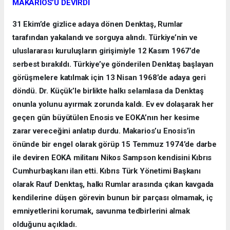
MAKARİOS’U DEVİRDİ
31 Ekim’de gizlice adaya dönen Denktaş, Rumlar
tarafından yakalandı ve sorguya alındı. Türkiye’nin ve
uluslararası kuruluşların girişimiyle 12 Kasım 1967’de
serbest bırakıldı. Türkiye’ye gönderilen Denktaş başlayan
görüşmelere katılmak için 13 Nisan 1968’de adaya geri
döndü. Dr. Küçük’le birlikte halkı selamlasa da Denktaş
onunla yolunu ayırmak zorunda kaldı. Ev ev dolaşarak her
geçen gün büyütülen Enosis ve EOKA’nın her kesime
zarar vereceğini anlatıp durdu. Makarios’u Enosis’in
önünde bir engel olarak görüp 15 Temmuz 1974’de darbe
ile deviren EOKA militanı Nikos Sampson kendisini Kıbrıs
Cumhurbaşkanı ilan etti. Kıbrıs Türk Yönetimi Başkanı
olarak Rauf Denktaş, halkı Rumlar arasında çıkan kavgada
kendilerine düşen görevin bunun bir parçası olmamak, iç
emniyetlerini korumak, savunma tedbirlerini almak
olduğunu açıkladı.