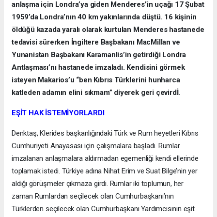
anlaşma için Londra’ya giden Menderes’in uçağı 17 Şubat
1959’da Londra’nın 40 km yakınlarında düştü. 16 kişinin
öldüğü kazada yaralı olarak kurtulan Menderes hastanede
tedavisi sürerken İngiltere Başbakanı MacMillan ve
Yunanistan Başbakanı Karamanlis’in getirdiği Londra
Antlaşması’nı hastanede imzaladı. Kendisini görmek
isteyen Makarios’u “ben Kıbrıs Türklerini hunharca
katleden adamın elini sıkmam” diyerek geri çevirdİ.
EŞİT HAK İSTEMİYORLARDI
Denktaş, Klerides başkanlığındaki Türk ve Rum heyetleri Kıbrıs
Cumhuriyeti Anayasası için çalışmalara başladı. Rumlar
imzalanan anlaşmalara aldırmadan egemenliği kendi ellerinde
toplamak istedi. Türkiye adına Nihat Erim ve Suat Bilge’nin yer
aldığı görüşmeler çıkmaza girdi. Rumlar iki toplumun, her
zaman Rumlardan seçilecek olan Cumhurbaşkanı’nın
Türklerden seçilecek olan Cumhurbaşkanı Yardımcısının eşit