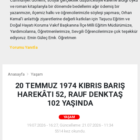
Cumhuriyet dönemi, sosyal gerçeklilik düşüncesiyle kaleme aldığı öykü
ve roman kitaplarıyla bir dönemde bedellerini ağır ödemiş bir
yazarımızın, ilçemiz halkı ve öğrencilerimizle söyleşi yapması, Orhan
Kemal'i anlattığı ziyaretlerine değerli katkıları için Taşucu Eğitim ve
Doğal Hayatı Koruma Vakıf Başkanına İlçe Milli Eğitim Müdürümüze,
Yardımcılarına, Öğretmenlerimize, Sevgili Öğrencilerimize çok teşekkür
ediyoruz. Emin Güleç Emk. Öğretmen
Yorumu Yanıtla
Anasayfa
Yaşam
20 TEMMUZ 1974 KIBRIS BARIŞ
HAREKÂTI 52, RAUF DENKTAŞ
102 YAŞINDA
YAŞAM
19.07.2026 - 16:27, Güncelleme: 21.07.2026 - 11:34
5514 kez okundu.