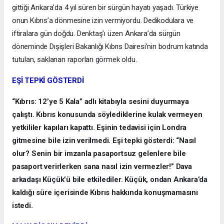
gittiği Ankara’da 4 yıl süren bir sürgün hayatı yaşadı. Türkiye
onun Kıbrıs’a dönmesine izin vermiyordu. Dedikodulara ve
iftiralara gün doğdu. Denktaş’ı üzen Ankara’da sürgün
döneminde Dışişleri Bakanlığı Kıbrıs Dairesi’nin bodrum katında
tutulan, saklanan raporları görmek oldu.
EŞİ TEPKİ GÖSTERDİ
“Kıbrıs: 12’ye 5 Kala” adlı kitabıyla sesini duyurmaya
çalıştı. Kıbrıs konusunda söylediklerine kulak vermeyen
yetkililer kapıları kapattı. Eşinin tedavisi için Londra
gitmesine bile izin verilmedi. Eşi tepki gösterdi: “Nasıl
olur? Senin bir imzanla pasaportsuz gelenlere bile
pasaport verirlerken sana nasıl izin vermezler!” Dava
arkadaşı Küçük’ü bile etkilediler. Küçük, ondan Ankara’da
kaldığı süre içerisinde Kıbrıs hakkında konuşmamasını
istedi.