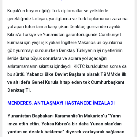
Küçük’ün boyun eğdiği Türk diplomatlar ve yetkililerle
gerektiğinde tartışan; yanılgılarına ve Türk toplumunun zararına
yol açan tutumlarına karşı çıkan Denktaş görevinden ayrıldı.
Kıbrıs’a Türkiye ve Yunanistan garantörlüğünde Cumhuriyet
kurması için yeşil ışık yakan İngiltere Makarios’un oyunlarına
göz yummayı sürdürürken Denktaş Türkiye’nin iyi niyetlerinin
ileride daha büyük sorunlara ve acılara yol açacağını
anlatamamanın sıkıntısı içindeydi. KKTC kurulduktan sonra da
bu sürdü.
Yabancı ülke Devlet Başkanı olarak TBMM’de ilk
ve altı defa Genel Kurula hitap eden tek Cumhurbaşkanı
Denktaş’TI.
MENDERES, ANTLAŞMAYI HASTANEDE İMZALADI
Yunanistan Başbakanı Karamanlis’in Makarios’u “Yarın
imza ettin ettin. Yoksa Kıbrıs’a bir daha Yunanistan’dan
yardım ve destek bekleme” diyerek zorlayarak sağlanan