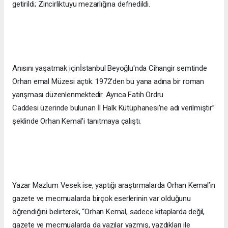
getirildi; Zincirliktuyu mezarlığına defnedildi.
Anısını yaşatmak içinİstanbul Beyoğlu'nda Cihangir semtinde
Orhan emal Müzesi açtık. 1972'den bu yana adına bir roman
yarışması düzenlenmektedir. Ayrıca Fatih Ordru
Caddesi üzerinde bulunan İl Halk Kütüphanesi'ne adı verilmiştir”
şeklinde Orhan Kemal’i tanıtmaya çalıştı.
Yazar Mazlum Vesek ise, yaptığı araştırmalarda Orhan Kemal’in
gazete ve mecmualarda birçok eserlerinin var olduğunu
öğrendiğini belirterek, “Orhan Kemal, sadece kitaplarda değil,
gazete ve mecmualarda da yazılar yazmış, yazdıkları ile