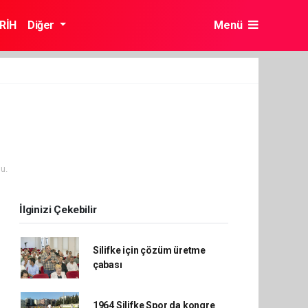
RİH
Diğer
Menü
u.
İlginizi Çekebilir
Silifke için çözüm üretme
çabası
1964 Silifke Spor da kongre