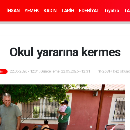
İNSAN
YEMEK
KADIN
TARİH
EDEBİYAT
Tiyatro
TA
Okul yararına kermes
22.05.2026 - 12:31, Güncelleme: 22.05.2026 - 12:31
2681+ kez okund
tim