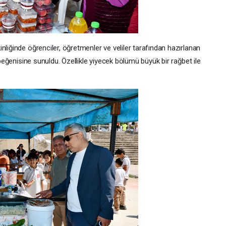
nliğinde öğrenciler, öğretmenler ve veliler tarafından hazırlanan
n beğenisine sunuldu. Özellikle yiyecek bölümü büyük bir rağbet ile