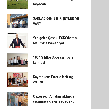
heyecanı
SAKLADIĞINIZ BİR ŞEYLER Mİ
VAR?
Yenişehir Çavak TOKİ'de tapu
teslimine başlanıyor
1964 Silifke Spor sahipsiz
kalmadı
Kaymakam Fırat’a birifing
verildi
Cezeryeci Ali, damaklarda
yaşamaya devam edecek…