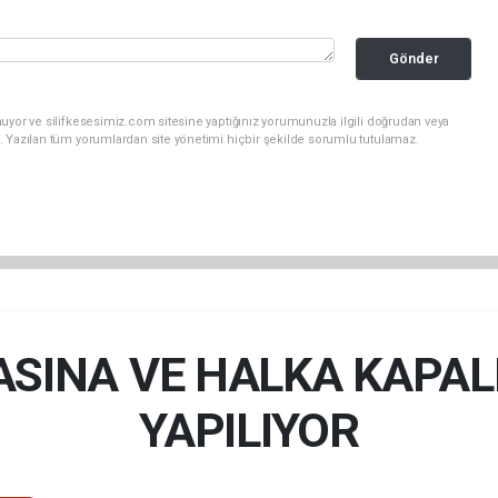
Gönder
uyor ve silifkesesimiz.com sitesine yaptığınız yorumunuzla ilgili doğrudan veya
. Yazılan tüm yorumlardan site yönetimi hiçbir şekilde sorumlu tutulamaz.
ASINA VE HALKA KAPAL
YAPILIYOR