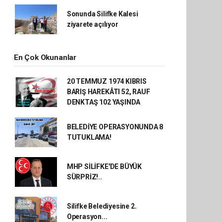
Sonunda Silifke Kalesi
ziyarete açılıyor
En Çok Okunanlar
20 TEMMUZ 1974 KIBRIS
BARIŞ HAREKÂTI 52, RAUF
DENKTAŞ 102 YAŞINDA
BELEDİYE OPERASYONUNDA 8
TUTUKLAMA!
MHP SİLİFKE'DE BÜYÜK
SÜRPRİZ!..
Silifke Belediyesine 2.
Operasyon...