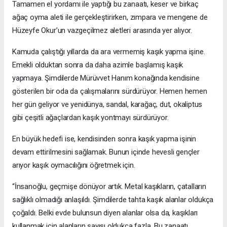
Tamamen el yordamı ile yaptığı bu zanaatı, keser ve birkaç
ağaç oyma aleti ile gerçekleştirirken, zımpara ve mengene de
Hüzeyfe Okur’un vazgeçilmez aletleri arasında yer alıyor.
Kamuda çalıştığı yıllarda da ara vermemiş kaşık yapma işine.
Emekli olduktan sonra da daha azimle başlamış kaşık
yapmaya. Şimdilerde Mürüvvet Hanım konağında kendisine
gösterilen bir oda da çalışmalarını sürdürüyor. Hemen hemen
her gün geliyor ve yenidünya, sandal, karağaç, dut, okaliptus
gibi çeşitli ağaçlardan kaşık yontmayı sürdürüyor.
En büyük hedefi ise, kendisinden sonra kaşık yapma işinin
devam ettirilmesini sağlamak. Bunun içinde hevesli gençler
arıyor kaşık oymacılığını öğretmek için.
“İnsanoğlu, geçmişe dönüyor artık. Metal kaşıkların, çatalların
sağlıklı olmadığı anlaşıldı. Şimdilerde tahta kaşık alanlar oldukça
çoğaldı. Belki evde bulunsun diyen alanlar olsa da, kaşıkları
kullanmak için alanların sayısı oldukça fazla. Bu zanaatı