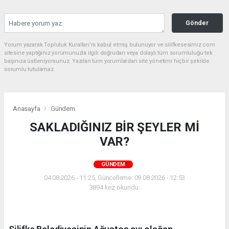
Gönder
Yorum yazarak Topluluk Kuralları’nı kabul etmiş bulunuyor ve silifkesesimiz.com
sitesine yaptığınız yorumunuzla ilgili doğrudan veya dolaylı tüm sorumluluğu tek
başınıza üstleniyorsunuz. Yazılan tüm yorumlardan site yönetimi hiçbir şekilde
sorumlu tutulamaz.
Anasayfa
Gündem
SAKLADIĞINIZ BİR ŞEYLER Mİ
VAR?
GÜNDEM
04.08.2026 - 11:25, Güncelleme: 09.08.2026 - 12:53
3894 kez okundu.