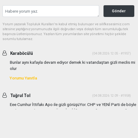
Gönder
Yorum yazarak Topluluk Kuralları’nı kabul etmiş bulunuyor ve silifkesesimiz.com
sitesine yaptığınız yorumunuzla ilgili doğrudan veya dolaylı tüm sorumluluğu tek
başınıza üstleniyorsunuz. Yazılan tüm yorumlardan site yönetimi hiçbir şekilde
sorumlu tutulamaz.
Karaböcülü
(04.08.2026 12:05 - #1957)
Bunlar aynı kafayla devam ediyor demek ki vatandaştan gizli meclis mi
olur
Yorumu Yanıtla
Tuğrul Tol
(04.08.2026 12:09 - #1958)
Eee Cumhur İttifakı Apo ile gizli görüşüYor. CHP ve YENİ Parti de böyle
gizli görüşmeler yapıyor TÜM GİZLİ İŞLERE KARŞIYIM VATANDAŞIN
HABER ALMASI ve BASIN ENGELENEMEZ
Yorumu Yanıtla