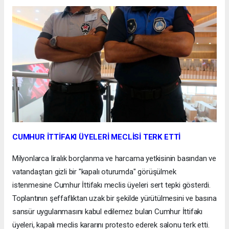
CUMHUR İTTİFAKI ÜYELERİ MECLİSİ TERK ETTİ
Milyonlarca liralık borçlanma ve harcama yetkisinin basından ve
vatandaştan gizli bir "kapalı oturumda" görüşülmek
istenmesine Cumhur İttifakı meclis üyeleri sert tepki gösterdi.
Toplantının şeffaflıktan uzak bir şekilde yürütülmesini ve basına
sansür uygulanmasını kabul edilemez bulan Cumhur İttifakı
üyeleri, kapalı meclis kararını protesto ederek salonu terk etti.