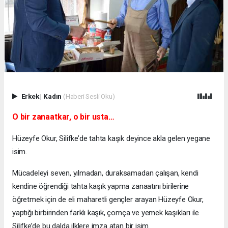
Erkek
|
Kadın
(Haberi Sesli Oku)
O bir zanaatkar, o bir usta…
Hüzeyfe Okur, Silifke’de tahta kaşık deyince akla gelen yegane
isim.
Mücadeleyi seven, yılmadan, duraksamadan çalışan, kendi
kendine öğrendiği tahta kaşık yapma zanaatını birilerine
öğretmek için de eli maharetli gençler arayan Hüzeyfe Okur,
yaptığı birbirinden farklı kaşık, çomça ve yemek kaşıkları ile
Silifke’de bu dalda ilklere imza atan bir isim.