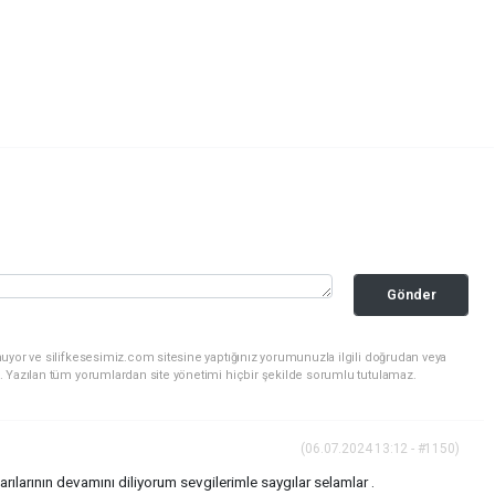
Gönder
uyor ve silifkesesimiz.com sitesine yaptığınız yorumunuzla ilgili doğrudan veya
. Yazılan tüm yorumlardan site yönetimi hiçbir şekilde sorumlu tutulamaz.
(06.07.2024 13:12 - #1150)
ılarının devamını diliyorum sevgilerimle saygılar selamlar .