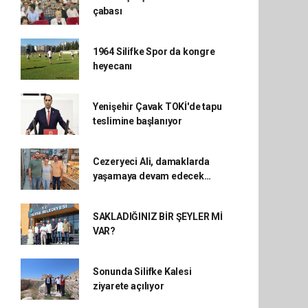
çabası
1964 Silifke Spor da kongre
heyecanı
Yenişehir Çavak TOKİ'de tapu
teslimine başlanıyor
Cezeryeci Ali, damaklarda
yaşamaya devam edecek…
SAKLADIĞINIZ BİR ŞEYLER Mİ
VAR?
Sonunda Silifke Kalesi
ziyarete açılıyor