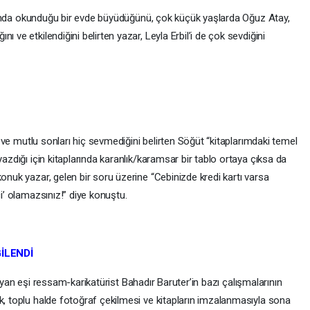
kunduğu bir evde büyüdüğünü, çok küçük yaşlarda Oğuz Atay,
 ve etkilendiğini belirten yazar, Leyla Erbil’i de çok sevdiğini
lu sonları hiç sevmediğini belirten Söğüt “kitaplarımdaki temel
yazdığı için kitaplarında karanlık/karamsar bir tablo ortaya çıksa da
konuk yazar, gelen bir soru üzerine “Cebinizde kredi kartı varsa
ci’ olamazsınız!” diye konuştu.
LENDİ
şi ressam-karikatürist Bahadır Baruter’in bazı çalışmalarının
k, toplu halde fotoğraf çekilmesi ve kitapların imzalanmasıyla sona