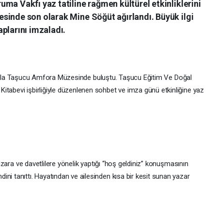
ma Vakfı yaz tatiline rağmen kültürel etkinliklerini
sinde son olarak Mine Söğüt ağırlandı. Büyük ilgi
plarını imzaladı.
 Taşucu Amfora Müzesinde buluştu. Taşucu Eğitim Ve Doğal
itabevi işbirliğiyle düzenlenen sohbet ve imza günü etkinliğine yaz
e davetlilere yönelik yaptığı “hoş geldiniz” konuşmasının
ni tanıttı. Hayatından ve ailesinden kısa bir kesit sunan yazar