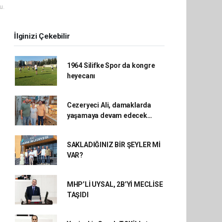
u.
İlginizi Çekebilir
1964 Silifke Spor da kongre
heyecanı
Cezeryeci Ali, damaklarda
yaşamaya devam edecek…
SAKLADIĞINIZ BİR ŞEYLER Mİ
VAR?
MHP’Lİ UYSAL, 2B’Yİ MECLİSE
TAŞIDI