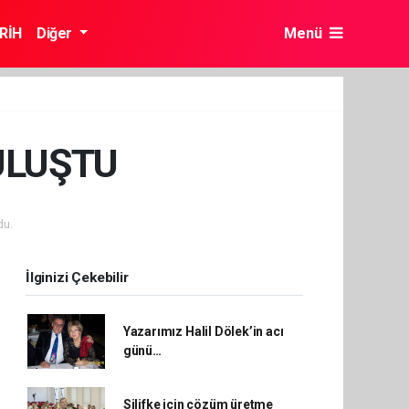
RİH
Diğer
Menü
ULUŞTU
du.
İlginizi Çekebilir
Yazarımız Halil Dölek’in acı
günü…
Silifke için çözüm üretme