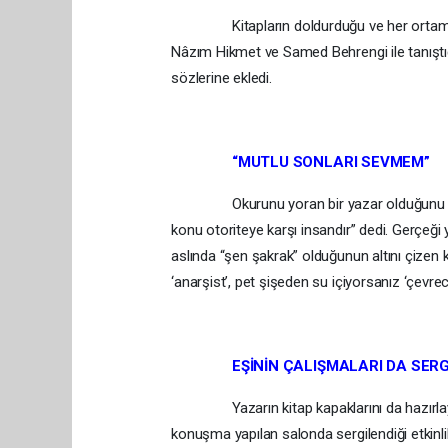
Kitapların doldurduğu ve her ortamda o
Nâzım Hikmet ve Samed Behrengi ile tanıştığını
sözlerine ekledi.
“MUTLU SONLARI SEVMEM”
Okurunu yoran bir yazar olduğunu ve mut
konu otoriteye karşı insandır” dedi. Gerçeği 
aslında “şen şakrak” olduğunun altını çizen 
‘anarşist’, pet şişeden su içiyorsanız ‘çevre
EŞİNİN ÇALIŞMALARI DA SERGİ
Yazarın kitap kapaklarını da hazırlayan e
konuşma yapılan salonda sergilendiği etkinli