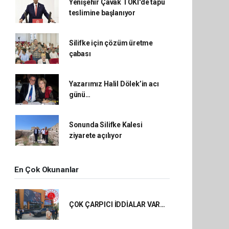
Yenişehir Çavak TOKİ'de tapu
teslimine başlanıyor
Silifke için çözüm üretme
çabası
Yazarımız Halil Dölek’in acı
günü…
Sonunda Silifke Kalesi
ziyarete açılıyor
En Çok Okunanlar
ÇOK ÇARPICI İDDİALAR VAR…