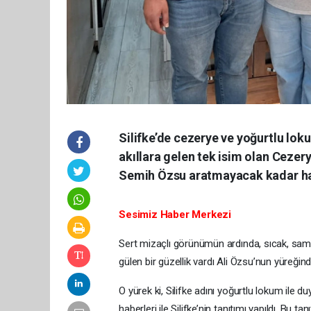
Silifke’de cezerye ve yoğurtlu lo
akıllara gelen tek isim olan Cezer
Semih Özsu aratmayacak kadar hassa
Sesimiz Haber Merkezi
Sert mizaçlı görünümün ardında, sıcak, samim
gülen bir güzellik vardı Ali Özsu’nun yüreğin
O yürek ki, Silifke adını yoğurtlu lokum ile 
haberleri ile Silifke’nin tanıtımı yapıldı. Bu 