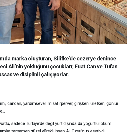
kumda marka oluşturan, Silifke’de cezerye denince
yeci Ali’nin yokluğunu çocukları; Fuat Can ve Tufan
s ve disiplinli çalışıyorlar.
i, candan, yardımsever, misafirperver, girişken, üretken, gönlüi
de…
duyurdu, sadece Türkiye’de değil yurt dışında da yoğurtlu lokum
tanıtımlar tamamen güzel yürekli insan Ali Özsu’nun eseriydi.