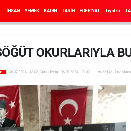
İNSAN
YEMEK
KADIN
TARİH
EDEBİYAT
Tiyatro
TA
SÖĞÜT OKURLARIYLA B
06.07.2024 - 13:02, Güncelleme: 06.07.2024 - 13:02
22132+ kez okun
AP