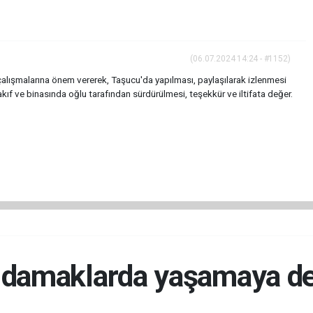
(06.07.2024 14:24 - #1152)
, çalışmalarına önem vererek, Taşucu'da yapılması, paylaşılarak izlenmesi
kıf ve binasında oğlu tarafından sürdürülmesi, teşekkür ve iltifata değer.
i, damaklarda yaşamaya 