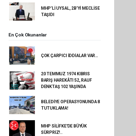
MHP’Lİ UYSAL, 2B’Yİ MECLİSE
TAŞIDI
En Çok Okunanlar
ÇOK ÇARPICI İDDİALAR VAR…
20 TEMMUZ 1974 KIBRIS
BARIŞ HAREKÂTI 52, RAUF
DENKTAŞ 102 YAŞINDA
BELEDİYE OPERASYONUNDA 8
TUTUKLAMA!
MHP SİLİFKE'DE BÜYÜK
SÜRPRİZ!..