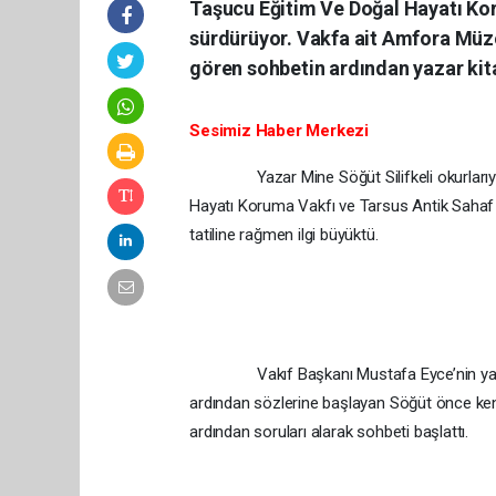
Taşucu Eğitim Ve Doğal Hayatı Koru
sürdürüyor. Vakfa ait Amfora Müze
gören sohbetin ardından yazar kita
Sesimiz Haber Merkezi
Yazar Mine Söğüt Silifkeli okurlarıyla
Hayatı Koruma Vakfı ve Tarsus Antik Sahaf K
tatiline rağmen ilgi büyüktü.
Vakıf Başkanı Mustafa Eyce’nin yazara v
ardından sözlerine başlayan Söğüt önce kendi
ardından soruları alarak sohbeti başlattı.