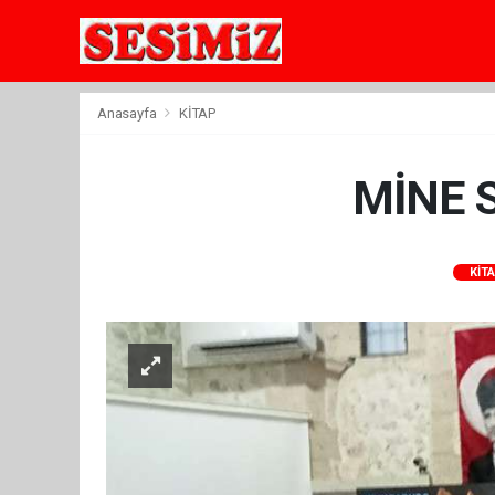
Anasayfa
KİTAP
MİNE 
KİT