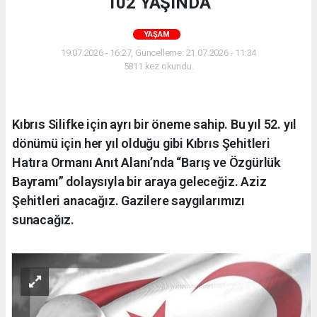
102 YAŞINDA
YAŞAM
19.07.2026 - 16:27, Güncelleme: 21.07.2026 - 11:34
5811 kez okundu.
Kıbrıs Silifke için ayrı bir öneme sahip. Bu yıl 52. yıl
dönümü için her yıl olduğu gibi Kıbrıs Şehitleri
Hatıra Ormanı Anıt Alanı’nda “Barış ve Özgürlük
Bayramı” dolaysıyla bir araya geleceğiz. Aziz
Şehitleri anacağız. Gazilere saygılarımızı
sunacağız.