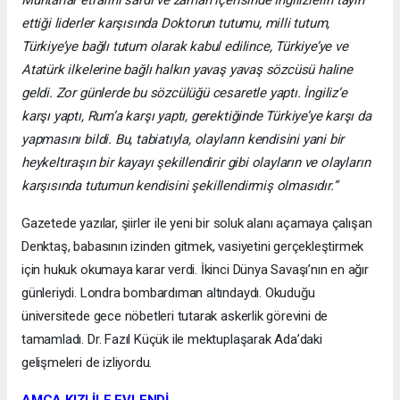
ettiği liderler karşısında Doktorun tutumu, milli tutum,
Türkiye’ye bağlı tutum olarak kabul edilince, Türkiye’ye ve
Atatürk ilkelerine bağlı halkın yavaş yavaş sözcüsü haline
geldi. Zor günlerde bu sözcülüğü cesaretle yaptı. İngiliz’e
karşı yaptı, Rum’a karşı yaptı, gerektiğinde Türkiye’ye karşı da
yapmasını bildi. Bu, tabiatıyla, olayların kendisini yani bir
heykeltıraşın bir kayayı şekillendirir gibi olayların ve olayların
karşısında tutumun kendisini şekillendirmiş olmasıdır.”
Gazetede yazılar, şiirler ile yeni bir soluk alanı açamaya çalışan
Denktaş, babasının izinden gitmek, vasiyetini gerçekleştirmek
için hukuk okumaya karar verdi. İkinci Dünya Savaşı’nın en ağır
günleriydi. Londra bombardıman altındaydı. Okuduğu
üniversitede gece nöbetleri tutarak askerlik görevini de
tamamladı. Dr. Fazıl Küçük ile mektuplaşarak Ada’daki
gelişmeleri de izliyordu.
AMCA KIZI İLE EVLENDİ