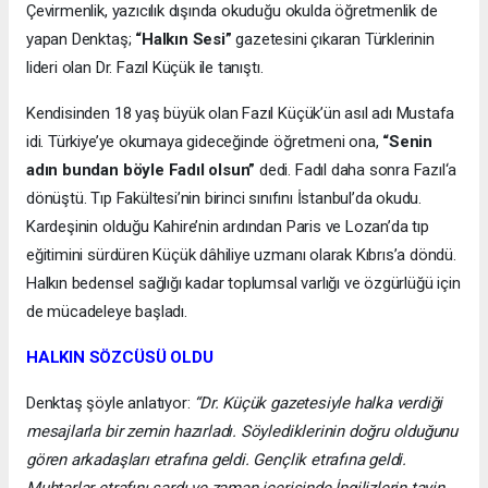
Çevirmenlik, yazıcılık dışında okuduğu okulda öğretmenlik de
yapan Denktaş;
“Halkın Sesi”
gazetesini çıkaran Türklerinin
lideri olan Dr. Fazıl Küçük ile tanıştı.
Kendisinden 18 yaş büyük olan Fazıl Küçük’ün asıl adı Mustafa
idi. Türkiye’ye okumaya gideceğinde öğretmeni ona,
“Senin
adın bundan böyle Fadıl olsun”
dedi. Fadıl daha sonra Fazıl‘a
dönüştü. Tıp Fakültesi’nin birinci sınıfını İstanbul’da okudu.
Kardeşinin olduğu Kahire’nin ardından Paris ve Lozan’da tıp
eğitimini sürdüren Küçük dâhiliye uzmanı olarak Kıbrıs’a döndü.
Halkın bedensel sağlığı kadar toplumsal varlığı ve özgürlüğü için
de mücadeleye başladı.
HALKIN SÖZCÜSÜ OLDU
Denktaş şöyle anlatıyor:
“Dr. Küçük gazetesiyle halka verdiği
mesajlarla bir zemin hazırladı. Söylediklerinin doğru olduğunu
gören arkadaşları etrafına geldi. Gençlik etrafına geldi.
Muhtarlar etrafını sardı ve zaman içerisinde İngilizlerin tayin