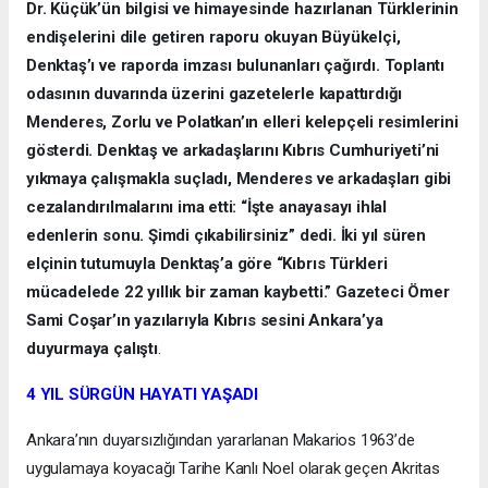
Dr. Küçük’ün bilgisi ve himayesinde hazırlanan Türklerinin
endişelerini dile getiren raporu okuyan Büyükelçi,
Denktaş’ı ve raporda imzası bulunanları çağırdı. Toplantı
odasının duvarında üzerini gazetelerle kapattırdığı
Menderes, Zorlu ve Polatkan’ın elleri kelepçeli resimlerini
gösterdi. Denktaş ve arkadaşlarını Kıbrıs Cumhuriyeti’ni
yıkmaya çalışmakla suçladı, Menderes ve arkadaşları gibi
cezalandırılmalarını ima etti: “İşte anayasayı ihlal
edenlerin sonu. Şimdi çıkabilirsiniz” dedi. İki yıl süren
elçinin tutumuyla Denktaş’a göre “Kıbrıs Türkleri
mücadelede 22 yıllık bir zaman kaybetti.” Gazeteci Ömer
Sami Coşar’ın yazılarıyla Kıbrıs sesini Ankara’ya
duyurmaya çalıştı
.
4 YIL SÜRGÜN HAYATI YAŞADI
Ankara’nın duyarsızlığından yararlanan Makarios 1963’de
uygulamaya koyacağı Tarihe Kanlı Noel olarak geçen Akritas