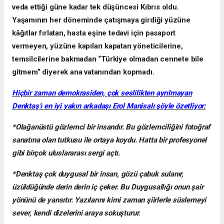
veda ettiği güne kadar tek düşüncesi Kıbrıs oldu.
Yaşamının her döneminde çatışmaya girdiği yüzüne
kâğıtlar fırlatan, hasta eşine tedavi için pasaport
vermeyen, yüzüne kapıları kapatan yöneticilerine,
temsilcilerine bakmadan “Türkiye olmadan cennete bile
gitmem” diyerek ana vatanından kopmadı.
Hiçbir zaman demokrasiden, çok seslilikten ayrılmayan
Denktaş’ı en iyi yakın arkadaşı Erol Manisalı şöyle özetliyor:
*Olağanüstü gözlemci bir insandır. Bu gözlemciliğini fotoğraf
sanatına olan tutkusu ile ortaya koydu. Hatta bir profesyonel
gibi birçok uluslararası sergi açtı.
*Denktaş çok duygusal bir insan, gözü çabuk sulanır,
üzüldüğünde derin derin iç çeker. Bu Duygusallığı onun şair
yönünü de yansıtır. Yazılarını kimi zaman şiirlerle süslemeyi
sever, kendi dizelerini araya sokuşturur.