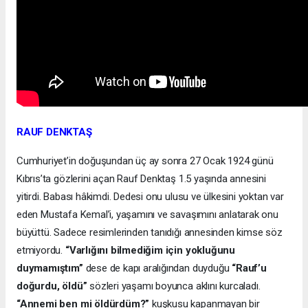
RAUF DENKTAŞ
Cumhuriyet’in doğuşundan üç ay sonra 27 Ocak 1924 günü
Kıbrıs’ta gözlerini açan Rauf Denktaş 1.5 yaşında annesini
yitirdi. Babası hâkimdi. Dedesi onu ulusu ve ülkesini yoktan var
eden Mustafa Kemal’i, yaşamını ve savaşımını anlatarak onu
büyüttü. Sadece resimlerinden tanıdığı annesinden kimse söz
etmiyordu.
“Varlığını bilmediğim için yokluğunu
duymamıştım”
dese de kapı aralığından duyduğu
“Rauf’u
doğurdu, öldü”
sözleri yaşamı boyunca aklını kurcaladı.
“Annemi ben mi öldürdüm?”
kuşkusu kapanmayan bir