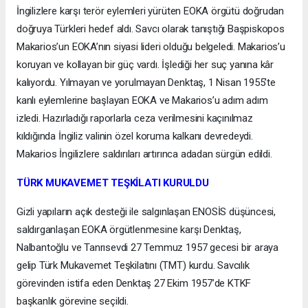
İngilizlere karşı terör eylemleri yürüten EOKA örgütü doğrudan
doğruya Türkleri hedef aldı. Savcı olarak tanıştığı Başpiskopos
Makarios’un EOKA’nın siyasi lideri olduğu belgeledi. Makarios’u
koruyan ve kollayan bir güç vardı. İşlediği her suç yanına kâr
kalıyordu. Yılmayan ve yorulmayan Denktaş, 1 Nisan 1955’te
kanlı eylemlerine başlayan EOKA ve Makarios’u adım adım
izledi. Hazırladığı raporlarla ceza verilmesini kaçınılmaz
kıldığında İngiliz valinin özel koruma kalkanı devredeydi.
Makarios İngilizlere saldırıları artırınca adadan sürgün edildi.
TÜRK MUKAVEMET TEŞKİLATI KURULDU
Gizli yapıların açık desteği ile salgınlaşan ENOSİS düşüncesi,
saldırganlaşan EOKA örgütlenmesine karşı Denktaş,
Nalbantoğlu ve Tanrısevdi 27 Temmuz 1957 gecesi bir araya
gelip Türk Mukavemet Teşkilatını (TMT) kurdu. Savcılık
görevinden istifa eden Denktaş 27 Ekim 1957’de KTKF
başkanlık görevine seçildi.