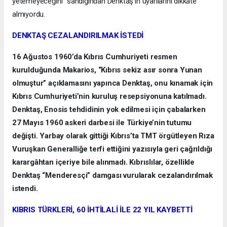
yetemeyeceğini” sandığından Denktaş’ın uyarılarını dikkate
almıyordu.
DENKTAŞ CEZALANDIRILMAK İSTEDİ
16 Ağustos 1960’da Kıbrıs Cumhuriyeti resmen
kurulduğunda Makarios, “Kıbrıs sekiz asır sonra Yunan
olmuştur” açıklamasını yapınca Denktaş, onu kınamak için
Kıbrıs Cumhuriyeti’nin kuruluş resepsiyonuna katılmadı.
Denktaş, Enosis tehdidinin yok edilmesi için çabalarken
27 Mayıs 1960 askeri darbesi ile Türkiye’nin tutumu
değişti. Yarbay olarak gittiği Kıbrıs’ta TMT örgütleyen Rıza
Vuruşkan Generalliğe terfi ettiğini yazısıyla geri çağrıldığı
karargâhtan içeriye bile alınmadı. Kıbrıslılar, özellikle
Denktaş “Menderesçi” damgası vurularak cezalandırılmak
istendi.
KIBRIS TÜRKLERİ, 60 İHTİLALİ İLE 22 YIL KAYBETTİ