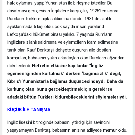
halk oylaması yapıp Yunanistan ile birleşme istediler. Bu
dayatmayı geri çeviren İngilizlere karşı çıkış 1925’ten sonra
Rumların Türklere açık saldırısına döndü. 1931’de silahlı
ayaklanmada 6 kişi öldü, çok sayıda insan yaralandı.
Lefkoşa’daki hükûmet binası yakıldı. 7 yaşında Rumların
İngilizlere silahlı saldırısına ve eylemcilerin idam edilmesine
tanık olan Rauf Denktaş’ı dehşete düşüren aile dostları,
komşuları, babasının yakın arkadaşları olan Rumların ağzından
dökülenlerdi.
Nefretin etkisine kapılanlar “İngiliz
egemenliğinden kurtulmak” derken “bağımsızlık” değil,
Kıbrıs’ı Yunanistan’a bağlama düşüncesindeydi. Daha da
korkunç olan; bunu gerçekleştirmek için gerekirse
adadaki bütün Türkleri öldürebileceklerini söylemeleriydi.
KÜÇÜK İLE TANIŞMA
İngiliz lisesini bitirdiğinde babasını yitirdiği için sevincini
yaşayamayan Denktaş, babasının anısına adliyede memur oldu.