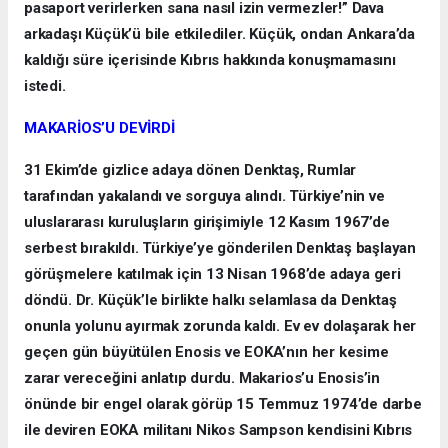
pasaport verirlerken sana nasıl izin vermezler!” Dava
arkadaşı Küçük’ü bile etkilediler. Küçük, ondan Ankara’da
kaldığı süre içerisinde Kıbrıs hakkında konuşmamasını
istedi.
MAKARİOS’U DEVİRDİ
31 Ekim’de gizlice adaya dönen Denktaş, Rumlar
tarafından yakalandı ve sorguya alındı. Türkiye’nin ve
uluslararası kuruluşların girişimiyle 12 Kasım 1967’de
serbest bırakıldı. Türkiye’ye gönderilen Denktaş başlayan
görüşmelere katılmak için 13 Nisan 1968’de adaya geri
döndü. Dr. Küçük’le birlikte halkı selamlasa da Denktaş
onunla yolunu ayırmak zorunda kaldı. Ev ev dolaşarak her
geçen gün büyütülen Enosis ve EOKA’nın her kesime
zarar vereceğini anlatıp durdu. Makarios’u Enosis’in
önünde bir engel olarak görüp 15 Temmuz 1974’de darbe
ile deviren EOKA militanı Nikos Sampson kendisini Kıbrıs