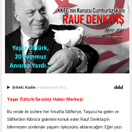
Erkek
|
Kadın
(Haberi Sesli Oku)
Yaşar Öztürk/Sesimiz Haber Merkezi
Bu vesile ile sizlere her fırsatta Silifke’ye, Taşucu’na gelen ve
Silifke’den Kıbrıs’a gidenleri konuk eden Rauf Denktaş’ın
bilinmeyen yönleriyle yaşam öyküsünü aktaracağım. Eğer yazı