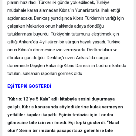
planını hazırladı. Türkler iki günde yok edilecek, Türkiye
müdahale kararı alamadan Kıbrıs’ın Yunanistan’a ilhak ettiği
açıklanacaktı. Denktaş yurtdışında Kıbrıs Türklerinin varlığı için
çalışırken Makarios onun hakkında adaya döndüğü
tutuklanması buyurdu. Türkiye’nin tutumunu eleştirmek için
gittiği Ankara’da 4 yıl süren bir sürgün hayatı yaşadı. Türkiye
onun Kıbrıs’a dönmesine izin vermiyordu. Dedikodulara ve
iftiralara gün doğdu. Denktaş’ı üzen Ankara’da sürgün
döneminde Dışişleri Bakanlığı Kıbrıs Dairesi’nin bodrum katında
tutulan, saklanan raporları görmek oldu.
EŞİ TEPKİ GÖSTERDİ
“Kıbrıs: 12’ye 5 Kala” adlı kitabıyla sesini duyurmaya
çalıştı. Kıbrıs konusunda söylediklerine kulak vermeyen
yetkililer kapıları kapattı. Eşinin tedavisi için Londra
gitmesine bile izin verilmedi. Eşi tepki gösterdi: “Nasıl
olur? Senin bir imzanla pasaportsuz gelenlere bile