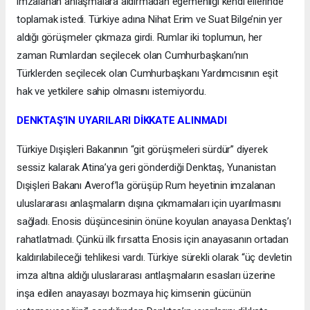
imzalanan anlaşmalara aldırmadan egemenliği kendi ellerinde
toplamak istedi. Türkiye adına Nihat Erim ve Suat Bilge’nin yer
aldığı görüşmeler çıkmaza girdi. Rumlar iki toplumun, her
zaman Rumlardan seçilecek olan Cumhurbaşkanı’nın
Türklerden seçilecek olan Cumhurbaşkanı Yardımcısının eşit
hak ve yetkilere sahip olmasını istemiyordu.
DENKTAŞ’IN UYARILARI DİKKATE ALINMADI
Türkiye Dışişleri Bakanının “git görüşmeleri sürdür” diyerek
sessiz kalarak Atina’ya geri gönderdiği Denktaş, Yunanistan
Dışişleri Bakanı Averof’la görüşüp Rum heyetinin imzalanan
uluslararası anlaşmaların dışına çıkmamaları için uyarılmasını
sağladı. Enosis düşüncesinin önüne koyulan anayasa Denktaş’ı
rahatlatmadı. Çünkü ilk fırsatta Enosis için anayasanın ortadan
kaldırılabileceği tehlikesi vardı. Türkiye sürekli olarak “üç devletin
imza altına aldığı uluslararası antlaşmaların esasları üzerine
inşa edilen anayasayı bozmaya hiç kimsenin gücünün