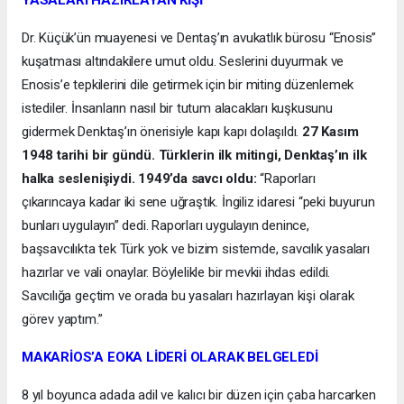
Dr. Küçük’ün muayenesi ve Dentaş’ın avukatlık bürosu “Enosis”
kuşatması altındakilere umut oldu. Seslerini duyurmak ve
Enosis’e tepkilerini dile getirmek için bir miting düzenlemek
istediler. İnsanların nasıl bir tutum alacakları kuşkusunu
gidermek Denktaş’ın önerisiyle kapı kapı dolaşıldı.
27 Kasım
1948 tarihi bir gündü. Türklerin ilk mitingi, Denktaş’ın ilk
halka seslenişiydi. 1949’da savcı oldu:
“Raporları
çıkarıncaya kadar iki sene uğraştık. İngiliz idaresi “peki buyurun
bunları uygulayın” dedi. Raporları uygulayın denince,
başsavcılıkta tek Türk yok ve bizim sistemde, savcılık yasaları
hazırlar ve vali onaylar. Böylelikle bir mevkii ihdas edildi.
Savcılığa geçtim ve orada bu yasaları hazırlayan kişi olarak
görev yaptım.”
MAKARİOS’A EOKA LİDERİ OLARAK BELGELEDİ
8 yıl boyunca adada adil ve kalıcı bir düzen için çaba harcarken