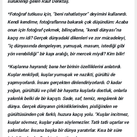
sürüklenip gelen Rauf Denktaş.
*Fotoğraf tutkusu için, “beni rahatlatıyor” deyimini kullanırdı.
Kendi kendime, fotoğraflarına bakarak çok düşündüm: Acaba
onun için fotoğraf çekmek, bilinçaltına, “kendi dünyası”na
kaçış mı idi? Gerçek dünyadaki dikenleri ve zor mücadeleyi,
“iç dünyasında dengeleyen, yumuşak, masum, istediği gibi
yön verebildiği” bir kapı aralığı, bir mercek miydi? Kim bilir!
*Kuşlarına hayrandı; bana her birinin özelliklerini anlatırdı.
Kuşlar renkliydi, kuşlar yumuşak ve nazikti, gürültü de
yapmıyorlardı. İnsanı gerçekten dinlendiriyorlardı. O kadar
yoğun, gürültülü ve çileli bir hayatta kuşlarla dostluk, onlarla
yakınlık belki de bir kaçıştı. Sade, saf, temiz, rengârenk bir
dünya. Gerçek dünyanın çirkinliklerinden, pisliğinden ve
gürültüsünden çok farklı, huzura kaçış yolu. “Kuşlar incitmez,
kuşlar sövmez, kuşlar yalan söylemezler. Tatlı tatlı uçarlar ve
şakırdarlar. İnsana başka bir dünya yaratırlar. Kısa bir süre