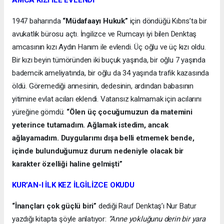
1947 baharında
“Müdafaayı Hukuk”
için döndüğü Kıbrıs’ta bir
avukatlık bürosu açtı. İngilizce ve Rumcayı iyi bilen Denktaş
amcasının kızı Aydın Hanım ile evlendi. Üç oğlu ve üç kızı oldu.
Bir kızı beyin tümöründen iki buçuk yaşında, bir oğlu 7 yaşında
bademcik ameliyatında, bir oğlu da 34 yaşında trafik kazasında
öldü. Göremediği annesinin, dedesinin, ardından babasının
yitimine evlat acıları eklendi. Vatansız kalmamak için acılarını
yüreğine gömdü:
“Ölen üç çocuğumuzun da matemini
yeterince tutamadım. Ağlamak istedim, ancak
ağlayamadım. Duygularımı dışa belli etmemek bende,
içinde bulunduğumuz durum nedeniyle olacak bir
karakter özelliği haline gelmişti”
KUR’AN-I İLK KEZ İLGİLİZCE OKUDU
“İnançları çok güçlü biri”
dediği Rauf Denktaş’ı Nur Batur
yazdığı kitapta şöyle anlatıyor:
“Anne yokluğunu derin bir yara