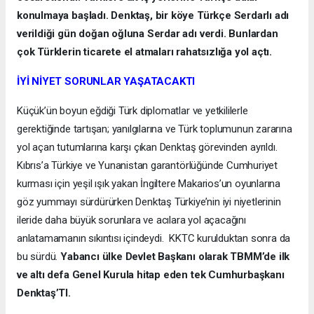
konulmaya başladı. Denktaş, bir köye Türkçe Serdarlı adı
verildiği gün doğan oğluna Serdar adı verdi. Bunlardan
çok Türklerin ticarete el atmaları rahatsızlığa yol açtı.
İYİ NİYET SORUNLAR YAŞATACAKTI
Küçük’ün boyun eğdiği Türk diplomatlar ve yetkililerle
gerektiğinde tartışan; yanılgılarına ve Türk toplumunun zararına
yol açan tutumlarına karşı çıkan Denktaş görevinden ayrıldı.
Kıbrıs’a Türkiye ve Yunanistan garantörlüğünde Cumhuriyet
kurması için yeşil ışık yakan İngiltere Makarios’un oyunlarına
göz yummayı sürdürürken Denktaş Türkiye’nin iyi niyetlerinin
ileride daha büyük sorunlara ve acılara yol açacağını
anlatamamanın sıkıntısı içindeydi. KKTC kurulduktan sonra da
bu sürdü.
Yabancı ülke Devlet Başkanı olarak TBMM’de ilk
ve altı defa Genel Kurula hitap eden tek Cumhurbaşkanı
Denktaş’TI.