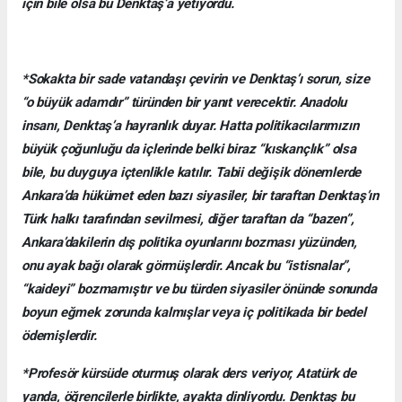
için bile olsa bu Denktaş’a yetiyordu.
*Sokakta bir sade vatandaşı çevirin ve Denktaş’ı sorun, size
“o büyük adamdır” türünden bir yanıt verecektir. Anadolu
insanı, Denktaş’a hayranlık duyar. Hatta politikacılarımızın
büyük çoğunluğu da içlerinde belki biraz “kıskançlık” olsa
bile, bu duyguya içtenlikle katılır. Tabii değişik dönemlerde
Ankara’da hükümet eden bazı siyasiler, bir taraftan Denktaş’ın
Türk halkı tarafından sevilmesi, diğer taraftan da “bazen”,
Ankara’dakilerin dış politika oyunlarını bozması yüzünden,
onu ayak bağı olarak görmüşlerdir. Ancak bu “istisnalar”,
“kaideyi” bozmamıştır ve bu türden siyasiler önünde sonunda
boyun eğmek zorunda kalmışlar veya iç politikada bir bedel
ödemişlerdir.
*Profesör kürsüde oturmuş olarak ders veriyor, Atatürk de
yanda, öğrencilerle birlikte, ayakta dinliyordu. Denktaş bu