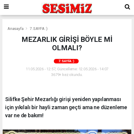
Anasayfa
7. SAYFA :)
MEZARLIK GİRİŞİ BÖYLE Mİ
OLMALI?
7. SAYFA :)
11.05.2026 - 12:57, Güncelleme: 12.05.2026 - 14:07
3679+ kez okundu.
Silifke Şehir Mezarlığı girişi yeniden yapılanması
için yıkılalı bir hayli zaman geçti ama ne düzenleme
var ne de bakım!