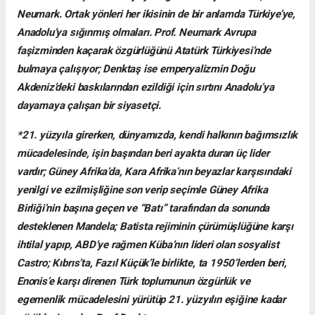
Neumark. Ortak yönleri her ikisinin de bir anlamda Türkiye’ye,
Anadolu’ya sığınmış olmaları. Prof. Neumark Avrupa
faşizminden kaçarak özgürlüğünü Atatürk Türkiyesi’nde
bulmaya çalışıyor; Denktaş ise emperyalizmin Doğu
Akdeniz’deki baskılarından ezildiği için sırtını Anadolu’ya
dayamaya çalışan bir siyasetçi.
*21. yüzyıla girerken, dünyamızda, kendi halkının bağımsızlık
mücadelesinde, işin başından beri ayakta duran üç lider
vardır; Güney Afrika’da, Kara Afrika’nın beyazlar karşısındaki
yenilgi ve ezilmişliğine son verip seçimle Güney Afrika
Birliği’nin başına geçen ve “Batı” tarafından da sonunda
desteklenen Mandela; Batista rejiminin çürümüşlüğüne karşı
ihtilal yapıp, ABD’ye rağmen Küba’nın lideri olan sosyalist
Castro; Kıbrıs’ta, Fazıl Küçük’le birlikte, ta 1950’lerden beri,
Enonis’e karşı direnen Türk toplumunun özgürlük ve
egemenlik mücadelesini yürütüp 21. yüzyılın eşiğine kadar