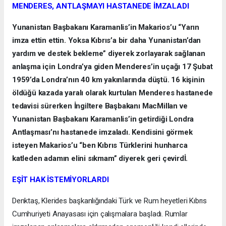
MENDERES, ANTLAŞMAYI HASTANEDE İMZALADI
Yunanistan Başbakanı Karamanlis’in Makarios’u “Yarın
imza ettin ettin. Yoksa Kıbrıs’a bir daha Yunanistan’dan
yardım ve destek bekleme” diyerek zorlayarak sağlanan
anlaşma için Londra’ya giden Menderes’in uçağı 17 Şubat
1959’da Londra’nın 40 km yakınlarında düştü. 16 kişinin
öldüğü kazada yaralı olarak kurtulan Menderes hastanede
tedavisi sürerken İngiltere Başbakanı MacMillan ve
Yunanistan Başbakanı Karamanlis’in getirdiği Londra
Antlaşması’nı hastanede imzaladı. Kendisini görmek
isteyen Makarios’u “ben Kıbrıs Türklerini hunharca
katleden adamın elini sıkmam” diyerek geri çevirdİ.
EŞİT HAK İSTEMİYORLARDI
Denktaş, Klerides başkanlığındaki Türk ve Rum heyetleri Kıbrıs
Cumhuriyeti Anayasası için çalışmalara başladı. Rumlar