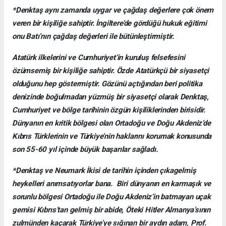
*Denktaş aynı zamanda uygar ve çağdaş değerlere çok önem
veren bir kişiliğe sahiptir. İngiltere’de gördüğü hukuk eğitimi
onu Batı’nın çağdaş değerleri ile bütünleştirmiştir.
Atatürk ilkelerini ve Cumhuriyet’in kuruluş felsefesini
özümsemiş bir kişiliğe sahiptir. Özde Atatürkçü bir siyasetçi
olduğunu hep göstermiştir. Gözünü açtığından beri politika
denizinde boğulmadan yüzmüş bir siyasetçi olarak Denktaş,
Cumhuriyet ve bölge tarihinin özgün kişiliklerinden birisidir.
Dünyanın en kritik bölgesi olan Ortadoğu ve Doğu Akdeniz’de
Kıbrıs Türklerinin ve Türkiye’nin haklarını korumak konusunda
son 55-60 yıl içinde büyük başarılar sağladı.
*Denktaş ve Neumark İkisi de tarihin içinden çıkagelmiş
heykelleri anımsatıyorlar bana. Biri dünyanın en karmaşık ve
sorunlu bölgesi Ortadoğu ile Doğu Akdeniz’in batmayan uçak
gemisi Kıbrıs’tan gelmiş bir abide, Öteki Hitler Almanya’sının
zulmünden kaçarak Türkiye’ye sığınan bir aydın adam, Prof.