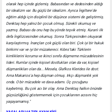
olarak hep içinde gizlemiş. Babasından ve dedesinden aldığı
bir idealizm var. Bu güçlü bir idealizm. Ayrıca İngiltere'de
eğitim aldığı için disiplinli bir düşünce sistemi de geliştirmiş.
Denktaş hep yalnız bir çocuk olmuş. Sürekli okumuş ve
yazmış. Babası da onu hep bu yönde teşvik etmiş. Kuran'ı ilk
defa İngilizcesinden okumuş. Sonra Türkçesinden okuyarak
karşılaştırmış. İnançları çok güçlü olan biri. Çok iyi bir hukuk
birikimi var ve iyi bir müzakereci. Kıbrıs'taki Türklerin
kimliklerini koruma ve ikinci sınıfa düşmeme mücadelesinin
lideri. Rumlar içinde kişisel dostlukları olan da var, kişisel
düşmanlıkları olan da... Mesela, Glafkos Klerides ile dost.
Ama Makarios'a hep düşman olmuş. Irkçı düşmanlık yok
onda. O bir mücadele ve dava adamı. Üç çocuğunu
kaybetmiş. Bu çok acı bir olay. Ama Denktaş halkın önünde
güçsüzlüğünü göstermemek için çocuklarının acısını hiç
yaşayamamış."
YASALARI HAZIRLAYAN KİŞİ