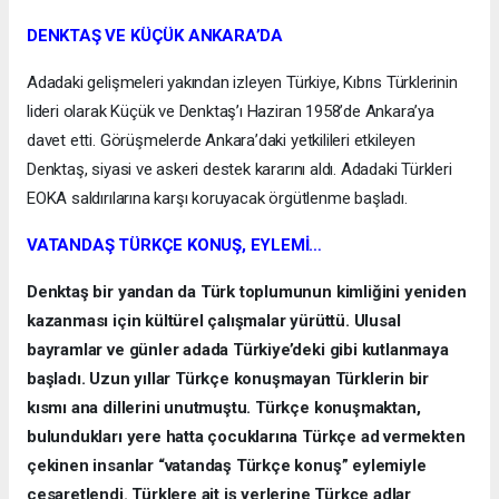
DENKTAŞ VE KÜÇÜK ANKARA’DA
Adadaki gelişmeleri yakından izleyen Türkiye, Kıbrıs Türklerinin
lideri olarak Küçük ve Denktaş’ı Haziran 1958’de Ankara’ya
davet etti. Görüşmelerde Ankara’daki yetkilileri etkileyen
Denktaş, siyasi ve askeri destek kararını aldı. Adadaki Türkleri
EOKA saldırılarına karşı koruyacak örgütlenme başladı.
VATANDAŞ TÜRKÇE KONUŞ, EYLEMİ…
Denktaş bir yandan da Türk toplumunun kimliğini yeniden
kazanması için kültürel çalışmalar yürüttü. Ulusal
bayramlar ve günler adada Türkiye’deki gibi kutlanmaya
başladı. Uzun yıllar Türkçe konuşmayan Türklerin bir
kısmı ana dillerini unutmuştu. Türkçe konuşmaktan,
bulundukları yere hatta çocuklarına Türkçe ad vermekten
çekinen insanlar “vatandaş Türkçe konuş” eylemiyle
cesaretlendi. Türklere ait iş yerlerine Türkçe adlar