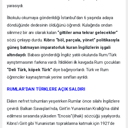
yarasıydı.
İlkokulu okumaya gönderildiği İstanbul’dan 6 yaşında adaya
döndüğünde dedesinin öldüğünü öğrendi. Kulağında ondan
silinmez bir anı olarak kalan
“gittiler ama tekrar gelecekler”
sözü çınlayıp durdu.
Kıbrıs “böl, parçala, yönet” politikasıyla
güneş batmayan imparatorluk kuran İngilizlerin işgali
altındaydı
. Babası gönderdiği İngiliz yatılı okulunda Rum/Türk
ayrıştırmasının farkına vardı. İtildikleri ilk kavgada Rum çocukları
“Deli Türk, köpek Türk”
diye bağırıyorlardı. Türk ve Rum
öğrenciler kaynaştırmak yerine sınıfları ayrıldı.
RUMLAR’DAN TÜRKLERE AÇIK SALDIRI
Ekilen nefret tohumları yeşerirken Rumlar önce silahı İngilizlere
çevirdi. Balkan Savaşları'nda, Girit'in Yunanistan Krallığı'na dâhil
edilmesi sırasında yükselen “Enosis”(ilhak) sözcüğü yayılıyordu.
Kıbrıs’ı Girit gibi Yunanistan topraklarına katmak için 1921’de