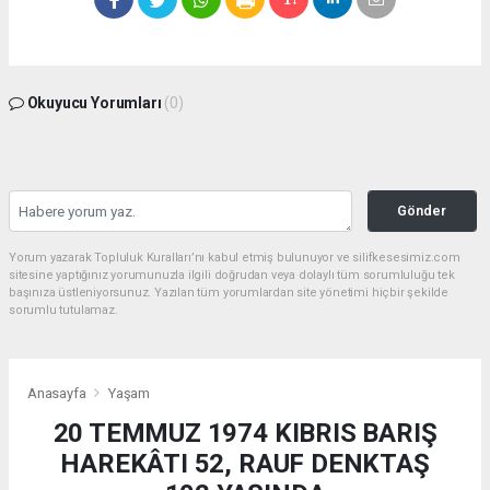
Okuyucu Yorumları
(0)
Gönder
Yorum yazarak Topluluk Kuralları’nı kabul etmiş bulunuyor ve silifkesesimiz.com
sitesine yaptığınız yorumunuzla ilgili doğrudan veya dolaylı tüm sorumluluğu tek
başınıza üstleniyorsunuz. Yazılan tüm yorumlardan site yönetimi hiçbir şekilde
sorumlu tutulamaz.
Anasayfa
Yaşam
20 TEMMUZ 1974 KIBRIS BARIŞ
HAREKÂTI 52, RAUF DENKTAŞ