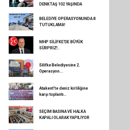
DENKTAŞ 102 YAŞINDA
BELEDİYE OPERASYONUNDA 8
TUTUKLAMA!
MHP SİLİFKE'DE BÜYÜK
SÜRPRİZ!..
Silifke Belediyesine 2.
Operasyon...
Atakent’te deniz kirliliğine
karşı toplantı…
SEÇİM BASINA VE HALKA
KAPALI OLARAK YAPILIYOR