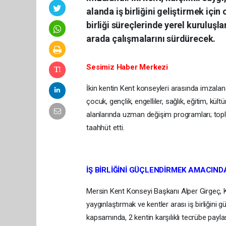
alanda iş birliğini geliştirmek için
birliği süreçlerinde yerel kuruluşlar
arada çalışmalarını sürdürecek.
Sesimiz Haber Merkezi
İkin kentin Kent konseyleri arasında imzalan
çocuk, gençlik, engelliler, sağlık, eğitim, kült
alanlarında uzman değişim programları; toplan
taahhüt etti.
İŞ BİRLİĞİNİ GÜÇLENDİRMEK AMACIND
Mersin Kent Konseyi Başkanı Alper Girgeç, Ke
yaygınlaştırmak ve kentler arası iş birliğin
kapsamında, 2 kentin karşılıklı tecrübe payl