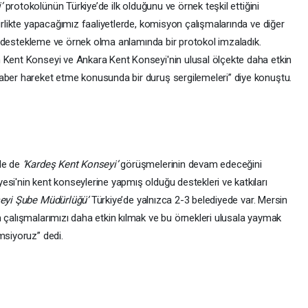
’
protokolünün Türkiye’de ilk olduğunu ve örnek teşkil ettiğini
birlikte yapacağımız faaliyetlerde, komisyon çalışmalarında ve diğer
izi destekleme ve örnek olma anlamında bir protokol imzaladık.
 Kent Konseyi ve Ankara Kent Konseyi'nin ulusal ölçekte daha etkin
aber hareket etme konusunda bir duruş sergilemeleri” diye konuştu.
rle de
‘Kardeş Kent Konseyi’
görüşmelerinin devam edeceğini
si'nin kent konseylerine yapmış olduğu destekleri ve katkıları
eyi Şube Müdürlüğü’
Türkiye’de yalnızca 2-3 belediyede var. Mersin
m çalışmalarımızı daha etkin kılmak ve bu örnekleri ulusala yaymak
msiyoruz” dedi.