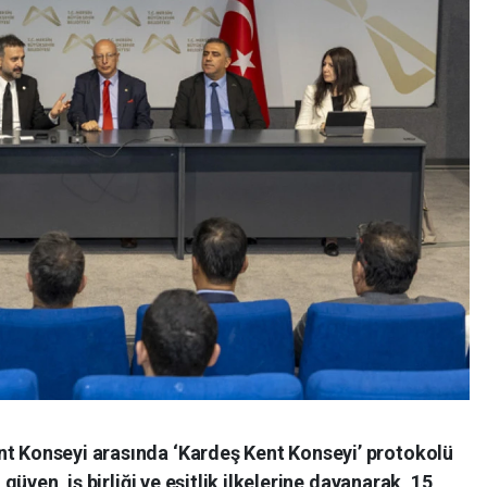
nt Konseyi arasında ‘Kardeş Kent Konseyi’ protokolü
, güven, iş birliği ve eşitlik ilkelerine dayanarak, 15