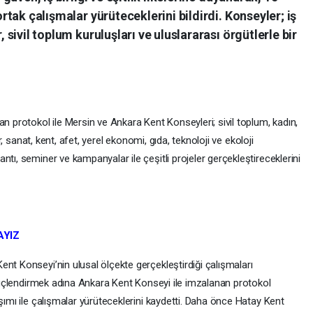
 ortak çalışmalar yürüteceklerini bildirdi. Konseyler; iş
, sivil toplum kuruluşları ve uluslararası örgütlerle bir
an protokol ile Mersin ve Ankara Kent Konseyleri; sivil toplum, kadın,
ür, sanat, kent, afet, yerel ekonomi, gıda, teknoloji ve ekoloji
tı, seminer ve kampanyalar ile çeşitli projeler gerçekleştireceklerini
AYIZ
nt Konseyi’nin ulusal ölçekte gerçekleştirdiği çalışmaları
i güçlendirmek adına Ankara Kent Konseyi ile imzalanan protokol
aşımı ile çalışmalar yürüteceklerini kaydetti. Daha önce Hatay Kent