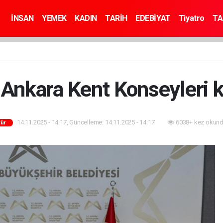
İNSAN
YEMEK
KADIN
TARİH
EDEBİYAT
Tiyatro
TA
Ankara Kent Konseyleri 
14.11.2025 - 14:17, Güncelleme: 14.11.2025 - 14:17
6038+ kez okund
tür