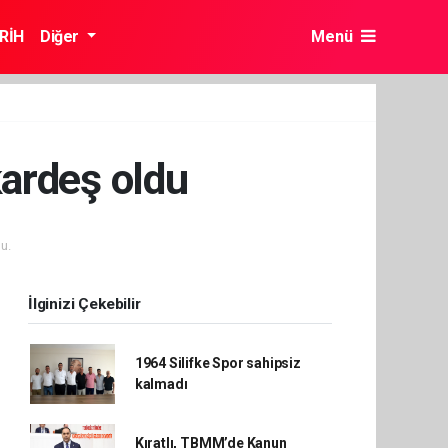
RİH
Diğer
Menü
kardeş oldu
u.
İlginizi Çekebilir
1964 Silifke Spor sahipsiz
kalmadı
Kıratlı, TBMM’de Kanun