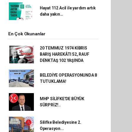
Hayat 112 Acil ile yardım artık
daha yakın…
En Çok Okunanlar
20 TEMMUZ 1974 KIBRIS
BARIŞ HAREKÂTI 52, RAUF
DENKTAŞ 102 YAŞINDA
BELEDİYE OPERASYONUNDA 8
TUTUKLAMA!
MHP SİLİFKE'DE BÜYÜK
SÜRPRİZ!..
Silifke Belediyesine 2.
Operasyon...