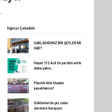
u.
İlginizi Çekebilir
SAKLADIĞINIZ BİR ŞEYLER Mİ
VAR?
Hayat 112 Acil ile yardım artık
daha yakın…
Plastik Atık ithalatı
yasaklansın!
Gökbelen’de pis sular
derelere karışıyor