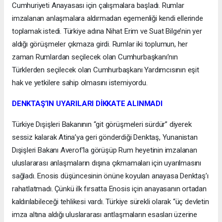
Cumhuriyeti Anayasası için çalışmalara başladı. Rumlar
imzalanan anlaşmalara aldırmadan egemenliği kendi ellerinde
toplamak istedi. Türkiye adına Nihat Erim ve Suat Bilge’nin yer
aldığı görüşmeler çıkmaza girdi. Rumlar iki toplumun, her
zaman Rumlardan seçilecek olan Cumhurbaşkanı’nın
Türklerden seçilecek olan Cumhurbaşkanı Yardımcısının eşit
hak ve yetkilere sahip olmasını istemiyordu.
DENKTAŞ’IN UYARILARI DİKKATE ALINMADI
Türkiye Dışişleri Bakanının “git görüşmeleri sürdür” diyerek
sessiz kalarak Atina’ya geri gönderdiği Denktaş, Yunanistan
Dışişleri Bakanı Averof’la görüşüp Rum heyetinin imzalanan
uluslararası anlaşmaların dışına çıkmamaları için uyarılmasını
sağladı. Enosis düşüncesinin önüne koyulan anayasa Denktaş’ı
rahatlatmadı. Çünkü ilk fırsatta Enosis için anayasanın ortadan
kaldırılabileceği tehlikesi vardı. Türkiye sürekli olarak “üç devletin
imza altına aldığı uluslararası antlaşmaların esasları üzerine