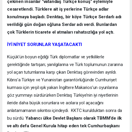
çekinen insanlar “vatandaş Türkçe konuş” eylemiyle
cesaretlendi. Türklere ait iş yerlerine Türkçe adlar
konulmaya başladı. Denktaş, bir köye Türkçe Serdarlı adı
verildiği gün doğan oğluna Serdar adı verdi. Bunlardan
çok Türklerin ticarete el atmaları rahatsızlığa yol açtı.
İYİ NİYET SORUNLAR YAŞATACAKTI
Küçük’ün boyun eğdiği Türk diplomatlar ve yetkililerle
gerektiğinde tartışan; yanılgılarına ve Türk toplumunun zararına
yol açan tutumlarına karşı çıkan Denktaş görevinden ayrıldı.
Kıbrıs’a Türkiye ve Yunanistan garantörlüğünde Cumhuriyet
kurması için yeşil ışık yakan İngiltere Makarios’un oyunlarına
göz yummayı sürdürürken Denktaş Türkiye’nin iyi niyetlerinin
ileride daha büyük sorunlara ve acılara yol açacağını
anlatamamanın sıkıntısı içindeydi. KKTC kurulduktan sonra da
bu sürdü.
Yabancı ülke Devlet Başkanı olarak TBMM’de ilk
ve altı defa Genel Kurula hitap eden tek Cumhurbaşkanı