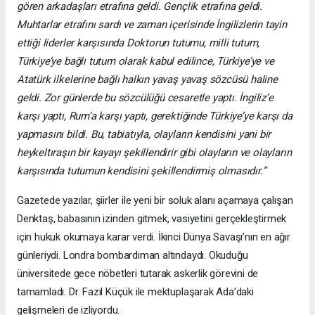
gören arkadaşları etrafına geldi. Gençlik etrafına geldi.
Muhtarlar etrafını sardı ve zaman içerisinde İngilizlerin tayin
ettiği liderler karşısında Doktorun tutumu, milli tutum,
Türkiye’ye bağlı tutum olarak kabul edilince, Türkiye’ye ve
Atatürk ilkelerine bağlı halkın yavaş yavaş sözcüsü haline
geldi. Zor günlerde bu sözcülüğü cesaretle yaptı. İngiliz’e
karşı yaptı, Rum’a karşı yaptı, gerektiğinde Türkiye’ye karşı da
yapmasını bildi. Bu, tabiatıyla, olayların kendisini yani bir
heykeltıraşın bir kayayı şekillendirir gibi olayların ve olayların
karşısında tutumun kendisini şekillendirmiş olmasıdır.”
Gazetede yazılar, şiirler ile yeni bir soluk alanı açamaya çalışan
Denktaş, babasının izinden gitmek, vasiyetini gerçekleştirmek
için hukuk okumaya karar verdi. İkinci Dünya Savaşı’nın en ağır
günleriydi. Londra bombardıman altındaydı. Okuduğu
üniversitede gece nöbetleri tutarak askerlik görevini de
tamamladı. Dr. Fazıl Küçük ile mektuplaşarak Ada’daki
gelişmeleri de izliyordu.