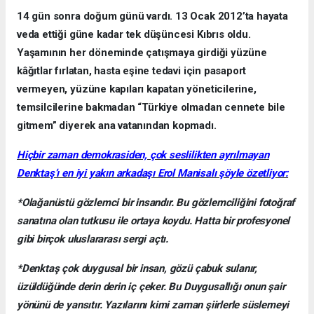
14 gün sonra doğum günü vardı. 13 Ocak 2012’ta hayata
veda ettiği güne kadar tek düşüncesi Kıbrıs oldu.
Yaşamının her döneminde çatışmaya girdiği yüzüne
kâğıtlar fırlatan, hasta eşine tedavi için pasaport
vermeyen, yüzüne kapıları kapatan yöneticilerine,
temsilcilerine bakmadan “Türkiye olmadan cennete bile
gitmem” diyerek ana vatanından kopmadı.
Hiçbir zaman demokrasiden, çok seslilikten ayrılmayan
Denktaş’ı en iyi yakın arkadaşı Erol Manisalı şöyle özetliyor:
*Olağanüstü gözlemci bir insandır. Bu gözlemciliğini fotoğraf
sanatına olan tutkusu ile ortaya koydu. Hatta bir profesyonel
gibi birçok uluslararası sergi açtı.
*Denktaş çok duygusal bir insan, gözü çabuk sulanır,
üzüldüğünde derin derin iç çeker. Bu Duygusallığı onun şair
yönünü de yansıtır. Yazılarını kimi zaman şiirlerle süslemeyi