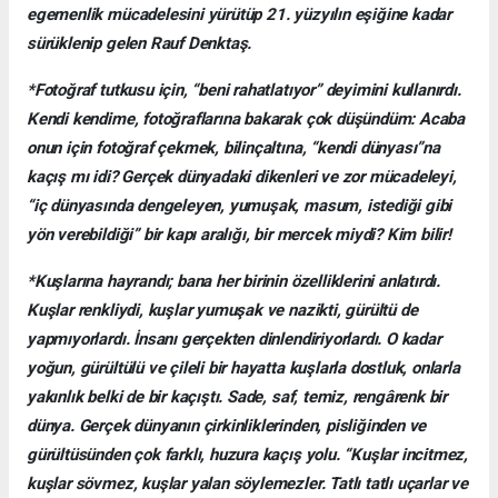
egemenlik mücadelesini yürütüp 21. yüzyılın eşiğine kadar
sürüklenip gelen Rauf Denktaş.
*Fotoğraf tutkusu için, “beni rahatlatıyor” deyimini kullanırdı.
Kendi kendime, fotoğraflarına bakarak çok düşündüm: Acaba
onun için fotoğraf çekmek, bilinçaltına, “kendi dünyası”na
kaçış mı idi? Gerçek dünyadaki dikenleri ve zor mücadeleyi,
“iç dünyasında dengeleyen, yumuşak, masum, istediği gibi
yön verebildiği” bir kapı aralığı, bir mercek miydi? Kim bilir!
*Kuşlarına hayrandı; bana her birinin özelliklerini anlatırdı.
Kuşlar renkliydi, kuşlar yumuşak ve nazikti, gürültü de
yapmıyorlardı. İnsanı gerçekten dinlendiriyorlardı. O kadar
yoğun, gürültülü ve çileli bir hayatta kuşlarla dostluk, onlarla
yakınlık belki de bir kaçıştı. Sade, saf, temiz, rengârenk bir
dünya. Gerçek dünyanın çirkinliklerinden, pisliğinden ve
gürültüsünden çok farklı, huzura kaçış yolu. “Kuşlar incitmez,
kuşlar sövmez, kuşlar yalan söylemezler. Tatlı tatlı uçarlar ve