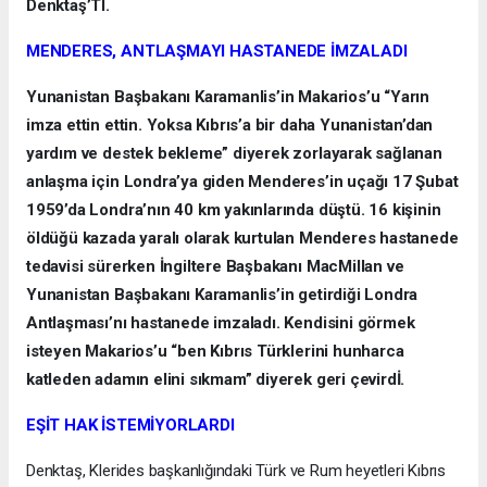
Denktaş’TI.
MENDERES, ANTLAŞMAYI HASTANEDE İMZALADI
Yunanistan Başbakanı Karamanlis’in Makarios’u “Yarın
imza ettin ettin. Yoksa Kıbrıs’a bir daha Yunanistan’dan
yardım ve destek bekleme” diyerek zorlayarak sağlanan
anlaşma için Londra’ya giden Menderes’in uçağı 17 Şubat
1959’da Londra’nın 40 km yakınlarında düştü. 16 kişinin
öldüğü kazada yaralı olarak kurtulan Menderes hastanede
tedavisi sürerken İngiltere Başbakanı MacMillan ve
Yunanistan Başbakanı Karamanlis’in getirdiği Londra
Antlaşması’nı hastanede imzaladı. Kendisini görmek
isteyen Makarios’u “ben Kıbrıs Türklerini hunharca
katleden adamın elini sıkmam” diyerek geri çevirdİ.
EŞİT HAK İSTEMİYORLARDI
Denktaş, Klerides başkanlığındaki Türk ve Rum heyetleri Kıbrıs