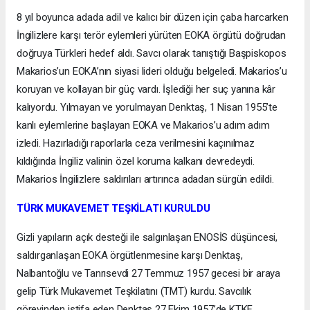
8 yıl boyunca adada adil ve kalıcı bir düzen için çaba harcarken
İngilizlere karşı terör eylemleri yürüten EOKA örgütü doğrudan
doğruya Türkleri hedef aldı. Savcı olarak tanıştığı Başpiskopos
Makarios’un EOKA’nın siyasi lideri olduğu belgeledi. Makarios’u
koruyan ve kollayan bir güç vardı. İşlediği her suç yanına kâr
kalıyordu. Yılmayan ve yorulmayan Denktaş, 1 Nisan 1955’te
kanlı eylemlerine başlayan EOKA ve Makarios’u adım adım
izledi. Hazırladığı raporlarla ceza verilmesini kaçınılmaz
kıldığında İngiliz valinin özel koruma kalkanı devredeydi.
Makarios İngilizlere saldırıları artırınca adadan sürgün edildi.
TÜRK MUKAVEMET TEŞKİLATI KURULDU
Gizli yapıların açık desteği ile salgınlaşan ENOSİS düşüncesi,
saldırganlaşan EOKA örgütlenmesine karşı Denktaş,
Nalbantoğlu ve Tanrısevdi 27 Temmuz 1957 gecesi bir araya
gelip Türk Mukavemet Teşkilatını (TMT) kurdu. Savcılık
görevinden istifa eden Denktaş 27 Ekim 1957’de KTKF