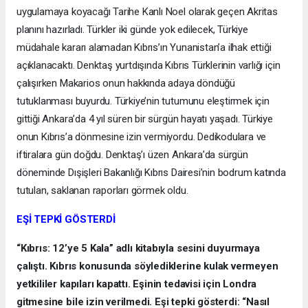
uygulamaya koyacağı Tarihe Kanlı Noel olarak geçen Akritas
planını hazırladı. Türkler iki günde yok edilecek, Türkiye
müdahale kararı alamadan Kıbrıs’ın Yunanistan’a ilhak ettiği
açıklanacaktı. Denktaş yurtdışında Kıbrıs Türklerinin varlığı için
çalışırken Makarios onun hakkında adaya döndüğü
tutuklanması buyurdu. Türkiye’nin tutumunu eleştirmek için
gittiği Ankara’da 4 yıl süren bir sürgün hayatı yaşadı. Türkiye
onun Kıbrıs’a dönmesine izin vermiyordu. Dedikodulara ve
iftiralara gün doğdu. Denktaş’ı üzen Ankara’da sürgün
döneminde Dışişleri Bakanlığı Kıbrıs Dairesi’nin bodrum katında
tutulan, saklanan raporları görmek oldu.
EŞİ TEPKİ GÖSTERDİ
“Kıbrıs: 12’ye 5 Kala” adlı kitabıyla sesini duyurmaya
çalıştı. Kıbrıs konusunda söylediklerine kulak vermeyen
yetkililer kapıları kapattı. Eşinin tedavisi için Londra
gitmesine bile izin verilmedi. Eşi tepki gösterdi: “Nasıl