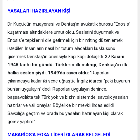
YASALARI HAZIRLAYAN KİŞİ
Dr. Küçük’ün muayenesi ve Dentaş’ın avukatlık bürosu “Enosis”
kuşatması altındakilere umut oldu. Seslerini duyurmak ve
Enosis’e tepkilerini dile getirmek için bir miting düzenlemek
istediler. İnsanların nasıl bir tutum alacakları kuşkusunu
gidermek Denktaş’ın önerisiyle kapı kapı dolaşıldı.
27 Kasım
1948 tarihi bir gündü. Türklerin ilk mitingi, Denktaş’ın ilk
halka seslenişiydi. 1949’da savcı oldu:
“Raporları
çıkarıncaya kadar iki sene uğraştık. İngiliz idaresi “peki buyurun
bunları uygulayın” dedi. Raporları uygulayın denince,
başsavcılıkta tek Türk yok ve bizim sistemde, savcılık yasaları
hazırlar ve vali onaylar. Böylelikle bir mevkii ihdas edildi.
Savcılığa geçtim ve orada bu yasaları hazırlayan kişi olarak
görev yaptım.”
MAKARİOS’A EOKA LİDERİ OLARAK BELGELEDİ