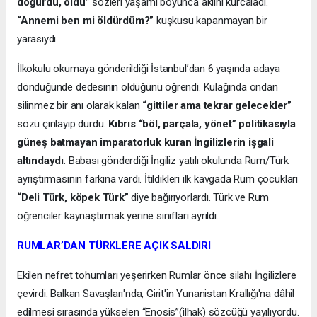
doğurdu, öldü”
sözleri yaşamı boyunca aklını kurcaladı.
“Annemi ben mi öldürdüm?”
kuşkusu kapanmayan bir
yarasıydı.
İlkokulu okumaya gönderildiği İstanbul’dan 6 yaşında adaya
döndüğünde dedesinin öldüğünü öğrendi. Kulağında ondan
silinmez bir anı olarak kalan
“gittiler ama tekrar gelecekler”
sözü çınlayıp durdu.
Kıbrıs “böl, parçala, yönet” politikasıyla
güneş batmayan imparatorluk kuran İngilizlerin işgali
altındaydı
. Babası gönderdiği İngiliz yatılı okulunda Rum/Türk
ayrıştırmasının farkına vardı. İtildikleri ilk kavgada Rum çocukları
“Deli Türk, köpek Türk”
diye bağırıyorlardı. Türk ve Rum
öğrenciler kaynaştırmak yerine sınıfları ayrıldı.
RUMLAR’DAN TÜRKLERE AÇIK SALDIRI
Ekilen nefret tohumları yeşerirken Rumlar önce silahı İngilizlere
çevirdi. Balkan Savaşları'nda, Girit'in Yunanistan Krallığı'na dâhil
edilmesi sırasında yükselen “Enosis”(ilhak) sözcüğü yayılıyordu.