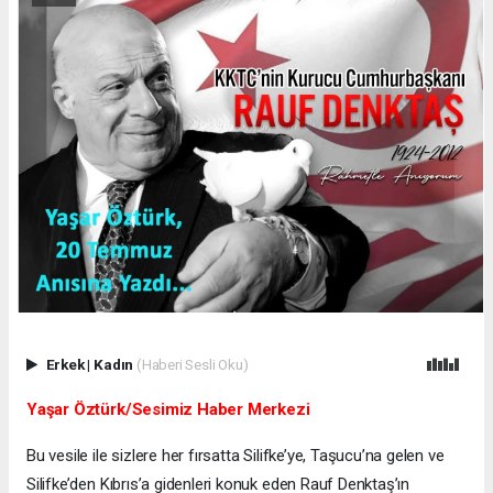
Erkek
|
Kadın
(Haberi Sesli Oku)
Yaşar Öztürk/Sesimiz Haber Merkezi
Bu vesile ile sizlere her fırsatta Silifke’ye, Taşucu’na gelen ve
Silifke’den Kıbrıs’a gidenleri konuk eden Rauf Denktaş’ın