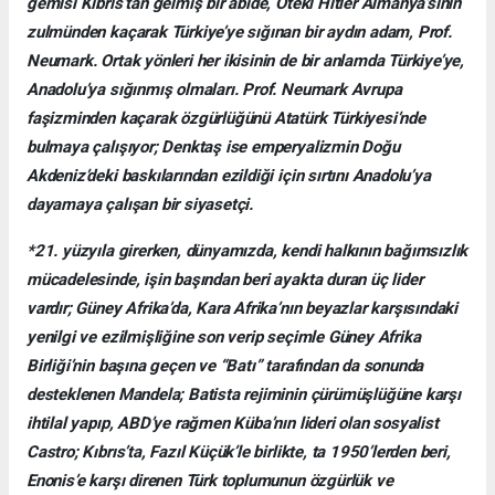
gemisi Kıbrıs’tan gelmiş bir abide, Öteki Hitler Almanya’sının
zulmünden kaçarak Türkiye’ye sığınan bir aydın adam, Prof.
Neumark. Ortak yönleri her ikisinin de bir anlamda Türkiye’ye,
Anadolu’ya sığınmış olmaları. Prof. Neumark Avrupa
faşizminden kaçarak özgürlüğünü Atatürk Türkiyesi’nde
bulmaya çalışıyor; Denktaş ise emperyalizmin Doğu
Akdeniz’deki baskılarından ezildiği için sırtını Anadolu’ya
dayamaya çalışan bir siyasetçi.
*21. yüzyıla girerken, dünyamızda, kendi halkının bağımsızlık
mücadelesinde, işin başından beri ayakta duran üç lider
vardır; Güney Afrika’da, Kara Afrika’nın beyazlar karşısındaki
yenilgi ve ezilmişliğine son verip seçimle Güney Afrika
Birliği’nin başına geçen ve “Batı” tarafından da sonunda
desteklenen Mandela; Batista rejiminin çürümüşlüğüne karşı
ihtilal yapıp, ABD’ye rağmen Küba’nın lideri olan sosyalist
Castro; Kıbrıs’ta, Fazıl Küçük’le birlikte, ta 1950’lerden beri,
Enonis’e karşı direnen Türk toplumunun özgürlük ve