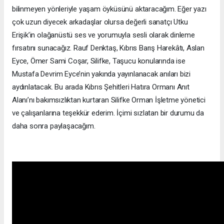
bilinmeyen yönleriyle yaşam öyküsünü aktaracağım. Eğer yazı
çok uzun diyecek arkadaşlar olursa değerli sanatçı Utku
Erişik’in olağanüstü ses ve yorumuyla sesli olarak dinleme
fırsatını sunacağız. Rauf Denktaş, Kıbrıs Barış Harekâtı, Aslan
Eyce, Ömer Sami Coşar, Silifke, Taşucu konularında ise
Mustafa Devrim Eyce’nin yakında yayınlanacak anıları bizi
aydınlatacak. Bu arada Kıbrıs Şehitleri Hatıra Ormanı Anıt
Alanı’nı bakımsızlıktan kurtaran Silifke Orman İşletme yönetici
ve çalışanlarına teşekkür ederim. İçimi sızlatan bir durumu da
daha sonra paylaşacağım.