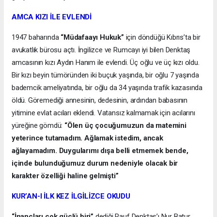
AMCA KIZI İLE EVLENDİ
1947 baharında
“Müdafaayı Hukuk”
için döndüğü Kıbrıs’ta bir
avukatlık bürosu açtı. İngilizce ve Rumcayı iyi bilen Denktaş
amcasının kızı Aydın Hanım ile evlendi. Üç oğlu ve üç kızı oldu.
Bir kızı beyin tümöründen iki buçuk yaşında, bir oğlu 7 yaşında
bademcik ameliyatında, bir oğlu da 34 yaşında trafik kazasında
öldü. Göremediği annesinin, dedesinin, ardından babasının
yitimine evlat acıları eklendi. Vatansız kalmamak için acılarını
yüreğine gömdü:
“Ölen üç çocuğumuzun da matemini
yeterince tutamadım. Ağlamak istedim, ancak
ağlayamadım. Duygularımı dışa belli etmemek bende,
içinde bulunduğumuz durum nedeniyle olacak bir
karakter özelliği haline gelmişti”
KUR’AN-I İLK KEZ İLGİLİZCE OKUDU
“İnançları çok güçlü biri”
dediği Rauf Denktaş’ı Nur Batur