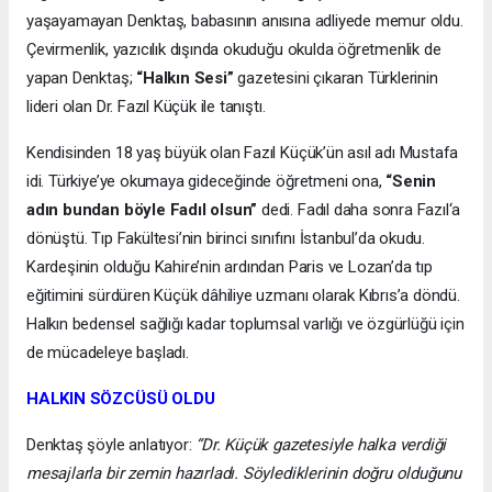
yaşayamayan Denktaş, babasının anısına adliyede memur oldu.
Çevirmenlik, yazıcılık dışında okuduğu okulda öğretmenlik de
yapan Denktaş;
“Halkın Sesi”
gazetesini çıkaran Türklerinin
lideri olan Dr. Fazıl Küçük ile tanıştı.
Kendisinden 18 yaş büyük olan Fazıl Küçük’ün asıl adı Mustafa
idi. Türkiye’ye okumaya gideceğinde öğretmeni ona,
“Senin
adın bundan böyle Fadıl olsun”
dedi. Fadıl daha sonra Fazıl‘a
dönüştü. Tıp Fakültesi’nin birinci sınıfını İstanbul’da okudu.
Kardeşinin olduğu Kahire’nin ardından Paris ve Lozan’da tıp
eğitimini sürdüren Küçük dâhiliye uzmanı olarak Kıbrıs’a döndü.
Halkın bedensel sağlığı kadar toplumsal varlığı ve özgürlüğü için
de mücadeleye başladı.
HALKIN SÖZCÜSÜ OLDU
Denktaş şöyle anlatıyor:
“Dr. Küçük gazetesiyle halka verdiği
mesajlarla bir zemin hazırladı. Söylediklerinin doğru olduğunu