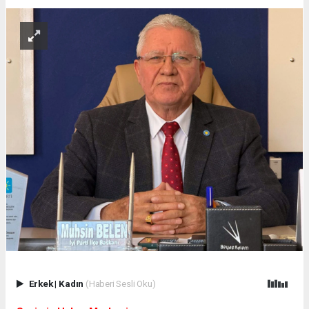
Erkek
|
Kadın
(Haberi Sesli Oku)