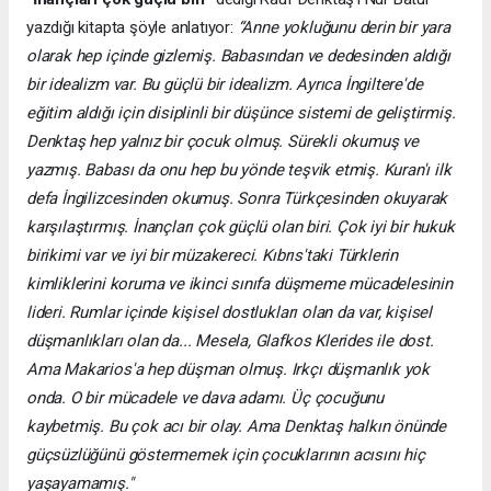
yazdığı kitapta şöyle anlatıyor:
“Anne yokluğunu derin bir yara
olarak hep içinde gizlemiş. Babasından ve dedesinden aldığı
bir idealizm var. Bu güçlü bir idealizm. Ayrıca İngiltere'de
eğitim aldığı için disiplinli bir düşünce sistemi de geliştirmiş.
Denktaş hep yalnız bir çocuk olmuş. Sürekli okumuş ve
yazmış. Babası da onu hep bu yönde teşvik etmiş. Kuran'ı ilk
defa İngilizcesinden okumuş. Sonra Türkçesinden okuyarak
karşılaştırmış. İnançları çok güçlü olan biri. Çok iyi bir hukuk
birikimi var ve iyi bir müzakereci. Kıbrıs'taki Türklerin
kimliklerini koruma ve ikinci sınıfa düşmeme mücadelesinin
lideri. Rumlar içinde kişisel dostlukları olan da var, kişisel
düşmanlıkları olan da... Mesela, Glafkos Klerides ile dost.
Ama Makarios'a hep düşman olmuş. Irkçı düşmanlık yok
onda. O bir mücadele ve dava adamı. Üç çocuğunu
kaybetmiş. Bu çok acı bir olay. Ama Denktaş halkın önünde
güçsüzlüğünü göstermemek için çocuklarının acısını hiç
yaşayamamış."