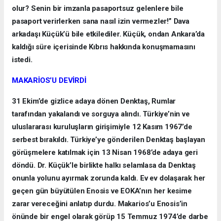
olur? Senin bir imzanla pasaportsuz gelenlere bile
pasaport verirlerken sana nasıl izin vermezler!” Dava
arkadaşı Küçük’ü bile etkilediler. Küçük, ondan Ankara’da
kaldığı süre içerisinde Kıbrıs hakkında konuşmamasını
istedi.
MAKARİOS’U DEVİRDİ
31 Ekim’de gizlice adaya dönen Denktaş, Rumlar
tarafından yakalandı ve sorguya alındı. Türkiye’nin ve
uluslararası kuruluşların girişimiyle 12 Kasım 1967’de
serbest bırakıldı. Türkiye’ye gönderilen Denktaş başlayan
görüşmelere katılmak için 13 Nisan 1968’de adaya geri
döndü. Dr. Küçük’le birlikte halkı selamlasa da Denktaş
onunla yolunu ayırmak zorunda kaldı. Ev ev dolaşarak her
geçen gün büyütülen Enosis ve EOKA’nın her kesime
zarar vereceğini anlatıp durdu. Makarios’u Enosis’in
önünde bir engel olarak görüp 15 Temmuz 1974’de darbe