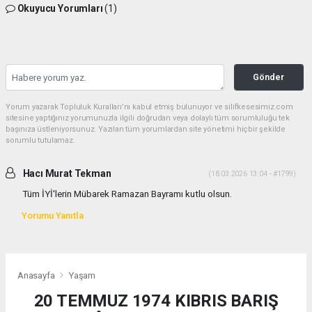
Okuyucu Yorumları
(1)
Gönder
Yorum yazarak Topluluk Kuralları’nı kabul etmiş bulunuyor ve silifkesesimiz.com
sitesine yaptığınız yorumunuzla ilgili doğrudan veya dolaylı tüm sorumluluğu tek
başınıza üstleniyorsunuz. Yazılan tüm yorumlardan site yönetimi hiçbir şekilde
sorumlu tutulamaz.
Hacı Murat Tekman
(18.03.2026 13:04 - #1799)
Tüm İYİ'lerin Mübarek Ramazan Bayramı kutlu olsun.
Yorumu Yanıtla
Anasayfa
Yaşam
20 TEMMUZ 1974 KIBRIS BARIŞ