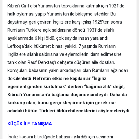
Kıbrıs’ı Girit gibi Yunanistan topraklarına katmak için 1921’de
halk oylaması yapıp Yunanistan ile birleşme istediler. Bu
dayatmayı geri çeviren İngilizlere karşı çıkış 1925’ten sonra
Rumların Türklere açık saldırısına döndü. 1931’de silahlı
ayaklanmada 6 kişi öldü, çok sayıda insan yaralandı.
Lefkoşa’daki hükûmet binası yakıldı. 7 yaşında Rumların
İngilizlere silahlı saldırısına ve eylemcilerin idam edilmesine
tanık olan Rauf Denktaş’ı dehşete düşüren aile dostları,
komşuları, babasının yakın arkadaşları olan Rumların ağzından
dökülenlerdi.
Nefretin etkisine kapılanlar “İngiliz
egemenliğinden kurtulmak” derken “bağımsızlık” değil,
Kıbrıs’ı Yunanistan’a bağlama düşüncesindeydi. Daha da
korkunç olan; bunu gerçekleştirmek için gerekirse
adadaki bütün Türkleri öldürebileceklerini söylemeleriydi.
KÜÇÜK İLE TANIŞMA
İngiliz lisesini bitirdiğinde babasını yitirdiği için sevincini