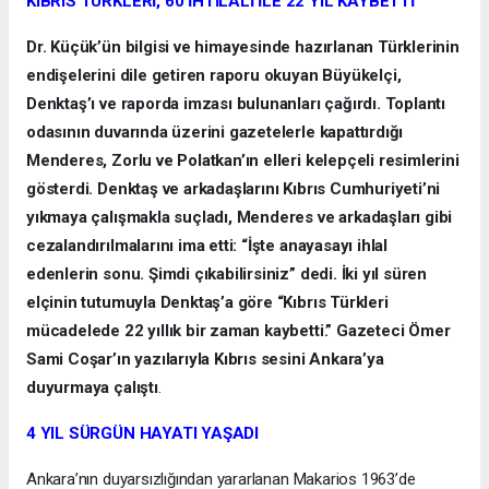
KIBRIS TÜRKLERİ, 60 İHTİLALİ İLE 22 YIL KAYBETTİ
Dr. Küçük’ün bilgisi ve himayesinde hazırlanan Türklerinin
endişelerini dile getiren raporu okuyan Büyükelçi,
Denktaş’ı ve raporda imzası bulunanları çağırdı. Toplantı
odasının duvarında üzerini gazetelerle kapattırdığı
Menderes, Zorlu ve Polatkan’ın elleri kelepçeli resimlerini
gösterdi. Denktaş ve arkadaşlarını Kıbrıs Cumhuriyeti’ni
yıkmaya çalışmakla suçladı, Menderes ve arkadaşları gibi
cezalandırılmalarını ima etti: “İşte anayasayı ihlal
edenlerin sonu. Şimdi çıkabilirsiniz” dedi. İki yıl süren
elçinin tutumuyla Denktaş’a göre “Kıbrıs Türkleri
mücadelede 22 yıllık bir zaman kaybetti.” Gazeteci Ömer
Sami Coşar’ın yazılarıyla Kıbrıs sesini Ankara’ya
duyurmaya çalıştı
.
4 YIL SÜRGÜN HAYATI YAŞADI
Ankara’nın duyarsızlığından yararlanan Makarios 1963’de