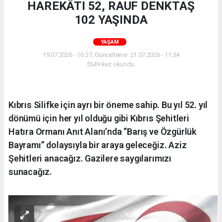
HAREKÂTI 52, RAUF DENKTAŞ
102 YAŞINDA
YAŞAM
19.07.2026 - 16:27, Güncelleme: 21.07.2026 - 11:34
5549 kez okundu.
Kıbrıs Silifke için ayrı bir öneme sahip. Bu yıl 52. yıl
dönümü için her yıl olduğu gibi Kıbrıs Şehitleri
Hatıra Ormanı Anıt Alanı’nda “Barış ve Özgürlük
Bayramı” dolaysıyla bir araya geleceğiz. Aziz
Şehitleri anacağız. Gazilere saygılarımızı
sunacağız.