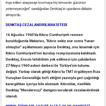
inşa edilen anayasayı bozmaya hiç kimsenin gücünün
yetemeyeceğini” sandığından Denktaş’ın uyarılarını dikkate
almıyordu.
DENKTAŞ CEZALANDIRILMAK İSTEDİ
16 Ağustos 1960’da Kıbrıs Cumhuriyeti resmen
kurulduğunda Makarios, “Kıbrıs sekiz asır sonra Yunan
olmuştur” açıklamasını yapınca Denktaş, onu kınamak için
Kıbrıs Cumhuriyeti’nin kuruluş resepsiyonuna katılmadı.
Denktaş, Enosis tehdidinin yok edilmesi için çabalarken
27 Mayıs 1960 askeri darbesi ile Türkiye’nin tutumu
değişti. Yarbay olarak gittiği Kıbrıs’ta TMT örgütleyen Rıza
Vuruşkan Generalliğe terfi ettiğini yazısıyla geri çağrıldığı
karargâhtan içeriye bile alınmadı. Kıbrıslılar, özellikle
Denktaş “Menderesçi” damgası vurularak cezalandırılmak
istendi.