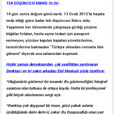
TEK DÜŞÜNCESİ KIBRIS OLDU
14 gün sonra doğum günü vardı. 13 Ocak 2012’ta hayata
veda ettiği güne kadar tek düşüncesi Kıbrıs oldu.
Yaşamının her döneminde çatışmaya girdiği yüzüne
kâğıtlar fırlatan, hasta eşine tedavi için pasaport
vermeyen, yüzüne kapıları kapatan yöneticilerine,
temsilcilerine bakmadan “Türkiye olmadan cennete bile
gitmem” diyerek ana vatanından kopmadı.
Hiçbir zaman demokrasiden, çok seslilikten ayrılmayan
Denktaş’ı en iyi yakın arkadaşı Erol Manisalı şöyle özetliyor:
*Olağanüstü gözlemci bir insandır. Bu gözlemciliğini fotoğraf
sanatına olan tutkusu ile ortaya koydu. Hatta bir profesyonel
gibi birçok uluslararası sergi açtı.
*Denktaş çok duygusal bir insan, gözü çabuk sulanır,
üzüldüğünde derin derin iç çeker. Bu Duygusallığı onun şair