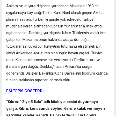
Ankara’nın duyarsızlığından yararlanan Makarios 1963’de
uygulamaya koyacağı Tarihe Kanlı Noel olarak geçen Akritas
planını hazırladı. Türkler iki günde yok edilecek, Türkiye
müdahale kararı alamadan Kıbrıs’ın Yunanistan’a ilhak ettiği
açıklanacaktı. Denktaş yurtdışında Kıbrıs Türklerinin varlığı için
çalışırken Makarios onun hakkında adaya döndüğü
tutuklanması buyurdu. Türkiye’nin tutumunu eleştirmek için
gittiği Ankara’da 4 yıl süren bir sürgün hayatı yaşadı. Türkiye
onun Kıbrıs’a dönmesine izin vermiyordu. Dedikodulara ve
iftiralara gün doğdu. Denktaş’ı üzen Ankara’da sürgün
döneminde Dışişleri Bakanlığı Kıbrıs Dairesi’nin bodrum katında
tutulan, saklanan raporları görmek oldu.
EŞİ TEPKİ GÖSTERDİ
“Kıbrıs: 12’ye 5 Kala” adlı kitabıyla sesini duyurmaya
çalıştı. Kıbrıs konusunda söylediklerine kulak vermeyen
yetkililer kapıları kapattı. Eşinin tedavisi için Londra