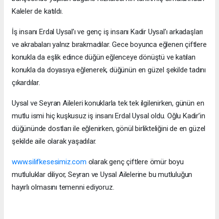
Kaleler de katıldı.
İş insanı Erdal Uysal’ı ve genç iş insanı Kadir Uysal’ı arkadaşları
ve akrabaları yalnız bırakmadılar. Gece boyunca eğlenen çiftlere
konukla da eşlik edince düğün eğlenceye dönüştü ve katılan
konukla da doyasıya eğlenerek, düğünün en güzel şekilde tadını
çıkardılar.
Uysal ve Seyran Aileleri konuklarla tek tek ilgilenirken, günün en
mutlu ismi hiç kuşkusuz iş insanı Erdal Uysal oldu. Oğlu Kadir’in
düğününde dostları ile eğlenirken, gönül birlikteliğini de en güzel
şekilde aile olarak yaşadılar.
www.silifkesesimiz.com
olarak genç çiftlere ömür boyu
mutluluklar diliyor, Seyran ve Uysal Ailelerine bu mutluluğun
hayırlı olmasını temenni ediyoruz.