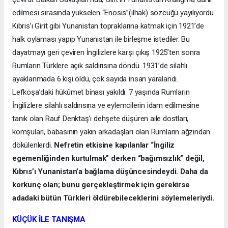
edilmesi sırasında yükselen “Enosis”(ilhak) sözcüğü yayılıyordu.
Kıbrıs’ı Girit gibi Yunanistan topraklarına katmak için 1921’de
halk oylaması yapıp Yunanistan ile birleşme istediler. Bu
dayatmayı geri çeviren İngilizlere karşı çıkış 1925’ten sonra
Rumların Türklere açık saldırısına döndü. 1931’de silahlı
ayaklanmada 6 kişi öldü, çok sayıda insan yaralandı.
Lefkoşa’daki hükûmet binası yakıldı. 7 yaşında Rumların
İngilizlere silahlı saldırısına ve eylemcilerin idam edilmesine
tanık olan Rauf Denktaş’ı dehşete düşüren aile dostları,
komşuları, babasının yakın arkadaşları olan Rumların ağzından
dökülenlerdi.
Nefretin etkisine kapılanlar “İngiliz
egemenliğinden kurtulmak” derken “bağımsızlık” değil,
Kıbrıs’ı Yunanistan’a bağlama düşüncesindeydi. Daha da
korkunç olan; bunu gerçekleştirmek için gerekirse
adadaki bütün Türkleri öldürebileceklerini söylemeleriydi.
KÜÇÜK İLE TANIŞMA