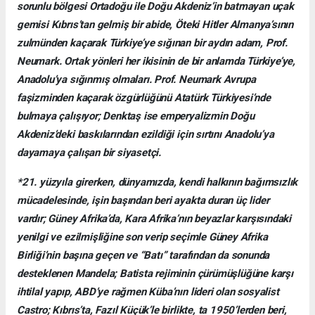
sorunlu bölgesi Ortadoğu ile Doğu Akdeniz’in batmayan uçak
gemisi Kıbrıs’tan gelmiş bir abide, Öteki Hitler Almanya’sının
zulmünden kaçarak Türkiye’ye sığınan bir aydın adam, Prof.
Neumark. Ortak yönleri her ikisinin de bir anlamda Türkiye’ye,
Anadolu’ya sığınmış olmaları. Prof. Neumark Avrupa
faşizminden kaçarak özgürlüğünü Atatürk Türkiyesi’nde
bulmaya çalışıyor; Denktaş ise emperyalizmin Doğu
Akdeniz’deki baskılarından ezildiği için sırtını Anadolu’ya
dayamaya çalışan bir siyasetçi.
*21. yüzyıla girerken, dünyamızda, kendi halkının bağımsızlık
mücadelesinde, işin başından beri ayakta duran üç lider
vardır; Güney Afrika’da, Kara Afrika’nın beyazlar karşısındaki
yenilgi ve ezilmişliğine son verip seçimle Güney Afrika
Birliği’nin başına geçen ve “Batı” tarafından da sonunda
desteklenen Mandela; Batista rejiminin çürümüşlüğüne karşı
ihtilal yapıp, ABD’ye rağmen Küba’nın lideri olan sosyalist
Castro; Kıbrıs’ta, Fazıl Küçük’le birlikte, ta 1950’lerden beri,