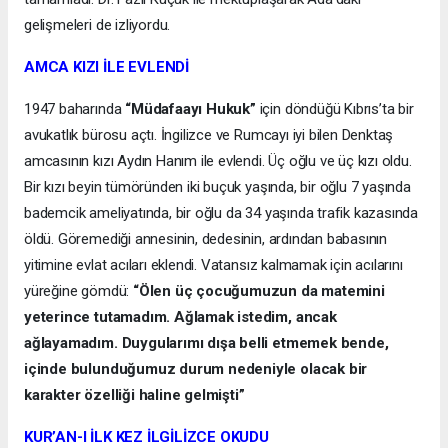
gelişmeleri de izliyordu.
AMCA KIZI İLE EVLENDİ
1947 baharında
“Müdafaayı Hukuk”
için döndüğü Kıbrıs’ta bir
avukatlık bürosu açtı. İngilizce ve Rumcayı iyi bilen Denktaş
amcasının kızı Aydın Hanım ile evlendi. Üç oğlu ve üç kızı oldu.
Bir kızı beyin tümöründen iki buçuk yaşında, bir oğlu 7 yaşında
bademcik ameliyatında, bir oğlu da 34 yaşında trafik kazasında
öldü. Göremediği annesinin, dedesinin, ardından babasının
yitimine evlat acıları eklendi. Vatansız kalmamak için acılarını
yüreğine gömdü:
“Ölen üç çocuğumuzun da matemini
yeterince tutamadım. Ağlamak istedim, ancak
ağlayamadım. Duygularımı dışa belli etmemek bende,
içinde bulunduğumuz durum nedeniyle olacak bir
karakter özelliği haline gelmişti”
KUR’AN-I İLK KEZ İLGİLİZCE OKUDU