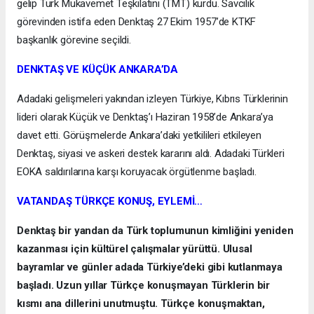
gelip Türk Mukavemet Teşkilatını (TMT) kurdu. Savcılık
görevinden istifa eden Denktaş 27 Ekim 1957’de KTKF
başkanlık görevine seçildi.
DENKTAŞ VE KÜÇÜK ANKARA’DA
Adadaki gelişmeleri yakından izleyen Türkiye, Kıbrıs Türklerinin
lideri olarak Küçük ve Denktaş’ı Haziran 1958’de Ankara’ya
davet etti. Görüşmelerde Ankara’daki yetkilileri etkileyen
Denktaş, siyasi ve askeri destek kararını aldı. Adadaki Türkleri
EOKA saldırılarına karşı koruyacak örgütlenme başladı.
VATANDAŞ TÜRKÇE KONUŞ, EYLEMİ…
Denktaş bir yandan da Türk toplumunun kimliğini yeniden
kazanması için kültürel çalışmalar yürüttü. Ulusal
bayramlar ve günler adada Türkiye’deki gibi kutlanmaya
başladı. Uzun yıllar Türkçe konuşmayan Türklerin bir
kısmı ana dillerini unutmuştu. Türkçe konuşmaktan,