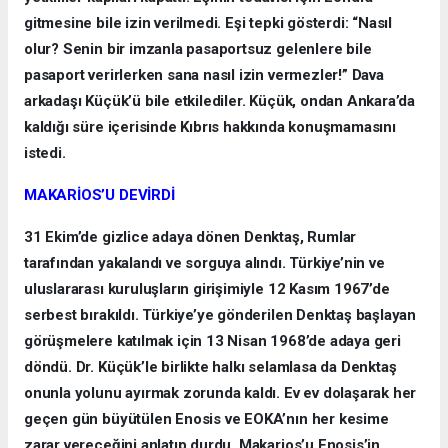
gitmesine bile izin verilmedi. Eşi tepki gösterdi: “Nasıl
olur? Senin bir imzanla pasaportsuz gelenlere bile
pasaport verirlerken sana nasıl izin vermezler!” Dava
arkadaşı Küçük’ü bile etkilediler. Küçük, ondan Ankara’da
kaldığı süre içerisinde Kıbrıs hakkında konuşmamasını
istedi.
MAKARİOS’U DEVİRDİ
31 Ekim’de gizlice adaya dönen Denktaş, Rumlar
tarafından yakalandı ve sorguya alındı. Türkiye’nin ve
uluslararası kuruluşların girişimiyle 12 Kasım 1967’de
serbest bırakıldı. Türkiye’ye gönderilen Denktaş başlayan
görüşmelere katılmak için 13 Nisan 1968’de adaya geri
döndü. Dr. Küçük’le birlikte halkı selamlasa da Denktaş
onunla yolunu ayırmak zorunda kaldı. Ev ev dolaşarak her
geçen gün büyütülen Enosis ve EOKA’nın her kesime
zarar vereceğini anlatıp durdu. Makarios’u Enosis’in