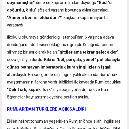
duymamıştım”
dese de kapı aralığından duyduğu
“Rauf’u
doğurdu, öldü”
sözleri yaşamı boyunca aklını kurcaladı.
“Annemi ben mi öldürdüm?”
kuşkusu kapanmayan bir
yarasıydı.
İlkokulu okumaya gönderildiği İstanbul’dan 6 yaşında adaya
döndüğünde dedesinin öldüğünü öğrendi. Kulağında ondan
silinmez bir anı olarak kalan
“gittiler ama tekrar gelecekler”
sözü çınlayıp durdu.
Kıbrıs “böl, parçala, yönet” politikasıyla
güneş batmayan imparatorluk kuran İngilizlerin işgali
altındaydı
. Babası gönderdiği İngiliz yatılı okulunda Rum/Türk
ayrıştırmasının farkına vardı. İtildikleri ilk kavgada Rum çocukları
“Deli Türk, köpek Türk”
diye bağırıyorlardı. Türk ve Rum
öğrenciler kaynaştırmak yerine sınıfları ayrıldı.
RUMLAR’DAN TÜRKLERE AÇIK SALDIRI
Ekilen nefret tohumları yeşerirken Rumlar önce silahı İngilizlere
çevirdi. Balkan Savaşları'nda, Girit'in Yunanistan Krallığı'na dâhil