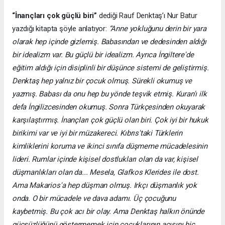
“İnançları çok güçlü biri”
dediği Rauf Denktaş’ı Nur Batur
yazdığı kitapta şöyle anlatıyor:
“Anne yokluğunu derin bir yara
olarak hep içinde gizlemiş. Babasından ve dedesinden aldığı
bir idealizm var. Bu güçlü bir idealizm. Ayrıca İngiltere'de
eğitim aldığı için disiplinli bir düşünce sistemi de geliştirmiş.
Denktaş hep yalnız bir çocuk olmuş. Sürekli okumuş ve
yazmış. Babası da onu hep bu yönde teşvik etmiş. Kuran'ı ilk
defa İngilizcesinden okumuş. Sonra Türkçesinden okuyarak
karşılaştırmış. İnançları çok güçlü olan biri. Çok iyi bir hukuk
birikimi var ve iyi bir müzakereci. Kıbrıs'taki Türklerin
kimliklerini koruma ve ikinci sınıfa düşmeme mücadelesinin
lideri. Rumlar içinde kişisel dostlukları olan da var, kişisel
düşmanlıkları olan da... Mesela, Glafkos Klerides ile dost.
Ama Makarios'a hep düşman olmuş. Irkçı düşmanlık yok
onda. O bir mücadele ve dava adamı. Üç çocuğunu
kaybetmiş. Bu çok acı bir olay. Ama Denktaş halkın önünde
güçsüzlüğünü göstermemek için çocuklarının acısını hiç