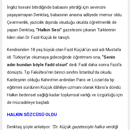
İngiliz lisesini bitirdiğinde babasını yitirdiği için sevincini
yaşayamayan Denktaş, babasının anısına adliyede memur oldu.
Çevirmenlik, yazıcılık dışında okuduğu okulda öğretmenlik de
yapan Denktaş;
“Halkın Sesi”
gazetesini çıkaran Türklerinin
lideri olan Dr. Fazıl Küçük ile tanıştı.
Kendisinden 18 yaş büyük olan Fazıl Küçük’ün asıl adı Mustafa
idi. Türkiye’ye okumaya gideceğinde öğretmeni ona,
“Senin
adın bundan böyle Fadıl olsun”
dedi. Fadıl daha sonra Fazıl‘a
dönüştü. Tıp Fakültesi’nin birinci sınıfını İstanbul’da okudu.
Kardeşinin olduğu Kahire’nin ardından Paris ve Lozan’da tıp
eğitimini sürdüren Küçük dâhiliye uzmanı olarak Kıbrıs’a döndü.
Halkın bedensel sağlığı kadar toplumsal varlığı ve özgürlüğü için
de mücadeleye başladı.
HALKIN SÖZCÜSÜ OLDU
Denktaş şöyle anlatıyor:
“Dr. Küçük gazetesiyle halka verdiği