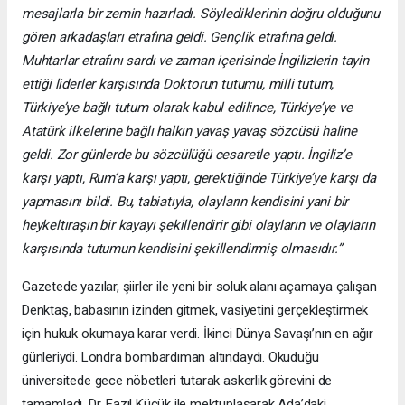
mesajlarla bir zemin hazırladı. Söylediklerinin doğru olduğunu
gören arkadaşları etrafına geldi. Gençlik etrafına geldi.
Muhtarlar etrafını sardı ve zaman içerisinde İngilizlerin tayin
ettiği liderler karşısında Doktorun tutumu, milli tutum,
Türkiye’ye bağlı tutum olarak kabul edilince, Türkiye’ye ve
Atatürk ilkelerine bağlı halkın yavaş yavaş sözcüsü haline
geldi. Zor günlerde bu sözcülüğü cesaretle yaptı. İngiliz’e
karşı yaptı, Rum’a karşı yaptı, gerektiğinde Türkiye’ye karşı da
yapmasını bildi. Bu, tabiatıyla, olayların kendisini yani bir
heykeltıraşın bir kayayı şekillendirir gibi olayların ve olayların
karşısında tutumun kendisini şekillendirmiş olmasıdır.”
Gazetede yazılar, şiirler ile yeni bir soluk alanı açamaya çalışan
Denktaş, babasının izinden gitmek, vasiyetini gerçekleştirmek
için hukuk okumaya karar verdi. İkinci Dünya Savaşı’nın en ağır
günleriydi. Londra bombardıman altındaydı. Okuduğu
üniversitede gece nöbetleri tutarak askerlik görevini de
tamamladı. Dr. Fazıl Küçük ile mektuplaşarak Ada’daki