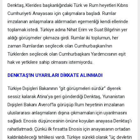
Denktaş, Klerides başkanlığındaki Türk ve Rum heyetleri Kıbrıs
Cumhuriyeti Anayasası için çalışmalara başladı. Rumlar
imzalanan anlaşmalara aldırmadan egemenliği kendi ellerinde
toplamak istedi. Türkiye adına Nihat Erim ve Suat Bilge’nin yer
aldığı görüşmeler çıkmaza girdi. Rumlar iki toplumun, her
zaman Rumlardan seçilecek olan Cumhurbaşkanı’nın
Türklerden seçilecek olan Cumhurbaşkanı Yardımcısının eşit
hak ve yetkilere sahip olmasını istemiyordu.
DENKTAŞ’IN UYARILARI DİKKATE ALINMADI
Türkiye Dışişleri Bakanının “git görüşmeleri sürdür” diyerek
sessiz kalarak Atina’ya geri gönderdiği Denktaş, Yunanistan
Dışişleri Bakanı Averof’la görüşüp Rum heyetinin imzalanan
uluslararası anlaşmaların dışına çıkmamaları için uyarılmasını
sağladı. Enosis düşüncesinin önüne koyulan anayasa Denktaş’ı
rahatlatmadı. Çünkü ilk fırsatta Enosis için anayasanın ortadan
kaldırılabileceği tehlikesi vardı. Türkiye sürekli olarak “üç devletin