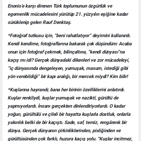
Enonis’e karşı direnen Türk toplumunun özgürlük ve
egemenlik mücadelesini yürütüp 21. yüzyılın eşiğine kadar
sürüklenip gelen Rauf Denktaş.
*Fotoğraf tutkusu için, “beni rahatlatıyor” deyimini kullanırdı.
Kendi kendime, fotoğraflarına bakarak çok düşündüm: Acaba
onun için fotoğraf çekmek, bilinçaltına, “kendi dünyası”na
kaçış mı idi? Gerçek dünyadaki dikenleri ve zor mücadeleyi,
“iç dünyasında dengeleyen, yumuşak, masum, istediği gibi
yön verebildiği” bir kapı aralığı, bir mercek miydi? Kim bilir!
*Kuşlarına hayrandı; bana her birinin özelliklerini anlatırdı.
Kuşlar renkliydi, kuşlar yumuşak ve nazikti, gürültü de
yapmıyorlardı. İnsanı gerçekten dinlendiriyorlardı. O kadar
yoğun, gürültülü ve çileli bir hayatta kuşlarla dostluk, onlarla
yakınlık belki de bir kaçıştı. Sade, saf, temiz, rengârenk bir
dünya. Gerçek dünyanın çirkinliklerinden, pisliğinden ve
gürültüsünden çok farklı, huzura kaçış yolu. “Kuşlar incitmez,