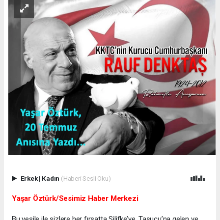
Erkek
|
Kadın
(Haberi Sesli Oku)
Yaşar Öztürk/Sesimiz Haber Merkezi
Bu vesile ile sizlere her fırsatta Silifke’ye, Taşucu’na gelen ve