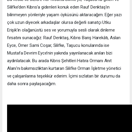
Silifke’den Kıbrıs’a gidenleri konuk eden Rauf Denktaş’ın
bilinmeyen yönleriyle yaşam öyküsünü aktaracağım. Eğer yazı
çok uzun diyecek arkadaşlar olursa değerli sanatçı Utku
Erişik’in olağanüstü ses ve yorumuyla sesli olarak dinleme
fırsatını sunacağız. Rauf Denktaş, Kıbrıs Barış Harekâtı, Aslan
Eyce, Ömer Sami Coşar, Silifke, Taşucu konularında ise
Mustafa Devrim Eyce’nin yakında yayınlanacak anıları bizi
aydınlatacak. Bu arada Kıbrıs Şehitleri Hatıra Ormanı Anıt
Alanı’nı bakımsızlıktan kurtaran Silifke Orman İşletme yönetici
ve çalışanlarına teşekkür ederim. İçimi sızlatan bir durumu da
daha sonra paylaşacağım.