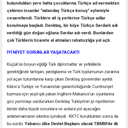
bulundukları yere hatta çocuklarına Türkçe ad vermekten
çekinen insanlar “vatandaş Türkçe konuş” eylemiyle
cesaretlendi. Türklere ait iş yerlerine Türkçe adlar
konulmaya başladı. Denktaş, bir köye Türkçe Serdarlı adı
verildiği gün doğan oğluna Serdar adı verdi. Bunlardan
çok Türklerin ticarete el atmaları rahatsızlığa yol açtı.
İYİ NİYET SORUNLAR YAŞATACAKTI
Küçük’ün boyun eğdiği Türk diplomatlar ve yetkililerle
gerektiğinde tartışan; yanılgılarına ve Türk toplumunun zararına
yol açan tutumlarına karşı çıkan Denktaş görevinden ayrıldı.
Kıbrıs’a Türkiye ve Yunanistan garantörlüğünde Cumhuriyet
kurması için yeşil ışık yakan İngiltere Makarios’un oyunlarına
göz yummayı sürdürürken Denktaş Türkiye’nin iyi niyetlerinin
ileride daha büyük sorunlara ve acılara yol açacağını
anlatamamanın sıkıntısı içindeydi. KKTC kurulduktan sonra da
bu sürdü.
Yabancı ülke Devlet Başkanı olarak TBMM’de ilk