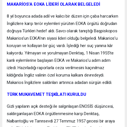
MAKARİOS’A EOKA LİDERİ OLARAK BELGELEDİ
8 yıl boyunca adada adil ve kalıcı bir düzen için çaba harcarken
İngilizlere karşı terör eylemleri yürüten EOKA örgütü doğrudan
doğruya Türkleri hedef aldı. Savcı olarak tanıştığı Başpiskopos
Makarios’un EOKA’nın siyasi lideri olduğu belgeledi. Makarios’u
koruyan ve kollayan bir güç vardı. İşlediği her suç yanına kâr
kalıyordu. Yılmayan ve yorulmayan Denktaş, 1 Nisan 1955’te
kanlı eylemlerine başlayan EOKA ve Makarios’u adım adım
izledi. Hazırladığı raporlarla ceza verilmesini kaçınılmaz
kıldığında İngiliz valinin özel koruma kalkanı devredeydi.
Makarios İngilizlere saldırıları artırınca adadan sürgün edildi.
TÜRK MUKAVEMET TEŞKİLATI KURULDU
Gizli yapıların açık desteği ile salgınlaşan ENOSİS düşüncesi,
saldırganlaşan EOKA örgütlenmesine karşı Denktaş,
Nalbantoğlu ve Tanrısevdi 27 Temmuz 1957 gecesi bir araya