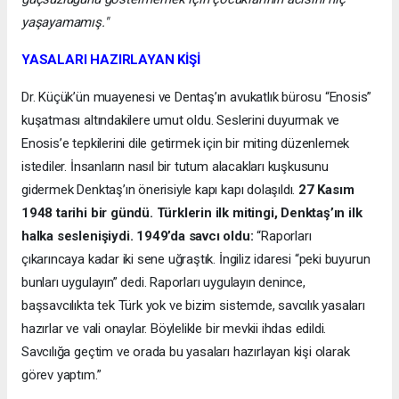
yaşayamamış."
YASALARI HAZIRLAYAN KİŞİ
Dr. Küçük’ün muayenesi ve Dentaş’ın avukatlık bürosu “Enosis”
kuşatması altındakilere umut oldu. Seslerini duyurmak ve
Enosis’e tepkilerini dile getirmek için bir miting düzenlemek
istediler. İnsanların nasıl bir tutum alacakları kuşkusunu
gidermek Denktaş’ın önerisiyle kapı kapı dolaşıldı.
27 Kasım
1948 tarihi bir gündü. Türklerin ilk mitingi, Denktaş’ın ilk
halka seslenişiydi. 1949’da savcı oldu:
“Raporları
çıkarıncaya kadar iki sene uğraştık. İngiliz idaresi “peki buyurun
bunları uygulayın” dedi. Raporları uygulayın denince,
başsavcılıkta tek Türk yok ve bizim sistemde, savcılık yasaları
hazırlar ve vali onaylar. Böylelikle bir mevkii ihdas edildi.
Savcılığa geçtim ve orada bu yasaları hazırlayan kişi olarak
görev yaptım.”