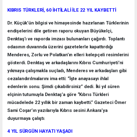
KIBRIS TÜRKLERİ, 60 İHTİLALİ İLE 22 YIL KAYBETTİ
Dr. Küçük’ün bilgisi ve himayesinde hazırlanan Türklerinin
endişelerini dile getiren raporu okuyan Büyükelçi,
Denktaş’ı ve raporda imzası bulunanları çağırdı. Toplantı
odasının duvarında üzerini gazetelerle kapattırdığı
Menderes, Zorlu ve Polatkan’ın elleri kelepçeli resimlerini
gösterdi. Denktaş ve arkadaşlarını Kıbrıs Cumhuriyeti’ni
yıkmaya çalışmakla suçladı, Menderes ve arkadaşları gibi
cezalandırılmalarını ima etti: “İşte anayasayı ihlal
edenlerin sonu. Şimdi çıkabilirsiniz” dedi. İki yıl süren
elçinin tutumuyla Denktaş’a göre “Kıbrıs Türkleri
mücadelede 22 yıllık bir zaman kaybetti.” Gazeteci Ömer
Sami Coşar’ın yazılarıyla Kıbrıs sesini Ankara’ya
duyurmaya çalıştı
.
4 YIL SÜRGÜN HAYATI YAŞADI