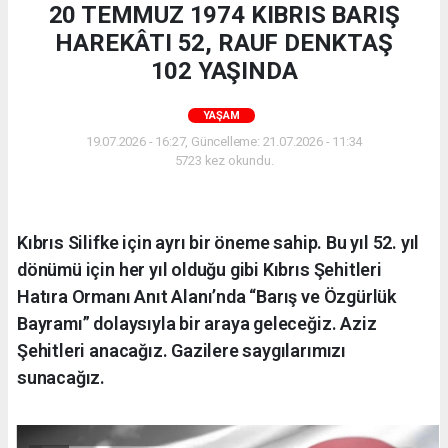
20 TEMMUZ 1974 KIBRIS BARIŞ
HAREKÂTI 52, RAUF DENKTAŞ
102 YAŞINDA
YAŞAM
19.07.2026 - 16:27, Güncelleme: 21.07.2026 - 11:34
5723 kez okundu.
Kıbrıs Silifke için ayrı bir öneme sahip. Bu yıl 52. yıl
dönümü için her yıl olduğu gibi Kıbrıs Şehitleri
Hatıra Ormanı Anıt Alanı’nda “Barış ve Özgürlük
Bayramı” dolaysıyla bir araya geleceğiz. Aziz
Şehitleri anacağız. Gazilere saygılarımızı
sunacağız.