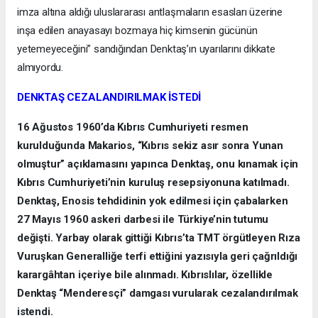
imza altına aldığı uluslararası antlaşmaların esasları üzerine
inşa edilen anayasayı bozmaya hiç kimsenin gücünün
yetemeyeceğini” sandığından Denktaş’ın uyarılarını dikkate
almıyordu.
DENKTAŞ CEZALANDIRILMAK İSTEDİ
16 Ağustos 1960’da Kıbrıs Cumhuriyeti resmen
kurulduğunda Makarios, “Kıbrıs sekiz asır sonra Yunan
olmuştur” açıklamasını yapınca Denktaş, onu kınamak için
Kıbrıs Cumhuriyeti’nin kuruluş resepsiyonuna katılmadı.
Denktaş, Enosis tehdidinin yok edilmesi için çabalarken
27 Mayıs 1960 askeri darbesi ile Türkiye’nin tutumu
değişti. Yarbay olarak gittiği Kıbrıs’ta TMT örgütleyen Rıza
Vuruşkan Generalliğe terfi ettiğini yazısıyla geri çağrıldığı
karargâhtan içeriye bile alınmadı. Kıbrıslılar, özellikle
Denktaş “Menderesçi” damgası vurularak cezalandırılmak
istendi.