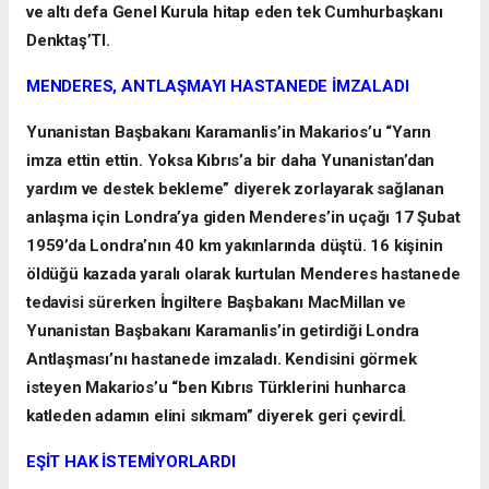
ve altı defa Genel Kurula hitap eden tek Cumhurbaşkanı
Denktaş’TI.
MENDERES, ANTLAŞMAYI HASTANEDE İMZALADI
Yunanistan Başbakanı Karamanlis’in Makarios’u “Yarın
imza ettin ettin. Yoksa Kıbrıs’a bir daha Yunanistan’dan
yardım ve destek bekleme” diyerek zorlayarak sağlanan
anlaşma için Londra’ya giden Menderes’in uçağı 17 Şubat
1959’da Londra’nın 40 km yakınlarında düştü. 16 kişinin
öldüğü kazada yaralı olarak kurtulan Menderes hastanede
tedavisi sürerken İngiltere Başbakanı MacMillan ve
Yunanistan Başbakanı Karamanlis’in getirdiği Londra
Antlaşması’nı hastanede imzaladı. Kendisini görmek
isteyen Makarios’u “ben Kıbrıs Türklerini hunharca
katleden adamın elini sıkmam” diyerek geri çevirdİ.
EŞİT HAK İSTEMİYORLARDI