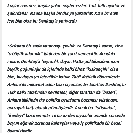
kuşlar sövmez, kuşlar yalan söylemezler. Tatlı tatlı uçarlar ve
şakırdarlar. İnsana başka bir dünya yaratırlar. Kısa bir süre
için bile olsa bu Denktaş’a yetiyordu.
*Sokakta bir sade vatandaşı çevirin ve Denktaş’ı sorun, size
“o büyük adamdır” türünden bir yanıt verecektir. Anadolu
insanı, Denktaş’a hayranlık duyar. Hatta politikacılarımızın
büyük çoğunluğu da içlerinde belki biraz “kıskançlık” olsa
bile, bu duyguya içtenlikle katılır. Tabii değişik dönemlerde
Ankara’da hükümet eden bazı siyasiler, bir taraftan Denktaş’ın
Türk halkı tarafından sevilmesi, diğer taraftan da “bazen”,
Ankara’dakilerin dış politika oyunlarını bozması yüzünden,
onu ayak bağı olarak görmüşlerdir. Ancak bu “istisnalar”,
“kaideyi” bozmamıştır ve bu türden siyasiler önünde sonunda
boyun eğmek zorunda kalmışlar veya iç politikada bir bedel
ödemişlerdir.