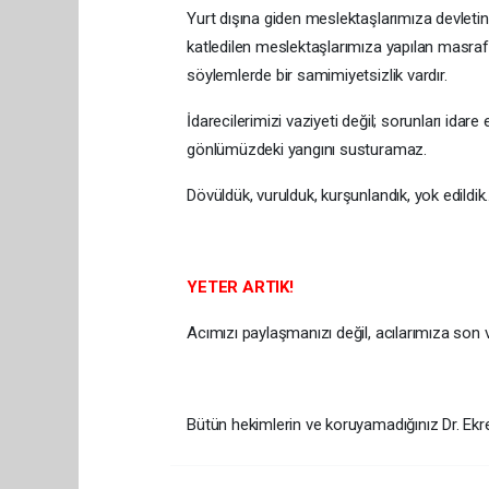
Yurt dışına giden meslektaşlarımıza devleti
katledilen meslektaşlarımıza yapılan masra
söylemlerde bir samimiyetsizlik vardır.
İdarecilerimizi vaziyeti değil; sorunları ida
gönlümüzdeki yangını susturamaz.
Dövüldük, vurulduk, kurşunlandık, yok edildik
YETER ARTIK!
Acımızı paylaşmanızı değil, acılarımıza son 
Bütün hekimlerin ve koruyamadığınız Dr. Ekr