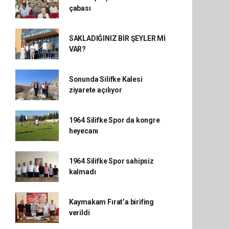
çabası
SAKLADIĞINIZ BİR ŞEYLER Mİ
VAR?
Sonunda Silifke Kalesi
ziyarete açılıyor
1964 Silifke Spor da kongre
heyecanı
1964 Silifke Spor sahipsiz
kalmadı
Kaymakam Fırat’a birifing
verildi