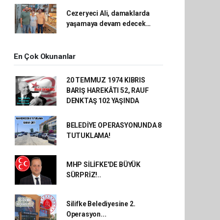
Cezeryeci Ali, damaklarda
yaşamaya devam edecek…
En Çok Okunanlar
20 TEMMUZ 1974 KIBRIS
BARIŞ HAREKÂTI 52, RAUF
DENKTAŞ 102 YAŞINDA
BELEDİYE OPERASYONUNDA 8
TUTUKLAMA!
MHP SİLİFKE'DE BÜYÜK
SÜRPRİZ!..
Silifke Belediyesine 2.
Operasyon...