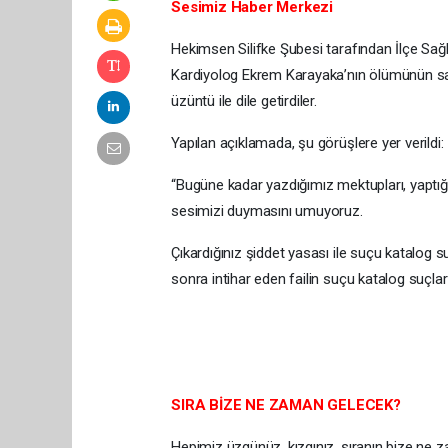
Sesimiz Haber Merkezi
Hekimsen Silifke Şubesi tarafından İlçe Sağ
Kardiyolog Ekrem Karayaka’nın ölümünün sağl
üzüntü ile dile getirdiler.
Yapılan açıklamada, şu görüşlere yer verildi:
“Bugüne kadar yazdığımız mektupları, yaptı
sesimizi duymasını umuyoruz.
Çıkardığınız şiddet yasası ile suçu katalog
sonra intihar eden failin suçu katalog suçl
SIRA BİZE NE ZAMAN GELECEK?
Hepimiz üzgünüz, kızgınız, sıranın bize ne 