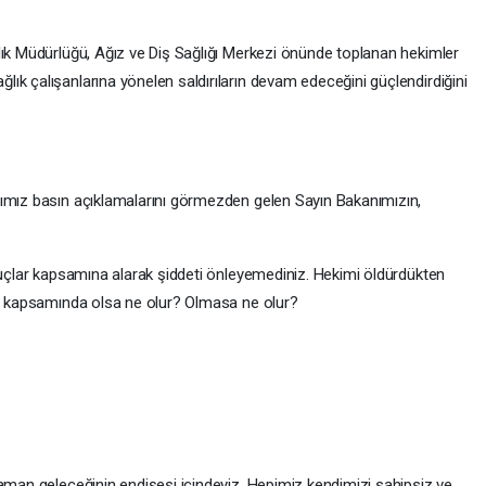
lık Müdürlüğü, Ağız ve Diş Sağlığı Merkezi önünde toplanan hekimler
ık çalışanlarına yönelen saldırıların devam edeceğini güçlendirdiğini
ğımız basın açıklamalarını görmezden gelen Sayın Bakanımızın,
 suçlar kapsamına alarak şiddeti önleyemediniz. Hekimi öldürdükten
ar kapsamında olsa ne olur? Olmasa ne olur?
zaman geleceğinin endişesi içindeyiz. Hepimiz kendimizi sahipsiz ve