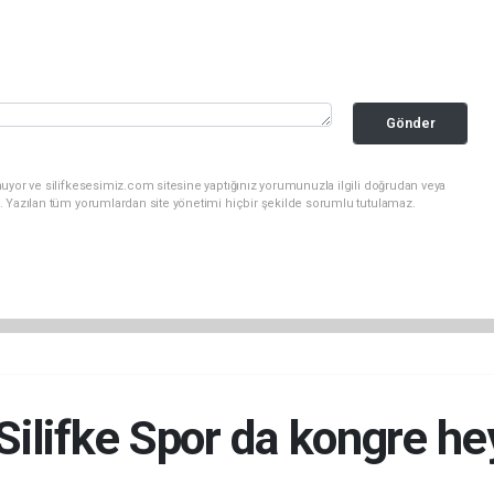
Gönder
uyor ve silifkesesimiz.com sitesine yaptığınız yorumunuzla ilgili doğrudan veya
. Yazılan tüm yorumlardan site yönetimi hiçbir şekilde sorumlu tutulamaz.
Silifke Spor da kongre he