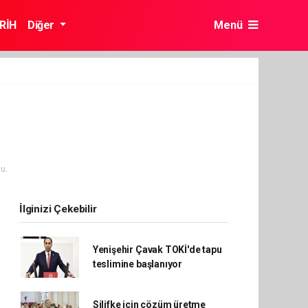
RİH
Diğer
Menü
u.
İlginizi Çekebilir
Yenişehir Çavak TOKİ'de tapu
teslimine başlanıyor
Silifke için çözüm üretme