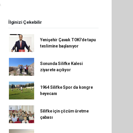
.
İlginizi Çekebilir
Yenişehir Çavak TOKİ'de tapu
teslimine başlanıyor
Sonunda Silifke Kalesi
ziyarete açılıyor
1964 Silifke Spor da kongre
heyecanı
Silifke için çözüm üretme
çabası