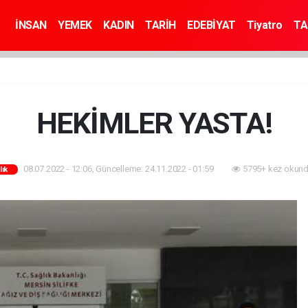
İNSAN
YEMEK
KADIN
TARİH
EDEBİYAT
Tiyatro
TA
HEKİMLER YASTA!
08.07.2022 - 12:06, Güncelleme: 24.11.2022 - 01:59
5795+ kez okund
lık