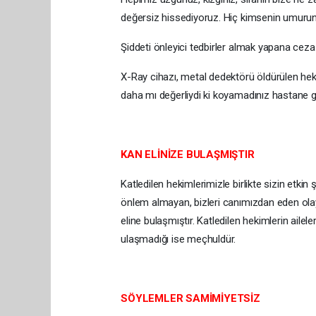
değersiz hissediyoruz. Hiç kimsenin umuru
Şiddeti önleyici tedbirler almak yapana cez
X-Ray cihazı, metal dedektörü öldürülen heki
daha mı değerliydi ki koyamadınız hastane gi
KAN ELİNİZE BULAŞMIŞTIR
Katledilen hekimlerimizle birlikte sizin etki
önlem almayan, bizleri canımızdan eden ola
eline bulaşmıştır. Katledilen hekimlerin ailel
ulaşmadığı ise meçhuldür.
SÖYLEMLER SAMİMİYETSİZ