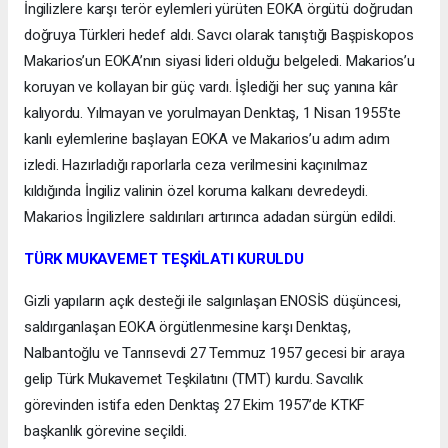
İngilizlere karşı terör eylemleri yürüten EOKA örgütü doğrudan
doğruya Türkleri hedef aldı. Savcı olarak tanıştığı Başpiskopos
Makarios’un EOKA’nın siyasi lideri olduğu belgeledi. Makarios’u
koruyan ve kollayan bir güç vardı. İşlediği her suç yanına kâr
kalıyordu. Yılmayan ve yorulmayan Denktaş, 1 Nisan 1955’te
kanlı eylemlerine başlayan EOKA ve Makarios’u adım adım
izledi. Hazırladığı raporlarla ceza verilmesini kaçınılmaz
kıldığında İngiliz valinin özel koruma kalkanı devredeydi.
Makarios İngilizlere saldırıları artırınca adadan sürgün edildi.
TÜRK MUKAVEMET TEŞKİLATI KURULDU
Gizli yapıların açık desteği ile salgınlaşan ENOSİS düşüncesi,
saldırganlaşan EOKA örgütlenmesine karşı Denktaş,
Nalbantoğlu ve Tanrısevdi 27 Temmuz 1957 gecesi bir araya
gelip Türk Mukavemet Teşkilatını (TMT) kurdu. Savcılık
görevinden istifa eden Denktaş 27 Ekim 1957’de KTKF
başkanlık görevine seçildi.