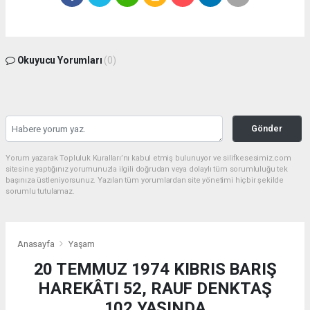
Okuyucu Yorumları
(0)
Gönder
Yorum yazarak Topluluk Kuralları’nı kabul etmiş bulunuyor ve silifkesesimiz.com
sitesine yaptığınız yorumunuzla ilgili doğrudan veya dolaylı tüm sorumluluğu tek
başınıza üstleniyorsunuz. Yazılan tüm yorumlardan site yönetimi hiçbir şekilde
sorumlu tutulamaz.
Anasayfa
Yaşam
20 TEMMUZ 1974 KIBRIS BARIŞ
HAREKÂTI 52, RAUF DENKTAŞ
102 YAŞINDA