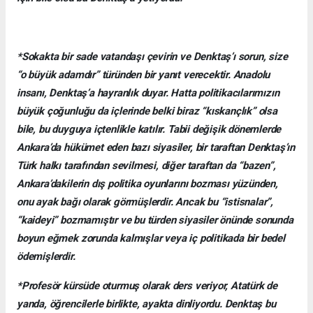
*Sokakta bir sade vatandaşı çevirin ve Denktaş’ı sorun, size
“o büyük adamdır” türünden bir yanıt verecektir. Anadolu
insanı, Denktaş’a hayranlık duyar. Hatta politikacılarımızın
büyük çoğunluğu da içlerinde belki biraz “kıskançlık” olsa
bile, bu duyguya içtenlikle katılır. Tabii değişik dönemlerde
Ankara’da hükümet eden bazı siyasiler, bir taraftan Denktaş’ın
Türk halkı tarafından sevilmesi, diğer taraftan da “bazen”,
Ankara’dakilerin dış politika oyunlarını bozması yüzünden,
onu ayak bağı olarak görmüşlerdir. Ancak bu “istisnalar”,
“kaideyi” bozmamıştır ve bu türden siyasiler önünde sonunda
boyun eğmek zorunda kalmışlar veya iç politikada bir bedel
ödemişlerdir.
*Profesör kürsüde oturmuş olarak ders veriyor, Atatürk de
yanda, öğrencilerle birlikte, ayakta dinliyordu. Denktaş bu