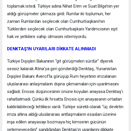
toplamak istedi. Türkiye adına Nihat Erim ve Suat Bilge’nin yer
aldığı görüşmeler çıkmaza girdi. Rumlar iki toplumun, her
zaman Rumlardan seçilecek olan Cumhurbaşkanı’nın
Türklerden seçilecek olan Cumhurbaşkanı Yardımcısının eşit
hak ve yetkilere sahip olmasını istemiyordu.
DENKTAŞ’IN UYARILARI DİKKATE ALINMADI
Türkiye Dışişleri Bakanının “git görüşmeleri sürdür” diyerek
sessiz kalarak Atina’ya geri gönderdiği Denktaş, Yunanistan
Dışişleri Bakanı Averof’la görüşüp Rum heyetinin imzalanan
uluslararası anlaşmaların dışına çıkmamaları için uyarılmasını
sağladı. Enosis düşüncesinin önüne koyulan anayasa Denktaş’ı
rahatlatmadı. Çünkü ilk fırsatta Enosis için anayasanın ortadan
kaldırılabileceği tehlikesi vardı. Türkiye sürekli olarak “üç devletin
imza altına aldığı uluslararası antlaşmaların esasları üzerine
inşa edilen anayasayı bozmaya hiç kimsenin gücünün
yetemeyeceğini” sandığından Denktaş’ın uyarılarını dikkate