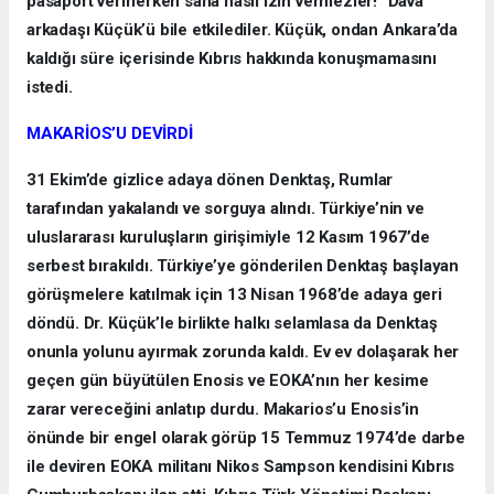
pasaport verirlerken sana nasıl izin vermezler!” Dava
arkadaşı Küçük’ü bile etkilediler. Küçük, ondan Ankara’da
kaldığı süre içerisinde Kıbrıs hakkında konuşmamasını
istedi.
MAKARİOS’U DEVİRDİ
31 Ekim’de gizlice adaya dönen Denktaş, Rumlar
tarafından yakalandı ve sorguya alındı. Türkiye’nin ve
uluslararası kuruluşların girişimiyle 12 Kasım 1967’de
serbest bırakıldı. Türkiye’ye gönderilen Denktaş başlayan
görüşmelere katılmak için 13 Nisan 1968’de adaya geri
döndü. Dr. Küçük’le birlikte halkı selamlasa da Denktaş
onunla yolunu ayırmak zorunda kaldı. Ev ev dolaşarak her
geçen gün büyütülen Enosis ve EOKA’nın her kesime
zarar vereceğini anlatıp durdu. Makarios’u Enosis’in
önünde bir engel olarak görüp 15 Temmuz 1974’de darbe
ile deviren EOKA militanı Nikos Sampson kendisini Kıbrıs