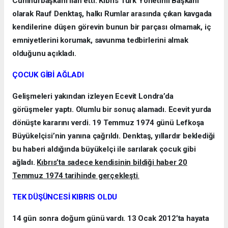
Cumhurbaşkanı ilan etti. Kıbrıs Türk Yönetimi Başkanı
olarak Rauf Denktaş, halkı Rumlar arasında çıkan kavgada
kendilerine düşen görevin bunun bir parçası olmamak, iç
emniyetlerini korumak, savunma tedbirlerini almak
olduğunu açıkladı.
ÇOCUK GİBİ AĞLADI
Gelişmeleri yakından izleyen Ecevit Londra’da
görüşmeler yaptı. Olumlu bir sonuç alamadı. Ecevit yurda
dönüşte kararını verdi. 19 Temmuz 1974 günü Lefkoşa
Büyükelçisi’nin yanına çağrıldı. Denktaş, yıllardır beklediği
bu haberi aldığında büyükelçi ile sarılarak çocuk gibi
ağladı.
Kıbrıs’ta sadece kendisinin bildiği haber 20
Temmuz 1974 tarihinde gerçekleşti
.
TEK DÜŞÜNCESİ KIBRIS OLDU
14 gün sonra doğum günü vardı. 13 Ocak 2012’ta hayata