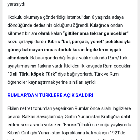
yarasıydı.
İlkokulu okumaya gönderildiği İstanbul’dan 6 yaşında adaya
döndüğünde dedesinin öldüğünü öğrendi. Kulağında ondan
silinmez bir anı olarak kalan
“gittiler ama tekrar gelecekler”
sözü çınlayıp durdu.
Kıbrıs “böl, parçala, yönet” politikasıyla
güneş batmayan imparatorluk kuran İngilizlerin işgali
altındaydı
. Babası gönderdiği İngiliz yatılı okulunda Rum/Türk
ayrıştırmasının farkına vardı. İtildikleri ilk kavgada Rum çocukları
“Deli Türk, köpek Türk”
diye bağırıyorlardı. Türk ve Rum
öğrenciler kaynaştırmak yerine sınıfları ayrıldı.
RUMLAR’DAN TÜRKLERE AÇIK SALDIRI
Ekilen nefret tohumları yeşerirken Rumlar önce silahı İngilizlere
çevirdi. Balkan Savaşları'nda, Girit'in Yunanistan Krallığı'na dâhil
edilmesi sırasında yükselen “Enosis”(ilhak) sözcüğü yayılıyordu.
Kıbrıs’ı Girit gibi Yunanistan topraklarına katmak için 1921’de