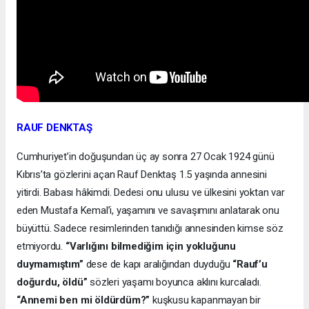
RAUF DENKTAŞ
Cumhuriyet’in doğuşundan üç ay sonra 27 Ocak 1924 günü
Kıbrıs’ta gözlerini açan Rauf Denktaş 1.5 yaşında annesini
yitirdi. Babası hâkimdi. Dedesi onu ulusu ve ülkesini yoktan var
eden Mustafa Kemal’i, yaşamını ve savaşımını anlatarak onu
büyüttü. Sadece resimlerinden tanıdığı annesinden kimse söz
etmiyordu.
“Varlığını bilmediğim için yokluğunu
duymamıştım”
dese de kapı aralığından duyduğu
“Rauf’u
doğurdu, öldü”
sözleri yaşamı boyunca aklını kurcaladı.
“Annemi ben mi öldürdüm?”
kuşkusu kapanmayan bir