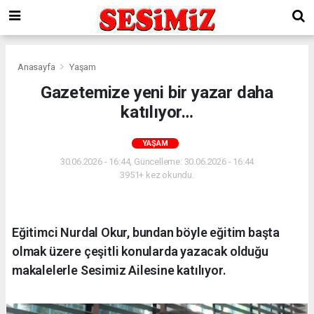
Anasayfa
Yaşam
Gazetemize yeni bir yazar daha
katılıyor…
YAŞAM
30.06.2026 - 16:44, Güncelleme: 30.06.2026 - 16:44
3951+ kez okundu.
Eğitimci Nurdal Okur, bundan böyle eğitim başta
olmak üzere çeşitli konularda yazacak olduğu
makalelerle Sesimiz Ailesine katılıyor.