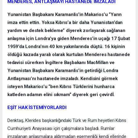
MENDERES, ANTLAŞMAYI HASTANEDE İMZALADI
Yunanistan Başbakanı Karamanlis’in Makarios’u “Yarın
imza ettin ettin. Yoksa Kıbrıs’a bir daha Yunanistan’dan
yardım ve destek bekleme” diyerek zorlayarak sağlanan
anlaşma için Londra’ya giden Menderes’in uçağı 17 Şubat
1959’da Londra’nın 40 km yakınlarında düştü. 16 kişinin
öldüğü kazada yaralı olarak kurtulan Menderes hastanede
tedavisi sürerken İngiltere Başbakanı MacMillan ve
Yunanistan Başbakanı Karamanlis’in getirdiği Londra
Antlaşması’nı hastanede imzaladı. Kendisini görmek
isteyen Makarios’u “ben Kıbrıs Türklerini hunharca
katleden adamın elini sıkmam” diyerek geri çevirdİ.
EŞİT HAK İSTEMİYORLARDI
Denktaş, Klerides başkanlığındaki Türk ve Rum heyetleri Kıbrıs
Cumhuriyeti Anayasası için çalışmalara başladı. Rumlar
imzalanan anlaşmalara aldırmadan egemenliği kendi ellerinde