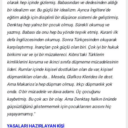
olarak hep içinde gizlemiş. Babasından ve dedesinden aldığı
bir idealizm var. Bu güçlü bir idealizm. Ayrıca İngiltere'de
eğitim aldığı için disiplinli bir düşünce sistemi de geliştirmiş.
Denktaş hep yalnız bir çocuk olmuş. Sürekli okumuş ve
yazmış. Babası da onu hep bu yönde teşvik etmiş. Kuran'ı ilk
defa İngilizcesinden okumuş. Sonra Türkçesinden okuyarak
karşılaştırmış. İnançları çok güçlü olan biri. Çok iyi bir hukuk
birikimi var ve iyi bir müzakereci. Kıbrıs'taki Türklerin
kimliklerini koruma ve ikinci sınıfa düşmeme mücadelesinin
lideri. Rumlar içinde kişisel dostlukları olan da var, kişisel
düşmanlıkları olan da... Mesela, Glafkos Klerides ile dost.
Ama Makarios'a hep düşman olmuş. Irkçı düşmanlık yok
onda. O bir mücadele ve dava adamı. Üç çocuğunu
kaybetmiş. Bu çok acı bir olay. Ama Denktaş halkın önünde
güçsüzlüğünü göstermemek için çocuklarının acısını hiç
yaşayamamış."
YASALARI HAZIRLAYAN KİŞİ