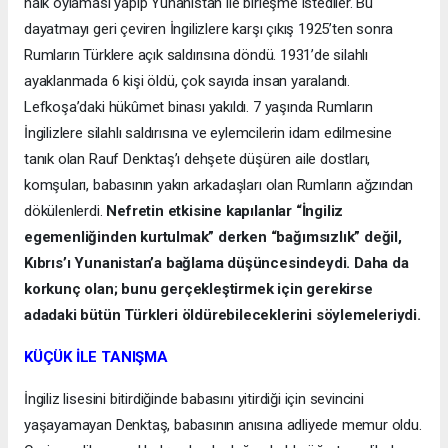
halk oylaması yapıp Yunanistan ile birleşme istediler. Bu
dayatmayı geri çeviren İngilizlere karşı çıkış 1925’ten sonra
Rumların Türklere açık saldırısına döndü. 1931’de silahlı
ayaklanmada 6 kişi öldü, çok sayıda insan yaralandı.
Lefkoşa’daki hükûmet binası yakıldı. 7 yaşında Rumların
İngilizlere silahlı saldırısına ve eylemcilerin idam edilmesine
tanık olan Rauf Denktaş’ı dehşete düşüren aile dostları,
komşuları, babasının yakın arkadaşları olan Rumların ağzından
dökülenlerdi.
Nefretin etkisine kapılanlar “İngiliz
egemenliğinden kurtulmak” derken “bağımsızlık” değil,
Kıbrıs’ı Yunanistan’a bağlama düşüncesindeydi. Daha da
korkunç olan; bunu gerçekleştirmek için gerekirse
adadaki bütün Türkleri öldürebileceklerini söylemeleriydi.
KÜÇÜK İLE TANIŞMA
İngiliz lisesini bitirdiğinde babasını yitirdiği için sevincini
yaşayamayan Denktaş, babasının anısına adliyede memur oldu.