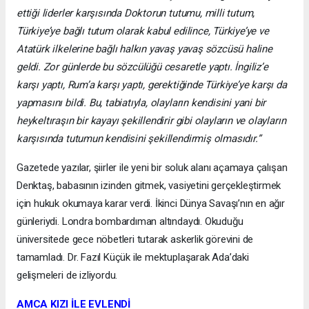
ettiği liderler karşısında Doktorun tutumu, milli tutum,
Türkiye’ye bağlı tutum olarak kabul edilince, Türkiye’ye ve
Atatürk ilkelerine bağlı halkın yavaş yavaş sözcüsü haline
geldi. Zor günlerde bu sözcülüğü cesaretle yaptı. İngiliz’e
karşı yaptı, Rum’a karşı yaptı, gerektiğinde Türkiye’ye karşı da
yapmasını bildi. Bu, tabiatıyla, olayların kendisini yani bir
heykeltıraşın bir kayayı şekillendirir gibi olayların ve olayların
karşısında tutumun kendisini şekillendirmiş olmasıdır.”
Gazetede yazılar, şiirler ile yeni bir soluk alanı açamaya çalışan
Denktaş, babasının izinden gitmek, vasiyetini gerçekleştirmek
için hukuk okumaya karar verdi. İkinci Dünya Savaşı’nın en ağır
günleriydi. Londra bombardıman altındaydı. Okuduğu
üniversitede gece nöbetleri tutarak askerlik görevini de
tamamladı. Dr. Fazıl Küçük ile mektuplaşarak Ada’daki
gelişmeleri de izliyordu.
AMCA KIZI İLE EVLENDİ