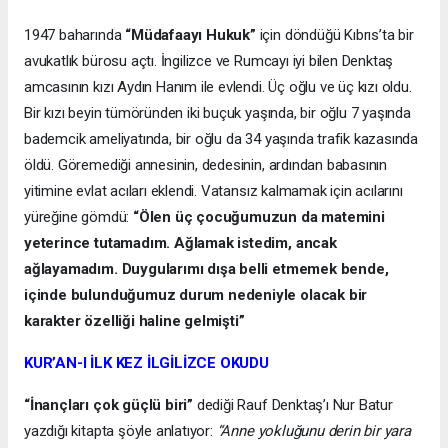
1947 baharında
“Müdafaayı Hukuk”
için döndüğü Kıbrıs’ta bir
avukatlık bürosu açtı. İngilizce ve Rumcayı iyi bilen Denktaş
amcasının kızı Aydın Hanım ile evlendi. Üç oğlu ve üç kızı oldu.
Bir kızı beyin tümöründen iki buçuk yaşında, bir oğlu 7 yaşında
bademcik ameliyatında, bir oğlu da 34 yaşında trafik kazasında
öldü. Göremediği annesinin, dedesinin, ardından babasının
yitimine evlat acıları eklendi. Vatansız kalmamak için acılarını
yüreğine gömdü:
“Ölen üç çocuğumuzun da matemini
yeterince tutamadım. Ağlamak istedim, ancak
ağlayamadım. Duygularımı dışa belli etmemek bende,
içinde bulunduğumuz durum nedeniyle olacak bir
karakter özelliği haline gelmişti”
KUR’AN-I İLK KEZ İLGİLİZCE OKUDU
“İnançları çok güçlü biri”
dediği Rauf Denktaş’ı Nur Batur
yazdığı kitapta şöyle anlatıyor:
“Anne yokluğunu derin bir yara