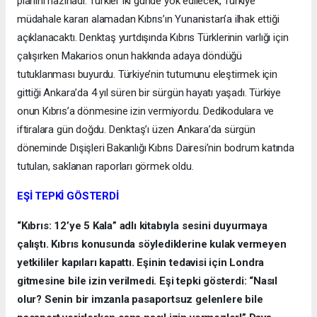
planını hazırladı. Türkler iki günde yok edilecek, Türkiye
müdahale kararı alamadan Kıbrıs’ın Yunanistan’a ilhak ettiği
açıklanacaktı. Denktaş yurtdışında Kıbrıs Türklerinin varlığı için
çalışırken Makarios onun hakkında adaya döndüğü
tutuklanması buyurdu. Türkiye’nin tutumunu eleştirmek için
gittiği Ankara’da 4 yıl süren bir sürgün hayatı yaşadı. Türkiye
onun Kıbrıs’a dönmesine izin vermiyordu. Dedikodulara ve
iftiralara gün doğdu. Denktaş’ı üzen Ankara’da sürgün
döneminde Dışişleri Bakanlığı Kıbrıs Dairesi’nin bodrum katında
tutulan, saklanan raporları görmek oldu.
EŞİ TEPKİ GÖSTERDİ
“Kıbrıs: 12’ye 5 Kala” adlı kitabıyla sesini duyurmaya
çalıştı. Kıbrıs konusunda söylediklerine kulak vermeyen
yetkililer kapıları kapattı. Eşinin tedavisi için Londra
gitmesine bile izin verilmedi. Eşi tepki gösterdi: “Nasıl
olur? Senin bir imzanla pasaportsuz gelenlere bile