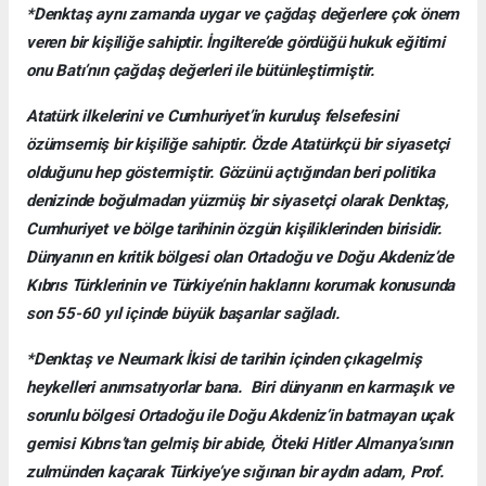
*Denktaş aynı zamanda uygar ve çağdaş değerlere çok önem
veren bir kişiliğe sahiptir. İngiltere’de gördüğü hukuk eğitimi
onu Batı’nın çağdaş değerleri ile bütünleştirmiştir.
Atatürk ilkelerini ve Cumhuriyet’in kuruluş felsefesini
özümsemiş bir kişiliğe sahiptir. Özde Atatürkçü bir siyasetçi
olduğunu hep göstermiştir. Gözünü açtığından beri politika
denizinde boğulmadan yüzmüş bir siyasetçi olarak Denktaş,
Cumhuriyet ve bölge tarihinin özgün kişiliklerinden birisidir.
Dünyanın en kritik bölgesi olan Ortadoğu ve Doğu Akdeniz’de
Kıbrıs Türklerinin ve Türkiye’nin haklarını korumak konusunda
son 55-60 yıl içinde büyük başarılar sağladı.
*Denktaş ve Neumark İkisi de tarihin içinden çıkagelmiş
heykelleri anımsatıyorlar bana. Biri dünyanın en karmaşık ve
sorunlu bölgesi Ortadoğu ile Doğu Akdeniz’in batmayan uçak
gemisi Kıbrıs’tan gelmiş bir abide, Öteki Hitler Almanya’sının
zulmünden kaçarak Türkiye’ye sığınan bir aydın adam, Prof.