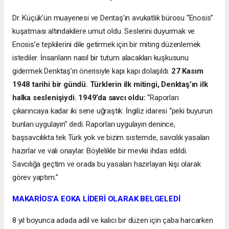
Dr. Küçük’ün muayenesi ve Dentaş’ın avukatlık bürosu “Enosis”
kuşatması altındakilere umut oldu. Seslerini duyurmak ve
Enosis’e tepkilerini dile getirmek için bir miting düzenlemek
istediler. İnsanların nasıl bir tutum alacakları kuşkusunu
gidermek Denktaş’ın önerisiyle kapı kapı dolaşıldı.
27 Kasım
1948 tarihi bir gündü. Türklerin ilk mitingi, Denktaş’ın ilk
halka seslenişiydi. 1949’da savcı oldu:
“Raporları
çıkarıncaya kadar iki sene uğraştık. İngiliz idaresi “peki buyurun
bunları uygulayın” dedi. Raporları uygulayın denince,
başsavcılıkta tek Türk yok ve bizim sistemde, savcılık yasaları
hazırlar ve vali onaylar. Böylelikle bir mevkii ihdas edildi.
Savcılığa geçtim ve orada bu yasaları hazırlayan kişi olarak
görev yaptım.”
MAKARİOS’A EOKA LİDERİ OLARAK BELGELEDİ
8 yıl boyunca adada adil ve kalıcı bir düzen için çaba harcarken