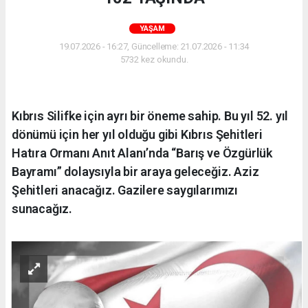
YAŞAM
19.07.2026 - 16:27, Güncelleme: 21.07.2026 - 11:34
5732 kez okundu.
Kıbrıs Silifke için ayrı bir öneme sahip. Bu yıl 52. yıl
dönümü için her yıl olduğu gibi Kıbrıs Şehitleri
Hatıra Ormanı Anıt Alanı’nda “Barış ve Özgürlük
Bayramı” dolaysıyla bir araya geleceğiz. Aziz
Şehitleri anacağız. Gazilere saygılarımızı
sunacağız.