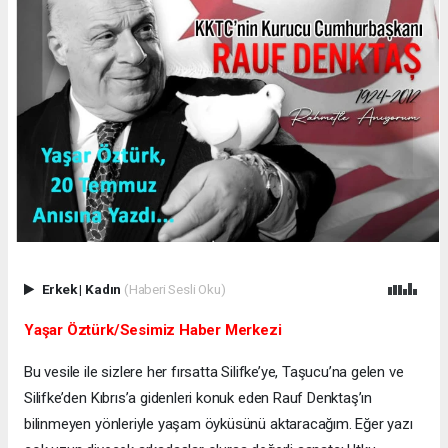
Erkek
|
Kadın
(Haberi Sesli Oku)
Yaşar Öztürk/Sesimiz Haber Merkezi
Bu vesile ile sizlere her fırsatta Silifke’ye, Taşucu’na gelen ve
Silifke’den Kıbrıs’a gidenleri konuk eden Rauf Denktaş’ın
bilinmeyen yönleriyle yaşam öyküsünü aktaracağım. Eğer yazı