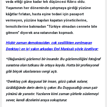
veda ettiği güne kadar tek düşüncesi Kıbrıs oldu.
Yaşamının her döneminde çatışmaya girdiği yüzüne
kâğıtlar fırlatan, hasta eşine tedavi için pasaport
vermeyen, yüzüne kapıları kapatan yöneticilerine,
temsilcilerine bakmadan “Türkiye olmadan cennete bile
gitmem” diyerek ana vatanından kopmadı.
Hiçbir zaman demokrasiden, çok seslilikten ayrılmayan
Denktaş’ı en iyi yakın arkadaşı Erol Manisalı şöyle özetliyor:
*Olağanüstü gözlemci bir insandır. Bu gözlemciliğini fotoğraf
sanatına olan tutkusu ile ortaya koydu. Hatta bir profesyonel
gibi birçok uluslararası sergi açtı.
*Denktaş çok duygusal bir insan, gözü çabuk sulanır,
üzüldüğünde derin derin iç çeker. Bu Duygusallığı onun şair
yönünü de yansıtır. Yazılarını kimi zaman şiirlerle süslemeyi
sever, kendi dizelerini araya sokuşturur.