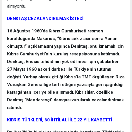
almıyordu.
DENKTAŞ CEZALANDIRILMAK İSTEDİ
16 Ağustos 1960’da Kıbrıs Cumhuriyeti resmen
kurulduğunda Makarios, “Kıbrıs sekiz asır sonra Yunan
olmuştur” açıklamasını yapınca Denktaş, onu kınamak için
Kıbrıs Cumhuriyeti’nin kuruluş resepsiyonuna katılmadı.
Denktaş, Enosis tehdidinin yok edilmesi için çabalarken
27 Mayıs 1960 askeri darbesi ile Türkiye’nin tutumu
değişti. Yarbay olarak gittiği Kıbrıs’ta TMT örgütleyen Rıza
Vuruşkan Generalliğe terfi ettiğini yazısıyla geri çağrıldığı
karargâhtan içeriye bile alınmadı. Kıbrıslılar, özellikle
Denktaş “Menderesçi” damgası vurularak cezalandırılmak
istendi.
KIBRIS TÜRKLERİ, 60 İHTİLALİ İLE 22 YIL KAYBETTİ