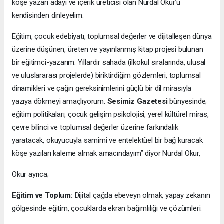
köşe yazarı adayı ve içerik üreticisi olan Nurdal Okur’u
kendisinden dinleyelim:
Eğitim, çocuk edebiyatı, toplumsal değerler ve dijitalleşen dünya
üzerine düşünen, üreten ve yayınlanmış kitap projesi bulunan
bir eğitimci-yazarım. Yıllardır sahada (ilkokul sıralarında, ulusal
ve uluslararası projelerde) biriktirdiğim gözlemleri, toplumsal
dinamikleri ve çağın gereksinimlerini güçlü bir dil mirasıyla
yazıya dökmeyi amaçlıyorum.
Sesimiz Gazetesi
bünyesinde;
eğitim politikaları, çocuk gelişim psikolojisi, yerel kültürel miras,
çevre bilinci ve toplumsal değerler üzerine farkındalık
yaratacak, okuyucuyla samimi ve entelektüel bir bağ kuracak
köşe yazıları kaleme almak amacındayım” diyor Nurdal Okur,
Okur ayrıca;
Eğitim ve Toplum:
Dijital çağda ebeveyn olmak, yapay zekanın
gölgesinde eğitim, çocuklarda ekran bağımlılığı ve çözümleri.