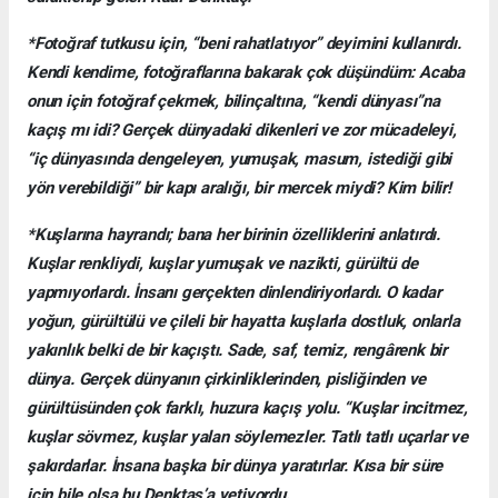
*Fotoğraf tutkusu için, “beni rahatlatıyor” deyimini kullanırdı.
Kendi kendime, fotoğraflarına bakarak çok düşündüm: Acaba
onun için fotoğraf çekmek, bilinçaltına, “kendi dünyası”na
kaçış mı idi? Gerçek dünyadaki dikenleri ve zor mücadeleyi,
“iç dünyasında dengeleyen, yumuşak, masum, istediği gibi
yön verebildiği” bir kapı aralığı, bir mercek miydi? Kim bilir!
*Kuşlarına hayrandı; bana her birinin özelliklerini anlatırdı.
Kuşlar renkliydi, kuşlar yumuşak ve nazikti, gürültü de
yapmıyorlardı. İnsanı gerçekten dinlendiriyorlardı. O kadar
yoğun, gürültülü ve çileli bir hayatta kuşlarla dostluk, onlarla
yakınlık belki de bir kaçıştı. Sade, saf, temiz, rengârenk bir
dünya. Gerçek dünyanın çirkinliklerinden, pisliğinden ve
gürültüsünden çok farklı, huzura kaçış yolu. “Kuşlar incitmez,
kuşlar sövmez, kuşlar yalan söylemezler. Tatlı tatlı uçarlar ve
şakırdarlar. İnsana başka bir dünya yaratırlar. Kısa bir süre
için bile olsa bu Denktaş’a yetiyordu.