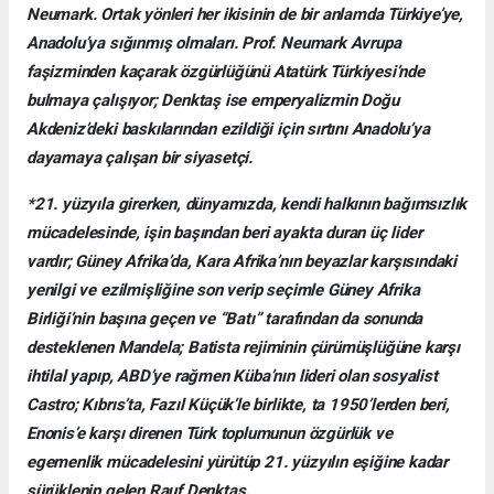
Neumark. Ortak yönleri her ikisinin de bir anlamda Türkiye’ye,
Anadolu’ya sığınmış olmaları. Prof. Neumark Avrupa
faşizminden kaçarak özgürlüğünü Atatürk Türkiyesi’nde
bulmaya çalışıyor; Denktaş ise emperyalizmin Doğu
Akdeniz’deki baskılarından ezildiği için sırtını Anadolu’ya
dayamaya çalışan bir siyasetçi.
*21. yüzyıla girerken, dünyamızda, kendi halkının bağımsızlık
mücadelesinde, işin başından beri ayakta duran üç lider
vardır; Güney Afrika’da, Kara Afrika’nın beyazlar karşısındaki
yenilgi ve ezilmişliğine son verip seçimle Güney Afrika
Birliği’nin başına geçen ve “Batı” tarafından da sonunda
desteklenen Mandela; Batista rejiminin çürümüşlüğüne karşı
ihtilal yapıp, ABD’ye rağmen Küba’nın lideri olan sosyalist
Castro; Kıbrıs’ta, Fazıl Küçük’le birlikte, ta 1950’lerden beri,
Enonis’e karşı direnen Türk toplumunun özgürlük ve
egemenlik mücadelesini yürütüp 21. yüzyılın eşiğine kadar
sürüklenip gelen Rauf Denktaş.