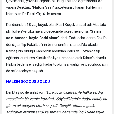
Çevirmenlik, yazıcılık dışında okuduğu okulda öğretmenlik de
yapan Denktaş;
“Halkın Sesi”
gazetesini çıkaran Türklerinin
lideri olan Dr. Fazıl Küçük ile tanıştı.
Kendisinden 18 yaş büyük olan Fazıl Küçük’ün asıl adı Mustafa
idi. Türkiye’ye okumaya gideceğinde öğretmeni ona,
“Senin
adın bundan böyle Fadıl olsun”
dedi. Fadıl daha sonra Fazıl‘a
dönüştü. Tıp Fakültesi’nin birinci sınıfını İstanbul’da okudu.
Kardeşinin olduğu Kahire’nin ardından Paris ve Lozan’da tıp
eğitimini sürdüren Küçük dâhiliye uzmanı olarak Kıbrıs’a döndü.
Halkın bedensel sağlığı kadar toplumsal varlığı ve özgürlüğü için
de mücadeleye başladı.
HALKIN SÖZCÜSÜ OLDU
Denktaş şöyle anlatıyor:
“Dr. Küçük gazetesiyle halka verdiği
mesajlarla bir zemin hazırladı. Söylediklerinin doğru olduğunu
gören arkadaşları etrafına geldi. Gençlik etrafına geldi.
Muhtarlar etrafını sardı ve zaman içerisinde İngilizlerin tayin