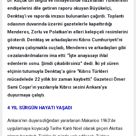
Dr. Küçük’ün bilgisi ve himayesinde hazırlanan Türklerinin
endişelerini dile getiren raporu okuyan Büyükelçi,
Denktaş’ı ve raporda imzası bulunanları çağırdı. Toplantı
odasının duvarında üzerini gazetelerle kapattırdığı
Menderes, Zorlu ve Polatkan’ın elleri kelepçeli resimlerini
gösterdi. Denktaş ve arkadaşlarını Kıbrıs Cumhuriyeti’ni
yıkmaya çalışmakla suçladı, Menderes ve arkadaşları gibi
cezalandırılmalarını ima etti: “İşte anayasayı ihlal
edenlerin sonu. Şimdi çıkabilirsiniz” dedi. İki yıl süren
elçinin tutumuyla Denktaş’a göre “Kıbrıs Türkleri
mücadelede 22 yıllık bir zaman kaybetti.” Gazeteci Ömer
Sami Coşar’ın yazılarıyla Kıbrıs sesini Ankara’ya
duyurmaya çalıştı
.
4 YIL SÜRGÜN HAYATI YAŞADI
Ankara’nın duyarsızlığından yararlanan Makarios 1963’de
uygulamaya koyacağı Tarihe Kanlı Noel olarak geçen Akritas