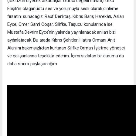
çok uzun diyecek arkadaşlar olursa değerli sanatçı Utku
Erişik’in olağanüstü ses ve yorumuyla sesli olarak dinleme
fırsatını sunacağız. Rauf Denktaş, Kıbrıs Barış Harekâtı, Aslan
Eyce, Ömer Sami Coşar, Silifke, Taşucu konularında ise
Mustafa Devrim Eyce’nin yakında yayınlanacak anıları bizi
aydınlatacak. Bu arada Kıbrıs Şehitleri Hatıra Ormanı Anıt
Alanı’nı bakımsızlıktan kurtaran Silifke Orman İşletme yönetici
ve çalışanlarına teşekkür ederim. İçimi sızlatan bir durumu da
daha sonra paylaşacağım.