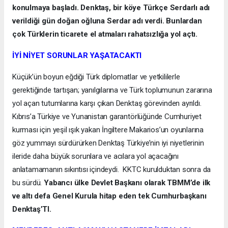
konulmaya başladı. Denktaş, bir köye Türkçe Serdarlı adı
verildiği gün doğan oğluna Serdar adı verdi. Bunlardan
çok Türklerin ticarete el atmaları rahatsızlığa yol açtı.
İYİ NİYET SORUNLAR YAŞATACAKTI
Küçük’ün boyun eğdiği Türk diplomatlar ve yetkililerle
gerektiğinde tartışan; yanılgılarına ve Türk toplumunun zararına
yol açan tutumlarına karşı çıkan Denktaş görevinden ayrıldı.
Kıbrıs’a Türkiye ve Yunanistan garantörlüğünde Cumhuriyet
kurması için yeşil ışık yakan İngiltere Makarios’un oyunlarına
göz yummayı sürdürürken Denktaş Türkiye’nin iyi niyetlerinin
ileride daha büyük sorunlara ve acılara yol açacağını
anlatamamanın sıkıntısı içindeydi. KKTC kurulduktan sonra da
bu sürdü.
Yabancı ülke Devlet Başkanı olarak TBMM’de ilk
ve altı defa Genel Kurula hitap eden tek Cumhurbaşkanı
Denktaş’TI.